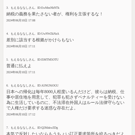
3. もえるななしさん. ID:EwMmNhNTk
納税の義務を果たさない者が、権利を主張するな！
2024年06月10日 17:08
4. もえるななしさん. ID:UwNWZkNzA
差別に該当する根拠がかけらもない
2024年06月10日 17:11
5. もえるななしさん. ID:I5MTM5OTU
普通に払えよ
2024年06月10日 17:11
6. もえるななしさん. ID:A5NGNiOGU
日本への帰化は毎年8000人程度いるんだけど、彼らは納税、仕
事や居住地を用意して、犯罪も犯さずペナルティーを受けない
為に生活しているのに、不法滞在外国人はルール法律守らない
で人権だけ要求する迷惑な存在だよ。
2024年06月10日 17:12
7. もえるななしさん. ID:Q2MzkwZDg
本気で反対したいならもうちょい訂正要求箇所を絞るべきだよ