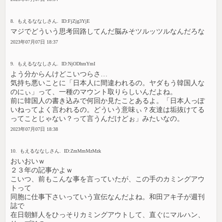
8. もえるななしさん. ID:FjZjg3YjE
マジでどういう思考回路してんだ脳みそツルッツルなんだろな
2023年07月07日 18:37
9. もえるななしさん. ID:NjODhmYmI
よう分からんけどこいつらさ…
気持ち悪いことに「日本人に間違われるの。ヤダもう韓国人な
のにぃ」って、一種のマウント取りらしいんだよね。
前に韓国人の書き込みで何回か見たことあるよ。「日本人っぽ
いねってよく言われるの。どういう意味ぃ？友達は垢抜けてる
ってことじゃない？って言うんだけどぉ」みたいなの。
2023年07月07日 18:38
10. もえるななしさん. ID:ZmMmMzMzk
おいおいｗ
２３年の記事かよｗ
こいつ、前もこんな事を言っていたが、この手のカミングアウ
トって
同胞に仕事下さいっていう宣伝なんだよね。和田アキ子が週刊
誌で
在日朝鮮人をひっそりカミングアウトして、直ぐにマルハン、