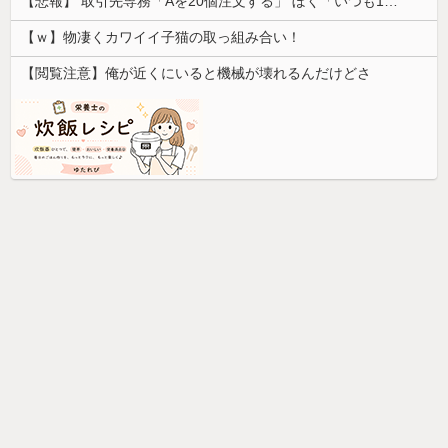
【悲報】 取引先専務「Aを20個注文する」 ぼく「いつも1～2個しか使わないけど本当に20であってる？」 取専「あってる」→結果『こう』なったんだが...
【ｗ】物凄くカワイイ子猫の取っ組み合い！
【閲覧注意】俺が近くにいると機械が壊れるんだけどさ