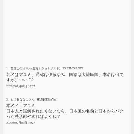
1. 名無しの日本人(左翼ナショナリスト). ID:E2MDhkOTE
芸名はアユミ、通称は伊藤ゆみ、国籍は大韓民国、本名は何で
すか(´・ω・`)?
2023年07月07日 18:27
2. もえるななしさん. ID:NjODhmYmI
本名イ・アユミ
日本人と誤解されたくないなら、日本風の名前と日本からパク
った整形顔やめればよくね？
2023年07月07日 18:27