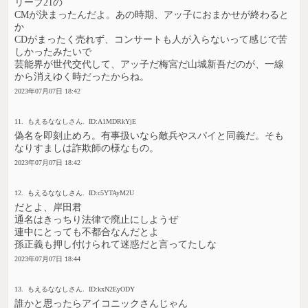
リーブ21の
CMが決まったんだよ。あの時期、アッ子におまかせが終わると
か
CDがまったく売れず、コンサートも人が入らないって感じで苦
しかったみたいで
芸能界が世代交代して、アッ子だ梅宮だ山城新吾だのが、一線
から消えゆく時だったからね。
2023年07月07日 18:42
11. もえるななしさん. ID:A1MDRkYjE
偽名を即刻止めろ。有事扱いなら敵兵やスパイと同義だ。そも
なりすましは詐欺師の様なもの。
2023年07月07日 18:42
12. もえるななしさん. ID:c5YTAyM2U
だとよ、岸田君
通名はきっちり法律で廃止にしようぜ
連中にとっても不都合なんだとよ
孫正義も押し付けられて迷惑だと言ってたしな
2023年07月07日 18:44
13. もえるななしさん. ID:kxN2EyODY
誰かと思ったらアイコニックさんじゃん