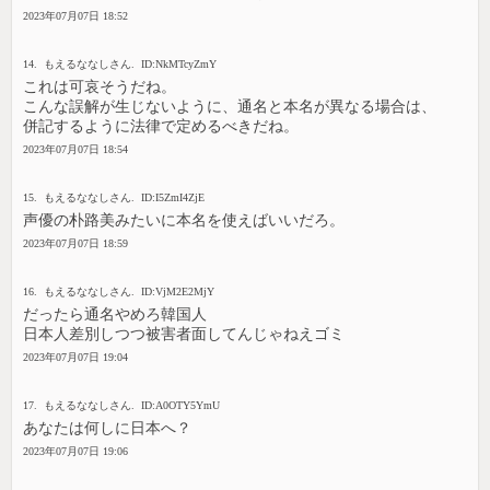
2023年07月07日 18:52
14. もえるななしさん. ID:NkMTcyZmY
これは可哀そうだね。
こんな誤解が生じないように、通名と本名が異なる場合は、
併記するように法律で定めるべきだね。
2023年07月07日 18:54
15. もえるななしさん. ID:I5ZmI4ZjE
声優の朴路美みたいに本名を使えばいいだろ。
2023年07月07日 18:59
16. もえるななしさん. ID:VjM2E2MjY
だったら通名やめろ韓国人
日本人差別しつつ被害者面してんじゃねえゴミ
2023年07月07日 19:04
17. もえるななしさん. ID:A0OTY5YmU
あなたは何しに日本へ？
2023年07月07日 19:06