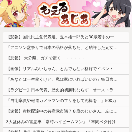
【悲報】国民民主党代表選、玉木雄一郎氏と30歳若手の一騎打ちへ → 榛葉幹事長の不出馬にネットで疑問噴出 ｗｗｗｗｗｗｗｗｗｗｗｗｗｗｗ
「アニソン盆祭りで日本の品格が落ちた」と酷評した元女優、「あんたが品格を語るのかよ！」と総ツッコミを食らってしまい……
【悲報】 大分県、ガチで逝く・・・・・・
【画像】リアルみいちゃん、とんでもない格好でイベント出演するwwwwwwwwww
「あなたは一生働くけど、私は家にいればいいの」毎日言われた20歳がついに返した一言…
【ラグビー】日本代表、歴史的初勝利ならず…オーストラリアに逆転負け ８戦全敗
「自衛隊員や報道カメラマンのフリをして泥棒を…」500万円分の預金通帳を盗まれた高齢女性が明かす被害！
【速報】赤旗配達中の共産党市議７８歳のじいさん、左に寄りすぎたか車で民家当て逃げ
3大盆休みの害悪車「常時ハイビームマン」「車間ベタ付けマン」「法定速度絶対遵守マン」