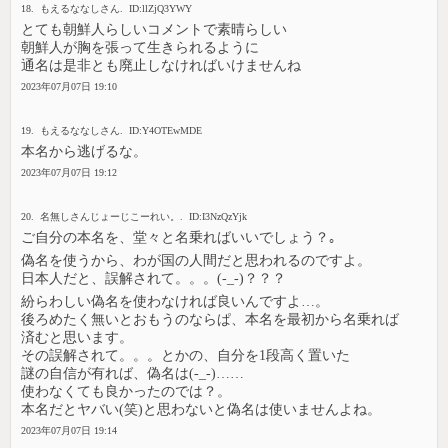
18. もえるななしさん. ID:llZjQ3YWY
とても朝鮮人らしいコメントで素晴らしい
朝鮮人が胸を張って生きられるように
通名は是非とも廃止しなければいけませんね
2023年07月07日 19:10
19. もえるななしさん. ID:Y4OTEwMDE
本名から逃げるな。
2023年07月07日 19:12
20. 名無しさんじょーじこーれい。. ID:I3NzQzYjk
ご自分の本名を、堂々と名乗ればいいでしょう？｡
偽名を使うから、わが国の人間だと思われるのですよ。
日本人だと、誤解されて。。。(-_-)？？？
紛らわしい偽名を使わなければ良いんですよ…。
後ろめたく無いとおもうのならぱ、本名を最初から名乗れば
済むと思います。
その誤解されて。。。とかの、自分を1段高く置いた
謎の自信が有れば、偽名は(-_-)……
使わなくても良かったのでは？。
本名だとヤバい(笑)と思わないと偽名は使いませんよね。
2023年07月07日 19:14