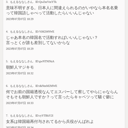
3. もえるななしさん. ID:QwZmVmYTk
意味不明すぎる。日本人に間違えられるのがいやなら本名名乗
って韓国語しゃべって活動したらいいんじゃない
2023年07月07日 18:29
4. もえるななしさん. ID:ViM2I4NWE
じゃあ本名の韓国名で活動すればいいんじゃない？
言っとくが誰も差別してないからな
2023年07月07日 18:29
5. もえるななしさん. ID:gwNTNlNzA
朝鮮人マジキモ
2023年07月07日 18:32
6. もえるななしさん. ID:dkNmM2MWE
何でお前の国籍透視なんてエスパーして察してやらにゃならん
そもそも朝鮮人ですか？って言ったらキャベツって騒ぐ癖に
2023年07月07日 18:33
7. もえるななしさん. ID:cyYTBkY2I
女系は韓国籍再付与されてるから兵役がんばれよ
2023年07月07日 18:34