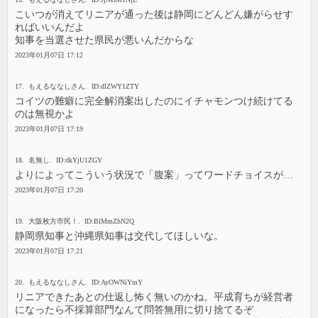
こいつが消えてリニアが通った後は静岡にどんどん嫌がらせす
ればいいんだよ
知事を当選させた県民が悪いんだからな
2023年01月07日 17:12
17. もえるななしさん. ID:dlZWY1ZTY
コイツの難癖に完全解消案出したのにイチャモンつけ続けてる
のは無視かよ
2023年01月07日 17:19
18. 名無し. ID:dkYjU1ZGY
よりによってこういう状況で「腹案」ってワードチョイスが…
2023年01月07日 17:20
19. 大阪枚方市民！. ID:BlMmZhN2Q
静岡県知事と沖縄県知事は交代してほしいな。
2023年01月07日 17:21
20. もえるななしさん. ID:AyOWNiYmY
リニアできたあとの仕返し怖く無いのかね。平成育ちが経営者
になったら不採算部門なんて問答無用に切り捨てるぞ