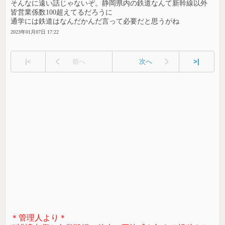
そんなに遠い話じゃないぞ。静岡県内の鉄道なんて新幹線以外
皆営業係数100超えてるだろうに
通学には鉄道はなんだかんだ言って必要だと思うがね
2023年01月07日 17:22
|<
前へ
次へ
>|
＊管理人より＊