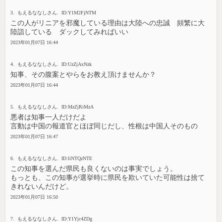
3. もえるななしさん. ID:Y1M2FjNTM
この人がリニアを邪魔している理由は大陸への忠誠 頻繁に大
陸詣している ダックしてみればいい
2023年01月07日 16:44
4. もえるななしさん. ID:UzZjAxNzk
知事、その腹案とやらをお教え頂けませんか？
2023年01月07日 16:44
5. もえるななしさん. ID:MzZjRiMzA
悪者は知事一人だけだよ
言動は中国の報道官とほぼ同じだし、性根は中国人そのもの
2023年01月07日 16:47
6. もえるななしさん. ID:liNTQzNTE
この知事を選んだ県民も良くないのは事実でしょう。
もっとも、この知事が選挙時に県民を欺いていた可能性は捨て
きれないんだけど。
2023年01月07日 16:50
7. もえるななしさん. ID:Y1Yjc4ZDg