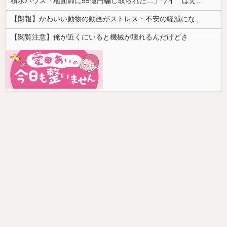
積水ハウス「地面師に55億円騙し取られた…」ワイ「はえーかわいそう…会社滅茶苦茶やろなぁ」→
【朗報】かわいい動物の動画がストレス・不安の軽減になる可能性。英大学の研究で実証
【閲覧注意】俺が近くにいると機械が壊れるんだけどさ