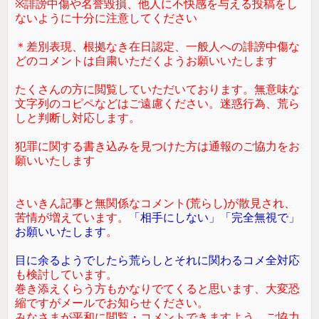
※誹謗中傷や名誉毀損、他人に不快感を与える投稿をし
ないように十分に注意してください
＊差別表現、根拠なき在日認定、一般人への誹謗中傷な
どのコメントは自粛いただくようお願いいたします
たくさんの方に閲覧していただいております。無意味な
文字列のコピペなどはご遠慮ください。迷惑行為、荒ら
しと判断し対応します。
犯罪に関する書き込みを見つけた方は通報のご協力をお
願いいたします
さいきん記事と無関係なコメント(荒らし)が散見され、
苦情が増えています。
「相手にしない」「完全無視で」
お願いいたします
。
目に余るようでしたら荒らしとそれに関わるコメ全対応
も検討しています。
巻き添えくらう方もかなりでてくると思います、大変恐
縮ですがメールでお知らせください。
みなさまが平和に閲覧・コメントできますよう、ご協力