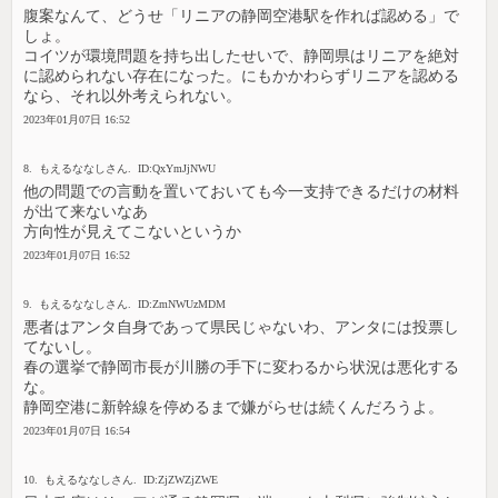
腹案なんて、どうせ「リニアの静岡空港駅を作れば認める」で
しょ。
コイツが環境問題を持ち出したせいで、静岡県はリニアを絶対
に認められない存在になった。にもかかわらずリニアを認める
なら、それ以外考えられない。
2023年01月07日 16:52
8. もえるななしさん. ID:QxYmJjNWU
他の問題での言動を置いておいても今一支持できるだけの材料
が出て来ないなあ
方向性が見えてこないというか
2023年01月07日 16:52
9. もえるななしさん. ID:ZmNWUzMDM
悪者はアンタ自身であって県民じゃないわ、アンタには投票し
てないし。
春の選挙で静岡市長が川勝の手下に変わるから状況は悪化する
な。
静岡空港に新幹線を停めるまで嫌がらせは続くんだろうよ。
2023年01月07日 16:54
10. もえるななしさん. ID:ZjZWZjZWE