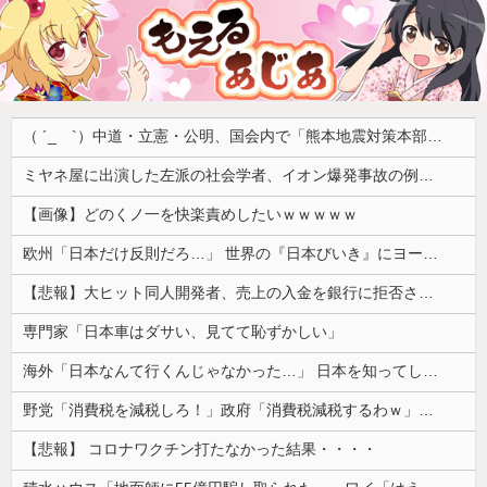
（ ´_ゝ`）中道・立憲・公明、国会内で「熊本地震対策本部会議」各省庁からヒアリング・現地から意見聴取「パーティション、人手、宿泊施設の不足や、外国人実習生の方々にも対応してほしい」今日の午後、政府に要望書を提出
ミヤネ屋に出演した左派の社会学者、イオン爆発事故の例のテナントに理解を示して……
【画像】どのくノ一を快楽責めしたいｗｗｗｗｗ
欧州「日本だけ反則だろ…」 世界の『日本びいき』にヨーロッパ全土から不満の声
【悲報】大ヒット同人開発者、売上の入金を銀行に拒否され受け取れず、多額の納税義務だけが残るｗｗｗｗｗ
専門家「日本車はダサい、見てて恥ずかしい」
海外「日本なんて行くんじゃなかった…」 日本を知ってしまったディズニー信者、帰国後『本家』に失望する事態に
野党「消費税を減税しろ！」政府「消費税減税するわｗ」野党「消費税を減税するな！」
【悲報】 コロナワクチン打たなかった結果・・・・