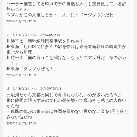
ソーラー推進してる時点で県の自然も人命も重要視している訳
無いじゃん
スズキがこの人推しとか・・大いにイメージダウンだわ
2023年01月07日 17:08
14. もえるななしさん. ID:QyZDU4YjQ
川勝平太「新幹線静岡空港駅を作れや！」
JR東海「短い区間に多くの駅を作れば東海道新幹線の輸送力が
傷むから無理」
川勝平太「俺の言うこと聞けないならリニア反対だ！命の水ガ
ー！」
JR東海「クッソうぜぇ！」
2023年01月07日 17:09
15. もえるななしさん. ID:AyOWNiYmY
元駿河だから京都と同じで鼻持ちならないのが多いだろうよ
別に静岡に限らず昔の文化の発信地って概ねそう感じの人多い
からね
一庶民の俺が出来る事は静岡を薦めない褒めない金を1円も落と
さない位だね
2023年01月07日 17:09
16. もえるななしさん. ID:JjNDM1NjE