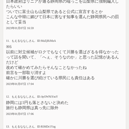
日本政府はリニアが通る静岡県の端っこを山梨県に強制編入し
たらいい
ついでに富士山も山梨県であると公式に宣言するとか
こんな中韓に媚びて日本に害なす知事を選んだ静岡県民への罰
として妥当
2023年01月07日 16:59
11. もえるななしさん. ID:MzZjRiMzA
※6
以前に対立候補がロクでもなくて川勝を選ばざるを得なかった
って話を聞いて、「へぇ、そうなのか」と思った記憶があるん
だけど
改めて確かめてみたらそんなことなかったね
前言を一部取り消すよ
確かに川勝を選び続けている県民にも責任はある
2023年01月07日 17:04
12. もえるななしさん. ID:AyOWNiYmY
静岡には1円も落とさないと決めた
旅行も静岡県は真っ先に除外
2023年01月07日 17:06
13. もえるななしさん. ID:RlMDc1Yzg