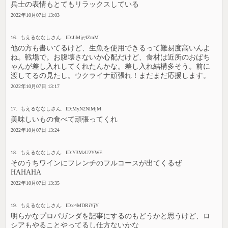
兵士の表情もとてもリラックスしている
2022年10月07日 13:03
16. もえるななしさん. ID:JiMjg4ZmM
他の方も書いてるけど、生魚を使用できるって難易度高いんよ
ね。戦場で。お腹壊さないか心配だけど、食材は近所のおばち
ゃんが差し入れしてくれたんかな。差し入れ結構多そう。前に
渡してるの見たし。ウクライナ頑張れ！まだまだ応援します。
2022年10月07日 13:17
17. もえるななしさん. ID:MyN2NlMjM
美味しいもの食べて頑張ってくれ
2022年10月07日 13:24
18. もえるななしさん. ID:Y3MzU2YWE
そのうちワインにフレンチのフルコースが出てくるぜ
HAHAHA
2022年10月07日 13:35
19. もえるななしさん. ID:c4MDRiYjY
明らかなプロパガンダを記事にするのもどうかと思うけど、ロ
シアもやることやってるし仕方ないかな