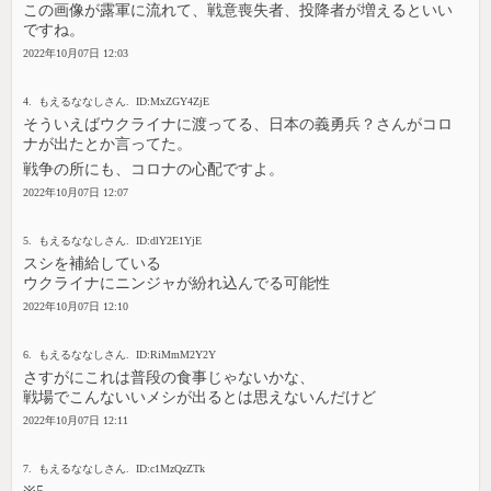
この画像が露軍に流れて、戦意喪失者、投降者が増えるといい
ですね。
2022年10月07日 12:03
4. もえるななしさん. ID:MxZGY4ZjE
そういえばウクライナに渡ってる、日本の義勇兵？さんがコロ
ナが出たとか言ってた。
戦争の所にも、コロナの心配ですよ。
2022年10月07日 12:07
5. もえるななしさん. ID:dlY2E1YjE
スシを補給している
ウクライナにニンジャが紛れ込んでる可能性
2022年10月07日 12:10
6. もえるななしさん. ID:RiMmM2Y2Y
さすがにこれは普段の食事じゃないかな、
戦場でこんないいメシが出るとは思えないんだけど
2022年10月07日 12:11
7. もえるななしさん. ID:c1MzQzZTk