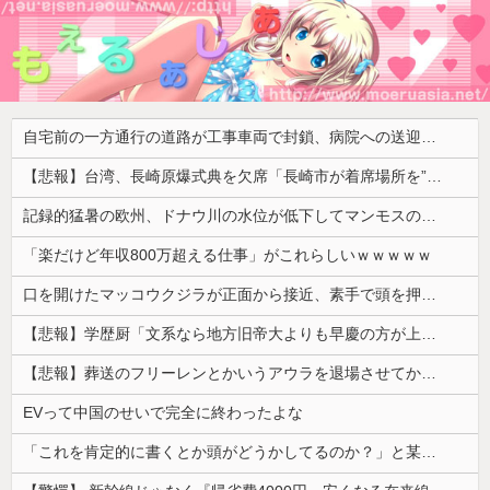
自宅前の一方通行の道路が工事車両で封鎖、病院への送迎のために車をどかして欲しいと作業スタッフに頼むと……
【悲報】台湾、長崎原爆式典を欠席「長崎市が着席場所を”外交団エリア外にあえて配置”した！」 → ﾈｯﾄ「核を持つ中国に屈指した！」「失礼すぎ」「台湾は筋通した！」ｗｗｗｗｗ
記録的猛暑の欧州、ドナウ川の水位が低下してマンモスの骨や沈没したドイツ軍の戦艦が出現
「楽だけど年収800万超える仕事」がこれらしいｗｗｗｗｗ
口を開けたマッコウクジラが正面から接近、素手で頭を押し返すダイバー「まだ子どもで、変な魚が何なのか確かめてるだけ」【海外の反応】
【悲報】学歴厨「文系なら地方旧帝大よりも早慶の方が上！」←これｗｗｗｗ
【悲報】葬送のフリーレンとかいうアウラを退場させてから駄作になった作品ｗｗｗｗｗ
EVって中国のせいで完全に終わったよな
「これを肯定的に書くとか頭がどうかしてるのか？」と某メディアの焚書称賛記事にツッコミ殺到、自分で本屋を作るとかそういう話かと思ったら……