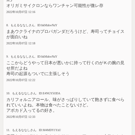
※5
オリガミサイクロンならワンチャン可能性が微レ存
2022年10月07日 12:16
8. もえるななしさん. ID:hkMzkwNzY
まあウクライナのプロパガンダだろうけど、寿司ってチョイス
が面白いね
2022年10月07日 12:18
9. もえるななしさん. ID:hkMzkwNzY
ここからどうやって日本が悪いかに持って行くのがＫの腕の見
せ所だよね
寿司の起源もついでに主張しそう
2022年10月07日 12:22
10. もえるななしさん. ID:E4NGY5ODA
カリフォルニアロール、味がさっぱりしていて飽きずに食べら
れていいよね。本物は食べたことないけど。
アボカド入ってるの好き。
2022年10月07日 12:33
11. もえるななしさん. ID:M4MDY1YzU