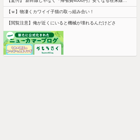
【驚愕】 新幹線じゃなく『帰省費4000円』安くなる在来線で帰省した結果ｗｗｗｗｗ
【ｗ】物凄くカワイイ子猫の取っ組み合い！
【閲覧注意】俺が近くにいると機械が壊れるんだけどさ