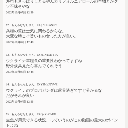
寿司もさっぱりしとるやんカリフォルニアロールの本物とかク
ソ不味そやな
2022年10月07日 12:39
12. もえるななしさん. ID:JjNDRmNmY
兵糧の質は士気に関わるからな。
大変な時こそ旨いもの食った方が良い。
2022年10月07日 12:40
13. もえるななしさん. ID:M1NTM3YTA
ウクライナ軍糧食の重要性わかってますね
野外炊具見たら喜んでくれそう
2022年10月07日 12:48
14. もえるななしさん. ID:Y3MzU2YWE
ウクライナのプロパガンダは露骨過ぎてすぐ分かるな
だがそれが良い
2022年10月07日 12:55
15. もえるななしさん. ID:QwYzViMDI
生魚が用意できる状況、っていうのがこの動画の最大のポイン
トよね