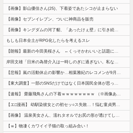
【画像】影山優佳さん(25)、下着姿であたシコが止まらない
【画像】セブンイレブン、ついに神商品を販売
【画像】キングダムの河了貂、「あったけぇ壁」に引き続き更に味方をぶっ殺す作戦を実行する
もしも日本全土がRPG化したらを考えるスレ
【朗報】最新の今田美桜さん ←くっそかわいいと話題にｗｗｗ 【Pickup08083021】
岸田文雄「日米の為替介入は一時しのぎに過ぎない。私なら円を強くすることが出来る」
【悲報】嵐の活動休止の影響か…相葉雅紀のレコメンが9月いっぱいで終了へ
【東大調査】一部のSNSだけではなく日本国民全体が思っていた「外国人受け入れ反対」大幅増20.7%↑56.3%
【速報】 齋藤飛鳥さんの下着ｗｗｗｗｗｗｗｗ （※画像あり）
【エ□漫画】 幼馴染彼女との初セッ○ス失敗…！悩む童貞男子にクラスメイトのギャルJKが優しく近づきオチ○ポよしよしされちゃう…！
【画像】 温泉美女さん、濡れタオルでお尻の形が透けてしまう
【ｗ】物凄くカワイイ子猫の取っ組み合い！