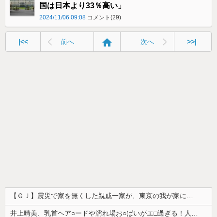
国は日本より33％高い」
2024/11/06 09:08
コメント(29)
home
|<<
前へ
次へ
>>|
【ＧＪ】震災で家を無くした親戚一家が、東京の我が家に転がり込んで一年近く帰らない。「東京は家賃が高くて～」「働き口がなくて～」と言い訳ばっかりなので、父親が独断で・・・ｗ
井上晴美、乳首ヘア○ードや濡れ場お○ぱいがエ□過ぎる！人生最後のラスト写真集、最高！！