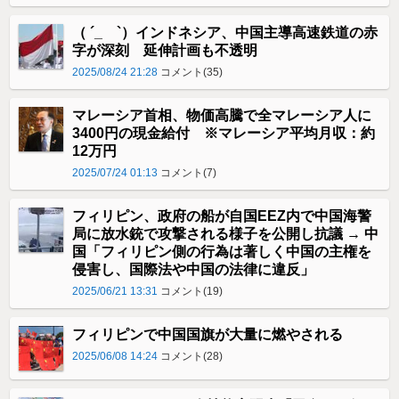
（ ´_ゝ`）インドネシア、中国主導高速鉄道の赤
字が深刻 延伸計画も不透明
2025/08/24 21:28
コメント(35)
マレーシア首相、物価高騰で全マレーシア人に
3400円の現金給付 ※マレーシア平均月収：約
12万円
2025/07/24 01:13
コメント(7)
フィリピン、政府の船が自国EEZ内で中国海警
局に放水銃で攻撃される様子を公開し抗議 → 中
国「フィリピン側の行為は著しく中国の主権を
侵害し、国際法や中国の法律に違反」
2025/06/21 13:31
コメント(19)
フィリピンで中国国旗が大量に燃やされる
2025/06/08 14:24
コメント(28)