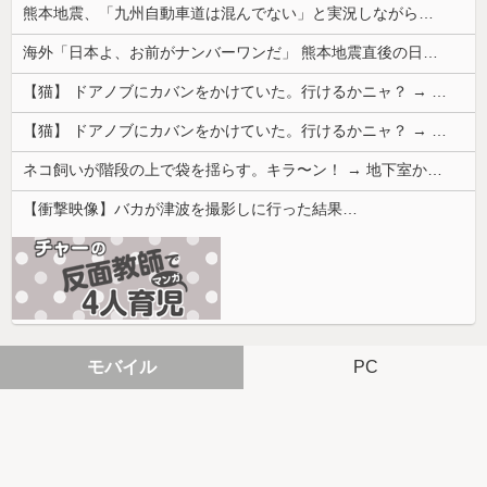
熊本地震、「九州自動車道は混んでない」と実況しながら被災地へ向かう有名アナなどに批判殺到 全国紙記者「最新の状況をいち早く伝えることは報道機関としての責務」「情報を取り上げることには大きな意義がある」
海外「日本よ、お前がナンバーワンだ」 熊本地震直後の日本の対応のスピードに世界が衝撃
【猫】 ドアノブにカバンをかけていた。行けるかニャ？ → 猫はこうなります…
【猫】 ドアノブにカバンをかけていた。行けるかニャ？ → 猫はこうなります…
ネコ飼いが階段の上で袋を揺らす。キラ〜ン！ → 地下室からヤツが現れる…
【衝撃映像】バカが津波を撮影しに行った結果…
モバイル
PC