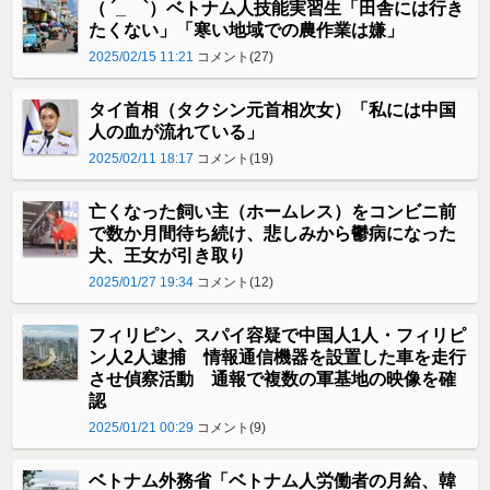
（ ´_ゝ`）ベトナム人技能実習生「田舎には行き
たくない」「寒い地域での農作業は嫌」
2025/02/15 11:21
コメント(27)
タイ首相（タクシン元首相次女）「私には中国
人の血が流れている」
2025/02/11 18:17
コメント(19)
亡くなった飼い主（ホームレス）をコンビニ前
で数か月間待ち続け、悲しみから鬱病になった
犬、王女が引き取り
2025/01/27 19:34
コメント(12)
フィリピン、スパイ容疑で中国人1人・フィリピ
ン人2人逮捕 情報通信機器を設置した車を走行
させ偵察活動 通報で複数の軍基地の映像を確
認
2025/01/21 00:29
コメント(9)
ベトナム外務省「ベトナム人労働者の月給、韓