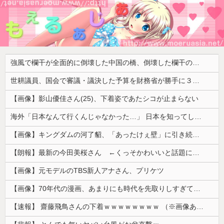
強風で欄干が全面的に倒壊した中国の橋、倒壊した欄干の破片を調べると凄まじい事実が発覚して……
世耕議員、国会で審議・議決した予算を財務省が勝手に３兆円動かしていると指摘・問題視
【画像】影山優佳さん(25)、下着姿であたシコが止まらない
海外「日本なんて行くんじゃなかった…」 日本を知ってしまったディズニー信者、帰国後『本家』に失望する事態に
【画像】キングダムの河了貂、「あったけぇ壁」に引き続き更に味方をぶっ殺す作戦を実行する
【朗報】最新の今田美桜さん ←くっそかわいいと話題にｗｗｗ 【Pickup08083021】
【画像】元モデルのTBS新人アナさん、プリケツ
【画像】70年代の漫画、あまりにも時代を先取りしすぎていたｗｗｗｗ
【速報】 齋藤飛鳥さんの下着ｗｗｗｗｗｗｗｗ （※画像あり）