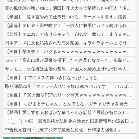
夏の風物詩が喰い物に…隅田川花火大会で暗躍した中国人「場所取り転売ヤー...
【米国】「泣き言やめて仕事見つけろ。ラーメンを食え」議員らの投稿にバン...
【議論】テレ東・田中瞳アナ「一般人に勝手にカメラ向けられて恐怖を感じる...
【悲報】ヤニねこで抜けるキャラ、74%が一致してしまうｗｗｗｗｗ
日本アニメに文化汚染された海外某国、キラキラネームまで日本風の”あれ”...
【画像】榮倉奈々、バグるｗｗｗｗｗｗｗｗｗｗｗｗｗｗｗｗ
ロシア「高市は誰が原爆を投下したか言及しなかった。広島と長崎に落ちたの...
サンモニ「永住権は生活の基盤、外国人を締め上げれば日本人が生きやすくな...
【画像】 すでにメスの体つきになったいもうと
彫り師歴23年「タトゥー入れてる奴は99％バカです」「バカは5000円...
【画像】 PS6と新型PSPのリーク写真ｗｗｗｗｗｗｗｗｗｗｗｗｗｗｗ...
【画像】 ちびまる子ちゃん、とんでもないガチャガチャを発売してしまうｗ...
【動画】愛しすぎるおばかな猫ちゃんが話題「最後が特にかわいいｗ」
（ ´_ゝ`）中国「高市政権が法制化を進めた国家情報局の設置日が7月3...
中曽根元首相「北東アジアで急激な変化 日韓協力強化を」