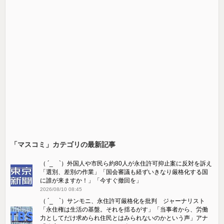
「マスコミ」カテゴリの最新記事
（ ´_ゝ`）外国人や市民ら約80人が永住許可抑止案に反対を訴え
「選別、差別の作業」「国会審議も経ずいきなり厳格化する国
に誰が来ますか！」「今すぐ撤回を」
2026/08/10 08:45
（ ´_ゝ`）サンモニ、永住許可厳格化を批判 ジャーナリスト
「永住権は生活の基盤。それを揺るがす」「当事者から、労働
力としてだけ求められ住民とはみられないのかという声」アナ