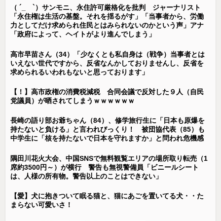
（ ´_ゝ`）サンモニ、永住許可厳格化を批判 ジャーナリスト
「永住権は生活の基盤。それを揺るがす」「当事者から、労働
力としてだけ求められ住民とはみられないのかという声」アナ
「政府によって、ヘイトがより進んでしまう」
高市早苗さん（34）「少なくとも私自身は（戦争）当事者とは
いえない世代ですから、反省なんかしておりませんし、反省を
求められるいわれもないと思っております」
【！】高市政権の消費税減税 合同会議で反対した９人（自民
党議員）が晒されてしまうｗｗｗｗｗｗ
長崎の語り部お爺ちゃん（84）、修学旅行生に「日本も原爆を
持たないと負ける」と言われびっくり！ 被団協代表（85）も
中学生に「核を持たないで日本を守れますか」と問われ危機感
隅田川花火大会、中国SNSで無料観覧エリアの場所取り転売（1
席約3500円～）が横行 警告も無視警備員「ビニールシート
は、人様の所有物。警告以上のことはできない」
【愛】犬に抱きついて眠る猫と、猫にあごを置いてる犬・・た
まらない可愛いさ！