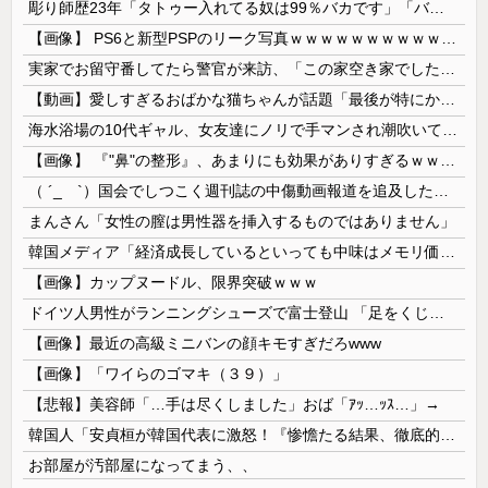
彫り師歴23年「タトゥー入れてる奴は99％バカです」「バカは5000円が好き」無断キャンセル、挨拶できない、金がない…客層をぶっちゃけ
【画像】 PS6と新型PSPのリーク写真ｗｗｗｗｗｗｗｗｗｗｗｗｗｗｗｗｗｗｗ
実家でお留守番してたら警官が来訪、「この家空き家でしたよね？」と問いかけてくるが実際は30年ほど住んでおり……
【動画】愛しすぎるおばかな猫ちゃんが話題「最後が特にかわいいｗ」
海水浴場の10代ギャル、女友達にノリで手マンされ潮吹いてガチイキしてしまうｗｗｗ
【画像】 『"鼻"の整形』、あまりにも効果がありすぎるｗｗｗｗｗｗｗｗｗｗｗ
（ ´_ゝ`）国会でしつこく週刊誌の中傷動画報道を追及した立憲議員、自身への誹謗中傷・苦情電話被害を訴え「総理に疑問を質す、当然のことをした...
まんさん「女性の膣は男性器を挿入するものではありません」
韓国メディア「経済成長しているといっても中味はメモリ価格だけ。雇用増加見通しが半減してしまった」……韓国の内需不況は根強い状況っすね
【画像】カップヌードル、限界突破ｗｗｗ
ドイツ人男性がランニングシューズで富士登山 「足をくじいて動けない」
【画像】最近の高級ミニバンの顔キモすぎだろwww
【画像】「ワイらのゴマキ（３９）」
【悲報】美容師「…手は尽くしました」おば「ｱｯ…ｯｽ…」→
韓国人「安貞桓が韓国代表に激怒！『惨憺たる結果、徹底的な刷新が必要だ』と監督や協会を痛烈批判」
お部屋が汚部屋になってまう、、