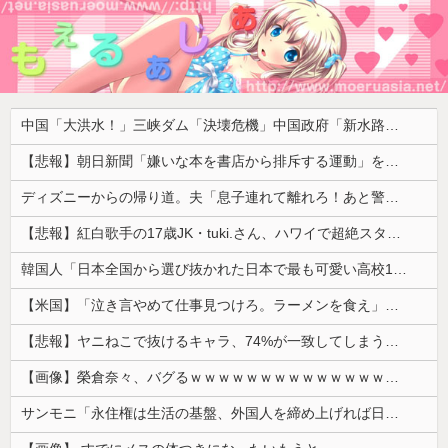
中国「大洪水！」三峡ダム「決壊危機」中国政府「新水路建設！（三峡新水路」現場職員「内部情報公開！（失踪」湖南省「三峡放流情報（画像」台風13号「三峡接近」→
【悲報】朝日新聞「嫌いな本を書店から排斥する運動」を好意的に紹介して大炎上 → 教諭「差別のない本屋に通いたい！」ｗｗｗｗｗｗｗｗｗｗｗｗ
ディズニーからの帰り道。夫「息子連れて離れろ！あと警察に通報！」私「助けて！」駅員「どうしました！？」→トンデモナイことに…
【悲報】紅白歌手の17歳JK・tuki.さん、ハワイで超絶スタイルを晒すも『顔だけ頑なに隠す』ムーブを継続へｗｗｗｗ
韓国人「日本全国から選び抜かれた日本で最も可愛い高校1年生がこの方です‥」→「これが日本のレベル‥」
【米国】「泣き言やめて仕事見つけろ。ラーメンを食え」議員らの投稿にバンス氏が猛反発…ブリトーの価格めぐる議論、共和党の内戦に発展
【悲報】ヤニねこで抜けるキャラ、74%が一致してしまうｗｗｗｗｗ
【画像】榮倉奈々、バグるｗｗｗｗｗｗｗｗｗｗｗｗｗｗｗｗ
サンモニ「永住権は生活の基盤、外国人を締め上げれば日本人が生きやすくなるは勘違い」