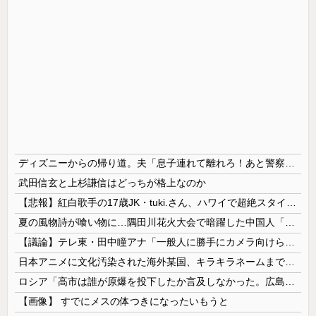
ディズニーからの帰り道。夫「息子連れて離れろ！あと警察に通報！」私「助けて！」駅員「どうしました！？」→トンデモナイことに…
武田信玄と上杉謙信はどっちが格上なのか
【悲報】紅白歌手の17歳JK・tuki.さん、ハワイで超絶スタイルを晒すも『顔だけ頑なに隠す』ムーブを継続へｗｗｗｗ
夏の風物詩が喰い物に…隅田川花火大会で暗躍した中国人「場所取り転売ヤー」の高笑い
【議論】テレ東・田中瞳アナ「一般人に勝手にカメラ向けられて恐怖を感じるの！」←これ
日本アニメに文化汚染された海外某国、キラキラネームまで日本風の”あれ”に影響されてしまった結果……
ロシア「高市は誰が原爆を投下したか言及しなかった。広島と長崎に落ちたのはUFOだと思っているのか?」
【画像】 すでにメスの体つきになったいもうと