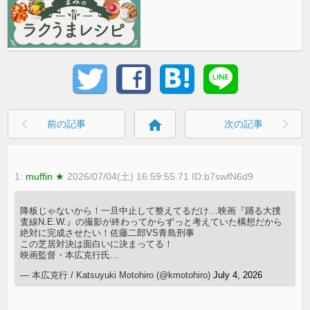
home
前の記事
次の記事
1:
muffin ★
2026/07/04(土) 16:59:55.71 ID:b7swfN6d9
降板じゃないから！一旦中止して整えてるだけ…映画『踊る大捜
査線N.E.W.』の撮影が終わってからずっと考えていた構想だから
絶対に完成させたい！佐藤二郎VS青島刑事
この芝居対決は面白いに決まってる！
映画監督・本広克行氏…
— 本広克行 / Katsuyuki Motohiro (@kmotohiro)
July 4, 2026