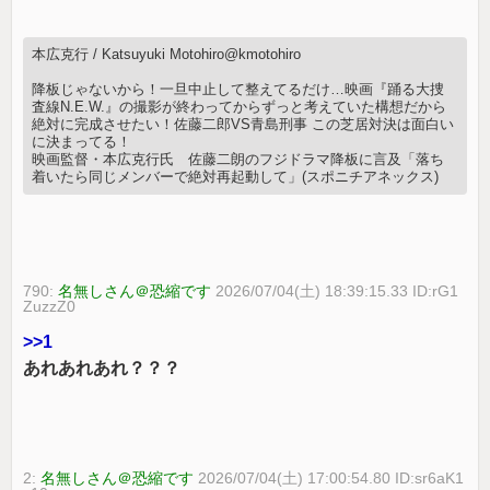
本広克行 / Katsuyuki Motohiro@kmotohiro
降板じゃないから！一旦中止して整えてるだけ…映画『踊る大捜
査線N.E.W.』の撮影が終わってからずっと考えていた構想だから
絶対に完成させたい！佐藤二郎VS青島刑事 この芝居対決は面白い
に決まってる！
映画監督・本広克行氏 佐藤二朗のフジドラマ降板に言及「落ち
着いたら同じメンバーで絶対再起動して」(スポニチアネックス)
790:
名無しさん＠恐縮です
2026/07/04(土) 18:39:15.33 ID:rG1
ZuzzZ0
>>1
あれあれあれ？？？
2:
名無しさん＠恐縮です
2026/07/04(土) 17:00:54.80 ID:sr6aK1