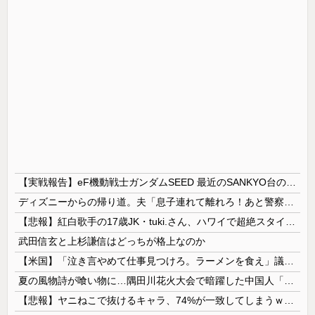
【実戦報告】eF機動戦士ガンダムSEED 最近のSANKYO台の中で最良！？ホールはお盆釘にするなよ！
ディズニーからの帰り道。夫「息子連れて離れろ！あと警察に通報！」私「助けて！」駅員「どうしました！？」→トンデモナイことに…
【悲報】紅白歌手の17歳JK・tuki.さん、ハワイで超絶スタイルを晒すも『顔だけ頑なに隠す』ムーブを継続へｗｗｗｗ
武田信玄と上杉謙信はどっちが格上なのか
【米国】「泣き言やめて仕事見つけろ。ラーメンを食え」議員らの投稿にバンス氏が猛反発…ブリトーの価格めぐる議論、共和党の内戦に発展
夏の風物詩が喰い物に…隅田川花火大会で暗躍した中国人「場所取り転売ヤー」の高笑い
【悲報】ヤニねこで抜けるキャラ、74%が一致してしまうｗｗｗｗｗ