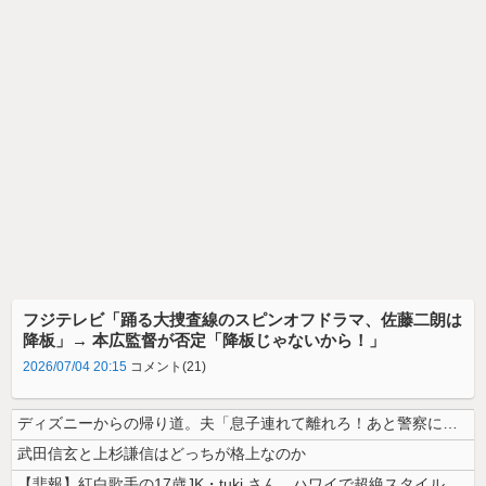
フジテレビ「踊る大捜査線のスピンオフドラマ、佐藤二朗は
降板」→ 本広監督が否定「降板じゃないから！」
2026/07/04 20:15
コメント(21)
ディズニーからの帰り道。夫「息子連れて離れろ！あと警察に通報！」私「助...
武田信玄と上杉謙信はどっちが格上なのか
【悲報】紅白歌手の17歳JK・tuki.さん、ハワイで超絶スタイルを晒...