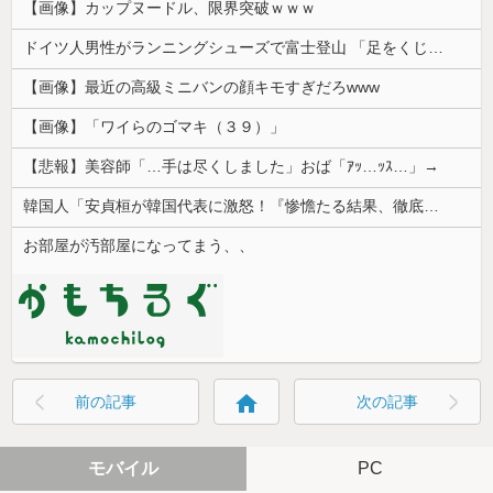
【画像】カップヌードル、限界突破ｗｗｗ
ドイツ人男性がランニングシューズで富士登山 「足をくじいて動けない」
【画像】最近の高級ミニバンの顔キモすぎだろwww
【画像】「ワイらのゴマキ（３９）」
【悲報】美容師「…手は尽くしました」おば「ｱｯ…ｯｽ…」→
韓国人「安貞桓が韓国代表に激怒！『惨憺たる結果、徹底的な刷新が必要だ』と監督や協会を痛烈批判」
お部屋が汚部屋になってまう、、
home
前の記事
次の記事
モバイル
PC