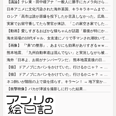
【議論】テレ東・田中瞳アナ「一般人に勝手にカメラ向けられて恐怖を感じるの！」←これ
日本アニメに文化汚染された海外某国、キラキラネームまで日本風の”あれ”に影響されてしまった結果……
ロシア「高市は誰が原爆を投下したか言及しなかった。広島と長崎に落ちたのはUFOだと思っているのか?」
実家でお留守番してたら警官が来訪、「この家空き家でしたよね？」と問いかけてくるが実際は30年ほど住んでおり……
【動画】愛しすぎるおばかな猫ちゃんが話題「最後が特にかわいいｗ」
海水浴場の10代ギャル、女友達にノリで手マンされ潮吹いてガチイキしてしまうｗｗｗ
【画像】 『"鼻"の整形』、あまりにも効果がありすぎるｗｗｗｗｗｗｗｗｗｗｗ
熊本地震、「九州自動車道は混んでない」と実況しながら被災地へ向かう有名アナなどに批判殺到 全国紙記者「最新の状況をいち早く伝えることは報道機関としての責務」「情報を取り上げることには大きな意義がある」
海外「日本よ、お前がナンバーワンだ」 熊本地震直後の日本の対応のスピードに世界が衝撃
【猫】 ドアノブにカバンをかけていた。行けるかニャ？ → 猫はこうなります…
【猫】 ドアノブにカバンをかけていた。行けるかニャ？ → 猫はこうなります…
ネコ飼いが階段の上で袋を揺らす。キラ〜ン！ → 地下室からヤツが現れる…
【衝撃映像】バカが津波を撮影しに行った結果…