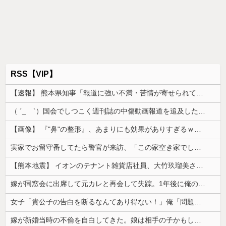
RSS【VIP】
【速報】 熊本県知事「報道に強い不満・苦情が寄せられている」→TBSの報道特集がまさにそれな件
（ ´_ゝ`）国会でしつこく週刊誌の中傷動画報道を追及した立憲議員、自身への誹謗中傷・苦情電話被害を訴え「総理に疑問を質す、当然のことをした...
【画像】 『"鼻"の整形』、あまりにも効果がありすぎるｗｗｗｗｗｗｗｗｗｗｗ
実家でお留守番してたら警官が来訪、「この家空き家でしたよね？」と問いかけてくるが実際は30年ほど住んでおり……
【熊本地震】 イオンのテナント雑貨店社員、大竹玖瑠美さん(22)がカワイイ・・・
嫁が同窓会に出席して元カレと再会して失踪。1年後に俺の家に投函されたものがこれ...
女子「貴公子の告白を断るなんてあり得ない！」俺「問題はそこじゃないだろ…」→いじめを止めるため動いた結果…
嫁が新婚当時の不倫を自白してきた。娘は相手の子かもしれないそうで俺と娘が他人なら男女の関係になるかもしれないと不安だったそうで…