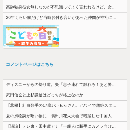
高齢独身彼女無しなのが不思議ってよく言われるけど、女と人付き合いとかめんどくさすぎる
20年くらい前だけど当時お付き合いがあった仲間が神社に赤いものを身につけちゃいけないと言ってた
コメントページはこちら
ディズニーからの帰り道。夫「息子連れて離れろ！あと警察に通報！」私「助けて！」駅員「どうしました！？」→トンデモナイことに…
武田信玄と上杉謙信はどっちが格上なのか
【悲報】紅白歌手の17歳JK・tuki.さん、ハワイで超絶スタイルを晒すも『顔だけ頑なに隠す』ムーブを継続へｗｗｗｗ
夏の風物詩が喰い物に…隅田川花火大会で暗躍した中国人「場所取り転売ヤー」の高笑い
【議論】テレ東・田中瞳アナ「一般人に勝手にカメラ向けられて恐怖を感じるの！」←これ