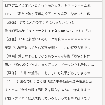
日本アニメに文化汚染された海外某国、キラキラネームまで日本風の”あれ”に影響されてしまった結果……
ロシア「高市は誰が原爆を投下したか言及しなかった。広島と長崎に落ちたのはUFOだと思っているのか?」
【画像】 すでにメスの体つきになったいもうと
彫り師歴23年「タトゥー入れてる奴は99％バカです」「バカは5000円が好き」無断キャンセル、挨拶できない、金がない…客層をぶっちゃけ
【画像】 PS6と新型PSPのリーク写真ｗｗｗｗｗｗｗｗｗｗｗｗｗｗｗｗｗｗｗ
実家でお留守番してたら警官が来訪、「この家空き家でしたよね？」と問いかけてくるが実際は30年ほど住んでおり……
【動画】愛しすぎるおばかな猫ちゃんが話題「最後が特にかわいいｗ」
海水浴場の10代ギャル、女友達にノリで手マンされ潮吹いてガチイキしてしまうｗｗｗ
【画像】 『"鼻"の整形』、あまりにも効果がありすぎるｗｗｗｗｗｗｗｗｗｗｗ
（ ´_ゝ`）国会でしつこく週刊誌の中傷動画報道を追及した立憲議員、自身への誹謗中傷・苦情電話被害を訴え「総理に疑問を質す、当然のことをした...
まんさん「女性の膣は男性器を挿入するものではありません」
韓国メディア「経済成長しているといっても中味はメモリ価格だけ。雇用増加見通しが半減してしまった」……韓国の内需不況は根強い状況っすね