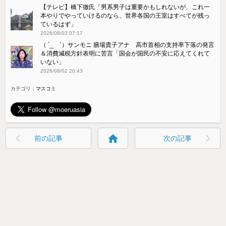
【テレビ】橋下徹氏「男系男子は重要かもしれないが、これ一
本やりでやっていけるのなら、世界各国の王室はすべてが残っ
ているはず」
2026/08/03 07:17
（ ´_ゝ`）サンモニ 膳場貴子アナ 高市首相の支持率下落の発言
＆消費減税方針表明に苦言「国会が国民の不安に応えてくれて
いない」
2026/08/02 20:43
カテゴリ：
マスコミ
home
前の記事
次の記事