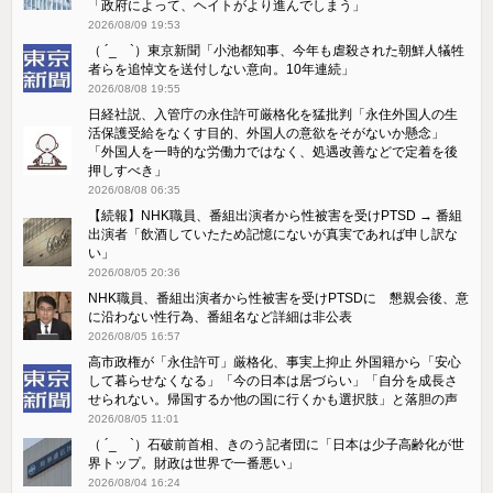
「政府によって、ヘイトがより進んでしまう」
2026/08/09 19:53
（ ´_ゝ`）東京新聞「小池都知事、今年も虐殺された朝鮮人犠牲
者らを追悼文を送付しない意向。10年連続」
2026/08/08 19:55
日経社説、入管庁の永住許可厳格化を猛批判「永住外国人の生
活保護受給をなくす目的、外国人の意欲をそがないか懸念」
「外国人を一時的な労働力ではなく、処遇改善などで定着を後
押しすべき」
2026/08/08 06:35
【続報】NHK職員、番組出演者から性被害を受けPTSD → 番組
出演者「飲酒していたため記憶にないが真実であれば申し訳な
い」
2026/08/05 20:36
NHK職員、番組出演者から性被害を受けPTSDに 懇親会後、意
に沿わない性行為、番組名など詳細は非公表
2026/08/05 16:57
高市政権が「永住許可」厳格化、事実上抑止 外国籍から「安心
して暮らせなくなる」「今の日本は居づらい」「自分を成長さ
せられない。帰国するか他の国に行くかも選択肢」と落胆の声
2026/08/05 11:01
（ ´_ゝ`）石破前首相、きのう記者団に「日本は少子高齢化が世
界トップ。財政は世界で一番悪い」
2026/08/04 16:24