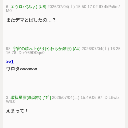
6:
エウロパ(みょ) [US]
2026/07/04(土) 15:50:17.02 ID:4kPs5m/
M0
またデマとばしたの…？
98:
宇宙の晴れ上がり(やわらか銀行) [AU]
2026/07/04(土) 16:25:
16.78 ID:+Y69DDqo0
>>1
ワロタwwwww
3:
環状星雲(新潟県) [ﾆﾀﾞ]
2026/07/04(土) 15:49:06.97 ID:LBwtz
WfL0
えまって！