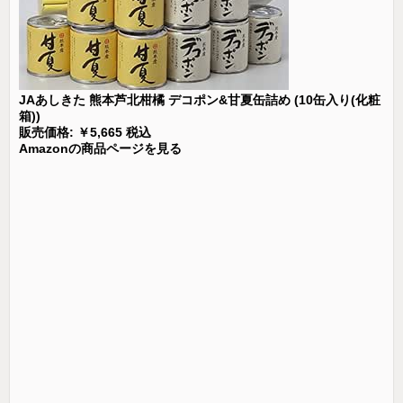
JAあしきた 熊本芦北柑橘 デコポン&甘夏缶詰め (10缶入り(化粧
箱))
販売価格: ￥5,665 税込
Amazonの商品ページを見る