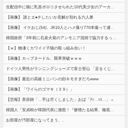
生配信中に猫に乳首ポロリさせられた10代美少女のアーカイブ、500万再生越えｗｗｗ
【画像】 誰とエ●チしたいか見解が別れる六人衆
【画像】 イケおじ(54)、JK10人とハメ撮り770本撮って逮捕ｗｗｗｗｗｗｗ
韓国政府「3年前に石炭火発のアンモニア混焼で協力するっていったけどあれ取りやめな。政権変わったし」……韓国とまともな協力ができない理由、これなんですよね
【ｗ】物凄くカワイイ子猫の取っ組み合い！
【画像】カップヌードル、限界突破ｗｗｗ
ドイツ人男性がランニングシューズで富士登山 「足をくじいて動けない」
【画像】最近の高級ミニバンの顔キモすぎだろwww
【画像】「ワイらのゴマキ（３９）」
【悲報】美容師「…手は尽くしました」おば「ｱｯ…ｯｽ…」→
韓国人「安貞桓が韓国代表に激怒！『惨憺たる結果、徹底的な刷新が必要だ』と監督や協会を痛烈批判」
お部屋が汚部屋になってまう、、