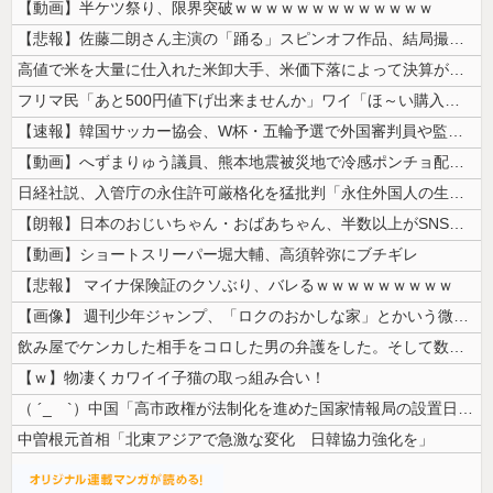
【動画】半ケツ祭り、限界突破ｗｗｗｗｗｗｗｗｗｗｗｗｗ
【悲報】佐藤二朗さん主演の「踊る」スピンオフ作品、結局撮影中止が決定w...
高値で米を大量に仕入れた米卸大手、米価下落によって決算が凄まじいことに...
フリマ民「あと500円値下げ出来ませんか」ワイ「ほ～い購入ｗ」
【速報】韓国サッカー協会、W杯・五輪予選で外国審判員や監督官を性接待！...
【動画】へずまりゅう議員、熊本地震被災地で冷感ポンチョ配布 → 被災民...
日経社説、入管庁の永住許可厳格化を猛批判「永住外国人の生活保護受給をな...
【朗報】日本のおじいちゃん・おばあちゃん、半数以上がSNSを使いこなし...
【動画】ショートスリーパー堀大輔、高須幹弥にブチギレ
【悲報】 マイナ保険証のクソぶり、バレるｗｗｗｗｗｗｗｗｗ
【画像】 週刊少年ジャンプ、「ロクのおかしな家」とかいう微妙な漫画を巻...
飲み屋でケンカした相手をコロした男の弁護をした。そして数年後、因果応報...
【ｗ】物凄くカワイイ子猫の取っ組み合い！
（ ´_ゝ`）中国「高市政権が法制化を進めた国家情報局の設置日が7月3...
中曽根元首相「北東アジアで急激な変化 日韓協力強化を」