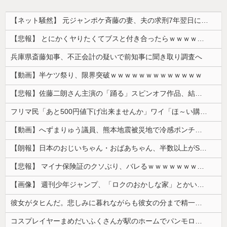
【ネット騒然】 元ジャンポケ斉藤の妻、夫の求刑7年翌日にインスタ更新！その内容がガチでヤバすぎる…
【悲報】 とにかくヤりたくてブスと付き合ったらｗｗｗｗｗｗｗｗｗｗｗｗｗｗｗ
兵庫県斎藤知事、不正会計の疑いで前知事に聞き取り調査へ
【動画】半ケツ祭り、限界突破ｗｗｗｗｗｗｗｗｗｗｗｗｗ
【悲報】佐藤二朗さん主演の「踊る」スピンオフ作品、結局撮影中止が決定wwwwwwwwwwww
フリマ民「あと500円値下げ出来ませんか」ワイ「ほ～い購入ｗ」
【動画】へずまりゅう議員、熊本地震被災地で冷感ポンチョ配布 → 被災民の衝撃の反応がコチラ → ｗｗｗｗｗｗｗｗｗｗｗｗｗｗｗｗ
【朗報】日本のおじいちゃん・おばあちゃん、半数以上がSNSを使いこなしていたｗｗｗｗｗ
【悲報】 マイナ保険証のクソぶり、バレるｗｗｗｗｗｗｗｗｗ
【画像】 週刊少年ジャンプ、「ロクのおかしな家」とかいう微妙な漫画を巻頭カラーにしたせいで100万部切る
彼女がタヒんだ。悲しみに暮れながらも彼女の分まで精一杯生きようと誓った。だが実は生きていた！突撃するとふっくらした顔で大きなお腹を抱えて...
コスプレイヤーまめだいふくさんが駅のホームでパンモロ事故