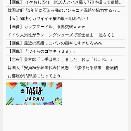
【画像】 イケおじ(54)、JK10人とハメ撮り770本撮って逮捕ｗｗｗｗｗｗｗ
韓国政府「3年前に石炭火発のアンモニア混焼で協力するっていったけどあれ取りやめな。政権変わったし」……韓国とまともな協力ができない理由、これなんですよね
【ｗ】物凄くカワイイ子猫の取っ組み合い！
【画像】カップヌードル、限界突破ｗｗｗ
ドイツ人男性がランニングシューズで富士登山 「足をくじいて動けない」
【画像】最近の高級ミニバンの顔キモすぎだろwww
【画像】「ワイらのゴマキ（３９）」
【悲報】美容師「…手は尽くしました」おば「ｱｯ…ｯｽ…」→
韓国人「安貞桓が韓国代表に激怒！『惨憺たる結果、徹底的な刷新が必要だ』と監督や協会を痛烈批判」
お部屋が汚部屋になってまう、、