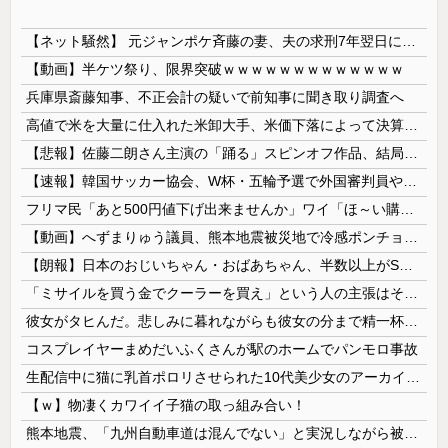
【ネット騒然】 元ジャンポケ斉藤の妻、夫の求刑7年翌日にインスタ更新！その内容がガチでヤバすぎる…
【動画】半ケツ祭り、限界突破ｗｗｗｗｗｗｗｗｗｗｗｗｗ
兵庫県斎藤知事、不正会計の疑いで前知事に聞き取り調査へ
高値で米を大量に仕入れた米卸大手、米価下落によって決算が凄まじいことになっている模様
【悲報】佐藤二朗さん主演の「踊る」スピンオフ作品、結局撮影中止が決定wwwwwwwwwwww
【速報】韓国サッカー協会、W杯・五輪予選で外国審判員や監督官を性接待！！！！
フリマ民「あと500円値下げ出来ませんか」ワイ「ほ～い購入ｗ」
【動画】へずまりゅう議員、熊本地震被災地で冷感ポンチョ配布 → 被災民の衝撃の反応がコチラ → ｗｗｗｗｗｗｗｗｗｗｗｗｗｗｗｗ
【朗報】日本のおじいちゃん・おばあちゃん、半数以上がSNSを使いこなしていたｗｗｗｗｗ
「ミサイルを買う金でクーラーを買え」という人の主張はそもそもの前提がおかしい
彼女がタヒんだ。悲しみに暮れながらも彼女の分まで精一杯生きようと誓った。だが実は生きていた！突撃するとふっくらした顔で大きなお腹を抱えて...
コスプレイヤーまめだいふくさんが駅のホームでパンモロ事故
生配信中に猫に乳首ポロリさせられた10代美少女のアーカイブ、500万再生越えｗｗｗ
【ｗ】物凄くカワイイ子猫の取っ組み合い！
熊本地震、「九州自動車道は混んでない」と実況しながら被災地へ向かう有名アナなどに批判殺到 全国紙記者「最新の状況をいち早く伝えることは報道機関としての責務」「情報を取り上げることには大きな意義がある」