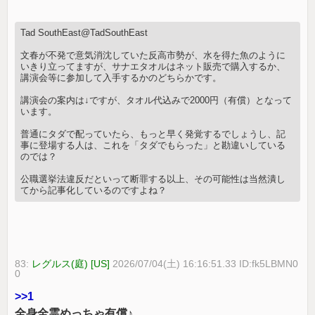
Tad SouthEast@TadSouthEast
文春が不発で意気消沈していた反高市勢が、水を得た魚のように
いきり立ってますが、サナエタオルはネット販売で購入するか、
講演会等に参加して入手するかのどちらかです。
講演会の案内は↓ですが、タオル代込みで2000円（有償）となって
います。
普通にタダで配っていたら、もっと早く発覚するでしょうし、記
事に登場する人は、これを「タダでもらった」と勘違いしている
のでは？
公職選挙法違反だといって断罪する以上、その可能性は当然潰し
てから記事化しているのですよね？
83:
レグルス(庭) [US]
2026/07/04(土) 16:16:51.33 ID:fk5LBMN0
0
>>1
全身全霊めっちゃ有償♪