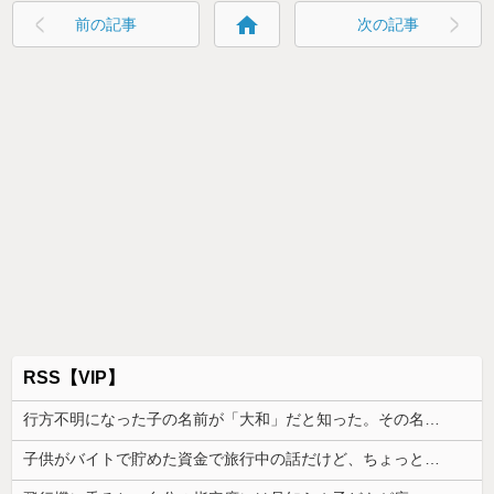
home
前の記事
次の記事
RSS【VIP】
行方不明になった子の名前が「大和」だと知った。その名前について考えた結果、ネットで意見が真っ二つになっていて…
子供がバイトで貯めた資金で旅行中の話だけど、ちょっとお金足りないから貸してくれる？って連絡きた