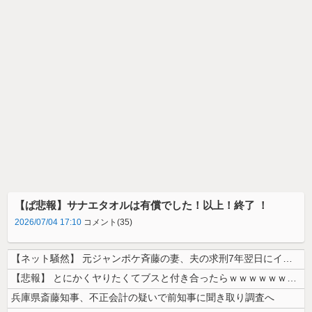
【ぱ悲報】サナエタオルは有償でした！以上！終了 ！
2026/07/04 17:10
コメント(35)
【ネット騒然】 元ジャンポケ斉藤の妻、夫の求刑7年翌日にインスタ更新！...
【悲報】 とにかくヤりたくてブスと付き合ったらｗｗｗｗｗｗｗｗｗｗｗｗ...
兵庫県斎藤知事、不正会計の疑いで前知事に聞き取り調査へ