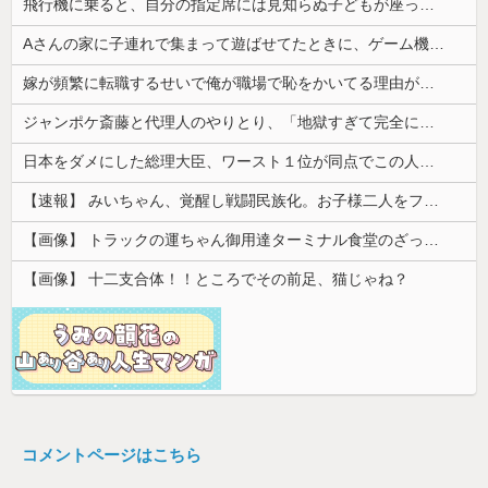
飛行機に乗ると、自分の指定席には見知らぬ子どもが座っていた。声を掛けた瞬間、空気が変わって…
Aさんの家に子連れで集まって遊ばせてたときに、ゲーム機が壊れた。親は「誰がやったの？」と犯人探しが始まり...
嫁が頻繁に転職するせいで俺が職場で恥をかいてる理由がこれ・・・
ジャンポケ斎藤と代理人のやりとり、「地獄すぎて完全にコントになってる……」と衝撃を受ける人が続出中
日本をダメにした総理大臣、ワースト１位が同点でこの人ｗｗｗｗｗｗ
【速報】 みいちゃん、覚醒し戦闘民族化。お子様二人をフルボッコにしてしまう
【画像】 トラックの運ちゃん御用達ターミナル食堂のざっかけないオムライスｗｗｗｗｗｗｗｗｗｗ
【画像】 十二支合体！！ところでその前足、猫じゃね？
コメントページはこちら