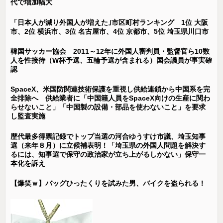
代で増加幅大
「日本人が減り外国人が増えた｣市区町村ランキング 1位 大阪
市、2位 横浜市、3位 名古屋市、4位 京都市、5位 埼玉県川口市
韓国サッカー協会 2011～12年に外国人審判員・監督官ら10数
人を性接待（W杯予選、五輪予選が含まれる）国会議員が事実確
認
SpaceX、米国防関連技術保護を重視し供給連鎖から中国系を完
全排除へ 供給業者に「中国籍人員をSpaceX向けの生産に関わ
らせないこと」「中国製の設備・部品を使わないこと」を要求
し監査実施
歴代最多得票記録でトップ当選の河合ゆうすけ市議、埼玉知事
選（来年８月）に立候補表明！「埼玉県の外国人問題を解決す
るには、知事選で保守の政治家が立ち上がるしかない」保守一
本化を訴え
【爆笑ｗ】バッグひったくりを試みた男、バイクを盗られる！