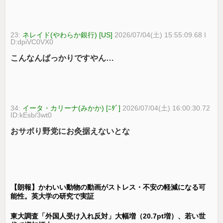
23:
ネレイド(やわらか銀行) [US]
2026/07/04(土) 15:55:09.68 I
D:dpiVC0VX0
こんなんばっかりですやん…
34:
イータ・カリーナ(みかか) [ﾆﾀﾞ]
2026/07/04(土) 16:00:30.72
ID:kEsb/3wt0
おサボり野党にお灸据えないとな
【朗報】かわいい動物の動画がストレス・不安の軽減になる可
能性。英大学の研究で実証
東大調査「外国人受け入れ反対」大幅増（20.7pt増）、若い世