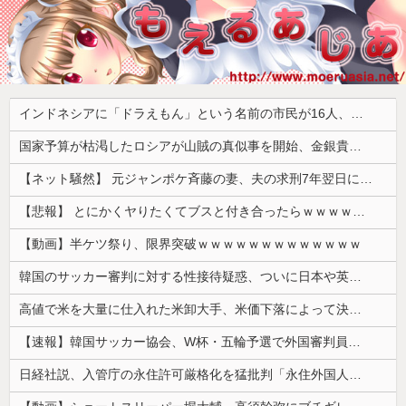
インドネシアに「ドラえもん」という名前の市民が16人、「のび太」は181人
国家予算が枯渇したロシアが山賊の真似事を開始、金銀貴金属じゃなくて自動車とかってところがリアリティありすぎる……
【ネット騒然】 元ジャンポケ斉藤の妻、夫の求刑7年翌日にインスタ更新！その内容がガチでヤバすぎる…
【悲報】 とにかくヤりたくてブスと付き合ったらｗｗｗｗｗｗｗｗｗｗｗｗｗｗｗ
【動画】半ケツ祭り、限界突破ｗｗｗｗｗｗｗｗｗｗｗｗｗ
韓国のサッカー審判に対する性接待疑惑、ついに日本や英国メディアにも取り上げられ国際問題に発展w
高値で米を大量に仕入れた米卸大手、米価下落によって決算が凄まじいことになっている模様
【速報】韓国サッカー協会、W杯・五輪予選で外国審判員や監督官を性接待！！！！
日経社説、入管庁の永住許可厳格化を猛批判「永住外国人の生活保護受給をなくす目的、外国人の意欲をそがないか懸念」「外国人を一時的な労働力ではなく、...