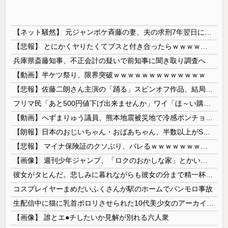
【ネット騒然】 元ジャンポケ斉藤の妻、夫の求刑7年翌日にインスタ更新！その内容がガチでヤバすぎる…
【悲報】 とにかくヤりたくてブスと付き合ったらｗｗｗｗｗｗｗｗｗｗｗｗｗｗｗ
兵庫県斎藤知事、不正会計の疑いで前知事に聞き取り調査へ
【動画】半ケツ祭り、限界突破ｗｗｗｗｗｗｗｗｗｗｗｗｗ
【悲報】佐藤二朗さん主演の「踊る」スピンオフ作品、結局撮影中止が決定wwwwwwwwwwww
フリマ民「あと500円値下げ出来ませんか」ワイ「ほ～い購入ｗ」
【動画】へずまりゅう議員、熊本地震被災地で冷感ポンチョ配布 → 被災民の衝撃の反応がコチラ → ｗｗｗｗｗｗｗｗｗｗｗｗｗｗｗｗ
【朗報】日本のおじいちゃん・おばあちゃん、半数以上がSNSを使いこなしていたｗｗｗｗｗ
【悲報】 マイナ保険証のクソぶり、バレるｗｗｗｗｗｗｗｗｗ
【画像】 週刊少年ジャンプ、「ロクのおかしな家」とかいう微妙な漫画を巻頭カラーにしたせいで100万部切る
彼女がタヒんだ。悲しみに暮れながらも彼女の分まで精一杯生きようと誓った。だが実は生きていた！突撃するとふっくらした顔で大きなお腹を抱えて...
コスプレイヤーまめだいふくさんが駅のホームでパンモロ事故
生配信中に猫に乳首ポロリさせられた10代美少女のアーカイブ、500万再生越えｗｗｗ
【画像】 誰とエ●チしたいか見解が別れる六人衆