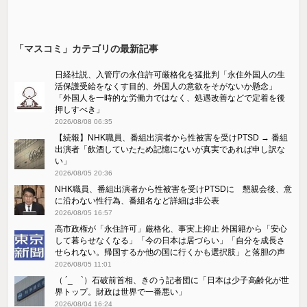
「マスコミ」カテゴリの最新記事
日経社説、入管庁の永住許可厳格化を猛批判「永住外国人の生
活保護受給をなくす目的、外国人の意欲をそがないか懸念」
「外国人を一時的な労働力ではなく、処遇改善などで定着を後
押しすべき」
2026/08/08 06:35
【続報】NHK職員、番組出演者から性被害を受けPTSD → 番組
出演者「飲酒していたため記憶にないが真実であれば申し訳な
い」
2026/08/05 20:36
NHK職員、番組出演者から性被害を受けPTSDに 懇親会後、意
に沿わない性行為、番組名など詳細は非公表
2026/08/05 16:57
高市政権が「永住許可」厳格化、事実上抑止 外国籍から「安心
して暮らせなくなる」「今の日本は居づらい」「自分を成長さ
せられない。帰国するか他の国に行くかも選択肢」と落胆の声
2026/08/05 11:01
（ ´_ゝ`）石破前首相、きのう記者団に「日本は少子高齢化が世
界トップ。財政は世界で一番悪い」
2026/08/04 16:24