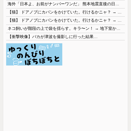
海外「日本よ、お前がナンバーワンだ」 熊本地震直後の日本の対応のスピードに世界が衝撃
【猫】 ドアノブにカバンをかけていた。行けるかニャ？ → 猫はこうなります…
【猫】 ドアノブにカバンをかけていた。行けるかニャ？ → 猫はこうなります…
ネコ飼いが階段の上で袋を揺らす。キラ〜ン！ → 地下室からヤツが現れる…
【衝撃映像】バカが津波を撮影しに行った結果…