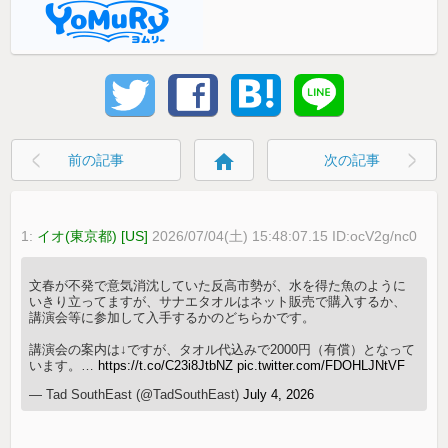
home
前の記事
次の記事
1:
イオ(東京都) [US]
2026/07/04(土) 15:48:07.15 ID:ocV2g/nc0
文春が不発で意気消沈していた反高市勢が、水を得た魚のように
いきり立ってますが、サナエタオルはネット販売で購入するか、
講演会等に参加して入手するかのどちらかです。
講演会の案内は↓ですが、タオル代込みで2000円（有償）となって
います。…
https://t.co/C23i8JtbNZ
pic.twitter.com/FDOHLJNtVF
— Tad SouthEast (@TadSouthEast)
July 4, 2026