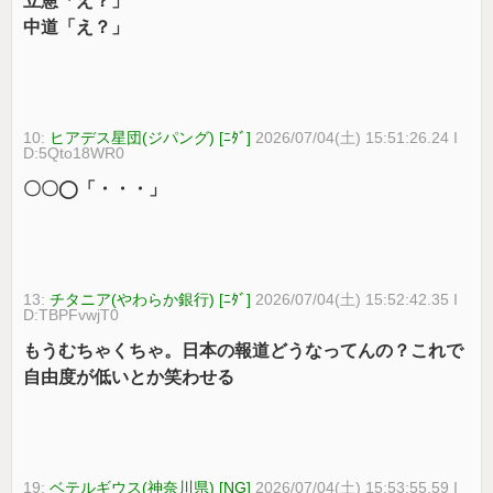
立憲「え？」
中道「え？」
10:
ヒアデス星団(ジパング) [ﾆﾀﾞ]
2026/07/04(土) 15:51:26.24 I
D:5Qto18WR0
〇〇◯「・・・」
13:
チタニア(やわらか銀行) [ﾆﾀﾞ]
2026/07/04(土) 15:52:42.35 I
D:TBPFvwjT0
もうむちゃくちゃ。日本の報道どうなってんの？これで
自由度が低いとか笑わせる
19:
ベテルギウス(神奈川県) [NG]
2026/07/04(土) 15:53:55.59 I