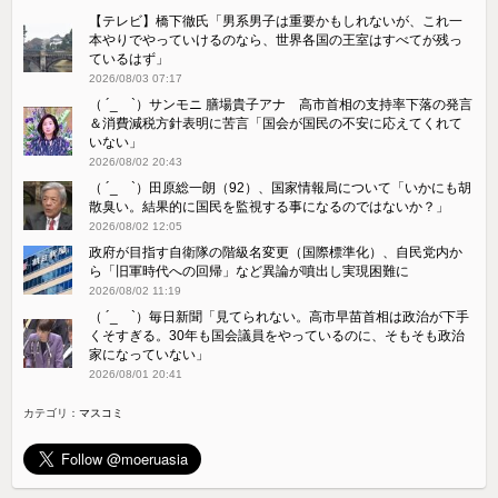
【テレビ】橋下徹氏「男系男子は重要かもしれないが、これ一
本やりでやっていけるのなら、世界各国の王室はすべてが残っ
ているはず」
2026/08/03 07:17
（ ´_ゝ`）サンモニ 膳場貴子アナ 高市首相の支持率下落の発言
＆消費減税方針表明に苦言「国会が国民の不安に応えてくれて
いない」
2026/08/02 20:43
（ ´_ゝ`）田原総一朗（92）、国家情報局について「いかにも胡
散臭い。結果的に国民を監視する事になるのではないか？」
2026/08/02 12:05
政府が目指す自衛隊の階級名変更（国際標準化）、自民党内か
ら「旧軍時代への回帰」など異論が噴出し実現困難に
2026/08/02 11:19
（ ´_ゝ`）毎日新聞「見てられない。高市早苗首相は政治が下手
くそすぎる。30年も国会議員をやっているのに、そもそも政治
家になっていない」
2026/08/01 20:41
カテゴリ：
マスコミ