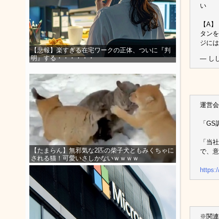
い
【A】
タンを
ジには
【悲報】楽すぎる在宅ワークの正体、ついに『判
明』する・・・・・・
— しし
運営会
「GS
「当社
【たまらん】無邪気な2匹の柴子犬ともみくちゃに
で、意
される猫！可愛いさしかないｗｗｗｗ
https:
※関連