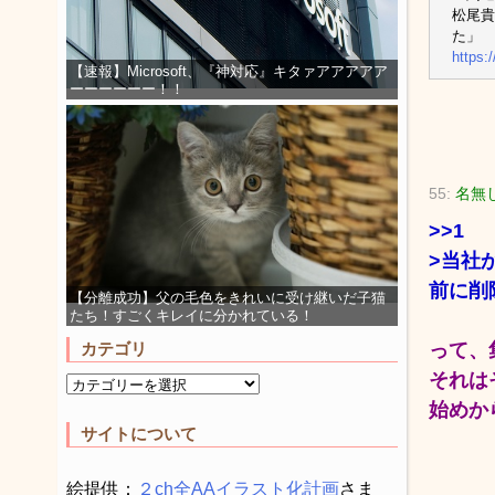
松尾貴
た」
https:
【速報】Microsoft、『神対応』キタァアアアアア
ーーーーーー！！
55:
名無
>>1
>当社
前に削
【分離成功】父の毛色をきれいに受け継いだ子猫
たち！すごくキレイに分かれている！
って、
カテゴリ
それは
始めか
サイトについて
絵提供：
２ch全AAイラスト化計画
さま