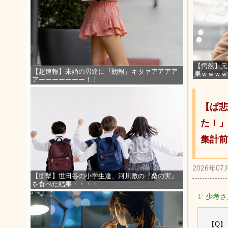
【愕然】元
【超速報】未婚の男達に『朗報』キタァアアアア
果ｗｗｗｗ
アーーーーーーー！！
【ぱ悲
た！」
集計前
2026年07
【衝撃】世田谷の小学生達、河川敷の『桑の実』
を食べた結果・・・・
1:
少考さ
【Q】