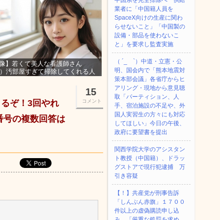
中国系を完全排除へ 供給
業者に「中国籍人員を
SpaceX向けの生産に関わ
らせないこと」「中国製の
設備・部品を使わないこ
と」を要求し監査実施
（ ´_ゝ`）中道・立憲・公
像】若くて美人な看護師さん
明、国会内で「熊本地震対
3）汚部屋すぎて掃除してくれる人
集ｗｗｗ
策本部会議」各省庁からヒ
アリング・現地から意見聴
15
取「パーティション、人
るぞ！3回やれ
コメント
手、宿泊施設の不足や、外
国人実習生の方々にも対応
番号の複数回答は
してほしい」今日の午後、
政府に要望書を提出
関西学院大学のアシスタン
ト教授（中国籍）、ドラッ
グストアで現行犯逮捕 万
引き容疑
【！】共産党が刑事告訴
「しんぶん赤旗」１７００
件以上の虚偽購読申し込
み 「厳重な処罰を求め