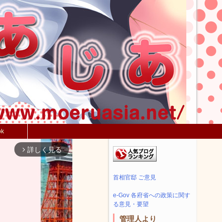
ok
詳しく見る
arrow_forward_ios
首相官邸 ご意見
e-Gov 各府省への政策に関す
る意見・要望
管理人より