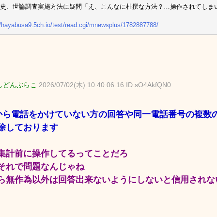
史、世論調査実施方法に疑問「え、こんなに杜撰な方法？…操作されてしま
//hayabusa9.5ch.io/test/read.cgi/mnewsplus/1782887788/
しどんぶらこ
2026/07/02(木) 10:40:06.16 ID:sO4AkfQN0
から電話をかけていない方の回答や同一電話番号の複数
除しております
集計前に操作してるってことだろ
それで問題なんじゃね
ら無作為以外は回答出来ないようにしないと信用されな