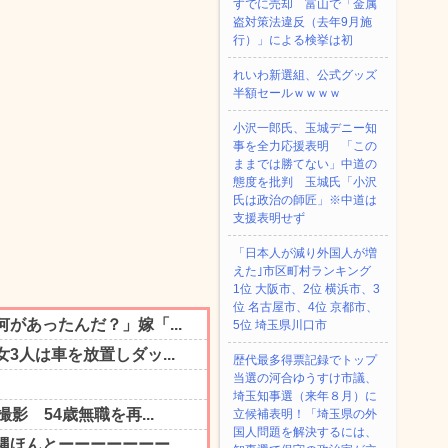
すでに売却 富山で「金属
盗対策法違反（去年9月施
行）」による検挙は初
れいわ新選組、公式グッズ
半額セールｗｗｗｗ
小沢一郎氏、玉城デニー知
事を全力応援表明 「この
ままでは勝てない」中道の
態度を批判 玉城氏「小沢
氏は政治の師匠」※中道は
支援表明せず
「日本人が減り外国人が増
えた｣市区町村ランキング
1位 大阪市、2位 横浜市、3
位 名古屋市、4位 京都市、
5位 埼玉県川口市
歴代最多得票記録でトップ
当選の河合ゆうすけ市議、
埼玉知事選（来年８月）に
立候補表明！「埼玉県の外
国人問題を解決するには、