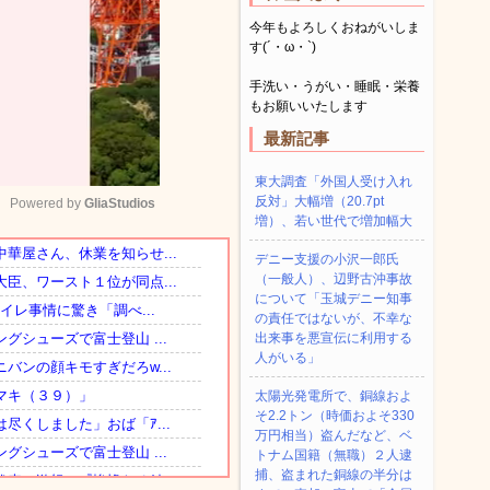
今年もよろしくおねがいしま
す(´・ω・`)
手洗い・うがい・睡眠・栄養
もお願いいたします
最新記事
東大調査「外国人受け入れ
反対」大幅増（20.7pt
Powered by 
GliaStudios
増）、若い世代で増加幅大
デニー支援の小沢一郎氏
Mute
（一般人）、辺野古沖事故
について「玉城デニー知事
の責任ではないが、不幸な
出来事を悪宣伝に利用する
人がいる」
太陽光発電所で、銅線およ
そ2.2トン（時価およそ330
万円相当）盗んだなど、ベ
トナム国籍（無職）２人逮
捕、盗まれた銅線の半分は