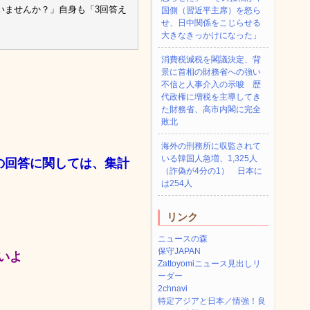
いませんか？」自身も「3回答え
国側（習近平主席）を怒ら
せ、日中関係をこじらせる
大きなきっかけになった」
消費税減税を閣議決定、背
景に首相の財務省への強い
不信と人事介入の示唆 歴
代政権に増税を主導してき
た財務省、高市内閣に完全
敗北
海外の刑務所に収監されて
いる韓国人急増、1,325人
の回答に関しては、集計
（詐偽が4分の1） 日本に
は254人
リンク
ニュースの森
保守JAPAN
いよ
Zattoyomiニュース見出しリ
ーダー
2chnavi
特定アジアと日本／情強！良