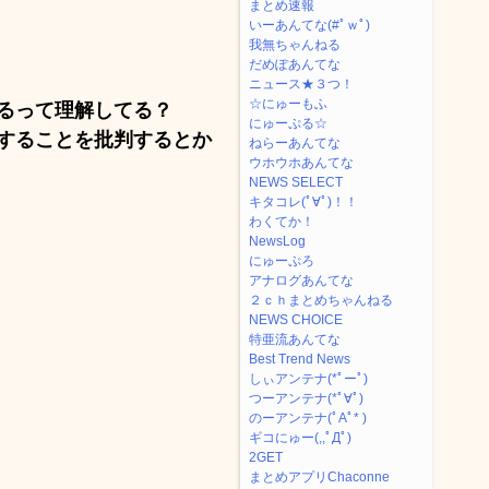
まとめ速報
いーあんてな(#ﾟｗﾟ)
我無ちゃんねる
だめぽあんてな
ニュース★３つ！
☆にゅーもふ
るって理解してる？
にゅーぷる☆
することを批判するとか
ねらーあんてな
ウホウホあんてな
NEWS SELECT
キタコレ(ﾟ∀ﾟ)！！
わくてか！
NewsLog
にゅーぷろ
アナログあんてな
２ｃｈまとめちゃんねる
NEWS CHOICE
特亜流あんてな
Best Trend News
しぃアンテナ(*ﾟーﾟ)
つーアンテナ(*ﾟ∀ﾟ)
のーアンテナ(ﾟAﾟ* )
ギコにゅー(,,ﾟДﾟ)
2GET
まとめアプリChaconne