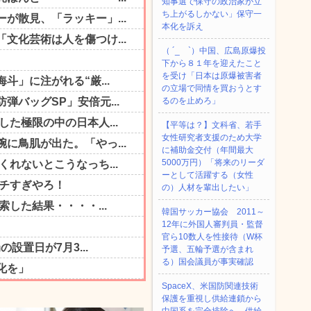
知事選で保守の政治家が立
ち上がるしかない」保守一
本化を訴え
（ ´_ゝ`）中国、広島原爆投
下から８１年を迎えたこと
を受け「日本は原爆被害者
の立場で同情を買おうとす
るのを止めろ」
【平等は？】文科省、若手
女性研究者支援のため大学
に補助金交付（年間最大
5000万円）「将来のリーダ
ーとして活躍する（女性
の）人材を輩出したい」
韓国サッカー協会 2011～
12年に外国人審判員・監督
官ら10数人を性接待（W杯
予選、五輪予選が含まれ
る）国会議員が事実確認
SpaceX、米国防関連技術
保護を重視し供給連鎖から