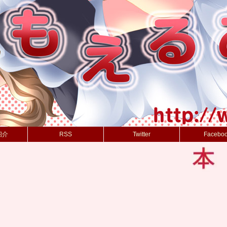
紹介
RSS
Twitter
Facebo