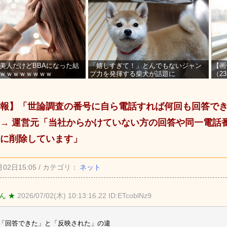
美人だけどBBAになった結
「嬉しすぎて！」とんでもないジャン
【画
ｗｗｗｗｗｗｗｗ
プ力を発揮する柴犬が話題に
（2
を募
報】「世論調査の番号に自ら電話すれば何回も回答でき
→ 運営元「当社からかけていない方の回答や同一電話
に削除しています」
月02日15:05 / カテゴリ：
ネット
ん ★
2026/07/02(木) 10:13:16.22 ID:ETcoblNz9
「回答できた」と「反映された」の違