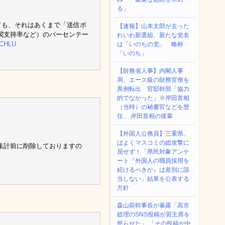
る」
ても、それはあくまで「送信ボ
【速報】山本太郎が去った
閣支持率など）のパーセンテー
れいわ新選組、新たな党名
RCHLU
は「いのちの党」 略称
「いのち」
【財務省人事】内閣人事
局、エース級の財務官僚を
異例転出 官邸幹部「協力
的でなかった」※岸田首相
（当時）の秘書官などを歴
任 、岸田首相の後輩
【外国人公務員】三重県、
ぱよくマスコミの総攻撃に
集計前に削除しておりますの
屈せず！「県民対象アンケ
ート『外国人の職員採用を
続けるべきか』は差別に該
当しない」結果を公表する
方針
森山前幹事長が暴露「高市
総理のSNS投稿が習主席を
怒らせた」 「その投稿が中