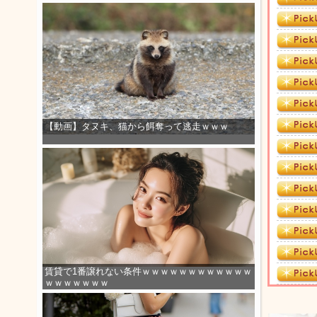
【動画】タヌキ、猫から餌奪って逃走ｗｗｗ
賃貸で1番譲れない条件ｗｗｗｗｗｗｗｗｗｗｗｗ
ｗｗｗｗｗｗｗ