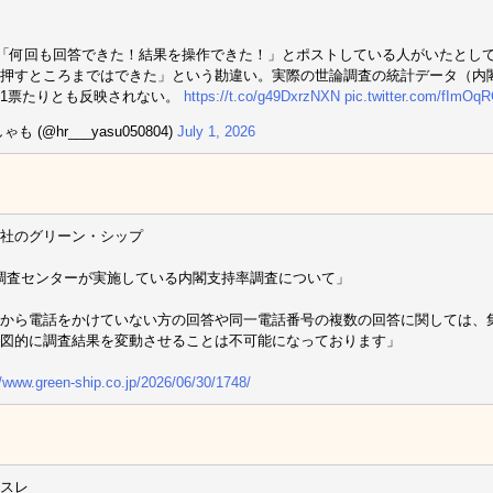
「何回も回答できた！結果を操作できた！」とポストしている人がいたとし
押すところまではできた」という勘違い。実際の世論調査の統計データ（内
1票たりとも反映されない。
https://t.co/g49DxrzNXN
pic.twitter.com/fImOq
ゃも (@hr___yasu050804)
July 1, 2026
社のグリーン・シップ
調査センターが実施している内閣支持率調査について」
から電話をかけていない方の回答や同一電話番号の複数の回答に関しては、
図的に調査結果を変動させることは不可能になっております」
//www.green-ship.co.jp/2026/06/30/1748/
スレ