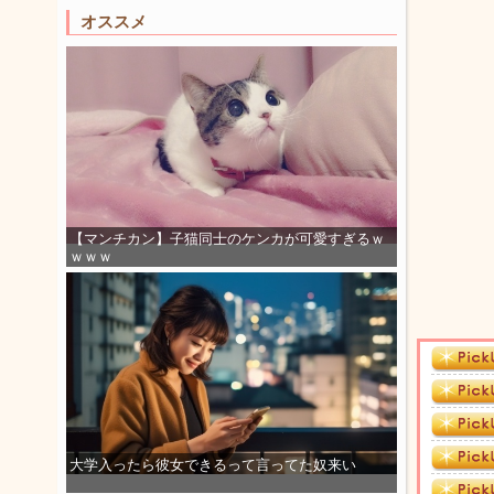
オススメ
【マンチカン】子猫同士のケンカが可愛すぎるｗ
ｗｗｗ
大学入ったら彼女できるって言ってた奴来い