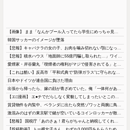
【画像】 まま「なんかプール入ってたら学生にめっちゃ見られたw」
韓国サッカーのイメージが墜落
【悲報】キャバクラの女の子、お肉を噛み切れない顎になってしまう・・・
【悲報】積水ハウス「地面師に55億円騙し取られた…」ワイ「会社終わったやろなぁ」→結果ｗｗｗｗ
愛煙家・岸谷蘭丸「喫煙者の権利がマジで侵害されてる」と私見 「いくら税金を我々が払ってるんだと」
【これは酷い】反高市「平和式典で“防弾ガラス”に守られながらスピーチ。『高市出て行け』の声も。そういう人が日本の総理」→ツッコミ多数「石破さんの...
日本やドイツが連合国に負けた理由
出張から帰ったら、嫁の顔が青ざめていた。俺「一体何があったんだ？」嫁「…」→子供たちに話を聞くと…
【エ□漫画】 エ●チでだらしなく変貌してしまったいとこのお姉ちゃんにチン○ン搾り取られちゃうショタ君…！
賃貸物件を内覧中、ベランダに出たら突然ゾワッと両腕に鳥肌が出た。「やっぱりこの部屋嫌だ」と思った瞬間、体が前にドンッと突き飛ばされて…
激混みのはずの東京駅で鍵が空いているコインロッカーが散見、「ラッキー」と思って中を確認してみると……
【怒報】 国税庁「あのさぁ！君らがちゃんと納税してくれないとこうなっちゃうけどどうする？！」←これw w w w w w w w
【投稿動画】 トー横女子さん、わずか3,000円をもらうために大人のチ●ポをしゃぶってしまう…