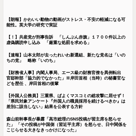
【朗報】かわいい動物の動画がストレス・不安の軽減になる可
能性。英大学の研究で実証
【！】共産党が刑事告訴 「しんぶん赤旗」１７００件以上の
虚偽購読申し込み 「厳重な処罰を求める」
【速報】山本太郎が去ったれいわ新選組、新たな党名は「いの
ちの党」 略称「いのち」
【財務省人事】内閣人事局、エース級の財務官僚を異例転出
官邸幹部「協力的でなかった」※岸田首相（当時）の秘書官な
どを歴任 、岸田首相の後輩
【外国人公務員】三重県、ぱよくマスコミの総攻撃に屈せず！
「県民対象アンケート『外国人の職員採用を続けるべきか』は
差別に該当しない」結果を公表する方針
森山前幹事長が暴露「高市総理のSNS投稿が習主席を怒らせ
た」 「その投稿が中国側（習近平主席）を怒らせ、日中関係を
こじらせる大きなきっかけになった」