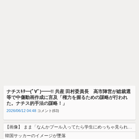
ナチスｷﾀ━(ﾟ∀ﾟ)━━!! 共産 田村委員長 高市陣営が総裁選
等で中傷動画作成に言及「権力を握るための謀略が行われ
た。ナチス的手法の謀略！」
2026/06/12 04:48
コメント(63)
【画像】 まま「なんかプール入ってたら学生にめっちゃ見られたw」
韓国サッカーのイメージが墜落