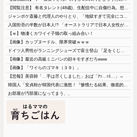
【閲覧注意】 有名タレント(48歳)、生配信中に自傷行為。想像の10倍エグくてファン全員トラウマに…
ジャンポケ斎藤と代理人のやりとり、「地獄すぎて完全にコントになってる……」と衝撃を受ける人が続出中
入国拒否の半数が日本人!? 「オーストラリアで日本人女性が売春」
【ｗ】物凄くカワイイ子猫の取っ組み合い！
【画像】カップヌードル、限界突破ｗｗｗ
ドイツ人男性がランニングシューズで富士登山 「足をくじいて動けない」
【画像】最近の高級ミニバンの顔キモすぎだろwww
【画像】「ワイらのゴマキ（３９）」
【悲報】美容師「…手は尽くしました」おば「ｱｯ…ｯｽ…」→
韓国人「安貞桓が韓国代表に激怒！『惨憺たる結果、徹底的な刷新が必要だ』と監督や協会を痛烈批判」
お部屋が汚部屋になってまう、、