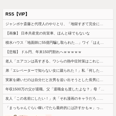
RSS【VIP】
ジャンポケ斎藤と代理人のやりとり、「地獄すぎて完全にコントになってる……」と衝撃を受ける人が続出中
【画像】 日本共産党の街宣車、ほんと碌でもないな
積水ハウス「地面師に55億円騙し取られた…」ワイ「はえーかわいそう…会社滅茶苦茶やろなぁ」
【悲報】 ドル円、年末150円割れへｗｗｗｗｗ
老人「エアコンは高すぎる、ワシらの熱中症対策はこれじゃよ」
弟「エレベーターで知らない女に蹴られた！」私「何したの？」→事情を聞いた家族全員が「それは自業自得」と呆れてしまい…
実家を継いだのは自分だと次男を追い出そうとした長男に次男が「え、この家って継ぐほどの何かがあったの？」と返した。すると…
年収1500万の父が退職。父「退職金も渡したよな？」母「貯金なんてないよー」父「全部なくなったの！？」→予想外の返事に家族騒然となり…
友人「この名前にしたい！」夫「それ漫画のキャラだろ…」→子供の名付けを巡って夫婦が大揉めになり…
「まっちゃんぐらい稼いでたら最終的には許すかもｗ」って言ったら旦那が突然怒り出した。このまま情まで枯渇しそう