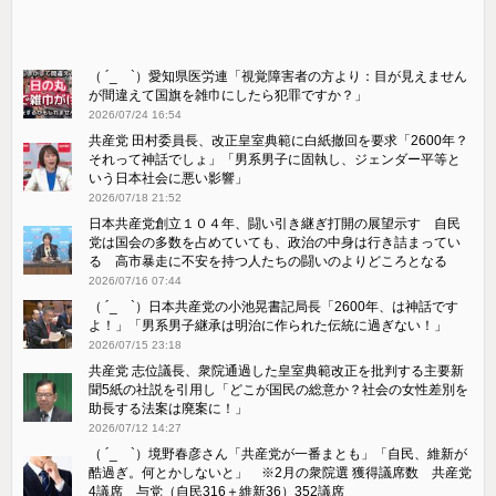
（ ´_ゝ`）愛知県医労連「視覚障害者の方より：目が見えません
が間違えて国旗を雑巾にしたら犯罪ですか？」
2026/07/24 16:54
共産党 田村委員長、改正皇室典範に白紙撤回を要求「2600年？
それって神話でしょ」「男系男子に固執し、ジェンダー平等と
いう日本社会に悪い影響」
2026/07/18 21:52
日本共産党創立１０４年、闘い引き継ぎ打開の展望示す 自民
党は国会の多数を占めていても、政治の中身は行き詰まってい
る 高市暴走に不安を持つ人たちの闘いのよりどころとなる
2026/07/16 07:44
（ ´_ゝ`）日本共産党の小池晃書記局長「2600年、は神話です
よ！」「​男系男子継承は明治に作られた伝統に過ぎない！」
2026/07/15 23:18
共産党 志位議長、衆院通過した皇室典範改正を批判する主要新
聞5紙の社説を引用し「どこが国民の総意か？社会の女性差別を
助長する法案は廃案に！」
2026/07/12 14:27
（ ´_ゝ`）境野春彦さん「共産党が一番まとも」「自民、維新が
酷過ぎ。何とかしないと」 ※2月の衆院選 獲得議席数 共産党
4議席 与党（自民316＋維新36）352議席