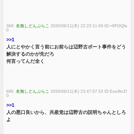
368:
名無しどんぶらこ
2026/06/11(木) 22:23:11.69 ID:+8PlJQfa
0
>>1
人にとやかく言う前にお前らは辺野古ボート事件をどう
解決するのかが先だろ
何言ってんだ全く
685:
名無しどんぶらこ
2026/06/11(木) 23:47:57.53 ID:Exe3brZl
0
>>1
人の悪口良いから、共産党は辺野古の説明ちゃんとしろ
よ