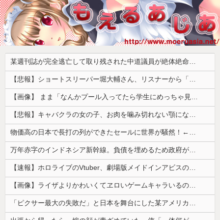
某週刊誌が完全逃亡して取り残された中道議員が絶体絶命の窮地、「今度は宏池会に矛先を向けたか……」と節操の無さに呆れる人が続出
【悲報】ショートスリーパー堀大輔さん、リスナーから「寝たほうがいい！」と言われてガチギレし炎上 → 高須幹也医師の医学的アドバイスに激昂 ｗｗｗｗｗｗｗｗｗ
【画像】 まま「なんかプール入ってたら学生にめっちゃ見られたw」
【悲報】キャバクラの女の子、お肉を噛み切れない顎になってしまう・・・
物価高の日本で長打の列ができたセールに世界が騒然！←「我が国でもやってくれ！」（海外の反応）
万年赤字のインドネシア新幹線。負債を埋めるため政府が過半数の株式を引き受ける
【速報】ホロライブのVtuber、劇場版メイドインアビスの主題歌決定wwwwwwwwww
【画像】ライザよりかわいくてヱロいゲームキャラいるの？ｗｗｗｗｗ
「ピクサー最大の失敗だ」と日本を舞台にした某アメリカ産アニメが話題に、日本と韓国の両方に失礼すぎるわ……