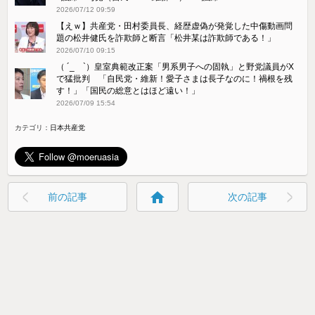
2026/07/12 09:59
【えｗ】共産党・田村委員長、経歴虚偽が発覚した中傷動画問
題の松井健氏を詐欺師と断言「松井某は詐欺師である！」
2026/07/10 09:15
（ ´_ゝ`）皇室典範改正案「男系男子への固執」と野党議員がX
で猛批判 「自民党・維新！愛子さまは長子なのに！禍根を残
す！」「国民の総意とはほど遠い！」
2026/07/09 15:54
カテゴリ：
日本共産党
home
前の記事
次の記事