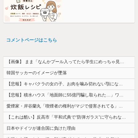
コメントページはこちら
【画像】 まま「なんかプール入ってたら学生にめっちゃ見られたw」
韓国サッカーのイメージが墜落
【悲報】キャバクラの女の子、お肉を噛み切れない顎になってしまう・・・
【悲報】積水ハウス「地面師に55億円騙し取られた…」ワイ「会社終わったやろなぁ」→結果ｗｗｗｗ
愛煙家・岸谷蘭丸「喫煙者の権利がマジで侵害されてる」と私見 「いくら税金を我々が払ってるんだと」
【これは酷い】反高市「平和式典で“防弾ガラス”に守られながらスピーチ。『高市出て行け』の声も。そういう人が日本の総理」→ツッコミ多数「石破さんの...
日本やドイツが連合国に負けた理由