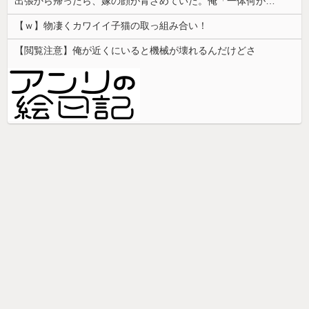
出張から帰ったら、嫁の顔が青ざめていた。俺「一体何があったんだ？」嫁「…」→子供たちに話を聞くと…
【ｗ】物凄くカワイイ子猫の取っ組み合い！
【閲覧注意】俺が近くにいると機械が壊れるんだけどさ