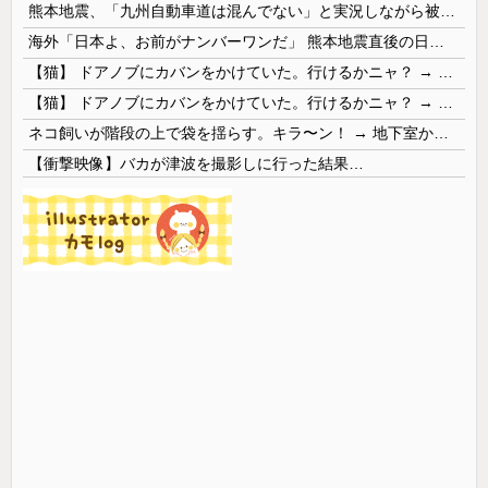
熊本地震、「九州自動車道は混んでない」と実況しながら被災地へ向かう有名アナなどに批判殺到 全国紙記者「最新の状況をいち早く伝えることは報道機関としての責務」「情報を取り上げることには大きな意義がある」
海外「日本よ、お前がナンバーワンだ」 熊本地震直後の日本の対応のスピードに世界が衝撃
【猫】 ドアノブにカバンをかけていた。行けるかニャ？ → 猫はこうなります…
【猫】 ドアノブにカバンをかけていた。行けるかニャ？ → 猫はこうなります…
ネコ飼いが階段の上で袋を揺らす。キラ〜ン！ → 地下室からヤツが現れる…
【衝撃映像】バカが津波を撮影しに行った結果…