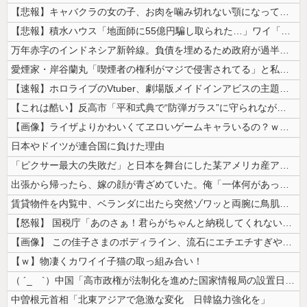
【悲報】キャバクラの女の子、お肉を噛み切れない顎になってしまう・・・
【悲報】積水ハウス「地面師に55億円騙し取られた…」ワイ「会社終わった...
万年赤字のインドネシア新幹線。負債を埋めるため政府が過半数の株式を引き...
愛煙家・岸谷蘭丸「喫煙者の権利がマジで侵害されてる」と私見 「いくら税...
【速報】ホロライブのVtuber、劇場版メイドインアビスの主題歌決定w...
【これは酷い】反高市「平和式典で“防弾ガラス”に守られながらスピーチ。...
【画像】ライザよりかわいくてヱロいゲームキャラいるの？ｗｗｗｗｗ
日本やドイツが連合国に負けた理由
「ピクサー最大の失敗だ」と日本を舞台にした某アメリカ産アニメが話題に、...
出張から帰ったら、嫁の顔が青ざめていた。俺「一体何があったんだ？」嫁「...
賃貸物件を内覧中、ベランダに出たら突然ゾワッと両腕に鳥肌が出た。「やっ...
【怒報】 国税庁「あのさぁ！君らがちゃんと納税してくれないとこうなっち...
【画像】 この佳子さまのボディライン、流石にエチエチすぎやろ！
【ｗ】物凄くカワイイ子猫の取っ組み合い！
（ ´_ゝ`）中国「高市政権が法制化を進めた国家情報局の設置日が7月3...
中曽根元首相「北東アジアで急激な変化 日韓協力強化を」