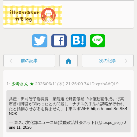
home
前の記事
次の記事
1:
少考さん ★
2026/06/11(木) 21:26:00.74 ID:xpzbAAQL9
共産・田村智子委員長 衆院選で野党候補〝中傷動画作成〟で高
市首相陣営が関わったとの問題に「ナチス的手法の謀略が行われ
たと指摘させざるを得ません」｜東スポWEB
https://t.co/LSefS5B
NOK
— 東スポ文化部ニュース班(芸能政治社会ネット) (@tospo_seiji)
J
une 11, 2026