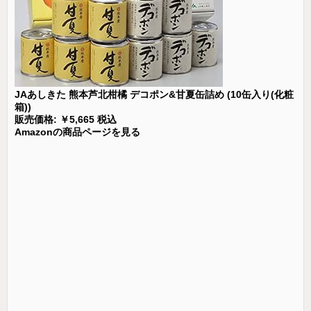
JAあしきた 熊本芦北柑橘 デコポン&甘夏缶詰め (10缶入り(化粧
箱))
販売価格: ￥5,665 税込
Amazonの商品ページを見る