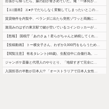
出張から帰ったら、嫁の顔が青ざめていた。俺「一体何があったんだ？」嫁「…」→子供たちに話を聞くと…
【エ□漫画】 エ●チでだらしなく変貌してしまったいとこのお姉ちゃんにチン○ン搾り取られちゃうショタ君…！
賃貸物件を内覧中、ベランダに出たら突然ゾワッと両腕に鳥肌が出た。「やっぱりこの部屋嫌だ」と思った瞬間、体が前にドンッと突き飛ばされて…
激混みのはずの東京駅で鍵が空いているコインロッカーが散見、「ラッキー」と思って中を確認してみると……
【怒報】 国税庁「あのさぁ！君らがちゃんと納税してくれないとこうなっちゃうけどどうする？！」←これw w w w w w w w
【投稿動画】 トー横女子さん、わずか3,000円をもらうために大人のチ●ポをしゃぶってしまう…
【閲覧注意】 有名タレント(48歳)、生配信中に自傷行為。想像の10倍エグくてファン全員トラウマに…
ジャンポケ斎藤と代理人のやりとり、「地獄すぎて完全にコントになってる……」と衝撃を受ける人が続出中
入国拒否の半数が日本人!? 「オーストラリアで日本人女性が売春」
【ｗ】物凄くカワイイ子猫の取っ組み合い！
【画像】カップヌードル、限界突破ｗｗｗ
ドイツ人男性がランニングシューズで富士登山 「足をくじいて動けない」
【画像】最近の高級ミニバンの顔キモすぎだろwww