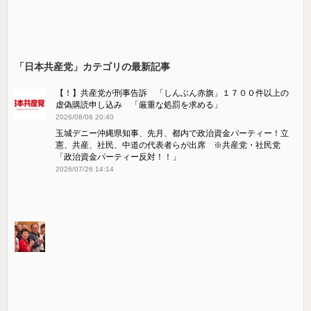
「日本共産党」カテゴリの最新記事
【！】共産党が刑事告訴 「しんぶん赤旗」１７００件以上の
虚偽購読申し込み 「厳重な処罰を求める」
2026/08/06 20:40
玉城デニー沖縄県知事、先月、都内で政治資金パーティー！立
憲、共産、社民、中道の代表者らが出席 ※共産党・社民党
「政治資金パーティー反対！！」
2026/07/26 14:14