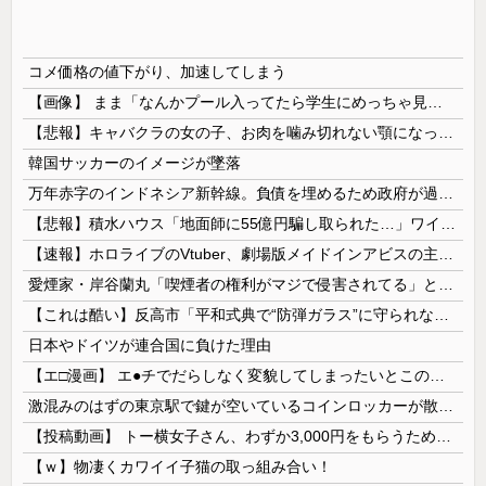
コメ価格の値下がり、加速してしまう
【画像】 まま「なんかプール入ってたら学生にめっちゃ見られたw」
【悲報】キャバクラの女の子、お肉を噛み切れない顎になってしまう・・・
韓国サッカーのイメージが墜落
万年赤字のインドネシア新幹線。負債を埋めるため政府が過半数の株式を引き受ける
【悲報】積水ハウス「地面師に55億円騙し取られた…」ワイ「会社終わったやろなぁ」→結果ｗｗｗｗ
【速報】ホロライブのVtuber、劇場版メイドインアビスの主題歌決定wwwwwwwwww
愛煙家・岸谷蘭丸「喫煙者の権利がマジで侵害されてる」と私見 「いくら税金を我々が払ってるんだと」
【これは酷い】反高市「平和式典で“防弾ガラス”に守られながらスピーチ。『高市出て行け』の声も。そういう人が日本の総理」→ツッコミ多数「石破さんの...
日本やドイツが連合国に負けた理由
【エ□漫画】 エ●チでだらしなく変貌してしまったいとこのお姉ちゃんにチン○ン搾り取られちゃうショタ君…！
激混みのはずの東京駅で鍵が空いているコインロッカーが散見、「ラッキー」と思って中を確認してみると……
【投稿動画】 トー横女子さん、わずか3,000円をもらうために大人のチ●ポをしゃぶってしまう…
【ｗ】物凄くカワイイ子猫の取っ組み合い！