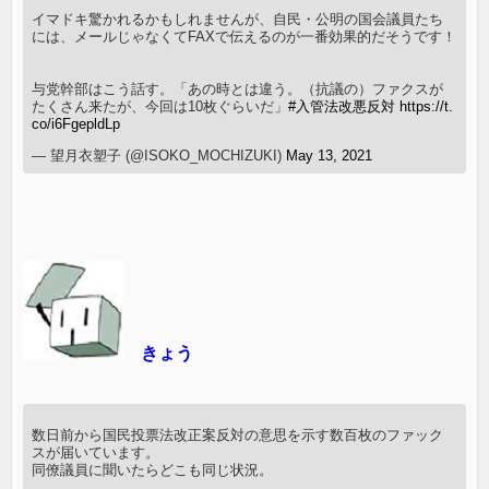
イマドキ驚かれるかもしれませんが、自民・公明の国会議員たち
には、メールじゃなくてFAXで伝えるのが一番効果的だそうです！
与党幹部はこう話す。「あの時とは違う。（抗議の）ファクスが
たくさん来たが、今回は10枚ぐらいだ」
#入管法改悪反対
https://t.
co/i6FgepldLp
— 望月衣塑子 (@ISOKO_MOCHIZUKI)
May 13, 2021
きょう
数日前から国民投票法改正案反対の意思を示す数百枚のファック
スが届いています。
同僚議員に聞いたらどこも同じ状況。