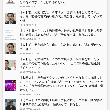
行為を立件することは許されない」
2026/08/04 22:20
【ｗ】前川元文科次官、今年１月「国旗損壊罪なんてできた
ら、毎日交番の前で白い紙の表と裏に赤い丸を書いて、破って
やる」
2026/07/17 20:13
【は？】日本キリスト教協議会、過去の戦争責任を反省し天皇
制の終焉を求める声明を発表「天皇制自体、差別の根源」
2026/07/16 16:10
【ｗ】前川元文科次官、山口二郎教授に叱られ 「真に受けない
で下さい・・・」
2026/07/14 03:04
【ｗ】前川元文科次官「この皇室典範改正が国会を通ったら、
天皇はその公布を拒否したらいい」→ 山口二郎教授が猛批判
「めちゃくちゃ」
2026/07/12 22:33
【動画ｗ】「国会前アクションめちゃくちゃな政治に抗議しま
す」デモに2.7万人（主催者発表）ライトぴかぴか！どんどんど
んどん「高市総理はめちゃくちゃするな♪」「あなたが総理で恥
ずかしい♪」
2026/07/11 22:43
【は？ｗ】リニア静岡工区着工に反対する市民集会、静岡県の
川勝前知事が反対声明「百害あって一利なし」
2026/07/11 17:24