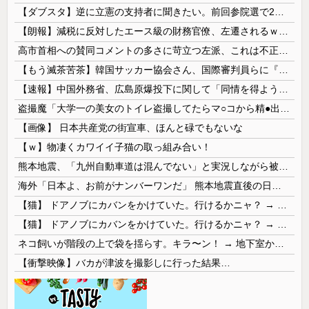
【ダブスタ】逆に立憲の支持者に聞きたい。前回参院選で2年限定の食料品減税って聞いて票入れたんですよねと。なのに今は立憲反対してるんですよって
【朗報】減税に反対したエース級の財務官僚、左遷されるｗｗｗｗｗｗ
高市首相への賛同コメントの多さに苛立つ左派、これは不正工作に違いない！と確信してしまった結果……
【もう滅茶苦茶】韓国サッカー協会さん、国際審判員らに『性接待』をしていたことが判明 2011～12年にかけて 日本審判も対象との指摘も
【速報】中国外務省、広島原爆投下に関して「同情を得ようと核被害者の立場を政治利用」
盗撮魔「大学一の美女のトイレ盗撮してたらマ○コから精●出てきたんだが…」（動画あり）
【画像】 日本共産党の街宣車、ほんと碌でもないな
【ｗ】物凄くカワイイ子猫の取っ組み合い！
熊本地震、「九州自動車道は混んでない」と実況しながら被災地へ向かう有名アナなどに批判殺到 全国紙記者「最新の状況をいち早く伝えることは報道機関としての責務」「情報を取り上げることには大きな意義がある」
海外「日本よ、お前がナンバーワンだ」 熊本地震直後の日本の対応のスピードに世界が衝撃
【猫】 ドアノブにカバンをかけていた。行けるかニャ？ → 猫はこうなります…
【猫】 ドアノブにカバンをかけていた。行けるかニャ？ → 猫はこうなります…
ネコ飼いが階段の上で袋を揺らす。キラ〜ン！ → 地下室からヤツが現れる…
【衝撃映像】バカが津波を撮影しに行った結果…