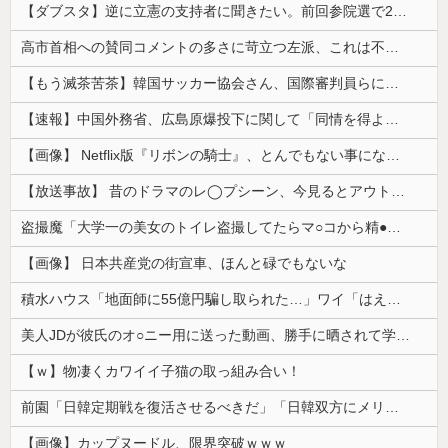
【ダブスタ】逆に立憲の支持者に聞きたい。前回参院選で2年限定の食料品減税って聞いて票入れたんですよねと。なのに今は立憲反対してるんですよって
高市首相への賛同コメントの多さに苛立つ左派、これは不正工作に違いない！と確信してしまった結果……
【もう滅茶苦茶】韓国サッカー協会さん、国際審判員らに『性接待』をしていたことが判明 2011～12年にかけて 日本審判も対象との指摘も
【速報】中国外務省、広島原爆投下に関して「同情を得ようと核被害者の立場を政治利用」
【画像】 Netflix版『リボンの騎士』、とんでもない事になるｗｗｗｗｗ
【放送事故】 昔のドラマのレ◯プシーン、今見るとアウトすぎる・・・
盗撮魔「大学一の美女のトイレ盗撮してたらマ○コから精●出てきたんだが…」（動画あり）
【画像】 日本共産党の街宣車、ほんと碌でもないな
積水ハウス「地面師に55億円騙し取られた…」ワイ「はえーかわいそう…会社滅茶苦茶やろなぁ」
美人JDが彼氏のオ○ニー用に送った動画、勝手に晒されて学校中の”共有オカズ” にされる
【ｗ】物凄くカワイイ子猫の取っ組み合い！
前園「日韓定期戦を復活させるべきだ」「日韓双方にメリットがある」……日本へのメリットがなにもないんですが、それは
【画像】カップヌードル、限界突破ｗｗｗ