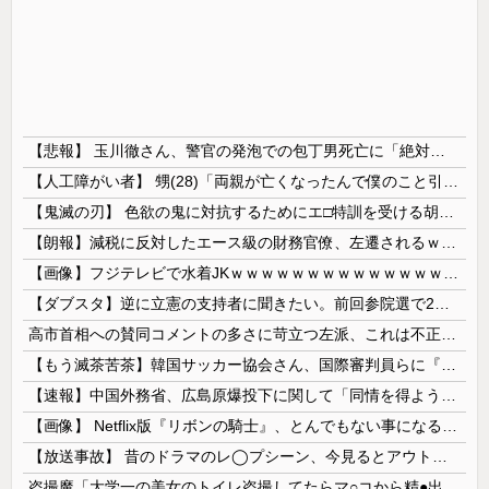
【悲報】 玉川徹さん、警官の発泡での包丁男死亡に「絶対に死刑にならない罪なのに警察が死刑にした！」 → 元警官のマジレスがコチラ → ………
【人工障がい者】 甥(28)「両親が亡くなったんで僕のこと引き取ってほしいんですけど！」なんでいい年したヒキニートを引き取らなきゃいけないんだ...
【鬼滅の刃】 色欲の鬼に対抗するためにエ□特訓を受ける胡蝶しのぶ…！クールなしのぶが快楽に抗えず翻弄されちゃう…
【朗報】減税に反対したエース級の財務官僚、左遷されるｗｗｗｗｗｗ
【画像】フジテレビで水着JKｗｗｗｗｗｗｗｗｗｗｗｗｗｗｗｗ
【ダブスタ】逆に立憲の支持者に聞きたい。前回参院選で2年限定の食料品減税って聞いて票入れたんですよねと。なのに今は立憲反対してるんですよって
高市首相への賛同コメントの多さに苛立つ左派、これは不正工作に違いない！と確信してしまった結果……
【もう滅茶苦茶】韓国サッカー協会さん、国際審判員らに『性接待』をしていたことが判明 2011～12年にかけて 日本審判も対象との指摘も
【速報】中国外務省、広島原爆投下に関して「同情を得ようと核被害者の立場を政治利用」
【画像】 Netflix版『リボンの騎士』、とんでもない事になるｗｗｗｗｗ
【放送事故】 昔のドラマのレ◯プシーン、今見るとアウトすぎる・・・
盗撮魔「大学一の美女のトイレ盗撮してたらマ○コから精●出てきたんだが…」（動画あり）