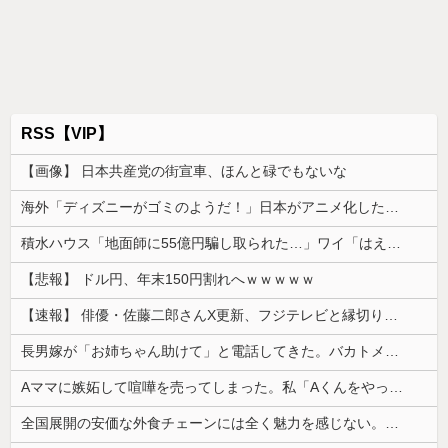
RSS【VIP】
【画像】 日本共産党の街宣車、ほんと碌でもないな
海外「ディズニーがゴミのようだ！」日本がアニメ化した米人気SF作品に絶賛の声が殺到中
積水ハウス「地面師に55億円騙し取られた…」ワイ「はえーかわいそう…会社滅茶苦茶やろなぁ」
【悲報】 ドル円、年末150円割れへｗｗｗｗｗ
【速報】 俳優・佐藤二郎さんX更新、フジテレビと縁切り宣言「僕のところは全てカットしてほしい、僕は心から、もうフジとは関わりたくないです」
長男嫁が「お姉ちゃん助けて」と電話してきた。バカトメが、雪の中うちの息子に会いに来ようとしたらしく...
Aママに嫉妬して喧嘩を売ってしまった。私「Aくんをやっつけてきて」息子「わかった」→嫉妬に任せた一言が取り返しのつかない事態を招いて…
全国展開の安価な外食チェーンには全く魅力を感じない。どこにでもあるような店選ぶ人の気持ちがわからない