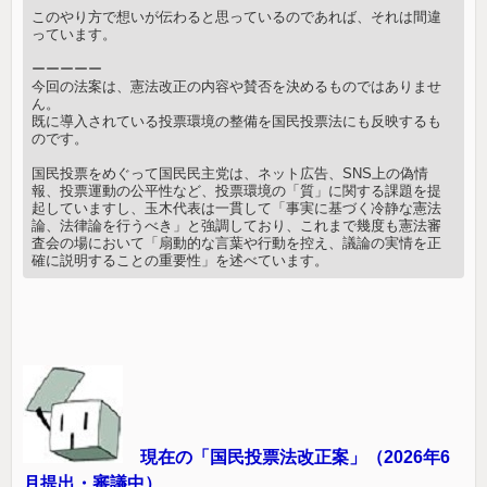
このやり方で想いが伝わると思っているのであれば、それは間違
っています。
ーーーーー
今回の法案は、憲法改正の内容や賛否を決めるものではありませ
ん。
既に導入されている投票環境の整備を国民投票法にも反映するも
のです。
国民投票をめぐって国民民主党は、ネット広告、SNS上の偽情
報、投票運動の公平性など、投票環境の「質」に関する課題を提
起していますし、玉木代表は一貫して「事実に基づく冷静な憲法
論、法律論を行うべき」と強調しており、これまで幾度も憲法審
査会の場において「扇動的な言葉や行動を控え、議論の実情を正
確に説明することの重要性」を述べています。
現在の「国民投票法改正案」（2026年6
月提出・審議中）