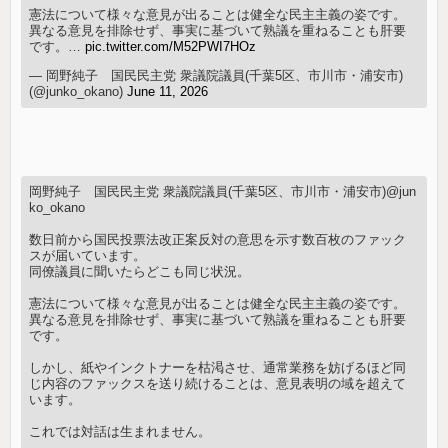
憲法について様々な意見が出ることは健全な民主主義の姿です。
異なる意見を排除せず、事実に基づいて熟議を重ねることも肝要
です。…
pic.twitter.com/M52PWI7HOz
— 岡野純子 国民民主党 衆議院議員(千葉5区、市川市・浦安市)
(@junko_okano)
June 11, 2026
岡野純子 国民民主党 衆議院議員(千葉5区、市川市・浦安市)@jun
ko_okano
数日前から国民投票法改正案反対の意思を示す数百枚のファック
スが届いています。
同僚議員に聞いたらどこも同じ状況。
憲法について様々な意見が出ることは健全な民主主義の姿です。
異なる意見を排除せず、事実に基づいて熟議を重ねることも肝要
です。
しかし、紙やインクトナーを枯渇させ、通常業務を妨げるほど同
じ内容のファックスを送り続けることは、意見表明の域を超えて
います。
これでは対話は生まれません。