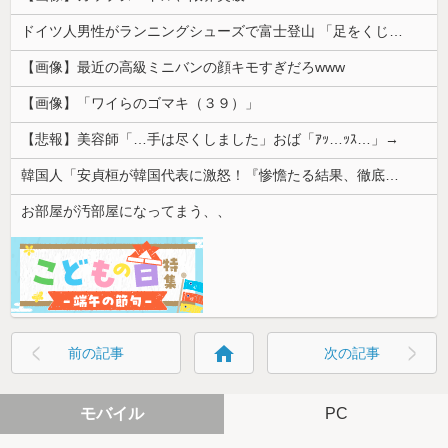
ドイツ人男性がランニングシューズで富士登山 「足をくじいて動けない」
【画像】最近の高級ミニバンの顔キモすぎだろwww
【画像】「ワイらのゴマキ（３９）」
【悲報】美容師「…手は尽くしました」おば「ｱｯ…ｯｽ…」→
韓国人「安貞桓が韓国代表に激怒！『惨憺たる結果、徹底的な刷新が必要だ』と監督や協会を痛烈批判」
お部屋が汚部屋になってまう、、
home
前の記事
次の記事
モバイル
PC