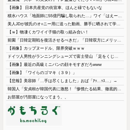
【画像】 日本共産党の街宣車、ほんと碌でもないな
積水ハウス「地面師に55億円騙し取られた…」ワイ「はえーかわいそう…会社滅茶苦茶やろなぁ」
美人JDが彼氏のオ○ニー用に送った動画、勝手に晒されて学校中の”共有オカズ” にされる
【ｗ】物凄くカワイイ子猫の取っ組み合い！
前園「日韓定期戦を復活させるべきだ」「日韓双方にメリットがある」……日本へのメリットがなにもないんですが、それは
【画像】カップヌードル、限界突破ｗｗｗ
ドイツ人男性がランニングシューズで富士登山 「足をくじいて動けない」
【画像】最近の高級ミニバンの顔キモすぎだろwww
【画像】「ワイらのゴマキ（３９）」
【悲報】美容師「…手は尽くしました」おば「ｱｯ…ｯｽ…」→
韓国人「安貞桓が韓国代表に激怒！『惨憺たる結果、徹底的な刷新が必要だ』と監督や協会を痛烈批判」
お部屋が汚部屋になってまう、、