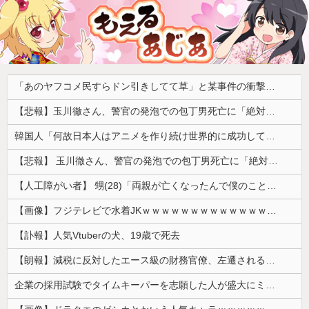
「あのヤフコメ民すらドン引きしてて草」と某事件の衝撃的な公判が話題に、なんか変な力が働いてんのかってくらい……
【悲報】玉川徹さん、警官の発泡での包丁男死亡に「絶対に死刑にならない罪なのに警察が死刑にした！」 → 元警官のマジレスがコチラ → ………
韓国人「何故日本人はアニメを作り続け世界的に成功しているのか？その驚異の制作体制に韓国人が驚愕！」→「条件がそんなに揃っていたなんて‥」
【悲報】 玉川徹さん、警官の発泡での包丁男死亡に「絶対に死刑にならない罪なのに警察が死刑にした！」 → 元警官のマジレスがコチラ → ………
【人工障がい者】 甥(28)「両親が亡くなったんで僕のこと引き取ってほしいんですけど！」なんでいい年したヒキニートを引き取らなきゃいけないんだ...
【画像】フジテレビで水着JKｗｗｗｗｗｗｗｗｗｗｗｗｗｗｗｗ
【訃報】人気Vtuberの犬、19歳で死去
【朗報】減税に反対したエース級の財務官僚、左遷されるｗｗｗｗｗｗ
企業の採用試験でタイムキーパーを志願した人が盛大にミス、グループは険悪になりタイムアップとなったが……