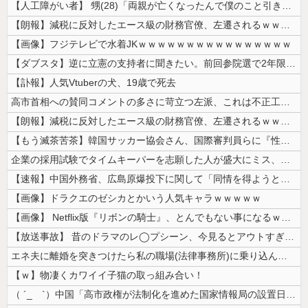
【人工障がい者】 甥(28)「両親が亡くなったんで僕のこと引き取ってほ...
【朗報】減税に反対したエース級の財務官僚、左遷されるｗｗｗｗｗｗ
【画像】フジテレビで水着JKｗｗｗｗｗｗｗｗｗｗｗｗｗｗｗｗ
【ダブスタ】逆に立憲の支持者に聞きたい。前回参院選で2年限定の食料品減...
【訃報】人気Vtuberの犬、19歳で死去
高市首相への賛同コメントの多さに苛立つ左派、これは不正工作に違いない！...
【朗報】減税に反対したエース級の財務官僚、左遷されるｗｗｗｗｗｗ
【もう滅茶苦茶】韓国サッカー協会さん、国際審判員らに『性接待』をしてい...
企業の採用試験でタイムキーパーを志願した人が盛大にミス、グループは険悪...
【速報】中国外務省、広島原爆投下に関して「同情を得ようと核被害者の立場...
【画像】ドラクエのゼシカとかいう人気キャラｗｗｗｗｗ
【画像】 Netflix版『リボンの騎士』、とんでもない事になるｗｗｗ...
【放送事故】 昔のドラマのレ◯プシーン、今見るとアウトすぎる・・・
エネ夫に離婚を突きつけたら私の職場(法律事務所)に乗り込んできた 堂々...
【ｗ】物凄くカワイイ子猫の取っ組み合い！
（ ´_ゝ`）中国「高市政権が法制化を進めた国家情報局の設置日が7月3...