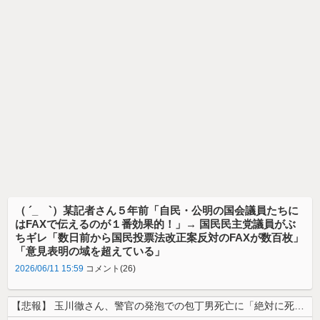
（ ´_ゝ`）某記者さん５年前「自民・公明の国会議員たちに
はFAXで伝えるのが１番効果的！」→ 国民民主党議員がぶ
ちギレ「数日前から国民投票法改正案反対のFAXが数百枚」
「意見表明の域を超えている」
2026/06/11 15:59
コメント(26)
【悲報】 玉川徹さん、警官の発泡での包丁男死亡に「絶対に死刑にならない...