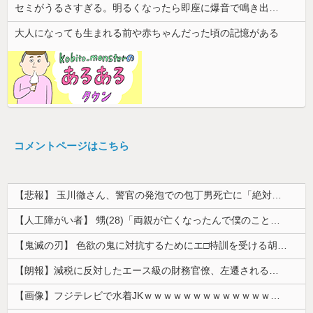
セミがうるさすぎる。明るくなったら即座に爆音で鳴き出して毎日朝4時に叩き起こしにくるせいで寝不足だよ
大人になっても生まれる前や赤ちゃんだった頃の記憶がある
コメントページはこちら
【悲報】 玉川徹さん、警官の発泡での包丁男死亡に「絶対に死刑にならない罪なのに警察が死刑にした！」 → 元警官のマジレスがコチラ → ………
【人工障がい者】 甥(28)「両親が亡くなったんで僕のこと引き取ってほしいんですけど！」なんでいい年したヒキニートを引き取らなきゃいけないんだ...
【鬼滅の刃】 色欲の鬼に対抗するためにエ□特訓を受ける胡蝶しのぶ…！クールなしのぶが快楽に抗えず翻弄されちゃう…
【朗報】減税に反対したエース級の財務官僚、左遷されるｗｗｗｗｗｗ
【画像】フジテレビで水着JKｗｗｗｗｗｗｗｗｗｗｗｗｗｗｗｗ