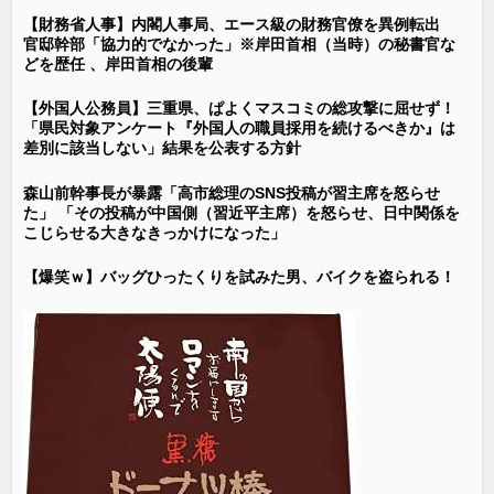
【財務省人事】内閣人事局、エース級の財務官僚を異例転出
官邸幹部「協力的でなかった」※岸田首相（当時）の秘書官な
どを歴任 、岸田首相の後輩
【外国人公務員】三重県、ぱよくマスコミの総攻撃に屈せず！
「県民対象アンケート『外国人の職員採用を続けるべきか』は
差別に該当しない」結果を公表する方針
森山前幹事長が暴露「高市総理のSNS投稿が習主席を怒らせ
た」 「その投稿が中国側（習近平主席）を怒らせ、日中関係を
こじらせる大きなきっかけになった」
【爆笑ｗ】バッグひったくりを試みた男、バイクを盗られる！