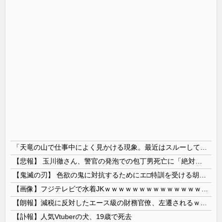
「天竜の山で仕事中によく見かける現象。最近はスルーしてます」
【悲報】 玉川徹さん、警官の発泡での包丁男死亡に「絶対に死刑にならない罪なのに警察が死刑にした！」 → 元警官のマジレスがコチラ → ………
【鬼滅の刃】 色欲の鬼に対抗するためにエ□特訓を受ける胡蝶しのぶ…！クールなしのぶが快楽に抗えず翻弄されちゃう…
【画像】フジテレビで水着JKｗｗｗｗｗｗｗｗｗｗｗｗｗｗｗｗ
【朗報】減税に反対したエース級の財務官僚、左遷されるｗｗｗｗｗｗ
【訃報】人気Vtuberの犬、19歳で死去