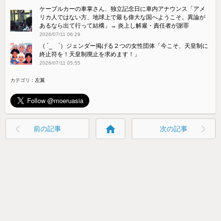
ケーブルカーの車掌さん、独立記念日に車内アナウンス「アメ
リカ人ではない方、地球上で最も偉大な国へようこそ。異論が
あるなら出て行って結構」→ 炎上し解雇・責任者が謝罪
2026/07/11 06:29
（ ´_ゝ`）ジェンダー掲げる２つの女性団体「今こそ、天皇制に
終止符を！天皇制廃止を求めます！」
2026/07/11 05:55
カテゴリ：
左翼
home
前の記事
次の記事