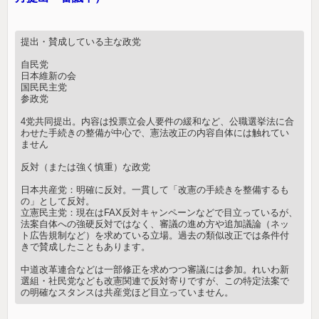
提出・賛成している主な政党
自民党
日本維新の会
国民民主党
参政党
4党共同提出。内容は投票立会人要件の緩和など、公職選挙法に合
わせた手続きの整備が中心で、憲法改正の内容自体には触れてい
ません
反対（または強く慎重）な政党
日本共産党：明確に反対。一貫して「改憲の手続きを整備するも
の」として反対。
立憲民主党：現在はFAX反対キャンペーンなどで目立っているが、
法案自体への強硬反対ではなく、審議の進め方や追加議論（ネッ
ト広告規制など）を求めている立場。過去の類似改正では条件付
きで賛成したこともあります。
中道改革連合などは一部修正を求めつつ審議には参加。れいわ新
選組・社民党なども改憲関連で反対寄りですが、この特定法案で
の明確なスタンスは共産党ほど目立っていません。