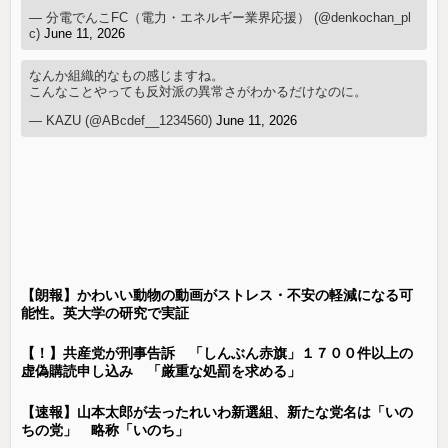
— 分電でんこFC（電力・エネルギー業界応援） (@denkochan_pl
c)
June 11, 2026
なんか組織的なもの感じますね。
こんなことやっても反対派の異常さがわかるだけなのに。
— KAZU (@ABcdef__1234560)
June 11, 2026
【朗報】かわいい動物の動画がストレス・不安の軽減になる可
能性。英大学の研究で実証
【！】共産党が刑事告訴 「しんぶん赤旗」１７００件以上の
虚偽購読申し込み 「厳重な処罰を求める」
【速報】山本太郎が去ったれいわ新選組、新たな党名は「いの
ちの党」 略称「いのち」