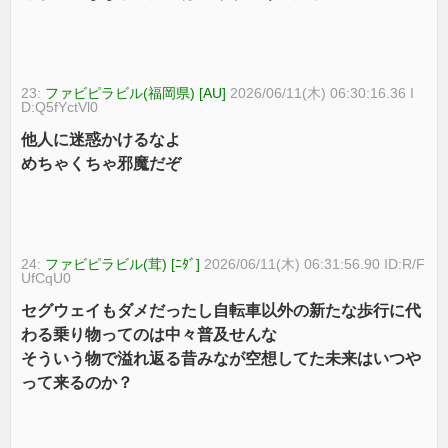
23:
ファビピラビル(福岡県) [AU]
2026/06/11(木) 06:30:16.36 I
D:Q5fYctVl0
他人に迷惑かけるなよ
めちゃくちゃ邪魔だぞ
24:
ファビピラビル(茸) [ﾆﾀﾞ]
2026/06/11(木) 06:31:56.90 ID:R/F
UfCqU0
セグウェイもダメだったし自転車以外の新たな歩行に代
わる乗り物ってのは中々普及せんな
そういう物で溢れ返る昔みなが空想してた未来はいつや
って来るのか？