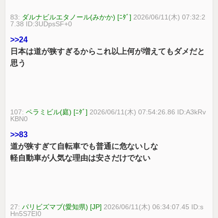
83:
ダルナビルエタノール(みかか) [ﾆﾀﾞ]
2026/06/11(木) 07:32:2
7.38 ID:3UDpsSF+0
>>24
日本は道が狭すぎるからこれ以上何が増えてもダメだと
思う
107:
ペラミビル(庭) [ﾆﾀﾞ]
2026/06/11(木) 07:54:26.86 ID:A3kRv
KBN0
>>83
道が狭すぎて自転車でも普通に危ないしな
軽自動車が人気な理由は安さだけでない
27:
パリビズマブ(愛知県) [JP]
2026/06/11(木) 06:34:07.45 ID:s
Hn5S7EI0