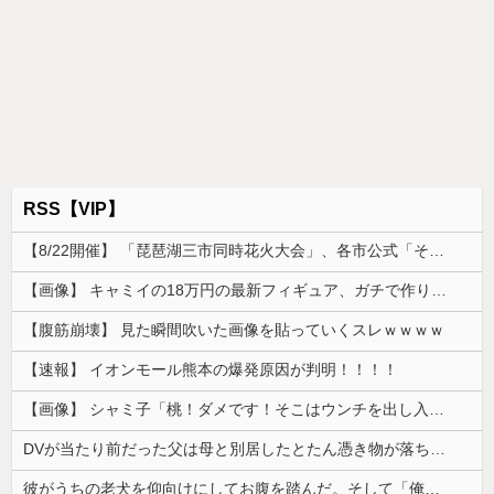
RSS【VIP】
【8/22開催】 「琵琶湖三市同時花火大会」、各市公式「そんな花火大会は存在しない」→ 高価チケットを購入した人達がSNS阿鼻叫喚
【画像】 キャミイの18万円の最新フィギュア、ガチで作り込みがエグすぎる
【腹筋崩壊】 見た瞬間吹いた画像を貼っていくスレｗｗｗｗ
【速報】 イオンモール熊本の爆発原因が判明！！！！
【画像】 シャミ子「桃！ダメです！そこはウンチを出し入れする穴です！」
DVが当たり前だった父は母と別居したとたん憑き物が落ちたみたいに落ち着いた
彼がうちの老犬を仰向けにしてお腹を踏んだ。そして「俺が一番偉いってわかって、おとなしくしてるだろ」と…