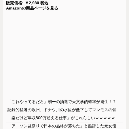
販売価格: ￥2,980 税込
Amazonの商品ページを見る
「これやってるだろ」朝一の抽選で天文学的確率が発生！？並んだ人とその前後で連番が出てしまう…
記録的猛暑の欧州、ドナウ川の水位が低下してマンモスの骨や沈没したドイツ軍の戦艦が出現
「楽だけど年収800万超える仕事」がこれらしいｗｗｗｗｗ
「アニソン盆祭りで日本の品格が落ちた」と酷評した元女優、「あんたが品格を語るのかよ！」と総ツッコミを食らってしまい……