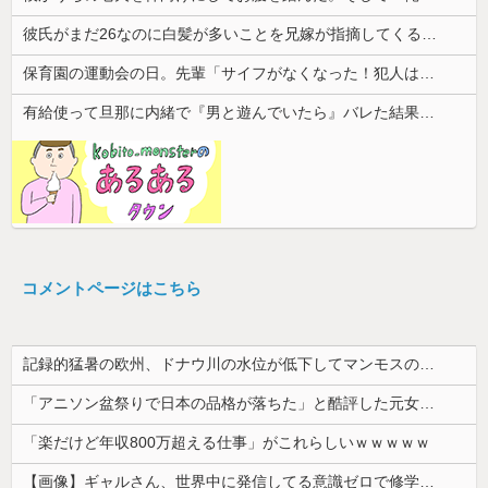
彼氏がまだ26なのに白髪が多いことを兄嫁が指摘してくる。そんな兄嫁を結婚式に呼びたくないんだが...
保育園の運動会の日。先輩「サイフがなくなった！犯人は私子だ！」園長「警察沙汰は勘弁して～」→誰も味方がいないと思ったその時…
有給使って旦那に内緒で『男と遊んでいたら』バレた結果・・・
コメントページはこちら
記録的猛暑の欧州、ドナウ川の水位が低下してマンモスの骨や沈没したドイツ軍の戦艦が出現
「アニソン盆祭りで日本の品格が落ちた」と酷評した元女優、「あんたが品格を語るのかよ！」と総ツッコミを食らってしまい……
「楽だけど年収800万超える仕事」がこれらしいｗｗｗｗｗ
【画像】ギャルさん、世界中に発信してる意識ゼロで修学旅行の宿をSNS公開してしまうｗｗｗ 【Pickup08082952】