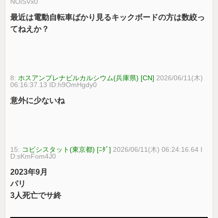
NOiSVx0
最近は電動自転車ばかり見るキックボードの方は数絞っ
てねえか？
8:
ホスアンプレナビルカルシウム(兵庫県) [CN]
2026/06/11(木)
06:16:37.13 ID:h9OmHgdy0
意外に少ないね
15:
コビシスタット(東京都) [ﾆﾀﾞ]
2026/06/11(木) 06:24:16.64 I
D:sKmFom4J0
2023年9月
パリ
3人死亡でサ終