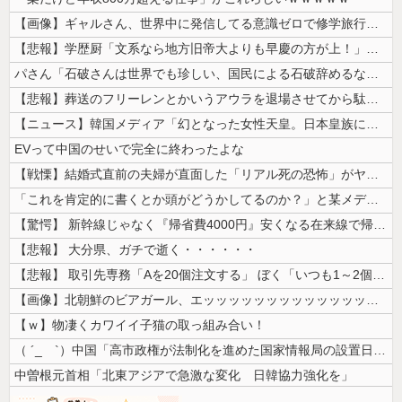
【画像】ギャルさん、世界中に発信してる意識ゼロで修学旅行の宿をSNS公...
【悲報】学歴厨「文系なら地方旧帝大よりも早慶の方が上！」←これｗｗｗｗ
パさん「石破さんは世界でも珍しい、国民による石破辞めるなデモが自然発生...
【悲報】葬送のフリーレンとかいうアウラを退場させてから駄作になった作品...
【ニュース】韓国メディア「幻となった女性天皇。日本皇族に韓半島の男の血...
EVって中国のせいで完全に終わったよな
【戦慄】結婚式直前の夫婦が直面した「リアル死の恐怖」がヤバすぎる・・・...
「これを肯定的に書くとか頭がどうかしてるのか？」と某メディアの焚書称賛...
【驚愕】 新幹線じゃなく『帰省費4000円』安くなる在来線で帰省した結...
【悲報】 大分県、ガチで逝く・・・・・・
【悲報】 取引先専務「Aを20個注文する」 ぼく「いつも1～2個しか使...
【画像】北朝鮮のビアガール、エッッッッッッッッッッッッッッッッッ！
【ｗ】物凄くカワイイ子猫の取っ組み合い！
（ ´_ゝ`）中国「高市政権が法制化を進めた国家情報局の設置日が7月3...
中曽根元首相「北東アジアで急激な変化 日韓協力強化を」