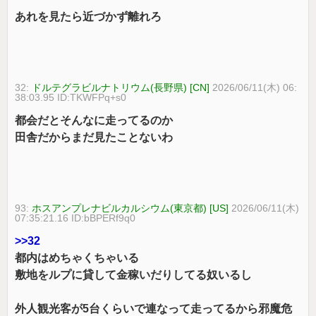
あれを見たら近づかず離れろ
32:
ドルテグラビルナトリウム(長野県) [CN]
2026/06/11(木) 06:
38:03.95 ID:TKWFPq+s0
都会だとそんなに走ってるのか
田舎だからまだ見たことないわ
93:
ホスアンプレナビルカルシウム(東京都) [US]
2026/06/11(木)
07:35:21.16 ID:bBPERf9q0
>>32
都内はめちゃくちゃいる
敷地をルプに貸して金稼いだりしてる奴いるし
外人観光客が5台くらいで連なって走ってるから邪魔危