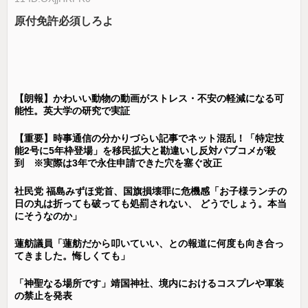
原付免許必須しろよ
【朗報】かわいい動物の動画がストレス・不安の軽減になる可
能性。英大学の研究で実証
【重要】時事通信の分かりづらい記事でネット混乱！「特定技
能2号に5年枠登場」を移民拡大と勘違いし反対パブコメが殺
到 ※実際は3年で永住申請できた穴を塞ぐ改正
社民党 福島みずほ党首、国旗損壊罪に危機感「お子様ランチの
日の丸は折っても破っても処罰されない、 どうでしょう。本当
にそうなのか」
蓮舫議員「蓮舫だから叩いていい、との報道に何度も向き合っ
てきました。悔しくても」
「神聖なる場所です」靖国神社、境内におけるコスプレや軍装
の禁止を発表