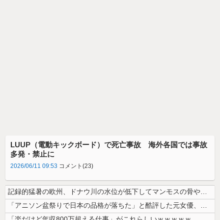
LUUP（電動キックボード）で死亡事故 海外各国では事故
多発・禁止に
2026/06/11 09:53
コメント(23)
記録的猛暑の欧州、ドナウ川の水位が低下してマンモスの骨や沈没したドイツ...
「アニソン盆祭りで日本の品格が落ちた」と酷評した元女優、「あんたが品格...
「楽だけど年収800万超える仕事」がこれらしいｗｗｗｗｗ