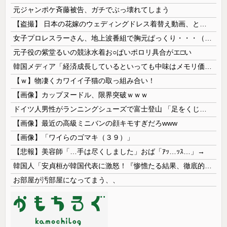
元ジャンポケ斉藤被告、ガチでぶっ壊れてしまう
【盗撮】 日本の花嫁のウェディングドレス着替え動画、とんでもない神乳だと海外で話題に
女子プロレスラーさん、地上波番組で胸元ぱっくり・・・（※画像あり）
元子役の紫堂るいの競泳水着お○ぱいポロリ具合がエ□い
韓国メディア「経済成長しているといっても中味はメモリ価格だけ。雇用増加見通しが半減してしまった」……韓国の内需不況は根強い状況っすね
【ｗ】物凄くカワイイ子猫の取っ組み合い！
【画像】カップヌードル、限界突破ｗｗｗ
ドイツ人男性がランニングシューズで富士登山 「足をくじいて動けない」
【画像】最近の高級ミニバンの顔キモすぎだろwww
【画像】「ワイらのゴマキ（３９）」
【悲報】美容師「…手は尽くしました」おば「ｱｯ…ｯｽ…」→
韓国人「安貞桓が韓国代表に激怒！『惨憺たる結果、徹底的な刷新が必要だ』と監督や協会を痛烈批判」
お部屋が汚部屋になってまう、、