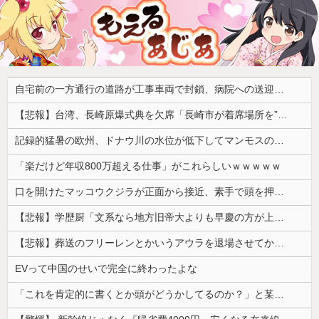
自宅前の一方通行の道路が工事車両で封鎖、病院への送迎のために車をどかして欲しいと作業スタッフに頼むと……
【悲報】台湾、長崎原爆式典を欠席「長崎市が着席場所を”外交団エリア外にあえて配置”した！」 → ﾈｯﾄ「核を持つ中国に屈指した！」「失礼すぎ」「台湾は筋通した！」ｗｗｗｗｗ
記録的猛暑の欧州、ドナウ川の水位が低下してマンモスの骨や沈没したドイツ軍の戦艦が出現
「楽だけど年収800万超える仕事」がこれらしいｗｗｗｗｗ
口を開けたマッコウクジラが正面から接近、素手で頭を押し返すダイバー「まだ子どもで、変な魚が何なのか確かめてるだけ」【海外の反応】
【悲報】学歴厨「文系なら地方旧帝大よりも早慶の方が上！」←これｗｗｗｗ
【悲報】葬送のフリーレンとかいうアウラを退場させてから駄作になった作品ｗｗｗｗｗ
EVって中国のせいで完全に終わったよな
「これを肯定的に書くとか頭がどうかしてるのか？」と某メディアの焚書称賛記事にツッコミ殺到、自分で本屋を作るとかそういう話かと思ったら……