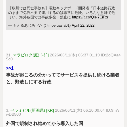
【欧州では死亡事故も】電動キックボード開発者「日本道路行政
のままで免許不要で運用するのは非常に危険。いろんな意味で危
うい」海外各国では事故多発・禁止に
https://t.co/Qlei7EiFzr
— もえるあじあ ･∀･ (@moeruasia01)
April 22, 2022
31:
マラビロク(庭) [ﾆﾀﾞ]
2026/06/11(木) 06:37:01.19 ID:2oQAa4
Sc0
>>1
事故が起こるの分かっててサービスを提供し続ける業者
と、野放しにする行政
3:
ペラミビル(新潟県) [KR]
2026/06/11(木) 06:10:09.04 ID:9hW
wDB500
外国で規制され始めてから導入した国