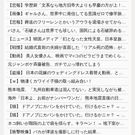
【悲報】学歴厨「文系なら地方旧帝大よりも早慶の方が上！」←これｗｗｗｗ
【画像】ギャルさん、世界中に発信してる意識ゼロで修学旅行の宿をSNS公開してしまうｗｗｗ 【Pickup08082952】
【悲報】葬送のフリーレンとかいうアウラを退場させてから駄作になった作品ｗｗｗｗｗ
パさん「石破さんは世界でも珍しい、国民による石破辞めるなデモが自然発生した総理大臣です」
【ニュース】韓国メディア「幻となった女性天皇。日本皇族に韓半島の男の血が入る可能性がゼロに・・・」
【戦慄】結婚式直前の夫婦が直面した「リアル死の恐怖」がヤバすぎる・・・・
【動画】 美人女優さん、映画でマ○コのビラビラまでめくらせてしまうｗｗｗｗｗｗ
元ジャンポケ斉藤被告、ガチでぶっ壊れてしまう
【盗撮】 日本の花嫁のウェディングドレス着替え動画、とんでもない神乳だと海外で話題に
【ｗ】物凄くカワイイ子猫の取っ組み合い！
熊本地震、「九州自動車道は混んでない」と実況しながら被災地へ向かう有名アナなどに批判殺到 全国紙記者「最新の状況をいち早く伝えることは報道機関としての責務」「情報を取り上げることには大きな意義がある」
海外「日本よ、お前がナンバーワンだ」 熊本地震直後の日本の対応のスピードに世界が衝撃
【猫】 ドアノブにカバンをかけていた。行けるかニャ？ → 猫はこうなります…
【猫】 ドアノブにカバンをかけていた。行けるかニャ？ → 猫はこうなります…
ネコ飼いが階段の上で袋を揺らす。キラ〜ン！ → 地下室からヤツが現れる…
【衝撃映像】バカが津波を撮影しに行った結果…