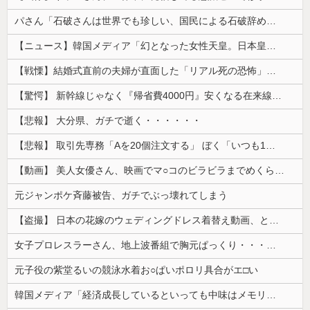
パさん「石破さんは世界でも珍しい、国民による石破辞めるなデモが自然発生した総理大臣です」
【ニュース】韓国メディア「幻となった女性天皇。日本皇族に韓半島の男の血が入る可能性がゼロに・・・」
【戦慄】結婚式直前の夫婦が直面した「リアル死の恐怖」がヤバすぎる・・・・
【驚愕】 新幹線じゃなく『帰省費4000円』安くなる在来線で帰省した結果ｗｗｗｗｗ
【悲報】 大分県、ガチで逝く・・・・・・
【悲報】 取引先専務「Aを20個注文する」 ぼく「いつも1～2個しか使わないけど本当に20であってる？」 取専「あってる」→結果『こう』なったんだが...
【動画】 美人女優さん、映画でマ○コのビラビラまでめくらせてしまうｗｗｗｗｗｗ
元ジャンポケ斉藤被告、ガチでぶっ壊れてしまう
【盗撮】 日本の花嫁のウェディングドレス着替え動画、とんでもない神乳だと海外で話題に
女子プロレスラーさん、地上波番組で胸元ぱっくり・・・（※画像あり）
元子役の紫堂るいの競泳水着お○ぱいポロリ具合がエ□い
韓国メディア「経済成長しているといっても中味はメモリ価格だけ。雇用増加見通しが半減してしまった」……韓国の内需不況は根強い状況っすね