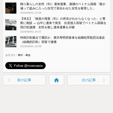
独り暮らしの女性（91）遺体遺棄、逮捕のベトナム国籍「腹が
減って盗みに入った住宅で居合わせた女性を殺害した」
2026/08/03 13:29
【埼玉】「独居の母親（91）の所在がわからなくなった」と警
察に相談 → 山中に遺体で発見 住居侵入容疑でベトナム国籍を
現行犯逮捕 女性を殺し遺体遺棄を示唆
2026/08/02 19:37
特殊詐欺拠点で通訳か、唐沢寿明容疑者を組織犯罪処罰法違反
（組織的詐欺）容疑で逮捕
2026/08/01 19:58
カテゴリ：
事件・事故
home
前の記事
次の記事