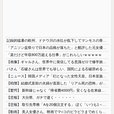
記録的猛暑の欧州、ドナウ川の水位が低下してマンモスの骨や沈没したドイツ軍の戦艦が出現
「アニソン盆祭りで日本の品格が落ちた」と酷評した元女優、「あんたが品格を語るのかよ！」と総ツッコミを食らってしまい……
「楽だけど年収800万超える仕事」がこれらしいｗｗｗｗｗ
【画像】ギャルさん、世界中に発信してる意識ゼロで修学旅行の宿をSNS公開してしまうｗｗｗ 【Pickup08082952】
パさん「石破さんは世界でも珍しい、国民による石破辞めるなデモが自然発生した総理大臣です」
【ニュース】韓国メディア「幻となった女性天皇。日本皇族に韓半島の男の血が入る可能性がゼロに・・・」
【戦慄】結婚式直前の夫婦が直面した「リアル死の恐怖」がヤバすぎる・・・・
【驚愕】 新幹線じゃなく『帰省費4000円』安くなる在来線で帰省した結果ｗｗｗｗｗ
【悲報】 大分県、ガチで逝く・・・・・・
【悲報】 取引先専務「Aを20個注文する」 ぼく「いつも1～2個しか使わないけど本当に20であってる？」 取専「あってる」→結果『こう』なったんだが...
【動画】 美人女優さん、映画でマ○コのビラビラまでめくらせてしまうｗｗｗｗｗｗ