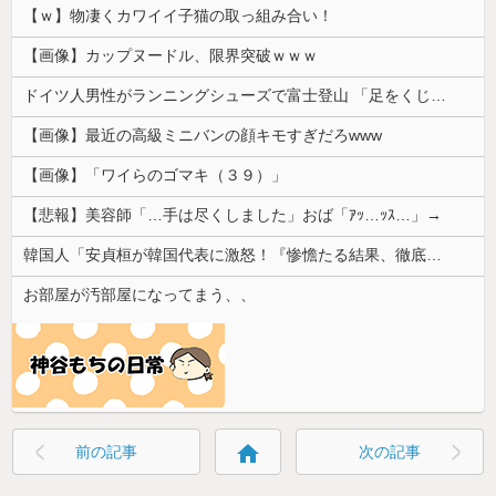
【ｗ】物凄くカワイイ子猫の取っ組み合い！
【画像】カップヌードル、限界突破ｗｗｗ
ドイツ人男性がランニングシューズで富士登山 「足をくじいて動けない」
【画像】最近の高級ミニバンの顔キモすぎだろwww
【画像】「ワイらのゴマキ（３９）」
【悲報】美容師「…手は尽くしました」おば「ｱｯ…ｯｽ…」→
韓国人「安貞桓が韓国代表に激怒！『惨憺たる結果、徹底的な刷新が必要だ』と監督や協会を痛烈批判」
お部屋が汚部屋になってまう、、
home
前の記事
次の記事