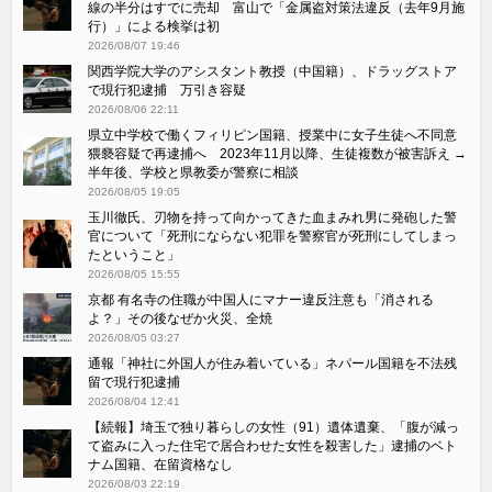
線の半分はすでに売却 富山で「金属盗対策法違反（去年9月施
行）」による検挙は初
2026/08/07 19:46
関西学院大学のアシスタント教授（中国籍）、ドラッグストア
で現行犯逮捕 万引き容疑
2026/08/06 22:11
県立中学校で働くフィリピン国籍、授業中に女子生徒へ不同意
猥褻容疑で再逮捕へ 2023年11月以降、生徒複数が被害訴え →
半年後、学校と県教委が警察に相談
2026/08/05 19:05
玉川徹氏、刃物を持って向かってきた血まみれ男に発砲した警
官について「死刑にならない犯罪を警察官が死刑にしてしまっ
たということ」
2026/08/05 15:55
京都 有名寺の住職が中国人にマナー違反注意も「消される
よ？」その後なぜか火災、全焼
2026/08/05 03:27
通報「神社に外国人が住み着いている」ネパール国籍を不法残
留で現行犯逮捕
2026/08/04 12:41
【続報】埼玉で独り暮らしの女性（91）遺体遺棄、「腹が減っ
て盗みに入った住宅で居合わせた女性を殺害した」逮捕のベト
ナム国籍、在留資格なし
2026/08/03 22:19