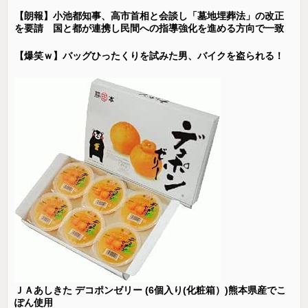
【朗報】小池都知事、高市首相と会談し「墓地埋葬法」の改正
を要請 国と都が連携し民間への指導強化を進める方向で一致
【爆笑ｗ】バッグひったくりを試みた男、バイクを盗られる！
ＪＡあしきた デコポンゼリー (6個入り(化粧箱）)熊本県産でこ
ぽん使用