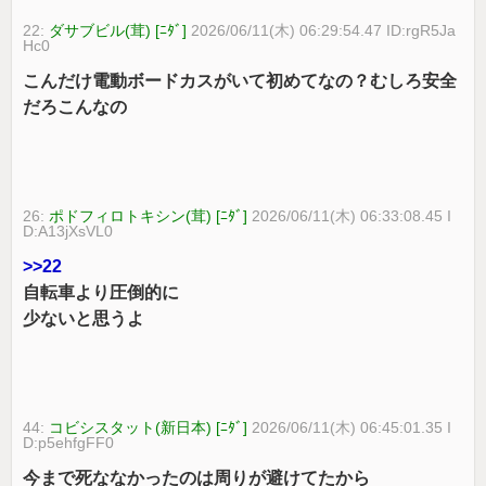
22:
ダサブビル(茸) [ﾆﾀﾞ]
2026/06/11(木) 06:29:54.47 ID:rgR5Ja
Hc0
こんだけ電動ボードカスがいて初めてなの？むしろ安全
だろこんなの
26:
ポドフィロトキシン(茸) [ﾆﾀﾞ]
2026/06/11(木) 06:33:08.45 I
D:A13jXsVL0
>>22
自転車より圧倒的に
少ないと思うよ
44:
コビシスタット(新日本) [ﾆﾀﾞ]
2026/06/11(木) 06:45:01.35 I
D:p5ehfgFF0
今まで死ななかったのは周りが避けてたから