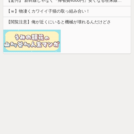
【驚愕】 新幹線じゃなく『帰省費4000円』安くなる在来線で帰省した結果ｗｗｗｗｗ
【ｗ】物凄くカワイイ子猫の取っ組み合い！
【閲覧注意】俺が近くにいると機械が壊れるんだけどさ