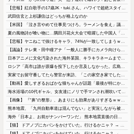
【悲報】紅白歌手の17歳JK・tuki.さん、ハワイで超絶スタイルを晒すも『顔だけ頑なに隠す』ムーブを継続へｗｗｗｗ
武田信玄と上杉謙信はどっちが格上なのか
【米国】「泣き言やめて仕事見つけろ。ラーメンを食え」議員らの投稿にバンス氏が猛反発…ブリトーの価格めぐる議論、共和党の内戦に発展
夏の風物詩が喰い物に…隅田川花火大会で暗躍した中国人「場所取り転売ヤー」の高笑い
【悲報】ヤニねこで抜けるキャラ、74%が一致してしまうｗｗｗｗｗ
【議論】テレ東・田中瞳アナ「一般人に勝手にカメラ向けられて恐怖を感じるの！」←これ
日本アニメに文化汚染された海外某国、キラキラネームまで日本風の”あれ”に影響されてしまった結果……
ロシア「高市は誰が原爆を投下したか言及しなかった。広島と長崎に落ちたのはUFOだと思っているのか?」
実家でお留守番してたら警官が来訪、「この家空き家でしたよね？」と問いかけてくるが実際は30年ほど住んでおり……
【動画】愛しすぎるおばかな猫ちゃんが話題「最後が特にかわいいｗ」
海水浴場の10代ギャル、女友達にノリで手マンされ潮吹いてガチイキしてしまうｗｗｗ
【画像】 『"鼻"の整形』、あまりにも効果がありすぎるｗｗｗｗｗｗｗｗｗｗｗ
熊本地震、「九州自動車道は混んでない」と実況しながら被災地へ向かう有名アナなどに批判殺到 全国紙記者「最新の状況をいち早く伝えることは報道機関としての責務」「情報を取り上げることには大きな意義がある」
海外「日本よ、お前がナンバーワンだ」 熊本地震直後の日本の対応のスピードに世界が衝撃
【猫】 ドアノブにカバンをかけていた。行けるかニャ？ → 猫はこうなります…
【猫】 ドアノブにカバンをかけていた。行けるかニャ？ → 猫はこうなります…