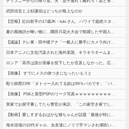
ディズニーからの帰り道。夫「息子連れて離れろ！あと警察に通報！」私「助けて！」駅員「どうしました！？」→トンデモナイことに…
武田信玄と上杉謙信はどっちが格上なのか
【悲報】紅白歌手の17歳JK・tuki.さん、ハワイで超絶スタイルを晒すも『顔だけ頑なに隠す』ムーブを継続へｗｗｗｗ
夏の風物詩が喰い物に…隅田川花火大会で暗躍した中国人「場所取り転売ヤー」の高笑い
【議論】テレ東・田中瞳アナ「一般人に勝手にカメラ向けられて恐怖を感じるの！」←これ
日本アニメに文化汚染された海外某国、キラキラネームまで日本風の”あれ”に影響されてしまった結果……
ロシア「高市は誰が原爆を投下したか言及しなかった。広島と長崎に落ちたのはUFOだと思っているのか?」
【画像】 すでにメスの体つきになったいもうと
彫り師歴23年「タトゥー入れてる奴は99％バカです」「バカは5000円が好き」無断キャンセル、挨拶できない、金がない…客層をぶっちゃけ
【画像】 PS6と新型PSPのリーク写真ｗｗｗｗｗｗｗｗｗｗｗｗｗｗｗｗｗｗｗ
実家でお留守番してたら警官が来訪、「この家空き家でしたよね？」と問いかけてくるが実際は30年ほど住んでおり……
【動画】愛しすぎるおばかな猫ちゃんが話題「最後が特にかわいいｗ」
海水浴場の10代ギャル、女友達にノリで手マンされ潮吹いてガチイキしてしまうｗｗｗ