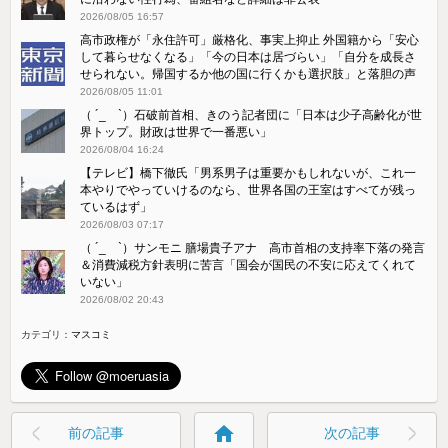
2026/08/05 16:57
高市政権が「永住許可」厳格化、事実上抑止 外国籍から「安心
して暮らせなくなる」「今の日本は居づらい」「自分を成長さ
せられない。帰国するか他の国に行くかも選択肢」と落胆の声
2026/08/05 11:01
（ ´_ゝ`）石破前首相、きのう記者団に「日本は少子高齢化が世
界トップ。財政は世界で一番悪い」
2026/08/04 16:24
【テレビ】橋下徹氏「男系男子は重要かもしれないが、これ一
本やりでやっていけるのなら、世界各国の王室はすべてが残っ
ているはず」
2026/08/03 07:17
（ ´_ゝ`）サンモニ 膳場貴子アナ 高市首相の支持率下落の発言
＆消費減税方針表明に苦言「国会が国民の不安に応えてくれて
いない」
2026/08/02 20:43
カテゴリ：
マスコミ
home
前の記事
次の記事