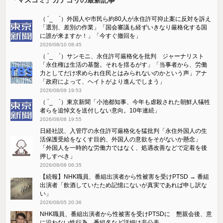
（ ´_ゝ`）外国人や市民ら約80人が永住許可抑止案に反対を訴え
「選別、差別の作業」「国会審議も経ずいきなり厳格化する国
に誰が来ますか！」「今すぐ撤回を」
2026/08/10 08:45
（ ´_ゝ`）サンモニ、永住許可厳格化を批判 ジャーナリスト
「永住権は生活の基盤。それを揺るがす」「当事者から、労働
力としてだけ求められ住民とはみられないのかという声」アナ
「政府によって、ヘイトがより進んでしまう」
2026/08/09 19:53
（ ´_ゝ`）東京新聞「小池都知事、今年も虐殺された朝鮮人犠牲
者らを追悼文を送付しない意向。10年連続」
2026/08/08 19:55
日経社説、入管庁の永住許可厳格化を猛批判「永住外国人の生
活保護受給をなくす目的、外国人の意欲をそがないか懸念」
「外国人を一時的な労働力ではなく、処遇改善などで定着を後
押しすべき」
2026/08/08 06:35
【続報】NHK職員、番組出演者から性被害を受けPTSD → 番組
出演者「飲酒していたため記憶にないが真実であれば申し訳な
い」
2026/08/05 20:36
NHK職員、番組出演者から性被害を受けPTSDに 懇親会後、意
に沿わない性行為、番組名など詳細は非公表