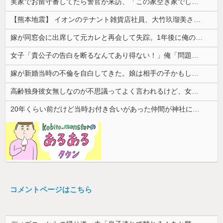
実家でお留守番してたら警官が来訪、「この家空き家でしたよね？」と問いかけてくるが実際は30年ほど住んでおり……
【熊本地震】 イオンのテナント雑貨店社員、大竹玖瑠美さん(22)がカワイイ・・・
嫁が同窓会に出席して元カレと再会して失踪。1年後に俺の家に投函されたものがこれ...
女子「貴公子の告白を断るなんてあり得ない！」俺「問題はそこじゃないだろ…」→いじめを止めるため動いた結果…
嫁が新婚当時の不倫を自白してきた。娘は相手の子かもしれないそうで俺と娘が他人なら男女の関係になるかもしれないと不安だったそうで…
高齢独身彼女無しなのが不思議ってよく言われるけど、女と人付き合いとかめんどくさすぎる
20年くらい前だけど当時お付き合いがあった仲間が神社に赤いものを身につけちゃいけないと言ってた
コメントページはこちら