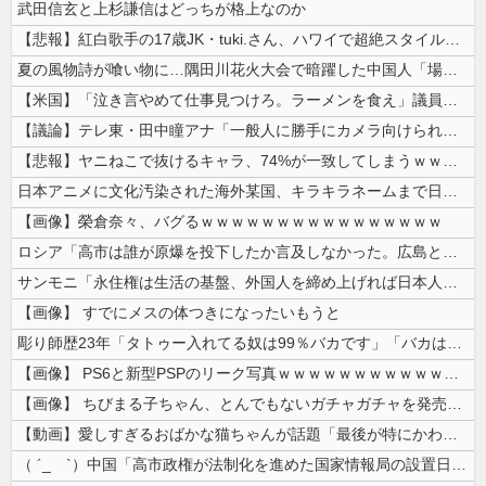
武田信玄と上杉謙信はどっちが格上なのか
【悲報】紅白歌手の17歳JK・tuki.さん、ハワイで超絶スタイルを晒...
夏の風物詩が喰い物に…隅田川花火大会で暗躍した中国人「場所取り転売ヤー...
【米国】「泣き言やめて仕事見つけろ。ラーメンを食え」議員らの投稿にバン...
【議論】テレ東・田中瞳アナ「一般人に勝手にカメラ向けられて恐怖を感じる...
【悲報】ヤニねこで抜けるキャラ、74%が一致してしまうｗｗｗｗｗ
日本アニメに文化汚染された海外某国、キラキラネームまで日本風の”あれ”...
【画像】榮倉奈々、バグるｗｗｗｗｗｗｗｗｗｗｗｗｗｗｗｗ
ロシア「高市は誰が原爆を投下したか言及しなかった。広島と長崎に落ちたの...
サンモニ「永住権は生活の基盤、外国人を締め上げれば日本人が生きやすくな...
【画像】 すでにメスの体つきになったいもうと
彫り師歴23年「タトゥー入れてる奴は99％バカです」「バカは5000円...
【画像】 PS6と新型PSPのリーク写真ｗｗｗｗｗｗｗｗｗｗｗｗｗｗｗ...
【画像】 ちびまる子ちゃん、とんでもないガチャガチャを発売してしまうｗ...
【動画】愛しすぎるおばかな猫ちゃんが話題「最後が特にかわいいｗ」
（ ´_ゝ`）中国「高市政権が法制化を進めた国家情報局の設置日が7月3...