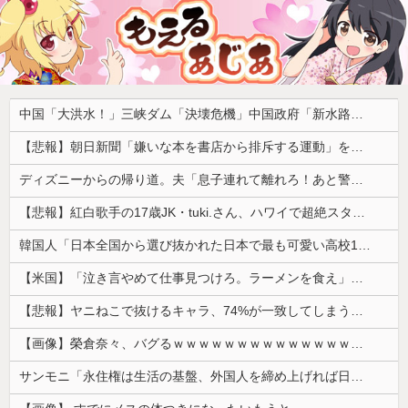
中国「大洪水！」三峡ダム「決壊危機」中国政府「新水路建設！（三峡新水路」現場職員「内部情報公開！（失踪」湖南省「三峡放流情報（画像」台風13号「三峡接近」→
【悲報】朝日新聞「嫌いな本を書店から排斥する運動」を好意的に紹介して大炎上 → 教諭「差別のない本屋に通いたい！」ｗｗｗｗｗｗｗｗｗｗｗｗ
ディズニーからの帰り道。夫「息子連れて離れろ！あと警察に通報！」私「助けて！」駅員「どうしました！？」→トンデモナイことに…
【悲報】紅白歌手の17歳JK・tuki.さん、ハワイで超絶スタイルを晒すも『顔だけ頑なに隠す』ムーブを継続へｗｗｗｗ
韓国人「日本全国から選び抜かれた日本で最も可愛い高校1年生がこの方です‥」→「これが日本のレベル‥」
【米国】「泣き言やめて仕事見つけろ。ラーメンを食え」議員らの投稿にバンス氏が猛反発…ブリトーの価格めぐる議論、共和党の内戦に発展
【悲報】ヤニねこで抜けるキャラ、74%が一致してしまうｗｗｗｗｗ
【画像】榮倉奈々、バグるｗｗｗｗｗｗｗｗｗｗｗｗｗｗｗｗ
サンモニ「永住権は生活の基盤、外国人を締め上げれば日本人が生きやすくなるは勘違い」