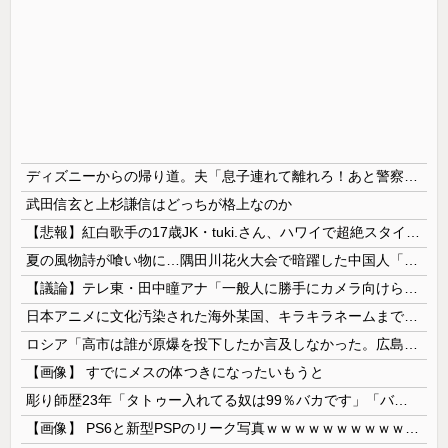
ディズニーからの帰り道。夫「息子連れて離れろ！あと警察に通報！」私「助けて！」駅員「どうしました！？」→トンデモナイことに…
武田信玄と上杉謙信はどっちが格上なのか
【悲報】紅白歌手の17歳JK・tuki.さん、ハワイで超絶スタイルを晒すも『顔だけ頑なに隠す』ムーブを継続へｗｗｗｗ
夏の風物詩が喰い物に…隅田川花火大会で暗躍した中国人「場所取り転売ヤー」の高笑い
【議論】テレ東・田中瞳アナ「一般人に勝手にカメラ向けられて恐怖を感じるの！」←これ
日本アニメに文化汚染された海外某国、キラキラネームまで日本風の”あれ”に影響されてしまった結果……
ロシア「高市は誰が原爆を投下したか言及しなかった。広島と長崎に落ちたのはUFOだと思っているのか?」
【画像】 すでにメスの体つきになったいもうと
彫り師歴23年「タトゥー入れてる奴は99％バカです」「バカは5000円が好き」無断キャンセル、挨拶できない、金がない…客層をぶっちゃけ
【画像】 PS6と新型PSPのリーク写真ｗｗｗｗｗｗｗｗｗｗｗｗｗｗｗｗｗｗｗ