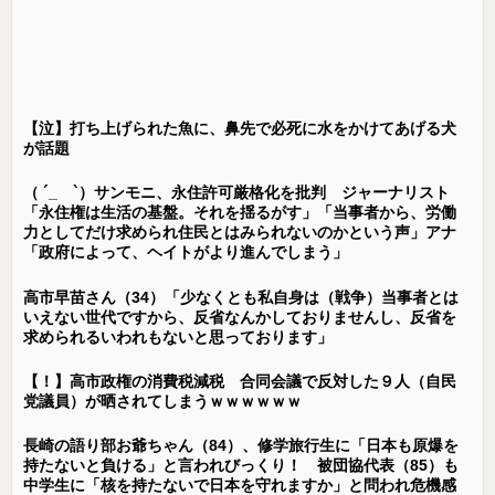
【泣】打ち上げられた魚に、鼻先で必死に水をかけてあげる犬
が話題
（ ´_ゝ`）サンモニ、永住許可厳格化を批判 ジャーナリスト
「永住権は生活の基盤。それを揺るがす」「当事者から、労働
力としてだけ求められ住民とはみられないのかという声」アナ
「政府によって、ヘイトがより進んでしまう」
高市早苗さん（34）「少なくとも私自身は（戦争）当事者とは
いえない世代ですから、反省なんかしておりませんし、反省を
求められるいわれもないと思っております」
【！】高市政権の消費税減税 合同会議で反対した９人（自民
党議員）が晒されてしまうｗｗｗｗｗｗ
長崎の語り部お爺ちゃん（84）、修学旅行生に「日本も原爆を
持たないと負ける」と言われびっくり！ 被団協代表（85）も
中学生に「核を持たないで日本を守れますか」と問われ危機感