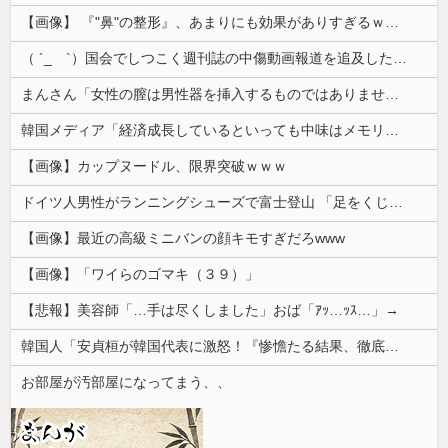
【画像】 『"鼻"の整形』、あまりにも効果がありすぎるｗｗｗｗｗｗｗｗｗｗｗ
（ ´_ゝ`）国会でしつこく週刊誌の中傷動画報道を追及した立憲議員、自身への誹謗中傷・苦情電話被害を訴え「総理に疑問を質す、当然のことをした...
まんさん「女性の膣は男性器を挿入するものではありません」
韓国メディア「経済成長しているといっても中味はメモリ価格だけ。雇用増加見通しが半減してしまった」……韓国の内需不況は根強い状況っすね
【画像】カップヌードル、限界突破ｗｗｗ
ドイツ人男性がランニングシューズで富士登山 「足をくじいて動けない」
【画像】最近の高級ミニバンの顔キモすぎだろwww
【画像】「ワイらのゴマキ（３９）」
【悲報】美容師「…手は尽くしました」おば「ｱｯ…ｯｽ…」→
韓国人「安貞桓が韓国代表に激怒！『惨憺たる結果、徹底的な刷新が必要だ』と監督や協会を痛烈批判」
お部屋が汚部屋になってまう、、