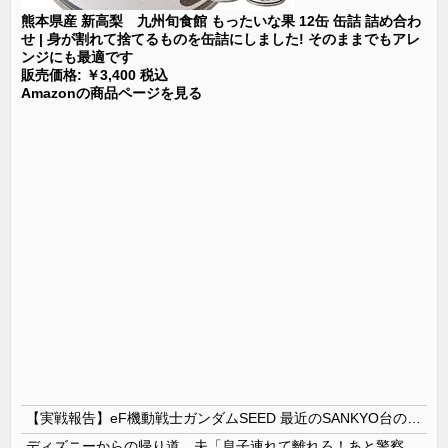
熊本県産 新高梨 九州旬食館 もったいな果 12缶 缶詰 詰め合わ
せ | 身が割れて捨てるものを缶詰にしました! そのままでもアレ
ンジにも最適です
販売価格: ￥3,400 税込
Amazonの商品ページを見る
【実戦報告】eF機動戦士ガンダムSEED 最近のSANKYO台の中で最良！？ホールはお盆釘にするなよ！
ディズニーからの帰り道。夫「息子連れて離れろ！あと警察に通報！」私「助けて！」駅員「どうしました！？」→トンデモナイことに…