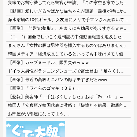
実家でお留守番してたら警官が来訪、「この家空き家でしたよね？」と問いかけてくるが実際は30年ほど住んでおり……
【動画】愛しすぎるおばかな猫ちゃんが話題「最後が特にかわいいｗ」
海水浴場の10代ギャル、女友達にノリで手マンされ潮吹いてガチイキしてしまうｗｗｗ
【画像】 『"鼻"の整形』、あまりにも効果がありすぎるｗｗｗｗｗｗｗｗｗｗｗ
（ ´_ゝ`）国会でしつこく週刊誌の中傷動画報道を追及した立憲議員、自身への誹謗中傷・苦情電話被害を訴え「総理に疑問を質す、当然のことをした...
まんさん「女性の膣は男性器を挿入するものではありません」
韓国メディア「経済成長しているといっても中味はメモリ価格だけ。雇用増加見通しが半減してしまった」……韓国の内需不況は根強い状況っすね
【画像】カップヌードル、限界突破ｗｗｗ
ドイツ人男性がランニングシューズで富士登山 「足をくじいて動けない」
【画像】最近の高級ミニバンの顔キモすぎだろwww
【画像】「ワイらのゴマキ（３９）」
【悲報】美容師「…手は尽くしました」おば「ｱｯ…ｯｽ…」→
韓国人「安貞桓が韓国代表に激怒！『惨憺たる結果、徹底的な刷新が必要だ』と監督や協会を痛烈批判」
お部屋が汚部屋になってまう、、