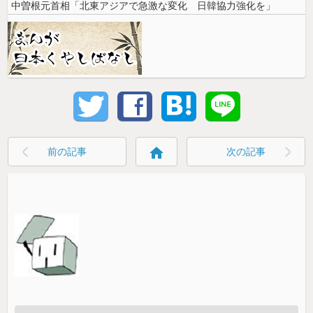
中曽根元首相「北東アジアで急激な変化 日韓協力強化を」
home
前の記事
次の記事