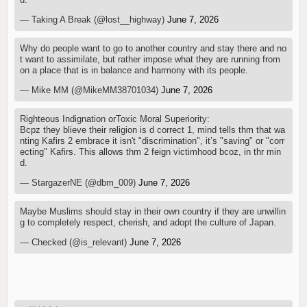
— Taking A Break (@lost__highway)
June 7, 2026
Why do people want to go to another country and stay there and no
t want to assimilate, but rather impose what they are running from
on a place that is in balance and harmony with its people.
— Mike MM (@MikeMM38701034)
June 7, 2026
Righteous Indignation orToxic Moral Superiority:
​Bcpz they blieve their religion is d correct 1, mind tells thm that wa
nting Kafirs 2 embrace it isn't "discrimination", it’s "saving" or "corr
ecting" Kafirs. This allows thm 2 feign victimhood bcoz, in thr min
d.
— StargazerNE (@dbm_009)
June 7, 2026
Maybe Muslims should stay in their own country if they are unwillin
g to completely respect, cherish, and adopt the culture of Japan.
— Checked (@is_relevant)
June 7, 2026