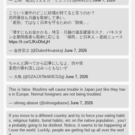
— 上岡 龍次(ウエオカ リュウジ) (@box217)
June 7, 2026
こういう連中のどこに好感が持てると言うのか？
共同通信も川越を取材して来い。
「差別」ではなく日本を守るための「防衛」。
「壊すにもお金かかる」埼玉・川越の違反建築モスク、パキスタ
ン企業関係者ら取材に応じる 「移民」と日本人 – 産経ニュース
https://t.co/1JKxDfoLjH
— 金井宗ヱ (@DubroHrvatska)
June 7, 2026
ちゃんと調べてから記事にしなよ、坊や笑
妄想の垂れ流しはみっともないぞ
— 大鳥 (@SZAJJl78nW3CG2q)
June 7, 2026
This is false. Muslims will cause trouble in Japan just like they hav
e in Europe. Normal foreigners are not being troubled.
— olimeg abaser (@olimegabaser)
June 7, 2026
If you move to a different country and try to force your eating habit
s, religious habits, burial habits, etc on the native population…you’r
e probably going to be disliked. Notice, it seems to be happening al
l over the world. Luckily, people are getting fed up all over the worl
d.