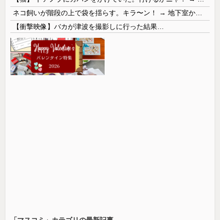
ネコ飼いが階段の上で袋を揺らす。キラ〜ン！ → 地下室からヤツが現れる…
【衝撃映像】バカが津波を撮影しに行った結果…
「マスコミ」カテゴリの最新記事