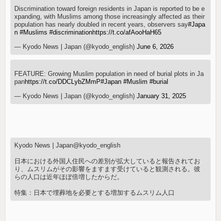
Discrimination toward foreign residents in Japan is reported to be e
xpanding, with Muslims among those increasingly affected as their
population has nearly doubled in recent years, observers say
#Japa
n
#Muslims
#discrimination
https://t.co/afAooHaH65
— Kyodo News | Japan (@kyodo_english)
June 6, 2026
FEATURE: Growing Muslim population in need of burial plots in Ja
pan
https://t.co/DDCLybZMmP
#Japan
#Muslim
#burial
— Kyodo News | Japan (@kyodo_english)
January 31, 2025
Kyodo News | Japan@kyodo_english
日本における外国人住民への差別が拡大していると報告されてお
り、ムスリムがその影響をますます受けていると観測される。彼
らの人口は近年ほぼ倍増したからだ。
特集：日本で埋葬地を必要とする増加するムスリム人口