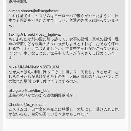
※機械翻訳
olimeg abaser@olimegabaser
これは嘘です。ムスリムはヨーロッパで彼らがやったように、日
本でも問題を引き起こすでしょう。普通の外国人は困っていませ
ん。
Taking A Break@lost__highway
もしあなたが別の国に引っ越して、食事の習慣、宗教の習慣、埋
葬の習慣などを現地の人々に強要しようとすれば…おそらく嫌わ
れるでしょう。気づきましたか、世界中でそれが起こっているよ
うです。幸いなことに、世界中で人々がうんざりし始めていま
す。
Mike MM@MikeMM38701034
なぜ人々は別の国に行ってそこに留まり、同化しようとせず、む
しろ自分たちが逃げてきたものを、人民と調和のとれたバランス
の取れた場所に押し付けようとするのか。
StargazerNE@dbm_009
正義の怒りか毒のある道徳的優越感か：
Checked@is_relevant
ムスリムは、日本文化を完全に尊重し、大切にし、受け入れる気
がないなら、自分の国にいるべきかもしれない。