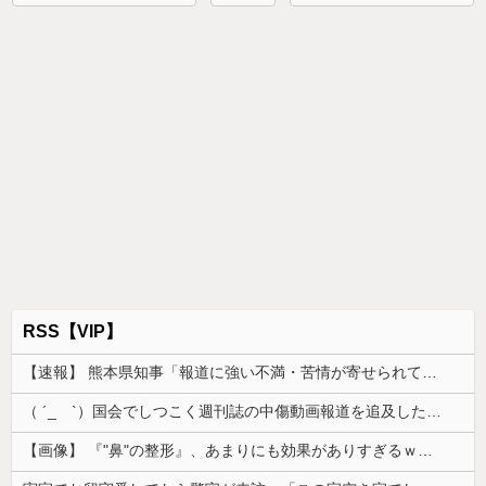
RSS【VIP】
【速報】 熊本県知事「報道に強い不満・苦情が寄せられている」→TBSの報道特集がまさにそれな件
（ ´_ゝ`）国会でしつこく週刊誌の中傷動画報道を追及した立憲議員、自身への誹謗中傷・苦情電話被害を訴え「総理に疑問を質す、当然のことをした...
【画像】 『"鼻"の整形』、あまりにも効果がありすぎるｗｗｗｗｗｗｗｗｗｗｗ