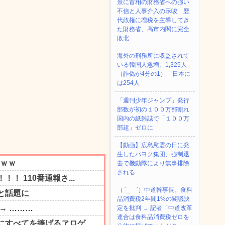
景に首相の財務省への強い
不信と人事介入の示唆 歴
代政権に増税を主導してき
た財務省、高市内閣に完全
敗北
海外の刑務所に収監されて
いる韓国人急増、1,325人
（詐偽が4分の1） 日本に
は254人
「週刊少年ジャンプ」発行
部数が初の１００万部割れ
国内の紙雑誌で「１００万
部超」ゼロに
【動画】広島慰霊の日に発
生したパヨク集団、強制退
去で機動隊により無事排除
される
（ ´_ゝ`）中道幹事長、食料
品消費税2年間1%の閣議決
定を批判 → 記者「中道改革
連合は食料品消費税ゼロを