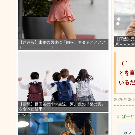
【愕然】元
【超速報】未婚の男達に『朗報』キタァアアアア
果ｗｗｗｗ
アーーーーーーー！！
（ ´
とを言
いるだ
2026年06
【衝撃】世田谷の小学生達、河川敷の『桑の実』
を食べた結果・・・・
1:
ばーど
カンニ