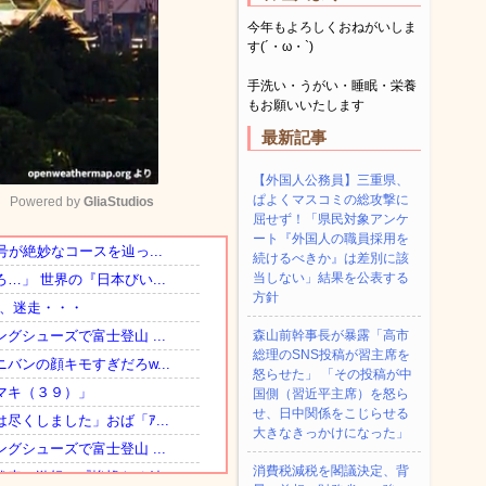
今年もよろしくおねがいしま
す(´・ω・`)
手洗い・うがい・睡眠・栄養
もお願いいたします
最新記事
【外国人公務員】三重県、
ぱよくマスコミの総攻撃に
Powered by 
GliaStudios
屈せず！「県民対象アンケ
ート『外国人の職員採用を
続けるべきか』は差別に該
Mute
当しない」結果を公表する
方針
森山前幹事長が暴露「高市
総理のSNS投稿が習主席を
怒らせた」 「その投稿が中
国側（習近平主席）を怒ら
せ、日中関係をこじらせる
大きなきっかけになった」
消費税減税を閣議決定、背