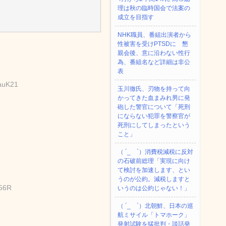
理は秋の臨時国会で法案の
成立を目指す
NHK職員、番組出演者から
性被害を受けPTSDに 懇
親会後、意に沿わない性行
為、番組名など詳細は非公
表
bauK21
玉川徹氏、刃物を持って向
かってきた血まみれ男に発
砲した警官について「死刑
にならない犯罪を警察官が
死刑にしてしまったという
こと」
（ ´_ゝ`）消費税減税に反対
の石破前総理「実現に向け
て検討を加速します、とい
うのが公約。減税しますと
256R
いうのは公約じゃない！」
（ ´_ゝ`）北朝鮮、日本の巡
航ミサイル「‌トマホーク」
発射試験を猛批判・談話発