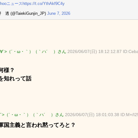
ahooニュース
https://t.co/YthAkf9C4y
透 (@TaiekiGunjin_JP)
June 7, 2026
∀´>（´・ω・｀）（｀ハ´ ）さん
2026/06/07(日) 18:12:12.87 ID:Ce
何様？
を知れって話
∀´>（´・ω・｀）（｀ハ´ ）さん
2026/06/07(日) 18:01:03.38 ID:M+/I
軍国主義と言われ黙ってろと？