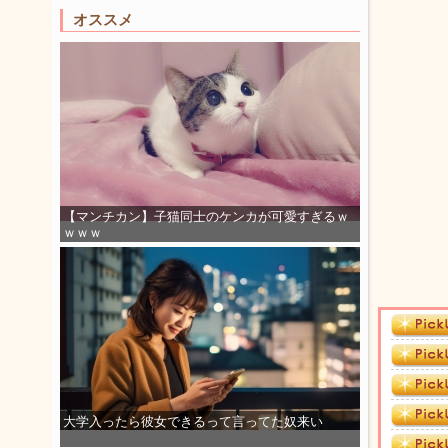
オススメ
【マンチカン】子猫同士のケンカが可愛すぎるｗ
ｗｗｗ
大学入ったら彼女できるって言ってた奴来い