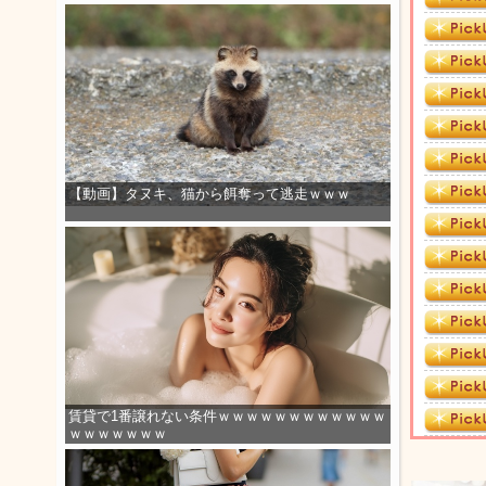
【動画】タヌキ、猫から餌奪って逃走ｗｗｗ
賃貸で1番譲れない条件ｗｗｗｗｗｗｗｗｗｗｗｗ
ｗｗｗｗｗｗｗ