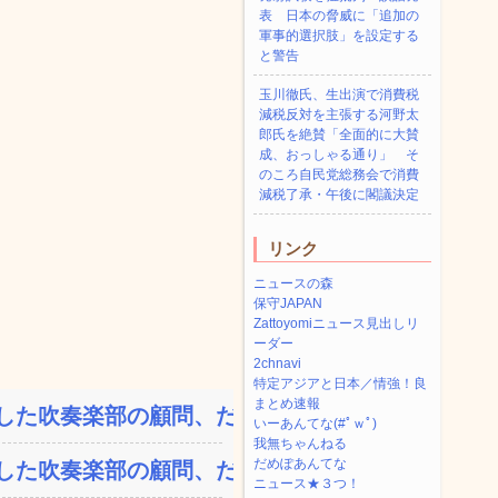
表 日本の脅威に「追加の
軍事的選択肢」を設定する
と警告
玉川徹氏、生出演で消費税
減税反対を主張する河野太
郎氏を絶賛「全面的に大賛
成、おっしゃる通り」 そ
のころ自民党総務会で消費
減税了承・午後に閣議決定
リンク
ニュースの森
保守JAPAN
Zattoyomiニュース見出しリ
ーダー
2chnavi
特定アジアと日本／情強！良
まとめ速報
た吹奏楽部の顧問、だが...
いーあんてな(#ﾟｗﾟ)
我無ちゃんねる
だめぽあんてな
た吹奏楽部の顧問、だが...
ニュース★３つ！