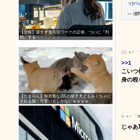
ツ)
#Y
— 淺野 
【悲報】楽すぎる在宅ワークの正体、ついに『判
明』する・・・・・・
15:
<丶｀
>>1
こいつ
身の程
【たまらん】無邪気な2匹の柴子犬ともみくちゃに
される猫！可愛いさしかないｗｗｗｗ
4:
<丶｀
じゃあ