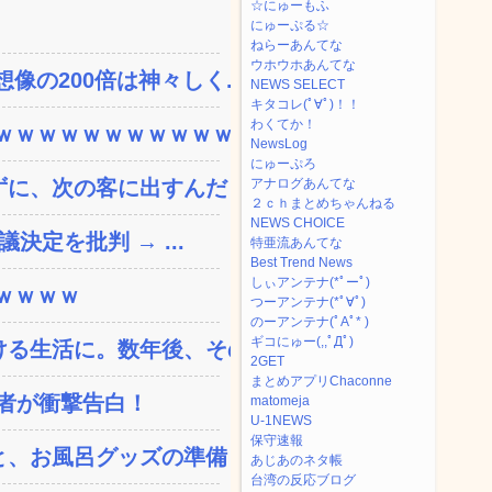
☆にゅーもふ
にゅーぷる☆
ねらーあんてな
ウホウホあんてな
の200倍は神々しく...
NEWS SELECT
キタコレ(ﾟ∀ﾟ)！！
わくてか！
ｗｗｗｗｗｗｗｗｗｗｗ...
NewsLog
にゅーぷろ
、次の客に出すんだ！ ...
アナログあんてな
２ｃｈまとめちゃんねる
NEWS CHOICE
決定を批判 → ...
特亜流あんてな
Best Trend News
しぃアンテナ(*ﾟーﾟ)
ｗｗｗｗ
つーアンテナ(*ﾟ∀ﾟ)
のーアンテナ(ﾟAﾟ* )
ギコにゅー(,,ﾟДﾟ)
る生活に。数年後、そのツ...
2GET
まとめアプリChaconne
演者が衝撃告白！
matomeja
U-1NEWS
保守速報
、お風呂グッズの準備しと...
あじあのネタ帳
台湾の反応ブログ