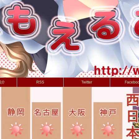
紹介
RSS
Twitter
Facebo