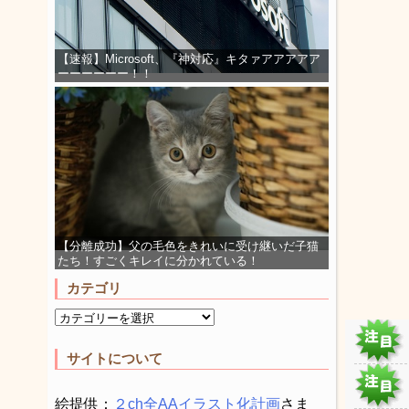
【速報】Microsoft、『神対応』キタァアアアアア
ーーーーーー！！
【分離成功】父の毛色をきれいに受け継いだ子猫
たち！すごくキレイに分かれている！
カテゴリ
サイトについて
絵提供：
２ch全AAイラスト化計画
さま