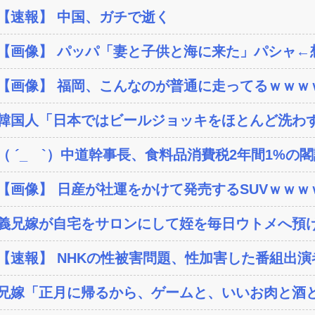
【速報】 中国、ガチで逝く
【画像】 パッパ「妻と子供と海に来た」パシャ←想像
【画像】 福岡、こんなのが普通に走ってるｗｗｗｗ
韓国人「日本ではビールジョッキをほとんど洗わずに
（ ´_ゝ`）中道幹事長、食料品消費税2年間1%の閣議
【画像】 日産が社運をかけて発売するSUVｗｗｗ
義兄嫁が自宅をサロンにして姪を毎日ウトメへ預け
【速報】 NHKの性被害問題、性加害した番組出
兄嫁「正月に帰るから、ゲームと、いいお肉と酒と