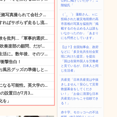
公約に掲げていたが？」→
階猛氏「
（ ´_ゝ`） 蓮舫さん、ｘに
投稿された被災地視察の高
市首相の写真を猛批判「掲
載するのを止める人は誰も
いなかったのか」「あまり
にも愕然としています」
【は？】全国知事会、政府
などに「多文化共生社会実
現に向けた提言」を提出
「国は在留外国人を労働者
と見ているが、日本人と同
じ生活者」
共産党「日本共産党は中抜
きしません！安心して災害
救援募金をしてくださ
い！」「お金に清潔な日本
共産党だからこそ信頼でき
る！」
赤十字、モロッコへの不法