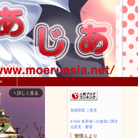
ok
詳しく見る
arrow_forward_ios
首相官邸 ご意見
e-Gov 各府省への政策に関す
る意見・要望
管理人より