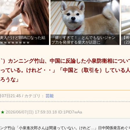
美人だけどBBAになった結
「嬉しすぎて！」とんでもないジャン
【画
ｗｗｗｗｗｗｗｗ
プ力を発揮する柴犬が話題に
（2
を募
_ゝ`）カンニング竹山、中国に反論した小泉防衛相につ
っている。けれど・・」「中国と（取引を）している
ろうな」
月07日21:45 / カテゴリ：
芸能
 ★
2026/06/07(日) 17:59:33.18 ID:1PlD7wAa
ング竹山「小泉進次郎さんは間違っていない。けれど…」日中関係発言めぐり