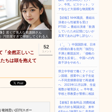
移民（約2,000人）にパ
ン、牛乳、ビスケット、ツ
ナ缶など大規模な物資配布
【続報】NHK職員、番組出
演者から性被害を受け
PTSD → 番組出演者「飲酒
していたため記憶にないが
像】若くて美人な看護師さん
真実であれば申し訳ない」
3）汚部屋すぎて掃除してくれる人
集ｗｗｗ
（ ´_ゝ`）中国国防省、日本
52
の防衛白書を批判「強烈な
いて「全然正しいこ
コメント
不満と断固反対」「侵略の
歴史を反省し、中国への内
人たちは頭を抱えて
政干渉をやめろ」
県立中学校で働くフィリピ
ン国籍、授業中に女子生徒
へ不同意猥褻容疑で再逮捕
へ 2023年11月以降、生徒
複数が被害訴え → 半年後、
学校と県教委が警察に相談
【速報】飲食料品 消費税減
税の方針を閣議決定、来年
複雑思い(日刊スポー
4月から2年間1％に 高市総