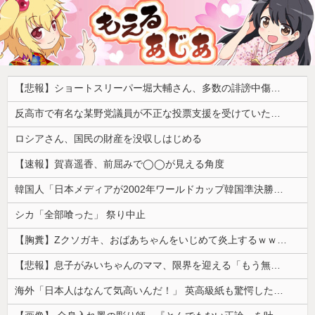
【悲報】ショートスリーパー堀大輔さん、多数の誹謗中傷で涙が止まらなくなってしまう動画がネットで話題に → ………
反高市で有名な某野党議員が不正な投票支援を受けていた過去が発掘、「説明責任があるのでは？」と揶揄されており……
ロシアさん、国民の財産を没収しはじめる
【速報】賀喜遥香、前屈みで◯◯が見える角度
韓国人「日本メディアが2002年ワールドカップ韓国準決勝も調査すべきと主張！」→「英国メディアも一斉に指摘‥」
シカ「全部喰った」 祭り中止
【胸糞】Zクソガキ、おばあちゃんをいじめて炎上するｗｗｗｗ
【悲報】息子がみいちゃんのママ、限界を迎える「もう無理。普通の家庭を築きたい。普通の子育てをしたい。」
海外「日本人はなんて気高いんだ！」 英高級紙も驚愕した極限の中の日本人の姿に世界が衝撃