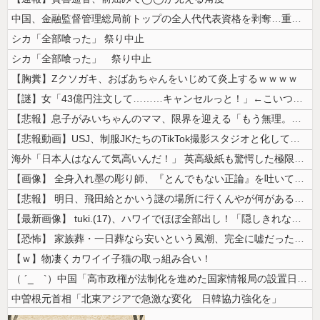
中国、金融監督管理総局前トップの全人代代表資格を剥奪…重大な規律違反で...
シカ「全部喰った」 祭り中止
シカ「全部喰った」 祭り中止
【胸糞】Zクソガキ、おばあちゃんをいじめて炎上するｗｗｗｗ
【謎】女「43億円注文して………キャンセルっと！」←こいつの目的
【悲報】息子がみいちゃんのママ、限界を迎える「もう無理。普通の家庭を築...
【悲報動画】USJ、制服JKたちのTikTok撮影スタジオと化してしま...
海外「日本人はなんて気高いんだ！」 英高級紙も驚愕した極限の中の日本人...
【画像】 全身入れ墨の彫り師、『とんでもない正論』を吐いて30万再生さ...
【悲報】 明日、飛田給とかいう謎の場所に行くんやが何があるんや????...
【最新画像】 tuki.(17)、ハワイでほぼ全部出し！「隠しきれない...
【恐怖】 家族葬・一日葬なら安いという風潮、完全に嘘だった・・・・
【ｗ】物凄くカワイイ子猫の取っ組み合い！
（ ´_ゝ`）中国「高市政権が法制化を進めた国家情報局の設置日が7月3...
中曽根元首相「北東アジアで急激な変化 日韓協力強化を」