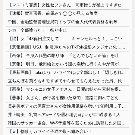
【マスコミ妄想】女性セブンさん、高市憎しが極まりすぎたのか、過去一級の低俗な「支持率下げてやる」記事を配信してしまう 想像の10倍低俗
【速報】賀喜遥香、前屈みで◯◯が見える角度
中国、金融監督管理総局前トップの全人代代表資格を剥奪…重大な規律違反で！
シカ「全部喰った」 祭り中止
【謎】女「43億円注文して………キャンセルっと！」←こいつの目的
【悲報動画】USJ、制服JKたちのTikTok撮影スタジオと化してしまいシュールすぎる光景が広がるｗｗｗ 【Pickup08083030】
【画像】 全身入れ墨の彫り師、『とんでもない正論』を吐いて30万再生されてしまうｗｗｗｗｗｗｗ
【悲報】 明日、飛田給とかいう謎の場所に行くんやが何があるんや????・・・・・・・・・
【最新画像】 tuki.(17)、ハワイでほぼ全部出し！「隠しきれない美貌」とSNSざわつく
立ちんぼを買うもキモすぎてヤらせてもらえなかった男、代わりの足コキでまさかの大量身寸米青ｗｗｗ
【画像】 サンモニの女子アナさん、日曜の朝から素材を提供してしまう
【悲報】 女さん、歩行者を轢いた挙句、道路に倒れてどえらいことになってしまうw w w w w w w
長身美ボディの保育士さんが女性用風俗を勢いで初利用…子供に絶対見せられないメスの顔でイキまくり。
井上晴美、乳首ヘア○ードや濡れ場お○ぱいがエ□過ぎる！人生最後のラスト写真集、最高！！
韓国のサッカー協会、W杯予選等を裁くために訪韓した外国人審判を「性接待」していた……大して強くもないチームが潤沢な予算を持ってりゃそうなるわな
【ｗ】物凄くカワイイ子猫の取っ組み合い！