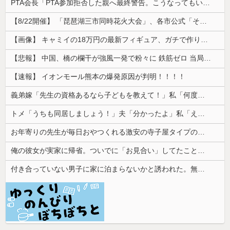
PTA会長「PTA参加拒否した親へ最終警告。こうなってもいい？」
【8/22開催】 「琵琶湖三市同時花火大会」、各市公式「そんな花火大会は存在しない」→ 高価チケットを購入した人達がSNS阿鼻叫喚
【画像】 キャミイの18万円の最新フィギュア、ガチで作り込みがエグすぎる
【悲報】 中国、橋の欄干が強風一発で粉々に 鉄筋ゼロ 当局「接着剤でくっつけただけ」「正常で、品質問題はない」
【速報】 イオンモール熊本の爆発原因が判明！！！！
義弟嫁「先生の資格あるなら子どもを教えて！」私「何度も言うけど無理です」→断ってもしつこく食い下がられて…
トメ「うちも同居しましょう！」夫「分かったよ」私「えっ…？」→数カ月後、夫が笑顔で語った同居計画の中身にトメ絶句…
お年寄りの先生が毎日おやつくれる激安の寺子屋タイプの塾に行ってる
俺の彼女が実家に帰省。ついでに「お見合い」してたことが発覚した
付き合っていない男子に家に泊まらないかと誘われた。無理だと断ったら「じゃあ付き合おうよ」と返されて…