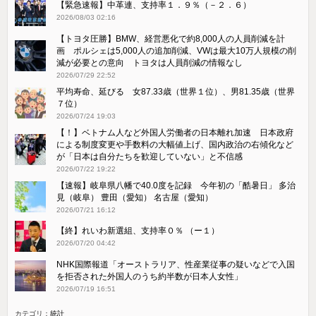
【緊急速報】中革連、支持率１．９％（－２．６）
2026/08/03 02:16
【トヨタ圧勝】BMW、経営悪化で約8,000人の人員削減を計
画 ポルシェは5,000人の追加削減、VWは最大10万人規模の削
減が必要との意向 トヨタは人員削減の情報なし
2026/07/29 22:52
平均寿命、延びる 女87.33歳（世界１位）、男81.35歳（世界
７位）
2026/07/24 19:03
【！】ベトナム人など外国人労働者の日本離れ加速 日本政府
による制度変更や手数料の大幅値上げ、国内政治の右傾化など
が「日本は自分たちを歓迎していない」と不信感
2026/07/22 19:22
【速報】岐阜県八幡で40.0度を記録 今年初の「酷暑日」 多治
見（岐阜） 豊田（愛知） 名古屋（愛知）
2026/07/21 16:12
【終】れいわ新選組、支持率０％ （ー１）
2026/07/20 04:42
NHK国際報道「オーストラリア、性産業従事の疑いなどで入国
を拒否された外国人のうち約半数が日本人女性」
2026/07/19 16:51
カテゴリ：
統計