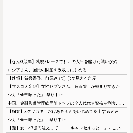
【なんG競馬】札幌2レースでわいの人生を賭けた戦いが始まる…
ロシアさん、国民の財産を没収しはじめる
【速報】賀喜遥香、前屈みで◯◯が見える角度
【マスコミ妄想】女性セブンさん、高市憎しが極まりすぎたのか、過去一級の低俗な「支持率下げてやる」記事を配信してしまう 想像の10倍低俗
シカ「全部喰った」 祭り中止
中国、金融監督管理総局前トップの全人代代表資格を剥奪…重大な規律違反で！
【胸糞】Zクソガキ、おばあちゃんをいじめて炎上するｗｗｗｗ
シカ「全部喰った」 祭り中止
【謎】女「43億円注文して………キャンセルっと！」←こいつの目的