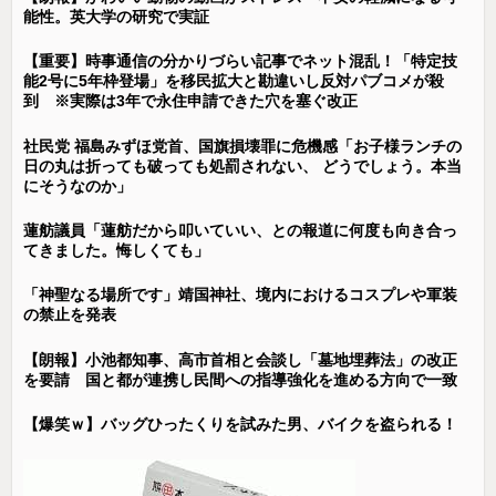
能性。英大学の研究で実証
【重要】時事通信の分かりづらい記事でネット混乱！「特定技
能2号に5年枠登場」を移民拡大と勘違いし反対パブコメが殺
到 ※実際は3年で永住申請できた穴を塞ぐ改正
社民党 福島みずほ党首、国旗損壊罪に危機感「お子様ランチの
日の丸は折っても破っても処罰されない、 どうでしょう。本当
にそうなのか」
蓮舫議員「蓮舫だから叩いていい、との報道に何度も向き合っ
てきました。悔しくても」
「神聖なる場所です」靖国神社、境内におけるコスプレや軍装
の禁止を発表
【朗報】小池都知事、高市首相と会談し「墓地埋葬法」の改正
を要請 国と都が連携し民間への指導強化を進める方向で一致
【爆笑ｗ】バッグひったくりを試みた男、バイクを盗られる！