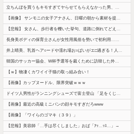
立ちんぼを買うもキモすぎてヤらせてもらえなかった男、代わりの足コキでまさかの大量身寸米青ｗｗｗ
【画像】 サンモニの女子アナさん、日曜の朝から素材を提供してしまう
【悲報】 女さん、歩行者を轢いた挙句、道路に倒れてどえらいことになってしまうw w w w w w w
長身美ボディの保育士さんが女性用風俗を勢いで初利用…子供に絶対見せられないメスの顔でイキまくり。
井上晴美、乳首ヘア○ードや濡れ場お○ぱいがエ□過ぎる！人生最後のラスト写真集、最高！！
韓国のサッカー協会、W杯予選等を裁くために訪韓した外国人審判を「性接待」していた……大して強くもないチームが潤沢な予算を持ってりゃそうなるわな
【ｗ】物凄くカワイイ子猫の取っ組み合い！
【画像】カップヌードル、限界突破ｗｗｗ
ドイツ人男性がランニングシューズで富士登山 「足をくじいて動けない」
【画像】最近の高級ミニバンの顔キモすぎだろwww
【画像】「ワイらのゴマキ（３９）」
【悲報】美容師「…手は尽くしました」おば「ｱｯ…ｯｽ…」→