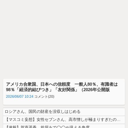
アメリカ合衆国、日本への信頼度 一般人80％、有識者は
98％「経済的結びつき」「友好関係」（2026年公開版
2026/06/07 10:24
コメント(20)
ロシアさん、国民の財産を没収しはじめる
【マスコミ妄想】女性セブンさん、高市憎しが極まりすぎたのか、過去一級の...
【速報】賀喜遥香、前屈みで◯◯が見える角度