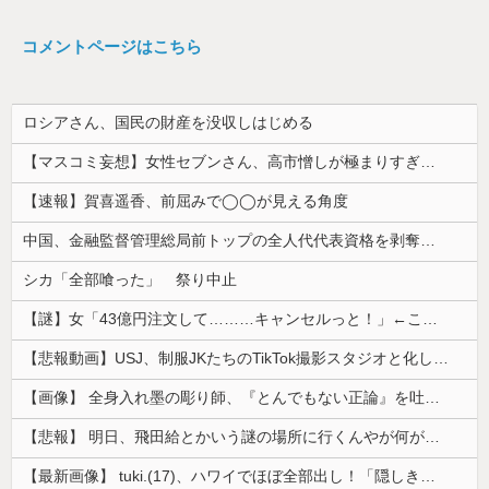
コメントページはこちら
ロシアさん、国民の財産を没収しはじめる
【マスコミ妄想】女性セブンさん、高市憎しが極まりすぎたのか、過去一級の低俗な「支持率下げてやる」記事を配信してしまう 想像の10倍低俗
【速報】賀喜遥香、前屈みで◯◯が見える角度
中国、金融監督管理総局前トップの全人代代表資格を剥奪…重大な規律違反で！
シカ「全部喰った」 祭り中止
【謎】女「43億円注文して………キャンセルっと！」←こいつの目的
【悲報動画】USJ、制服JKたちのTikTok撮影スタジオと化してしまいシュールすぎる光景が広がるｗｗｗ 【Pickup08083030】
【画像】 全身入れ墨の彫り師、『とんでもない正論』を吐いて30万再生されてしまうｗｗｗｗｗｗｗ
【悲報】 明日、飛田給とかいう謎の場所に行くんやが何があるんや????・・・・・・・・・
【最新画像】 tuki.(17)、ハワイでほぼ全部出し！「隠しきれない美貌」とSNSざわつく