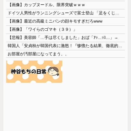
【画像】カップヌードル、限界突破ｗｗｗ
ドイツ人男性がランニングシューズで富士登山 「足をくじいて動けない」
【画像】最近の高級ミニバンの顔キモすぎだろwww
【画像】「ワイらのゴマキ（３９）」
【悲報】美容師「…手は尽くしました」おば「ｱｯ…ｯｽ…」→
韓国人「安貞桓が韓国代表に激怒！『惨憺たる結果、徹底的な刷新が必要だ』と監督や協会を痛烈批判」
お部屋が汚部屋になってまう、、