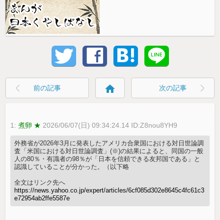
home
前の記事
次の記事
1:
煮卵 ★
2026/06/07(日) 09:34:24.14 ID:Z8nou8YH9
外務省が2026年3月に発表したアメリカ合衆国における対日世論調
査「米国における対日世論調査」(※)の結果によると、同国の一般
人の80％・有識者の98％が「日本を信頼できる友邦国である」と
認識していることが分かった。（以下略
全文はリンク先へ
https://news.yahoo.co.jp/expert/articles/6cf085d302e8645c4fc61c3
e72954ab2ffe5587e