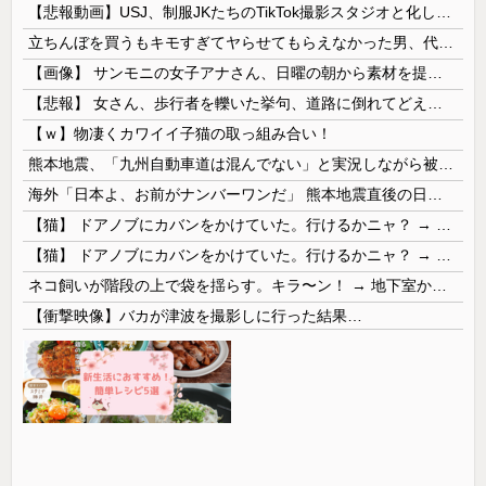
【悲報動画】USJ、制服JKたちのTikTok撮影スタジオと化してしまいシュールすぎる光景が広がるｗｗｗ 【Pickup08083030】
立ちんぼを買うもキモすぎてヤらせてもらえなかった男、代わりの足コキでまさかの大量身寸米青ｗｗｗ
【画像】 サンモニの女子アナさん、日曜の朝から素材を提供してしまう
【悲報】 女さん、歩行者を轢いた挙句、道路に倒れてどえらいことになってしまうw w w w w w w
【ｗ】物凄くカワイイ子猫の取っ組み合い！
熊本地震、「九州自動車道は混んでない」と実況しながら被災地へ向かう有名アナなどに批判殺到 全国紙記者「最新の状況をいち早く伝えることは報道機関としての責務」「情報を取り上げることには大きな意義がある」
海外「日本よ、お前がナンバーワンだ」 熊本地震直後の日本の対応のスピードに世界が衝撃
【猫】 ドアノブにカバンをかけていた。行けるかニャ？ → 猫はこうなります…
【猫】 ドアノブにカバンをかけていた。行けるかニャ？ → 猫はこうなります…
ネコ飼いが階段の上で袋を揺らす。キラ〜ン！ → 地下室からヤツが現れる…
【衝撃映像】バカが津波を撮影しに行った結果…