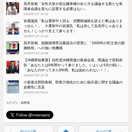
高市首相「女性天皇や皇位継承権の在り方を議論する新たな有
識者会議を直ちに設置する必要はない」
2026/07/27 14:15
岩屋議員「私は選挙中１回も、消費税減税を訴えた事はありま
っせん！」 ※選挙中の岩屋氏「私は決して反高市じゃありま
せん！しっかり支えて参ります」
2026/07/24 22:40
高市首相、国旗損壊罪法案提出の背景に 「2009年の民主党の国
旗軽視」への強い危機感
2026/07/23 16:08
【沖縄県知事選】自民党沖縄県連の島袋会長、県議会で宣戦布
告「あなたとは8年間やって参りました、いよいよ9月の戦い」
「あなたのやってきた8年間、私は認められない！！」
2026/07/20 16:38
小泉進次郎防衛相、防衛力強化のために核兵器に関する議論の
必要性に言及
2026/07/19 04:01
カテゴリ：
自民党
前の記事
次の記事