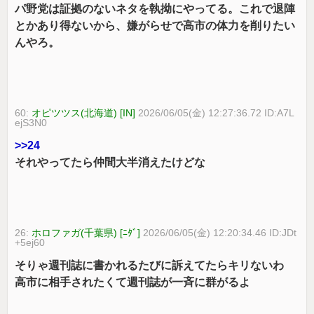
パ野党は証拠のないネタを執拗にやってる。これで退陣
とかあり得ないから、嫌がらせで高市の体力を削りたい
んやろ。
60:
オピツツス(北海道) [IN]
2026/06/05(金) 12:27:36.72 ID:A7L
ejS3N0
>>24
それやってたら仲間大半消えたけどな
26:
ホロファガ(千葉県) [ﾆﾀﾞ]
2026/06/05(金) 12:20:34.46 ID:JDt
+5ej60
そりゃ週刊誌に書かれるたびに訴えてたらキリないわ
高市に相手されたくて週刊誌が一斉に群がるよ