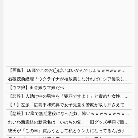
【画像】 16歳でこのお◯ぱいはいかんでしょｗｗｗwｗｗｗｗｗｗｗｗ❤
石破茂前総理「ウクライナが核放棄しなければロシア侵攻しなかった」！
【ウマ娘】田舎娘ウマ娘だべ…
【悲報】人助け中の男性を「犯罪ですよ！」と責めた女性、警察が来た瞬間逃げる
【！】左派「広島平和式典で女子児童を警察が取り押さえて無理矢理、排除しました！」 → ネット特定班「女児？全学連のプロ活動家では？」
【悲報】17歳で無期懲役になった奴、怖いｗｗｗｗｗｗｗｗｗｗｗｗｗｗｗｗｗｗｗｗｗｗｗｗ
れいわ新選組の新党名は「いのちの党」 旧グッズ半額で販売 どうなる秘書給与疑惑
彼氏が『この車』買おうとして私とケンカになってるんだけどｗｗｗｗｗｗ