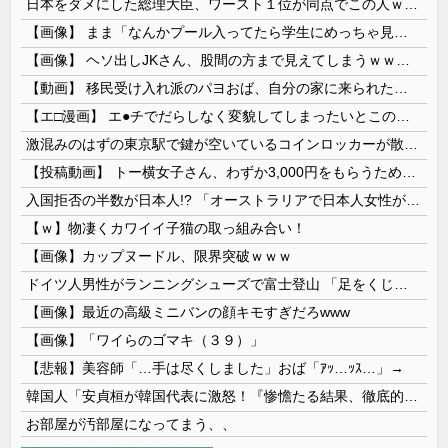
日本をダメにした総理大臣、ワースト１位が同点でこの人ｗｗｗｗｗｗ
【画像】 まま「なんかプール入ってたら学生にめっちゃ見られたw」
【画像】 ヘソ出しJKさん、股間の方まで見えてしまうｗｗｗｗｗｗｗｗｗ
【動画】 移民受け入れ派のパヨおば、自分の家に来られたら全力で拒否るｗｗｗｗｗｗｗｗｗｗｗｗ
【エ□漫画】 エ●チでだらしなく変貌してしまったいとこのお姉ちゃんにチン○ン搾り取られちゃうショタ君…！
激混みのはずの東京駅で鍵が空いているコインロッカーが散見、「ラッキー」と思って中を確認してみると……
【投稿動画】 トー横女子さん、わずか3,000円をもらうために大人のチ●ポをしゃぶってしまう…
入国拒否の半数が日本人!? 「オーストラリアで日本人女性が売春」
【ｗ】物凄くカワイイ子猫の取っ組み合い！
【画像】カップヌードル、限界突破ｗｗｗ
ドイツ人男性がランニングシューズで富士登山 「足をくじいて動けない」
【画像】最近の高級ミニバンの顔キモすぎだろwww
【画像】「ワイらのゴマキ（３９）」
【悲報】美容師「…手は尽くしました」おば「ｱｯ…ｯｽ…」→
韓国人「安貞桓が韓国代表に激怒！『惨憺たる結果、徹底的な刷新が必要だ』と監督や協会を痛烈批判」
お部屋が汚部屋になってまう、、