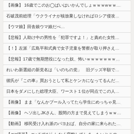
【画像】 16歳でこのお◯ぱいはいかんでしょｗｗｗwｗｗｗｗｗｗｗｗ❤
石破茂前総理「ウクライナが核放棄しなければロシア侵攻しなかった」！
【ウマ娘】田舎娘ウマ娘だべ…
【悲報】人助け中の男性を「犯罪ですよ！」と責めた女性、警察が来た瞬間逃げる
【！】左派「広島平和式典で女子児童を警察が取り押さえて無理矢理、排除しました！」 → ネット特定班「女児？全学連のプロ活動家では？」
【悲報】17歳で無期懲役になった奴、怖いｗｗｗｗｗｗｗｗｗｗｗｗｗｗｗｗｗｗｗｗｗｗｗｗ
れいわ新選組の新党名は「いのちの党」 旧グッズ半額で販売 どうなる秘書給与疑惑
彼氏が『この車』買おうとして私とケンカになってるんだけどｗｗｗｗｗｗ
日本をダメにした総理大臣、ワースト１位が同点でこの人ｗｗｗｗｗｗ
【画像】 まま「なんかプール入ってたら学生にめっちゃ見られたw」
【画像】 ヘソ出しJKさん、股間の方まで見えてしまうｗｗｗｗｗｗｗｗｗ
【動画】 移民受け入れ派のパヨおば、自分の家に来られたら全力で拒否るｗｗｗｗｗｗｗｗｗｗｗｗ