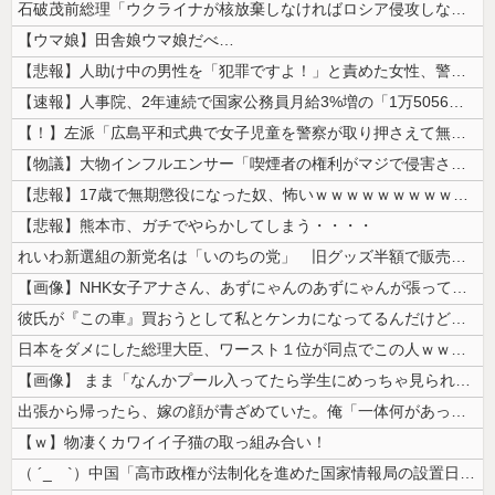
石破茂前総理「ウクライナが核放棄しなければロシア侵攻しなかった」！
【ウマ娘】田舎娘ウマ娘だべ…
【悲報】人助け中の男性を「犯罪ですよ！」と責めた女性、警察が来た瞬間逃...
【速報】人事院、2年連続で国家公務員月給3%増の「1万5056円」引き...
【！】左派「広島平和式典で女子児童を警察が取り押さえて無理矢理、排除し...
【物議】大物インフルエンサー「喫煙者の権利がマジで侵害されてる。いくら...
【悲報】17歳で無期懲役になった奴、怖いｗｗｗｗｗｗｗｗｗｗｗｗｗｗｗ...
【悲報】熊本市、ガチでやらかしてしまう・・・・
れいわ新選組の新党名は「いのちの党」 旧グッズ半額で販売 どうなる秘書...
【画像】NHK女子アナさん、あずにゃんのあずにゃんが張ってしまう
彼氏が『この車』買おうとして私とケンカになってるんだけどｗｗｗｗｗｗ
日本をダメにした総理大臣、ワースト１位が同点でこの人ｗｗｗｗｗｗ
【画像】 まま「なんかプール入ってたら学生にめっちゃ見られたw」
出張から帰ったら、嫁の顔が青ざめていた。俺「一体何があったんだ？」嫁「...
【ｗ】物凄くカワイイ子猫の取っ組み合い！
（ ´_ゝ`）中国「高市政権が法制化を進めた国家情報局の設置日が7月3...