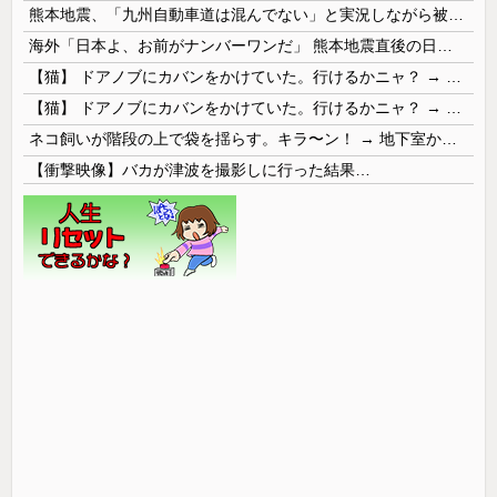
熊本地震、「九州自動車道は混んでない」と実況しながら被災地へ向かう有名アナなどに批判殺到 全国紙記者「最新の状況をいち早く伝えることは報道機関としての責務」「情報を取り上げることには大きな意義がある」
海外「日本よ、お前がナンバーワンだ」 熊本地震直後の日本の対応のスピードに世界が衝撃
【猫】 ドアノブにカバンをかけていた。行けるかニャ？ → 猫はこうなります…
【猫】 ドアノブにカバンをかけていた。行けるかニャ？ → 猫はこうなります…
ネコ飼いが階段の上で袋を揺らす。キラ〜ン！ → 地下室からヤツが現れる…
【衝撃映像】バカが津波を撮影しに行った結果…