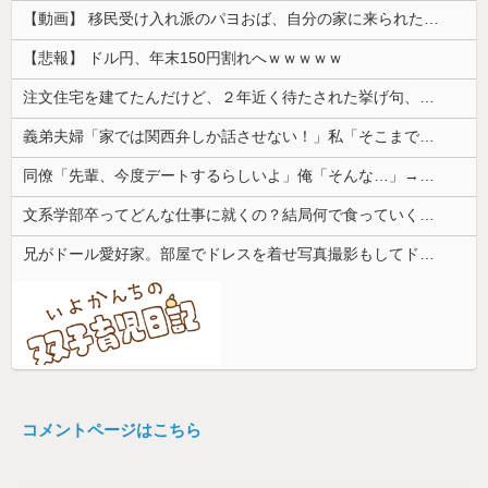
【動画】 移民受け入れ派のパヨおば、自分の家に来られたら全力で拒否るｗｗｗｗｗｗｗｗｗｗｗｗ
【悲報】 ドル円、年末150円割れへｗｗｗｗｗ
注文住宅を建てたんだけど、２年近く待たされた挙げ句、追加費用1400万請求された。流石におかしいよね？
義弟夫婦「家では関西弁しか話させない！」私「そこまで徹底するの？」→その教育方針が思わぬ結果を招いて…
同僚「先輩、今度デートするらしいよ」俺「そんな…」→密かに想い続けていた相手の話を聞いて落ち込んで…
文系学部卒ってどんな仕事に就くの？結局何で食っていくかわからないんだけど...
兄がドール愛好家。部屋でドレスを着せ写真撮影もしてドン引きした
コメントページはこちら