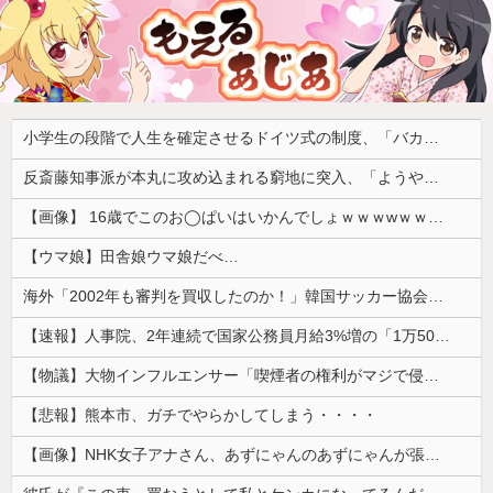
小学生の段階で人生を確定させるドイツ式の制度、「バカを振い落せるから合理的だ」と自惚れていた結果……
反斎藤知事派が本丸に攻め込まれる窮地に突入、「ようやく反撃のターンやね」と手際の良さに感心する人が続出中
【画像】 16歳でこのお◯ぱいはいかんでしょｗｗｗwｗｗｗｗｗｗｗｗ❤
【ウマ娘】田舎娘ウマ娘だべ…
海外「2002年も審判を買収したのか！」韓国サッカー協会による国際試合の審判買収が発覚し大騒ぎ！【海外の反応】
【速報】人事院、2年連続で国家公務員月給3%増の「1万5056円」引き上げ勧告 2年で6%超え
【物議】大物インフルエンサー「喫煙者の権利がマジで侵害されてる。いくら税金払ってるんだ」
【悲報】熊本市、ガチでやらかしてしまう・・・・
【画像】NHK女子アナさん、あずにゃんのあずにゃんが張ってしまう