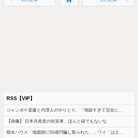
home
RSS【VIP】
ジャンポケ斎藤と代理人のやりとり、「地獄すぎて完全にコントになってる……」と衝撃を受ける人が続出中
【画像】 日本共産党の街宣車、ほんと碌でもないな
積水ハウス「地面師に55億円騙し取られた…」ワイ「はえーかわいそう…会社滅茶苦茶やろなぁ」