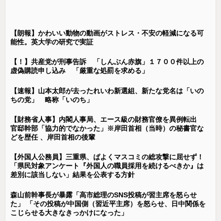
【朗報】かわいい動物の動画がストレス・不安の軽減になる可
能性。英大学の研究で実証
【！】共産党が刑事告訴 「しんぶん赤旗」１７００件以上の
虚偽購読申し込み 「厳重な処罰を求める」
【速報】山本太郎が去ったれいわ新選組、新たな党名は「いの
ちの党」 略称「いのち」
【財務省人事】内閣人事局、エース級の財務官僚を異例転出
官邸幹部「協力的でなかった」※岸田首相（当時）の秘書官な
どを歴任 、岸田首相の後輩
【外国人公務員】三重県、ぱよくマスコミの総攻撃に屈せず！
「県民対象アンケート『外国人の職員採用を続けるべきか』は
差別に該当しない」結果を公表する方針
森山前幹事長が暴露「高市総理のSNS投稿が習主席を怒らせ
た」 「その投稿が中国側（習近平主席）を怒らせ、日中関係を
こじらせる大きなきっかけになった」