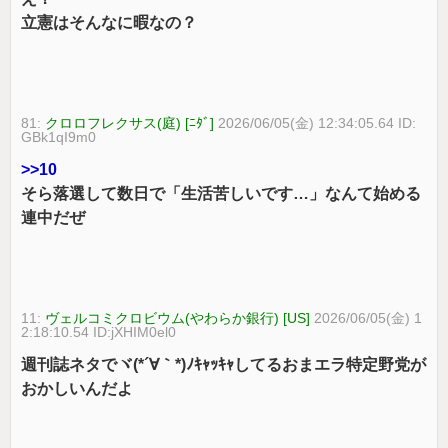
立憲はそんなに暇なの？
81:
クロロフレクサス(庭) [ﾆﾀﾞ]
2026/06/05(金) 12:34:05.64 ID:
GBk1qI9m0
>>10
そら落選して数日で「生活苦しいです…」なんて始める
連中だぜ
11:
ヴェルコミクロビウム(やわらか銀行) [US]
2026/06/05(金) 1
2:18:10.54 ID:jXHIM0el0
週刊誌ネタでヾ(*´∀｀*)ﾉｷｬｯｷｬしてるおまエラ特定野党が
おかしいんだよ