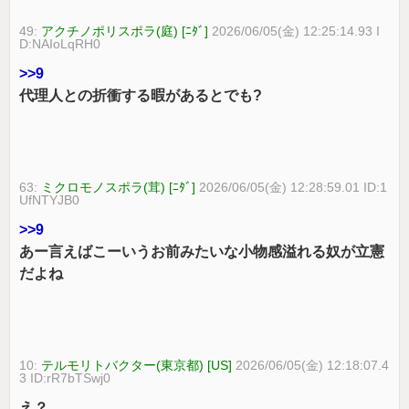
49:
アクチノポリスポラ(庭) [ﾆﾀﾞ]
2026/06/05(金) 12:25:14.93 I
D:NAIoLqRH0
>>9
代理人との折衝する暇があるとでも?
63:
ミクロモノスポラ(茸) [ﾆﾀﾞ]
2026/06/05(金) 12:28:59.01 ID:1
UfNTYJB0
>>9
あー言えばこーいうお前みたいな小物感溢れる奴が立憲
だよね
10:
テルモリトバクター(東京都) [US]
2026/06/05(金) 12:18:07.4
3 ID:rR7bTSwj0
え？