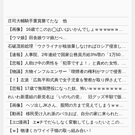
庄司大輔騎手重賞勝てたな 他
【画像】 16歳でこのお◯ぱいはいかんでしょｗｗｗwｗｗｗｗｗｗｗｗ❤
【ウマ娘】田舎娘ウマ娘だべ…
石破茂前総理「ウクライナが核放棄しなければロシア侵攻しなかった」！
【速報】人事院、2年連続で国家公務員月給3%増の「1万5056円」引き上げ勧告 2年で6%超え
【悲報】人助け中の男性を「犯罪ですよ！」と責めた女性、警察が来た瞬間逃げる
【物議】大物インフルエンサー「喫煙者の権利がマジで侵害されてる。いくら税金払ってるんだ」
【！】左派「広島平和式典で女子児童を警察が取り押さえて無理矢理、排除しました！」 → ネット特定班「女児？全学連のプロ活動家では？」
【悲報】17歳で無期懲役になった奴、怖いｗｗｗｗｗｗｗｗｗｗｗｗｗｗｗｗｗｗｗｗｗｗｗｗ
れいわ新選組の新党名は「いのちの党」 旧グッズ半額で販売 どうなる秘書給与疑惑
【画像】 ヘソ出しJKさん、股間の方まで見えてしまうｗｗｗｗｗｗｗｗｗ
【動画】 移民受け入れ派のパヨおば、自分の家に来られたら全力で拒否るｗｗｗｗｗｗｗｗｗｗｗｗ
【エ□漫画】 エ●チでだらしなく変貌してしまったいとこのお姉ちゃんにチン○ン搾り取られちゃうショタ君…！
【ｗ】物凄くカワイイ子猫の取っ組み合い！