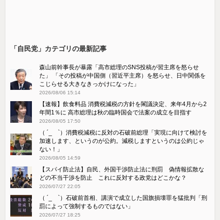
「自民党」カテゴリの最新記事
森山前幹事長が暴露「高市総理のSNS投稿が習主席を怒らせ
た」 「その投稿が中国側（習近平主席）を怒らせ、日中関係を
こじらせる大きなきっかけになった」
2026/08/06 15:14
【速報】飲食料品 消費税減税の方針を閣議決定、来年4月から2
年間1％に 高市総理は秋の臨時国会で法案の成立を目指す
2026/08/05 17:50
（ ´_ゝ`）消費税減税に反対の石破前総理「実現に向けて検討を
加速します、というのが公約。減税しますというのは公約じゃ
ない！」
2026/08/05 14:59
【スパイ防止法】自民、外国干渉防止法に刑罰 偽情報拡散な
どの不当干渉を防止 これに反対する政党はどこかな？
2026/07/27 22:05
（ ´_ゝ`）石破前首相、講演で成立した国旗損壊罪を猛批判「刑
罰によって強制するものではない」
2026/07/27 18:25