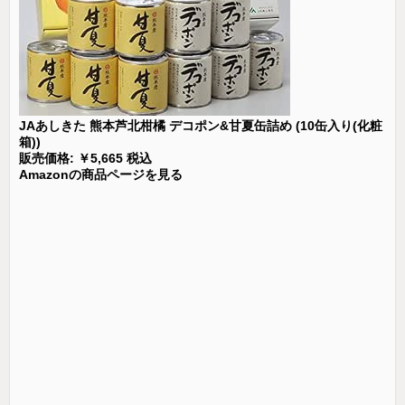
JAあしきた 熊本芦北柑橘 デコポン&甘夏缶詰め (10缶入り(化粧
箱))
販売価格: ￥5,665 税込
Amazonの商品ページを見る