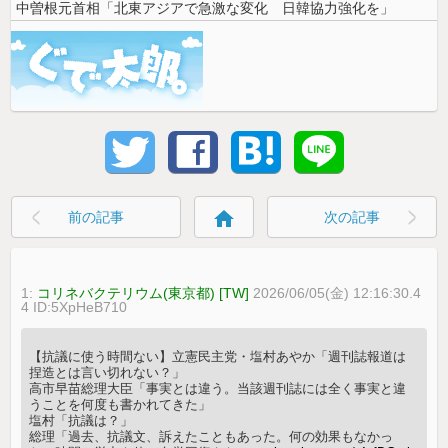
中曽根元首相「北東アジアで急激な変化 日韓協力強化を」
home
前の記事
次の記事
1:
コリネバクテリウム(東京都) [TW]
2026/06/05(金) 12:16:30.4
4 ID:5XpHeB710
【抗議に使う時間ない】立憲民主党・塩村あやか「週刊誌報道は
捏造とは言い切れない？」
高市早苗総理大臣「事実とは違う。当該週刊誌には全く事実と違
うことを何度も書かれてきた」
塩村「抗議は？」
総理「過去、抗議文、訴えたこともあった。何の効果もなかっ