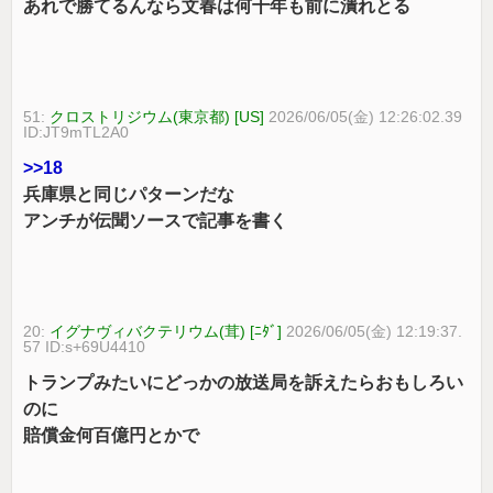
あれで勝てるんなら文春は何十年も前に潰れとる
51:
クロストリジウム(東京都) [US]
2026/06/05(金) 12:26:02.39
ID:JT9mTL2A0
>>18
兵庫県と同じパターンだな
アンチが伝聞ソースで記事を書く
20:
イグナヴィバクテリウム(茸) [ﾆﾀﾞ]
2026/06/05(金) 12:19:37.
57 ID:s+69U4410
トランプみたいにどっかの放送局を訴えたらおもしろい
のに
賠償金何百億円とかで