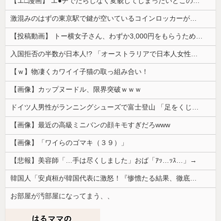
【エ□漫画】 エ●チでだらしなく変貌してしまったいとこのお姉ちゃんにチン○ン搾り取られちゃうショタ君…！
激混みのはずの東京駅で鍵が空いているコインロッカーが散見、「ラッキー」と思って中を確認してみると……
【投稿動画】 トー横女子さん、わずか3,000円をもらうために大人のチ●ポをしゃぶってしまう…
入国拒否の半数が日本人!? 「オーストラリアで日本人女性が売春」
【ｗ】物凄くカワイイ子猫の取っ組み合い！
【画像】カップヌードル、限界突破ｗｗｗ
ドイツ人男性がランニングシューズで富士登山 「足をくじいて動けない」
【画像】最近の高級ミニバンの顔キモすぎだろwww
【画像】「ワイらのゴマキ（３９）」
【悲報】美容師「…手は尽くしました」おば「ｱｯ…ｯｽ…」→
韓国人「安貞桓が韓国代表に激怒！『惨憺たる結果、徹底的な刷新が必要だ』と監督や協会を痛烈批判」
お部屋が汚部屋になってまう、、