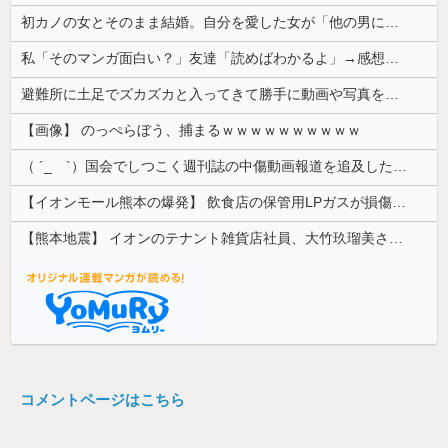
初カノの女とそのまま結婚。自分を愛した女が「他の男に抱かれてた」事実を知った俺、辛すぎる
私「そのマンガ面白い？」友達「読めばわかるよ」→感想を聞きたかっただけなのに話が噛み合わなくて…
避難所に土足でズカズカと入ってきて勝手に動画や写真を撮影したメディア取材陣、挙句の果てに要求してきたのは……
【画像】 のっぺらぼう、捕まるｗｗｗｗｗｗｗｗｗｗ
（ ´_ゝ`）国会でしつこく週刊誌の中傷動画報道を追及した立憲議員、自身への誹謗中傷・苦情電話被害を訴え「総理に疑問を質す、当然のことをした...
【イオンモール熊本の爆発】 飲食店の保管用LPガスが損傷「救出時も室内にガス充満」2人死亡、1人心肺停止
【熊本地震】 イオンのテナント雑貨店社員、大竹玖瑠美さん(22)がカワイイ・・・
コメントページはこちら