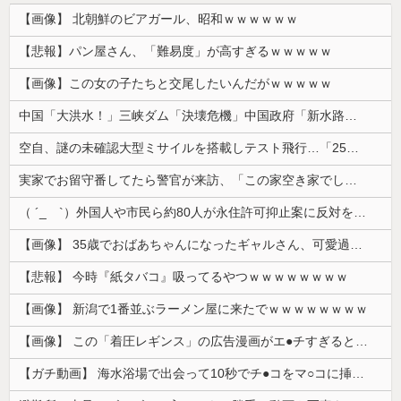
【画像】 北朝鮮のビアガール、昭和ｗｗｗｗｗｗ
【悲報】パン屋さん、「難易度」が高すぎるｗｗｗｗｗ
【画像】この女の子たちと交尾したいんだがｗｗｗｗｗ
中国「大洪水！」三峡ダム「決壊危機」中国政府「新水路建設！（三峡新水路」現場職員「内部情報公開！（失踪」湖南省「三峡放流情報（画像」台風13号「...
空自、謎の未確認大型ミサイルを搭載しテスト飛行…「25式地対艦誘導弾」空中発射型が初めて姿を見せた！
実家でお留守番してたら警官が来訪、「この家空き家でしたよね？」と問いかけてくるが実際は30年ほど住んでおり……
（ ´_ゝ`）外国人や市民ら約80人が永住許可抑止案に反対を訴え「選別、差別の作業」「国会審議も経ずいきなり厳格化する国に誰が来ますか！」「今す...
【画像】 35歳でおばあちゃんになったギャルさん、可愛過ぎて嫉妬不可避w w w w w w w w w w w
【悲報】 今時『紙タバコ』吸ってるやつｗｗｗｗｗｗｗｗ
【画像】 新潟で1番並ぶラーメン屋に来たでｗｗｗｗｗｗｗｗ
【画像】 この「着圧レギンス」の広告漫画がエ●チすぎると話題に
【ガチ動画】 海水浴場で出会って10秒でチ●コをマ○コに挿入させてくれるギャル、いたｗｗｗ