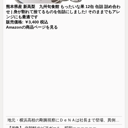
熊本県産 新高梨 九州旬食館 もったいな果 12缶 缶詰 詰め合わ
せ | 身が割れて捨てるものを缶詰にしました! そのままでもアレ
ンジにも最適です
販売価格: ￥3,400 税込
Amazonの商品ページを見る
地元・横浜高校の剛腕視察にＤｅＮＡは社長まで登場、異例の幹部直接チェック 最速１５７キロ右腕・織田翔希に熱視線「魅力的ですね」
【画像】 北朝鮮のビアガール、昭和ｗｗｗｗｗｗ