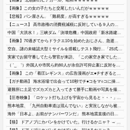
【画像】この女の子たちと交尾したいんだがｗｗｗｗｗ
【悲報】パン屋さん、「難易度」が高すぎるｗｗｗｗｗ
【ニュース】 高市政権の消費税減税に反対している９人の自民党議員が全て判明！！！！ やっぱりコイツラかｗｗｗｗｗ
中国「大洪水！」三峡ダム「決壊危機」中国政府「新水路建設！（三峡新水路」現場職員「内部情報公開！（失踪」湖南省「三峡放流情報（画像」台風13号「...
【画像】70過ぎてからドラクエ10を始めたおじさん、急逝し娘に色々開示されてしまう
空自、謎の未確認大型ミサイルを搭載しテスト飛行…「25式地対艦誘導弾」空中発射型が初めて姿を見せた！
実家でお留守番してたら警官が来訪、「この家空き家でしたよね？」と問いかけてくるが実際は30年ほど住んでおり……
（ ´_ゝ`）外国人や市民ら約80人が永住許可抑止案に反対を訴え「選別、差別の作業」「国会審議も経ずいきなり厳格化する国に誰が来ますか！」「今す...
【画像】 この「着圧レギンス」の広告漫画がエ●チすぎると話題に
【ガチ動画】 海水浴場で出会って10秒でチ●コをマ○コに挿入させてくれるギャル、いたｗｗｗ
避難所に土足でズカズカと入ってきて勝手に動画や写真を撮影したメディア取材陣、挙句の果てに要求してきたのは……
【圧巻映像】「ロケット打ち上げを宇宙から見ると・・・」の動画が衝撃的
熊本地震、「九州自動車道は混んでない」と実況しながら被災地へ向かう有名アナなどに批判殺到 全国紙記者「最新の状況をいち早く伝えることは報道機関としての責務」「情報を取り上げることには大きな意義がある」
海外「日本よ、お前がナンバーワンだ」 熊本地震直後の日本の対応のスピードに世界が衝撃
【猫】 ドアノブにカバンをかけていた。行けるかニャ？ → 猫はこうなります…
【猫】 ドアノブにカバンをかけていた。行けるかニャ？ → 猫はこうなります…