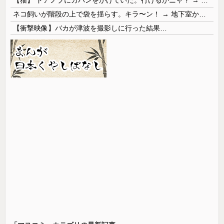
ネコ飼いが階段の上で袋を揺らす。キラ〜ン！ → 地下室からヤツが現れる…
【衝撃映像】バカが津波を撮影しに行った結果…