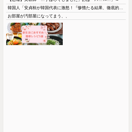
韓国人「安貞桓が韓国代表に激怒！『惨憺たる結果、徹底的な刷新が必要だ』と監督や協会を痛烈批判」
お部屋が汚部屋になってまう、、