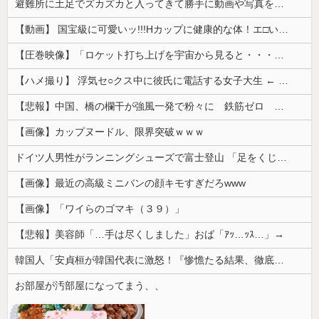
避難所に土足でズカズカと入ってきて勝手に動画や写真を撮影したメディア取材陣、挙句の果てに要求してきたのは……
【動画】 国宝級に可愛いッ!!!Hカップに健康的な体！エ□い！乳首からマ●コまで見えているよ 笑
【圧巻映像】「ロケット打ち上げを宇宙から見ると・・・」の動画が衝撃的
【ハメ撮り】 浮気セ○クス中に彼氏に電話する女子大生 ← これを現実にやる子が現れる…
【悲報】中国、橋の欄干が強風一発で粉々に 鉄筋ゼロ 当局「接着剤でくっつけただけ」「正常で、品質問題はない」
【画像】カップヌードル、限界突破ｗｗｗ
ドイツ人男性がランニングシューズで富士登山 「足をくじいて動けない」
【画像】最近の高級ミニバンの顔キモすぎだろwww
【画像】「ワイらのゴマキ（３９）」
【悲報】美容師「…手は尽くしました」おば「ｱｯ…ｯｽ…」→
韓国人「安貞桓が韓国代表に激怒！『惨憺たる結果、徹底的な刷新が必要だ』と監督や協会を痛烈批判」
お部屋が汚部屋になってまう、、