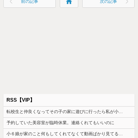
home
前の記事
次の記事
RSS【VIP】
転校生と仲良くなってその子の家に遊びに行ったら私が小さい頃に撮った写真があった
予約していた美容室が臨時休業。連絡くれてもいいのに
小６娘が家のこと何もしてくれてなくて動画ばかり見てる。その姿が情けなくて...