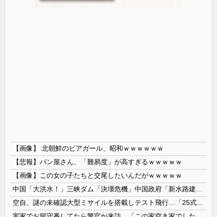
【画像】 北朝鮮のビアガール、昭和ｗｗｗｗｗｗ
【悲報】パン屋さん、「難易度」が高すぎるｗｗｗｗｗ
【画像】この女の子たちと交尾したいんだがｗｗｗｗｗ
中国「大洪水！」三峡ダム「決壊危機」中国政府「新水路建設！（三峡新水路」現場職員「内部情報公開！（失踪」湖南省「三峡放流情報（画像」台風13号「...
空自、謎の未確認大型ミサイルを搭載しテスト飛行…「25式地対艦誘導弾」空中発射型が初めて姿を見せた！
実家でお留守番してたら警官が来訪、「この家空き家でしたよね？」と問いかけてくるが実際は30年ほど住んでおり……