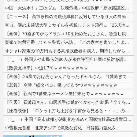
中国「大洪水！」三峡ダム「決壊危機」中国政府「新水路建設！（三峡新水路...
【ニュース】 高市政権の消費税減税に反対している９人の自民党議員が全て...
空自、謎の未確認大型ミサイルを搭載しテスト飛行…「25式地対艦誘導弾」...
【画像】70過ぎてからドラクエ10を始めたおじさん、急逝し娘に色々開示...
実家でお留守番してたら警官が来訪、「この家空き家でしたよね？」と問いか...
オシャレ家電の10万円もする高級炊飯器を購入、期待しながら御飯を炊いて...
（ ´_ゝ`）外国人や市民ら約80人が永住許可抑止案に反対を訴え「選別...
【政党支持率】中道1.7％ｗｗｗｗｗｗｗｗ
【画像】 35歳でおばあちゃんになったギャルさん、可愛過ぎて嫉妬不可避...
【悲報】 今時『紙タバコ』吸ってるやつｗｗｗｗｗｗｗｗ
【画像】 新潟で1番並ぶラーメン屋に来たでｗｗｗｗｗｗｗｗ
【仰天】 石破茂さん、自民若手に舐めてかかった結果「全てを失うｗｗｗｗ...
【圧巻映像】「ロケット打ち上げを宇宙から見ると・・・」の動画が衝撃的
（ ´_ゝ`）中国「高市政権が法制化を進めた国家情報局の設置日が7月3...
中曽根元首相「北東アジアで急激な変化 日韓協力強化を」