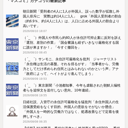
「マスコミ」カテゴリの最新記事
朝日新聞「受刑者の4人に1人が外国人、誤った数字が拡散し外
国人排斥に 実際は約14人に1人」 grok「外国人受刑者の割合
（約6.9％、約14人に1人）は、人口に占める外国人の割合より
高いです」
2026/08/10 18:07
（ ´_ゝ`）外国人や市民ら約80人が永住許可抑止案に反対を訴え
「選別、差別の作業」「国会審議も経ずいきなり厳格化する国
に誰が来ますか！」「今すぐ撤回を」
2026/08/10 08:45
（ ´_ゝ`）サンモニ、永住許可厳格化を批判 ジャーナリスト
「永住権は生活の基盤。それを揺るがす」「当事者から、労働
力としてだけ求められ住民とはみられないのかという声」アナ
「政府によって、ヘイトがより進んでしまう」
2026/08/09 19:53
（ ´_ゝ`）東京新聞「小池都知事、今年も虐殺された朝鮮人犠牲
者らを追悼文を送付しない意向。10年連続」
2026/08/08 19:55
日経社説、入管庁の永住許可厳格化を猛批判「永住外国人の生
活保護受給をなくす目的、外国人の意欲をそがないか懸念」
「外国人を一時的な労働力ではなく、処遇改善などで定着を後
押しすべき」
2026/08/08 06:35