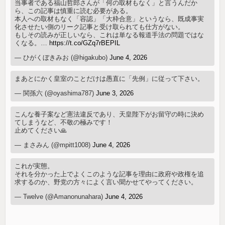
当事者である福山哲郎さんが「何の取材もなく」と言うんだか
ら、この記事は慎重に読む必要がある。
本人への取材もなく「容認」「大枠合意」というなら、既成事実
化させたい側のリーク記事と受け取られても仕方がない。
もしその読みが正しいなら、これは単なる報道手法の問題ではな
くなる。…
https://t.co/GZq7rBEPIL
— ひがくぼきみお (@higakubo)
June 4, 2026
まあとにかく皇室のことだけは愚直に「先例」に従って下さい。
— 関孫六 (@oyashima787)
June 3, 2026
こんな養子案など憲法違反であり、天皇陛下がお留守の時に決め
てしまうなど、不敬の極みです！
止めてください🙏
— まさみん (@mpitt1008)
June 4, 2026
これが実態。
それを分かった上でよくこのような記事を理由に政府や政権を追
求するのか、野党の方々によく言い聞かせてやってください。
— Twelve (@Amanonunahara)
June 4, 2026