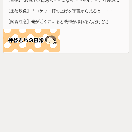
【画像】 35歳でおばあちゃんになったギャルさん、可愛過ぎて嫉妬不可避w w w w w w w w w w w
【圧巻映像】「ロケット打ち上げを宇宙から見ると・・・」の動画が衝撃的
【閲覧注意】俺が近くにいると機械が壊れるんだけどさ