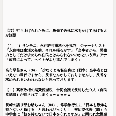
【泣】打ち上げられた魚に、鼻先で必死に水をかけてあげる犬
が話題
（ ´_ゝ`）サンモニ、永住許可厳格化を批判 ジャーナリスト
「永住権は生活の基盤。それを揺るがす」「当事者から、労働
力としてだけ求められ住民とはみられないのかという声」アナ
「政府によって、ヘイトがより進んでしまう」
高市早苗さん（34）「少なくとも私自身は（戦争）当事者とは
いえない世代ですから、反省なんかしておりませんし、反省を
求められるいわれもないと思っております」
【！】高市政権の消費税減税 合同会議で反対した９人（自民
党議員）が晒されてしまうｗｗｗｗｗｗ
長崎の語り部お爺ちゃん（84）、修学旅行生に「日本も原爆を
持たないと負ける」と言われびっくり！ 被団協代表（85）も
中学生に「核を持たないで日本を守れますか」と問われ危機感