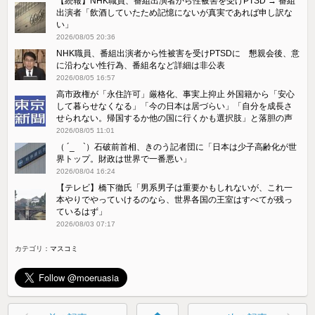
【続報】NHK職員、番組出演者から性被害を受けPTSD → 番組
出演者「飲酒していたため記憶にないが真実であれば申し訳な
い」
2026/08/05 20:36
NHK職員、番組出演者から性被害を受けPTSDに 懇親会後、意
に沿わない性行為、番組名など詳細は非公表
2026/08/05 16:57
高市政権が「永住許可」厳格化、事実上抑止 外国籍から「安心
して暮らせなくなる」「今の日本は居づらい」「自分を成長さ
せられない。帰国するか他の国に行くかも選択肢」と落胆の声
2026/08/05 11:01
（ ´_ゝ`）石破前首相、きのう記者団に「日本は少子高齢化が世
界トップ。財政は世界で一番悪い」
2026/08/04 16:24
【テレビ】橋下徹氏「男系男子は重要かもしれないが、これ一
本やりでやっていけるのなら、世界各国の王室はすべてが残っ
ているはず」
2026/08/03 07:17
カテゴリ：
マスコミ