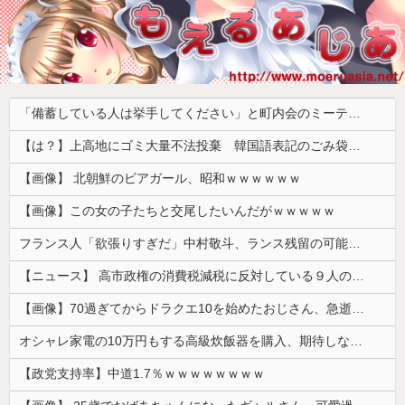
「備蓄している人は挙手してください」と町内会のミーティング、何の気なしに手を挙げてしまった結果……
【は？】上高地にゴミ大量不法投棄 韓国語表記のごみ袋に紙やプラスチック、缶、瓶などが混在 生肉やキムチ、ラーメンなどさまざまな生ごみ
【画像】 北朝鮮のビアガール、昭和ｗｗｗｗｗｗ
【画像】この女の子たちと交尾したいんだがｗｗｗｗｗ
フランス人「欲張りすぎだ」中村敬斗、ランス残留の可能性を会長が示唆！移籍金が交渉の壁に..現地サポの本音がこれ！【海外の反応】
【ニュース】 高市政権の消費税減税に反対している９人の自民党議員が全て判明！！！！ やっぱりコイツラかｗｗｗｗｗ
【画像】70過ぎてからドラクエ10を始めたおじさん、急逝し娘に色々開示されてしまう
オシャレ家電の10万円もする高級炊飯器を購入、期待しながら御飯を炊いてみた結果……
【政党支持率】中道1.7％ｗｗｗｗｗｗｗｗ