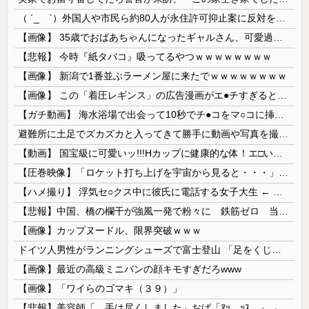
（ ´_ゝ`）外国人や市民ら約80人が永住許可抑止案に反対を訴え「選別、差別の作業」「国会審議も経ずいきなり厳格化する国に誰が来ますか！」「今す...
【画像】 35歳でおばあちゃんになったギャルさん、可愛過ぎて嫉妬不可避w w w w w w w w w w w
【悲報】 今時『紙タバコ』吸ってるやつｗｗｗｗｗｗｗｗ
【画像】 新潟で1番並ぶラーメン屋に来たでｗｗｗｗｗｗｗｗ
【画像】 この「着圧レギンス」の広告漫画がエ●チすぎると話題に
【ガチ動画】 海水浴場で出会って10秒でチ●コをマ○コに挿入させてくれるギャル、いたｗｗｗ
避難所に土足でズカズカと入ってきて勝手に動画や写真を撮影したメディア取材陣、挙句の果てに要求してきたのは……
【動画】 国宝級に可愛いッ!!!Hカップに健康的な体！エ□い！乳首からマ●コまで見えているよ 笑
【圧巻映像】「ロケット打ち上げを宇宙から見ると・・・」の動画が衝撃的
【ハメ撮り】 浮気セ○クス中に彼氏に電話する女子大生 ← これを現実にやる子が現れる…
【悲報】中国、橋の欄干が強風一発で粉々に 鉄筋ゼロ 当局「接着剤でくっつけただけ」「正常で、品質問題はない」
【画像】カップヌードル、限界突破ｗｗｗ
ドイツ人男性がランニングシューズで富士登山 「足をくじいて動けない」
【画像】最近の高級ミニバンの顔キモすぎだろwww
【画像】「ワイらのゴマキ（３９）」
【悲報】美容師「…手は尽くしました」おば「ｱｯ…ｯｽ…」→