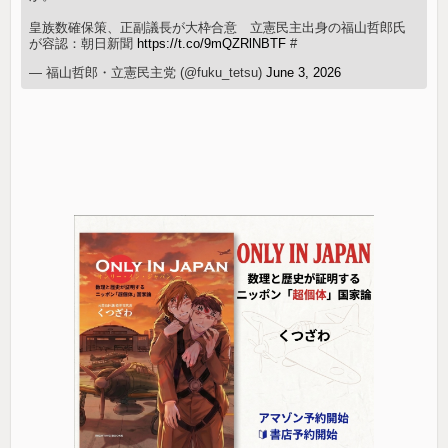
皇族数確保策、正副議長が大枠合意 立憲民主出身の福山哲郎氏
が容認：朝日新聞
https://t.co/9mQZRlNBTF
#
— 福山哲郎・立憲民主党 (@fuku_tetsu)
June 3, 2026