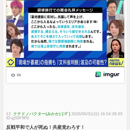
12:
クテドノバクター(みかか) [ﾆﾀﾞ]
2026/05/31(日) 16:54:28.03
ID:igS0FflP0
反戦平和で人が死ぬ！共産党わろす！