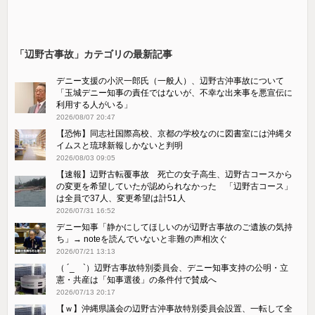
「辺野古事故」カテゴリの最新記事
デニー支援の小沢一郎氏（一般人）、辺野古沖事故について
「玉城デニー知事の責任ではないが、不幸な出来事を悪宣伝に
利用する人がいる」
2026/08/07 20:47
【恐怖】同志社国際高校、京都の学校なのに図書室には沖縄タ
イムスと琉球新報しかないと判明
2026/08/03 09:05
【速報】辺野古転覆事故 死亡の女子高生、辺野古コースから
の変更を希望していたが認められなかった 「辺野古コース」
は全員で37人、変更希望は計51人
2026/07/31 16:52
デニー知事「静かにしてほしいのが辺野古事故のご遺族の気持
ち」→ noteを読んでいないと非難の声相次ぐ
2026/07/21 13:13
（ ´_ゝ`）辺野古事故特別委員会、デニー知事支持の公明・立
憲・共産は「知事選後」の条件付で賛成へ
2026/07/13 20:17
【ｗ】沖縄県議会の辺野古沖事故特別委員会設置、一転して全