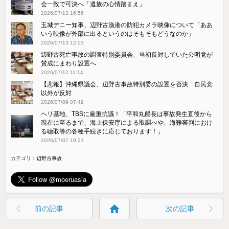
会一致で可決へ「遺族の心情踏まえ」
2026/07/13 16:56
玉城デニー知事、辺野古漁港の防犯カメラ映像について「ああ
いう映像が外部に出るというのはそもそもどうなのか」
2026/07/13 12:03
辺野古死亡事故の調査特別委員会、当初反対していた公明党が
賛成にまわり設置へ
2026/07/12 11:14
【悲報】沖縄県議会、辺野古事故特別委の設置を否決 自民党
以外が反対
2026/07/09 07:49
ヘリ基地、TBSに厳重抗議！「平和丸船長は事故発生直後から
現在に至るまで、海上保安庁による取調べや、海難審判におけ
る聴取等の各種手続きに応じております！」
2026/07/07 19:21
カテゴリ：
辺野古事故
home
前の記事
次の記事