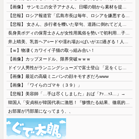
【画像】 サンモニの女子アナさん、日曜の朝から素材を提供してしまう
【悲報】ロシア報道官「広島市長は毎年、ロシアを嫌悪する『偽りの呪文』を繰り返し、日本人をゾンビ化させている」と主張
【悲報】 女さん、歩行者を轢いた挙句、道路に倒れてどえらいことになってしまうw w w w w w w
長身美ボディの保育士さんが女性用風俗を勢いで初利用…子供に絶対見せられないメスの顔でイキまくり。
井上晴美、乳首ヘア○ードや濡れ場お○ぱいがエ□過ぎる！人生最後のラスト写真集、最高！！
【ｗ】物凄くカワイイ子猫の取っ組み合い！
【画像】カップヌードル、限界突破ｗｗｗ
ドイツ人男性がランニングシューズで富士登山 「足をくじいて動けない」
【画像】最近の高級ミニバンの顔キモすぎだろwww
【画像】「ワイらのゴマキ（３９）」
【悲報】美容師「…手は尽くしました」おば「ｱｯ…ｯｽ…」→
韓国人「安貞桓が韓国代表に激怒！『惨憺たる結果、徹底的な刷新が必要だ』と監督や協会を痛烈批判」
お部屋が汚部屋になってまう、、