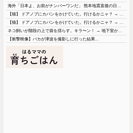
海外「日本よ、お前がナンバーワンだ」 熊本地震直後の日本の対応のスピードに世界が衝撃
【猫】 ドアノブにカバンをかけていた。行けるかニャ？ → 猫はこうなります…
【猫】 ドアノブにカバンをかけていた。行けるかニャ？ → 猫はこうなります…
ネコ飼いが階段の上で袋を揺らす。キラ〜ン！ → 地下室からヤツが現れる…
【衝撃映像】バカが津波を撮影しに行った結果…