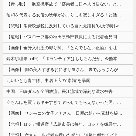
【赤っ恥】「航空機事故で『搭乗者に日本人は居ない』という発表は嫌い。人間として同じ価値だと思う」→ツッコミ殺到も「自分が気に入らないと思った」と...
昭和を代表する女優の晩年があまりにも寂しすぎる！と話題に、自身の子供を餓死する寸前までネグレクトした挙句……
【悲報】消費税減税に反対している自民党議員9人が判明ｗｗｗｗｗｗ
【速報】バスローブ姿の秋田県幹部職員による記者会見問題、ラブホテルからの参加だと特定「体調が優れなかったため...」とは何だったのか
【画像】全身入れ墨の彫り師、『とんでもない正論』を吐いて30万再生されてしまうｗｗｗｗｗｗｗ
鈴木紗理奈（49）「ボランティアはもちろんだが、今熊本へ旅行に行くことも支援になる」
【画像】 例の美人すぎるおにぎり屋さん、裏でおっさんが握っていたｗｗｗｗｗｗｗｗｗｗｗｗｗｗｗｗｗ
元いいとも青年隊、中居正広の”素顔”を暴露
中国、三峡ダムが全開放流。長江流域で深刻な洪水被害
立ちんぼを買うもキモすぎてヤらせてもらえなかった男、代わりの足コキでまさかの大量身寸米青ｗｗｗ
【画像】 サンモニの女子アナさん、日曜の朝から素材を提供してしまう
【悲報】ロシア報道官「広島市長は毎年、ロシアを嫌悪する『偽りの呪文』を繰り返し、日本人をゾンビ化させている」と主張
【悲報】 女さん、歩行者を轢いた挙句、道路に倒れてどえらいことになってしまうw w w w w w w