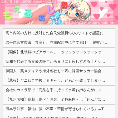
高市内閣の方針に反対した自民党議員9人のリストが話題に、「岩屋はどこへ行った？」との指摘もあるが……
岩手県宮古市議（共産）、赤旗配達中に当て逃げ → 警察から連絡が来て宮古署を訪れ事情聴取
【画像】北朝鮮のビアガール、エッッッッッッッッッッッッッッッッッ！
昭和を代表する女優の晩年があまりにも寂しすぎる！と話題に、自身の子供を餓死する寸前までネグレクトした挙句……
韓国人「英メディアや海外各社も一斉に韓国サッカー協会を巡る過去の不祥事を報道！」→「国際的な信用失墜の危機‥」
【悲報】ヤニねこで抜けるキャラ、74%が一致してしまうｗｗｗｗｗ
会社のカメラ部で「商品を手に持って水着お姉さんがにっこり」を撮影、だがお姉さんは素人アルバイトで親バレした結果……
【九州名物】鶏刺し食べた医師、全身麻痺へ…「死んだほうが良かったと思っていた」
熊本県知事「報道に強い不満・苦情が寄せられている」→TBSの報道特集がまさにそれな件