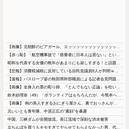
【画像】北朝鮮のビアガール、エッッッッッッッッッッッッッッッッッ！
【赤っ恥】「航空機事故で『搭乗者に日本人は居ない』という発表は嫌い。人間として同じ価値だと思う」→ツッコミ殺到も「自分が気に入らないと思った」と...
昭和を代表する女優の晩年があまりにも寂しすぎる！と話題に、自身の子供を餓死する寸前までネグレクトした挙句……
【悲報】消費税減税に反対している自民党議員9人が判明ｗｗｗｗｗｗ
【速報】バスローブ姿の秋田県幹部職員による記者会見問題、ラブホテルからの参加だと特定「体調が優れなかったため...」とは何だったのか
【画像】全身入れ墨の彫り師、『とんでもない正論』を吐いて30万再生されてしまうｗｗｗｗｗｗｗ
鈴木紗理奈（49）「ボランティアはもちろんだが、今熊本へ旅行に行くことも支援になる」
【画像】 例の美人すぎるおにぎり屋さん、裏でおっさんが握っていたｗｗｗｗｗｗｗｗｗｗｗｗｗｗｗｗｗ
元いいとも青年隊、中居正広の”素顔”を暴露
中国、三峡ダムが全開放流。長江流域で深刻な洪水被害
立ちんぼを買うもキモすぎてヤらせてもらえなかった男、代わりの足コキでまさかの大量身寸米青ｗｗｗ