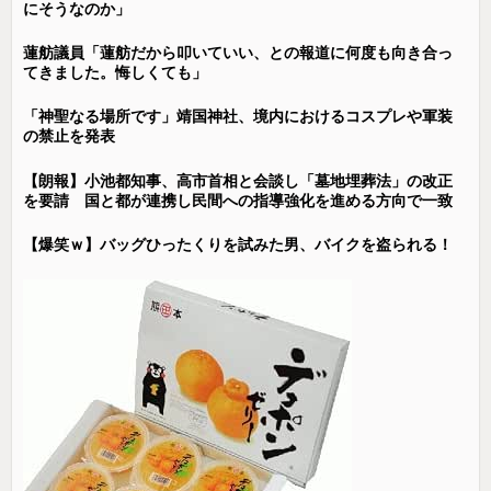
にそうなのか」
蓮舫議員「蓮舫だから叩いていい、との報道に何度も向き合っ
てきました。悔しくても」
「神聖なる場所です」靖国神社、境内におけるコスプレや軍装
の禁止を発表
【朗報】小池都知事、高市首相と会談し「墓地埋葬法」の改正
を要請 国と都が連携し民間への指導強化を進める方向で一致
【爆笑ｗ】バッグひったくりを試みた男、バイクを盗られる！