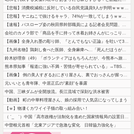
【悲報】消費税減税に反対している自民党議員9人が判明ｗｗｗｗｗｗ
【悲報】ヤニねこで抜けるキャラ、74%が一致してしまうｗｗｗｗｗ
【速報】バスローブ姿の秋田県幹部職員による記者会見問題、ラブホテルから...
会社のカメラ部で「商品を手に持って水着お姉さんがにっこり」を撮影、だが...
【画像】全身入れ墨の彫り師、『とんでもない正論』を吐いて30万再生され...
【九州名物】鶏刺し食べた医師、全身麻痺へ…「死んだほうが良かったと思っ...
鈴木紗理奈（49）「ボランティアはもちろんだが、今熊本へ旅行に行くこと...
熊本県知事「報道に強い不満・苦情が寄せられている」→TBSの報道特集が...
【画像】 例の美人すぎるおにぎり屋さん、裏でおっさんが握っていたｗｗｗ...
元いいとも青年隊、中居正広の”素顔”を暴露
中国、三峡ダムが全開放流。長江流域で深刻な洪水被害
【動画】 町の中華料理屋さん、娘の採用で人気店になってしまう
【ｗ】物凄くカワイイ子猫の取っ組み合い！
（ ´_ゝ`）中国「高市政権が法制化を進めた国家情報局の設置日が7月3...
中曽根元首相「北東アジアで急激な変化 日韓協力強化を」