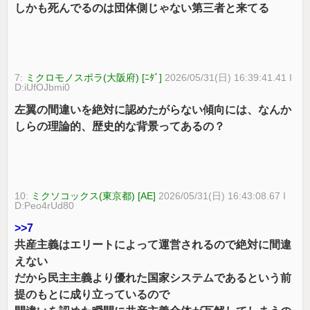
しかも死んでるのは団体側じゃない第三者と来てる
7:
ミクロモノスポラ(大阪府) [ﾆﾀﾞ]
2026/05/31(日) 16:39:41.41 I
D:iUfOJbmi0
左翼の間違いを絶対に認めたがらない傾向には、なんか
しらの理論的、歴史的な背景ってあるの？
10:
ミクソコックス(東京都) [AE]
2026/05/31(日) 16:43:08.67 I
D:Peo4rUd80
>>7
共産主義はエリートによって運営されるので絶対に間違
えない
だから民主主義より優れた国家システムであるという前
提のもとに成り立っているので