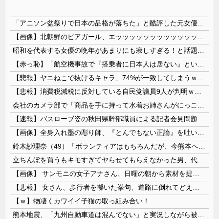
「アニソン盆祭りで日本の品格が落ちた」と酷評した元女優、「あんたが品格を語るのかよ！」と総ツッコミを食らってしまい……
【画像】北朝鮮のビアガール、エッッッッッッッッッッッッッッッッッ！
昭和を代表する女優の晩年があまりにも寂しすぎる！と話題に、自身の子供を餓死する寸前までネグレクトした挙句……
【赤っ恥】「航空機事故で『搭乗者に日本人は居ない』という発表は嫌い。人間として同じ価値だと思う」→ツッコミ殺到も「自分が気に入らないと思った」と...
【悲報】ヤニねこで抜けるキャラ、74%が一致してしまうｗｗｗｗｗ
【悲報】消費税減税に反対している自民党議員9人が判明ｗｗｗｗｗｗ
会社のカメラ部で「商品を手に持って水着お姉さんがにっこり」を撮影、だがお姉さんは素人アルバイトで親バレした結果……
【速報】バスローブ姿の秋田県幹部職員による記者会見問題、ラブホテルからの参加だと特定「体調が優れなかったため...」とは何だったのか
【画像】全身入れ墨の彫り師、『とんでもない正論』を吐いて30万再生されてしまうｗｗｗｗｗｗｗ
鈴木紗理奈（49）「ボランティアはもちろんだが、今熊本へ旅行に行くことも支援になる」
立ちんぼを買うもキモすぎてヤらせてもらえなかった男、代わりの足コキでまさかの大量身寸米青ｗｗｗ
【画像】 サンモニの女子アナさん、日曜の朝から素材を提供してしまう
【悲報】 女さん、歩行者を轢いた挙句、道路に倒れてどえらいことになってしまうw w w w w w w
【ｗ】物凄くカワイイ子猫の取っ組み合い！
熊本地震、「九州自動車道は混んでない」と実況しながら被災地へ向かう有名アナなどに批判殺到 全国紙記者「最新の状況をいち早く伝えることは報道機関としての責務」「情報を取り上げることには大きな意義がある」