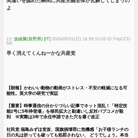
間違いを認めた瞬間に共産主義全体が瓦解してしまうの
よ
13:
放線菌(長野県) [IT]
2026/05/31(日) 16:59:10.09 ID:YVpCCD
5l0
早く消えてくんねーかな共産党
【朗報】かわいい動物の動画がストレス・不安の軽減になる可
能性。英大学の研究で実証
【重要】時事通信の分かりづらい記事でネット混乱！「特定技
能2号に5年枠登場」を移民拡大と勘違いし反対パブコメが殺
到 ※実際は3年で永住申請できた穴を塞ぐ改正
社民党 福島みずほ党首、国旗損壊罪に危機感「お子様ランチの
日の丸は折っても破っても処罰されない、 どうでしょう。本当