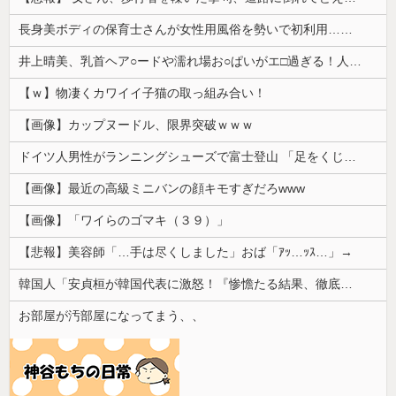
長身美ボディの保育士さんが女性用風俗を勢いで初利用…子供に絶対見せられないメスの顔でイキまくり。
井上晴美、乳首ヘア○ードや濡れ場お○ぱいがエ□過ぎる！人生最後のラスト写真集、最高！！
【ｗ】物凄くカワイイ子猫の取っ組み合い！
【画像】カップヌードル、限界突破ｗｗｗ
ドイツ人男性がランニングシューズで富士登山 「足をくじいて動けない」
【画像】最近の高級ミニバンの顔キモすぎだろwww
【画像】「ワイらのゴマキ（３９）」
【悲報】美容師「…手は尽くしました」おば「ｱｯ…ｯｽ…」→
韓国人「安貞桓が韓国代表に激怒！『惨憺たる結果、徹底的な刷新が必要だ』と監督や協会を痛烈批判」
お部屋が汚部屋になってまう、、