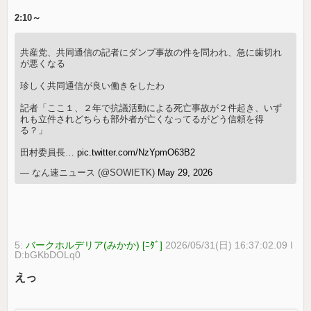
2:10～
共産党、共同通信の記者にダンプ事故の件を問われ、急に歯切れ
が悪くなる
珍しく共同通信が良い働きをしたわ
記者「ここ１、２年で抗議活動による死亡事故が２件起き、いず
れも立件されどちらも部外者が亡くなってるがどう信頼を得
る？」
田村委員長…
pic.twitter.com/NzYpmO63B2
— なん速ニュース (@SOWIETK)
May 29, 2026
5:
バークホルデリア(みかか) [ﾆﾀﾞ]
2026/05/31(日) 16:37:02.09 I
D:bGKbDOLq0
えっ