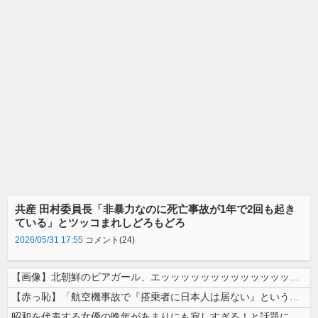
共産 田村委員長「非暴力なのに死亡事故が1年で2回も起き
ている」とツッコまれしどろもどろ
2026/05/31 17:55
コメント(24)
【画像】北朝鮮のビアガール、エッッッッッッッッッッッッッッッッッ！
【赤っ恥】「航空機事故で『搭乗者に日本人は居ない』という発表は嫌い。人...
昭和を代表する女優の晩年があまりにも寂しすぎる！と話題に、自身の子供を...