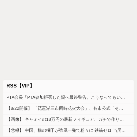
RSS【VIP】
PTA会長「PTA参加拒否した親へ最終警告。こうなってもいい？」
【8/22開催】 「琵琶湖三市同時花火大会」、各市公式「そんな花火大会は存在しない」→ 高価チケットを購入した人達がSNS阿鼻叫喚
【画像】 キャミイの18万円の最新フィギュア、ガチで作り込みがエグすぎる
【悲報】 中国、橋の欄干が強風一発で粉々に 鉄筋ゼロ 当局「接着剤でくっつけただけ」「正常で、品質問題はない」