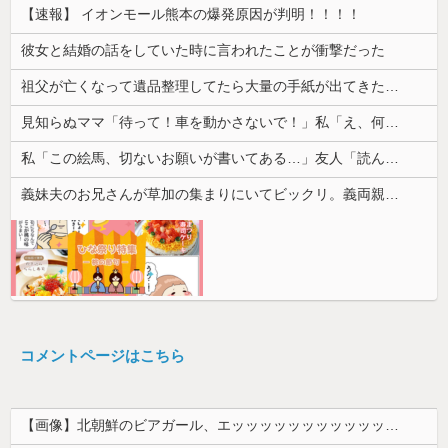
【速報】 イオンモール熊本の爆発原因が判明！！！！
彼女と結婚の話をしていた時に言われたことが衝撃だった
祖父が亡くなって遺品整理してたら大量の手紙が出てきた。全部同じ女性で祖父と恋愛関係だったっぽい
見知らぬママ「待って！車を動かさないで！」私「え、何があったの！？」→慌てて降りると園長先生が激怒していて…
私「この絵馬、切ないお願いが書いてある…」友人「読んでみて」→有名神社で見つけた願い事の内容に、思わず神様も困るだろうと思ってしまい…
義妹夫のお兄さんが草加の集まりにいてビックリ。義両親は新興宗教大嫌いな人たちなのに...
コメントページはこちら
【画像】北朝鮮のビアガール、エッッッッッッッッッッッッッッッッッ！