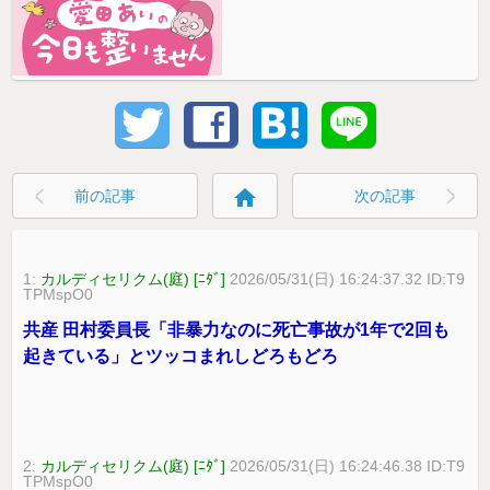
home
前の記事
次の記事
1:
カルディセリクム(庭) [ﾆﾀﾞ]
2026/05/31(日) 16:24:37.32 ID:T9
TPMspO0
共産 田村委員長「非暴力なのに死亡事故が1年で2回も
起きている」とツッコまれしどろもどろ
2:
カルディセリクム(庭) [ﾆﾀﾞ]
2026/05/31(日) 16:24:46.38 ID:T9
TPMspO0