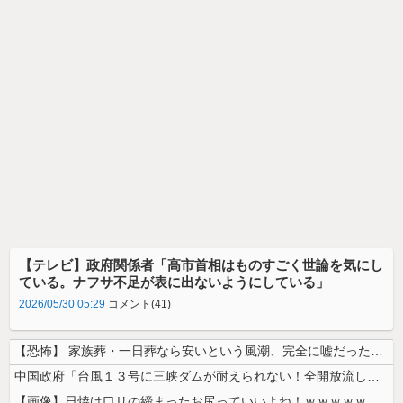
【テレビ】政府関係者「高市首相はものすごく世論を気にし
ている。ナフサ不足が表に出ないようにしている」
2026/05/30 05:29
コメント(41)
【恐怖】 家族葬・一日葬なら安いという風潮、完全に嘘だった・・・・
中国政府「台風１３号に三峡ダムが耐えられない！全開放流しろ！」⇒ 下流...
【画像】日焼け口リの締まったお尻っていいよね！ｗｗｗｗｗ