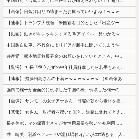
中国政府「台風１３号に三峡ダムが耐えられない！全開放流しろ！」⇒ 下流域の街が壊滅状態ｗｗｗｗｗ
【画像】日焼け口リの締まったお尻っていいよね！ｗｗｗｗｗ
【速報】トランプ大統領「米国籍を目的とした「出産ツーリズム」を禁止する！中国人が子供の国籍目的に出産しに来るのはおかしい！」ｗｗｗｗｗｗｗｗｗｗ...
【動画】動きがキレッキレすぎるJKアイドル、見つかるｗｗｗｗ
中国製自動車、不具合によりドアが勝手に開いてしまう件
共産党「熊本地震救援募金のお願いをしていたところ、中指を立てられました。中指がメガネに当たり、危うく怪我をするところでした」
【驚愕】 社長「役立たずの中年社員解雇したら若手もみんな辞めてしまった…」
【速報】 齋藤飛鳥さんの下着ｗｗｗｗｗｗｗｗ （※画像あり）
強風で欄干が全面的に倒壊した中国の橋、倒壊した欄干の破片を調べると凄まじい事実が発覚して……
【画像】 サンモニの女子アナさん、日曜の朝から素材を提供してしまう
【悲報】 女さん、歩行者を轢いた挙句、道路に倒れてどえらいことになってしまうw w w w w w w
長身美ボディの保育士さんが女性用風俗を勢いで初利用…子供に絶対見せられないメスの顔でイキまくり。
井上晴美、乳首ヘア○ードや濡れ場お○ぱいがエ□過ぎる！人生最後のラスト写真集、最高！！