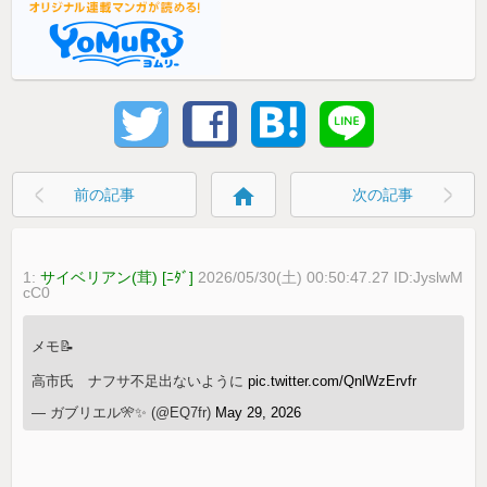
home
前の記事
次の記事
1:
サイベリアン(茸) [ﾆﾀﾞ]
2026/05/30(土) 00:50:47.27 ID:JyslwM
cC0
メモ📝
高市氏 ナフサ不足出ないように
pic.twitter.com/QnlWzErvfr
— ガブリエル🎌✨ (@EQ7fr)
May 29, 2026