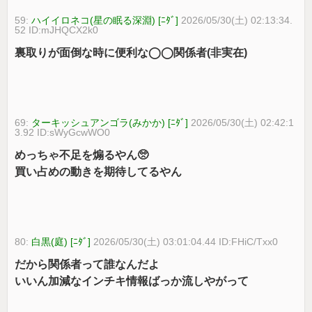
59:
ハイイロネコ(星の眠る深淵) [ﾆﾀﾞ]
2026/05/30(土) 02:13:34.
52 ID:mJHQCX2k0
裏取りが面倒な時に便利な◯◯関係者(非実在)
69:
ターキッシュアンゴラ(みかか) [ﾆﾀﾞ]
2026/05/30(土) 02:42:1
3.92 ID:sWyGcwWO0
めっちゃ不足を煽るやん🥺
買い占めの動きを期待してるやん
80:
白黒(庭) [ﾆﾀﾞ]
2026/05/30(土) 03:01:04.44 ID:FHiC/Txx0
だから関係者って誰なんだよ
いいん加減なインチキ情報ばっか流しやがって