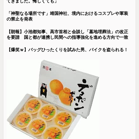
てきました。悔しくても」
「神聖なる場所です」靖国神社、境内におけるコスプレや軍装
の禁止を発表
【朗報】小池都知事、高市首相と会談し「墓地埋葬法」の改正
を要請 国と都が連携し民間への指導強化を進める方向で一致
【爆笑ｗ】バッグひったくりを試みた男、バイクを盗られる！