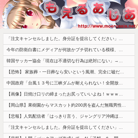
「注文キャンセルしました。身分証を提出してください」とAmazonから突然のメール、怪しすぎるのでカスタマーに確認したら……
今年の防衛白書にメディアが何故かブチ切れている模様、躍起になって批判するも逆に有権者からは……
韓国サッカー協会「現在は不適切な行為は絶対にない」→韓国人「一番重要なのは2002年なのにそこは言及しないんだなｗｗｗ」「責任逃れが本当にひどい...
【恐怖】 家族葬・一日葬なら安いという風潮、完全に嘘だった・・・・
中国政府「台風１３号に三峡ダムが耐えられない！全開放流しろ！」⇒ 下流域の街が壊滅状態ｗｗｗｗｗ
【画像】日焼け口リの締まったお尻っていいよね！ｗｗｗｗｗ
【岡山県】果樹園からマスカット約200房を盗んだ無職男性を逮捕「ぶどうを売って生活費に充てていた」※氏名非公開
【悲報】人気配信者「はっきり言う、ジャングリア沖縄ほんとーーーーーーーーにおもんない！！！！」→炎上
「注文キャンセルしました。身分証を提出してください」とAmazonから突然のメール、怪しすぎるのでカスタマーに確認したら……