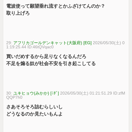
電波使って願望垂れ流すとかふざけてんのか？
取り上げろ
29:
アフリカゴールデンキャット(大阪府) [EG]
2026/05/30(土) 0
1:19:25.44 ID:46tQVqac0
買いだめするから足りなくなるんだろ
不足を煽る奴が社会不安を引き起こしてる
30:
ユキヒョウ(みかか) [ﾆﾀﾞ]
2026/05/30(土) 01:21:51.29 ID:zfM
QQP7h0
さあそろそろ詰むらしいし
どうなるのか見たいもんよ