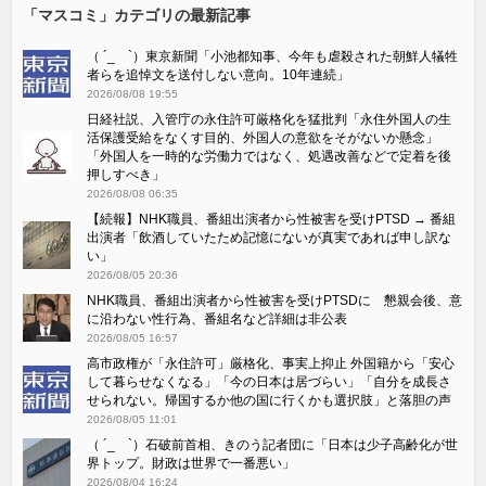
「マスコミ」カテゴリの最新記事
（ ´_ゝ`）東京新聞「小池都知事、今年も虐殺された朝鮮人犠牲
者らを追悼文を送付しない意向。10年連続」
2026/08/08 19:55
日経社説、入管庁の永住許可厳格化を猛批判「永住外国人の生
活保護受給をなくす目的、外国人の意欲をそがないか懸念」
「外国人を一時的な労働力ではなく、処遇改善などで定着を後
押しすべき」
2026/08/08 06:35
【続報】NHK職員、番組出演者から性被害を受けPTSD → 番組
出演者「飲酒していたため記憶にないが真実であれば申し訳な
い」
2026/08/05 20:36
NHK職員、番組出演者から性被害を受けPTSDに 懇親会後、意
に沿わない性行為、番組名など詳細は非公表
2026/08/05 16:57
高市政権が「永住許可」厳格化、事実上抑止 外国籍から「安心
して暮らせなくなる」「今の日本は居づらい」「自分を成長さ
せられない。帰国するか他の国に行くかも選択肢」と落胆の声
2026/08/05 11:01
（ ´_ゝ`）石破前首相、きのう記者団に「日本は少子高齢化が世
界トップ。財政は世界で一番悪い」
2026/08/04 16:24