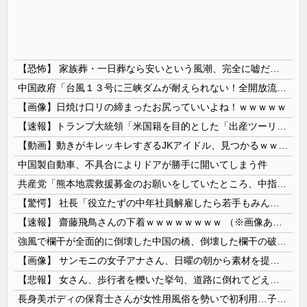
【恐怖】 家族葬・一日葬なら安いという風潮、完全に嘘だった・・・・
中国政府「台風１３号に三峡ダムが耐えられない！全開放流しろ！」⇒ 下流域の街が壊滅状態ｗｗｗｗｗ
【画像】日焼け口リの締まったお尻っていいよね！ｗｗｗｗｗ
【速報】トランプ大統領「米国籍を目的とした「出産ツーリズム」を禁止する！中国人が子供の国籍目的に出産しに来るのはおかしい！」ｗｗｗｗｗｗｗｗｗｗ...
【動画】動きがキレッキレすぎるJKアイドル、見つかるｗｗｗｗ
中国製自動車、不具合によりドアが勝手に開いてしまう件
共産党「熊本地震救援募金のお願いをしていたところ、中指を立てられました。中指がメガネに当たり、危うく怪我をするところでした」
【驚愕】 社長「役立たずの中年社員解雇したら若手もみんな辞めてしまった…」
【速報】 齋藤飛鳥さんの下着ｗｗｗｗｗｗｗｗ （※画像あり）
強風で欄干が全面的に倒壊した中国の橋、倒壊した欄干の破片を調べると凄まじい事実が発覚して……
【画像】 サンモニの女子アナさん、日曜の朝から素材を提供してしまう
【悲報】 女さん、歩行者を轢いた挙句、道路に倒れてどえらいことになってしまうw w w w w w w
長身美ボディの保育士さんが女性用風俗を勢いで初利用…子供に絶対見せられないメスの顔でイキまくり。