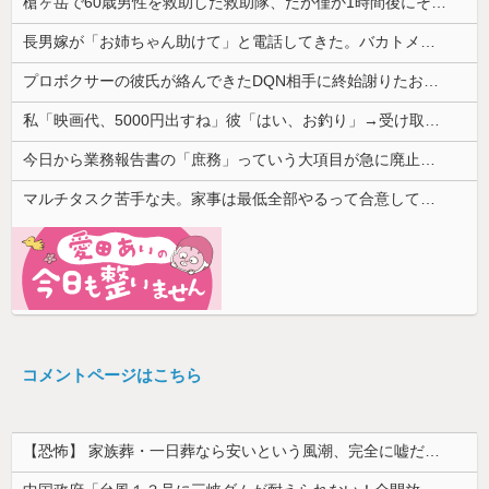
槍ヶ岳で60歳男性を救助した救助隊、だが僅か1時間後にその男性が所属していたPTから連絡があって……
長男嫁が「お姉ちゃん助けて」と電話してきた。バカトメが、雪の中うちの息子に会いに来ようとしたらしく...
プロボクサーの彼氏が絡んできたDQN相手に終始謝りたおしててダサすぎる。正直かっこ悪かった
私「映画代、5000円出すね」彼「はい、お釣り」→受け取った金額を見て、デート中の違和感に気づいてしまい…
今日から業務報告書の「庶務」っていう大項目が急に廃止されたんだけど意味不明すぎる
マルチタスク苦手な夫。家事は最低全部やるって合意してるけど、ミスが多いと任せたくなくなって...
コメントページはこちら
【恐怖】 家族葬・一日葬なら安いという風潮、完全に嘘だった・・・・