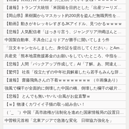
【速報】トランプ大統領「米国籍を目的とした「出産ツーリズム」を禁止する...
【岡山県】果樹園からマスカット約200房を盗んだ無職男性を逮捕「ぶどう...
【動画】動きがキレッキレすぎるJKアイドル、見つかるｗｗｗｗ
【悲報】人気配信者「はっきり言う、ジャングリア沖縄ほんとーーーーーーー...
中国製自動車、不具合によりドアが勝手に開いてしまう件
「注文キャンセルしました。身分証を提出してください」とAmazonから...
共産党「熊本地震救援募金のお願いをしていたところ、中指を立てられました...
【悲報】人間「バックアップ作成して」AI「了解。あ、間違えちゃったｗ」...
【驚愕】 社長「役立たずの中年社員解雇したら若手もみんな辞めてしまった...
【速報】 齋藤飛鳥さんの下着ｗｗｗｗｗｗｗｗ （※画像あり）
強風で欄干が全面的に倒壊した中国の橋、倒壊した欄干の破片を調べると凄ま...
【悲報】 とんでも無いヤバい台風がお盆直撃ｗ
【ｗ】物凄くカワイイ子猫の取っ組み合い！
（ ´_ゝ`）中国「高市政権が法制化を進めた国家情報局の設置日が7月3...
中曽根元首相「北東アジアで急激な変化 日韓協力強化を」