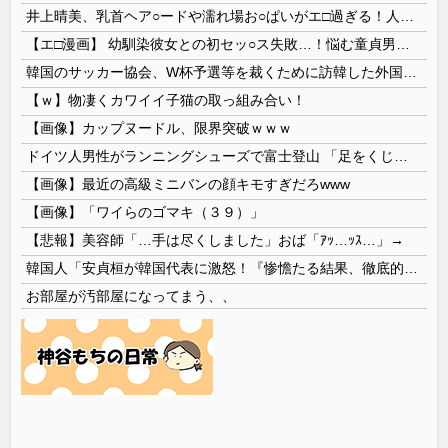
井上晴美、乳首ヘア○ードや濡れ場お○ぱいがエ□過ぎる！人生最後のラスト写真集、最高！！
【エ□漫画】 幼馴染彼女との初セッ○ス失敗…！悩む童貞男子にクラスメイトのギャルJKが優しく近づきオチ○ポよしよしされちゃう…！
韓国のサッカー協会、W杯予選等を裁くために訪韓した外国人審判を「性接待」していた……大して強くもないチームが潤沢な予算を持ってりゃそうなるわな
【ｗ】物凄くカワイイ子猫の取っ組み合い！
【画像】カップヌードル、限界突破ｗｗｗ
ドイツ人男性がランニングシューズで富士登山 「足をくじいて動けない」
【画像】最近の高級ミニバンの顔キモすぎだろwww
【画像】「ワイらのゴマキ（３９）」
【悲報】美容師「…手は尽くしました」おば「ｱｯ…ｯｽ…」→
韓国人「安貞桓が韓国代表に激怒！『惨憺たる結果、徹底的な刷新が必要だ』と監督や協会を痛烈批判」
お部屋が汚部屋になってまう、、