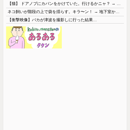
【猫】 ドアノブにカバンをかけていた。行けるかニャ？ → 猫はこうなります…
ネコ飼いが階段の上で袋を揺らす。キラ〜ン！ → 地下室からヤツが現れる…
【衝撃映像】バカが津波を撮影しに行った結果…