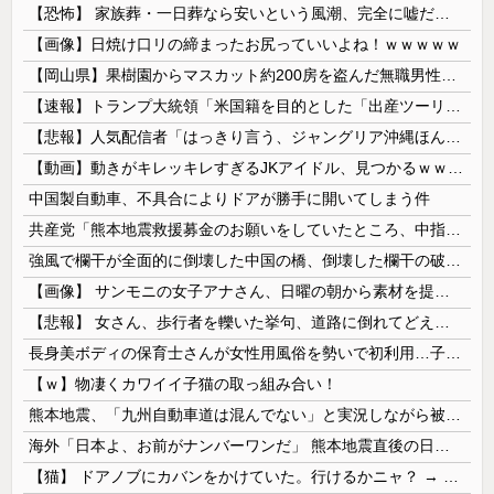
【恐怖】 家族葬・一日葬なら安いという風潮、完全に嘘だった・・・・
【画像】日焼け口リの締まったお尻っていいよね！ｗｗｗｗｗ
【岡山県】果樹園からマスカット約200房を盗んだ無職男性を逮捕「ぶどうを売って生活費に充てていた」※氏名非公開
【速報】トランプ大統領「米国籍を目的とした「出産ツーリズム」を禁止する！中国人が子供の国籍目的に出産しに来るのはおかしい！」ｗｗｗｗｗｗｗｗｗｗ...
【悲報】人気配信者「はっきり言う、ジャングリア沖縄ほんとーーーーーーーーにおもんない！！！！」→炎上
【動画】動きがキレッキレすぎるJKアイドル、見つかるｗｗｗｗ
中国製自動車、不具合によりドアが勝手に開いてしまう件
共産党「熊本地震救援募金のお願いをしていたところ、中指を立てられました。中指がメガネに当たり、危うく怪我をするところでした」
強風で欄干が全面的に倒壊した中国の橋、倒壊した欄干の破片を調べると凄まじい事実が発覚して……
【画像】 サンモニの女子アナさん、日曜の朝から素材を提供してしまう
【悲報】 女さん、歩行者を轢いた挙句、道路に倒れてどえらいことになってしまうw w w w w w w
長身美ボディの保育士さんが女性用風俗を勢いで初利用…子供に絶対見せられないメスの顔でイキまくり。
【ｗ】物凄くカワイイ子猫の取っ組み合い！
熊本地震、「九州自動車道は混んでない」と実況しながら被災地へ向かう有名アナなどに批判殺到 全国紙記者「最新の状況をいち早く伝えることは報道機関としての責務」「情報を取り上げることには大きな意義がある」
海外「日本よ、お前がナンバーワンだ」 熊本地震直後の日本の対応のスピードに世界が衝撃
【猫】 ドアノブにカバンをかけていた。行けるかニャ？ → 猫はこうなります…