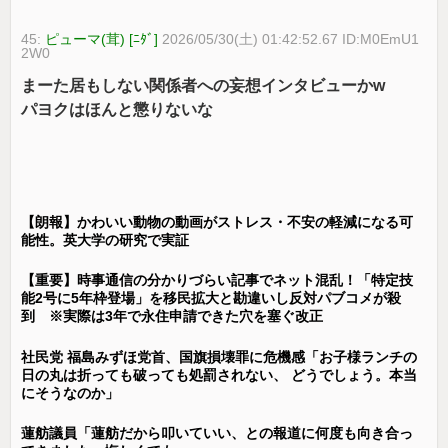
45:
ピューマ(茸) [ﾆﾀﾞ]
2026/05/30(土) 01:42:52.67 ID:M0EmU1
2W0
まーた居もしない関係者への妄想インタビューかw
パヨクはほんと懲りないな
【朗報】かわいい動物の動画がストレス・不安の軽減になる可
能性。英大学の研究で実証
【重要】時事通信の分かりづらい記事でネット混乱！「特定技
能2号に5年枠登場」を移民拡大と勘違いし反対パブコメが殺
到 ※実際は3年で永住申請できた穴を塞ぐ改正
社民党 福島みずほ党首、国旗損壊罪に危機感「お子様ランチの
日の丸は折っても破っても処罰されない、 どうでしょう。本当
にそうなのか」
蓮舫議員「蓮舫だから叩いていい、との報道に何度も向き合っ