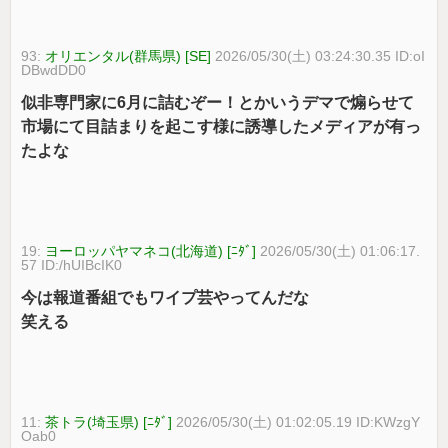
93:
オリエンタル(群馬県) [SE]
2026/05/30(土) 03:24:30.35 ID:oI
DBwdDD0
似非専門家に6月に詰むぞー！とかいうデマで煽らせて
市場にて目詰まりを起こす様に誘導したメディアが有っ
たよな
19:
ヨーロッパヤマネコ(北海道) [ﾆﾀﾞ]
2026/05/30(土) 01:06:17.
57 ID:/hUIBcIK0
今は報道番組でもワイプ芸やってんだな
笑える
11:
茶トラ(埼玉県) [ﾆﾀﾞ]
2026/05/30(土) 01:02:05.19 ID:KWzgY
Oab0