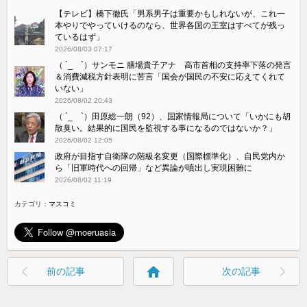
【テレビ】橋下徹氏「男系男子は重要かもしれないが、これ一
本やりでやっていけるのなら、世界各国の王室はすべてが残っ
ているはず」
2026/08/03 07:17
（ ´_ゝ`）サンモニ 膳場貴子アナ 高市首相の支持率下落の発言
＆消費減税方針表明に苦言「国会が国民の不安に応えてくれて
いない」
2026/08/02 20:43
（ ´_ゝ`）田原総一朗（92）、国家情報局について「いかにも胡
散臭い。結果的に国民を監視する事になるのではないか？」
2026/08/02 12:05
政府が目指す自衛隊の階級名変更（国際標準化）、自民党内か
ら「旧軍時代への回帰」など異論が噴出し実現困難に
2026/08/02 11:19
カテゴリ：
マスコミ
home
前の記事
次の記事