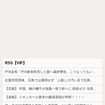
RSS【VIP】
PTA会長「PTA参加拒否した親へ最終警告。こうなってもいい？」
左翼市民団体、広島では通用せず「人殺しの汚い足で広島の土を踏むな！」→広島県民「お前らの方が汚いんじゃ！」「ワシらが広島県民じゃ」
【悲報】 中国、橋の欄干が強風一発で粉々に 鉄筋ゼロ 当局「接着剤でくっつけただけ」「正常で、品質問題はない」
【速報】 イオンモール熊本の爆発原因が判明！！！！