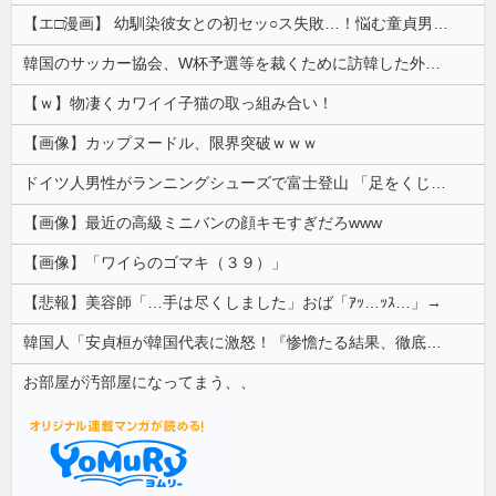
【エ□漫画】 幼馴染彼女との初セッ○ス失敗…！悩む童貞男子にクラスメイトのギャルJKが優しく近づきオチ○ポよしよしされちゃう…！
韓国のサッカー協会、W杯予選等を裁くために訪韓した外国人審判を「性接待」していた……大して強くもないチームが潤沢な予算を持ってりゃそうなるわな
【ｗ】物凄くカワイイ子猫の取っ組み合い！
【画像】カップヌードル、限界突破ｗｗｗ
ドイツ人男性がランニングシューズで富士登山 「足をくじいて動けない」
【画像】最近の高級ミニバンの顔キモすぎだろwww
【画像】「ワイらのゴマキ（３９）」
【悲報】美容師「…手は尽くしました」おば「ｱｯ…ｯｽ…」→
韓国人「安貞桓が韓国代表に激怒！『惨憺たる結果、徹底的な刷新が必要だ』と監督や協会を痛烈批判」
お部屋が汚部屋になってまう、、