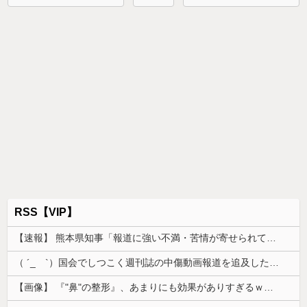
RSS【VIP】
【速報】 熊本県知事「報道に強い不満・苦情が寄せられている」→TBSの報道特集がまさにそれな件
（ ´_ゝ`）国会でしつこく週刊誌の中傷動画報道を追及した立憲議員、自身への誹謗中傷・苦情電話被害を訴え「総理に疑問を質す、当然のことをした...
【画像】 『"鼻"の整形』、あまりにも効果がありすぎるｗｗｗｗｗｗｗｗｗｗｗ