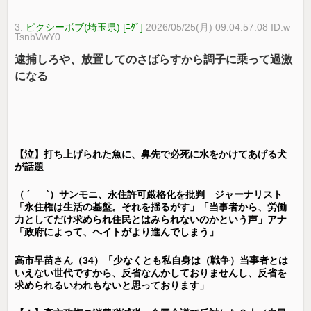
3:
ピクシーボブ(埼玉県) [ﾆﾀﾞ]
2026/05/25(月) 09:04:57.08 ID:w
TsnbVwY0
逮捕しろや、放置してのさばらすから調子に乗って過激
になる
【泣】打ち上げられた魚に、鼻先で必死に水をかけてあげる犬
が話題
（ ´_ゝ`）サンモニ、永住許可厳格化を批判 ジャーナリスト
「永住権は生活の基盤。それを揺るがす」「当事者から、労働
力としてだけ求められ住民とはみられないのかという声」アナ
「政府によって、ヘイトがより進んでしまう」
高市早苗さん（34）「少なくとも私自身は（戦争）当事者とは
いえない世代ですから、反省なんかしておりませんし、反省を
求められるいわれもないと思っております」