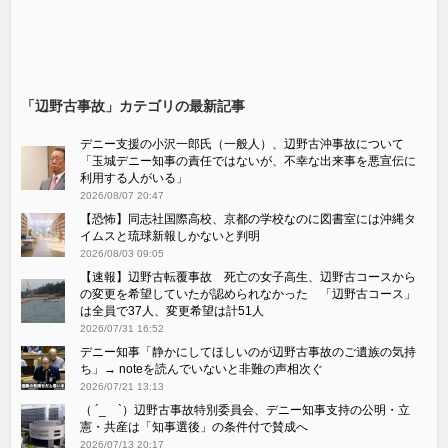
「辺野古事故」カテゴリの最新記事
デニー支援の小沢一郎氏（一般人）、辺野古沖事故について
「玉城デニー知事の責任ではないが、不幸な出来事を悪宣伝に
利用する人がいる」
2026/08/07 20:47
【恐怖】同志社国際高校、京都の学校なのに図書室には沖縄タ
イムスと琉球新報しかないと判明
2026/08/03 09:05
【速報】辺野古転覆事故 死亡の女子高生、辺野古コースから
の変更を希望していたが認められなかった 「辺野古コース」
は全員で37人、変更希望は計51人
2026/07/31 16:52
デニー知事「静かにしてほしいのが辺野古事故のご遺族の気持
ち」→ noteを読んでいないと非難の声相次ぐ
2026/07/21 13:13
（ ´_ゝ`）辺野古事故特別委員会、デニー知事支持の公明・立
憲・共産は「知事選後」の条件付で賛成へ
2026/07/13 20:17