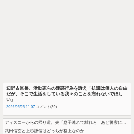
辺野古区長、活動家らの迷惑行為を訴え「抗議は個人の自由
だが、そこで生活をしている我々のことを忘れないでほし
い」
2026/05/25 11:07
コメント(39)
ディズニーからの帰り道。夫「息子連れて離れろ！あと警察に通報！」私「助...
武田信玄と上杉謙信はどっちが格上なのか