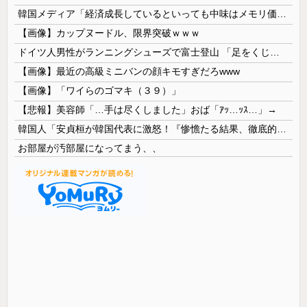
韓国メディア「経済成長しているといっても中味はメモリ価格だけ。雇用増加見通しが半減してしまった」……韓国の内需不況は根強い状況っすね
【画像】カップヌードル、限界突破ｗｗｗ
ドイツ人男性がランニングシューズで富士登山 「足をくじいて動けない」
【画像】最近の高級ミニバンの顔キモすぎだろwww
【画像】「ワイらのゴマキ（３９）」
【悲報】美容師「…手は尽くしました」おば「ｱｯ…ｯｽ…」→
韓国人「安貞桓が韓国代表に激怒！『惨憺たる結果、徹底的な刷新が必要だ』と監督や協会を痛烈批判」
お部屋が汚部屋になってまう、、