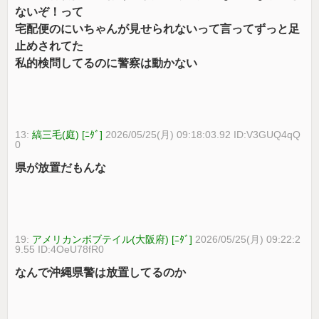
ないぞ！って
宅配便のにいちゃんが見せられないって言ってずっと足
止めされてた
私的検問してるのに警察は動かない
13:
縞三毛(庭) [ﾆﾀﾞ]
2026/05/25(月) 09:18:03.92 ID:V3GUQ4qQ
0
県が放置だもんな
19:
アメリカンボブテイル(大阪府) [ﾆﾀﾞ]
2026/05/25(月) 09:22:2
9.55 ID:4OeU78fR0
なんで沖縄県警は放置してるのか