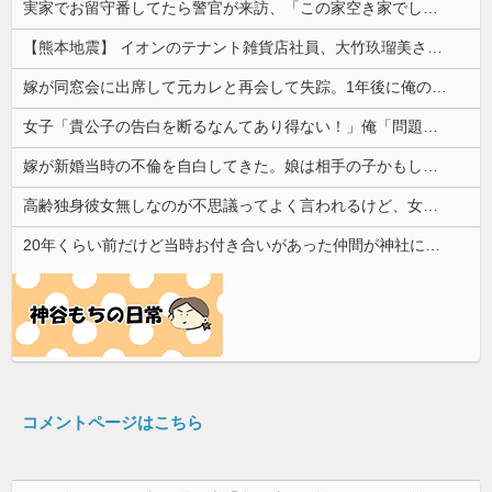
実家でお留守番してたら警官が来訪、「この家空き家でしたよね？」と問いかけてくるが実際は30年ほど住んでおり……
【熊本地震】 イオンのテナント雑貨店社員、大竹玖瑠美さん(22)がカワイイ・・・
嫁が同窓会に出席して元カレと再会して失踪。1年後に俺の家に投函されたものがこれ...
女子「貴公子の告白を断るなんてあり得ない！」俺「問題はそこじゃないだろ…」→いじめを止めるため動いた結果…
嫁が新婚当時の不倫を自白してきた。娘は相手の子かもしれないそうで俺と娘が他人なら男女の関係になるかもしれないと不安だったそうで…
高齢独身彼女無しなのが不思議ってよく言われるけど、女と人付き合いとかめんどくさすぎる
20年くらい前だけど当時お付き合いがあった仲間が神社に赤いものを身につけちゃいけないと言ってた
コメントページはこちら