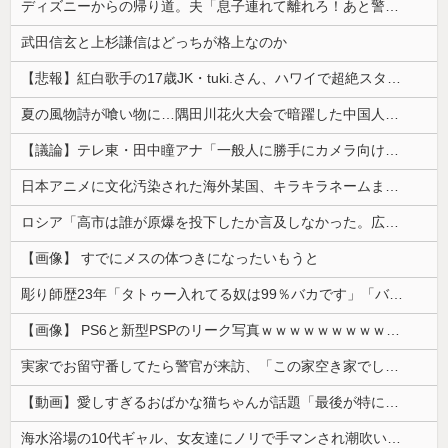
ディズニーからの帰り道。夫「息子連れて離れろ！あと警察に通報！」私「助けて！」駅員「どうしました！？」→トンデモナイことに…
武田信玄と上杉謙信はどっちが格上なのか
【悲報】紅白歌手の17歳JK・tuki.さん、ハワイで超絶スタイルを晒すも『顔だけ頑なに隠す』ムーブを継続へｗｗｗｗ
夏の風物詩が喰い物に…隅田川花火大会で暗躍した中国人「場所取り転売ヤー」の高笑い
【議論】テレ東・田中瞳アナ「一般人に勝手にカメラ向けられて恐怖を感じるの！」←これ
日本アニメに文化汚染された海外某国、キラキラネームまで日本風の”あれ”に影響されてしまった結果……
ロシア「高市は誰が原爆を投下したか言及しなかった。広島と長崎に落ちたのはUFOだと思っているのか?」
【画像】 すでにメスの体つきになったいもうと
彫り師歴23年「タトゥー入れてる奴は99％バカです」「バカは5000円が好き」無断キャンセル、挨拶できない、金がない…客層をぶっちゃけ
【画像】 PS6と新型PSPのリーク写真ｗｗｗｗｗｗｗｗｗｗｗｗｗｗｗｗｗｗｗ
実家でお留守番してたら警官が来訪、「この家空き家でしたよね？」と問いかけてくるが実際は30年ほど住んでおり……
【動画】愛しすぎるおばかな猫ちゃんが話題「最後が特にかわいいｗ」
海水浴場の10代ギャル、女友達にノリで手マンされ潮吹いてガチイキしてしまうｗｗｗ