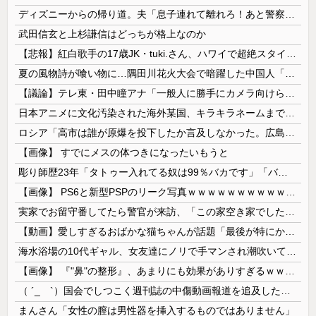
ディズニーからの帰り道。夫「息子連れて離れろ！あと警察に通報！」私「助けて！」駅員「どうしました！？」→トンデモナイことに…
武田信玄と上杉謙信はどっちが格上なのか
【悲報】紅白歌手の17歳JK・tuki.さん、ハワイで超絶スタイルを晒すも『顔だけ頑なに隠す』ムーブを継続へｗｗｗｗ
夏の風物詩が喰い物に…隅田川花火大会で暗躍した中国人「場所取り転売ヤー」の高笑い
【議論】テレ東・田中瞳アナ「一般人に勝手にカメラ向けられて恐怖を感じるの！」←これ
日本アニメに文化汚染された海外某国、キラキラネームまで日本風の”あれ”に影響されてしまった結果……
ロシア「高市は誰が原爆を投下したか言及しなかった。広島と長崎に落ちたのはUFOだと思っているのか?」
【画像】 すでにメスの体つきになったいもうと
彫り師歴23年「タトゥー入れてる奴は99％バカです」「バカは5000円が好き」無断キャンセル、挨拶できない、金がない…客層をぶっちゃけ
【画像】 PS6と新型PSPのリーク写真ｗｗｗｗｗｗｗｗｗｗｗｗｗｗｗｗｗｗｗ
実家でお留守番してたら警官が来訪、「この家空き家でしたよね？」と問いかけてくるが実際は30年ほど住んでおり……
【動画】愛しすぎるおばかな猫ちゃんが話題「最後が特にかわいいｗ」
海水浴場の10代ギャル、女友達にノリで手マンされ潮吹いてガチイキしてしまうｗｗｗ
【画像】 『"鼻"の整形』、あまりにも効果がありすぎるｗｗｗｗｗｗｗｗｗｗｗ
（ ´_ゝ`）国会でしつこく週刊誌の中傷動画報道を追及した立憲議員、自身への誹謗中傷・苦情電話被害を訴え「総理に疑問を質す、当然のことをした...
まんさん「女性の膣は男性器を挿入するものではありません」