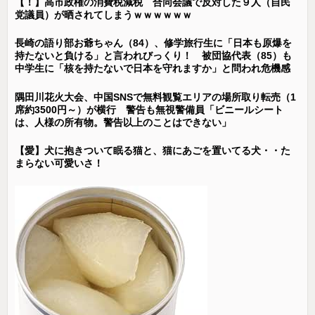
【！】高市政権の消費税減税 合同会議で反対した９人（自民
党議員）が晒されてしまうｗｗｗｗｗｗ
長崎の語り部お爺ちゃん（84）、修学旅行生に「日本も原爆を
持たないと負ける」と言われびっくり！ 被団協代表（85）も
中学生に「核を持たないで日本を守れますか」と問われ危機感
隅田川花火大会、中国SNSで無料観覧エリアの場所取り転売（1
席約3500円～）が横行 警告も無視警備員「ビニールシート
は、人様の所有物。警告以上のことはできない」
【愛】犬に抱きついて眠る猫と、猫にあごを置いてる犬・・た
まらない可愛いさ！