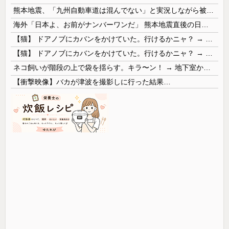
熊本地震、「九州自動車道は混んでない」と実況しながら被災地へ向かう有名アナなどに批判殺到 全国紙記者「最新の状況をいち早く伝えることは報道機関としての責務」「情報を取り上げることには大きな意義がある」
海外「日本よ、お前がナンバーワンだ」 熊本地震直後の日本の対応のスピードに世界が衝撃
【猫】 ドアノブにカバンをかけていた。行けるかニャ？ → 猫はこうなります…
【猫】 ドアノブにカバンをかけていた。行けるかニャ？ → 猫はこうなります…
ネコ飼いが階段の上で袋を揺らす。キラ〜ン！ → 地下室からヤツが現れる…
【衝撃映像】バカが津波を撮影しに行った結果…