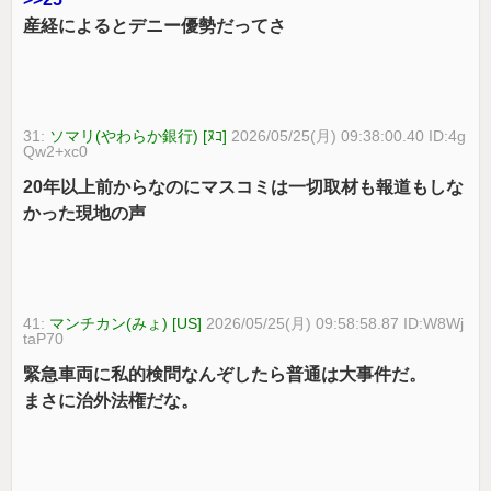
産経によるとデニー優勢だってさ
31:
ソマリ(やわらか銀行) [ﾇｺ]
2026/05/25(月) 09:38:00.40 ID:4g
Qw2+xc0
20年以上前からなのにマスコミは一切取材も報道もしな
かった現地の声
41:
マンチカン(みょ) [US]
2026/05/25(月) 09:58:58.87 ID:W8Wj
taP70
緊急車両に私的検問なんぞしたら普通は大事件だ。
まさに治外法権だな。