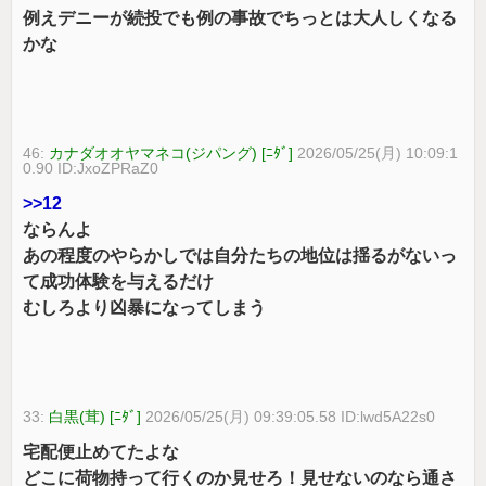
例えデニーが続投でも例の事故でちっとは大人しくなる
かな
46:
カナダオオヤマネコ(ジパング) [ﾆﾀﾞ]
2026/05/25(月) 10:09:1
0.90 ID:JxoZPRaZ0
>>12
ならんよ
あの程度のやらかしでは自分たちの地位は揺るがないっ
て成功体験を与えるだけ
むしろより凶暴になってしまう
33:
白黒(茸) [ﾆﾀﾞ]
2026/05/25(月) 09:39:05.58 ID:lwd5A22s0
宅配便止めてたよな
どこに荷物持って行くのか見せろ！見せないのなら通さ