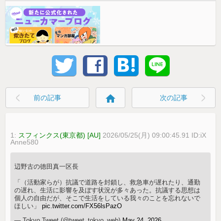
home
前の記事
次の記事
1:
スフィンクス(東京都) [AU]
2026/05/25(月) 09:00:45.91 ID:iX
Anne580
辺野古の徳田真一区長
「（活動家らが）抗議で道路を封鎖し、救急車が遅れたり、通勤
の遅れ、生活に影響を及ぼす状況が多々あった。抗議する思想は
個人の自由だが、そこで生活をしている我々のことを忘れないで
ほしい」
pic.twitter.com/FX56lsPazO
— Tokyo.Tweet (@tweet_tokyo_web)
May 24, 2026