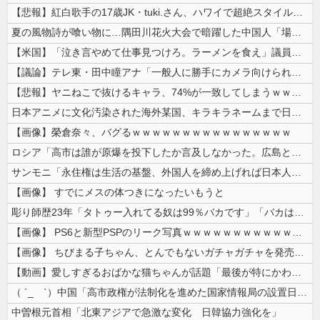
【悲報】紅白歌手の17歳JK・tuki.さん、ハワイで超絶スタイルを晒...
夏の風物詩が喰い物に…隅田川花火大会で暗躍した中国人「場所取り転売ヤー...
【米国】「泣き言やめて仕事見つけろ。ラーメンを食え」議員らの投稿にバン...
【議論】テレ東・田中瞳アナ「一般人に勝手にカメラ向けられて恐怖を感じる...
【悲報】ヤニねこで抜けるキャラ、74%が一致してしまうｗｗｗｗｗ
日本アニメに文化汚染された海外某国、キラキラネームまで日本風の”あれ”...
【画像】榮倉奈々、バグるｗｗｗｗｗｗｗｗｗｗｗｗｗｗｗｗ
ロシア「高市は誰が原爆を投下したか言及しなかった。広島と長崎に落ちたの...
サンモニ「永住権は生活の基盤、外国人を締め上げれば日本人が生きやすくな...
【画像】 すでにメスの体つきになったいもうと
彫り師歴23年「タトゥー入れてる奴は99％バカです」「バカは5000円...
【画像】 PS6と新型PSPのリーク写真ｗｗｗｗｗｗｗｗｗｗｗｗｗｗｗ...
【画像】 ちびまる子ちゃん、とんでもないガチャガチャを発売してしまうｗ...
【動画】愛しすぎるおばかな猫ちゃんが話題「最後が特にかわいいｗ」
（ ´_ゝ`）中国「高市政権が法制化を進めた国家情報局の設置日が7月3...
中曽根元首相「北東アジアで急激な変化 日韓協力強化を」