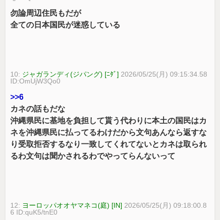
勿論周辺住民もだが
全ての日本国民が迷惑している
10:
ジャガランディ(ジパング) [ﾆﾀﾞ]
2026/05/25(月) 09:15:34.58
ID:OmUjW3Qo0
>>6
カネの話もだな
沖縄県民に基地を負担して貰う代わりに本土の国民はカ
ネを沖縄県民に払ってるわけだから文句あんなら返すな
り受取拒否するなり一致してくれてないとカネは取られ
るわ文句は聞かされるわでやってらんないって
12:
ヨーロッパオオヤマネコ(庭) [IN]
2026/05/25(月) 09:18:00.8
6 ID:quK5/tnE0