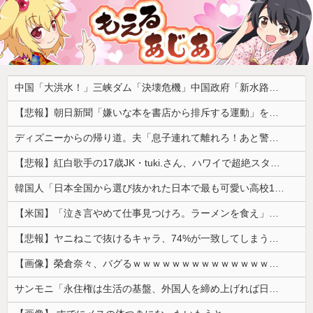
中国「大洪水！」三峡ダム「決壊危機」中国政府「新水路建設！（三峡新水路」現場職員「内部情報公開！（失踪」湖南省「三峡放流情報（画像」台風13号「三峡接近」→
【悲報】朝日新聞「嫌いな本を書店から排斥する運動」を好意的に紹介して大炎上 → 教諭「差別のない本屋に通いたい！」ｗｗｗｗｗｗｗｗｗｗｗｗ
ディズニーからの帰り道。夫「息子連れて離れろ！あと警察に通報！」私「助けて！」駅員「どうしました！？」→トンデモナイことに…
【悲報】紅白歌手の17歳JK・tuki.さん、ハワイで超絶スタイルを晒すも『顔だけ頑なに隠す』ムーブを継続へｗｗｗｗ
韓国人「日本全国から選び抜かれた日本で最も可愛い高校1年生がこの方です‥」→「これが日本のレベル‥」
【米国】「泣き言やめて仕事見つけろ。ラーメンを食え」議員らの投稿にバンス氏が猛反発…ブリトーの価格めぐる議論、共和党の内戦に発展
【悲報】ヤニねこで抜けるキャラ、74%が一致してしまうｗｗｗｗｗ
【画像】榮倉奈々、バグるｗｗｗｗｗｗｗｗｗｗｗｗｗｗｗｗ
サンモニ「永住権は生活の基盤、外国人を締め上げれば日本人が生きやすくなるは勘違い」