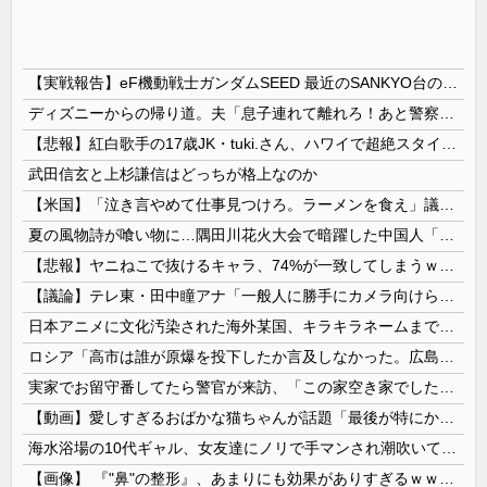
【実戦報告】eF機動戦士ガンダムSEED 最近のSANKYO台の中で最良！？ホールはお盆釘にするなよ！
ディズニーからの帰り道。夫「息子連れて離れろ！あと警察に通報！」私「助けて！」駅員「どうしました！？」→トンデモナイことに…
【悲報】紅白歌手の17歳JK・tuki.さん、ハワイで超絶スタイルを晒すも『顔だけ頑なに隠す』ムーブを継続へｗｗｗｗ
武田信玄と上杉謙信はどっちが格上なのか
【米国】「泣き言やめて仕事見つけろ。ラーメンを食え」議員らの投稿にバンス氏が猛反発…ブリトーの価格めぐる議論、共和党の内戦に発展
夏の風物詩が喰い物に…隅田川花火大会で暗躍した中国人「場所取り転売ヤー」の高笑い
【悲報】ヤニねこで抜けるキャラ、74%が一致してしまうｗｗｗｗｗ
【議論】テレ東・田中瞳アナ「一般人に勝手にカメラ向けられて恐怖を感じるの！」←これ
日本アニメに文化汚染された海外某国、キラキラネームまで日本風の”あれ”に影響されてしまった結果……
ロシア「高市は誰が原爆を投下したか言及しなかった。広島と長崎に落ちたのはUFOだと思っているのか?」
実家でお留守番してたら警官が来訪、「この家空き家でしたよね？」と問いかけてくるが実際は30年ほど住んでおり……
【動画】愛しすぎるおばかな猫ちゃんが話題「最後が特にかわいいｗ」
海水浴場の10代ギャル、女友達にノリで手マンされ潮吹いてガチイキしてしまうｗｗｗ
【画像】 『"鼻"の整形』、あまりにも効果がありすぎるｗｗｗｗｗｗｗｗｗｗｗ