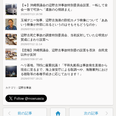
【ｗ】沖縄県議会の辺野古沖事故特別委員会設置、一転して全
会一致で可決へ「遺族の心情踏まえ」
2026/07/13 16:56
玉城デニー知事、辺野古漁港の防犯カメラ映像について「ああ
いう映像が外部に出るというのはそもそもどうなのか」
2026/07/13 12:03
辺野古死亡事故の調査特別委員会、当初反対していた公明党が
賛成にまわり設置へ
2026/07/12 11:14
【悲報】沖縄県議会、辺野古事故特別委の設置を否決 自民党
以外が反対
2026/07/09 07:49
ヘリ基地、TBSに厳重抗議！「平和丸船長は事故発生直後から
現在に至るまで、海上保安庁による取調べや、海難審判におけ
る聴取等の各種手続きに応じております！」
2026/07/07 19:21
カテゴリ：
辺野古事故
home
前の記事
次の記事