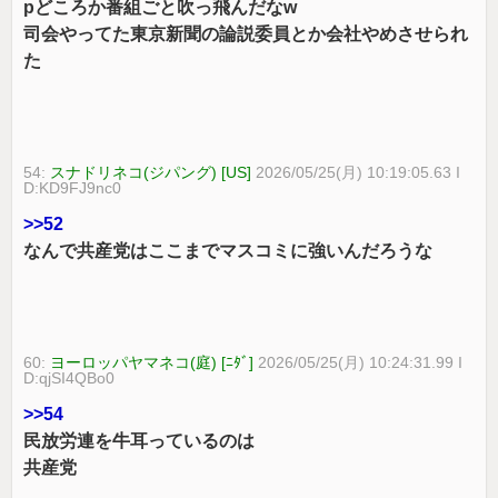
pどころか番組ごと吹っ飛んだなw
司会やってた東京新聞の論説委員とか会社やめさせられ
た
54:
スナドリネコ(ジパング) [US]
2026/05/25(月) 10:19:05.63 I
D:KD9FJ9nc0
>>52
なんで共産党はここまでマスコミに強いんだろうな
60:
ヨーロッパヤマネコ(庭) [ﾆﾀﾞ]
2026/05/25(月) 10:24:31.99 I
D:qjSI4QBo0
>>54
民放労連を牛耳っているのは
共産党