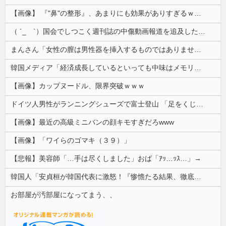
【画像】 『"鼻"の整形』、あまりにも効果がありすぎるｗｗｗｗｗｗｗｗｗｗｗ
（ ´_ゝ`）国会でしつこく週刊誌の中傷動画報道を追及した立憲議員、自身への誹謗中傷・苦情電話被害を訴え「総理に疑問を質す、当然のことをした...
まんさん「女性の膣は男性器を挿入するものではありません」
韓国メディア「経済成長しているといっても中味はメモリ価格だけ。雇用増加見通しが半減してしまった」……韓国の内需不況は根強い状況っすね
【画像】カップヌードル、限界突破ｗｗｗ
ドイツ人男性がランニングシューズで富士登山 「足をくじいて動けない」
【画像】最近の高級ミニバンの顔キモすぎだろwww
【画像】「ワイらのゴマキ（３９）」
【悲報】美容師「…手は尽くしました」おば「ｱｯ…ｯｽ…」→
韓国人「安貞桓が韓国代表に激怒！『惨憺たる結果、徹底的な刷新が必要だ』と監督や協会を痛烈批判」
お部屋が汚部屋になってまう、、