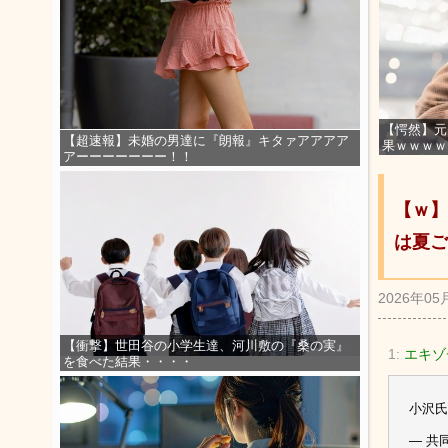
【愕然】元
【超速報】未婚の男達に『朗報』キタァアアアア
果ｗｗｗｗ
アーーーーーーー！！
【ｗ】
は夏ご
2026年05
【衝撃】世田谷の小学生達、河川敷の『桑の実』
1:
エキゾ
を食べた結果・・・・
小沢氏
— 共同