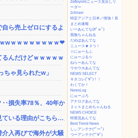
Zattoyomiニュース見出しリ
ーダー
2chnavi
特定アジアと日本／情強！良
まとめ速報
自ら売上ゼロにするような...
いーあんてな(#ﾟｗﾟ)
我無ちゃんねる
だめぽあんてな
ｗｗwｗｗｗｗｗｗｗｗ❤
ニュース★３つ！
☆にゅーもふ
てるんだけどｗｗｗｗｗｗ
にゅーぷる☆
ねらーあんてな
ウホウホあんてな
っちゃ見られたw」
NEWS SELECT
キタコレ(ﾟ∀ﾟ)！！
わくてか！
NewsLog
にゅーぷろ
アナログあんてな
失率78％、40年か...
２ｃｈまとめちゃんねる
NEWS CHOICE
ている理由がこちら…」→...
特亜流あんてな
Best Trend News
しぃアンテナ(*ﾟーﾟ)
替介入再びで海外が大騒ぎ
つーアンテナ(*ﾟ∀ﾟ)