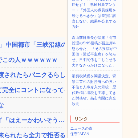
屈せず！「県民対象アンケ
ート『外国人の職員採用を
続けるべきか』は差別に該
当しない」結果を公表する
方針
森山前幹事長が暴露「高市
総理のSNS投稿が習主席を
中国都市「三峡沿線の道...
怒らせた」 「その投稿が中
国側（習近平主席）を怒ら
でこの人ｗｗｗｗｗｗ
せ、日中関係をこじらせる
大きなきっかけになった」
されたらパニクるらしい...
消費税減税を閣議決定、背
景に首相の財務省への強い
不信と人事介入の示唆 歴
完全にコントになってる…...
代政権に増税を主導してき
た財務省、高市内閣に完全
な
敗北
リンク
「はえーかわいそう…会...
ニュースの森
られたら全力で拒否るｗ...
保守JAPAN