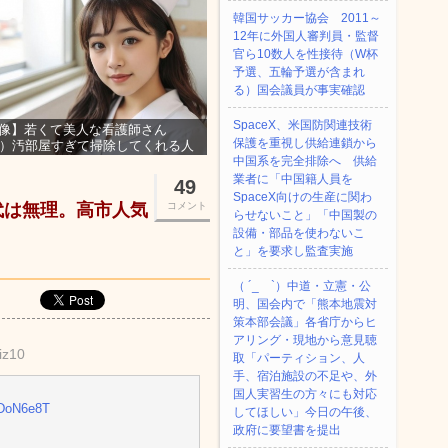
韓国サッカー協会 2011～
12年に外国人審判員・監督
官ら10数人を性接待（W杯
予選、五輪予選が含まれ
る）国会議員が事実確認
SpaceX、米国防関連技術
像】若くて美人な看護師さん
保護を重視し供給連鎖から
3）汚部屋すぎて掃除してくれる人
集ｗｗｗ
中国系を完全排除へ 供給
業者に「中国籍人員を
49
SpaceX向けの生産に関わ
代は無理。高市人気
コメント
らせないこと」「中国製の
設備・部品を使わないこ
と」を要求し監査実施
（ ´_ゝ`）中道・立憲・公
明、国会内で「熊本地震対
策本部会議」各省庁からヒ
アリング・現地から意見聴
iz10
取「パーティション、人
手、宿泊施設の不足や、外
国人実習生の方々にも対応
xrDoN6e8T
してほしい」今日の午後、
政府に要望書を提出