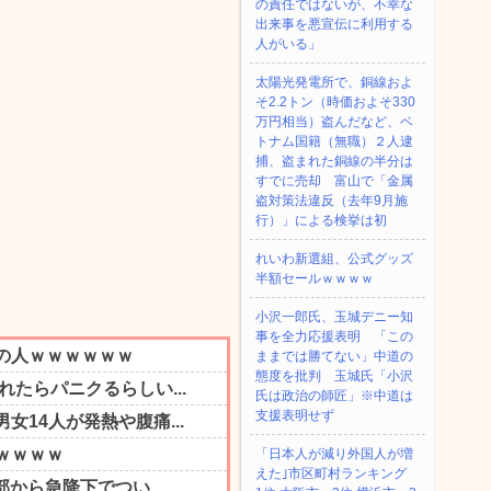
の責任ではないが、不幸な
出来事を悪宣伝に利用する
人がいる」
太陽光発電所で、銅線およ
そ2.2トン（時価およそ330
万円相当）盗んだなど、ベ
トナム国籍（無職）２人逮
捕、盗まれた銅線の半分は
すでに売却 富山で「金属
盗対策法違反（去年9月施
行）」による検挙は初
れいわ新選組、公式グッズ
半額セールｗｗｗｗ
小沢一郎氏、玉城デニー知
事を全力応援表明 「この
ままでは勝てない」中道の
態度を批判 玉城氏「小沢
氏は政治の師匠」※中道は
支援表明せず
「日本人が減り外国人が増
えた｣市区町村ランキング