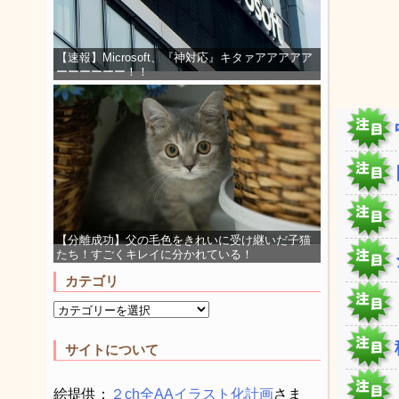
【速報】Microsoft、『神対応』キタァアアアアア
ーーーーーー！！
【分離成功】父の毛色をきれいに受け継いだ子猫
たち！すごくキレイに分かれている！
カテゴリ
サイトについて
絵提供：
２ch全AAイラスト化計画
さま