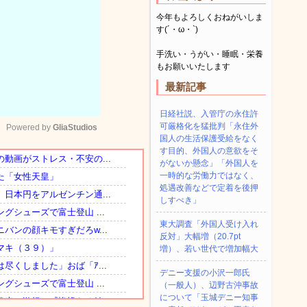
今年もよろしくおねがいしま
す(´・ω・`)
手洗い・うがい・睡眠・栄養
もお願いいたします
最新記事
日経社説、入管庁の永住許
可厳格化を猛批判「永住外
Powered by 
GliaStudios
国人の生活保護受給をなく
す目的、外国人の意欲をそ
がないか懸念」「外国人を
Mute
一時的な労働力ではなく、
処遇改善などで定着を後押
しすべき」
東大調査「外国人受け入れ
反対」大幅増（20.7pt
増）、若い世代で増加幅大
デニー支援の小沢一郎氏
（一般人）、辺野古沖事故
について「玉城デニー知事