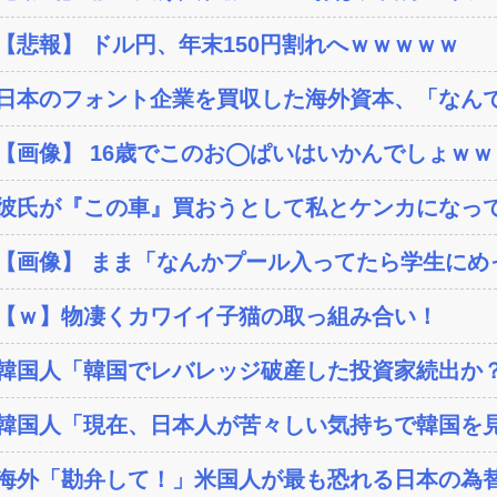
【悲報】 ドル円、年末150円割れへｗｗｗｗｗ
日本のフォント企業を買収した海外資本、「なんで
【画像】 16歳でこのお◯ぱいはいかんでしょｗ
彼氏が『この車』買おうとして私とケンカになっ
【画像】 まま「なんかプール入ってたら学生にめ
【ｗ】物凄くカワイイ子猫の取っ組み合い！
韓国人「韓国でレバレッジ破産した投資家続出か？‥損
韓国人「現在、日本人が苦々しい気持ちで韓国を見
海外「勘弁して！」米国人が最も恐れる日本の為