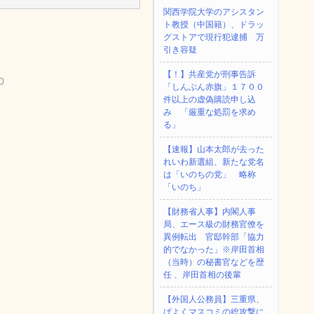
関西学院大学のアシスタン
ト教授（中国籍）、ドラッ
グストアで現行犯逮捕 万
引き容疑
【！】共産党が刑事告訴
0
「しんぶん赤旗」１７００
件以上の虚偽購読申し込
み 「厳重な処罰を求め
る」
【速報】山本太郎が去った
れいわ新選組、新たな党名
は「いのちの党」 略称
「いのち」
【財務省人事】内閣人事
局、エース級の財務官僚を
異例転出 官邸幹部「協力
的でなかった」※岸田首相
（当時）の秘書官などを歴
任 、岸田首相の後輩
【外国人公務員】三重県、
ぱよくマスコミの総攻撃に