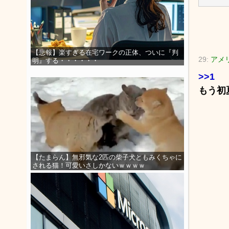
【悲報】楽すぎる在宅ワークの正体、ついに『判
29:
アメリ
明』する・・・・・・
>>1
もう初
【たまらん】無邪気な2匹の柴子犬ともみくちゃに
される猫！可愛いさしかないｗｗｗｗ