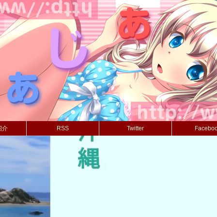
紹介
RSS
Twitter
Facebo