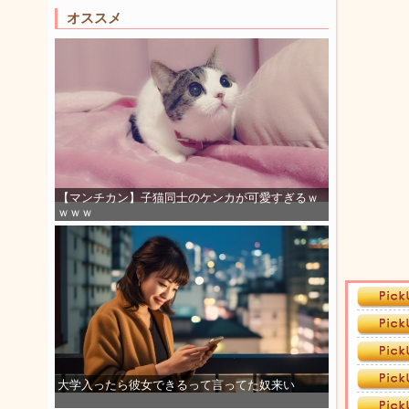
オススメ
【マンチカン】子猫同士のケンカが可愛すぎるｗ
ｗｗｗ
大学入ったら彼女できるって言ってた奴来い