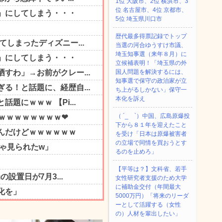
1位 大阪市、2位 横浜市、3
位 名古屋市、4位 京都市、
5位 埼玉県川口市
歴代最多得票記録でトップ
当選の河合ゆうすけ市議、
埼玉知事選（来年８月）に
立候補表明！「埼玉県の外
国人問題を解決するには、
知事選で保守の政治家が立
ち上がるしかない」保守一
本化を訴え
（ ´_ゝ`）中国、広島原爆投
下から８１年を迎えたこと
を受け「日本は原爆被害者
の立場で同情を買おうとす
るのを止めろ」
【平等は？】文科省、若手
女性研究者支援のため大学
に補助金交付（年間最大
5000万円）「将来のリーダ
ーとして活躍する（女性
の）人材を輩出したい」