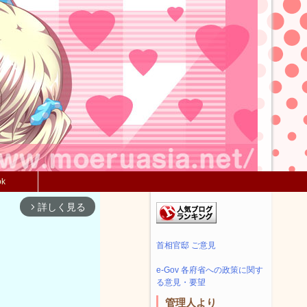
ok
詳しく見る
arrow_forward_ios
首相官邸 ご意見
e-Gov 各府省への政策に関す
る意見・要望
管理人より