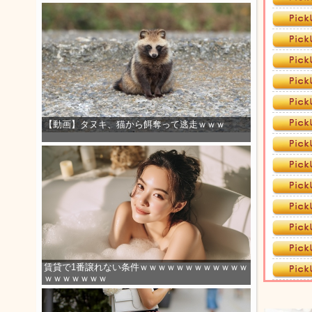
【動画】タヌキ、猫から餌奪って逃走ｗｗｗ
賃貸で1番譲れない条件ｗｗｗｗｗｗｗｗｗｗｗｗ
ｗｗｗｗｗｗｗ