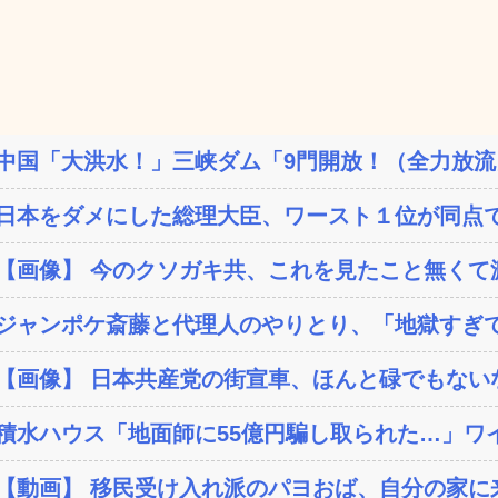
中国「大洪水！」三峡ダム「9門開放！（全力放流」
日本をダメにした総理大臣、ワースト１位が同点
【画像】 今のクソガキ共、これを見たこと無くて渡
ジャンポケ斎藤と代理人のやりとり、「地獄すぎて
【画像】 日本共産党の街宣車、ほんと碌でもない
積水ハウス「地面師に55億円騙し取られた…」ワイ
【動画】 移民受け入れ派のパヨおば、自分の家に来