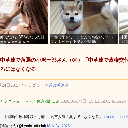
美人だけどBBAになった結
「嬉しすぎて！」とんでもないジャン
【画
ｗｗｗｗｗｗｗｗ
プ力を発揮する柴犬が話題に
（2
を募
中革連で落選の小沢一郎さん（84）「中革連で政権交
ろにはなくなる」
月24日20:17 / カテゴリ：
中道改革連合
チックショートヘア(東京都) [US]
2026/05/24(日) 19:13:52.62 ID:5eaN/
、中道軸の政権奪取不可能 － 高市人気「夏までになくなる」
https://t.co/c
通信公式 (@kyodo_official)
May 24, 2026