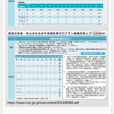
https://www.moj.go.jp/isa/content/001448366.pdf