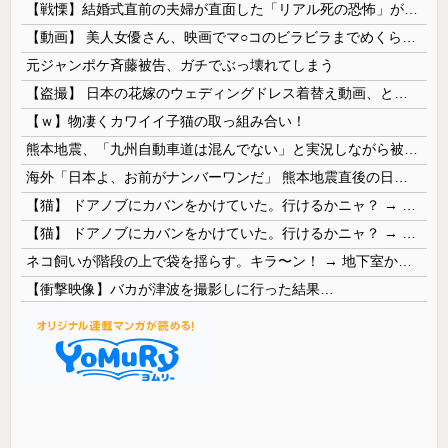
【戦慄】結婚式直前の夫婦が直面した「リアル死の恐怖」がヤバすぎる・・・・
【動画】 美人女優さん、映画でマ○コのビラビラまでめくらせてしまうｗｗｗｗｗｗ
元ジャンポケ斉藤被告、ガチでぶっ壊れてしまう
【盗撮】 日本の花嫁のウェディングドレス着替え動画、とんでもない神乳だと海外で話題に
【ｗ】物凄くカワイイ子猫の取っ組み合い！
熊本地震、「九州自動車道は混んでない」と実況しながら被災地へ向かう有名アナなどに批判殺到 全国紙記者「最新の状況をいち早く伝えることは報道機関としての責務」「情報を取り上げることには大きな意義がある」
海外「日本よ、お前がナンバーワンだ」 熊本地震直後の日本の対応のスピードに世界が衝撃
【猫】 ドアノブにカバンをかけていた。行けるかニャ？ → 猫はこうなります…
【猫】 ドアノブにカバンをかけていた。行けるかニャ？ → 猫はこうなります…
ネコ飼いが階段の上で袋を揺らす。キラ〜ン！ → 地下室からヤツが現れる…
【衝撃映像】バカが津波を撮影しに行った結果…