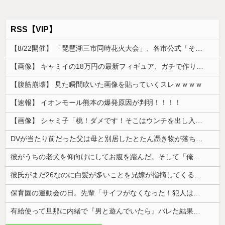
RSS【VIP】
【8/22開催】 「琵琶湖三市同時花火大会」、各市公式「そんな花火大会は存在しない」→ 高価チケットを購入した人達がSNS阿鼻叫喚
【画像】 キャミイの18万円の最新フィギュア、ガチで作り込みがエグすぎる
【腹筋崩壊】 見た瞬間吹いた画像を貼っていくスレｗｗｗｗ
【速報】 イオンモール熊本の爆発原因が判明！！！！
【画像】 シャミ子「桃！ダメです！そこはウンチを出し入れする穴です！」
DVが当たり前だった父は母と別居したとたん憑き物が落ちたみたいに落ち着いた
彼がうちの老犬を仰向けにしてお腹を踏んだ。そして「俺が一番偉いってわかって、おとなしくしてるだろ」と…
彼氏がまだ26なのに白髪が多いことを兄嫁が指摘してくる。そんな兄嫁を結婚式に呼びたくないんだが...
保育園の運動会の日。先輩「サイフがなくなった！犯人は私子だ！」園長「警察沙汰は勘弁して～」→誰も味方がいないと思ったその時…
有給使って旦那に内緒で『男と遊んでいたら』バレた結果・・・