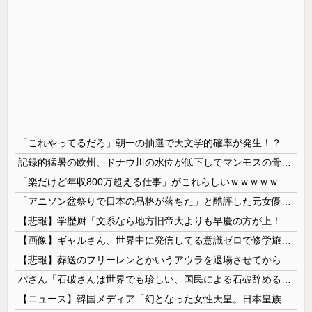
「これやってるだろ」朝一の抽選で天文学的確率が発生！？並んだ人とその前後で連番が出てしまう…
記録的猛暑の欧州、ドナウ川の水位が低下してマンモスの骨や沈没したドイツ軍の戦艦が出現
「楽だけど年収800万超える仕事」がこれらしいｗｗｗｗｗ
「アニソン盆祭りで日本の品格が落ちた」と酷評した元女優、「あんたが品格を語るのかよ！」と総ツッコミを食らってしまい……
【悲報】学歴厨「文系なら地方旧帝大よりも早慶の方が上！」←これｗｗｗｗ
【画像】ギャルさん、世界中に発信してる意識ゼロで修学旅行の宿をSNS公開してしまうｗｗｗ 【Pickup08082952】
【悲報】葬送のフリーレンとかいうアウラを退場させてから駄作になった作品ｗｗｗｗｗ
パさん「石破さんは世界でも珍しい、国民による石破辞めるなデモが自然発生した総理大臣です」
【ニュース】韓国メディア「幻となった女性天皇。日本皇族に韓半島の男の血が入る可能性がゼロに・・・」