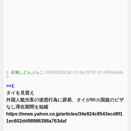
6:
名無しどんぶらこ
2026/05/22(金) 13:56:20.92 ID:+R3hKqMp
0
>>1
タイを見習え
外国人観光客の迷惑行為に辟易、タイが90カ国超のビザ
なし滞在期間を短縮
https://news.yahoo.co.jp/articles/34e924c8543ecd8f1
1ec602dd98986398a763daf