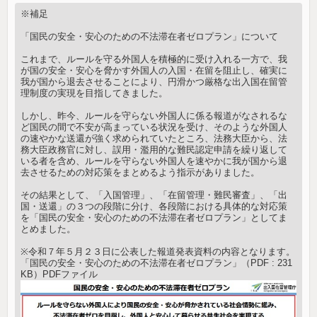
※補足
「国民の安全・安心のための不法滞在者ゼロプラン」について
これまで、ルールを守る外国人を積極的に受け入れる一方で、我
が国の安全・安心を脅かす外国人の入国・在留を阻止し、確実に
我が国から退去させることにより、円滑かつ厳格な出入国在留管
理制度の実現を目指してきました。
しかし、昨今、ルールを守らない外国人に係る報道がなされるな
ど国民の間で不安が高まっている状況を受け、そのような外国人
の速やかな送還が強く求められていたところ、法務大臣から、法
務大臣政務官に対し、誤用・濫用的な難民認定申請を繰り返して
いる者を含め、ルールを守らない外国人を速やかに我が国から退
去させるための対応策をまとめるよう指示がありました。
その結果として、「入国管理」、「在留管理・難民審査」、「出
国・送還」の３つの段階に分け、各段階における具体的な対応策
を「国民の安全・安心のための不法滞在者ゼロプラン」としてま
とめました。
※令和７年５月２３日に公表した報道発表資料の内容となります。
「国民の安全・安心のための不法滞在者ゼロプラン」（PDF : 231
KB）PDFファイル