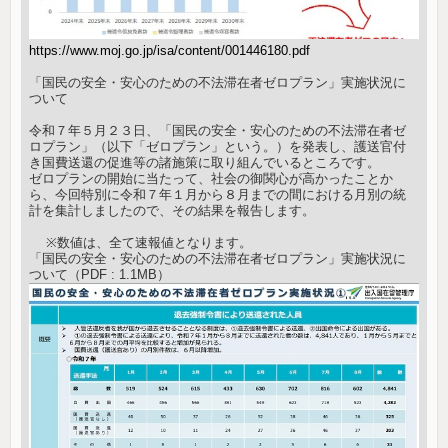
https://www.moj.go.jp/isa/content/001446180.pdf
「国民の安全・安心のための不法滞在者ゼロプラン」実施状況に
ついて
令和７年５月２３日、「国民の安全・安心のための不法滞在者ゼ
ロプラン」（以下「ゼロプラン」という。）を発表し、護送官付
き国費送還の促進等の諸施策に取り組んでいるところです。
ゼロプランの開始に当たって、社会の御関心が高かったことか
ら、今回特別に令和７年１月から８月までの間における月別の統
計を集計しましたので、その結果を報告します。
※数値は、全て速報値となります。
「国民の安全・安心のための不法滞在者ゼロプラン」実施状況に
ついて（PDF : 1.1MB）