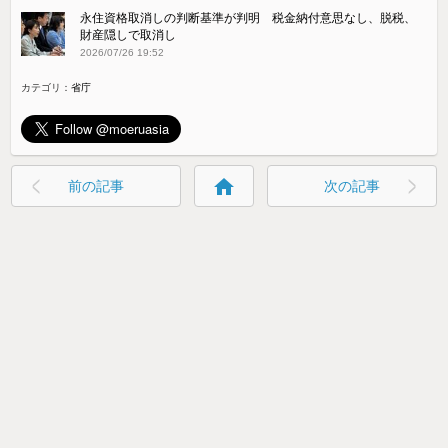
永住資格取消しの判断基準が判明 税金納付意思なし、脱税、
財産隠しで取消し
2026/07/26 19:52
カテゴリ：
省庁
home
前の記事
次の記事