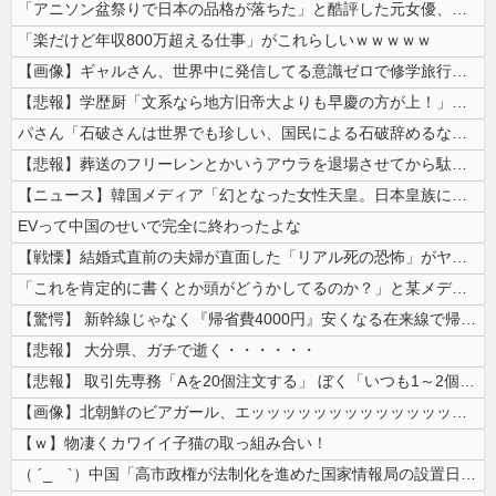
「アニソン盆祭りで日本の品格が落ちた」と酷評した元女優、「あんたが品格...
「楽だけど年収800万超える仕事」がこれらしいｗｗｗｗｗ
【画像】ギャルさん、世界中に発信してる意識ゼロで修学旅行の宿をSNS公...
【悲報】学歴厨「文系なら地方旧帝大よりも早慶の方が上！」←これｗｗｗｗ
パさん「石破さんは世界でも珍しい、国民による石破辞めるなデモが自然発生...
【悲報】葬送のフリーレンとかいうアウラを退場させてから駄作になった作品...
【ニュース】韓国メディア「幻となった女性天皇。日本皇族に韓半島の男の血...
EVって中国のせいで完全に終わったよな
【戦慄】結婚式直前の夫婦が直面した「リアル死の恐怖」がヤバすぎる・・・...
「これを肯定的に書くとか頭がどうかしてるのか？」と某メディアの焚書称賛...
【驚愕】 新幹線じゃなく『帰省費4000円』安くなる在来線で帰省した結...
【悲報】 大分県、ガチで逝く・・・・・・
【悲報】 取引先専務「Aを20個注文する」 ぼく「いつも1～2個しか使...
【画像】北朝鮮のビアガール、エッッッッッッッッッッッッッッッッッ！
【ｗ】物凄くカワイイ子猫の取っ組み合い！
（ ´_ゝ`）中国「高市政権が法制化を進めた国家情報局の設置日が7月3...