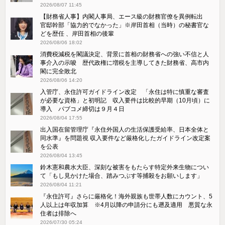
2026/08/07 11:45
【財務省人事】内閣人事局、エース級の財務官僚を異例転出
官邸幹部「協力的でなかった」※岸田首相（当時）の秘書官な
どを歴任 、岸田首相の後輩
2026/08/06 18:02
消費税減税を閣議決定、背景に首相の財務省への強い不信と人
事介入の示唆 歴代政権に増税を主導してきた財務省、高市内
閣に完全敗北
2026/08/06 14:20
入管庁、永住許可ガイドライン改定 「永住は特に慎重な審査
が必要な資格」と初明記 収入要件は比較的早期（10月頃）に
導入 パブコメ締切は９月４日
2026/08/04 17:55
出入国在留管理庁『永住外国人の生活保護受給率、日本全体と
同水準』を問題視 収入要件など厳格化したガイドライン改定案
を公表
2026/08/04 13:45
鈴木憲和農水大臣、深刻な被害をもたらす特定外来生物につい
て「もし見かけた場合、踏みつぶす等捕殺をお願いします」
2026/08/04 11:21
『永住許可』さらに厳格化！海外親族も世帯人数にカウント、5
人以上は年収加算 ※4月以降の申請分にも遡及適用 悪質な永
住者は排除へ
2026/07/30 05:24