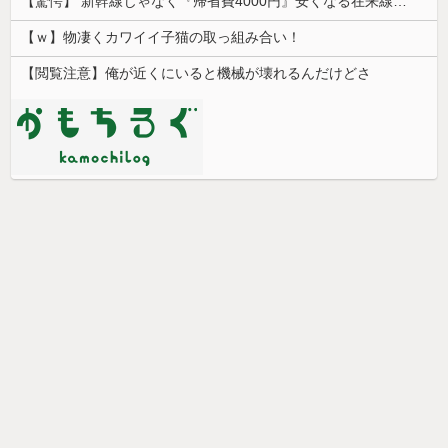
【驚愕】 新幹線じゃなく『帰省費4000円』安くなる在来線で帰省した結果ｗｗｗｗｗ
【ｗ】物凄くカワイイ子猫の取っ組み合い！
【閲覧注意】俺が近くにいると機械が壊れるんだけどさ