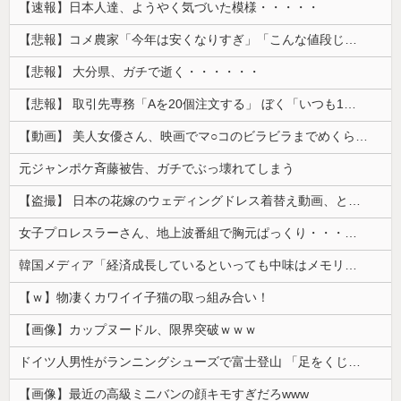
【速報】日本人達、ようやく気づいた模様・・・・・
【悲報】コメ農家「今年は安くなりすぎ」「こんな値段じゃ米作りをやめる人も多くなるんじゃないかな?」
【悲報】 大分県、ガチで逝く・・・・・・
【悲報】 取引先専務「Aを20個注文する」 ぼく「いつも1～2個しか使わないけど本当に20であってる？」 取専「あってる」→結果『こう』なったんだが...
【動画】 美人女優さん、映画でマ○コのビラビラまでめくらせてしまうｗｗｗｗｗｗ
元ジャンポケ斉藤被告、ガチでぶっ壊れてしまう
【盗撮】 日本の花嫁のウェディングドレス着替え動画、とんでもない神乳だと海外で話題に
女子プロレスラーさん、地上波番組で胸元ぱっくり・・・（※画像あり）
韓国メディア「経済成長しているといっても中味はメモリ価格だけ。雇用増加見通しが半減してしまった」……韓国の内需不況は根強い状況っすね
【ｗ】物凄くカワイイ子猫の取っ組み合い！
【画像】カップヌードル、限界突破ｗｗｗ
ドイツ人男性がランニングシューズで富士登山 「足をくじいて動けない」
【画像】最近の高級ミニバンの顔キモすぎだろwww