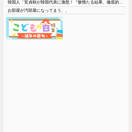
韓国人「安貞桓が韓国代表に激怒！『惨憺たる結果、徹底的な刷新が必要だ』と監督や協会を痛烈批判」
お部屋が汚部屋になってまう、、