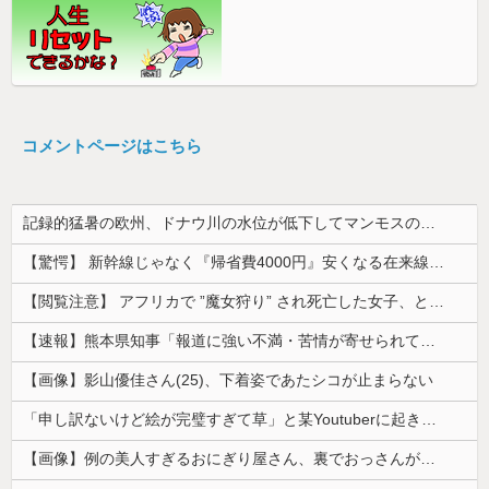
コメントページはこちら
記録的猛暑の欧州、ドナウ川の水位が低下してマンモスの骨や沈没したドイツ軍の戦艦が出現
【驚愕】 新幹線じゃなく『帰省費4000円』安くなる在来線で帰省した結果ｗｗｗｗｗ
【閲覧注意】 アフリカで ”魔女狩り” され死亡した女子、とんでもなくエ□い体してると話題に
【速報】熊本県知事「報道に強い不満・苦情が寄せられている」→TBSの報道特集がまさにそれな件
【画像】影山優佳さん(25)、下着姿であたシコが止まらない
「申し訳ないけど絵が完璧すぎて草」と某Youtuberに起きた悲劇に目撃者騒然、”映え”のために愛車をを停めて撮影していたら……
【画像】例の美人すぎるおにぎり屋さん、裏でおっさんが握っていたｗｗｗｗｗｗｗｗｗｗｗｗｗｗｗｗｗ