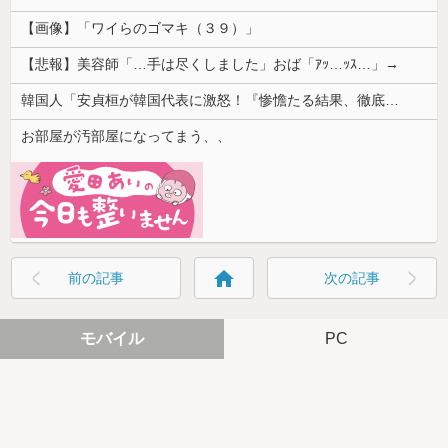
【画像】「ワイらのゴマキ（３９）」
【悲報】美容師「…手は尽くしました」おば「ｱｯ…ｯｽ…」→
韓国人「安貞桓が韓国代表に激怒！『惨憺たる結果、徹底的な刷新が必要だ』と監督や協会を痛烈批判」
お部屋が汚部屋になってまう、、
home
前の記事
次の記事
モバイル
PC