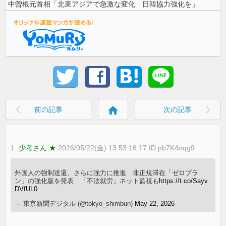
中曽根元首相「北東アジアで急激な変化 日韓協力強化を」
home
前の記事
次の記事
1:
少考さん ★
2026/05/22(金) 13:53:16.17 ID:pb7K4oqg9
外国人の強制送還、さらに強力に推進 非正規滞在「ゼロプラ
ン」の強化版を発表 「不法就労」ネット監視も
https://t.co/Sayv
DVfUL0
— 東京新聞デジタル (@tokyo_shimbun)
May 22, 2026