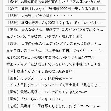
【戦慄】結婚式直前の夫婦が直面した「リアル死の恐怖」がヤバすぎる・・・・
【驚愕】 新幹線じゃなく『帰省費4000円』安くなる在来線で帰省した結果ｗｗｗｗｗ
【悲報】 大分県、ガチで逝く・・・・・・
【悲報】 取引先専務「Aを20個注文する」 ぼく「いつも1～2個しか使わないけど本当に20であってる？」 取専「あってる」→結果『こう』なったんだが...
【動画】 美人女優さん、映画でマ○コのビラビラまでめくらせてしまうｗｗｗｗｗｗ
元ジャンポケ斉藤被告、ガチでぶっ壊れてしまう
【盗撮】 日本の花嫁のウェディングドレス着替え動画、とんでもない神乳だと海外で話題に
女子プロレスラーさん、地上波番組で胸元ぱっくり・・・（※画像あり）
元子役の紫堂るいの競泳水着お○ぱいポロリ具合がエ□い
韓国メディア「経済成長しているといっても中味はメモリ価格だけ。雇用増加見通しが半減してしまった」……韓国の内需不況は根強い状況っすね
【ｗ】物凄くカワイイ子猫の取っ組み合い！
【画像】カップヌードル、限界突破ｗｗｗ
ドイツ人男性がランニングシューズで富士登山 「足をくじいて動けない」
【画像】最近の高級ミニバンの顔キモすぎだろwww
【画像】「ワイらのゴマキ（３９）」
【悲報】美容師「…手は尽くしました」おば「ｱｯ…ｯｽ…」→