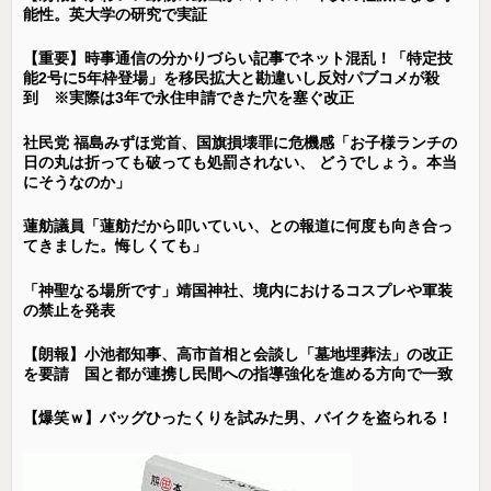
能性。英大学の研究で実証
【重要】時事通信の分かりづらい記事でネット混乱！「特定技
能2号に5年枠登場」を移民拡大と勘違いし反対パブコメが殺
到 ※実際は3年で永住申請できた穴を塞ぐ改正
社民党 福島みずほ党首、国旗損壊罪に危機感「お子様ランチの
日の丸は折っても破っても処罰されない、 どうでしょう。本当
にそうなのか」
蓮舫議員「蓮舫だから叩いていい、との報道に何度も向き合っ
てきました。悔しくても」
「神聖なる場所です」靖国神社、境内におけるコスプレや軍装
の禁止を発表
【朗報】小池都知事、高市首相と会談し「墓地埋葬法」の改正
を要請 国と都が連携し民間への指導強化を進める方向で一致
【爆笑ｗ】バッグひったくりを試みた男、バイクを盗られる！