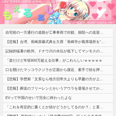
自宅前の一方通行の道路が工事車両で封鎖、病院への送迎のために車をどかして欲しいと作業スタッフに頼むと……
【悲報】台湾、長崎原爆式典を欠席「長崎市が着席場所を”外交団エリア外にあえて配置”した！」 → ﾈｯﾄ「核を持つ中国に屈指した！」「失礼すぎ」「台湾は筋通した！」ｗｗｗｗｗ
記録的猛暑の欧州、ドナウ川の水位が低下してマンモスの骨や沈没したドイツ軍の戦艦が出現
「楽だけど年収800万超える仕事」がこれらしいｗｗｗｗｗ
口を開けたマッコウクジラが正面から接近、素手で頭を押し返すダイバー「まだ子どもで、変な魚が何なのか確かめてるだけ」【海外の反応】
【悲報】学歴厨「文系なら地方旧帝大よりも早慶の方が上！」←これｗｗｗｗ
【悲報】葬送のフリーレンとかいうアウラを退場させてから駄作になった作品ｗｗｗｗｗ
EVって中国のせいで完全に終わったよな
「これを肯定的に書くとか頭がどうかしてるのか？」と某メディアの焚書称賛記事にツッコミ殺到、自分で本屋を作るとかそういう話かと思ったら……