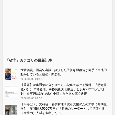
「省庁」カテゴリの最新記事
世耕議員、国会で審議・議決した予算を財務省が勝手に３兆円
動かしていると指摘・問題視
2026/08/09 04:12
【重要】時事通信の分かりづらい記事でネット混乱！「特定技
能2号に5年枠登場」を移民拡大と勘違いし反対パブコメが殺
到 ※実際は3年で永住申請できた穴を塞ぐ改正
2026/08/08 07:50
【平等は？】文科省、若手女性研究者支援のため大学に補助金
交付（年間最大5000万円）「将来のリーダーとして活躍する
（女性の）人材を輩出したい」