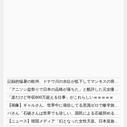
記録的猛暑の欧州、ドナウ川の水位が低下してマンモスの骨や沈没したドイツ軍の戦艦が出現
「アニソン盆祭りで日本の品格が落ちた」と酷評した元女優、「あんたが品格を語るのかよ！」と総ツッコミを食らってしまい……
「楽だけど年収800万超える仕事」がこれらしいｗｗｗｗｗ
【画像】ギャルさん、世界中に発信してる意識ゼロで修学旅行の宿をSNS公開してしまうｗｗｗ 【Pickup08082952】
パさん「石破さんは世界でも珍しい、国民による石破辞めるなデモが自然発生した総理大臣です」
【ニュース】韓国メディア「幻となった女性天皇。日本皇族に韓半島の男の血が入る可能性がゼロに・・・」