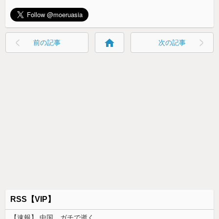
home
前の記事
次の記事
RSS【VIP】
【速報】 中国、ガチで逝く