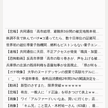
【悲報】共同通信「高市総理、避難所3分間の被災地熊本視察動画に批判！」 → 内閣報道官「避難所視察は51分間！大変な状況の中で、1時間近く受け入...
体調不良で休んでパチ●コ通ってたら、数十日単位の証拠写真撮られて会社クビになった
世界初の超伝導量子熱機関…燃料もピストンもない量子エンジンが回った！
【速報】共同通信に天罰、不正アクセスが発覚「職員・加盟社・取引先などの情報6000件が漏えいした可能性」
【恐怖動画】反高市界隈「高市の取り巻きが、声を上げる被災地のおばちゃんに詰め寄ってるぅ！」→よく聞くと何やらヤバいことを言っていると話題に…
兵庫県の左派の既得利権を斎藤知事が全面廃止、「県が何をするねん？」と存在意義そのものが不明で……
【ガチ映像】 大学のヌードデッサンの授業で高額モデルに依頼したら○○○が凄すぎた動画、お前らの想像の20倍は凄い
（ ´_ゝ`）中道幹事長、食料品消費税2年間1%の閣議決定を批判 → 記者「中道改革連合は食料品消費税ゼロを公約に掲げていたが？」→ 階猛氏「
【動画】 新型のさすまた、限界突破ｗｗｗｗｗｗ
【悲報】 有吉、一般人に「ド正論」を叩きつけて炎上ｗｗｗｗｗｗｗｗ
【画像】 ワイ「アルファードいいなあ。買いに行くか」店員「ほいっ見積もりな！」ワイ「金額おかしくね？」←お前らもそう思うよな？？？？？
【画像】 「キム兄」こと芸人・木村祐一さん（63歳）、最新の松本人志さんとのツーショットが完全に別人だとネット騒然！ 「マジで誰かわからん」...