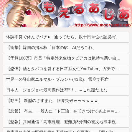
体調不良で休んでパチ●コ通ってたら、数十日単位の証拠写真撮られて会社クビになった
【衝撃】韓国の掲示板「日本の駅、AIだろこれ」
【予算100万】市長「特定外来生物クビアカは気持ち悪い虫だしそんな需要ないと思う」1匹300円相当の報奨金→初日に42万取られ焦り
【恐怖】酒とタバコを愛する日常系女性YouTuber、ガチで体が終わる・・・
世界一の登山家ニルマル・プルジャ(43歳)、雪崩で死亡
日本人「ジョジョの最高傑作は3部！」←これ謎だよな
【動画】 新型のさすまた、限界突破ｗｗｗｗｗｗ
【悲報】 有吉、一般人に「ド正論」を叩きつけて炎上ｗｗｗｗｗｗｗｗ
【悲報】共同通信「高市総理、避難所3分間の被災地熊本視察動画に批判！」 → 内閣報道官「避難所視察は51分間！大変な状況の中で、1時間近く受け入れていただき、感謝！」