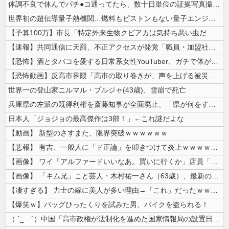
体調不良で休んでパチ●コ通ってたら、数十日単位の証拠写真撮られて会社ク...
世界初の超伝導量子熱機関…燃料もピストンもない量子エンジンが回った！
【予算100万】市長「特定外来生物クビアカは気持ち悪い虫だしそんな需要...
【速報】共同通信に天罰、不正アクセスが発覚「職員・加盟社・取引先などの...
【恐怖】酒とタバコを愛する日常系女性YouTuber、ガチで体が終わる...
【恐怖動画】反高市界隈「高市の取り巻きが、声を上げる被災地のおばちゃん...
世界一の登山家ニルマル・プルジャ(43歳)、雪崩で死亡
兵庫県の左派の既得利権を斎藤知事が全面廃止、「県が何をするねん？」と存...
日本人「ジョジョの最高傑作は3部！」←これ謎だよな
【動画】 新型のさすまた、限界突破ｗｗｗｗｗｗ
【悲報】 有吉、一般人に「ド正論」を叩きつけて炎上ｗｗｗｗｗｗｗｗ
【画像】 ワイ「アルファードいいなあ。買いに行くか」店員「ほいっ見積も...
【画像】 「キム兄」こと芸人・木村祐一さん（63歳）、最新の松本人志さ...
【凄すぎる】 力士の嫁に美人が多い理由→「これ」だったｗｗｗｗｗｗｗ
【爆笑ｗ】バッグひったくりを試みた男、バイクを盗られる！
（ ´_ゝ`）中国「高市政権が法制化を進めた国家情報局の設置日が7月3...