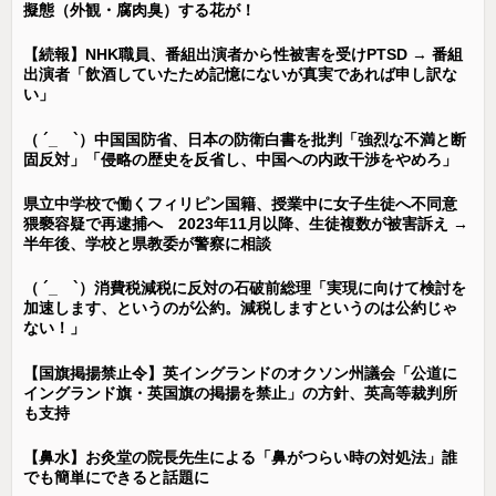
擬態（外観・腐肉臭）する花が！
【続報】NHK職員、番組出演者から性被害を受けPTSD → 番組
出演者「飲酒していたため記憶にないが真実であれば申し訳な
い」
（ ´_ゝ`）中国国防省、日本の防衛白書を批判「強烈な不満と断
固反対」「侵略の歴史を反省し、中国への内政干渉をやめろ」
県立中学校で働くフィリピン国籍、授業中に女子生徒へ不同意
猥褻容疑で再逮捕へ 2023年11月以降、生徒複数が被害訴え →
半年後、学校と県教委が警察に相談
（ ´_ゝ`）消費税減税に反対の石破前総理「実現に向けて検討を
加速します、というのが公約。減税しますというのは公約じゃ
ない！」
【国旗掲揚禁止令】英イングランドのオクソン州議会「公道に
イングランド旗・英国旗の掲揚を禁止」の方針、英高等裁判所
も支持
【鼻水】お灸堂の院長先生による「鼻がつらい時の対処法」誰
でも簡単にできると話題に