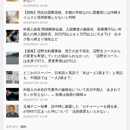
かない」
2026/08/03 09:46
【恐怖】同志社国際高校、京都の学校なのに図書室には沖縄タ
イムスと琉球新報しかないと判明
2026/08/03 09:05
外国人政策 関係閣僚会議、入国審査の厳格化 医療費不払い外
国人の再入国拒否、20万円以上を１万円以上に引き下げ 白タ
ク取り締まり強化など
2026/08/01 14:12
【速報】辺野古転覆事故 死亡の女子高生、辺野古コースから
の変更を希望していたが認められなかった 「辺野古コース」
は全員で37人、変更希望は計51人
2026/07/31 16:52
どこかのスーパー、日本語と英語で「氷は一人1袋まで」と表記
も、中国語では「一人2袋まで」
2026/07/28 20:32
外国人の永住許可要件の厳格化について在日中国人「あきれて
モノが言えない」← 効果は抜群の模様ｗ
2026/07/27 20:39
玉城デニー知事、訪中時に披露した「カチャーシーを踊る姿」
がSNSで広まった件について「法的措置もいとわない」
2026/07/27 10:49
カテゴリ：
国内