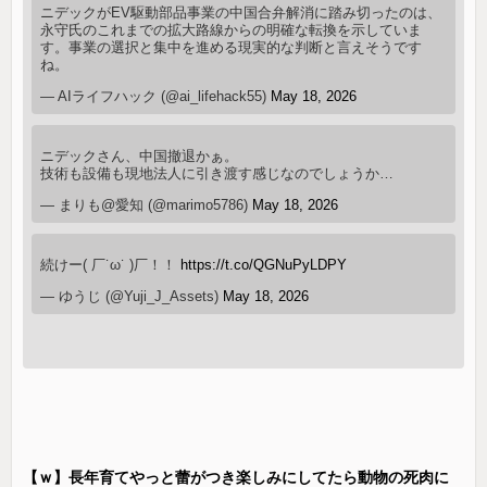
ニデックがEV駆動部品事業の中国合弁解消に踏み切ったのは、
永守氏のこれまでの拡大路線からの明確な転換を示していま
す。事業の選択と集中を進める現実的な判断と言えそうです
ね。
— AIライフハック (@ai_lifehack55)
May 18, 2026
ニデックさん、中国撤退かぁ。
技術も設備も現地法人に引き渡す感じなのでしょうか…
— まりも@愛知 (@marimo5786)
May 18, 2026
続けー( 厂˙ω˙ )厂！！
https://t.co/QGNuPyLDPY
— ゆうじ (@Yuji_J_Assets)
May 18, 2026
【ｗ】長年育てやっと蕾がつき楽しみにしてたら動物の死肉に