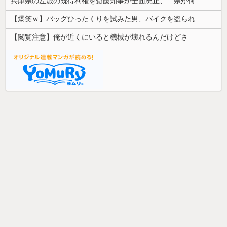
兵庫県の左派の既得利権を斎藤知事が全面廃止、「県が何をするねん？」と存在意義そのものが不明で……
【爆笑ｗ】バッグひったくりを試みた男、バイクを盗られる！
【閲覧注意】俺が近くにいると機械が壊れるんだけどさ