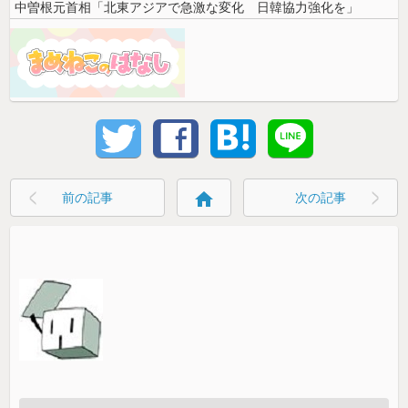
中曽根元首相「北東アジアで急激な変化 日韓協力強化を」
home
前の記事
次の記事