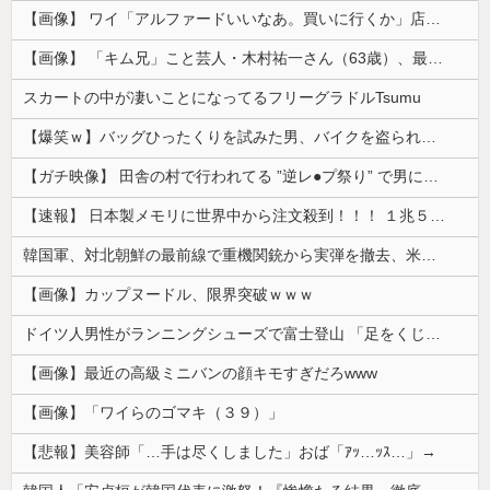
【画像】 ワイ「アルファードいいなあ。買いに行くか」店員「ほいっ見積もりな！」ワイ「金額おかしくね？」←お前らもそう思うよな？？？？？
【画像】 「キム兄」こと芸人・木村祐一さん（63歳）、最新の松本人志さんとのツーショットが完全に別人だとネット騒然！ 「マジで誰かわからん」...
スカートの中が凄いことになってるフリーグラドルTsumu
【爆笑ｗ】バッグひったくりを試みた男、バイクを盗られる！
【ガチ映像】 田舎の村で行われてる ”逆レ●プ祭り” で男に跨って無理矢理チ●コを挿入する女の動画がエ□すぎる…
【速報】 日本製メモリに世界中から注文殺到！！！ １兆５０００億円で工場増築へ
韓国軍、対北朝鮮の最前線で重機関銃から実弾を撤去、米韓合同演習では米軍の無人機を「北朝鮮の侵入だ！」と迎撃一歩手前まで……ゆるんでるなぁ
【画像】カップヌードル、限界突破ｗｗｗ
ドイツ人男性がランニングシューズで富士登山 「足をくじいて動けない」
【画像】最近の高級ミニバンの顔キモすぎだろwww
【画像】「ワイらのゴマキ（３９）」
【悲報】美容師「…手は尽くしました」おば「ｱｯ…ｯｽ…」→