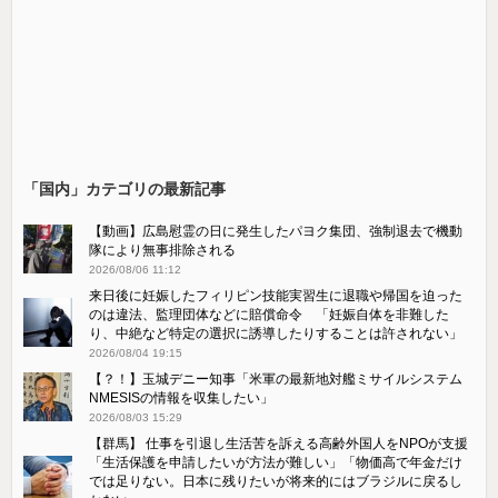
「国内」カテゴリの最新記事
【動画】広島慰霊の日に発生したパヨク集団、強制退去で機動
隊により無事排除される
2026/08/06 11:12
来日後に妊娠したフィリピン技能実習生に退職や帰国を迫った
のは違法、監理団体などに賠償命令 「妊娠自体を非難した
り、中絶など特定の選択に誘導したりすることは許されない」
2026/08/04 19:15
【？！】玉城デニー知事「米軍の最新地対艦ミサイルシステム
NMESISの情報を収集したい」
2026/08/03 15:29
【群馬】 仕事を引退し生活苦を訴える高齢外国人をNPOが支援
「生活保護を申請したいが方法が難しい」「物価高で年金だけ
では足りない。日本に残りたいが将来的にはブラジルに戻るし