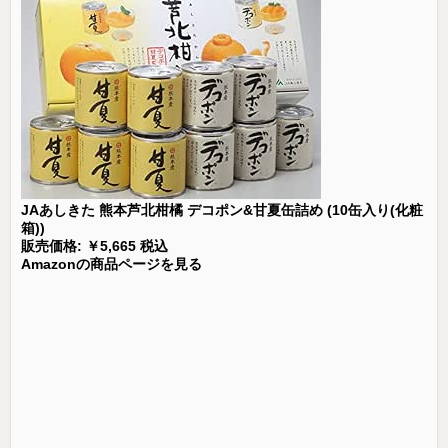
JAあしきた 熊本芦北柑橘 デコポン&甘夏缶詰め (10缶入り(化粧
箱))
販売価格: ￥5,665 税込
Amazonの商品ページを見る