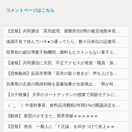
コメントページはこちら
【悲報】共同通信「高市総理、避難所3分間の被災地熊本視察動画に批判！」 → 内閣報道官「避難所視察は51分間！大変な状況の中で、1時間近く受け入...
体調不良で休んでパチ●コ通ってたら、数十日単位の証拠写真撮られて会社クビになった
世界初の超伝導量子熱機関…燃料もピストンもない量子エンジンが回った！
【速報】共同通信に天罰、不正アクセスが発覚「職員・加盟社・取引先などの情報6000件が漏えいした可能性」
【恐怖動画】反高市界隈「高市の取り巻きが、声を上げる被災地のおばちゃんに詰め寄ってるぅ！」→よく聞くと何やらヤバいことを言っていると話題に…
兵庫県の左派の既得利権を斎藤知事が全面廃止、「県が何をするねん？」と存在意義そのものが不明で……
【ガチ映像】 大学のヌードデッサンの授業で高額モデルに依頼したら○○○が凄すぎた動画、お前らの想像の20倍は凄い
（ ´_ゝ`）中道幹事長、食料品消費税2年間1%の閣議決定を批判 → 記者「中道改革連合は食料品消費税ゼロを公約に掲げていたが？」→ 階猛氏「
【動画】 新型のさすまた、限界突破ｗｗｗｗｗｗ
【悲報】 有吉、一般人に「ド正論」を叩きつけて炎上ｗｗｗｗｗｗｗｗ