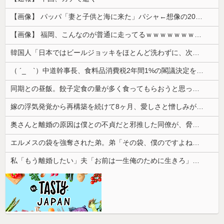
【画像】 パッパ「妻と子供と海に来た」パシャ←想像の200倍は神々しくて草
【画像】 福岡、こんなのが普通に走ってるｗｗｗｗｗｗｗｗｗｗｗｗｗｗｗｗｗｗｗｗｗｗｗｗｗｗｗｗｗｗｗｗｗｗｗｗｗｗｗｗ
韓国人「日本ではビールジョッキをほとんど洗わずに、次の客に出すんだ！ これが証拠の映像だ!!」……あー、なるほどですねー。韓国には「アレ」がな...
（ ´_ゝ`）中道幹事長、食料品消費税2年間1%の閣議決定を批判 → 記者「中道改革連合は食料品消費税ゼロを公約に掲げていたが？」→ 階猛氏「
同期との昼飯。餃子定食の量が多く食ってもらおうと思ったら俺の餃子にタレと酢を直接かけた
嫁の浮気発覚から再構築を続けて8ヶ月、愛しさと憎しみが交互に押し寄せてる。もう一回俺に恋させてあげたい。
奥さんと離婚の原因は僕との不貞だと邪推した同僚が、脅迫行為するようになった。奥さんとは何の関係もないのに...
エルメスの袋を強奪された弟。弟「その袋、僕のですよね？」女性「私の物ですけど？」→中身を確認した瞬間、言い逃れできない状況になり…
私「もう離婚したい」夫「お前は一生俺のために生きろ」→話し合いになるはずが恐ろしい要求を突き付けられて…