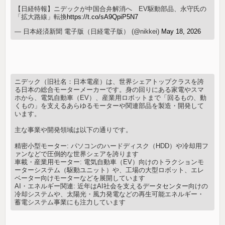
【日経特報】ニデックが中国合弁解消へ EV駆動部品、永守氏の
「拡大路線」転換
https://t.co/sA9QpiP5N7
— 日本経済新聞 電子版（日経電子版） (@nikkei)
May 18, 2026
ニデック（旧社名：日本電産）は、世界シェアトップクラスを誇
る日本の総合モーターメーカーです。身の回りにある家電やスマ
ホから、電気自動車（EV）、産業用ロボットまで「回るもの、動
くもの」を支えるあらゆるモーターや関連部品を製造・開発して
います。
主な事業や開発領域は以下の通りです。
精密小型モーター: パソコンのハードディスク（HDD）や冷却用フ
ァンなどで圧倒的な世界シェアを誇ります
車載・産業用モーター: 電気自動車（EV）向けのトラクションモ
ーターシステム（駆動ユニット）や、工場の大型ロボット、エレ
ベーター向けモーターなどを展開しています
AI・エネルギー関連: 近年はAI社会を支えるデータセンター向けの
冷却システムや、太陽光・風力発電などの再生可能エネルギー・
蓄電システム事業にも注力しています