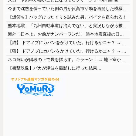
今まで沈黙を保っていた例の男が反高市活動を再開した模様、財務省を手を組んでの返り咲きが狙いか？
【爆笑ｗ】バッグひったくりを試みた男、バイクを盗られる！
熊本地震、「九州自動車道は混んでない」と実況しながら被災地へ向かう有名アナなどに批判殺到 全国紙記者「最新の状況をいち早く伝えることは報道機関としての責務」「情報を取り上げることには大きな意義がある」
海外「日本よ、お前がナンバーワンだ」 熊本地震直後の日本の対応のスピードに世界が衝撃
【猫】 ドアノブにカバンをかけていた。行けるかニャ？ → 猫はこうなります…
【猫】 ドアノブにカバンをかけていた。行けるかニャ？ → 猫はこうなります…
ネコ飼いが階段の上で袋を揺らす。キラ〜ン！ → 地下室からヤツが現れる…
【衝撃映像】バカが津波を撮影しに行った結果…