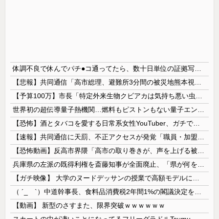
体調不良で休んでパチ●コ通ってたら、数十日単位の証拠写真撮られて会社クビになった
【悲報】共同通信「高市総理、避難所3分間の被災地熊本視察動画に批判！」 → 内閣報道官「避難所視察は51分間！大変な状況の中で、1時間近く受け入...
【予算100万】市長「特定外来生物クビアカは気持ち悪い虫だしそんな需要ないと思う」1匹300円相当の報奨金→初日に42万取られ焦り
世界初の超伝導量子熱機関…燃料もピストンもない量子エンジンが回った！
【恐怖】酒とタバコを愛する日常系女性YouTuber、ガチで体が終わる・・・
【速報】共同通信に天罰、不正アクセスが発覚「職員・加盟社・取引先などの情報6000件が漏えいした可能性」
【恐怖動画】反高市界隈「高市の取り巻きが、声を上げる被災地のおばちゃんに詰め寄ってるぅ！」→よく聞くと何やらヤバいことを言っていると話題に…
兵庫県の左派の既得利権を斎藤知事が全面廃止、「県が何をするねん？」と存在意義そのものが不明で……
【ガチ映像】 大学のヌードデッサンの授業で高額モデルに依頼したら○○○が凄すぎた動画、お前らの想像の20倍は凄い
（ ´_ゝ`）中道幹事長、食料品消費税2年間1%の閣議決定を批判 → 記者「中道改革連合は食料品消費税ゼロを公約に掲げていたが？」→ 階猛氏「
【動画】 新型のさすまた、限界突破ｗｗｗｗｗｗ
スカートの中が凄いことになってるフリーグラドルTsumu