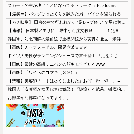
スカートの中が凄いことになってるフリーグラドルTsumu
【爆笑ｗ】バッグひったくりを試みた男、バイクを盗られる！
【ガチ映像】 田舎の村で行われてる ”逆レ●プ祭り” で男に跨って無理矢理チ●コを挿入する女の動画がエ□すぎる…
【速報】 日本製メモリに世界中から注文殺到！！！ １兆５０００億円で工場増築へ
韓国軍、対北朝鮮の最前線で重機関銃から実弾を撤去、米韓合同演習では米軍の無人機を「北朝鮮の侵入だ！」と迎撃一歩手前まで……ゆるんでるなぁ
【画像】カップヌードル、限界突破ｗｗｗ
ドイツ人男性がランニングシューズで富士登山 「足をくじいて動けない」
【画像】最近の高級ミニバンの顔キモすぎだろwww
【画像】「ワイらのゴマキ（３９）」
【悲報】美容師「…手は尽くしました」おば「ｱｯ…ｯｽ…」→
韓国人「安貞桓が韓国代表に激怒！『惨憺たる結果、徹底的な刷新が必要だ』と監督や協会を痛烈批判」
お部屋が汚部屋になってまう、、