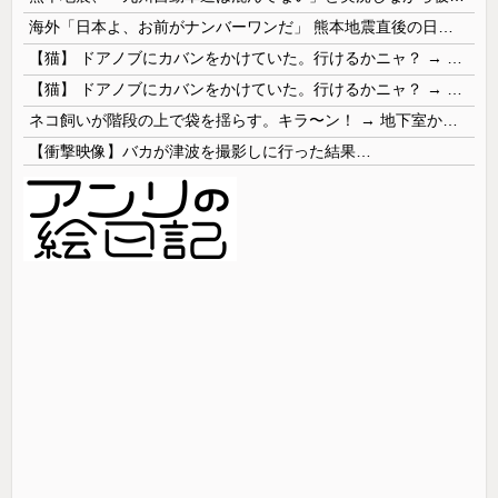
海外「日本よ、お前がナンバーワンだ」 熊本地震直後の日本の対応のスピードに世界が衝撃
【猫】 ドアノブにカバンをかけていた。行けるかニャ？ → 猫はこうなります…
【猫】 ドアノブにカバンをかけていた。行けるかニャ？ → 猫はこうなります…
ネコ飼いが階段の上で袋を揺らす。キラ〜ン！ → 地下室からヤツが現れる…
【衝撃映像】バカが津波を撮影しに行った結果…