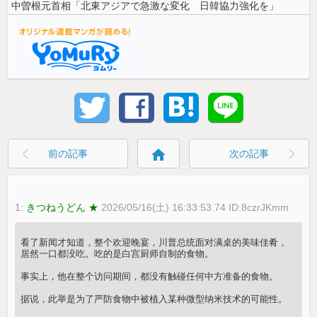
中曽根元首相「北東アジアで急激な変化 日韓協力強化を」
home
前の記事
次の記事
1:
きつねうどん ★
2026/05/16(土) 16:33:53.74 ID:8czrJKmm
看了新闻才知道，整个欢迎晚宴，川普总统面对满桌的美味佳肴，
居然一口都没吃。吃的是白宫厨师自制的食物。
事实上，他在整个访问期间，都没有触碰任何中方准备的食物。
据说，此举是为了严防食物中被植入某种微型纳米技术的可能性。