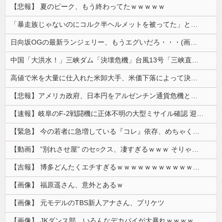
【悲報】 夏のピーク、もう終わってたｗｗｗｗｗ
「暴走族じゃないのにコルク半ヘルメットを被ってた」と因縁つけて暴行 少年らと父親(37)逮捕
日向坂OGの最新ランジェリー、もうエグいだろ・・・(画像どーん)
中国「大洪水！」三峡ダム「決壊危機」台風13号「三峡直撃確定」日本「最も強い勢力で接近！（伊勢湾台風級」台風13号と15号「中国本土でぶつかり合...
高値で米を大量に仕入れた米卸大手、米価下落によって決算が凄まじいことになっている模様
【悲報】アメリカ政府、日本円をアルゼンチン通貨危機と同列扱いへ・・・
【速報】岐阜のF-2戦闘機に正体不明の大型ミサイル確認 迎撃火器回避を備えた1000km級の変態ミサイルか
【緊急】 今の若者に急増している『コレ』依存、めちゃくちゃ深刻な模様w w w w w w w w w w
【動画】 ”別れさせ屋” のセ○クス、凄すぎるｗｗｗ そりゃ肉便器に堕ちるわｗｗｗ
【吉報】 博多どんたくエチすぎるｗｗｗｗｗｗｗｗｗｗｗｗｗｗｗ
【画像】 福原遥さん、意外とあるｗ
【画像】 元モデルのTBS新人アナさん、プリケツ
【画像】 JKダンス部、いろんなデカパイが大暴れｗｗｗｗｗｗｗ