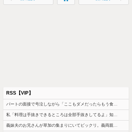
RSS【VIP】
パートの面接で号泣しながら「ここもダメだったらもう食べていけないんです」って熱弁してた人がいた
私「料理は手抜きできるところは全部手抜きしてるよ」知人「それはダメでしょ」→勝手な説教にうんざりして…
義妹夫のお兄さんが草加の集まりにいてビックリ。義両親は新興宗教大嫌いな人たちなのに...