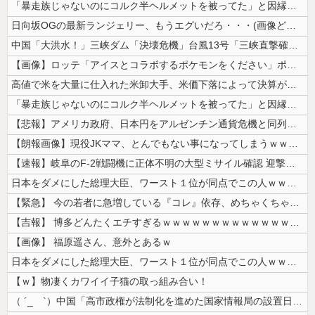
「暴走族じゃないのにコルク半ヘルメットを被ってた」と因縁つけて暴行 少...
日向坂OGの最新ランジェリー、もうエグいだろ・・・(画像どーん)
中国「大洪水！」三峡ダム「決壊危機」台風13号「三峡直撃確定」日本「最...
【画像】ロッテ「アイスとコラボするポケモンをください」ポケモン公式「し...
高値で米を大量に仕入れた米卸大手、米価下落によって決算が凄まじいことに...
「暴走族じゃないのにコルク半ヘルメットを被ってた」と因縁つけて暴行 少...
【悲報】アメリカ政府、日本円をアルゼンチン通貨危機と同列扱いへ・・・
【朗報画像】現役JKママ、とんでもない事になってしまうｗｗｗｗｗｗｗｗ...
【速報】岐阜のF-2戦闘機に正体不明の大型ミサイル確認 迎撃火器回避を...
日本をダメにした総理大臣、ワースト１位が同点でこの人ｗｗｗｗｗｗ
【緊急】 今の若者に急増している『コレ』依存、めちゃくちゃ深刻な模様w...
【吉報】 博多どんたくエチすぎるｗｗｗｗｗｗｗｗｗｗｗｗｗｗｗ
【画像】 福原遥さん、意外とあるｗ
日本をダメにした総理大臣、ワースト１位が同点でこの人ｗｗｗｗｗｗ
【ｗ】物凄くカワイイ子猫の取っ組み合い！
（ ´_ゝ`）中国「高市政権が法制化を進めた国家情報局の設置日が7月3...