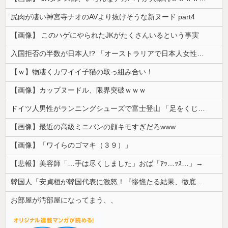
尻肉が凄い神宮寺ナオのAVより抜けそうな新ヌード part4
【画像】 このハゲにやられたJKがたくさんいるという事実
入国拒否の半数が日本人!? 「オーストラリアで日本人女性が売春」
【ｗ】物凄くカワイイ子猫の取っ組み合い！
【画像】カップヌードル、限界突破ｗｗｗ
ドイツ人男性がランニングシューズで富士登山 「足をくじいて動けない」
【画像】最近の高級ミニバンの顔キモすぎだろwww
【画像】「ワイらのゴマキ（３９）」
【悲報】美容師「…手は尽くしました」おば「ｱｯ…ｯｽ…」→
韓国人「安貞桓が韓国代表に激怒！『惨憺たる結果、徹底的な刷新が必要だ』と監督や協会を痛烈批判」
お部屋が汚部屋になってまう、、