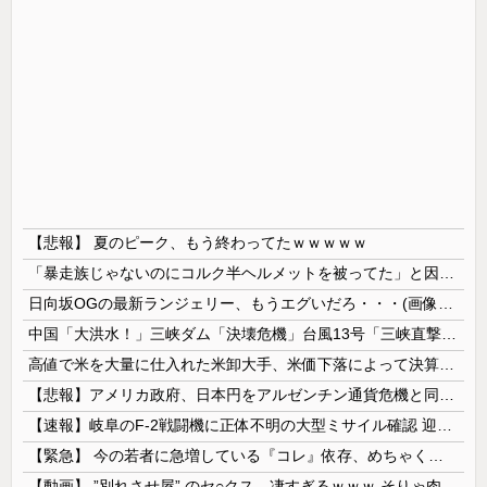
【悲報】 夏のピーク、もう終わってたｗｗｗｗｗ
「暴走族じゃないのにコルク半ヘルメットを被ってた」と因縁つけて暴行 少年らと父親(37)逮捕
日向坂OGの最新ランジェリー、もうエグいだろ・・・(画像どーん)
中国「大洪水！」三峡ダム「決壊危機」台風13号「三峡直撃確定」日本「最も強い勢力で接近！（伊勢湾台風級」台風13号と15号「中国本土でぶつかり合...
高値で米を大量に仕入れた米卸大手、米価下落によって決算が凄まじいことになっている模様
【悲報】アメリカ政府、日本円をアルゼンチン通貨危機と同列扱いへ・・・
【速報】岐阜のF-2戦闘機に正体不明の大型ミサイル確認 迎撃火器回避を備えた1000km級の変態ミサイルか
【緊急】 今の若者に急増している『コレ』依存、めちゃくちゃ深刻な模様w w w w w w w w w w
【動画】 ”別れさせ屋” のセ○クス、凄すぎるｗｗｗ そりゃ肉便器に堕ちるわｗｗｗ