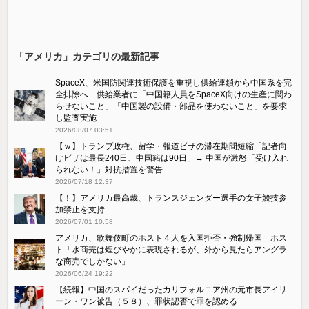
「アメリカ」カテゴリの最新記事
SpaceX、米国防関連技術保護を重視し供給連鎖から中国系を完
全排除へ 供給業者に「中国籍人員をSpaceX向けの生産に関わ
らせないこと」「中国製の設備・部品を使わないこと」を要求
し監査実施
2026/08/07 03:51
【ｗ】トランプ政権、留学・報道ビザの滞在期間短縮「記者向
けビザは最長240日、中国籍は90日」→ 中国が激怒「受け​入れ
られない！」対抗措置を警告
2026/07/18 12:37
【！】アメリカ最高裁、トランスジェンダー選手の女子競技参
加禁止を支持
2026/07/01 10:58
アメリカ、歌舞伎町のホスト４人を入国拒否・強制帰国 ホス
ト「水商売は煌びやかに表現されるが、外から見たらアングラ
な商売でしかない」
2026/06/24 19:22
【続報】中国のスパイだったカリフォルニア州の元市長アイリ
ーン・ワン被告（５８）、罪状認否で罪を認める