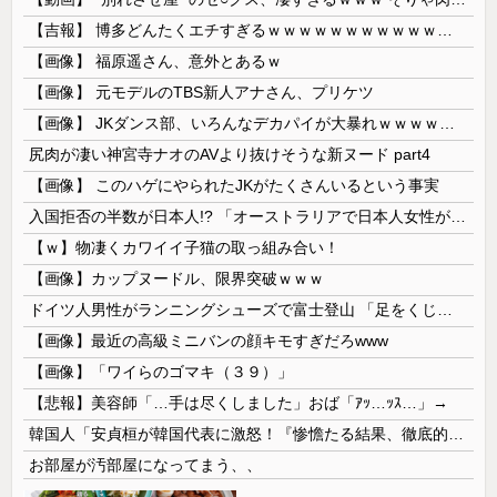
【吉報】 博多どんたくエチすぎるｗｗｗｗｗｗｗｗｗｗｗｗｗｗｗ
【画像】 福原遥さん、意外とあるｗ
【画像】 元モデルのTBS新人アナさん、プリケツ
【画像】 JKダンス部、いろんなデカパイが大暴れｗｗｗｗｗｗｗ
尻肉が凄い神宮寺ナオのAVより抜けそうな新ヌード part4
【画像】 このハゲにやられたJKがたくさんいるという事実
入国拒否の半数が日本人!? 「オーストラリアで日本人女性が売春」
【ｗ】物凄くカワイイ子猫の取っ組み合い！
【画像】カップヌードル、限界突破ｗｗｗ
ドイツ人男性がランニングシューズで富士登山 「足をくじいて動けない」
【画像】最近の高級ミニバンの顔キモすぎだろwww
【画像】「ワイらのゴマキ（３９）」
【悲報】美容師「…手は尽くしました」おば「ｱｯ…ｯｽ…」→
韓国人「安貞桓が韓国代表に激怒！『惨憺たる結果、徹底的な刷新が必要だ』と監督や協会を痛烈批判」
お部屋が汚部屋になってまう、、