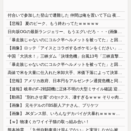
付合いで参加した登山で遭難した 仲間は俺を置いて下山 夜を明かす為の風避けの大きめの木を探してる途中で氷漬けの人を見つけて話しかけたが反応せず → 薄れゆく意識の中で俺は…
【悲報】 夏のピーク、もう終わってたｗｗｗｗｗ
日向坂OGの最新ランジェリー、もうエグいだろ・・・(画像どーん)
「暴走族じゃないのにコルク半ヘルメットを被ってた」と因縁つけて暴行 少年らと父親(37)逮捕
【画像】ロッテ「アイスとコラボするポケモンをください」ポケモン公式「しょうがねえなぁ」
中国「大洪水！」三峡ダム「決壊危機」台風13号「三峡直撃確定」日本「最も強い勢力で接近！（伊勢湾台風級」台風13号と15号「中国本土でぶつかり合...
「暴走族じゃないのにコルク半ヘルメットを被ってた」と因縁つけて暴行 少年らと父親(37)逮捕
高値で米を大量に仕入れた米卸大手、米価下落によって決算が凄まじいことになっている模様
【悲報】アメリカ政府、日本円をアルゼンチン通貨危機と同列扱いへ・・・
【速報】岐阜のF-2戦闘機に正体不明の大型ミサイル確認 迎撃火器回避を備えた1000km級の変態ミサイルか
【動画】 ”別れさせ屋” のセ○クス、凄すぎるｗｗｗ そりゃ肉便器に堕ちるわｗｗｗ
【画像】 元モデルのTBS新人アナさん、プリケツ
【画像】 JKダンス部、いろんなデカパイが大暴れｗｗｗｗｗｗｗ
【ｗ】物凄くカワイイ子猫の取っ組み合い！
熊本地震、「九州自動車道は混んでない」と実況しながら被災地へ向かう有名アナなどに批判殺到 全国紙記者「最新の状況をいち早く伝えることは報道機関としての責務」「情報を取り上げることには大きな意義がある」