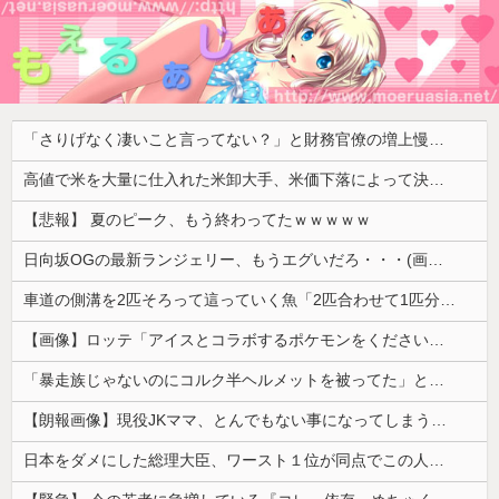
「さりげなく凄いこと言ってない？」と財務官僚の増上慢っぷりに衝撃を受ける人が続出、なぜ官僚にすぎない財務省が……
高値で米を大量に仕入れた米卸大手、米価下落によって決算が凄まじいことになっている模様
【悲報】 夏のピーク、もう終わってたｗｗｗｗｗ
日向坂OGの最新ランジェリー、もうエグいだろ・・・(画像どーん)
車道の側溝を2匹そろって這っていく魚「2匹合わせて1匹分のバカ」【海外の反応】
【画像】ロッテ「アイスとコラボするポケモンをください」ポケモン公式「しょうがねえなぁ」
「暴走族じゃないのにコルク半ヘルメットを被ってた」と因縁つけて暴行 少年らと父親(37)逮捕
【朗報画像】現役JKママ、とんでもない事になってしまうｗｗｗｗｗｗｗｗｗｗｗｗ 【Pickup07091604】
日本をダメにした総理大臣、ワースト１位が同点でこの人ｗｗｗｗｗｗ