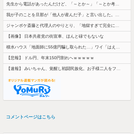
先生から電話があったんだけど、「～とか～」「～とか考えて～」と何度も言ってたのが耳に残ってしまった
我が子のことを旦那が「他人が産んだ子」と言い出した。その理由がとんでもない。
ジャンポケ斎藤と代理人のやりとり、「地獄すぎて完全にコントになってる……」と衝撃を受ける人が続出中
【画像】 日本共産党の街宣車、ほんと碌でもないな
積水ハウス「地面師に55億円騙し取られた…」ワイ「はえーかわいそう…会社滅茶苦茶やろなぁ」
【悲報】 ドル円、年末150円割れへｗｗｗｗｗ
【速報】 みいちゃん、覚醒し戦闘民族化。お子様二人をフルボッコにしてしまう
コメントページはこちら