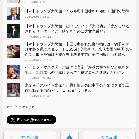
2026/06/01 11:29
【ｗ】トランプ大統領、くら寿司米国株を1.6億〜8億円で取得
2026/05/19 18:17
【ｗ】トランプ大統領、訪中について「大成功」「皆から尊敬
されるリーダーとご一緒できたのは大変光栄だ」
2026/05/17 10:33
【ｗ】トランプ大統領、中国で出された食べ物には一切手を付
けず杯を運ぶスタッフもUSSSに交代させ、米代表団が中国側か
ら受け取った物は大統領専用機搭乗前に全て回収しゴミ箱へ
2026/05/17 02:17
イーロン・マスク氏、パヨクに言及「左派の根本的な道徳的欠
陥は、犯罪者への共感はあっても被害者への共感がないこと」
2026/05/16 13:34
米記者「スパイも脅威だが最も怖いのは中国のためにタダで工
作活動する白痴ども」← 5chにもいるね
2026/05/14 12:47
カテゴリ：
アメリカ
home
前の記事
次の記事