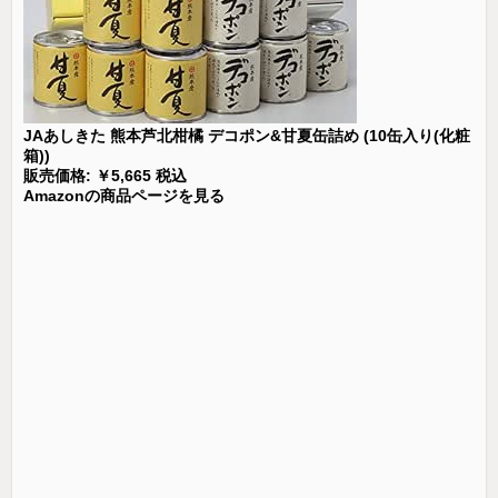
JAあしきた 熊本芦北柑橘 デコポン&甘夏缶詰め (10缶入り(化粧
箱))
販売価格: ￥5,665 税込
Amazonの商品ページを見る