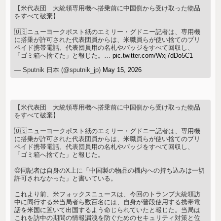
【米代表団 大統領専用機へ搭乗前に中国側から受け取った物品
をすべて破棄】
🇺🇸ニューヨークポスト紙のエミリー・グドニー記者は、専用機
に搭乗が許可された代表団員からは、米職員らが使い捨てのプリ
ペイド携帯電話、代表団員用の名札やバッジをすべて回収し、
「ゴミ箱へ捨てた」と報じた。…
pic.twitter.com/Wxj7dDo5C1
— Sputnik 日本 (@sputnik_jp)
May 15, 2026
【米代表団 大統領専用機へ搭乗前に中国側から受け取った物品
をすべて破棄】
🇺🇸ニューヨークポスト紙のエミリー・グドニー記者は、専用機
に搭乗が許可された代表団員からは、米職員らが使い捨てのプリ
ペイド携帯電話、代表団員用の名札やバッジをすべて回収し、
「ゴミ箱へ捨てた」と報じた。
🤨同記者は自身のX上に「中国製の物品の機内への持ち込みは一切
許可されなかった」と書いている。
これより前、米フォックスニュースは、今回のトランプ大統領訪
中に同行する米当局者ら数百名には、自身が普段使用する携帯電
話を米国に置いて出国するよう命じられていたと報じた。当局は
これを訪中の期間の情報漏洩を防ぐためのセキュリティ対策と位