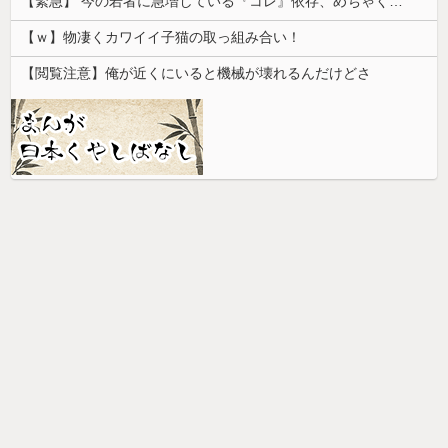
【緊急】 今の若者に急増している『コレ』依存、めちゃくちゃ深刻な模様w w w w w w w w w w
【ｗ】物凄くカワイイ子猫の取っ組み合い！
【閲覧注意】俺が近くにいると機械が壊れるんだけどさ