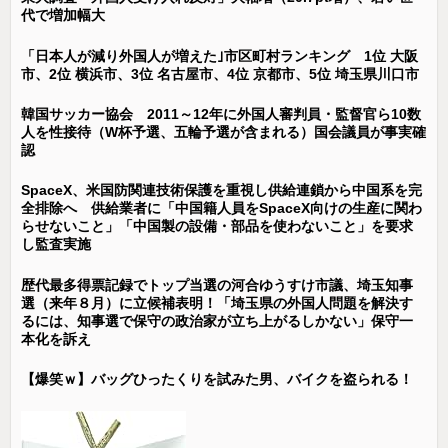
代で増加幅大
「日本人が減り外国人が増えた｣市区町村ランキング 1位 大阪
市、2位 横浜市、3位 名古屋市、4位 京都市、5位 埼玉県川口市
韓国サッカー協会 2011～12年に外国人審判員・監督官ら10数
人を性接待（W杯予選、五輪予選が含まれる）国会議員が事実確
認
SpaceX、米国防関連技術保護を重視し供給連鎖から中国系を完
全排除へ 供給業者に「中国籍人員をSpaceX向けの生産に関わ
らせないこと」「中国製の設備・部品を使わないこと」を要求
し監査実施
歴代最多得票記録でトップ当選の河合ゆうすけ市議、埼玉知事
選（来年８月）に立候補表明！「埼玉県の外国人問題を解決す
るには、知事選で保守の政治家が立ち上がるしかない」保守一
本化を訴え
【爆笑ｗ】バッグひったくりを試みた男、バイクを盗られる！