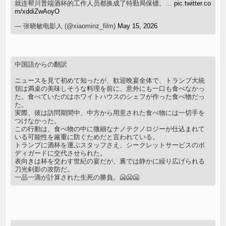
就连帮川普端酒杯的工作人员都换成了特勤局保镖。…
pic.twitter.co
m/xddiZwAoyO
— 张晓敏电影人 (@xiaominz_film)
May 15, 2026
中国語からの翻訳
ニュースを見て初めて知ったが、歓迎晩宴全体で、トランプ大統
領は満桌の美味しそうな料理を前に、意外にも一口も食べなかっ
た。食べていたのはホワイトハウスのシェフが作った食べ物だっ
た。
実際、彼は訪問期間中、中方から用意された食べ物には一切手を
つけなかった。
この行動は、食べ物の中に微細なナノテクノロジーが仕込まれて
いる可能性を厳重に防ぐためだと言われている。
トランプに酒杯を運ぶスタッフさえ、シークレットサービスのボ
ディガードに交代させられた。
表向きは杯を交わす世紀の宴だが、裏では静かに繰り広げられる
刀光剣影の攻防だ。
一品一滴が計算された生死の勝負。🥶🥶🥶