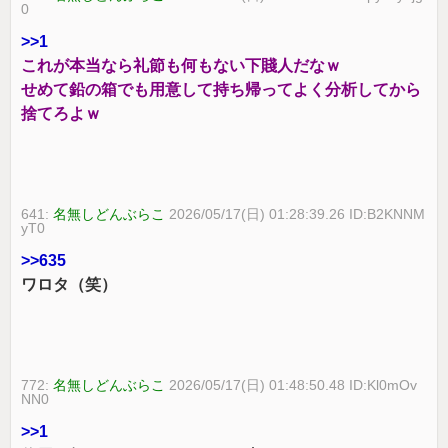
0
>>1
これが本当なら礼節も何もない下賤人だなｗ
せめて鉛の箱でも用意して持ち帰ってよく分析してから
捨てろよｗ
641:
名無しどんぶらこ
2026/05/17(日) 01:28:39.26 ID:B2KNNM
yT0
>>635
ワロタ（笑）
772:
名無しどんぶらこ
2026/05/17(日) 01:48:50.48 ID:Kl0mOv
NN0
>>1