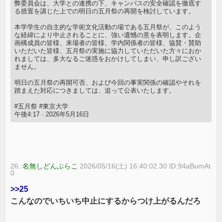
弊委員会は、大学との連携の下、キャンパスの安全確認を徹底す
る措置を講じた上での明日の五月祭の再開を検討しています。
本学学生の自主的な学術文化活動の場である五月祭が、このよう
な経緯により中止されることに、強い遺憾の意を表明します。企
画構成員の皆様、来場者の皆様、学内関係者の皆様、協賛・賛助
いただいた皆様、五月祭の実施に協力していただいた方々におか
れましては、多大なるご迷惑をおかけしてしまい、申し訳ござい
ません。
明日の五月祭の再開可否、および今回の事実関係の確認やそれを
踏まえた対応につきましては、追って公表いたします。
#五月祭 #東京大学
午後4:17 · 2026年5月16日
26:
名無しどんぶらこ
2026/05/16(土) 16:40:02.30 ID:94aBumAt
0
>>25
こんなのでいちいち中止にするからつけ上がるんだろ