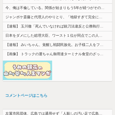
今、俺は不倫している。関係が始まりもう5年が経つがその不倫相手のスマホを見てしまい...
ジャンポケ斎藤と代理人のやりとり、「地獄すぎて完全にコントになってる……」と衝撃を受ける人が続出中
【速報】 玉川徹「死んでいなければ銃刀法違反と公務執行妨害、警察官が事実上の死刑にした」
日本をダメにした総理大臣、ワースト１位が同点でこの人ｗｗｗｗｗｗ
【速報】 みいちゃん、覚醒し戦闘民族化。お子様二人をフルボッコにしてしまう
【画像】 トラックの運ちゃん御用達ターミナル食堂のざっかけないオムライスｗｗｗｗｗｗｗｗｗｗ
コメントページはこちら
左翼市民団体、広島では通用せず「人殺しの汚い足で広島の土を踏むな！」→広島県民「お前らの方が汚いんじゃ！」「ワシらが広島県民じゃ」