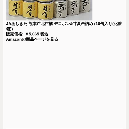
JAあしきた 熊本芦北柑橘 デコポン&甘夏缶詰め (10缶入り(化粧
箱))
販売価格: ￥5,665 税込
Amazonの商品ページを見る