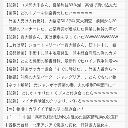
【悲報】コメ卸大手さん、営業利益83％減 高値で買い込んだ米が売れず「...
【画像】どのくノ一を快楽責めしたいｗｗｗｗｗ
「外国人受け入れ反対」大幅増56.3(%) 東大調査 前回から20ポイ...
「感動のフィナーレだ」と某野党が達成した偉業に称賛の声が殺到、なんかヒ...
【悲報】堀大輔さん、実は仮眠を取っていたWWWWWWWWWWWWWWW...
【これは草】ショートスリーパー堀大輔さん、筋トレ中に「寝たほうが良い」...
【必見動画】手術中に熊本地震発生…熊本総合病院の例のカメラ映像、ノーカ...
【速報】とある魔術の禁書目録、最新刊でヒロイン戦争決着wwwwwwww...
【速報】韓国サッカー協会『すでに時効だ』、外国人審判らへ性的接待疑惑→...
【物議】沖縄の大型パーク「ジャングリア」、とんでもない物を投入してしま...
【ネット騒然】 元ジャンポケ斉藤の妻、夫の求刑7年翌日にインスタ更新！...
【悲報】 とにかくヤりたくてブスと付き合ったらｗｗｗｗｗｗｗｗｗｗｗｗ...
【悲報】 マイナ保険証のクソぶり、バレるｗｗｗｗｗｗｗｗｗ
【ｗ】物凄くカワイイ子猫の取っ組み合い！
（ ´_ゝ`）中国「高市政権が法制化を進めた国家情報局の設置日が7月3...
中曽根元首相「北東アジアで急激な変化 日韓協力強化を」