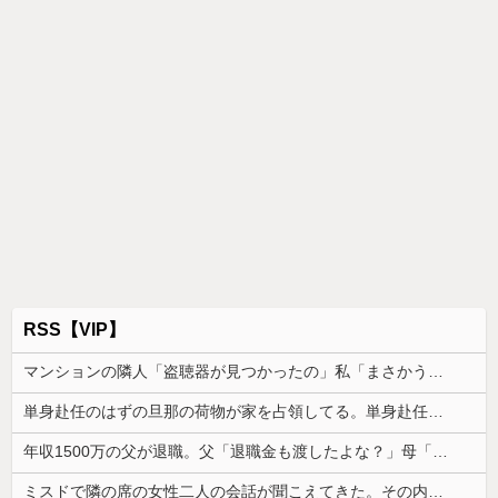
RSS【VIP】
マンションの隣人「盗聴器が見つかったの」私「まさかうちも？」→業者に調査を依頼したら、犯人の正体まで見えてきて…
単身赴任のはずの旦那の荷物が家を占領してる。単身赴任でほとんど帰らない癖に...
年収1500万の父が退職。父「退職金も渡したよな？」母「貯金なんてないよー」父「全部なくなったの！？」→予想外の返事に家族騒然となり…
ミスドで隣の席の女性二人の会話が聞こえてきた。その内容が、旦那と離婚したくてでっち上げのDV証拠を...