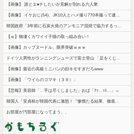
【画像】 誰とエ●チしたいか見解が別れる六人衆
【画像】 イケおじ(54)、JK10人とハメ撮り770本撮って逮捕ｗｗｗｗｗｗｗ
韓国政府「3年前に石炭火発のアンモニア混焼で協力するっていったけどあれ取りやめな。政権変わったし」……韓国とまともな協力ができない理由、これなんですよね
【ｗ】物凄くカワイイ子猫の取っ組み合い！
【画像】カップヌードル、限界突破ｗｗｗ
ドイツ人男性がランニングシューズで富士登山 「足をくじいて動けない」
【画像】最近の高級ミニバンの顔キモすぎだろwww
【画像】「ワイらのゴマキ（３９）」
【悲報】美容師「…手は尽くしました」おば「ｱｯ…ｯｽ…」→
韓国人「安貞桓が韓国代表に激怒！『惨憺たる結果、徹底的な刷新が必要だ』と監督や協会を痛烈批判」
お部屋が汚部屋になってまう、、