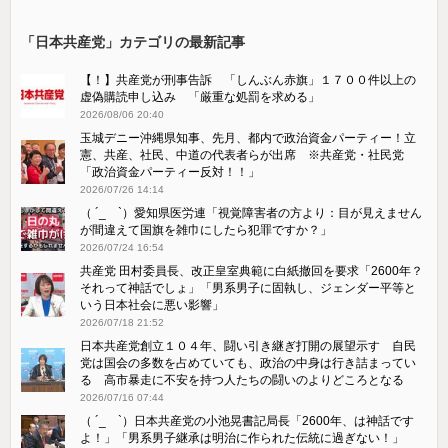
「日本共産党」カテゴリの最新記事
【！】共産党が刑事告訴 「しんぶん赤旗」１７００件以上の
虚偽購読申し込み 「厳重な処罰を求める」
2026/08/06 20:40
玉城デニー沖縄県知事、先月、都内で政治資金パーティー！立
憲、共産、社民、中道の代表者らが出席 ※共産党・社民党
「政治資金パーティー反対！！」
2026/07/26 14:14
（ ´_ゝ`）愛知県医労連「視覚障害者の方より：目が見えません
が間違えて国旗を雑巾にしたら犯罪ですか？」
2026/07/24 16:54
共産党 田村委員長、改正皇室典範に白紙撤回を要求「2600年？
それって神話でしょ」「男系男子に固執し、ジェンダー平等と
いう日本社会に悪い影響」
2026/07/18 21:52
日本共産党創立１０４年、闘い引き継ぎ打開の展望示す 自民
党は国会の多数を占めていても、政治の中身は行き詰まってい
る 高市暴走に不安を持つ人たちの闘いのよりどころとなる
2026/07/16 07:44
（ ´_ゝ`）日本共産党の小池晃書記局長「2600年、は神話です
よ！」「​男系男子継承は明治に作られた伝統に過ぎない！」