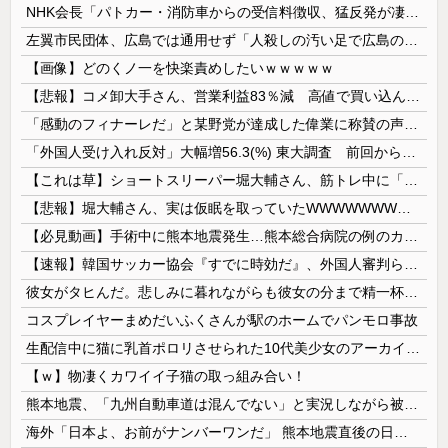
NHK会長「パトカー・消防車からの受信料徴収、猛反発が凄いので検討し直します…」
左翼市民団体、広島では通用せず「人殺しの汚い足で広島の土を踏むな！」→広島県民「お前らの方が汚いんじゃ！」「ワシらが広島県民じゃ」
【画像】どのくノ一を快楽責めしたいｗｗｗｗｗ
【悲報】コメ卸大手さん、営業利益83％減 高値で買い込んだ米が売れず「損切り祭り」開幕へ
「感動のフィナーレだ」と某野党が達成した偉業に称賛の声が殺到、なんかヒーロー番組の最終回を見ているような気分に……
「外国人受け入れ反対」大幅増56.3(%) 東大調査 前回から20ポイント以上の爆増
【これは草】ショートスリーパー堀大輔さん、筋トレ中に「寝たほうが良い」と言われた結果ｗｗｗｗ
【悲報】堀大輔さん、実は仮眠を取っていたWWWWWWWWWWWWWWWWWWWWWWWWWWWWWWWWWWWWWWWWWW
【必見動画】手術中に熊本地震発生…熊本総合病院の例のカメラ映像、ノーカットver.が公開される
【速報】韓国サッカー協会『すでに時効だ』、外国人審判らへ性的接待疑惑→ロンドン五輪は銅メダルはく奪の可能性「審判の国籍は日本、UAE、イラン」
彼女がタヒんだ。悲しみに暮れながらも彼女の分まで精一杯生きようと誓った。だが実は生きていた！突撃するとふっくらした顔で大きなお腹を抱えて...
コスプレイヤーまめだいふくさんが駅のホームでパンモロ事故
生配信中に猫に乳首ポロリさせられた10代美少女のアーカイブ、500万再生越えｗｗｗ
【ｗ】物凄くカワイイ子猫の取っ組み合い！
熊本地震、「九州自動車道は混んでない」と実況しながら被災地へ向かう有名アナなどに批判殺到 全国紙記者「最新の状況をいち早く伝えることは報道機関としての責務」「情報を取り上げることには大きな意義がある」
海外「日本よ、お前がナンバーワンだ」 熊本地震直後の日本の対応のスピードに世界が衝撃