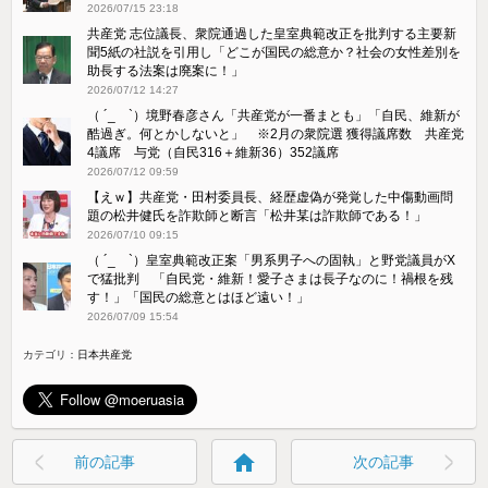
2026/07/15 23:18
共産党 志位議長、衆院通過した皇室典範改正を批判する主要新
聞5紙の社説を引用し「どこが国民の総意か？社会の女性差別を
助長する法案は廃案に！」
2026/07/12 14:27
（ ´_ゝ`）境野春彦さん「共産党が一番まとも」「自民、維新が
酷過ぎ。何とかしないと」 ※2月の衆院選 獲得議席数 共産党
4議席 与党（自民316＋維新36）352議席
2026/07/12 09:59
【えｗ】共産党・田村委員長、経歴虚偽が発覚した中傷動画問
題の松井健氏を詐欺師と断言「松井某は詐欺師である！」
2026/07/10 09:15
（ ´_ゝ`）皇室典範改正案「男系男子への固執」と野党議員がX
で猛批判 「自民党・維新！愛子さまは長子なのに！禍根を残
す！」「国民の総意とはほど遠い！」
2026/07/09 15:54
カテゴリ：
日本共産党
home
前の記事
次の記事