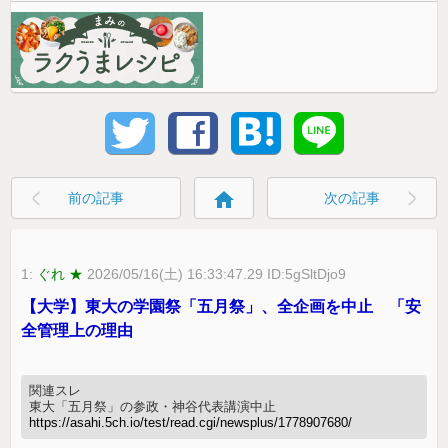
home
前の記事
次の記事
1:
ぐれ ★
2026/05/16(土) 16:33:47.29 ID:5gSltDjo9
【大学】東大の学園祭「五月祭」、全企画を中止 「安
全管理上の理由
関連スレ
東大「五月祭」の参政・神谷代表講演中止
https://asahi.5ch.io/test/read.cgi/newsplus/1778907680/