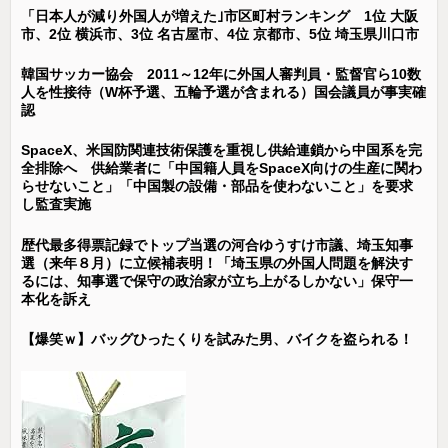
「日本人が減り外国人が増えた｣市区町村ランキング 1位 大阪
市、2位 横浜市、3位 名古屋市、4位 京都市、5位 埼玉県川口市
韓国サッカー協会 2011～12年に外国人審判員・監督官ら10数
人を性接待（W杯予選、五輪予選が含まれる）国会議員が事実確
認
SpaceX、米国防関連技術保護を重視し供給連鎖から中国系を完
全排除へ 供給業者に「中国籍人員をSpaceX向けの生産に関わ
らせないこと」「中国製の設備・部品を使わないこと」を要求
し監査実施
歴代最多得票記録でトップ当選の河合ゆうすけ市議、埼玉知事
選（来年８月）に立候補表明！「埼玉県の外国人問題を解決す
るには、知事選で保守の政治家が立ち上がるしかない」保守一
本化を訴え
【爆笑ｗ】バッグひったくりを試みた男、バイクを盗られる！