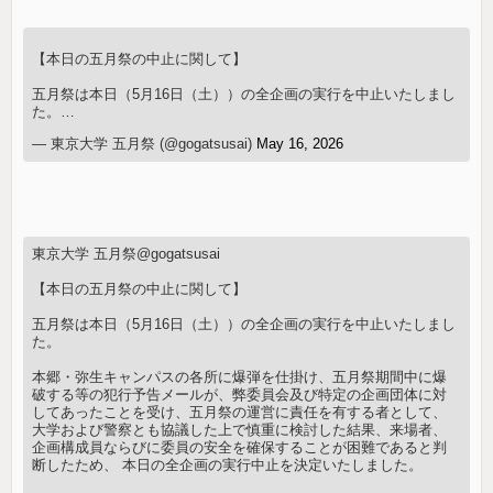
【本日の五月祭の中止に関して】
五月祭は本日（5月16日（土））の全企画の実行を中止いたしまし
た。…
— 東京大学 五月祭 (@gogatsusai)
May 16, 2026
東京大学 五月祭@gogatsusai
【本日の五月祭の中止に関して】
五月祭は本日（5月16日（土））の全企画の実行を中止いたしまし
た。
本郷・弥生キャンパスの各所に爆弾を仕掛け、五月祭期間中に爆
破する等の犯行予告メールが、弊委員会及び特定の企画団体に対
してあったことを受け、五月祭の運営に責任を有する者として、
大学および警察とも協議した上で慎重に検討した結果、来場者、
企画構成員ならびに委員の安全を確保することが困難であると判
断したため、 本日の全企画の実行中止を決定いたしました。