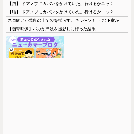
【猫】 ドアノブにカバンをかけていた。行けるかニャ？ → 猫はこうなります…
【猫】 ドアノブにカバンをかけていた。行けるかニャ？ → 猫はこうなります…
ネコ飼いが階段の上で袋を揺らす。キラ〜ン！ → 地下室からヤツが現れる…
【衝撃映像】バカが津波を撮影しに行った結果…