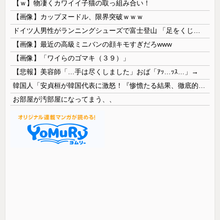
【ｗ】物凄くカワイイ子猫の取っ組み合い！
【画像】カップヌードル、限界突破ｗｗｗ
ドイツ人男性がランニングシューズで富士登山 「足をくじいて動けない」
【画像】最近の高級ミニバンの顔キモすぎだろwww
【画像】「ワイらのゴマキ（３９）」
【悲報】美容師「…手は尽くしました」おば「ｱｯ…ｯｽ…」→
韓国人「安貞桓が韓国代表に激怒！『惨憺たる結果、徹底的な刷新が必要だ』と監督や協会を痛烈批判」
お部屋が汚部屋になってまう、、