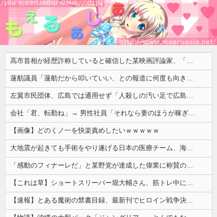
高市首相が経歴詐称していると確信した某映画評論家、「上級公務員試験に合格とは書いてないんですが…」とツッコミを受けまくり……
蓮舫議員「蓮舫だから叩いていい、との報道に何度も向き合ってきました。悔しくても」
左翼市民団体、広島では通用せず「人殺しの汚い足で広島の土を踏むな！」→広島県民「お前らの方が汚いんじゃ！」「ワシらが広島県民じゃ」
会社「君、転勤ね」→ 男性社員「それなら妻のほうが稼ぎいいんで辞めます」⇒ 結果・・・
【画像】どのくノ一を快楽責めしたいｗｗｗｗｗ
大地震が起きても手術をやり遂げる日本の医療チーム、海外でも凄すぎると絶賛
「感動のフィナーレだ」と某野党が達成した偉業に称賛の声が殺到、なんかヒーロー番組の最終回を見ているような気分に……
【これは草】ショートスリーパー堀大輔さん、筋トレ中に「寝たほうが良い」と言われた結果ｗｗｗｗ
【速報】とある魔術の禁書目録、最新刊でヒロイン戦争決着wwwwwwwwwwwww