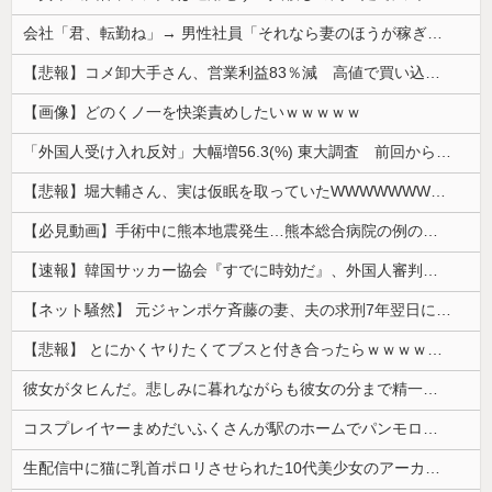
会社「君、転勤ね」→ 男性社員「それなら妻のほうが稼ぎいいんで辞めます」⇒ 結果・・・
【悲報】コメ卸大手さん、営業利益83％減 高値で買い込んだ米が売れず「損切り祭り」開幕へ
【画像】どのくノ一を快楽責めしたいｗｗｗｗｗ
「外国人受け入れ反対」大幅増56.3(%) 東大調査 前回から20ポイント以上の爆増
【悲報】堀大輔さん、実は仮眠を取っていたWWWWWWWWWWWWWWWWWWWWWWWWWWWWWWWWWWWWWWWWWW
【必見動画】手術中に熊本地震発生…熊本総合病院の例のカメラ映像、ノーカットver.が公開される
【速報】韓国サッカー協会『すでに時効だ』、外国人審判らへ性的接待疑惑→ロンドン五輪は銅メダルはく奪の可能性「審判の国籍は日本、UAE、イラン」
【ネット騒然】 元ジャンポケ斉藤の妻、夫の求刑7年翌日にインスタ更新！その内容がガチでヤバすぎる…
【悲報】 とにかくヤりたくてブスと付き合ったらｗｗｗｗｗｗｗｗｗｗｗｗｗｗｗ
彼女がタヒんだ。悲しみに暮れながらも彼女の分まで精一杯生きようと誓った。だが実は生きていた！突撃するとふっくらした顔で大きなお腹を抱えて...
コスプレイヤーまめだいふくさんが駅のホームでパンモロ事故
生配信中に猫に乳首ポロリさせられた10代美少女のアーカイブ、500万再生越えｗｗｗ