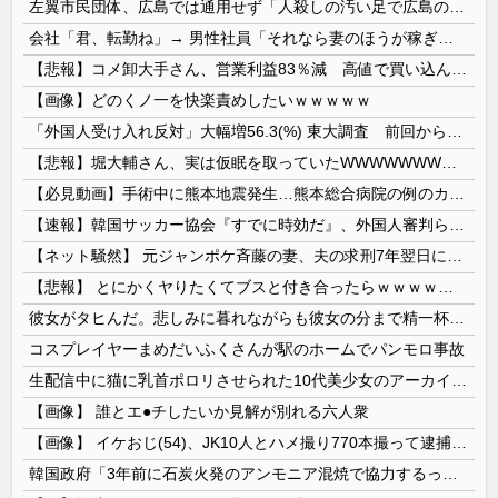
左翼市民団体、広島では通用せず「人殺しの汚い足で広島の土を踏むな！」→広島県民「お前らの方が汚いんじゃ！」「ワシらが広島県民じゃ」
会社「君、転勤ね」→ 男性社員「それなら妻のほうが稼ぎいいんで辞めます」⇒ 結果・・・
【悲報】コメ卸大手さん、営業利益83％減 高値で買い込んだ米が売れず「損切り祭り」開幕へ
【画像】どのくノ一を快楽責めしたいｗｗｗｗｗ
「外国人受け入れ反対」大幅増56.3(%) 東大調査 前回から20ポイント以上の爆増
【悲報】堀大輔さん、実は仮眠を取っていたWWWWWWWWWWWWWWWWWWWWWWWWWWWWWWWWWWWWWWWWWW
【必見動画】手術中に熊本地震発生…熊本総合病院の例のカメラ映像、ノーカットver.が公開される
【速報】韓国サッカー協会『すでに時効だ』、外国人審判らへ性的接待疑惑→ロンドン五輪は銅メダルはく奪の可能性「審判の国籍は日本、UAE、イラン」
【ネット騒然】 元ジャンポケ斉藤の妻、夫の求刑7年翌日にインスタ更新！その内容がガチでヤバすぎる…
【悲報】 とにかくヤりたくてブスと付き合ったらｗｗｗｗｗｗｗｗｗｗｗｗｗｗｗ
彼女がタヒんだ。悲しみに暮れながらも彼女の分まで精一杯生きようと誓った。だが実は生きていた！突撃するとふっくらした顔で大きなお腹を抱えて...
コスプレイヤーまめだいふくさんが駅のホームでパンモロ事故
生配信中に猫に乳首ポロリさせられた10代美少女のアーカイブ、500万再生越えｗｗｗ
【画像】 誰とエ●チしたいか見解が別れる六人衆
【画像】 イケおじ(54)、JK10人とハメ撮り770本撮って逮捕ｗｗｗｗｗｗｗ
韓国政府「3年前に石炭火発のアンモニア混焼で協力するっていったけどあれ取りやめな。政権変わったし」……韓国とまともな協力ができない理由、これなんですよね