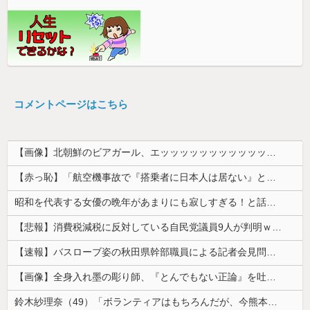
コメントページはこちら
【画像】北朝鮮のビアガール、エッッッッッッッッッッッッッッッッッ！
【赤っ恥】「航空機事故で『搭乗者に日本人は居ない』という発表は嫌い。人間として同じ価値だと思う」→ツッコミ殺到も「自分が気に入らないと思った」と...
昭和を代表する女優の晩年があまりにも寂しすぎる！と話題に、自身の子供を餓死する寸前までネグレクトした挙句……
【悲報】消費税減税に反対している自民党議員9人が判明ｗｗｗｗｗｗ
【速報】バスローブ姿の秋田県幹部職員による記者会見問題、ラブホテルからの参加だと特定「体調が優れなかったため...」とは何だったのか
【画像】全身入れ墨の彫り師、『とんでもない正論』を吐いて30万再生されてしまうｗｗｗｗｗｗｗ
鈴木紗理奈（49）「ボランティアはもちろんだが、今熊本へ旅行に行くことも支援になる」