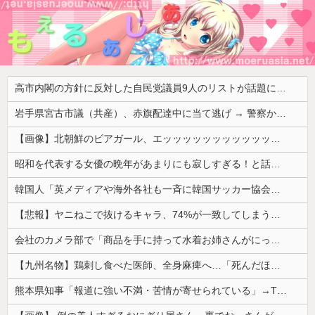
高市内閣の方針に反対した自民党議員9人のリストが話題に、「岩屋はどこへ行った？」との指摘もあるが……
岩手県宮古市議（共産）、赤旗配達中に当て逃げ → 警察から連絡が来て宮古署を訪れ事情聴取
【画像】北朝鮮のビアガール、エッッッッッッッッッッッッッッッッッ！
昭和を代表する女優の晩年があまりにも寂しすぎる！と話題に、自身の子供を餓死する寸前までネグレクトした挙句……
韓国人「英メディアや海外各社も一斉に韓国サッカー協会を巡る過去の不祥事を報道！」→「国際的な信用失墜の危機‥」
【悲報】ヤニねこで抜けるキャラ、74%が一致してしまうｗｗｗｗｗ
会社のカメラ部で「商品を手に持って水着お姉さんがにっこり」を撮影、だがお姉さんは素人アルバイトで親バレした結果……
【九州名物】鶏刺し食べた医師、全身麻痺へ…「死んだほうが良かったと思っていた」
熊本県知事「報道に強い不満・苦情が寄せられている」→TBSの報道特集がまさにそれな件