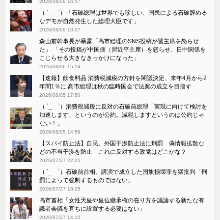
2026/08/09 16:57
（ ´_ゝ`）「石破総理は世界でも珍しい、国民による石破辞める
なデモが自然発生した総理大臣です」
2026/08/09 10:07
森山前幹事長が暴露「高市総理のSNS投稿が習主席を怒らせ
た」 「その投稿が中国側（習近平主席）を怒らせ、日中関係を
こじらせる大きなきっかけになった」
2026/08/06 15:14
【速報】飲食料品 消費税減税の方針を閣議決定、来年4月から2
年間1％に 高市総理は秋の臨時国会で法案の成立を目指す
2026/08/05 17:50
（ ´_ゝ`）消費税減税に反対の石破前総理「実現に向けて検討を
加速します、というのが公約。減税しますというのは公約じゃ
ない！」
2026/08/05 14:59
【スパイ防止法】自民、外国干渉防止法に刑罰 偽情報拡散な
どの不当干渉を防止 これに反対する政党はどこかな？
2026/07/27 22:05
（ ´_ゝ`）石破前首相、講演で成立した国旗損壊罪を猛批判「刑
罰によって強制するものではない」
2026/07/27 18:25
高市首相「女性天皇や皇位継承権の在り方を議論する新たな有
識者会議を直ちに設置する必要はない」
2026/07/27 14:15