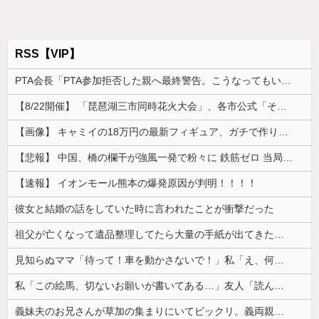
RSS【VIP】
PTA会長「PTA参加拒否した親へ最終警告。こうなってもいい？」
【8/22開催】 「琵琶湖三市同時花火大会」、各市公式「そんな花火大会は存在しない」→ 高価チケットを購入した人達がSNS阿鼻叫喚
【画像】 キャミイの18万円の最新フィギュア、ガチで作り込みがエグすぎる
【悲報】 中国、橋の欄干が強風一発で粉々に 鉄筋ゼロ 当局「接着剤でくっつけただけ」「正常で、品質問題はない」
【速報】 イオンモール熊本の爆発原因が判明！！！！
彼女と結婚の話をしていた時に言われたことが衝撃だった
祖父が亡くなって遺品整理してたら大量の手紙が出てきた。全部同じ女性で祖父と恋愛関係だったっぽい
見知らぬママ「待って！車を動かさないで！」私「え、何があったの！？」→慌てて降りると園長先生が激怒していて…
私「この絵馬、切ないお願いが書いてある…」友人「読んでみて」→有名神社で見つけた願い事の内容に、思わず神様も困るだろうと思ってしまい…
義妹夫のお兄さんが草加の集まりにいてビックリ。義両親は新興宗教大嫌いな人たちなのに...