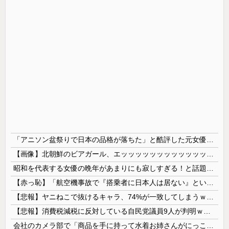
「アニソン盆祭りで日本の品格が落ちた」と酷評した元女優、「あんたが品格を語るのかよ！」と総ツッコミを食らってしまい……
【画像】北朝鮮のビアガール、エッッッッッッッッッッッッッッッッッ！
昭和を代表する女優の晩年があまりにも寂しすぎる！と話題に、自身の子供を餓死する寸前までネグレクトした挙句……
【赤っ恥】「航空機事故で『搭乗者に日本人は居ない』という発表は嫌い。人間として同じ価値だと思う」→ツッコミ殺到も「自分が気に入らないと思った」と...
【悲報】ヤニねこで抜けるキャラ、74%が一致してしまうｗｗｗｗｗ
【悲報】消費税減税に反対している自民党議員9人が判明ｗｗｗｗｗｗ
会社のカメラ部で「商品を手に持って水着お姉さんがにっこり」を撮影、だがお姉さんは素人アルバイトで親バレした結果……