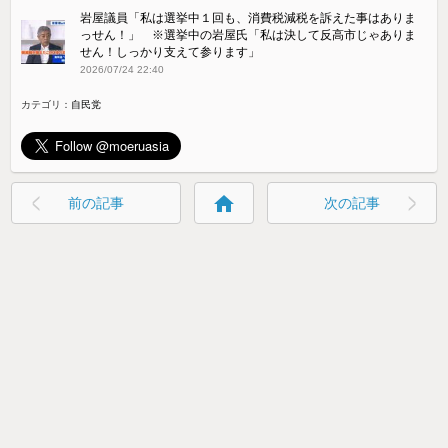
岩屋議員「私は選挙中１回も、消費税減税を訴えた事はありま
っせん！」 ※選挙中の岩屋氏「私は決して反高市じゃありま
せん！しっかり支えて参ります」
2026/07/24 22:40
カテゴリ：
自民党
home
前の記事
次の記事