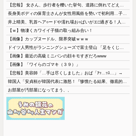
【悲報】 女さん、歩行者を轢いた挙句、道路に倒れてどえらいことになってしまうw w w w w w w
長身美ボディの保育士さんが女性用風俗を勢いで初利用…子供に絶対見せられないメスの顔でイキまくり。
井上晴美、乳首ヘア○ードや濡れ場お○ぱいがエ□過ぎる！人生最後のラスト写真集、最高！！
【ｗ】物凄くカワイイ子猫の取っ組み合い！
【画像】カップヌードル、限界突破ｗｗｗ
ドイツ人男性がランニングシューズで富士登山 「足をくじいて動けない」
【画像】最近の高級ミニバンの顔キモすぎだろwww
【画像】「ワイらのゴマキ（３９）」
【悲報】美容師「…手は尽くしました」おば「ｱｯ…ｯｽ…」→
韓国人「安貞桓が韓国代表に激怒！『惨憺たる結果、徹底的な刷新が必要だ』と監督や協会を痛烈批判」
お部屋が汚部屋になってまう、、