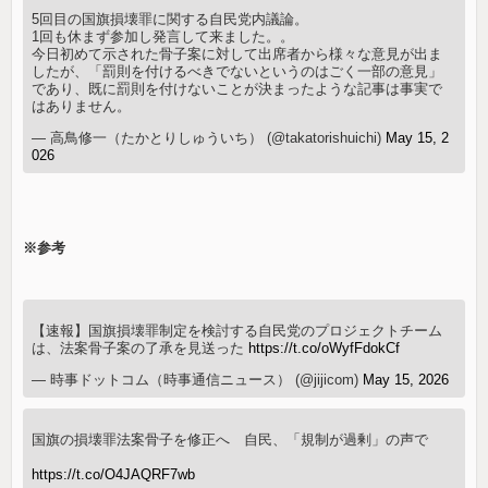
5回目の国旗損壊罪に関する自民党内議論。
1回も休まず参加し発言して来ました。。
今日初めて示された骨子案に対して出席者から様々な意見が出ま
したが、「罰則を付けるべきでないというのはごく一部の意見」
であり、既に罰則を付けないことが決まったような記事は事実で
はありません。
— 高鳥修一（たかとりしゅういち） (@takatorishuichi)
May 15, 2
026
※参考
【速報】国旗損壊罪制定を検討する自民党のプロジェクトチーム
は、法案骨子案の了承を見送った
https://t.co/oWyfFdokCf
— 時事ドットコム（時事通信ニュース） (@jijicom)
May 15, 2026
国旗の損壊罪法案骨子を修正へ 自民、「規制が過剰」の声で
https://t.co/O4JAQRF7wb