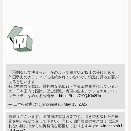
「罰則なしで決まった」かのような報道やSNS上の受け止めが、
外国勢力のナラティブに接続されていないか、慎重に見る必要が
あると思います。
特に中国共産党は、対外的な認知戦・世論工作を重視しているた
め、日本国内で国旗、歴史認識、表現の自由、ナショナルアイデ
ンティティをめぐる分断が…
https://t.co/OYQJOx8l1x
— 二本松哲也 (@t_nihonmatsu)
May 15, 2026
有難うございます。国旗損壊罪は必要です。引き続き壊れた自民
党を中から立て直して下さい。同じく偏向報道のマスコミに流さ
れない様に中からの御発信を応援しております🙇
pic.twitter.com/rJ
b1Bxjow2