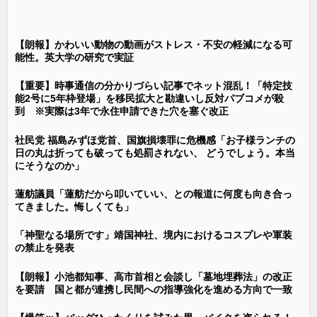
【朗報】かわいい動物の動画がストレス・不安の軽減になる可
能性。英大学の研究で実証
【重要】時事通信の分かりづらい記事でネット混乱！「特定技
能2号に5年枠登場」を移民拡大と勘違いし反対パブコメが殺
到 ※実際は3年で永住申請できた穴を塞ぐ改正
社民党 福島みずほ党首、国旗損壊罪に危機感「お子様ランチの
日の丸は折っても破っても処罰されない、 どうでしょう。本当
にそうなのか」
蓮舫議員「蓮舫だから叩いていい、との報道に何度も向き合っ
てきました。悔しくても」
「神聖なる場所です」靖国神社、境内におけるコスプレや軍装
の禁止を発表
【朗報】小池都知事、高市首相と会談し「墓地埋葬法」の改正
を要請 国と都が連携し民間への指導強化を進める方向で一致