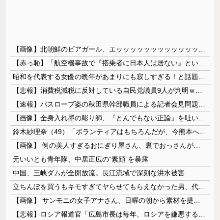
【画像】北朝鮮のビアガール、エッッッッッッッッッッッッッッッッッ！
【赤っ恥】「航空機事故で『搭乗者に日本人は居ない』という発表は嫌い。人間として同じ価値だと思う」→ツッコミ殺到も「自分が気に入らないと思った」と...
昭和を代表する女優の晩年があまりにも寂しすぎる！と話題に、自身の子供を餓死する寸前までネグレクトした挙句……
【悲報】消費税減税に反対している自民党議員9人が判明ｗｗｗｗｗｗ
【速報】バスローブ姿の秋田県幹部職員による記者会見問題、ラブホテルからの参加だと特定「体調が優れなかったため...」とは何だったのか
【画像】全身入れ墨の彫り師、『とんでもない正論』を吐いて30万再生されてしまうｗｗｗｗｗｗｗ
鈴木紗理奈（49）「ボランティアはもちろんだが、今熊本へ旅行に行くことも支援になる」
【画像】 例の美人すぎるおにぎり屋さん、裏でおっさんが握っていたｗｗｗｗｗｗｗｗｗｗｗｗｗｗｗｗｗ
元いいとも青年隊、中居正広の”素顔”を暴露
中国、三峡ダムが全開放流。長江流域で深刻な洪水被害
立ちんぼを買うもキモすぎてヤらせてもらえなかった男、代わりの足コキでまさかの大量身寸米青ｗｗｗ
【画像】 サンモニの女子アナさん、日曜の朝から素材を提供してしまう
【悲報】ロシア報道官「広島市長は毎年、ロシアを嫌悪する『偽りの呪文』を繰り返し、日本人をゾンビ化させている」と主張