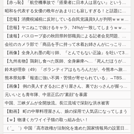
【赤っ恥】「航空機事故で『搭乗者に日本人は居ない』という発表は嫌い。人...
昭和を代表する女優の晩年があまりにも寂しすぎる！と話題に、自身の子供を...
【悲報】消費税減税に反対している自民党議員9人が判明ｗｗｗｗｗｗ
【悲報】ヤニねこで抜けるキャラ、74%が一致してしまうｗｗｗｗｗ
【速報】バスローブ姿の秋田県幹部職員による記者会見問題、ラブホテルから...
会社のカメラ部で「商品を手に持って水着お姉さんがにっこり」を撮影、だが...
【画像】全身入れ墨の彫り師、『とんでもない正論』を吐いて30万再生され...
【九州名物】鶏刺し食べた医師、全身麻痺へ…「死んだほうが良かったと思っ...
鈴木紗理奈（49）「ボランティアはもちろんだが、今熊本へ旅行に行くこと...
熊本県知事「報道に強い不満・苦情が寄せられている」→TBSの報道特集が...
【画像】 例の美人すぎるおにぎり屋さん、裏でおっさんが握っていたｗｗｗ...
元いいとも青年隊、中居正広の”素顔”を暴露
中国、三峡ダムが全開放流。長江流域で深刻な洪水被害
【動画】 町の中華料理屋さん、娘の採用で人気店になってしまう
【ｗ】物凄くカワイイ子猫の取っ組み合い！
（ ´_ゝ`）中国「高市政権が法制化を進めた国家情報局の設置日が7月3...