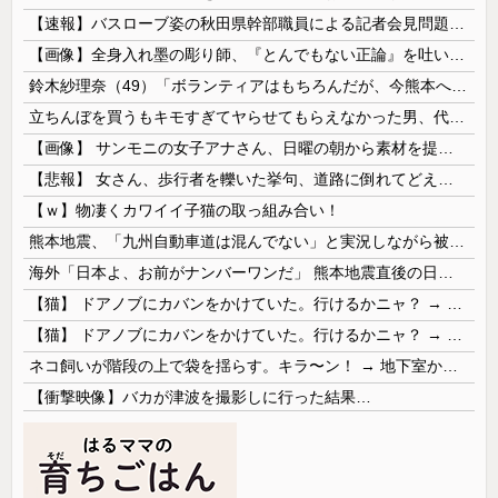
【速報】バスローブ姿の秋田県幹部職員による記者会見問題、ラブホテルからの参加だと特定「体調が優れなかったため...」とは何だったのか
【画像】全身入れ墨の彫り師、『とんでもない正論』を吐いて30万再生されてしまうｗｗｗｗｗｗｗ
鈴木紗理奈（49）「ボランティアはもちろんだが、今熊本へ旅行に行くことも支援になる」
立ちんぼを買うもキモすぎてヤらせてもらえなかった男、代わりの足コキでまさかの大量身寸米青ｗｗｗ
【画像】 サンモニの女子アナさん、日曜の朝から素材を提供してしまう
【悲報】 女さん、歩行者を轢いた挙句、道路に倒れてどえらいことになってしまうw w w w w w w
【ｗ】物凄くカワイイ子猫の取っ組み合い！
熊本地震、「九州自動車道は混んでない」と実況しながら被災地へ向かう有名アナなどに批判殺到 全国紙記者「最新の状況をいち早く伝えることは報道機関としての責務」「情報を取り上げることには大きな意義がある」
海外「日本よ、お前がナンバーワンだ」 熊本地震直後の日本の対応のスピードに世界が衝撃
【猫】 ドアノブにカバンをかけていた。行けるかニャ？ → 猫はこうなります…
【猫】 ドアノブにカバンをかけていた。行けるかニャ？ → 猫はこうなります…
ネコ飼いが階段の上で袋を揺らす。キラ〜ン！ → 地下室からヤツが現れる…
【衝撃映像】バカが津波を撮影しに行った結果…