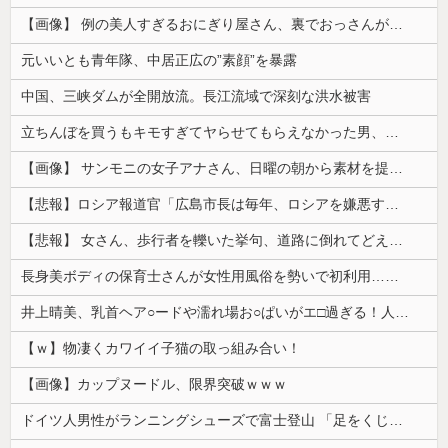
【画像】 例の美人すぎるおにぎり屋さん、裏でおっさんが握っていたｗｗｗｗｗｗｗｗｗｗｗｗｗｗｗｗｗ
元いいとも青年隊、中居正広の”素顔”を暴露
中国、三峡ダムが全開放流。長江流域で深刻な洪水被害
立ちんぼを買うもキモすぎてヤらせてもらえなかった男、代わりの足コキでまさかの大量身寸米青ｗｗｗ
【画像】 サンモニの女子アナさん、日曜の朝から素材を提供してしまう
【悲報】ロシア報道官「広島市長は毎年、ロシアを嫌悪する『偽りの呪文』を繰り返し、日本人をゾンビ化させている」と主張
【悲報】 女さん、歩行者を轢いた挙句、道路に倒れてどえらいことになってしまうw w w w w w w
長身美ボディの保育士さんが女性用風俗を勢いで初利用…子供に絶対見せられないメスの顔でイキまくり。
井上晴美、乳首ヘア○ードや濡れ場お○ぱいがエ□過ぎる！人生最後のラスト写真集、最高！！
【ｗ】物凄くカワイイ子猫の取っ組み合い！
【画像】カップヌードル、限界突破ｗｗｗ
ドイツ人男性がランニングシューズで富士登山 「足をくじいて動けない」