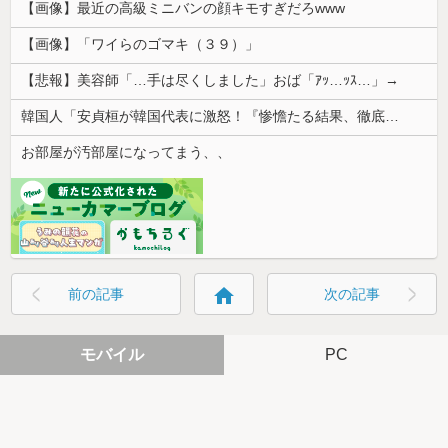
【画像】最近の高級ミニバンの顔キモすぎだろwww
【画像】「ワイらのゴマキ（３９）」
【悲報】美容師「…手は尽くしました」おば「ｱｯ…ｯｽ…」→
韓国人「安貞桓が韓国代表に激怒！『惨憺たる結果、徹底的な刷新が必要だ』と監督や協会を痛烈批判」
お部屋が汚部屋になってまう、、
home
前の記事
次の記事
モバイル
PC