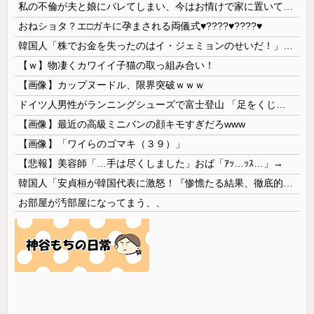
私の不倫が夫と娘にバレてしまい、今はお情けで家に置いてもらっている状態です。行為を娘に見られていたなんて全く気付きませんでした。娘の「汚...
おねショタ？エ□ガキに孕まされる両儀式♥️????♥️????♥️
韓国人「株でお金を失ったのはイ・ジェミョンのせいだ！」として支持率が右肩下がりに……まあ、本当にその側面があるので救えないんですが
【ｗ】物凄くカワイイ子猫の取っ組み合い！
【画像】カップヌードル、限界突破ｗｗｗ
ドイツ人男性がランニングシューズで富士登山 「足をくじいて動けない」
【画像】最近の高級ミニバンの顔キモすぎだろwww
【画像】「ワイらのゴマキ（３９）」
【悲報】美容師「…手は尽くしました」おば「ｱｯ…ｯｽ…」→
韓国人「安貞桓が韓国代表に激怒！『惨憺たる結果、徹底的な刷新が必要だ』と監督や協会を痛烈批判」
お部屋が汚部屋になってまう、、