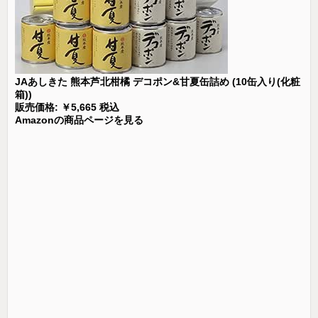
JAあしきた 熊本芦北柑橘 デコポン&甘夏缶詰め (10缶入り(化粧
箱))
販売価格: ￥5,665 税込
Amazonの商品ページを見る