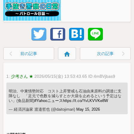
home
前の記事
次の記事
1:
少考さん ★
2026/05/15(金) 13:53:43.65 ID:4mBVjbas9
明治、中東情勢対応 コスト上昇警戒も石油由来原料の調達に支
障なし 「足元で色数を減らすとか大袋を止めるという予定はな
い」(食品新聞)
#Yahooニュース
https://t.co/YvLKVVKe8W
— 経済評論家 渡邉哲也 (@daitojimari)
May 15, 2026