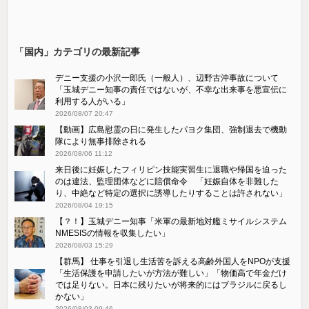
「国内」カテゴリの最新記事
デニー支援の小沢一郎氏（一般人）、辺野古沖事故について
「玉城デニー知事の責任ではないが、不幸な出来事を悪宣伝に
利用する人がいる」
2026/08/07 20:47
【動画】広島慰霊の日に発生したパヨク集団、強制退去で機動
隊により無事排除される
2026/08/06 11:12
来日後に妊娠したフィリピン技能実習生に退職や帰国を迫った
のは違法、監理団体などに賠償命令 「妊娠自体を非難した
り、中絶など特定の選択に誘導したりすることは許されない」
2026/08/04 19:15
【？！】玉城デニー知事「米軍の最新地対艦ミサイルシステム
NMESISの情報を収集したい」
2026/08/03 15:29
【群馬】 仕事を引退し生活苦を訴える高齢外国人をNPOが支援
「生活保護を申請したいが方法が難しい」「物価高で年金だけ
では足りない。日本に残りたいが将来的にはブラジルに戻るし
かない」
2026/08/03 09:46