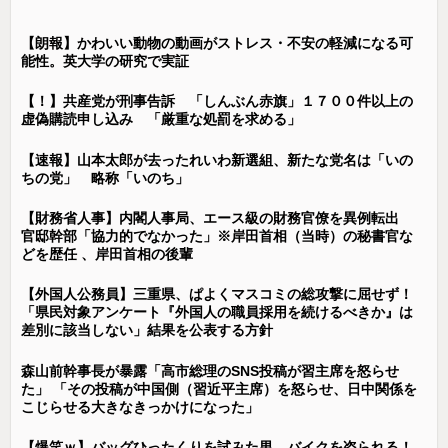
【朗報】かわいい動物の動画がストレス・不安の軽減になる可
能性。英大学の研究で実証
【！】共産党が刑事告訴 「しんぶん赤旗」１７００件以上の
虚偽購読申し込み 「厳重な処罰を求める」
【速報】山本太郎が去ったれいわ新選組、新たな党名は「いの
ちの党」 略称「いのち」
【財務省人事】内閣人事局、エース級の財務官僚を異例転出
官邸幹部「協力的でなかった」※岸田首相（当時）の秘書官な
どを歴任 、岸田首相の後輩
【外国人公務員】三重県、ぱよくマスコミの総攻撃に屈せず！
「県民対象アンケート『外国人の職員採用を続けるべきか』は
差別に該当しない」結果を公表する方針
森山前幹事長が暴露「高市総理のSNS投稿が習主席を怒らせ
た」 「その投稿が中国側（習近平主席）を怒らせ、日中関係を
こじらせる大きなきっかけになった」
【爆笑ｗ】バッグひったくりを試みた男、バイクを盗られる！