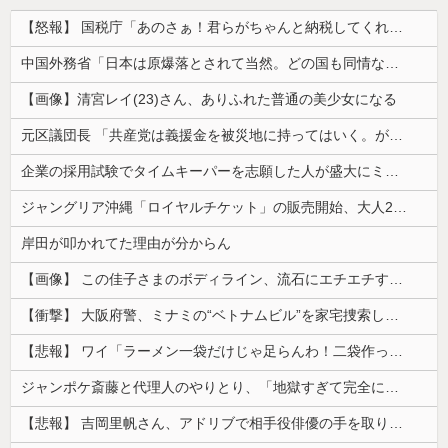
【怒報】 国税庁「あのさぁ！君らがちゃんと納税してくれないとこうなっちゃうけどどうする？！」←これw w w w w w w w
中国外務省「日本は原爆落とされて当然。どの国も同情なんかしない」
【画像】清宮レイ(23)さん、ありふれた普通の美少女になる
元区議団長 「共産党は義援金を被災地に持ってはいく。が、持って行った先で党の活動のために使う」 日本共産党「事実ではありません」
企業の採用試験でタイムキーパーを志願した人が盛大にミス、グループは険悪になりタイムアップとなったが……
ジャングリア沖縄「ロイヤルチケット」の販売開始、大人29,700円にｗｗｗｗｗｗｗｗｗ
岸田が叩かれてた理由が分からん
【画像】 この佳子さまのボディライン、流石にエチエチすぎやろ！
【衝撃】 大阪府警、ミナミの“ベトナムビル”を家宅捜索した結果・・・・・・
【悲報】 ワイ「ラーメン一袋だけじゃ足らんわ！二袋作ったろ！」→結果ｗｗｗ
ジャンポケ斎藤と代理人のやりとり、「地獄すぎて完全にコントになってる……」と衝撃を受ける人が続出中
【悲報】 吉岡里帆さん、アドリブで相手役俳優の手を取りお○ぱいに押し当てる