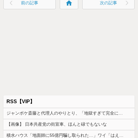
home
前の記事
次の記事
RSS【VIP】
ジャンポケ斎藤と代理人のやりとり、「地獄すぎて完全にコントになってる……」と衝撃を受ける人が続出中
【画像】 日本共産党の街宣車、ほんと碌でもないな
積水ハウス「地面師に55億円騙し取られた…」ワイ「はえーかわいそう…会社滅茶苦茶やろなぁ」