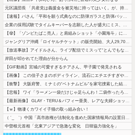
元区議団長 「共産党は義援金を被災地に持ってはいく。が、持って行った先...
【速報】パさん「平和を願う式典なのに防弾ガラスと防弾バッグSP」安倍元...
企業の採用試験でタイムキーパーを志願した人が盛大にミス、グループは険悪...
【🧟】「ゾンビたばこ売人」と肩組みショット「小園海斗」に注がれる“厳...
ジャングリア沖縄「ロイヤルチケット」の販売開始、大人29,700円にｗ...
【放送事故】アイドルさん、ライブ配信でミスって“とんでもないもの”を映...
岸田が叩かれてた理由が分からん
【GIF動画】宮城の可愛すぎるチアさん、甲子園で発見される
【画像】 この佳子さまのボディライン、流石にエチエチすぎやろ！
【衝撃】 大阪府警、ミナミの“ベトナムビル”を家宅捜索した結果・・・・...
【悲報】 ワイ「ラーメン一袋だけじゃ足らんわ！二袋作ったろ！」→結果ｗ...
【最新画像】 GLAY・TERU＆パフィー亜美、レアな夫婦ショットを公...
【ｗ】物凄くカワイイ子猫の取っ組み合い！
（ ´_ゝ`）中国「高市政権が法制化を進めた国家情報局の設置日が7月3...
中曽根元首相「北東アジアで急激な変化 日韓協力強化を」