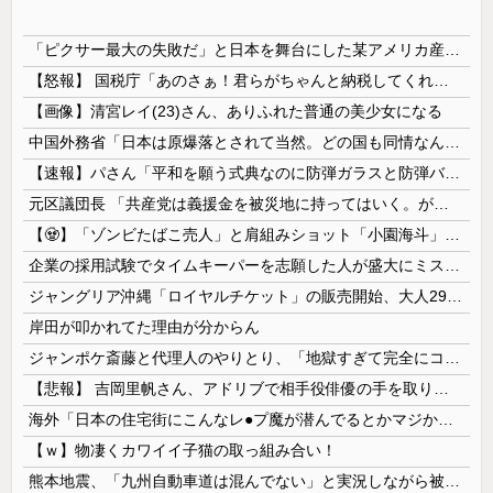
「ピクサー最大の失敗だ」と日本を舞台にした某アメリカ産アニメが話題に、日本と韓国の両方に失礼すぎるわ……
【怒報】 国税庁「あのさぁ！君らがちゃんと納税してくれないとこうなっちゃうけどどうする？！」←これw w w w w w w w
【画像】清宮レイ(23)さん、ありふれた普通の美少女になる
中国外務省「日本は原爆落とされて当然。どの国も同情なんかしない」
【速報】パさん「平和を願う式典なのに防弾ガラスと防弾バッグSP」安倍元首相の悲劇や石破前首相も同環境だったことは忘れる
元区議団長 「共産党は義援金を被災地に持ってはいく。が、持って行った先で党の活動のために使う」 日本共産党「事実ではありません」
【🧟】「ゾンビたばこ売人」と肩組みショット「小園海斗」に注がれる“厳しい視線” 「レギュラー剥奪も選択肢のひとつに」
企業の採用試験でタイムキーパーを志願した人が盛大にミス、グループは険悪になりタイムアップとなったが……
ジャングリア沖縄「ロイヤルチケット」の販売開始、大人29,700円にｗｗｗｗｗｗｗｗｗ
岸田が叩かれてた理由が分からん
ジャンポケ斎藤と代理人のやりとり、「地獄すぎて完全にコントになってる……」と衝撃を受ける人が続出中
【悲報】 吉岡里帆さん、アドリブで相手役俳優の手を取りお○ぱいに押し当てる
海外「日本の住宅街にこんなレ●プ魔が潜んでるとかマジかよ…さすがHENTAIの国…」
【ｗ】物凄くカワイイ子猫の取っ組み合い！
熊本地震、「九州自動車道は混んでない」と実況しながら被災地へ向かう有名アナなどに批判殺到 全国紙記者「最新の状況をいち早く伝えることは報道機関としての責務」「情報を取り上げることには大きな意義がある」