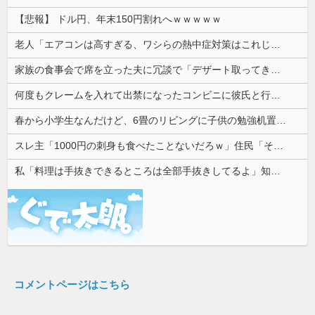
【悲報】 ドル円、年末150円割れへｗｗｗｗｗ
老人「エアコンは高すぎる、ワシらの熱中症対策はこれじゃよ」
家族の食事会で席を立った夫に冗談で「デザート取ってきてー(笑)」と話しかけたら、無言で手首を叩かれ落とされた
何度もクレームを入れて出禁になったコンビニに彼氏と行ったら店長に追い出された。こっちはお客様なのに有り得ない。
春から小学生なんだけど、6畳のリビングに子供の勉強机置くのって無理だよね
スレ主「1000円の刺身も食べたことないだろｗ」住民「それは違うぞ」→煽り投稿に対する反応が予想外すぎて…
私「料理は手抜きできるところは全部手抜きしてるよ」知人「それはダメでしょ」→勝手な説教にうんざりして…
コメントページはこちら