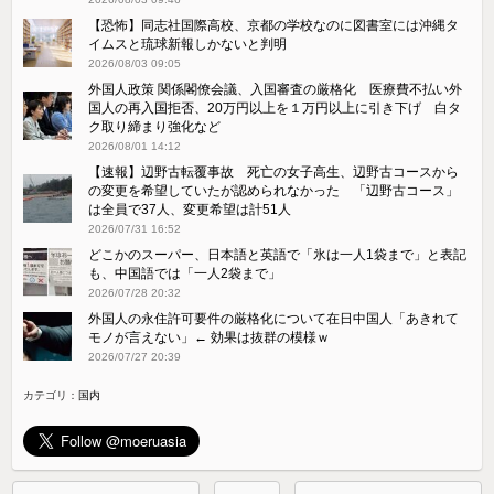
【恐怖】同志社国際高校、京都の学校なのに図書室には沖縄タ
イムスと琉球新報しかないと判明
2026/08/03 09:05
外国人政策 関係閣僚会議、入国審査の厳格化 医療費不払い外
国人の再入国拒否、20万円以上を１万円以上に引き下げ 白タ
ク取り締まり強化など
2026/08/01 14:12
【速報】辺野古転覆事故 死亡の女子高生、辺野古コースから
の変更を希望していたが認められなかった 「辺野古コース」
は全員で37人、変更希望は計51人
2026/07/31 16:52
どこかのスーパー、日本語と英語で「氷は一人1袋まで」と表記
も、中国語では「一人2袋まで」
2026/07/28 20:32
外国人の永住許可要件の厳格化について在日中国人「あきれて
モノが言えない」← 効果は抜群の模様ｗ
2026/07/27 20:39
カテゴリ：
国内