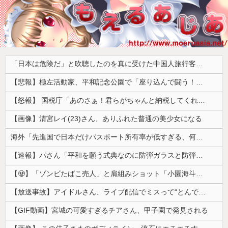
「日本は危険だ」と吹聴したのを真に受けた中国人旅行客、だが代替旅行先が日本ほど安全ではなかった結果……
【悲報】極左活動家、平和記念公園で「座り込んで闘う！」と意気込むも… → 警察に完全排除されてしまう ………
【怒報】 国税庁「あのさぁ！君らがちゃんと納税してくれないとこうなっちゃうけどどうする？！」←これw w w w w w w w
【画像】清宮レイ(23)さん、ありふれた普通の美少女になる
海外「先進国で日本だけパスポート所有率が低すぎる、何故なのか」
【速報】パさん「平和を願う式典なのに防弾ガラスと防弾バッグSP」安倍元首相の悲劇や石破前首相も同環境だったことは忘れる
【🧟】「ゾンビたばこ売人」と肩組みショット「小園海斗」に注がれる“厳しい視線” 「レギュラー剥奪も選択肢のひとつに」
【放送事故】アイドルさん、ライブ配信でミスって“とんでもないもの”を映してしまいネット騒然ｗｗｗ 【Pickup07092038】
【GIF動画】宮城の可愛すぎるチアさん、甲子園で発見される