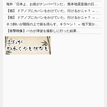
海外「日本よ、お前がナンバーワンだ」 熊本地震直後の日本の対応のスピードに世界が衝撃
【猫】 ドアノブにカバンをかけていた。行けるかニャ？ → 猫はこうなります…
【猫】 ドアノブにカバンをかけていた。行けるかニャ？ → 猫はこうなります…
ネコ飼いが階段の上で袋を揺らす。キラ〜ン！ → 地下室からヤツが現れる…
【衝撃映像】バカが津波を撮影しに行った結果…