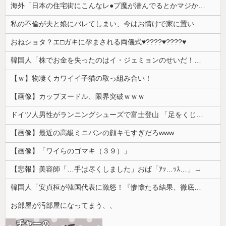
海外「日本の住宅街にこんなレ●プ魔が潜んでるとかマジかよ…さすがHENTAIの国…」
私の不倫が夫と娘にバレてしまい、今はお情けで家に置いてもらっている状態です。行為を娘に見られていたなんて全く気付きませんでした。娘の「汚...
おねショタ？エ□ガキに孕まされる両儀式♥️????♥️????♥️
韓国人「株でお金を失ったのはイ・ジェミョンのせいだ！」として支持率が右肩下がりに……まあ、本当にその側面があるので救えないんですが
【ｗ】物凄くカワイイ子猫の取っ組み合い！
【画像】カップヌードル、限界突破ｗｗｗ
ドイツ人男性がランニングシューズで富士登山 「足をくじいて動けない」
【画像】最近の高級ミニバンの顔キモすぎだろwww
【画像】「ワイらのゴマキ（３９）」
【悲報】美容師「…手は尽くしました」おば「ｱｯ…ｯｽ…」→
韓国人「安貞桓が韓国代表に激怒！『惨憺たる結果、徹底的な刷新が必要だ』と監督や協会を痛烈批判」
お部屋が汚部屋になってまう、、