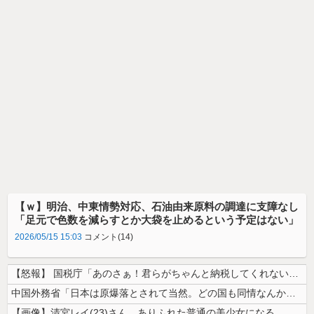
【ｗ】明治、中東情勢対応、石油由来原料の調達に支障なし
「足元で色数を減らすとか大袋を止めるという予定はない」
2026/05/15 15:03
コメント(14)
【怒報】 国税庁「あのさぁ！君らがちゃんと納税してくれないとこうなっち...
中国外務省「日本は原爆落とされて当然。どの国も同情なんかしない」
【画像】清宮レイ(23)さん、ありふれた普通の美少女になる