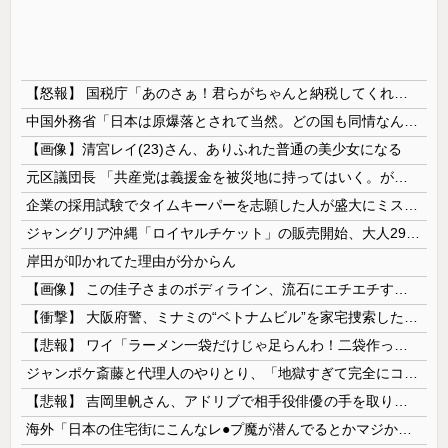
【怒報】 国税庁「あのさぁ！君らがちゃんと納税してくれないとこうなっちゃうけどどうする？！」←これw w w w w w w w
中国外務省「日本は原爆落とされて当然。どの国も同情なんかしない」
【画像】清宮レイ(23)さん、ありふれた普通の美少女になる
元区議団長 「共産党は義援金を被災地に持ってはいく。が、持って行った先で党の活動のために使う」 日本共産党「事実ではありません」
企業の採用試験でタイムキーパーを志願した人が盛大にミス、グループは険悪になりタイムアップとなったが……
ジャングリア沖縄「ロイヤルチケット」の販売開始、大人29,700円にｗｗｗｗｗｗｗｗｗ
岸田が叩かれてた理由が分からん
【画像】 この佳子さまのボディライン、流石にエチエチすぎやろ！
【衝撃】 大阪府警、ミナミの“ベトナムビル”を家宅捜索した結果・・・・・・
【悲報】 ワイ「ラーメン一袋だけじゃ足らんわ！二袋作ったろ！」→結果ｗｗｗ
ジャンポケ斎藤と代理人のやりとり、「地獄すぎて完全にコントになってる……」と衝撃を受ける人が続出中
【悲報】 吉岡里帆さん、アドリブで相手役俳優の手を取りお○ぱいに押し当てる
海外「日本の住宅街にこんなレ●プ魔が潜んでるとかマジかよ…さすがHENTAIの国…」