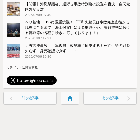
【悲報】沖縄県議会、辺野古事故特別委の設置を否決 自民党
以外が反対
2026/07/09 07:49
ヘリ基地、TBSに厳重抗議！「平和丸船長は事故発生直後から
現在に至るまで、海上保安庁による取調べや、海難審判におけ
る聴取等の各種手続きに応じております！」
2026/07/07 19:21
辺野古沖事故 引率教員、救急車に同乗するも死亡生徒の顔を
知らず 身元確認できず・・・
2026/07/06 19:36
カテゴリ：
辺野古事故
home
前の記事
次の記事