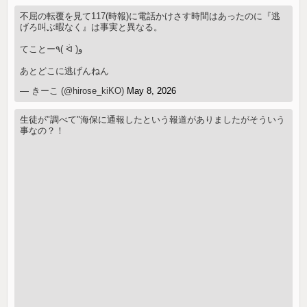
不屈の転覆を見て117(時報)に電話かけさす時間はあったのに『逃
げろ叫ぶ暇なく』は事実と異なる。
てことー٩( ᐛ )و
あとどこに逃げんねん
— きーこ (@hirose_kiKO)
May 8, 2026
生徒が"調べて"海保に通報したという報道がありましたがそういう
事なの？！