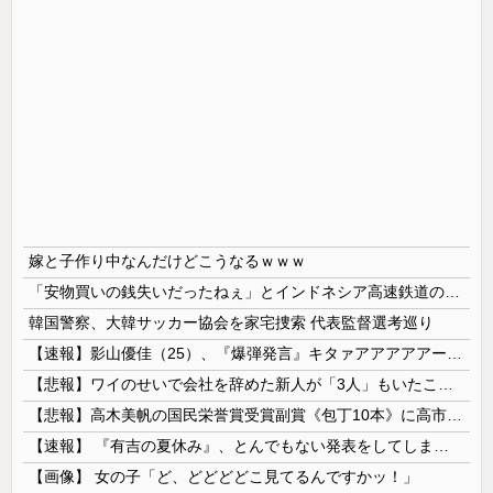
嫁と子作り中なんだけどこうなるｗｗｗ
「安物買いの銭失いだったねぇ」とインドネシア高速鉄道の最終処分に日本側騒然、国家予算は使わないというと何が財源なんだ？
韓国警察、大韓サッカー協会を家宅捜索 代表監督選考巡り
【速報】影山優佳（25）、『爆弾発言』キタァアアアアアーーーーー！！
【悲報】ワイのせいで会社を辞めた新人が「3人」もいたことが発覚ｗｗｗｗｗ
【悲報】高木美帆の国民栄誉賞受賞副賞《包丁10本》に高市総理の名前も刻印ｗｗｗｗｗｗｗｗｗ
【速報】 『有吉の夏休み』、とんでもない発表をしてしまう！！！！！
【画像】 女の子「ど、どどどどこ見てるんですかッ！」