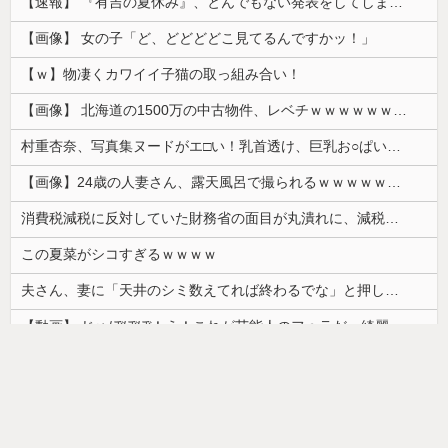
【速報】 『有吉の夏休み』、とんでもない発表をしてしまう！！！！！
【画像】 女の子「ど、どどどどこ見てるんですかッ！」
【ｗ】物凄くカワイイ子猫の取っ組み合い！
【画像】 北海道の1500万の中古物件、レベチｗｗｗｗｗｗｗｗｗｗｗｗｗｗｗｗｗｗｗｗ
村重杏奈、写真集ヌードがエ□い！乳首透け、巨乳お○ぱいが最高過ぎる！
【画像】24歳の人妻さん、露天風呂で撮られるｗｗｗｗｗｗｗｗｗｗｗｗｗｗｗｗｗ
消費税減税に反対していた財務省の面目が丸潰れに、減税が決まった途端に市場が動き出したが……
この夏菜がシコすぎるｗｗｗｗ
夫さん、妻に「天井のシミ数えてれば終わるでな」と押し倒されて性行為 → 凄いことになるｗｗｗｗｗ
【動画】 じゅぼぼぼ！え！これが芸能人のフｏラだ、綺麗な顔とお口でこんなことしているだ 笑
韓国人「日本ではビールジョッキをほとんど洗わずに、次の客に出すんだ！ これが証拠の映像だ!!」……あー、なるほどですねー。韓国には「アレ」がないんだ？
【画像】カップヌードル、限界突破ｗｗｗ
ドイツ人男性がランニングシューズで富士登山 「足をくじいて動けない」