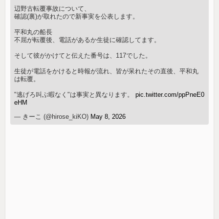
辺野古転覆事故について、
確認(裏)が取れたので新事実を公表します。
平和丸の船長
不屈が転覆後、電話があるか生徒に確認してます。
そして彼がかけてと伝えた番号は、117でした。
生徒が電話をかけると時報が流れ、皆が呆れたその直後、平和丸
は転覆。
"逃げろ叫ぶ暇なく"は事実と異なります。
pic.twitter.com/ppPneE0
eHM
— きーこ (@hirose_kiKO)
May 8, 2026