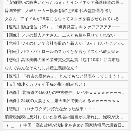
「安物買いの銭失いだったねぇ」とインドネシア高速鉄道の最終処分に日本側...
韓国警察、大韓サッカー協会を家宅捜索 代表監督選考巡り
女さん ｢アイドルが19歳にもなってスク水を着させられている！｣⇒結果...
【速報】影山優佳（25）、『爆弾発言』キタァアアアアアーーーーー！！
【画像】フジの新人アナさん、二人とも腋を見せてくれない
【悲報】ワイのせいで会社を辞めた新人が「3人」もいたことが発覚ｗｗｗｗ...
【朗報】パウ・パトロールのスカイとか言うドスケベ雌犬🐶ｗｗｗｗｗｗｗ...
【悲報】高木美帆の国民栄誉賞受賞副賞《包丁10本》に高市総理の名前も刻...
なんでみんなそんなに共産主義嫌なん？
【速報】 『有吉の夏休み』、とんでもない発表をしてしまう！！！！！
【ｗ】物凄くカワイイ子猫の取っ組み合い！
【画像】 北海道の1500万の中古物件、レベチｗｗｗｗｗｗｗｗｗｗｗｗ...
【画像】24歳の人妻さん、露天風呂で撮られるｗｗｗｗｗｗｗｗｗｗｗｗ...
【悲報】 コロナワクチン打たなかった結果・・・・
消費税減税に反対していた財務省の面目が丸潰れに、減税が決まった途端に市...
（ ´_ゝ`）中国「高市政権が法制化を進めた国家情報局の設置日が7月3...