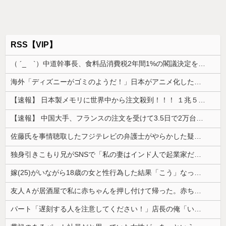
RSS【VIP】
（ ´_ゝ`）中道幹事長、食料品消費税2年間1%の閣議決定を批判 → 記者「中道改革連合は食料品消費税ゼロを公約に掲げていたが？」→ 階猛氏「
海外「ディズニーがゴミのようだ！」日本がアニメ化した米人気SF作品に絶賛の声が殺到中
【速報】 日本製メモリに世界中から注文殺到！！！ １兆５０００億円で工場増築へ
【速報】 中国大手、フランスの注文を受けて3.5日で2万台のエアコンを製造し出荷完了「毎度アル♡」
佐藤氏を事情聴取したフジテレビの弁護士がやらかした疑惑が浮上、「これが事実なら全部が怪しすぎるぞ」と前科に衝撃を受ける人が続出
独身引きこもり兄がSNSで「私の妻はインド人で起業家だが“日本人女性は男に甘えている”と言っています。日本に女性差別はありません」って発信したら...
嫁(25)がいながら18歳の女と性行為した結果「こう」なった・・・
友人Ａが居酒屋で私に赤ちゃんを押し付けて帰った。赤ちゃんは泣き止まないし、苦情もきて...
パート「遅刻する人を注意してください！」店長の俺「いや、事情があって…」→周囲との温度差に困惑して…