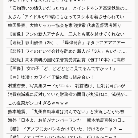
「安物買いの銭失いだったねぇ」とインドネシア高速鉄道の最終処分に日本側騒然、国家予算は使わないというと何が財源なんだ？
女さん ｢アイドルが19歳にもなってスク水を着させられている！｣⇒結果ｗｗｗ
韓国警察、大韓サッカー協会を家宅捜索 代表監督選考巡り
【画像】フジの新人アナさん、二人とも腋を見せてくれない
【速報】影山優佳（25）、『爆弾発言』キタァアアアアアーーーーー！！
【悲報】ワイのせいで会社を辞めた新人が「3人」もいたことが発覚ｗｗｗｗｗ
【悲報】高木美帆の国民栄誉賞受賞副賞《包丁10本》に高市総理の名前も刻印ｗｗｗｗｗｗｗｗｗ
【画像】 女の子「ど、どどどどこ見てるんですかッ！」
【ｗ】物凄くカワイイ子猫の取っ組み合い！
村重杏奈、写真集ヌードがエ□い！乳首透け、巨乳お○ぱいが最高過ぎる！
消費税減税に反対していた財務省の面目が丸潰れに、減税が決まった途端に市場が動き出したが……
この夏菜がシコすぎるｗｗｗｗ
熊本地震、「九州自動車道は混んでない」と実況しながら被災地へ向かう有名アナなどに批判殺到 全国紙記者「最新の状況をいち早く伝えることは報道機関としての責務」「情報を取り上げることには大きな意義がある」
海外「日本よ、お前がナンバーワンだ」 熊本地震直後の日本の対応のスピードに世界が衝撃
【猫】 ドアノブにカバンをかけていた。行けるかニャ？ → 猫はこうなります…
【猫】 ドアノブにカバンをかけていた。行けるかニャ？ → 猫はこうなります…