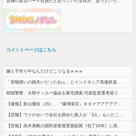
貫禄のあるパート社員だと思っていた女性が、あっという間に昇格。自分との違いを痛感することになり…
コメントページはこちら
嫁と子作り中なんだけどこうなるｗｗｗ
「安物買いの銭失いだったねぇ」とインドネシア高速鉄道の最終処分に日本側騒然、国家予算は使わないというと何が財源なんだ？
韓国警察、大韓サッカー協会を家宅捜索 代表監督選考巡り
【速報】影山優佳（25）、『爆弾発言』キタァアアアアアーーーーー！！
【悲報】ワイのせいで会社を辞めた新人が「3人」もいたことが発覚ｗｗｗｗｗ
【悲報】高木美帆の国民栄誉賞受賞副賞《包丁10本》に高市総理の名前も刻印ｗｗｗｗｗｗｗｗｗ