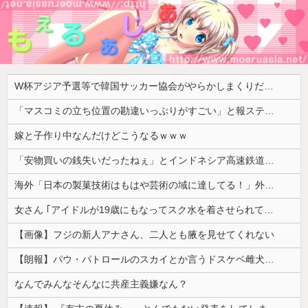
W杯アジア予選等で韓国サッカー協会がやらかしまくりだと発覚、「いきなり共同開催になったしな」と日韓共催の件に言及する声も……
「マスコミの立ち位置の勘違いっぷりがすごい」と報ステ大越キャスターの台詞に視聴者絶句、高市とトランプを同列視させようという思惑がひしひしと
嫁と子作り中なんだけどこうなるｗｗｗ
「安物買いの銭失いだったねぇ」とインドネシア高速鉄道の最終処分に日本側騒然、国家予算は使わないというと何が財源なんだ？
海外「日本の製菓技術はもはや芸術の域に達してる！」外国人が驚いた日本のお菓子の見た目とは・・・？【海外の反応】
女さん ｢アイドルが19歳にもなってスク水を着させられている！｣⇒結果ｗｗｗ
【画像】フジの新人アナさん、二人とも腋を見せてくれない
【朗報】パウ・パトロールのスカイとか言うドスケベ雌犬🐶ｗｗｗｗｗｗｗｗｗｗｗｗ
なんでみんなそんなに共産主義嫌なん？