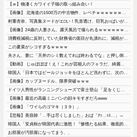
【ｗ】物凄くカワイイ子猫の取っ組み合い！
【画像】 北海道の1500万の中古物件、レベチｗｗｗｗｗｗｗｗｗｗｗｗｗｗｗｗｗｗｗｗ
村重杏奈、写真集ヌードがエ□い！乳首透け、巨乳お○ぱいが最高過ぎる！
【画像】24歳の人妻さん、露天風呂で撮られるｗｗｗｗｗｗｗｗｗｗｗｗｗｗｗｗｗ
消費税減税に反対していた財務省の面目が丸潰れに、減税が決まった途端に市場が動き出したが……
この夏菜がシコすぎるｗｗｗｗ
夫さん、妻に「天井のシミ数えてれば終わるでな」と押し倒されて性行為 → 凄いことになるｗｗｗｗｗ
【動画】 じゅぼぼぼ！え！これが芸能人のフｏラだ、綺麗な顔とお口でこんなことしているだ 笑
韓国人「日本ではビールジョッキをほとんど洗わずに、次の客に出すんだ！ これが証拠の映像だ!!」……あー、なるほどですねー。韓国には「アレ」がないんだ？
【画像】カップヌードル、限界突破ｗｗｗ
ドイツ人男性がランニングシューズで富士登山 「足をくじいて動けない」
【画像】最近の高級ミニバンの顔キモすぎだろwww
【画像】「ワイらのゴマキ（３９）」
【悲報】美容師「…手は尽くしました」おば「ｱｯ…ｯｽ…」→
韓国人「安貞桓が韓国代表に激怒！『惨憺たる結果、徹底的な刷新が必要だ』と監督や協会を痛烈批判」
お部屋が汚部屋になってまう、、