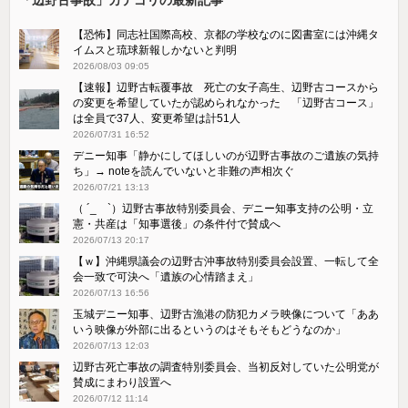
【恐怖】同志社国際高校、京都の学校なのに図書室には沖縄タ
イムスと琉球新報しかないと判明
2026/08/03 09:05
【速報】辺野古転覆事故 死亡の女子高生、辺野古コースから
の変更を希望していたが認められなかった 「辺野古コース」
は全員で37人、変更希望は計51人
2026/07/31 16:52
デニー知事「静かにしてほしいのが辺野古事故のご遺族の気持
ち」→ noteを読んでいないと非難の声相次ぐ
2026/07/21 13:13
（ ´_ゝ`）辺野古事故特別委員会、デニー知事支持の公明・立
憲・共産は「知事選後」の条件付で賛成へ
2026/07/13 20:17
【ｗ】沖縄県議会の辺野古沖事故特別委員会設置、一転して全
会一致で可決へ「遺族の心情踏まえ」
2026/07/13 16:56
玉城デニー知事、辺野古漁港の防犯カメラ映像について「ああ
いう映像が外部に出るというのはそもそもどうなのか」
2026/07/13 12:03
辺野古死亡事故の調査特別委員会、当初反対していた公明党が
賛成にまわり設置へ
2026/07/12 11:14