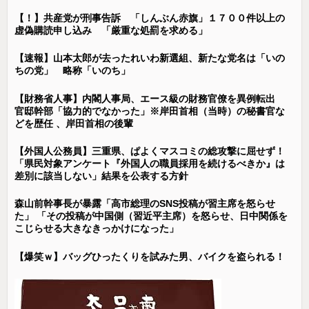
【！】共産党が刑事告訴 「しんぶん赤旗」１７００件以上の
虚偽購読申し込み 「厳重な処罰を求める」
【速報】山本太郎が去ったれいわ新選組、新たな党名は「いの
ちの党」 略称「いのち」
【財務省人事】内閣人事局、エース級の財務官僚を異例転出
官邸幹部「協力的でなかった」※岸田首相（当時）の秘書官な
どを歴任 、岸田首相の後輩
【外国人公務員】三重県、ぱよくマスコミの総攻撃に屈せず！
「県民対象アンケート『外国人の職員採用を続けるべきか』は
差別に該当しない」結果を公表する方針
森山前幹事長が暴露「高市総理のSNS投稿が習主席を怒らせ
た」 「その投稿が中国側（習近平主席）を怒らせ、日中関係を
こじらせる大きなきっかけになった」
【爆笑ｗ】バッグひったくりを試みた男、バイクを盗られる！