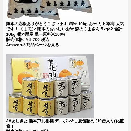
熊本の応援ありがとうございます 精米 10kg お米 リピ率高 人気
です！ くまモン 熊本のおいしいお米 森のくまさん 5kg×2 合計
10kg 熊本県産 単一原料米100%
販売価格: ￥8,700 税込
Amazonの商品ページを見る
JAあしきた 熊本芦北柑橘 デコポン&甘夏缶詰め (10缶入り(化粧
箱))