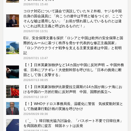
2026/07/31 15:40
コロナ対応について議会で演説していたＮＺ外相、ヤジる中国
出身の国会議員に 「向こうの連中は平然と嘘をつくが、ここで
そんな嘘は通用しない」「お前が慣れ親しんでいるものとは違
いこれは民主主義と呼ばれるものだ！」
2026/07/30 13:51
EU、安全保障文書を採択「ロシアと中国は欧州の安全保障と国
際的なルールに基づく秩序を脅かす代表的な修正主義国家」
「ロシアのウクライナ戦争を支える主要支援者は中国」と初明
記
2026/07/21 13:47
【！】日米英豪加独伊など14カ国が中国に反対声明 → 中国外務
省、日本にブチギレ！大使館幹部を呼び出し「日本の挑発に断
固として強く反撃する」
2026/07/13 08:05
【！】日米英豪加独伊比新愛拉立羅斯の14カ国が南シナ海にお
ける中国の一方的行動に反対声明 中国、国際的孤立へ
2026/07/12 19:37
【！】WHOテドロス事務局長、温暖化に警笛 気候変動対策と
して熱健康行動計画の実施を呼びかけ
2026/06/29 09:36
（ ´_ゝ`）韓日観光協力討論会、「パスポート不要で日韓往来」
を両国政府に提言 韓国ネットは反発
2026/06/28 17:59