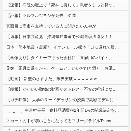
【速報】病院の屋上で「死神に扮して」患者をじっと見つめていた男性を逮捕
【訃報】ツルマルツヨシが死去 31歳
真面目に高市を支持している人に聞きたいんやが
【速報】日本共産党、沖縄県知事選で公職選挙法違反！！！ 110番通報されても辞全くめない件
日本「熊本地震（震度7」イオンモール熊本「LPG漏れて爆発（液化石油ｶﾞｽ」日本「爆発で火災が吹き飛ぶ（爆轟発生説」ハビタ「遺族説明の虚偽を認め...
【画像あり】タイミーで行った会社に「直雇用のバイト」で行った結果ｗｗｗｗｗ
兄嫁「正月に帰るから、ゲームと、いいお肉と酒と、お風呂グッズの準備しとけよ」寝起きの私「知るかボケ」兄嫁「キィィィィー！！！！」私「あ…」
【動画】 新型のさすまた、限界突破ｗｗｗｗｗｗ
【朗報】かわいい動物の動画がストレス・不安の軽減になる可能性。英大学の研究で実証
【ガチ映像】 大学のヌードデッサンの授業で高額モデルに依頼したら○○○が凄すぎた動画、お前らの想像の20倍は凄い
（ ´_ゝ`）中道幹事長、食料品消費税2年間1%の閣議決定を批判 → 記者「中道改革連合は食料品消費税ゼロを公約に掲げていたが？」→ 階猛氏「
スカートの中が凄いことになってるフリーグラドルTsumu