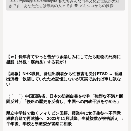
Leia Organa@leiavsthempire 私たちみんな日本文化と伝統が大好
きです、あなたたちは最高の人々です 💖 メキシコからの挨拶
【ｗ】長年育てやっと蕾がつき楽しみにしてたら動物の死肉に
擬態（外観・腐肉臭）する花が！
【続報】NHK職員、番組出演者から性被害を受けPTSD → 番組
出演者「飲酒していたため記憶にないが真実であれば申し訳な
い」
（ ´_ゝ`）中国国防省、日本の防衛白書を批判「強烈な不満と断
固反対」「侵略の歴史を反省し、中国への内政干渉をやめろ」
県立中学校で働くフィリピン国籍、授業中に女子生徒へ不同意
猥褻容疑で再逮捕へ 2023年11月以降、生徒複数が被害訴え →
半年後、学校と県教委が警察に相談