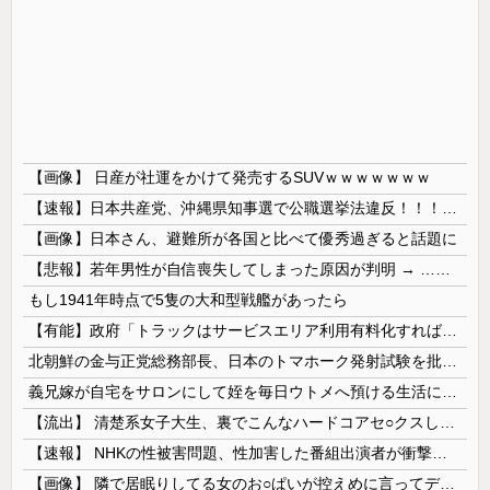
【画像】 日産が社運をかけて発売するSUVｗｗｗｗｗｗｗ
【速報】日本共産党、沖縄県知事選で公職選挙法違反！！！ 110番通報されても辞全くめない件
【画像】日本さん、避難所が各国と比べて優秀過ぎると話題に
【悲報】若年男性が自信喪失してしまった原因が判明 → ………
もし1941年時点で5隻の大和型戦艦があったら
【有能】政府「トラックはサービスエリア利用有料化すればサボらず走るし流問題解決じゃね？」
北朝鮮の金与正党総務部長、日本のトマホーク発射試験を批判…「軍事的選択肢」警告！
義兄嫁が自宅をサロンにして姪を毎日ウトメへ預ける生活に。数年後、そのツケが一気に回ってきて…
【流出】 清楚系女子大生、裏でこんなハードコアセ○クスしてたとか嘘だろ…（動画あり）
【速報】 NHKの性被害問題、性加害した番組出演者が衝撃告白！
【画像】 隣で居眠りしてる女のお○ぱいが控えめに言ってデカいｗｗｗ