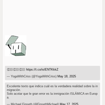
👏🏻👏🏻👏🏻
https://t.co/isIENTKkkZ
— YogaWithCriss (@YogaWithCriss)
May 18, 2025
Excelente texto que indica cuál es la verdadera realidad sobre la in
migración.
Solo acotar que le gran error es la inmigración ISLÁMICA en Europ
a.
— Michael Finseth (@FinsethMichael)
May 17, 2025