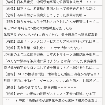
【速報】日本共産党、沖縄県知事選で公職選挙法違反！！！ 110番通報さ...
【画像】日本さん、避難所が各国と比べて優秀過ぎると話題に
【悲報】若年男性が自信喪失してしまった原因が判明 → ………
【悲報】頂き女子に人生を狂わされたおじさんが復讐にすべてを捧げるヱロゲ...
もし1941年時点で5隻の大和型戦艦があったら
体調不良で休んでパチ●コ通ってたら、数十日単位の証拠写真撮られて会社ク...
【有能】政府「トラックはサービスエリア利用有料化すればサボらず走るし流...
【朗報】高市首相、爆乳化！！！ サナ活待ったなし！
北朝鮮の金与正党総務部長、日本のトマホーク発射試験を批判…「軍事的選択...
「みんなの演奏を被災地に届けよう!」とか言い出した吹奏楽部の顧問、だが...
義兄嫁が自宅をサロンにして姪を毎日ウトメへ預ける生活に。数年後、そのツ...
【速報】 NHKの性被害問題、性加害した番組出演者が衝撃告白！
兄嫁「正月に帰るから、ゲームと、いいお肉と酒と、お風呂グッズの準備しと...
【動画】 新型のさすまた、限界突破ｗｗｗｗｗｗ
【朗報】かわいい動物の動画がストレス・不安の軽減になる可能性。英大学の...
（ ´_ゝ`）中国「高市政権が法制化を進めた国家情報局の設置日が7月3...