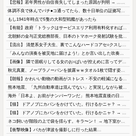
【悲報】若年男性が自信喪失してしまった原因が判明 → ………
体調不良で休んでパチ●コ通ってたら、数十日単位の証拠写真撮られて会社クビになった
もし1941年時点で5隻の大和型戦艦があったら
【有能】政府「トラックはサービスエリア利用有料化すればサボらず走るし流問題解決じゃね？」
北朝鮮の金与正党総務部長、日本のトマホーク発射試験を批判…「軍事的選択肢」警告！
【流出】 清楚系女子大生、裏でこんなハードコアセ○クスしてたとか嘘だろ…（動画あり）
「みんなの演奏を被災地に届けよう!」とか言い出した吹奏楽部の顧問、だが泊まる場所やご飯は現地のお寺とかホテルとか……
【画像】 隣で居眠りしてる女のお○ぱいが控えめに言ってデカいｗｗｗ
秋元真夏、ノーブラノーパンを披露ｗｗタオル1枚で隠す姿がほぼA●女優・・
【朗報】かわいい動物の動画がストレス・不安の軽減になる可能性。英大学の研究で実証
熊本地震、「九州自動車道は混んでない」と実況しながら被災地へ向かう有名アナなどに批判殺到 全国紙記者「最新の状況をいち早く伝えることは報道機関としての責務」「情報を取り上げることには大きな意義がある」
海外「日本よ、お前がナンバーワンだ」 熊本地震直後の日本の対応のスピードに世界が衝撃
【猫】 ドアノブにカバンをかけていた。行けるかニャ？ → 猫はこうなります…
【猫】 ドアノブにカバンをかけていた。行けるかニャ？ → 猫はこうなります…
ネコ飼いが階段の上で袋を揺らす。キラ〜ン！ → 地下室からヤツが現れる…
【衝撃映像】バカが津波を撮影しに行った結果…