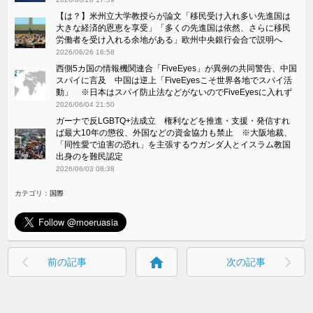
【は？】米州立大学教授らが論文⁠「移民受け入れ多い先進国は
大きな経済的恩恵を享受」「多くの先進国は依然、さ​らに移民
労働者を受け入れる余地がある」欧州中央銀行会合で説明へ
2026/06/26 16:58
西側5カ国の情報機関連合「FiveEyes」が異例の共同警告、中国
スパイに言及 中国は逆上「FiveEyesこそ世界各地でスパイ活
動」 ※日本はスパイ防止法などがないのでFiveEyesに入れず
2026/06/04 21:50
ガーナで反LGBTQ+法成立 権利などを推進・支援・発信すれ
ば最大10年の懲役、外国などの資金協力も禁止 ※大阪地裁、
「同性愛で迫害の恐れ」を主張するウガンダ人とイスラム教国
出身のを難民認定
2026/06/03 08:38
カテゴリ：
国際
home
前の記事
次の記事