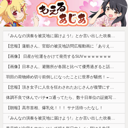
「みんなの演奏を被災地に届けよう!」とか言い出した吹奏楽部の顧問、だが泊まる場所やご飯は現地のお寺とかホテルとか……
【悲報】蓮舫さん、官邸の被災地訪問広報動画に「ありえない！作成費用は、あなたの税金です！」と猛批判 → ネットからは巨大ブーメランを指摘する声 ｗｗｗｗｗｗｗ
【画像】 日産が社運をかけて発売するSUVｗｗｗｗｗｗｗ
【画像】日本さん、避難所が各国と比べて優秀過ぎると話題に
羽田の荷物締め切り前倒しになったことに世界が騒然！←「日本のサービス劣化の兆候！」（海外の反応）
【悲報】頂き女子に人生を狂わされたおじさんが復讐にすべてを捧げるヱロゲが発売ｗｗｗｗｗ
体調不良で休んでパチ●コ通ってたら、数十日単位の証拠写真撮られて会社クビになった
【朗報】高市首相、爆乳化！！！ サナ活待ったなし！
「みんなの演奏を被災地に届けよう!」とか言い出した吹奏楽部の顧問、だが泊まる場所やご飯は現地のお寺とかホテルとか……