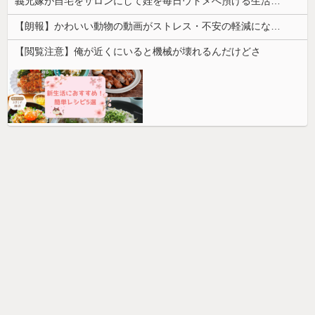
義兄嫁が自宅をサロンにして姪を毎日ウトメへ預ける生活に。数年後、そのツケが一気に回ってきて…
【朗報】かわいい動物の動画がストレス・不安の軽減になる可能性。英大学の研究で実証
【閲覧注意】俺が近くにいると機械が壊れるんだけどさ