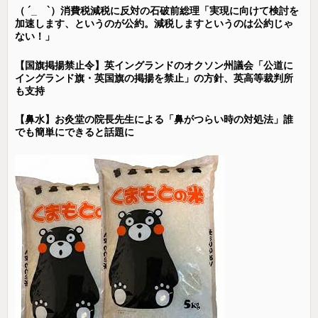
（ ´_ゝ`）消費税減税に反対の石破前総理「実現に向けて検討を
加速します、というのが公約。減税しますというのは公約じゃ
ない！」
【国旗掲揚禁止令】英イングランドのオクソン州議会「公道に
イングランド旗・英国旗の掲揚を禁止」の方針、英高等裁判所
も支持
【鼻水】お灸堂の院長先生による「鼻がつらい時の対処法」誰
でも簡単にできると話題に