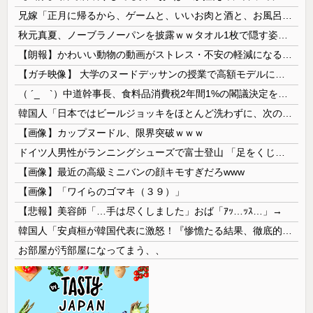
兄嫁「正月に帰るから、ゲームと、いいお肉と酒と、お風呂グッズの準備しとけよ」寝起きの私「知るかボケ」兄嫁「キィィィィー！！！！」私「あ…」
秋元真夏、ノーブラノーパンを披露ｗｗタオル1枚で隠す姿がほぼA●女優・・
【朗報】かわいい動物の動画がストレス・不安の軽減になる可能性。英大学の研究で実証
【ガチ映像】 大学のヌードデッサンの授業で高額モデルに依頼したら○○○が凄すぎた動画、お前らの想像の20倍は凄い
（ ´_ゝ`）中道幹事長、食料品消費税2年間1%の閣議決定を批判 → 記者「中道改革連合は食料品消費税ゼロを公約に掲げていたが？」→ 階猛氏「
韓国人「日本ではビールジョッキをほとんど洗わずに、次の客に出すんだ！ これが証拠の映像だ!!」……あー、なるほどですねー。韓国には「アレ」がないんだ？
【画像】カップヌードル、限界突破ｗｗｗ
ドイツ人男性がランニングシューズで富士登山 「足をくじいて動けない」
【画像】最近の高級ミニバンの顔キモすぎだろwww
【画像】「ワイらのゴマキ（３９）」
【悲報】美容師「…手は尽くしました」おば「ｱｯ…ｯｽ…」→
韓国人「安貞桓が韓国代表に激怒！『惨憺たる結果、徹底的な刷新が必要だ』と監督や協会を痛烈批判」
お部屋が汚部屋になってまう、、