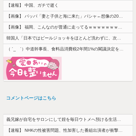
【速報】 中国、ガチで逝く
【画像】 パッパ「妻と子供と海に来た」パシャ←想像の200倍は神々しくて草
【画像】 福岡、こんなのが普通に走ってるｗｗｗｗｗｗｗｗｗｗｗｗｗｗｗｗｗｗｗｗｗｗｗｗｗｗｗｗｗｗｗｗｗｗｗｗｗｗｗｗ
韓国人「日本ではビールジョッキをほとんど洗わずに、次の客に出すんだ！ これが証拠の映像だ!!」……あー、なるほどですねー。韓国には「アレ」がな...
（ ´_ゝ`）中道幹事長、食料品消費税2年間1%の閣議決定を批判 → 記者「中道改革連合は食料品消費税ゼロを公約に掲げていたが？」→ 階猛氏「
コメントページはこちら
義兄嫁が自宅をサロンにして姪を毎日ウトメへ預ける生活に。数年後、そのツケが一気に回ってきて…
【速報】 NHKの性被害問題、性加害した番組出演者が衝撃告白！