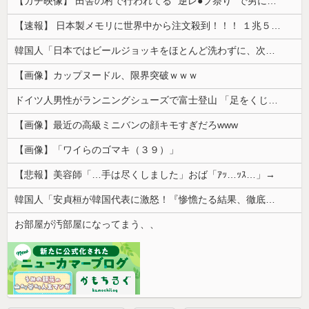
【ガチ映像】 田舎の村で行われてる ”逆レ●プ祭り” で男に跨って無理矢理チ●コを挿入する女の動画がエ□すぎる…
【速報】 日本製メモリに世界中から注文殺到！！！ １兆５０００億円で工場増築へ
韓国人「日本ではビールジョッキをほとんど洗わずに、次の客に出すんだ！ これが証拠の映像だ!!」……あー、なるほどですねー。韓国には「アレ」がないんだ？
【画像】カップヌードル、限界突破ｗｗｗ
ドイツ人男性がランニングシューズで富士登山 「足をくじいて動けない」
【画像】最近の高級ミニバンの顔キモすぎだろwww
【画像】「ワイらのゴマキ（３９）」
【悲報】美容師「…手は尽くしました」おば「ｱｯ…ｯｽ…」→
韓国人「安貞桓が韓国代表に激怒！『惨憺たる結果、徹底的な刷新が必要だ』と監督や協会を痛烈批判」
お部屋が汚部屋になってまう、、