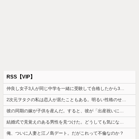
RSS【VIP】
仲良し女子3人が同じ中学を一緒に受験して合格したから3人で進学するんだってと言ってる
2次元ヲタクの私は恋人が居たこともある。明るい性格のせいか「貴女はヲタクじゃない、私達とは生きている世界が違う」といつも言われる
彼の同期の嫁が子供を産んだ。すると、彼が「出産祝いに人生ゲームをあげるんだ！」と話してきて...
結婚式で見覚えのある男性を見つけた。どうしても気になって調べてみると、思いもよらない事実が判明して…
俺、ついに人妻と江ノ島デート。だがこれって不倫なのか？