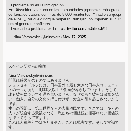
El problema no es la inmigración.
En Düsseldorf vive una de las comunidades japonesas más grand
es fuera de Japón, con más de 8.000 residentes. Y nadie se queja
de ellos. ¿Por qué? Porque respetan, trabajan, no imponen su cult
ura ni generan conflictos.
El verdadero problema es la…
pic.twitter.com/fn05BoUM98
— Nina Varsavsky (@ninavars)
May 17, 2025
スペイン語からの翻訳
Nina Varsavsky@ninavars
問題は移民そのものではありません。
デュッセルドルフには、日本国外で最も大きな日本人コミュニテ
ィの一つがあり、8,000人以上の住民が暮らしています。そして、
誰も彼らについて不満を言いません。なぜなら？彼らは敬意を払
い、働き、自分の文化を押し付けず、対立を引き起こさないから
です。
本当の問題は、第三世界からの大量移民です。そこでは、多くの
人々が統合する意欲がなく、私たちの価値観と相容れない価値観
を持ってやって来ます。
これは人種差別ではありません。これは現実です。そして常識で
す。