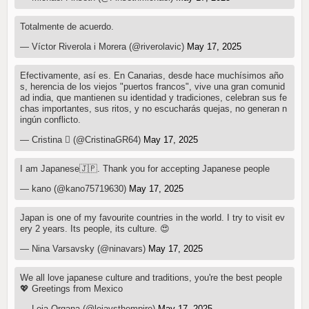
Totalmente de acuerdo.
— Víctor Riverola i Morera (@riverolavic)
May 17, 2025
Efectivamente, así es. En Canarias, desde hace muchísimos año
s, herencia de los viejos "puertos francos", vive una gran comunid
ad india, que mantienen su identidad y tradiciones, celebran sus fe
chas importantes, sus ritos, y no escucharás quejas, no generan n
ingún conflicto.
— Cristina  (@CristinaGR64)
May 17, 2025
I am Japanese🇯🇵. Thank you for accepting Japanese people
— kano (@kano75719630)
May 17, 2025
Japan is one of my favourite countries in the world. I try to visit ev
ery 2 years. Its people, its culture. 😍
— Nina Varsavsky (@ninavars)
May 17, 2025
We all love japanese culture and traditions, you're the best people
💖 Greetings from Mexico
— Leia Organa (@leiavsthempire)
May 17, 2025