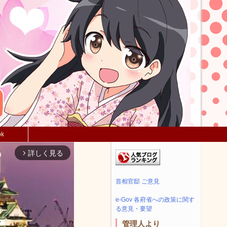
ok
詳しく見る
arrow_forward_ios
首相官邸 ご意見
e-Gov 各府省への政策に関す
る意見・要望
管理人より