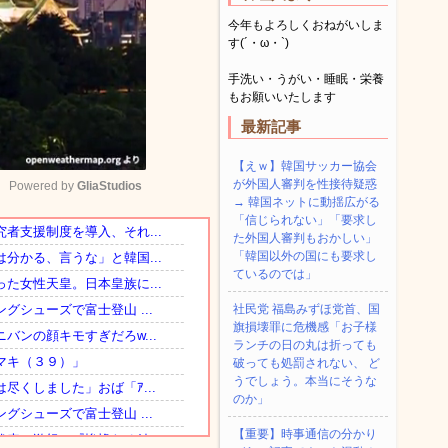
今年もよろしくおねがいしま
す(´・ω・`)
手洗い・うがい・睡眠・栄養
もお願いいたします
最新記事
【えｗ】韓国サッカー協会
が外国人審判を性接待疑惑
Powered by 
GliaStudios
→ 韓国ネットに動揺広がる
「信じられない」「要求し
た外国人審判もおかしい」
Mute
「韓国以外の国にも要求し
ているのでは」
社民党 福島みずほ党首、国
旗損壊罪に危機感「お子様
ランチの日の丸は折っても
破っても処罰されない、 ど
うでしょう。本当にそうな
のか」
【重要】時事通信の分かり