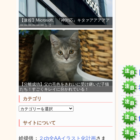
【速報】Microsoft、『神対応』キタァアアアアア
ーーーーーー！！
【分離成功】父の毛色をきれいに受け継いだ子猫
たち！すごくキレイに分かれている！
カテゴリ
サイトについて
絵提供：
２ch全AAイラスト化計画
さま