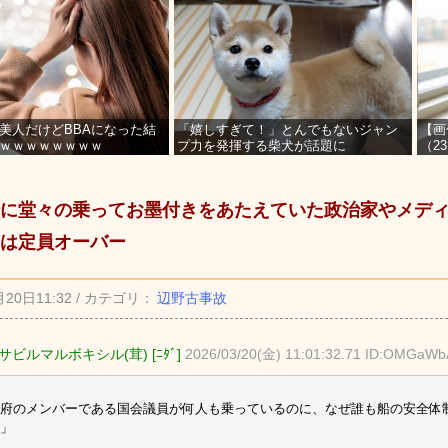
美人だけどBBAになった結
「嬉しすぎて！」とんでもないジャン
【画
ｗｗｗｗｗｗｗｗ
プ力を発揮する柴犬が話題に
（2
を募
に堂々の乗ってお墨付きをあたえていた政治家やメデ
は定員オーバー
月20日11:32 / カテゴリ：
辺野古事故
ビルマルボキシル(茸) [ﾆﾀﾞ]
2026/03/20(金) 11:01:32.71 ID:OMGaW
府のメンバーである国会議員が何人も乗っているのに、なぜ誰も船の安全体
」