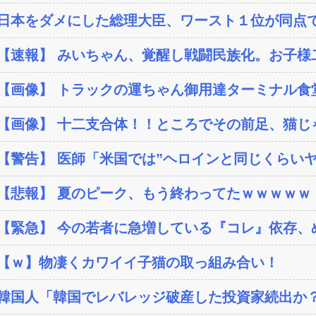
日本をダメにした総理大臣、ワースト１位が同点
【速報】 みいちゃん、覚醒し戦闘民族化。お子様二
【画像】 トラックの運ちゃん御用達ターミナル食堂
【画像】 十二支合体！！ところでその前足、猫じ
【警告】 医師「米国では”ヘロインと同じくらいヤバ
【悲報】 夏のピーク、もう終わってたｗｗｗｗｗ
【緊急】 今の若者に急増している『コレ』依存、め
【ｗ】物凄くカワイイ子猫の取っ組み合い！
韓国人「韓国でレバレッジ破産した投資家続出か？‥損