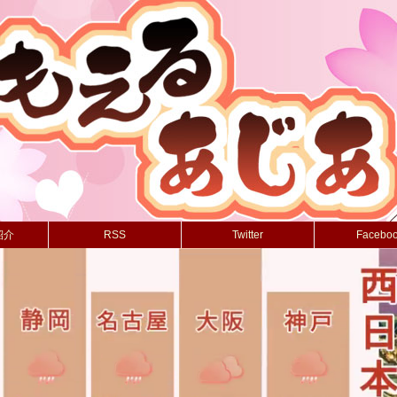
紹介
RSS
Twitter
Facebo