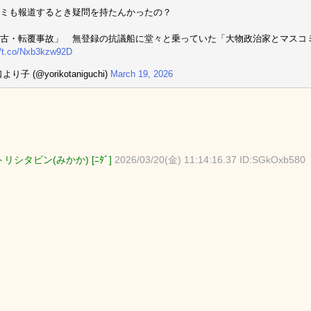
ミも報道するとき疑問を持たんかったの？
古・転覆事故」 無登録の抗議船に堂々と乗っていた「大物政治家とマスコ
//t.co/Nxb3kzw92D
り子 (@yorikotaniguchi)
March 19, 2026
リシタビン(みかか) [ﾆﾀﾞ]
2026/03/20(金) 11:14:16.37 ID:SGkOxb580