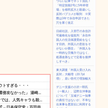
づらい記事でネット混乱！
「特定技能2号に5年枠登
場」を移民拡大と勘違いし
反対パブコメが殺到 ※実
際は3年で永住申請できた
穴を塞ぐ改正
日経社説、入管庁の永住許
可厳格化を猛批判「永住外
国人の生活保護受給をなく
す目的、外国人の意欲をそ
がないか懸念」「外国人を
一時的な労働力ではなく、
処遇改善などで定着を後押
しすべき」
東大調査「外国人受け入れ
反対」大幅増（20.7pt
増）、若い世代で増加幅大
デニー支援の小沢一郎氏
（一般人）、辺野古沖事故
について「玉城デニー知事
の責任ではないが、不幸な
出来事を悪宣伝に利用する