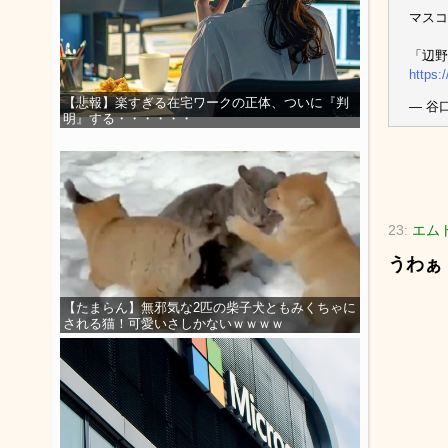
マスコ
「辺野
https:
【悲報】楽すぎる在宅ワークの正体、ついに『判
— 谷口よ
明』する・・・・・・
23:
エムト
うわぁ
【たまらん】無邪気な2匹の柴子犬ともみくちゃに
される猫！可愛いさしかないｗｗｗｗ