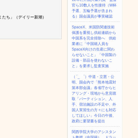
官ら10数人を性接待（W杯
予選、五輪予選が含まれ
る）国会議員が事実確認
ミたち」（デイリー新潮）
SpaceX、米国防関連技術
保護を重視し供給連鎖から
中国系を完全排除へ 供給
業者に「中国籍人員を
SpaceX向けの生産に関わ
らせないこと」「中国製の
設備・部品を使わないこ
と」を要求し監査実施
（ ´_ゝ`）中道・立憲・公
明、国会内で「熊本地震対
策本部会議」各省庁からヒ
アリング・現地から意見聴
取「パーティション、人
手、宿泊施設の不足や、外
国人実習生の方々にも対応
してほしい」今日の午後、
政府に要望書を提出
関西学院大学のアシスタン
ト教授（中国籍）、ドラッ