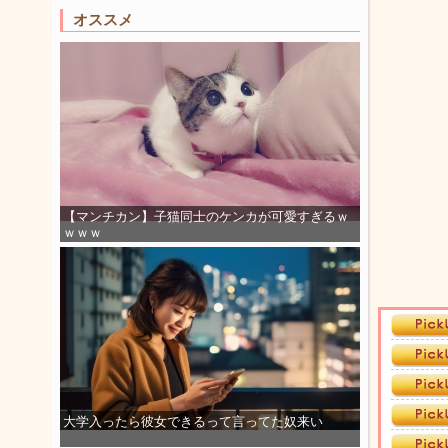
オススメ
【マンチカン】子猫同士のケンカが可愛すぎるｗ
ｗｗｗ
大学入ったら彼女できるって言ってた奴来い