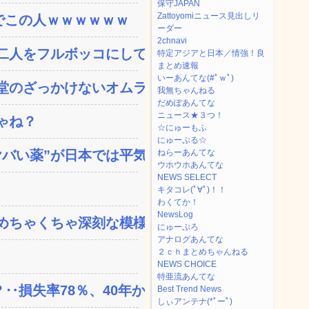
保守JAPAN
Zattoyomiニュース見出しリ
でこの人ｗｗｗｗｗｗ
ーダー
2chnavi
人をフルボッコにしてし...
特定アジアと日本／情強！良
まとめ速報
いーあんてな(#ﾟｗﾟ)
のざっかけないオムライ...
我無ちゃんねる
だめぽあんてな
ニュース★３つ！
ゃね？
☆にゅーもふ
にゅーぷる☆
い薬”が日本では平気...
ねらーあんてな
ウホウホあんてな
NEWS SELECT
キタコレ(ﾟ∀ﾟ)！！
わくてか！
NewsLog
ちゃくちゃ深刻な模様w...
にゅーぷろ
アナログあんてな
２ｃｈまとめちゃんねる
NEWS CHOICE
特亜流あんてな
失率78％、40年か...
Best Trend News
しぃアンテナ(*ﾟーﾟ)