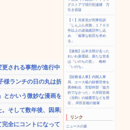
グストアで現行犯逮捕 万
引き容疑
【！】共産党が刑事告訴
「しんぶん赤旗」１７００
件以上の虚偽購読申し込
み 「厳重な処罰を求め
る」
【速報】山本太郎が去った
れいわ新選組、新たな党名
は「いのちの党」 略称
更される事態が進行中、...
「いのち」
【財務省人事】内閣人事
様ランチの日の丸は折っ...
局、エース級の財務官僚を
異例転出 官邸幹部「協力
的でなかった」※岸田首相
とかいう微妙な漫画を巻...
（当時）の秘書官などを歴
任 、岸田首相の後輩
。そして数年後、因果応報...
リンク
完全にコントになってる…...
ニュースの森