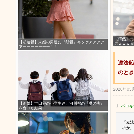
【愕然】元
【超速報】未婚の男達に『朗報』キタァアアアア
果ｗｗｗｗ
アーーーーーーー！！
違法船
のとき
2026年03
【衝撃】世田谷の小学生達、河川敷の『桑の実』
1:
バロキサ
を食べた結果・・・・
「立法
のか。