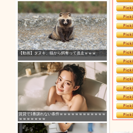
【動画】タヌキ、猫から餌奪って逃走ｗｗｗ
賃貸で1番譲れない条件ｗｗｗｗｗｗｗｗｗｗｗｗ
ｗｗｗｗｗｗｗ