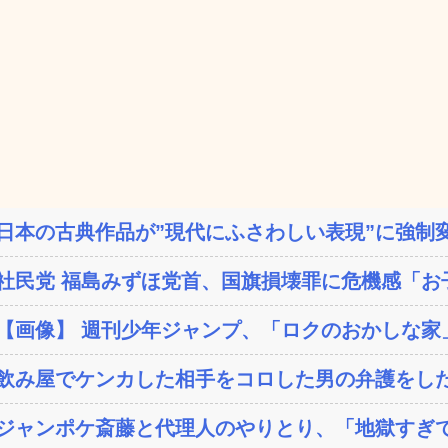
日本の古典作品が”現代にふさわしい表現”に強制変
社民党 福島みずほ党首、国旗損壊罪に危機感「お子
【画像】 週刊少年ジャンプ、「ロクのおかしな家」
飲み屋でケンカした相手をコロした男の弁護をした
ジャンポケ斎藤と代理人のやりとり、「地獄すぎて