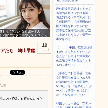
5位 埼玉県川口市
歴代最多得票記録でトップ
当選の河合ゆうすけ市議、
埼玉知事選（来年８月）に
立候補表明！「埼玉県の外
国人問題を解決するには、
知事選で保守の政治家が立
像】若くて美人な看護師さん
ち上がるしかない」保守一
3）汚部屋すぎて掃除してくれる人
集ｗｗｗ
本化を訴え
19
（ ´_ゝ`）中国、広島原爆投
ィアたち 鳩山乗船
コメント
下から８１年を迎えたこと
を受け「日本は原爆被害者
の立場で同情を買おうとす
るのを止めろ」
【平等は？】文科省、若手
女性研究者支援のため大学
に補助金交付（年間最大
bAD0
5000万円）「将来のリーダ
ーとして活躍する（女性
の）人材を輩出したい」
制について疑いを持たなかった
韓国サッカー協会 2011～
12年に外国人審判員・監督