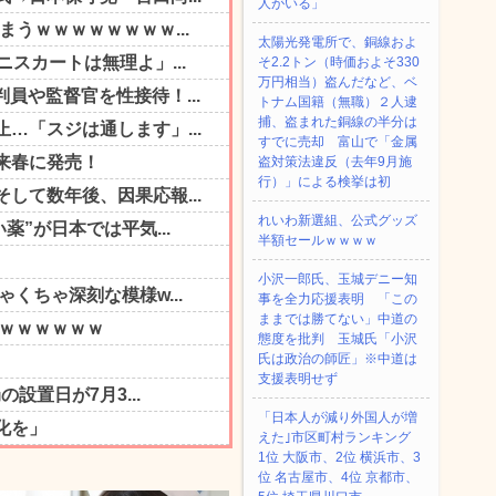
人がいる」
太陽光発電所で、銅線およ
そ2.2トン（時価およそ330
万円相当）盗んだなど、ベ
トナム国籍（無職）２人逮
捕、盗まれた銅線の半分は
すでに売却 富山で「金属
盗対策法違反（去年9月施
行）」による検挙は初
れいわ新選組、公式グッズ
半額セールｗｗｗｗ
小沢一郎氏、玉城デニー知
事を全力応援表明 「この
ままでは勝てない」中道の
態度を批判 玉城氏「小沢
氏は政治の師匠」※中道は
支援表明せず
「日本人が減り外国人が増
えた｣市区町村ランキング
1位 大阪市、2位 横浜市、3
位 名古屋市、4位 京都市、