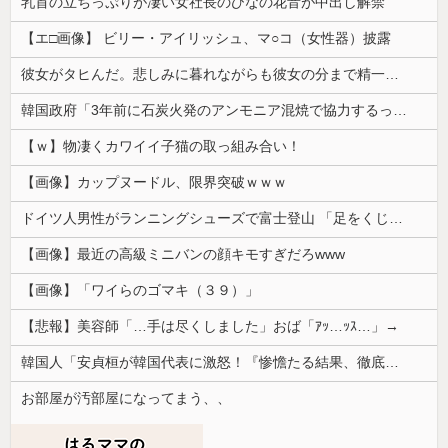
乳首の立ちっぷりが凄い女社長のひなの花音が中出し解禁
【エ□画像】 ビリー・アイリッシュ、マ○コ（女性器）披露
彼女がタヒんだ。悲しみに暮れながらも彼女の分まで精一杯生きようと誓った。だが実は生きていた！突撃するとふっくらした顔で大きなお腹を抱えて...
韓国政府「3年前に石炭火発のアンモニア混焼で協力するっていったけどあれ取りやめな。政権変わったし」……韓国とまともな協力ができない理由、これなんですよね
【ｗ】物凄くカワイイ子猫の取っ組み合い！
【画像】カップヌードル、限界突破ｗｗｗ
ドイツ人男性がランニングシューズで富士登山 「足をくじいて動けない」
【画像】最近の高級ミニバンの顔キモすぎだろwww
【画像】「ワイらのゴマキ（３９）」
【悲報】美容師「…手は尽くしました」おば「ｱｯ…ｯｽ…」→
韓国人「安貞桓が韓国代表に激怒！『惨憺たる結果、徹底的な刷新が必要だ』と監督や協会を痛烈批判」
お部屋が汚部屋になってまう、、