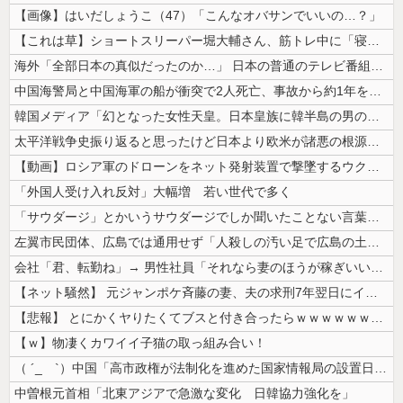
【画像】はいだしょうこ（47）「こんなオバサンでいいの…？」
【これは草】ショートスリーパー堀大輔さん、筋トレ中に「寝たほうが良い」...
海外「全部日本の真似だったのか…」 日本の普通のテレビ番組が最新SNS...
中国海警局と中国海軍の船が衝突で2人死亡、事故から約1年を経て公表…南...
韓国メディア「幻となった女性天皇。日本皇族に韓半島の男の血が入る可能性...
太平洋戦争史振り返ると思ったけど日本より欧米が諸悪の根源やん
【動画】ロシア軍のドローンをネット発射装置で撃墜するウクライナ。
「外国人受け入れ反対」大幅増 若い世代で多く
「サウダージ」とかいうサウダージでしか聞いたことない言葉ｗｗｗｗｗｗｗ...
左翼市民団体、広島では通用せず「人殺しの汚い足で広島の土を踏むな！」→...
会社「君、転勤ね」→ 男性社員「それなら妻のほうが稼ぎいいんで辞めます...
【ネット騒然】 元ジャンポケ斉藤の妻、夫の求刑7年翌日にインスタ更新！...
【悲報】 とにかくヤりたくてブスと付き合ったらｗｗｗｗｗｗｗｗｗｗｗｗ...
【ｗ】物凄くカワイイ子猫の取っ組み合い！
（ ´_ゝ`）中国「高市政権が法制化を進めた国家情報局の設置日が7月3...
中曽根元首相「北東アジアで急激な変化 日韓協力強化を」