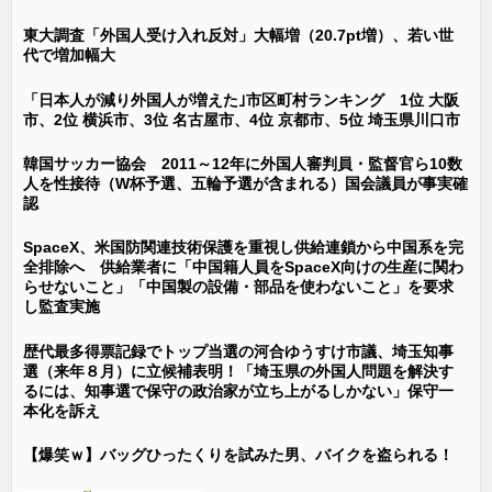
東大調査「外国人受け入れ反対」大幅増（20.7pt増）、若い世
代で増加幅大
「日本人が減り外国人が増えた｣市区町村ランキング 1位 大阪
市、2位 横浜市、3位 名古屋市、4位 京都市、5位 埼玉県川口市
韓国サッカー協会 2011～12年に外国人審判員・監督官ら10数
人を性接待（W杯予選、五輪予選が含まれる）国会議員が事実確
認
SpaceX、米国防関連技術保護を重視し供給連鎖から中国系を完
全排除へ 供給業者に「中国籍人員をSpaceX向けの生産に関わ
らせないこと」「中国製の設備・部品を使わないこと」を要求
し監査実施
歴代最多得票記録でトップ当選の河合ゆうすけ市議、埼玉知事
選（来年８月）に立候補表明！「埼玉県の外国人問題を解決す
るには、知事選で保守の政治家が立ち上がるしかない」保守一
本化を訴え
【爆笑ｗ】バッグひったくりを試みた男、バイクを盗られる！