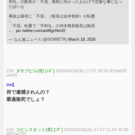
和丸」の船長が「不屈」救助に向かったおかげで悲惨な事になっ
たぽいな
事故は最初に「不屈」（船長は金井牧師）が転覆
↓
「不屈」転覆で「平和丸」の仲本興真船長は動揺
↓…
pic.twitter.com/aniMgzNm42
— なん速ニュース (@SOWIETK)
March 18, 2026
225:
ダサブビル(茸) [ﾆﾀﾞ]
2026/03/18(水) 17:07:39.50 ID:bbI2R
vmV0
>>1
何で逮捕されんの？
業過致死でしょ？
220:
コビシスタット(茸) [ﾆﾀﾞ]
2026/03/18(水) 17:07:11.54 ID:50
WS7wY10