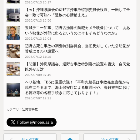
2026/07/13 20:17
【ｗ】沖縄県議会の辺野古沖事故特別委員会設置、一転して全
会一致で可決へ「遺族の心情踏まえ」
2026/07/13 16:56
玉城デニー知事、辺野古漁港の防犯カメラ映像について「ああ
いう映像が外部に出るというのはそもそもどうなのか」
2026/07/13 12:03
辺野古死亡事故の調査特別委員会、当初反対していた公明党が
賛成にまわり設置へ
2026/07/12 11:14
【悲報】沖縄県議会、辺野古事故特別委の設置を否決 自民党
以外が反対
2026/07/09 07:49
ヘリ基地、TBSに厳重抗議！「平和丸船長は事故発生直後から
現在に至るまで、海上保安庁による取調べや、海難審判におけ
る聴取等の各種手続きに応じております！」
2026/07/07 19:21
カテゴリ：
辺野古事故
前の記事
次の記事