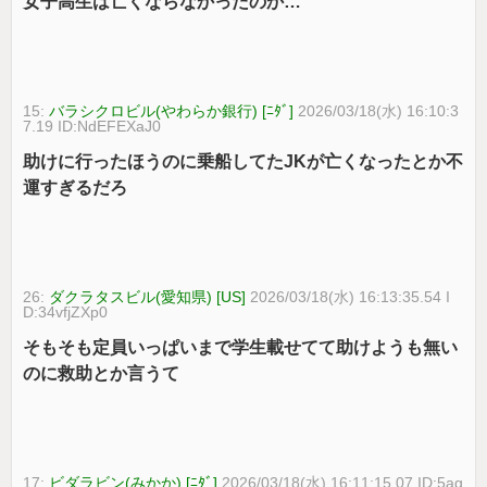
女子高生は亡くならなかったのか…
15:
バラシクロビル(やわらか銀行) [ﾆﾀﾞ]
2026/03/18(水) 16:10:3
7.19 ID:NdEFEXaJ0
助けに行ったほうのに乗船してたJKが亡くなったとか不
運すぎるだろ
26:
ダクラタスビル(愛知県) [US]
2026/03/18(水) 16:13:35.54 I
D:34vfjZXp0
そもそも定員いっぱいまで学生載せてて助けようも無い
のに救助とか言うて
17:
ビダラビン(みかか) [ﾆﾀﾞ]
2026/03/18(水) 16:11:15.07 ID:5ag