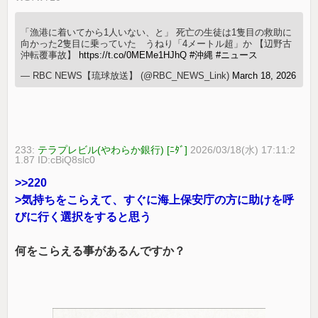
「漁港に着いてから1人いない、と」 死亡の生徒は1隻目の救助に
向かった2隻目に乗っていた うねり「4メートル超」か 【辺野古
沖転覆事故】
https://t.co/0MEMe1HJhQ
#沖縄
#ニュース
— RBC NEWS【琉球放送】 (@RBC_NEWS_Link)
March 18, 2026
233:
テラプレビル(やわらか銀行) [ﾆﾀﾞ]
2026/03/18(水) 17:11:2
1.87 ID:cBiQ8slc0
>>220
>気持ちをこらえて、すぐに海上保安庁の方に助けを呼
びに行く選択をすると思う
何をこらえる事があるんですか？