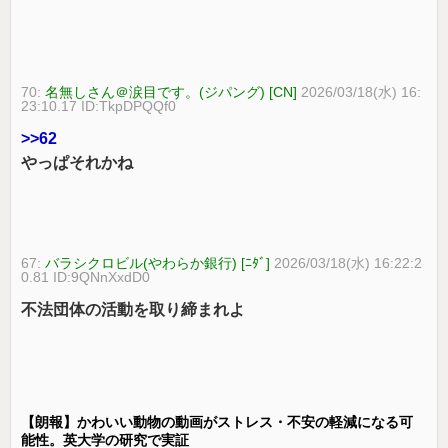
70:
名無しさん＠涙目です。(ジパング) [CN]
2026/03/18(水) 16:
23:10.17 ID:TkpDPQQf0
>>62
やっぱそれかね
67:
バラシクロビル(やわらか銀行) [ﾆﾀﾞ]
2026/03/18(水) 16:22:2
0.81 ID:9QNnXxdD0
不法団体の活動を取り締まれよ
【朗報】かわいい動物の動画がストレス・不安の軽減になる可
能性。英大学の研究で実証