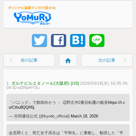
home
前の記事
次の記事
1:
ダルナビルエタノール(大阪府) [US]
2026/03/18(水) 16:05:36.
04 ID:w3NaHY3u
「パニック」で救助向かう － 辺野古沖2番目転覆の船長
https://t.c
o/Cthu8QQH5j
— 共同通信公式 (@kyodo_official)
March 18, 2026
会見聞くと、死亡女子高生は「平和丸」に乗船し、動揺した「平