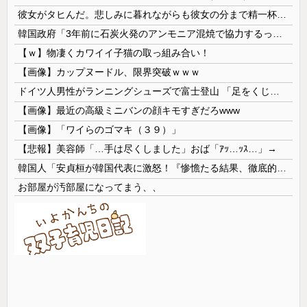
彼女がタヒんだ。悲しみに暮れながらも彼女の分まで精一杯生きようと誓った。だが実は生きていた！突撃するとふっくらした顔で大きなお腹を抱えて...
韓国政府「3年前に石炭火発のアンモニア混焼で協力するっていったけどあれ取りやめな。政権変わったし」……韓国とまともな協力ができない理由、これなんですよね
【ｗ】物凄くカワイイ子猫の取っ組み合い！
【画像】カップヌードル、限界突破ｗｗｗ
ドイツ人男性がランニングシューズで富士登山 「足をくじいて動けない」
【画像】最近の高級ミニバンの顔キモすぎだろwww
【画像】「ワイらのゴマキ（３９）」
【悲報】美容師「…手は尽くしました」おば「ｱｯ…ｯｽ…」→
韓国人「安貞桓が韓国代表に激怒！『惨憺たる結果、徹底的な刷新が必要だ』と監督や協会を痛烈批判」
お部屋が汚部屋になってまう、、