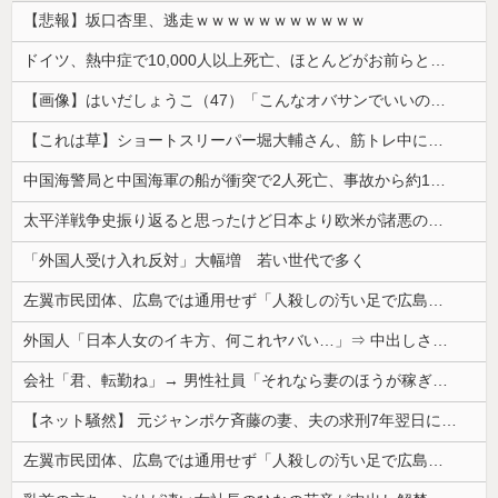
【悲報】坂口杏里、逃走ｗｗｗｗｗｗｗｗｗｗｗ
ドイツ、熱中症で10,000人以上死亡、ほとんどがお前らと同年代で若者は元気💪
【画像】はいだしょうこ（47）「こんなオバサンでいいの…？」
【これは草】ショートスリーパー堀大輔さん、筋トレ中に「寝たほうが良い」と言われた結果ｗｗｗｗ
中国海警局と中国海軍の船が衝突で2人死亡、事故から約1年を経て公表…南シナ海でフィリピン船を追跡中！
太平洋戦争史振り返ると思ったけど日本より欧米が諸悪の根源やん
「外国人受け入れ反対」大幅増 若い世代で多く
左翼市民団体、広島では通用せず「人殺しの汚い足で広島の土を踏むな！」→広島県民「お前らの方が汚いんじゃ！」「ワシらが広島県民じゃ」
外国人「日本人女のイキ方、何これヤバい…」⇒ 中出しされ痙攣する姿が海外で話題に
会社「君、転勤ね」→ 男性社員「それなら妻のほうが稼ぎいいんで辞めます」⇒ 結果・・・
【ネット騒然】 元ジャンポケ斉藤の妻、夫の求刑7年翌日にインスタ更新！その内容がガチでヤバすぎる…
左翼市民団体、広島では通用せず「人殺しの汚い足で広島の土を踏むな！」→広島県民「お前らの方が汚いんじゃ！」「ワシらが広島県民じゃ」