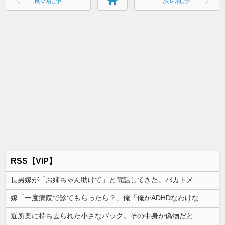
home
RSS【VIP】
長男嫁が「お姉ちゃん助けて」と電話してきた。バカトメが、雪の中うちの息子に会いに来ようとしたらしく...
嫁「一度病院で診てもらったら？」俺「俺がADHDなわけない！」→腹を立てながら受診した結果…
近所奥に持ち去られた小さなバッグ。その中身が偽物だと分かった時、どんな顔をするのか楽しみで…