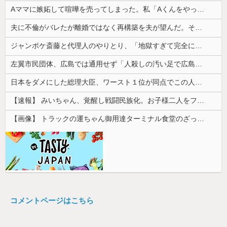
Aママに嫉妬して喧嘩を売ってしまった。私「Aくんをやっつけてきて」息子「わかった」→嫉妬に任せた一言が取り返しのつかない事態を招いて…
夫に不倫がバレたが離婚ではなく再構築を夫が望んだ。その理由が驚愕の理由だった
ジャンポケ斎藤と代理人のやりとり、「地獄すぎて完全にコントになってる……」と衝撃を受ける人が続出中
左翼市民団体、広島では通用せず「人殺しの汚い足で広島の土を踏むな！」→広島県民「お前らの方が汚いんじゃ！」「ワシらが広島県民じゃ」
日本をダメにした総理大臣、ワースト１位が同点でこの人ｗｗｗｗｗｗ
【速報】 みいちゃん、覚醒し戦闘民族化。お子様二人をフルボッコにしてしまう
【画像】 トラックの運ちゃん御用達ターミナル食堂のざっかけないオムライスｗｗｗｗｗｗｗｗｗｗ
コメントページはこちら