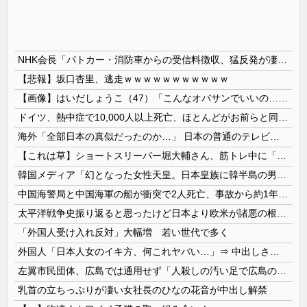
NHK会長「パトカー・消防車からの受信料徴収、猛反発が凄いので検討し直します…」
【悲報】坂口杏里、逃走ｗｗｗｗｗｗｗｗｗｗｗ
【画像】はいだしょうこ（47）「こんなオバサンでいいの…？」
ドイツ、熱中症で10,000人以上死亡、ほとんどがお前らと同年代で若者は元気💪
海外「全部日本の真似だったのか…」 日本の普通のテレビ番組が最新SNSの数十年先を行っていたと話題に
【これは草】ショートスリーパー堀大輔さん、筋トレ中に「寝たほうが良い」と言われた結果ｗｗｗｗ
韓国メディア「幻となった女性天皇。日本皇族に韓半島の男の血が入る可能性がゼロに・・・」
中国海警局と中国海軍の船が衝突で2人死亡、事故から約1年を経て公表…南シナ海でフィリピン船を追跡中！
太平洋戦争史振り返ると思ったけど日本より欧米が諸悪の根源やん
「外国人受け入れ反対」大幅増 若い世代で多く
外国人「日本人女のイキ方、何これヤバい…」⇒ 中出しされ痙攣する姿が海外で話題に
左翼市民団体、広島では通用せず「人殺しの汚い足で広島の土を踏むな！」→広島県民「お前らの方が汚いんじゃ！」「ワシらが広島県民じゃ」
乳首の立ちっぷりが凄い女社長のひなの花音が中出し解禁