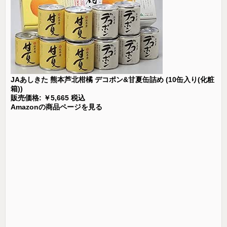
JAあしきた 熊本芦北柑橘 デコポン&甘夏缶詰め (10缶入り(化粧
箱))
販売価格: ￥5,665 税込
Amazonの商品ページを見る