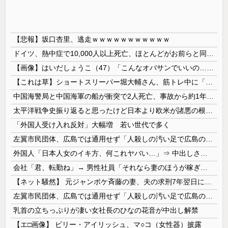
【悲報】坂口杏里、逃走ｗｗｗｗｗｗｗｗｗｗｗ
ドイツ、熱中症で10,000人以上死亡、ほとんどがお前らと同年代で若者は元気💪
【画像】はいだしょうこ（47）「こんなオバサンでいいの…？」
【これは草】ショートスリーパー堀大輔さん、筋トレ中に「寝たほうが良い」と言われた結果ｗｗｗｗ
中国海警局と中国海軍の船が衝突で2人死亡、事故から約1年を経て公表…南シナ海でフィリピン船を追跡中！
太平洋戦争史振り返ると思ったけど日本より欧米が諸悪の根源やん
「外国人受け入れ反対」大幅増 若い世代で多く
左翼市民団体、広島では通用せず「人殺しの汚い足で広島の土を踏むな！」→広島県民「お前らの方が汚いんじゃ！」「ワシらが広島県民じゃ」
外国人「日本人女のイキ方、何これヤバい…」⇒ 中出しされ痙攣する姿が海外で話題に
会社「君、転勤ね」→ 男性社員「それなら妻のほうが稼ぎいいんで辞めます」⇒ 結果・・・
【ネット騒然】 元ジャンポケ斉藤の妻、夫の求刑7年翌日にインスタ更新！その内容がガチでヤバすぎる…
左翼市民団体、広島では通用せず「人殺しの汚い足で広島の土を踏むな！」→広島県民「お前らの方が汚いんじゃ！」「ワシらが広島県民じゃ」
乳首の立ちっぷりが凄い女社長のひなの花音が中出し解禁
【エ□画像】 ビリー・アイリッシュ、マ○コ（女性器）披露