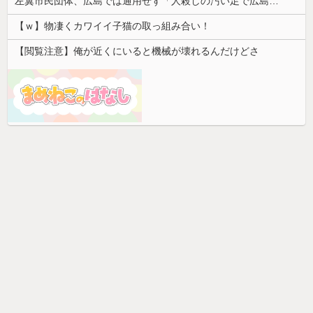
左翼市民団体、広島では通用せず「人殺しの汚い足で広島の土を踏むな！」→広島県民「お前らの方が汚いんじゃ！」「ワシらが広島県民じゃ」
【ｗ】物凄くカワイイ子猫の取っ組み合い！
【閲覧注意】俺が近くにいると機械が壊れるんだけどさ