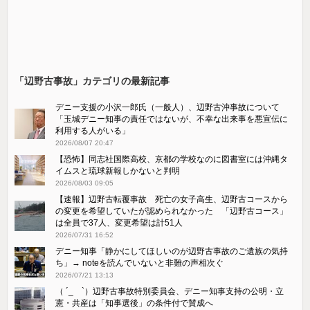
「辺野古事故」カテゴリの最新記事
デニー支援の小沢一郎氏（一般人）、辺野古沖事故について
「玉城デニー知事の責任ではないが、不幸な出来事を悪宣伝に
利用する人がいる」
2026/08/07 20:47
【恐怖】同志社国際高校、京都の学校なのに図書室には沖縄タ
イムスと琉球新報しかないと判明
2026/08/03 09:05
【速報】辺野古転覆事故 死亡の女子高生、辺野古コースから
の変更を希望していたが認められなかった 「辺野古コース」
は全員で37人、変更希望は計51人
2026/07/31 16:52
デニー知事「静かにしてほしいのが辺野古事故のご遺族の気持
ち」→ noteを読んでいないと非難の声相次ぐ
2026/07/21 13:13
（ ´_ゝ`）辺野古事故特別委員会、デニー知事支持の公明・立
憲・共産は「知事選後」の条件付で賛成へ