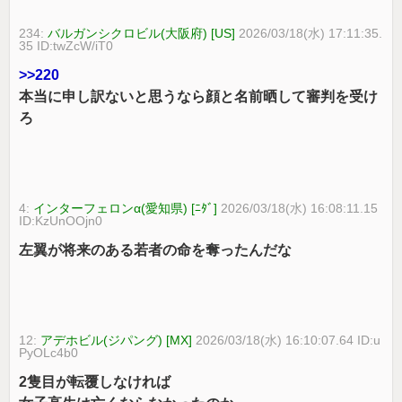
234:
バルガンシクロビル(大阪府) [US]
2026/03/18(水) 17:11:35.
35 ID:twZcW/iT0
>>220
本当に申し訳ないと思うなら顔と名前晒して審判を受け
ろ
4:
インターフェロンα(愛知県) [ﾆﾀﾞ]
2026/03/18(水) 16:08:11.15
ID:KzUnOOjn0
左翼が将来のある若者の命を奪ったんだな
12:
アデホビル(ジパング) [MX]
2026/03/18(水) 16:10:07.64 ID:u
PyOLc4b0
2隻目が転覆しなければ