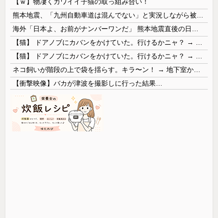
【ｗ】物凄くカワイイ子猫の取っ組み合い！
熊本地震、「九州自動車道は混んでない」と実況しながら被災地へ向かう有名アナなどに批判殺到 全国紙記者「最新の状況をいち早く伝えることは報道機関としての責務」「情報を取り上げることには大きな意義がある」
海外「日本よ、お前がナンバーワンだ」 熊本地震直後の日本の対応のスピードに世界が衝撃
【猫】 ドアノブにカバンをかけていた。行けるかニャ？ → 猫はこうなります…
【猫】 ドアノブにカバンをかけていた。行けるかニャ？ → 猫はこうなります…
ネコ飼いが階段の上で袋を揺らす。キラ〜ン！ → 地下室からヤツが現れる…
【衝撃映像】バカが津波を撮影しに行った結果…