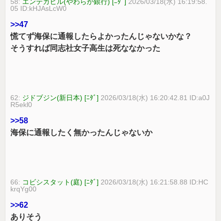
58:
エンテカビル(やわらか銀行) [ﾆﾀﾞ]
2026/03/18(水) 16:19:58.
05 ID:kHJAsLcW0
>>47
慌てず海保に通報したらよかったんじゃないかな？
そうすれば同志社女子高生は死ななかった
62:
ジドブジン(新日本) [ﾆﾀﾞ]
2026/03/18(水) 16:20:42.81 ID:a0J
R5ekl0
>>58
海保に通報したく無かったんじゃないか
66:
コビシスタット(庭) [ﾆﾀﾞ]
2026/03/18(水) 16:21:58.88 ID:HC
krqYg00
>>62
ありそう