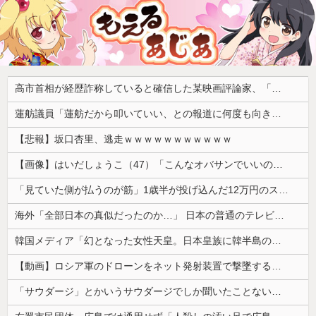
高市首相が経歴詐称していると確信した某映画評論家、「上級公務員試験に合格とは書いてないんですが…」とツッコミを受けまくり……
蓮舫議員「蓮舫だから叩いていい、との報道に何度も向き合ってきました。悔しくても」
【悲報】坂口杏里、逃走ｗｗｗｗｗｗｗｗｗｗｗ
【画像】はいだしょうこ（47）「こんなオバサンでいいの…？」
「見ていた側が払うのが筋」1歳半が投げ込んだ12万円のスマホ、半額提示した母親は冷たい？
海外「全部日本の真似だったのか…」 日本の普通のテレビ番組が最新SNSの数十年先を行っていたと話題に
韓国メディア「幻となった女性天皇。日本皇族に韓半島の男の血が入る可能性がゼロに・・・」
【動画】ロシア軍のドローンをネット発射装置で撃墜するウクライナ。
「サウダージ」とかいうサウダージでしか聞いたことない言葉ｗｗｗｗｗｗｗｗ