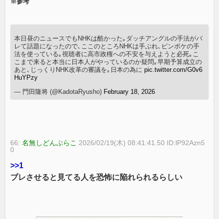
※参考
本日昼のニュースでもNHKは酷かった｡ダッチアングルの手法がバ
レて話題になったので､ここのところNHKは手ぶれ､ピンボケの手
法を使っている｡視聴者に高市政権への不安を与えようと必死｡こ
こまで来ると本当に日本人がやっているのか疑問｡早期予算成立の
あと､じっくりNHK改革の審議を｡日本の為に
pic.twitter.com/G0v6
HuYPzy
— 門田隆将 (@KadotaRyusho)
February 18, 2026
66:
名無しどんぶらこ
2026/02/19(木) 08:41:41.50 ID:lP92Azn5
0
>>1
ブレさせると見てる人を恐怖に陥れられるらしい