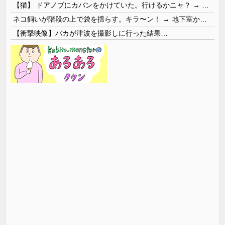
【猫】 ドアノブにカバンをかけていた。行けるかニャ？ → 猫はこうなります…
ネコ飼いが階段の上で袋を揺らす。キラ〜ン！ → 地下室からヤツが現れる…
【衝撃映像】バカが津波を撮影しに行った結果…