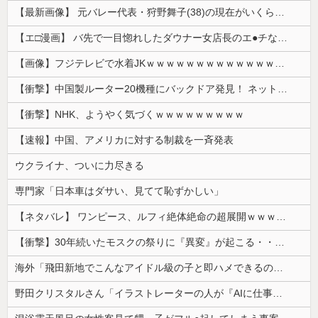
【最新画像】 元バレー代表・狩野舞子(38)の現在がいくらなんでも即ハボすぎる！
【エ□漫画】 バ先で一目惚れしたダウナー女店長のエ●チなサービスで給料0円…！弱点チクビ責めでイカせまくってわからせる…！
【画像】フジテレビで水着JKｗｗｗｗｗｗｗｗｗｗｗｗｗｗｗｗ
【衝撃】中国製ルーター20機種にバックドア発見！ ネットに繋ぐだけで35秒ごとに中国のサーバーと通信
【衝撃】NHK、ようやく気づくｗｗｗｗｗｗｗｗｗ
【速報】中国、アメリカに対する制裁を一斉発表
ウクライナ、ついに力尽きる
専門家「日本車はダサい、見てて恥ずかしい」
【ネタバレ】 ワンピース、ルフィ絶体絶命の超展開ｗｗｗｗｗｗｗｗｗｗｗｗｗｗｗｗｗｗｗｗｗｗｗｗｗｗｗｗｗｗｗｗｗｗｗｗｗｗｗｗｗｗｗｗｗ...
【衝撃】30年続いたモスクの祭りに『異変』が起こる・・・・・
海外「飛田新地でこんなアイドル級の子と即ハメできるのかよ」⇒ 晒された無修正動画がコチラ
野田クリスタルさん「イラストレーターの人が『AIに仕事を奪われる』って言ってるけど、あなた達は"仕事を奪う側"じゃない？」