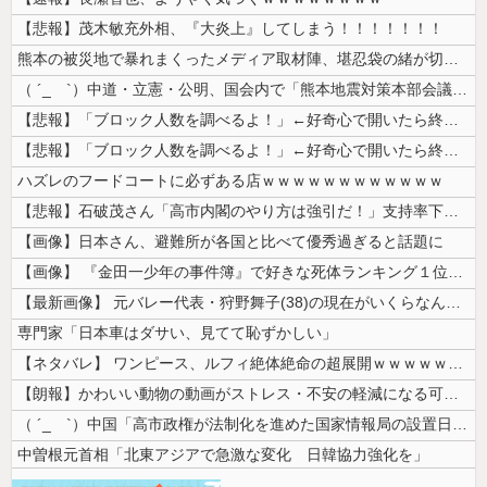
【悲報】茂木敏充外相、『大炎上』してしまう！！！！！！！
熊本の被災地で暴れまくったメディア取材陣、堪忍袋の緒が切れた地元住民が...
（ ´_ゝ`）中道・立憲・公明、国会内で「熊本地震対策本部会議」各省庁...
【悲報】「ブロック人数を調べるよ！」←好奇心で開いたら終わるサイトだっ...
【悲報】「ブロック人数を調べるよ！」←好奇心で開いたら終わるサイトだっ...
ハズレのフードコートに必ずある店ｗｗｗｗｗｗｗｗｗｗｗｗ
【悲報】石破茂さん「高市内閣のやり方は強引だ！」支持率下落の理由を指摘...
【画像】日本さん、避難所が各国と比べて優秀過ぎると話題に
【画像】 『金田一少年の事件簿』で好きな死体ランキング１位がこちら！
【最新画像】 元バレー代表・狩野舞子(38)の現在がいくらなんでも即ハ...
専門家「日本車はダサい、見てて恥ずかしい」
【ネタバレ】 ワンピース、ルフィ絶体絶命の超展開ｗｗｗｗｗｗｗｗｗｗｗ...
【朗報】かわいい動物の動画がストレス・不安の軽減になる可能性。英大学の...
（ ´_ゝ`）中国「高市政権が法制化を進めた国家情報局の設置日が7月3...
中曽根元首相「北東アジアで急激な変化 日韓協力強化を」