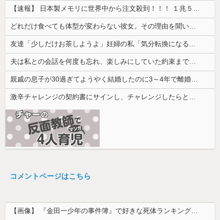
【速報】 日本製メモリに世界中から注文殺到！！！ １兆５０００億円で工場増築へ
どれだけ食べても体型が変わらない彼女。その理由を聞いたら、思いもしなかった方法で維持していて…
友達「少しだけお茶しようよ」妊婦の私「気分転換になるなら…」→帰宅してから思わぬ異変が起きて…
夫は私との会話を何度も忘れ、楽しみにしていた約束まで覚えていなかった。その積み重ねが限界を迎えて…
親戚の息子が30過ぎてようやく結婚したのに3～4年で離婚。相手の女性の言い分がモラハラだったらしい
激辛チャレンジの契約書にサインし、チャレンジしたらとんでもない事態になった。救急車運ばれ胃の洗浄や入院2日で10万超えて...
コメントページはこちら
【画像】 『金田一少年の事件簿』で好きな死体ランキング１位がこちら！