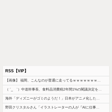
RSS【VIP】
【画像】 福岡、こんなのが普通に走ってるｗｗｗｗｗｗｗｗｗｗｗｗｗｗｗｗｗｗｗｗｗｗｗｗｗｗｗｗｗｗｗｗｗｗｗｗｗｗｗｗ
（ ´_ゝ`）中道幹事長、食料品消費税2年間1%の閣議決定を批判 → 記者「中道改革連合は食料品消費税ゼロを公約に掲げていたが？」→ 階猛氏「
海外「ディズニーがゴミのようだ！」日本がアニメ化した米人気SF作品に絶賛の声が殺到中
野田クリスタルさん「イラストレーターの人が『AIに仕事を奪われる』って言ってるけど、あなた達は"仕事を奪う側"じゃない？」