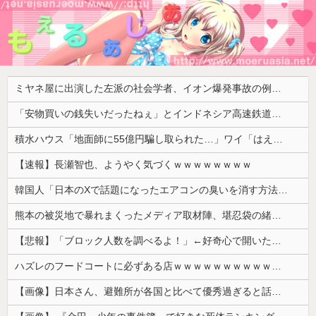
ミヤネ屋に出演した左派の社会学者、イオン爆発事故の例のテナントに理解を示して……
「安物買いの銭失いだったねぇ」とインドネシア高速鉄道の最終処分に日本側騒然、国家予算は使わないというと何が財源なんだ？
積水ハウス「地面師に55億円騙し取られた…」ワイ「はえーかわいそう…会社滅茶苦茶やろなぁ」→
【速報】長瀬智也、ようやく気づくｗｗｗｗｗｗｗｗ
韓国人「日本のXで話題になったエアコンの臭いを消す方法をご覧ください」→「これマジ？」
熊本の被災地で暴れまくったメディア取材陣、堪忍袋の緒が切れた地元住民が苦情を寄せまくった結果……
【悲報】「ブロック人数を調べるよ！」←好奇心で開いたら終わるサイトだった【HotTweets】
ハズレのフードコートに必ずある店ｗｗｗｗｗｗｗｗｗｗｗｗ
【画像】日本さん、避難所が各国と比べて優秀過ぎると話題に