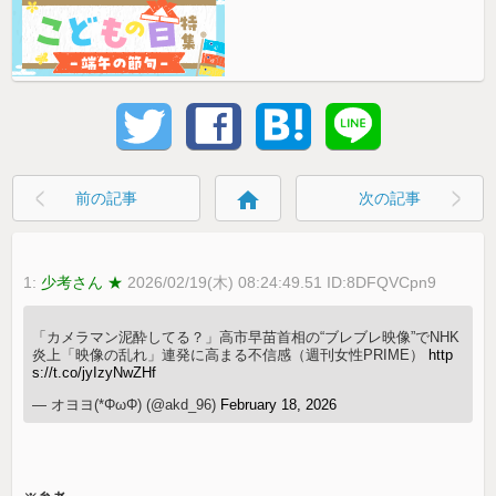
home
前の記事
次の記事
1:
少考さん ★
2026/02/19(木) 08:24:49.51 ID:8DFQVCpn9
「カメラマン泥酔してる？」高市早苗首相の“ブレブレ映像”でNHK
炎上「映像の乱れ」連発に高まる不信感（週刊女性PRIME）
http
s://t.co/jyIzyNwZHf
— オヨヨ(*ΦωΦ) (@akd_96)
February 18, 2026