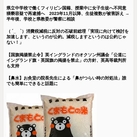
県立中学校で働くフィリピン国籍、授業中に女子生徒へ不同意
猥褻容疑で再逮捕へ 2023年11月以降、生徒複数が被害訴え →
半年後、学校と県教委が警察に相談
（ ´_ゝ`）消費税減税に反対の石破前総理「実現に向けて検討を
加速します、というのが公約。減税しますというのは公約じゃ
ない！」
【国旗掲揚禁止令】英イングランドのオクソン州議会「公道に
イングランド旗・英国旗の掲揚を禁止」の方針、英高等裁判所
も支持
【鼻水】お灸堂の院長先生による「鼻がつらい時の対処法」誰
でも簡単にできると話題に