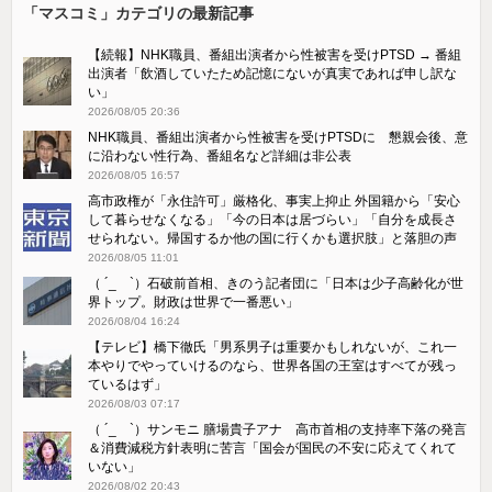
「マスコミ」カテゴリの最新記事
【続報】NHK職員、番組出演者から性被害を受けPTSD → 番組
出演者「飲酒していたため記憶にないが真実であれば申し訳な
い」
2026/08/05 20:36
NHK職員、番組出演者から性被害を受けPTSDに 懇親会後、意
に沿わない性行為、番組名など詳細は非公表
2026/08/05 16:57
高市政権が「永住許可」厳格化、事実上抑止 外国籍から「安心
して暮らせなくなる」「今の日本は居づらい」「自分を成長さ
せられない。帰国するか他の国に行くかも選択肢」と落胆の声
2026/08/05 11:01
（ ´_ゝ`）石破前首相、きのう記者団に「日本は少子高齢化が世
界トップ。財政は世界で一番悪い」
2026/08/04 16:24
【テレビ】橋下徹氏「男系男子は重要かもしれないが、これ一
本やりでやっていけるのなら、世界各国の王室はすべてが残っ
ているはず」
2026/08/03 07:17
（ ´_ゝ`）サンモニ 膳場貴子アナ 高市首相の支持率下落の発言
＆消費減税方針表明に苦言「国会が国民の不安に応えてくれて
いない」
2026/08/02 20:43