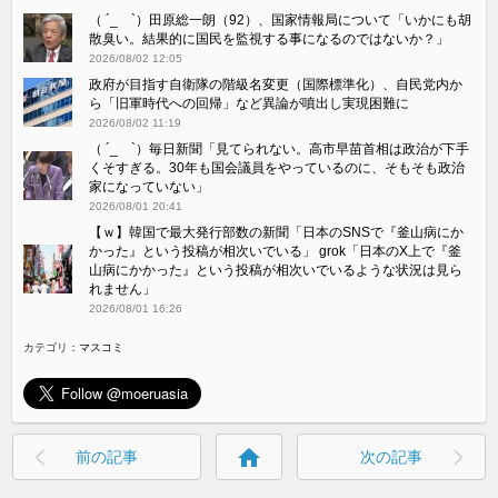
（ ´_ゝ`）田原総一朗（92）、国家情報局について「いかにも胡
散臭い。結果的に国民を監視する事になるのではないか？」
2026/08/02 12:05
政府が目指す自衛隊の階級名変更（国際標準化）、自民党内か
ら「旧軍時代への回帰」など異論が噴出し実現困難に
2026/08/02 11:19
（ ´_ゝ`）毎日新聞「見てられない。高市早苗首相は政治が下手
くそすぎる。30年も国会議員をやっているのに、そもそも政治
家になっていない」
2026/08/01 20:41
【ｗ】韓国で最大発行部数の新聞「日本のSNSで『釜山病にか
かった』という投稿が相次いでいる」 grok「日本のX上で『釜
山病にかかった』という投稿が相次いでいるような状況は見ら
れません」
2026/08/01 16:26
カテゴリ：
マスコミ
home
前の記事
次の記事