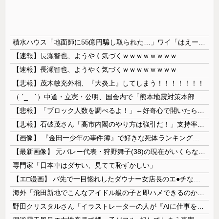
積水ハウス「地面師に55億円騙し取られた…」ワイ「はえーかわいそう…会社滅茶苦茶やろなぁ」→
【速報】長瀬智也、ようやく気づくｗｗｗｗｗｗｗｗ
【速報】長瀬智也、ようやく気づくｗｗｗｗｗｗｗｗ
【悲報】茂木敏充外相、『大炎上』してしまう！！！！！！！
（ ´_ゝ`）中道・立憲・公明、国会内で「熊本地震対策本部会議」各省庁からヒアリング・現地から意見聴取「パーティション、人手、宿泊施設の不足や、...
【悲報】「ブロック人数を調べるよ！」←好奇心で開いたら終わるサイトだった【HotTweets】
【悲報】石破茂さん「高市内閣のやり方は強引だ！」支持率下落の理由を指摘 → ﾈｯﾄ「お前が言うな」「鳥取県だけ減税無しで！」 ｗｗｗｗｗｗｗｗｗ...
【画像】 『金田一少年の事件簿』で好きな死体ランキング１位がこちら！
【最新画像】 元バレー代表・狩野舞子(38)の現在がいくらなんでも即ハボすぎる！
専門家「日本車はダサい、見てて恥ずかしい」
【エ□漫画】 バ先で一目惚れしたダウナー女店長のエ●チなサービスで給料0円…！弱点チクビ責めでイカせまくってわからせる…！
海外「飛田新地でこんなアイドル級の子と即ハメできるのかよ」⇒ 晒された無修正動画がコチラ
野田クリスタルさん「イラストレーターの人が『AIに仕事を奪われる』って言ってるけど、あなた達は"仕事を奪う側"じゃない？」