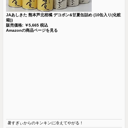
JAあしきた 熊本芦北柑橘 デコポン&甘夏缶詰め (10缶入り(化粧
箱))
販売価格: ￥5,665 税込
Amazonの商品ページを見る
暑すぎぃからのキンキンに冷えてやがる！