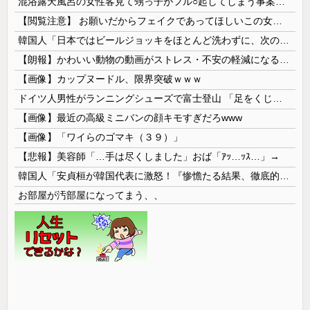
混浴露天風呂の女性客見て甥っ子がフル○起してしまう事案が発生 part4
【閲覧注意】 お願いだからフェイクであってほしいこの女児の動画、本物だった…
韓国人「日本ではビールジョッキをほとんど洗わずに、次の客に出すんだ！ これが証拠の映像だ!!」……あー、なるほどですねー。韓国には「アレ」がないんだ？
【朗報】かわいい動物の動画がストレス・不安の軽減になる可能性。英大学の研究で実証
【画像】カップヌードル、限界突破ｗｗｗ
ドイツ人男性がランニングシューズで富士登山 「足をくじいて動けない」
【画像】最近の高級ミニバンの顔キモすぎだろwww
【画像】「ワイらのゴマキ（３９）」
【悲報】美容師「…手は尽くしました」おば「ｱｯ…ｯｽ…」→
韓国人「安貞桓が韓国代表に激怒！『惨憺たる結果、徹底的な刷新が必要だ』と監督や協会を痛烈批判」
お部屋が汚部屋になってまう、、