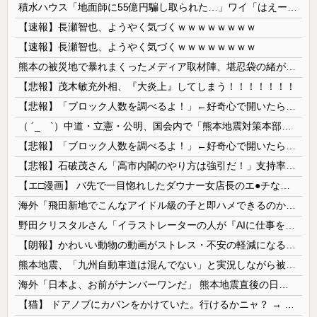
積水ハウス「地面師に55億円騙し取られた…」ワイ「はえーかわいそう…会社滅茶苦茶やろなぁ」→
【速報】長瀬智也、ようやく気づくｗｗｗｗｗｗｗｗ
【速報】長瀬智也、ようやく気づくｗｗｗｗｗｗｗｗ
熊本の被災地で暴れまくったメディア取材陣、堪忍袋の緒が切れた地元住民が苦情を寄せまくった結果……
【悲報】茂木敏充外相、『大炎上』してしまう！！！！！！！
【悲報】「ブロック人数を調べるよ！」←好奇心で開いたら終わるサイトだった【HotTweets】
（ ´_ゝ`）中道・立憲・公明、国会内で「熊本地震対策本部会議」各省庁からヒアリング・現地から意見聴取「パーティション、人手、宿泊施設の不足や、...
【悲報】「ブロック人数を調べるよ！」←好奇心で開いたら終わるサイトだった【HotTweets】
【悲報】石破茂さん「高市内閣のやり方は強引だ！」支持率下落の理由を指摘 → ﾈｯﾄ「お前が言うな」「鳥取県だけ減税無しで！」 ｗｗｗｗｗｗｗｗｗ...
【エ□漫画】 バ先で一目惚れしたダウナー女店長のエ●チなサービスで給料0円…！弱点チクビ責めでイカせまくってわからせる…！
海外「飛田新地でこんなアイドル級の子と即ハメできるのかよ」⇒ 晒された無修正動画がコチラ
野田クリスタルさん「イラストレーターの人が『AIに仕事を奪われる』って言ってるけど、あなた達は"仕事を奪う側"じゃない？」
【朗報】かわいい動物の動画がストレス・不安の軽減になる可能性。英大学の研究で実証
熊本地震、「九州自動車道は混んでない」と実況しながら被災地へ向かう有名アナなどに批判殺到 全国紙記者「最新の状況をいち早く伝えることは報道機関としての責務」「情報を取り上げることには大きな意義がある」
海外「日本よ、お前がナンバーワンだ」 熊本地震直後の日本の対応のスピードに世界が衝撃
【猫】 ドアノブにカバンをかけていた。行けるかニャ？ → 猫はこうなります…