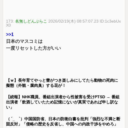
173:
名無しどんぶらこ
2026/02/19(木) 08:57:07.23 ID:1c3ebUx
X0
>>1
日本のマスコミは
一度リセットした方がいい
【ｗ】長年育てやっと蕾がつき楽しみにしてたら動物の死肉に
擬態（外観・腐肉臭）する花が！
【続報】NHK職員、番組出演者から性被害を受けPTSD → 番組
出演者「飲酒していたため記憶にないが真実であれば申し訳な
い」
（ ´_ゝ`）中国国防省、日本の防衛白書を批判「強烈な不満と断
固反対」「侵略の歴史を反省し、中国への内政干渉をやめろ」