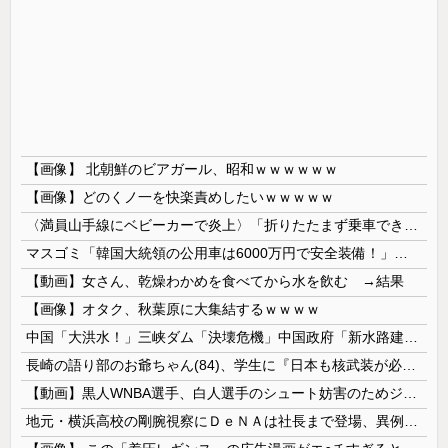
【画像】 北朝鮮のビアガール、昭和ｗｗｗｗｗｗ
【画像】どのくノ一を快楽責めしたいｗｗｗｗｗ
〈満員山手線にベビーカーで炎上〉「折りたたまず乗車できる」はずなのに…JR東日本が示した見解
マスゴミ「韓国大統領の公用車は6000万円で安全装備！」「高市の公用車は3000万円で贅沢！」
【動画】女さん、乾燥わかめを食べてから水を飲む →結果
【画像】オタク、秋葉原に大集結するｗｗｗｗ
中国「大洪水！」三峡ダム「決壊危機」中国政府「新水路建設！（三峡新水路」現場職員「内部情報公開！（失踪」湖南省「三峡放流情報（画像」台風13号「...
長崎の語り部のお爺ちゃん(84)、学生に『日本も核武装が必要』と言われびっくり
【動画】黒人WNBA選手、白人選手のシュート妨害のためジャンピング・ネックブリーカー・ドロップして退場処分→ロッカールームから「白人特権」と投稿...
地元・横浜高校の剛腕視察にＤｅＮＡは社長まで登場、異例の幹部直接チェック 最速１５７キロ右腕・織田翔希に熱視線「魅力的ですね」