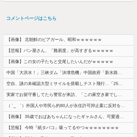
コメントページはこちら
【画像】 北朝鮮のビアガール、昭和ｗｗｗｗｗｗ
【悲報】パン屋さん、「難易度」が高すぎるｗｗｗｗｗ
【画像】この女の子たちと交尾したいんだがｗｗｗｗｗ
中国「大洪水！」三峡ダム「決壊危機」中国政府「新水路建設！（三峡新水路」現場職員「内部情報公開！（失踪」湖南省「三峡放流情報（画像」台風13号「...
空自、謎の未確認大型ミサイルを搭載しテスト飛行…「25式地対艦誘導弾」空中発射型が初めて姿を見せた！
実家でお留守番してたら警官が来訪、「この家空き家でしたよね？」と問いかけてくるが実際は30年ほど住んでおり……
（ ´_ゝ`）外国人や市民ら約80人が永住許可抑止案に反対を訴え「選別、差別の作業」「国会審議も経ずいきなり厳格化する国に誰が来ますか！」「今す...
【画像】 35歳でおばあちゃんになったギャルさん、可愛過ぎて嫉妬不可避w w w w w w w w w w w
【悲報】 今時『紙タバコ』吸ってるやつｗｗｗｗｗｗｗｗ