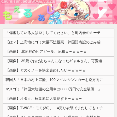
「備蓄している人は挙手してください」と町内会のミーティング、何の気なしに手を挙げてしまった結果……
【は？】上高地にゴミ大量不法投棄 韓国語表記のごみ袋に紙やプラスチック、缶、瓶などが混在 生肉やキムチ、ラーメンなどさまざまな生ごみ
【画像】 北朝鮮のビアガール、昭和ｗｗｗｗｗｗ
【画像】 35歳でおばあちゃんになったギャルさん、可愛過ぎて嫉妬不可避w w w w w w w w w w w
【画像】どのくノ一を快楽責めしたいｗｗｗｗｗ
韓国人「日本の村上宗隆、100マイルのシンカーを逆方向に・・・2戦連発の26号ソロホームラン」→「羨ましすぎる 韓国はこんな打者がいなのか」「ア...
マスゴミ「韓国大統領の公用車は6000万円で安全装備！」「高市の公用車は3000万円で贅沢！」
【画像】オタク、秋葉原に大集結するｗｗｗｗ
【画像】TWICE・モモ(30)、エ●売り衣装でまたしてもエチエチボデーを披露してしまう