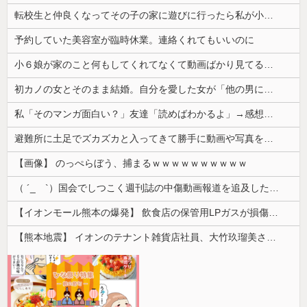
転校生と仲良くなってその子の家に遊びに行ったら私が小さい頃に撮った写真があった
予約していた美容室が臨時休業。連絡くれてもいいのに
小６娘が家のこと何もしてくれてなくて動画ばかり見てる。その姿が情けなくて...
初カノの女とそのまま結婚。自分を愛した女が「他の男に抱かれてた」事実を知った俺、辛すぎる
私「そのマンガ面白い？」友達「読めばわかるよ」→感想を聞きたかっただけなのに話が噛み合わなくて…
避難所に土足でズカズカと入ってきて勝手に動画や写真を撮影したメディア取材陣、挙句の果てに要求してきたのは……
【画像】 のっぺらぼう、捕まるｗｗｗｗｗｗｗｗｗｗ
（ ´_ゝ`）国会でしつこく週刊誌の中傷動画報道を追及した立憲議員、自身への誹謗中傷・苦情電話被害を訴え「総理に疑問を質す、当然のことをした...
【イオンモール熊本の爆発】 飲食店の保管用LPガスが損傷「救出時も室内にガス充満」2人死亡、1人心肺停止
【熊本地震】 イオンのテナント雑貨店社員、大竹玖瑠美さん(22)がカワイイ・・・