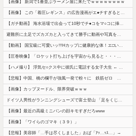
【画像】 新潟で1番並ぶラーメン屋に来たでｗｗｗｗｗｗｗｗ
【画像】 この「着圧レギンス」の広告漫画がエ●チすぎると話題に
【ガチ動画】 海水浴場で出会って10秒でチ●コをマ○コに挿入させてくれるギャル、いたｗｗｗ
避難所に土足でズカズカと入ってきて勝手に動画や写真を撮影したメディア取材陣、挙句の果てに要求してきたのは……
【動画】 国宝級に可愛いッ!!!Hカップに健康的な体！エ□い！乳首からマ●コまで見えているよ 笑
【圧巻映像】「ロケット打ち上げを宇宙から見ると・・・」の動画が衝撃的
【ハメ撮り】 浮気セ○クス中に彼氏に電話する女子大生 ← これを現実にやる子が現れる…
【悲報】中国、橋の欄干が強風一発で粉々に 鉄筋ゼロ 当局「接着剤でくっつけただけ」「正常で、品質問題はない」
【画像】カップヌードル、限界突破ｗｗｗ
ドイツ人男性がランニングシューズで富士登山 「足をくじいて動けない」
【画像】最近の高級ミニバンの顔キモすぎだろwww
【画像】「ワイらのゴマキ（３９）」
【悲報】美容師「…手は尽くしました」おば「ｱｯ…ｯｽ…」→