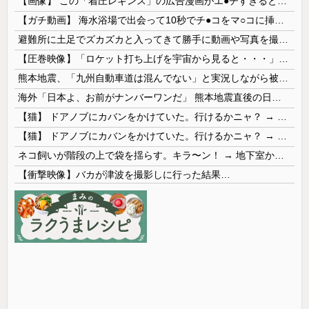
【画像】 この「着圧レギンス」の広告漫画がエ●チすぎると話題に
【ガチ動画】 海水浴場で出会って10秒でチ●コをマ○コに挿入させてくれるギャル、いたｗｗｗ
避難所に土足でズカズカと入ってきて勝手に動画や写真を撮影したメディア取材陣、挙句の果てに要求してきたのは……
【圧巻映像】「ロケット打ち上げを宇宙から見ると・・・」の動画が衝撃的
熊本地震、「九州自動車道は混んでない」と実況しながら被災地へ向かう有名アナなどに批判殺到 全国紙記者「最新の状況をいち早く伝えることは報道機関としての責務」「情報を取り上げることには大きな意義がある」
海外「日本よ、お前がナンバーワンだ」 熊本地震直後の日本の対応のスピードに世界が衝撃
【猫】 ドアノブにカバンをかけていた。行けるかニャ？ → 猫はこうなります…
【猫】 ドアノブにカバンをかけていた。行けるかニャ？ → 猫はこうなります…
ネコ飼いが階段の上で袋を揺らす。キラ〜ン！ → 地下室からヤツが現れる…
【衝撃映像】バカが津波を撮影しに行った結果…