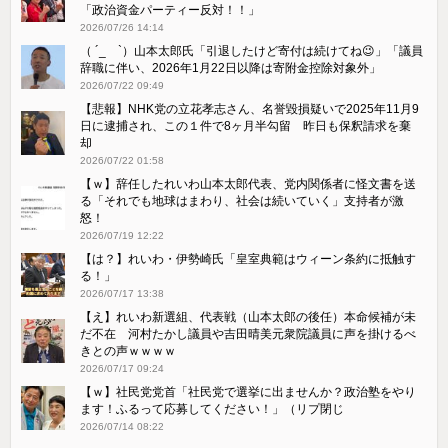
「政治資金パーティー反対！！」
2026/07/26 14:14
（ ´_ゝ`）山本太郎氏「引退したけど寄付は続けてね😉」「議員
辞職に伴い、2026年1月22日以降は寄附金控除対象外」
2026/07/22 09:49
【悲報】NHK党の立花孝志さん、名誉毀損疑いで2025年11月9
日に逮捕され、この１件で8ヶ月半勾留 昨日も保釈請求を棄
却
2026/07/22 01:58
【ｗ】辞任したれいわ山本太郎代表、党内関係者に怪文書を送
る「それでも地球はまわり、社会は続いていく」支持者が激
怒！
2026/07/19 12:22
【は？】れいわ・伊勢崎氏「皇室典範はウィーン条約に抵触す
る！」
2026/07/17 13:38
【え】れいわ新選組、代表戦（山本太郎の後任）本命候補が未
だ不在 河村たかし議員や吉田晴美元衆院議員に声を掛けるべ
きとの声ｗｗｗｗ
2026/07/17 09:24
【ｗ】社民党党首「社民党で選挙に出ませんか？政治塾をやり
ます！ふるって応募してください！」（リプ閉じ
2026/07/14 08:22