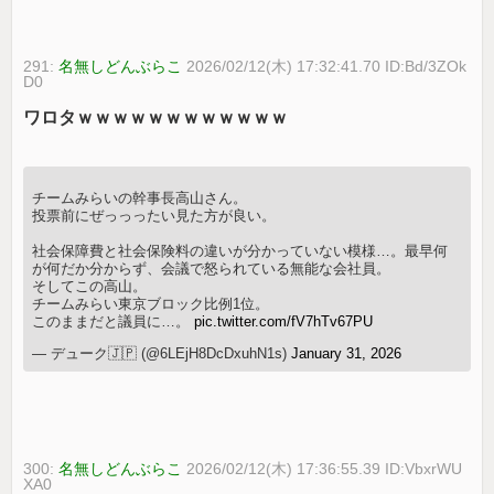
291:
名無しどんぶらこ
2026/02/12(木) 17:32:41.70 ID:Bd/3ZOk
D0
ワロタｗｗｗｗｗｗｗｗｗｗｗｗ
チームみらいの幹事長高山さん。
投票前にぜっっったい見た方が良い。
社会保障費と社会保険料の違いが分かっていない模様…。最早何
が何だか分からず、会議で怒られている無能な会社員。
そしてこの高山。
チームみらい東京ブロック比例1位。
このままだと議員に…。
pic.twitter.com/fV7hTv67PU
— デューク🇯🇵 (@6LEjH8DcDxuhN1s)
January 31, 2026
300:
名無しどんぶらこ
2026/02/12(木) 17:36:55.39 ID:VbxrWU
XA0