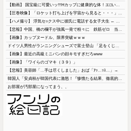
【動画】 国宝級に可愛いッ!!!Hカップに健康的な体！エ□い！乳首からマ●コまで見えているよ 笑
【圧巻映像】「ロケット打ち上げを宇宙から見ると・・・」の動画が衝撃的
【ハメ撮り】 浮気セ○クス中に彼氏に電話する女子大生 ← これを現実にやる子が現れる…
【悲報】中国、橋の欄干が強風一発で粉々に 鉄筋ゼロ 当局「接着剤でくっつけただけ」「正常で、品質問題はない」
【画像】カップヌードル、限界突破ｗｗｗ
ドイツ人男性がランニングシューズで富士登山 「足をくじいて動けない」
【画像】最近の高級ミニバンの顔キモすぎだろwww
【画像】「ワイらのゴマキ（３９）」
【悲報】美容師「…手は尽くしました」おば「ｱｯ…ｯｽ…」→
韓国人「安貞桓が韓国代表に激怒！『惨憺たる結果、徹底的な刷新が必要だ』と監督や協会を痛烈批判」
お部屋が汚部屋になってまう、、