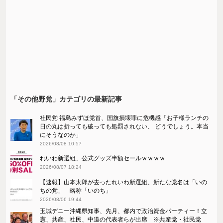
「その他野党」カテゴリの最新記事
社民党 福島みずほ党首、国旗損壊罪に危機感「お子様ランチの
日の丸は折っても破っても処罰されない、 どうでしょう。本当
にそうなのか」
2026/08/08 10:57
れいわ新選組、公式グッズ半額セールｗｗｗｗ
2026/08/07 18:24
【速報】山本太郎が去ったれいわ新選組、新たな党名は「いの
ちの党」 略称「いのち」
2026/08/06 19:44
玉城デニー沖縄県知事、先月、都内で政治資金パーティー！立
憲、共産、社民、中道の代表者らが出席 ※共産党・社民党