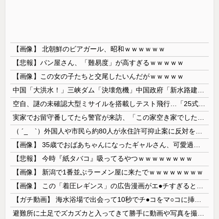
【画像】 北朝鮮のビアガール、昭和ｗｗｗｗｗｗ
【悲報】パン屋さん、「難易度」が高すぎるｗｗｗｗｗ
【画像】この女の子たちと交尾したいんだがｗｗｗｗｗ
中国「大洪水！」三峡ダム「決壊危機」中国政府「新水路建設！（三峡新水路」現場職員「内部情報公開！（失踪」湖南省「三峡放流情報（画像」台風13号「...
空自、謎の未確認大型ミサイルを搭載しテスト飛行…「25式地対艦誘導弾」空中発射型が初めて姿を見せた！
実家でお留守番してたら警官が来訪、「この家空き家でしたよね？」と問いかけてくるが実際は30年ほど住んでおり……
（ ´_ゝ`）外国人や市民ら約80人が永住許可抑止案に反対を訴え「選別、差別の作業」「国会審議も経ずいきなり厳格化する国に誰が来ますか！」「今す...
【画像】 35歳でおばあちゃんになったギャルさん、可愛過ぎて嫉妬不可避w w w w w w w w w w w
【悲報】 今時『紙タバコ』吸ってるやつｗｗｗｗｗｗｗｗ
【画像】 新潟で1番並ぶラーメン屋に来たでｗｗｗｗｗｗｗｗ
【画像】 この「着圧レギンス」の広告漫画がエ●チすぎると話題に
【ガチ動画】 海水浴場で出会って10秒でチ●コをマ○コに挿入させてくれるギャル、いたｗｗｗ
避難所に土足でズカズカと入ってきて勝手に動画や写真を撮影したメディア取材陣、挙句の果てに要求してきたのは……