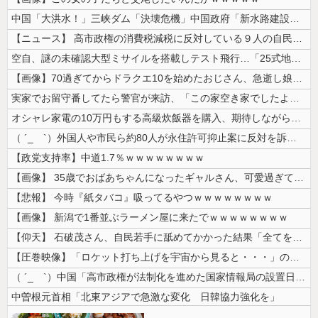
中国「大洪水！」三峡ダム「決壊危機」中国政府「新水路建設！（三峡新水路...
【ニュース】 高市政権の消費税減税に反対している９人の自民党議員が全て...
空自、謎の未確認大型ミサイルを搭載しテスト飛行…「25式地対艦誘導弾」...
【画像】70過ぎてからドラクエ10を始めたおじさん、急逝し娘に色々開示...
実家でお留守番してたら警官が来訪、「この家空き家でしたよね？」と問いか...
オシャレ家電の10万円もする高級炊飯器を購入、期待しながら御飯を炊いて...
（ ´_ゝ`）外国人や市民ら約80人が永住許可抑止案に反対を訴え「選別...
【政党支持率】中道1.7％ｗｗｗｗｗｗｗｗ
【画像】 35歳でおばあちゃんになったギャルさん、可愛過ぎて嫉妬不可避...
【悲報】 今時『紙タバコ』吸ってるやつｗｗｗｗｗｗｗｗ
【画像】 新潟で1番並ぶラーメン屋に来たでｗｗｗｗｗｗｗｗ
【仰天】 石破茂さん、自民若手に舐めてかかった結果「全てを失うｗｗｗｗ...
【圧巻映像】「ロケット打ち上げを宇宙から見ると・・・」の動画が衝撃的
（ ´_ゝ`）中国「高市政権が法制化を進めた国家情報局の設置日が7月3...
中曽根元首相「北東アジアで急激な変化 日韓協力強化を」