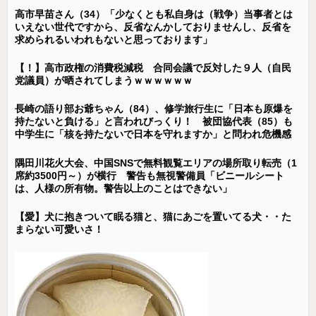
高市早苗さん（34）「少なくとも私自身は（戦争）当事者とは
いえない世代ですから、反省なんかしておりませんし、反省を
求められるいわれもないと思っております」
【！】高市政権の消費税減税 合同会議で反対した９人（自民
党議員）が晒されてしまうｗｗｗｗｗｗ
長崎の語り部お爺ちゃん（84）、修学旅行生に「日本も原爆を
持たないと負ける」と言われびっくり！ 被団協代表（85）も
中学生に「核を持たないで日本を守れますか」と問われ危機感
隅田川花火大会、中国SNSで無料観覧エリアの場所取り転売（1
席約3500円～）が横行 警告も無視警備員「ビニールシート
は、人様の所有物。警告以上のことはできない」
【愛】犬に抱きついて眠る猫と、猫にあごを置いてる犬・・た
まらない可愛いさ！