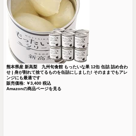
熊本県産 新高梨 九州旬食館 もったいな果 12缶 缶詰 詰め合わ
せ | 身が割れて捨てるものを缶詰にしました! そのままでもアレ
ンジにも最適です
販売価格: ￥3,400 税込
Amazonの商品ページを見る