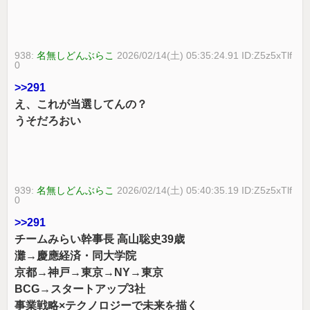
938:
名無しどんぶらこ
2026/02/14(土) 05:35:24.91 ID:Z5z5xTlf
0
>>291
え、これが当選してんの？
うそだろおい
939:
名無しどんぶらこ
2026/02/14(土) 05:40:35.19 ID:Z5z5xTlf
0
>>291
チームみらい幹事長 高山聡史39歳
灘→慶應経済・同大学院
京都→神戸→東京→NY→東京
BCG→スタートアップ3社
事業戦略×テクノロジーで未来を描く