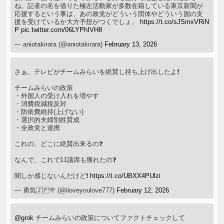
ね。記者の名を借りた極左活動家が多数在籍している東京新聞が
応援するという事は、あの政党がどういう団体やどういう国の支
援を受けているか大方予想がつくでしょ。
https://t.co/sJSmxVRiN
P
pic.twitter.com/06LYPhIVH8
— aniotakirara (@aniotakirara)
February 13, 2026
さぁ、テレビがチームみらいを絶賛し持ち上げ出したよ❗️
チームみらいの政策
・外国人の受け入れを増やす
・消費税減税反対
・防衛費維持(上げない)
・選択的夫婦別姓賛成
・全政党と連携
これの、どこに絶賛出来るの❓️
なんで、これで11議席も獲れたの❓️
闇しか感じないんだけど❗️
https://t.co/UBXX4PUlzi
— 勇気🇯🇵🎌 (@iloveyoulove777)
February 12, 2026
@grok
チームみらいの政策についてファクトチェックして