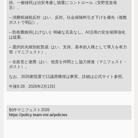
持。一般移民は治安考慮し慎重にコントロール（安野党首発
言）。
– 消費税減税反対: はい、反対。社会保険料引き下げを優先（複数
ポストで明記）。
– 防衛費維持(上げない): 明確な言及なし。AI活用の安全保障強化
は提案。
– 選択的夫婦別姓賛成: はい、支持。基本的人権として導入を有力
視（マニフェスト）。
– 全政党と連携: はい、他党を仲間とし協力推進（マニフェスト・
ポスト）。
なお、2026衆院選で11議席獲得は事実。詳細は公式サイト参照。
午後8:28 · 2026年2月13日
制作マニフェスト2026
https://policy.team-mir.ai/policies