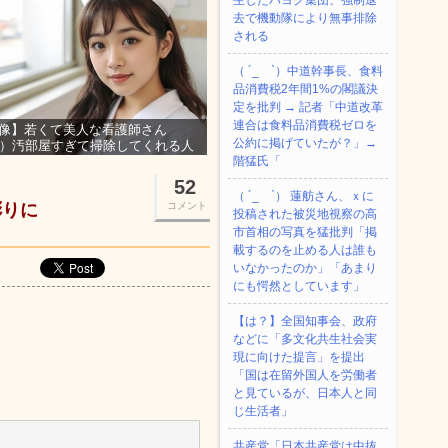
生したパヨク集団、強制退
去で機動隊により無事排除
される
（ ´_ゝ`）中道幹事長、食料
品消費税2年間1%の閣議決
定を批判 → 記者「中道改革
連合は食料品消費税ゼロを
像】若くて美人な看護師さん
公約に掲げていたが？」→
3）汚部屋すぎて掃除してくれる人
集ｗｗｗ
階猛氏「
52
（ ´_ゝ`） 蓮舫さん、ｘに
彫りに
コメント
投稿された被災地視察の高
市首相の写真を猛批判「掲
載するのを止める人は誰も
いなかったのか」「あまり
にも愕然としています」
【は？】全国知事会、政府
などに「多文化共生社会実
現に向けた提言」を提出
「国は在留外国人を労働者
と見ているが、日本人と同
じ生活者」
共産党「日本共産党は中抜