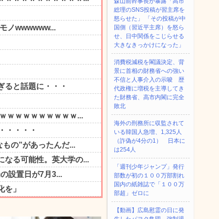
森山前幹事長が暴露「高市
総理のSNS投稿が習主席を
怒らせた」 「その投稿が中
国側（習近平主席）を怒ら
せ、日中関係をこじらせる
大きなきっかけになった」
消費税減税を閣議決定、背
景に首相の財務省への強い
不信と人事介入の示唆 歴
代政権に増税を主導してき
た財務省、高市内閣に完全
敗北
海外の刑務所に収監されて
いる韓国人急増、1,325人
（詐偽が4分の1） 日本に
は254人
「週刊少年ジャンプ」発行
部数が初の１００万部割れ
国内の紙雑誌で「１００万
部超」ゼロに
【動画】広島慰霊の日に発