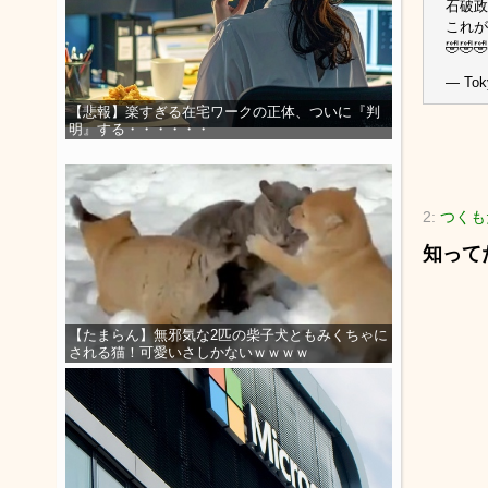
石破政
これが
🤣🤣
— Tok
【悲報】楽すぎる在宅ワークの正体、ついに『判
明』する・・・・・・
2:
つくもた
知って
【たまらん】無邪気な2匹の柴子犬ともみくちゃに
される猫！可愛いさしかないｗｗｗｗ