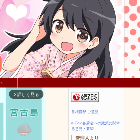
ok
詳しく見る
arrow_forward_ios
首相官邸 ご意見
e-Gov 各府省への政策に関す
る意見・要望
管理人より