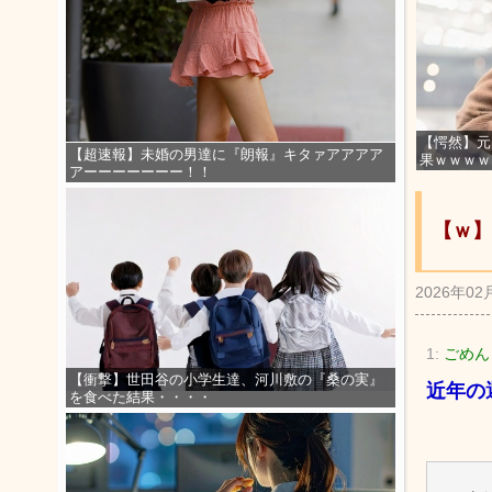
【愕然】元
【超速報】未婚の男達に『朗報』キタァアアアア
果ｗｗｗｗ
アーーーーーーー！！
【ｗ】
2026年02
1:
ごめん 
【衝撃】世田谷の小学生達、河川敷の『桑の実』
近年の
を食べた結果・・・・