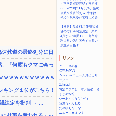
へ不同意猥褻容疑で再逮捕
へ 2023年11月以降、生徒
複数が被害訴え → 半年後、
学校と県教委が警察に相談
【速報】飲食料品 消費税減
税の方針を閣議決定、来年
4月から2年間1％に 高市総
理は秋の臨時国会で法案の
成立を目指す
速鉄道の最終処分に日本側...
リンク
、「何度もクマに会ったこ...
ニュースの森
保守JAPAN
Zattoyomiニュース見出しリ
ｗｗｗｗｗｗｗｗｗｗｗ...
ーダー
2chnavi
ンキング１位がこちら！
特定アジアと日本／情強！良
まとめ速報
いーあんてな(#ﾟｗﾟ)
決定を批判 → ...
我無ちゃんねる
だめぽあんてな
ニュース★３つ！
に仕事を奪われる』って...