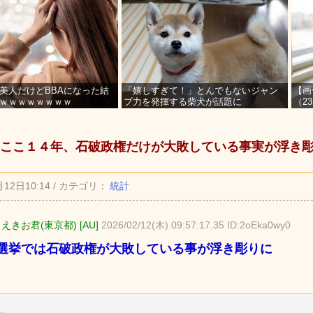
美人だけどBBAになった結
「嬉しすぎて！」とんでもないジャン
【画
ｗｗｗｗｗｗｗｗ
プ力を発揮する柴犬が話題に
（2
を募
ここ１４年、石破政権だけが大敗している事実が浮き
月12日10:14 / カテゴリ：
統計
えきお君(東京都) [AU]
2026/02/12(木) 09:57:17.35 ID:2oEka0wy0
選挙では石破政権が大敗している事が浮き彫りに