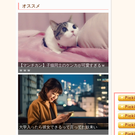
オススメ
【マンチカン】子猫同士のケンカが可愛すぎるｗ
ｗｗｗ
大学入ったら彼女できるって言ってた奴来い