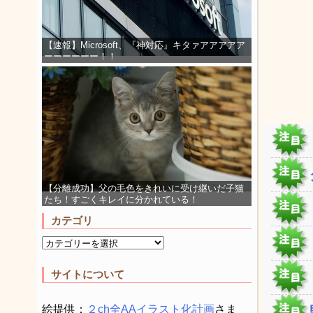
【速報】Microsoft、『神対応』キタァアアアアア
ーーーーーー！！
【分離成功】父の毛色をきれいに受け継いだ子猫
たち！すごくキレイに分かれている！
カテゴリ
サイトについて
絵提供：
２ch全AAイラスト化計画
さま