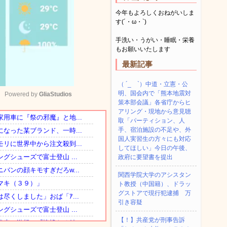
今年もよろしくおねがいしま
す(´・ω・`)
手洗い・うがい・睡眠・栄養
もお願いいたします
最新記事
（ ´_ゝ`）中道・立憲・公
明、国会内で「熊本地震対
Powered by 
GliaStudios
策本部会議」各省庁からヒ
アリング・現地から意見聴
取「パーティション、人
Mute
手、宿泊施設の不足や、外
国人実習生の方々にも対応
してほしい」今日の午後、
政府に要望書を提出
関西学院大学のアシスタン
ト教授（中国籍）、ドラッ
グストアで現行犯逮捕 万
引き容疑
【！】共産党が刑事告訴