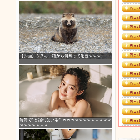
【動画】タヌキ、猫から餌奪って逃走ｗｗｗ
賃貸で1番譲れない条件ｗｗｗｗｗｗｗｗｗｗｗｗ
ｗｗｗｗｗｗｗ