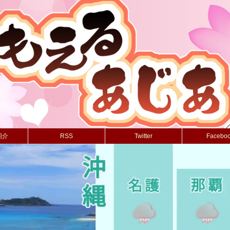
紹介
RSS
Twitter
Facebo