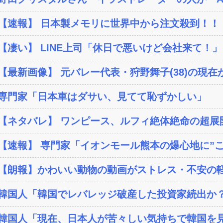
【速報】 日本製メモリに世界中から注文殺到！！！
【凄い】 LINE上司「休日で悪いけど会社来て！」
【最新画像】 元バレー代表・狩野舞子(38)の現在が
専門家「日本車はダサい、見てて恥ずかしい」
【ネタバレ】 ワンピース、ルフィ絶体絶命の超展開
【速報】 専門家「イオンモール熊本の爆心地に”こん
【朗報】かわいい動物の動画がストレス・不安の軽
韓国人「韓国でレバレッジ破産した投資家続出か？‥損
韓国人「現在、日本人が苦々しい気持ちで韓国を見