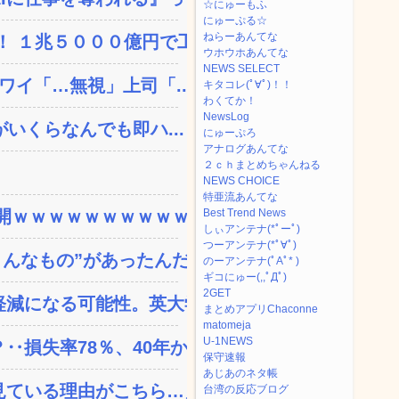
☆にゅーもふ
にゅーぷる☆
ねらーあんてな
 １兆５０００億円で工...
ウホウホあんてな
NEWS SELECT
ワイ「…無視」上司「...
キタコレ(ﾟ∀ﾟ)！！
わくてか！
NewsLog
いくらなんでも即ハ...
にゅーぷろ
アナログあんてな
２ｃｈまとめちゃんねる
NEWS CHOICE
特亜流あんてな
ｗｗｗｗｗｗｗｗｗｗｗ...
Best Trend News
しぃアンテナ(*ﾟーﾟ)
つーアンテナ(*ﾟ∀ﾟ)
なもの”があったんだ...
のーアンテナ(ﾟAﾟ* )
ギコにゅー(,,ﾟДﾟ)
2GET
減になる可能性。英大学の...
まとめアプリChaconne
matomeja
U-1NEWS
失率78％、40年か...
保守速報
あじあのネタ帳
ている理由がこちら…」→...
台湾の反応ブログ