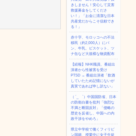
きしません！安心して災害
救援募金をしてくださ
い！」「お金に清潔な日本
共産党だからこそ信頼でき
る！」
赤十字、モロッコへの不法
移民（約2,000人）にパ
ン、牛乳、ビスケット、ツ
ナ缶など大規模な物資配布
【続報】NHK職員、番組出
演者から性被害を受け
PTSD → 番組出演者「飲酒
していたため記憶にないが
真実であれば申し訳ない」
（ ´_ゝ`）中国国防省、日本
の防衛白書を批判「強烈な
不満と断固反対」「侵略の
歴史を反省し、中国への内
政干渉をやめろ」
県立中学校で働くフィリピ
ン国籍、授業中に女子生徒