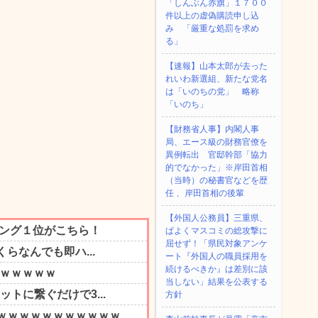
「しんぶん赤旗」１７００
件以上の虚偽購読申し込
み 「厳重な処罰を求め
る」
【速報】山本太郎が去った
れいわ新選組、新たな党名
は「いのちの党」 略称
「いのち」
【財務省人事】内閣人事
局、エース級の財務官僚を
異例転出 官邸幹部「協力
的でなかった」※岸田首相
（当時）の秘書官などを歴
任 、岸田首相の後輩
【外国人公務員】三重県、
ぱよくマスコミの総攻撃に
屈せず！「県民対象アンケ
ート『外国人の職員採用を
続けるべきか』は差別に該
当しない」結果を公表する
方針