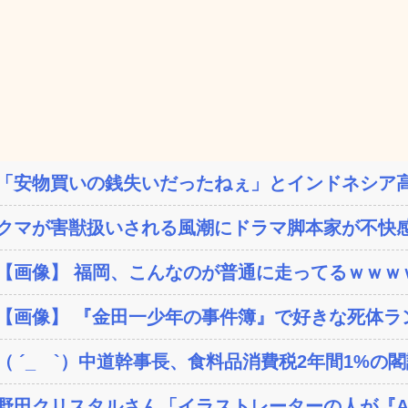
「安物買いの銭失いだったねぇ」とインドネシア高
クマが害獣扱いされる風潮にドラマ脚本家が不快感
【画像】 福岡、こんなのが普通に走ってるｗｗｗｗ
【画像】 『金田一少年の事件簿』で好きな死体ラ
（ ´_ゝ`）中道幹事長、食料品消費税2年間1%の閣議
野田クリスタルさん「イラストレーターの人が『AI