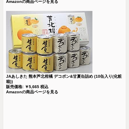
Amazonの商品ページを見る
JAあしきた 熊本芦北柑橘 デコポン&甘夏缶詰め (10缶入り(化粧
箱))
販売価格: ￥5,665 税込
Amazonの商品ページを見る