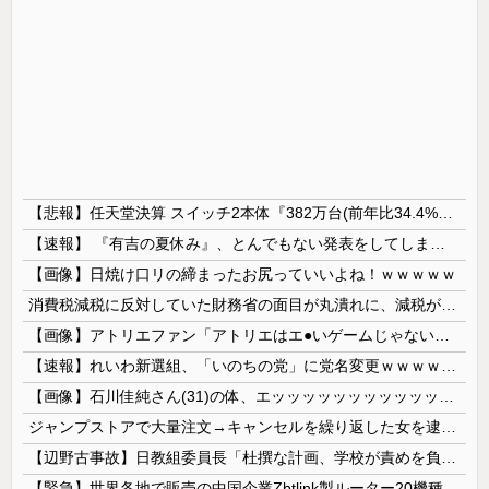
【悲報】任天堂決算 スイッチ2本体『382万台(前年比34.4%減)』スイッチ本体『66万台(前年比31.8%減)』
【速報】 『有吉の夏休み』、とんでもない発表をしてしまう！！！！！
【画像】日焼け口リの締まったお尻っていいよね！ｗｗｗｗｗ
消費税減税に反対していた財務省の面目が丸潰れに、減税が決まった途端に市場が動き出したが……
【画像】アトリエファン「アトリエはエ●いゲームじゃない！ライザを性的な目で見てる奴はにわか！」
【速報】れいわ新選組、「いのちの党」に党名変更ｗｗｗｗｗｗ
【画像】石川佳純さん(31)の体、エッッッッッッッッッッッッッッッッッ！
ジャンプストアで大量注文→キャンセルを繰り返した女を逮捕 「注文で欲求が満たされた」総額43億円
【辺野古事故】日教組委員長「杜撰な計画、学校が責めを負うのは当然」としつつも、平和教育の意義強調「うちの運動方針は極めてバランス良い」
【緊急】世界各地で販売の中国企業Zbtlink製ルーター20機種にバックドア、外部から完全制御のおそれ