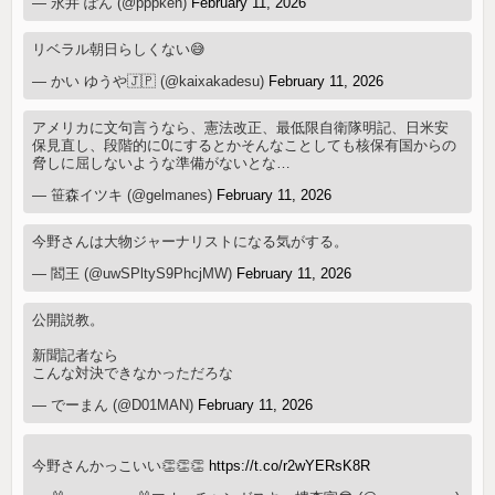
— 永井 ぽん (@pppken)
February 11, 2026
リベラル朝日らしくない😅
— かい ゆうや🇯🇵 (@kaixakadesu)
February 11, 2026
アメリカに文句言うなら、憲法改正、最低限自衛隊明記、日米安
保見直し、段階的に0にするとかそんなことしても核保有国からの
脅しに屈しないような準備がないとな…
— 笹森イツキ (@gelmanes)
February 11, 2026
今野さんは大物ジャーナリストになる気がする。
— 閻王 (@uwSPltyS9PhcjMW)
February 11, 2026
公開説教。
新聞記者なら
こんな対決できなかっただろな
— でーまん (@D01MAN)
February 11, 2026
今野さんかっこいい👏👏👏
https://t.co/r2wYERsK8R