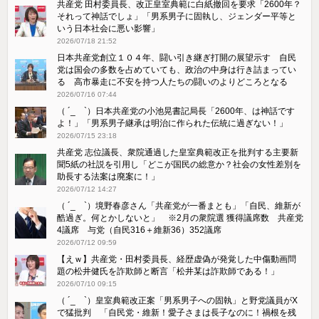
共産党 田村委員長、改正皇室典範に白紙撤回を要求「2600年？
それって神話でしょ」「男系男子に固執し、ジェンダー平等と
いう日本社会に悪い影響」
2026/07/18 21:52
日本共産党創立１０４年、闘い引き継ぎ打開の展望示す 自民
党は国会の多数を占めていても、政治の中身は行き詰まってい
る 高市暴走に不安を持つ人たちの闘いのよりどころとなる
2026/07/16 07:44
（ ´_ゝ`）日本共産党の小池晃書記局長「2600年、は神話です
よ！」「​男系男子継承は明治に作られた伝統に過ぎない！」
2026/07/15 23:18
共産党 志位議長、衆院通過した皇室典範改正を批判する主要新
聞5紙の社説を引用し「どこが国民の総意か？社会の女性差別を
助長する法案は廃案に！」
2026/07/12 14:27
（ ´_ゝ`）境野春彦さん「共産党が一番まとも」「自民、維新が
酷過ぎ。何とかしないと」 ※2月の衆院選 獲得議席数 共産党
4議席 与党（自民316＋維新36）352議席
2026/07/12 09:59
【えｗ】共産党・田村委員長、経歴虚偽が発覚した中傷動画問
題の松井健氏を詐欺師と断言「松井某は詐欺師である！」
2026/07/10 09:15
（ ´_ゝ`）皇室典範改正案「男系男子への固執」と野党議員がX
で猛批判 「自民党・維新！愛子さまは長子なのに！禍根を残