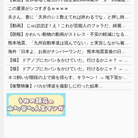
この夏菜がシコすぎるｗｗｗｗ
夫さん、妻に「天井のシミ数えてれば終わるでな」と押し倒されて性行為 → 凄いことになるｗｗｗｗｗ
【動画】 じゅぼぼぼ！え！これが芸能人のフｏラだ、綺麗な顔とお口でこんなことしているだ 笑
【朗報】かわいい動物の動画がストレス・不安の軽減になる可能性。英大学の研究で実証
熊本地震、「九州自動車道は混んでない」と実況しながら被災地へ向かう有名アナなどに批判殺到 全国紙記者「最新の状況をいち早く伝えることは報道機関としての責務」「情報を取り上げることには大きな意義がある」
海外「日本よ、お前がナンバーワンだ」 熊本地震直後の日本の対応のスピードに世界が衝撃
【猫】 ドアノブにカバンをかけていた。行けるかニャ？ → 猫はこうなります…
【猫】 ドアノブにカバンをかけていた。行けるかニャ？ → 猫はこうなります…
ネコ飼いが階段の上で袋を揺らす。キラ〜ン！ → 地下室からヤツが現れる…
【衝撃映像】バカが津波を撮影しに行った結果…