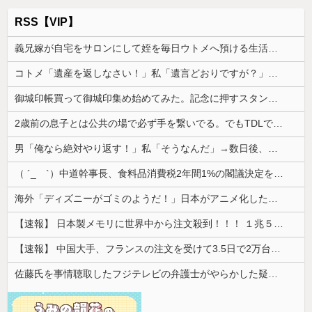
RSS【VIP】
義兄嫁が自宅をサロンにして姪を毎日ウトメへ預ける生活に。数年後、そのツケが一気に回ってきて…
コトメ「遺産を返しなさい！」私「遺言どおりですが？」→夫の遺産を巡る話し合いが思わぬ展開になって…
御城印帳買って御城印集め始めてみた。記念に押すスタンプのようなものね
2歳前の息子とは公共の場で必ず手を繋いでる。でもTDLで友人に「こういう場所くらい可哀想だから手をはなしてあげたら？」と言われ…
男「俺なら絶対やり返す！」私「そうなんだ」→数日後、同じような状況になった本人の反応に周囲は唖然として…
（ ´_ゝ`）中道幹事長、食料品消費税2年間1%の閣議決定を批判 → 記者「中道改革連合は食料品消費税ゼロを公約に掲げていたが？」→ 階猛氏「
海外「ディズニーがゴミのようだ！」日本がアニメ化した米人気SF作品に絶賛の声が殺到中
【速報】 日本製メモリに世界中から注文殺到！！！ １兆５０００億円で工場増築へ
【速報】 中国大手、フランスの注文を受けて3.5日で2万台のエアコンを製造し出荷完了「毎度アル♡」
佐藤氏を事情聴取したフジテレビの弁護士がやらかした疑惑が浮上、「これが事実なら全部が怪しすぎるぞ」と前科に衝撃を受ける人が続出