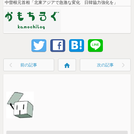
中曽根元首相「北東アジアで急激な変化 日韓協力強化を」
home
前の記事
次の記事