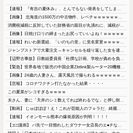
【速報】 『有吉の夏休み』、とんでもない発表をしてしまう！！！！！
【画像】 北海道の1500万の中古物件、レベチｗｗｗｗｗｗｗｗｗｗｗｗｗｗｗｗｗｗｗｗ
消費税減税に反対していた財務省の面目が丸潰れに、減税が決まった途端に市場が動き出したが……
【画像】日焼け口リの締まったお尻っていいよね！ｗｗｗｗｗ
【速報】れいわ新選組、「いのちの党」に党名変更ｗｗｗｗｗｗ
ジャンプストアで大量注文→キャンセルを繰り返した女を逮捕 「注文で欲求が満たされた」総額43億円
【辺野古事故】日教組委員長「杜撰な計画、学校が責めを負うのは当然」としつつも、平和教育の意義強調「うちの運動方針は極めてバランス良い」
【緊急】世界各地で販売の中国企業Zbtlink製ルーター20機種にバックドア、外部から完全制御のおそれ
【画像】24歳の人妻さん、露天風呂で撮られるｗｗｗｗｗｗｗｗｗｗｗｗｗｗｗｗｗ
【悲報】 コロナワクチン打たなかった結果・・・・
この夏菜がシコすぎるｗｗｗｗ
夫さん、妻に「天井のシミ数えてれば終わるでな」と押し倒されて性行為 → 凄いことになるｗｗｗｗｗ
【動画】 じゅぼぼぼ！え！これが芸能人のフｏラだ、綺麗な顔とお口でこんなことしているだ 笑
【速報】 イオンモール熊本の爆発原因が判明！！！！
【エ□漫画】 バ先で一目惚れしたダウナー女店長のエ●チなサービスで給料0円…！弱点チクビ責めでイカせまくってわからせる…！