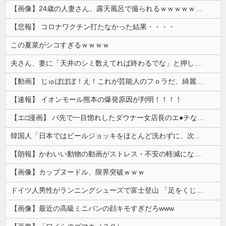
【画像】24歳の人妻さん、露天風呂で撮られるｗｗｗｗｗｗｗｗｗｗｗｗｗｗｗｗｗ
【悲報】 コロナワクチン打たなかった結果・・・・
この夏菜がシコすぎるｗｗｗｗ
夫さん、妻に「天井のシミ数えてれば終わるでな」と押し倒されて性行為 → 凄いことになるｗｗｗｗｗ
【動画】 じゅぼぼぼ！え！これが芸能人のフｏラだ、綺麗な顔とお口でこんなことしているだ 笑
【速報】 イオンモール熊本の爆発原因が判明！！！！
【エ□漫画】 バ先で一目惚れしたダウナー女店長のエ●チなサービスで給料0円…！弱点チクビ責めでイカせまくってわからせる…！
韓国人「日本ではビールジョッキをほとんど洗わずに、次の客に出すんだ！ これが証拠の映像だ!!」……あー、なるほどですねー。韓国には「アレ」がないんだ？
【朗報】かわいい動物の動画がストレス・不安の軽減になる可能性。英大学の研究で実証
【画像】カップヌードル、限界突破ｗｗｗ
ドイツ人男性がランニングシューズで富士登山 「足をくじいて動けない」
【画像】最近の高級ミニバンの顔キモすぎだろwww