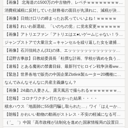
【画像】 北海道の1500万の中古物件、レベチｗｗｗｗｗｗｗｗｗｗｗｗ...
消費税減税に反対していた財務省の面目が丸潰れに、減税が決まった途端に市...
【画像】日焼け口リの締まったお尻っていいよね！ｗｗｗｗｗ
【速報】れいわ新選組、「いのちの党」に党名変更ｗｗｗｗｗｗ
【画像】アトリエファン「アトリエはエ●いゲームじゃない！ライザを性的な...
ジャンプストアで大量注文→キャンセルを繰り返した女を逮捕 「注文で欲求...
【画像】石川佳純さん(31)の体、エッッッッッッッッッッッッッッッッッ...
【辺野古事故】日教組委員長「杜撰な計画、学校が責めを負うのは当然」とし...
【速報】とある魔術の禁書目録、最新刊でヒロイン戦争決着wwwwwwww...
【緊急】世界各地で販売の中国企業Zbtlink製ルーター20機種にバッ...
なんでみんなそんなに共産主義嫌なん？
【画像】24歳の人妻さん、露天風呂で撮られるｗｗｗｗｗｗｗｗｗｗｗｗ...
【悲報】 コロナワクチン打たなかった結果・・・・
積水ハウス「地面師に55億円騙し取られた…」ワイ「はえーかわいそう…会...
【朗報】かわいい動物の動画がストレス・不安の軽減になる可能性。英大学の...
（ ´_ゝ`）中国「高市政権が法制化を進めた国家情報局の設置日が7月3...