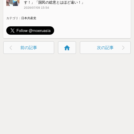
す！」「国民の総意とはほど遠い！」
2026/07/09 15:54
カテゴリ：
日本共産党
home
前の記事
次の記事