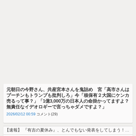
元朝日の今野さん、共産宮本さんを鬼詰め 宮「高市さんは
プーチンもトランプも批判しろ」今「核保有２大国にケンカ
売るって事？」「1億3,000万の日本人の命掛かってますよ？
無責任なイデオロギーで言っちゃダメですよ？」
2026/02/12 00:59
コメント(29)
【速報】 『有吉の夏休み』、とんでもない発表をしてしまう！！！！！