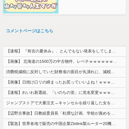
コメントページはこちら
【速報】 『有吉の夏休み』、とんでもない発表をしてしまう！！！！！
【画像】 北海道の1500万の中古物件、レベチｗｗｗｗｗｗｗｗｗｗｗｗｗｗｗｗｗｗｗｗ
消費税減税に反対していた財務省の面目が丸潰れに、減税が決まった途端に市場が動き出したが……
【画像】日焼け口リの締まったお尻っていいよね！ｗｗｗｗｗ
【速報】れいわ新選組、「いのちの党」に党名変更ｗｗｗｗｗｗ
ジャンプストアで大量注文→キャンセルを繰り返した女を逮捕 「注文で欲求が満たされた」総額43億円
【辺野古事故】日教組委員長「杜撰な計画、学校が責めを負うのは当然」としつつも、平和教育の意義強調「うちの運動方針は極めてバランス良い」
【緊急】世界各地で販売の中国企業Zbtlink製ルーター20機種にバックドア、外部から完全制御のおそれ