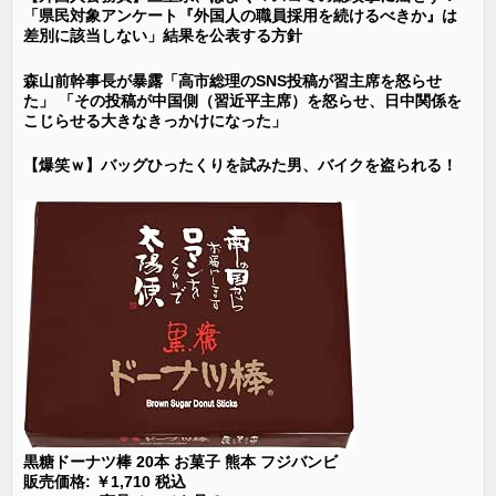
「県民対象アンケート『外国人の職員採用を続けるべきか』は
差別に該当しない」結果を公表する方針
森山前幹事長が暴露「高市総理のSNS投稿が習主席を怒らせ
た」 「その投稿が中国側（習近平主席）を怒らせ、日中関係を
こじらせる大きなきっかけになった」
【爆笑ｗ】バッグひったくりを試みた男、バイクを盗られる！
黒糖ドーナツ棒 20本 お菓子 熊本 フジバンビ
販売価格: ￥1,710 税込