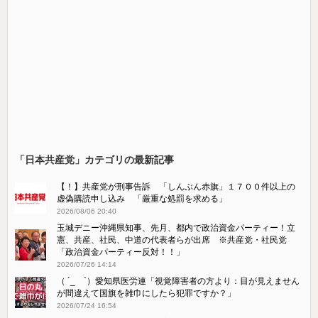
「日本共産党」カテゴリの最新記事
【！】共産党が刑事告訴 「しんぶん赤旗」１７００件以上の
虚偽購読申し込み 「厳重な処罰を求める」
2026/08/06 20:40
玉城デニー沖縄県知事、先月、都内で政治資金パーティー！立
憲、共産、社民、中道の代表者らが出席 ※共産党・社民党
「政治資金パーティー反対！！」
2026/07/26 14:14
（ ´_ゝ`）愛知県医労連「視覚障害者の方より：目が見えません
が間違えて国旗を雑巾にしたら犯罪ですか？」
2026/07/24 16:54