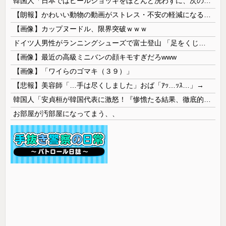
韓国人「日本ではビールジョッキをほとんど洗わずに、次の客に出すんだ！ これが証拠の映像だ!!」……あー、なるほどですねー。韓国には「アレ」がないんだ？
【朗報】かわいい動物の動画がストレス・不安の軽減になる可能性。英大学の研究で実証
【画像】カップヌードル、限界突破ｗｗｗ
ドイツ人男性がランニングシューズで富士登山 「足をくじいて動けない」
【画像】最近の高級ミニバンの顔キモすぎだろwww
【画像】「ワイらのゴマキ（３９）」
【悲報】美容師「…手は尽くしました」おば「ｱｯ…ｯｽ…」→
韓国人「安貞桓が韓国代表に激怒！『惨憺たる結果、徹底的な刷新が必要だ』と監督や協会を痛烈批判」
お部屋が汚部屋になってまう、、