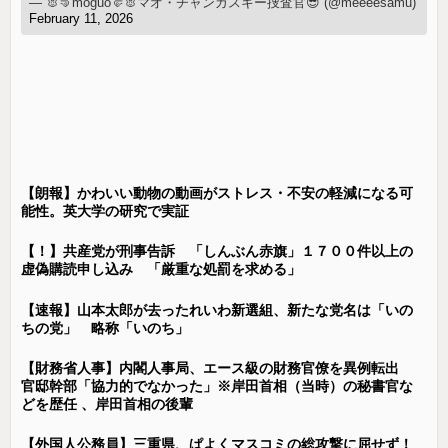
— 🐰🤜moguo🤛🐰マオ・チャンガスキー捜査官😎 (@meeeesamu)
February 11, 2026
【朗報】かわいい動物の動画がストレス・不安の軽減になる可
能性。英大学の研究で実証
【！】共産党が刑事告訴 「しんぶん赤旗」１７００件以上の
虚偽購読申し込み 「厳重な処罰を求める」
【速報】山本太郎が去ったれいわ新選組、新たな党名は「いの
ちの党」 略称「いのち」
【財務省人事】内閣人事局、エース級の財務官僚を異例転出
官邸幹部「協力的でなかった」※岸田首相（当時）の秘書官な
どを歴任 、岸田首相の後輩
【外国人公務員】三重県、ぱよくマスコミの総攻撃に屈せず！