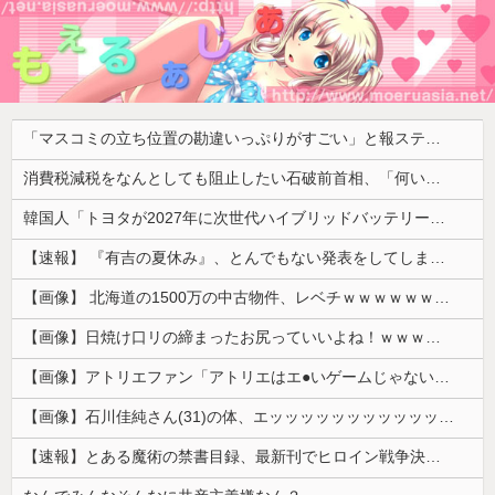
「マスコミの立ち位置の勘違いっぷりがすごい」と報ステ大越キャスターの台詞に視聴者絶句、高市とトランプを同列視させようという思惑がひしひしと
消費税減税をなんとしても阻止したい石破前首相、「何いってんのこいつ」と有権者をドン引きさせるよな屁理屈を……
韓国人「トヨタが2027年に次世代ハイブリッドバッテリーを導入へ！最大1000kmの航続距離や超高速充電を目指す」
【速報】 『有吉の夏休み』、とんでもない発表をしてしまう！！！！！
【画像】 北海道の1500万の中古物件、レベチｗｗｗｗｗｗｗｗｗｗｗｗｗｗｗｗｗｗｗｗ
【画像】日焼け口リの締まったお尻っていいよね！ｗｗｗｗｗ
【画像】アトリエファン「アトリエはエ●いゲームじゃない！ライザを性的な目で見てる奴はにわか！」
【画像】石川佳純さん(31)の体、エッッッッッッッッッッッッッッッッッ！
【速報】とある魔術の禁書目録、最新刊でヒロイン戦争決着wwwwwwwwwwwww