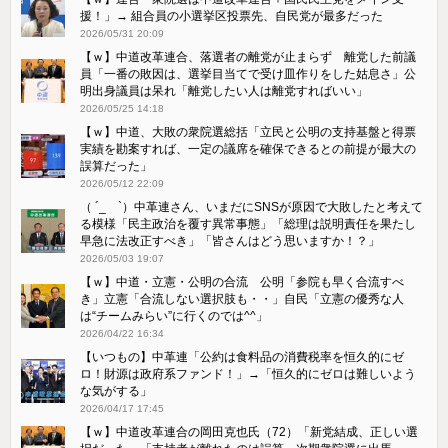
援！」→ 組合員の小選挙区投票先、自民党が最多だった
2026/05/31 20:09
【ｗ】中道改革連合、落選者の離党が止まらず 離党した前議
員「一番の敗因は、選挙目当てで受け皿作りをした姑息さ」公
明出身議員は呆れ「離党したい人は離党すればいい」
2026/05/25 14:18
【ｗ】中道、大敗の衆院選総括「立民と公明の支持基盤と得票
実績を勘案すれば、一定の議席を確保できるとの前提が最大の
誤算だった」
2026/05/12 22:09
（ ´_ゝ`）中革連さん、いまだにSNSが原因で大敗したと考えて
る模様「民主政治を覆す異常事態」「総理は説明責任を果たし
早急に法改正すべき」「皆さんはどう思いますか！？」
2026/05/03 19:07
【ｗ】中道・立憲・公明の合流 公明「参院も早く合流すべ
き」立憲「合流しない選択肢も・・」自民「立憲の優秀な人
は“チームみらい”に行くのでは^^」
2026/04/22 16:34
【いつもの】中革連「公約は食料品の消費税率を恒久的にゼ
ロ！財源は政府系ファンド！」→「恒久的にゼロは難しいよう
な気がする」
2026/04/17 17:45
【ｗ】中道改革連合の岡田克也氏（72）「新党結成、正しい選