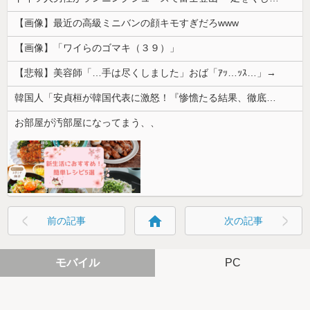
【画像】最近の高級ミニバンの顔キモすぎだろwww
【画像】「ワイらのゴマキ（３９）」
【悲報】美容師「…手は尽くしました」おば「ｱｯ…ｯｽ…」→
韓国人「安貞桓が韓国代表に激怒！『惨憺たる結果、徹底的な刷新が必要だ』と監督や協会を痛烈批判」
お部屋が汚部屋になってまう、、
home
前の記事
次の記事
モバイル
PC