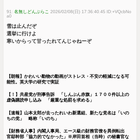
91:
名無しどんぶらこ
2026/02/08(日) 17:36:40.45 ID:+VQcbNo
a0
雪は止んだぞ
選挙に行けよ
寒いからって甘ったれてんじゃねーぞ
【朗報】かわいい動物の動画がストレス・不安の軽減になる可
能性。英大学の研究で実証
【！】共産党が刑事告訴 「しんぶん赤旗」１７００件以上の
虚偽購読申し込み 「厳重な処罰を求める」
【速報】山本太郎が去ったれいわ新選組、新たな党名は「いの
ちの党」 略称「いのち」
【財務省人事】内閣人事局、エース級の財務官僚を異例転出
官邸幹部「協力的でなかった」※岸田首相（当時）の秘書官な