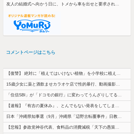
友人の結婚式へ向かう日に、トメから車を出せと要求された。断っただけなのに大騒ぎになってしまい…
コメントページはこちら
【復讐】 絶対に「植えてはいけない植物」を小学校に植えた→20年経って見に行くと…「！？」衝撃の光景が・・・
15歳少女に薬と酒飲ませカラオケ店で性的暴行、動画撮影 54歳無職を再逮捕 動画770本も見つかる
「住信SBI」が「ドコモの銀行」に変わってうんざりしてるやつｗｗｗｗｗｗｗ
【速報】『有吉の夏休み』、とんでもない発表をしてしまう！！！！！
日本「沖縄県知事選（9月」沖縄県「辺野古転覆事件」日教組「同志社批判！（社民系」日本「日教組と全教は対立状態（内ｹﾞﾊﾞ」特別調査委員会「同志社...
【悲報】参政党神谷代表、食料品の消費減税「天下の愚策だ」と批判ｗｗｗｗｗｗｗｗｗｗｗｗ