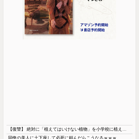
【復讐】 絶対に「植えてはいけない植物」を小学校に植えた→20年経って見に行くと…「！？」衝撃の光景が・・・
同僚の美人に土下座して必死に頼んだらこうなるｗｗｗ