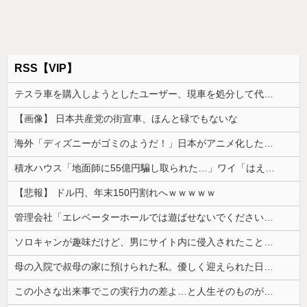
RSS【VIP】
テスラ車を購入しようとしたユーザー、現車を処分して代金を支払い、平日の納車日に予定を合わせた結果……
【画像】 日本共産党の街宣車、ほんと碌でもないな
海外「ディズニーがゴミのようだ！」日本がアニメ化した米人気SF作品に絶賛の声が殺到中
積水ハウス「地面師に55億円騙し取られた…」ワイ「はえーかわいそう…会社滅茶苦茶やろなぁ」
【悲報】 ドル円、年末150円割れへｗｗｗｗｗ
管理会社「エレベーターホールでは遊ばせないでください」私「うちの子じゃないんですけど…」→まさかの展開になり…
ソロキャンが趣味だけど、男にサイト内に侵入されたことがある。友達から「後ろ後ろ！！」と叫ばれて...
母の入院で叔母の家に預けられた私。優しく迎えられた日々のあと、両親に再会して思わず号泣した理由は…
この小さな出来事でこの実行力の差よ…と人生そのものが心配になってしまう