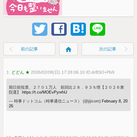
home
前の記事
次の記事
1:
どどん ★
2026/02/08(日) 17:28:06.10 ID:drBSO+Pb9
期日前投票、２７０１万人 前回比２８．９３％増【２０２６衆
院選】
https://t.co/MOEvPynrhU
— 時事ドットコム（時事通信ニュース） (@jijicom)
February 8, 20
26