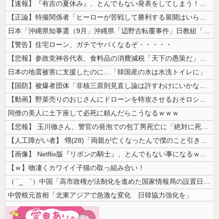
【速報】『有吉の夏休み』、とんでもない発表をしてしまう！！！！！
【正論】特撮関係者「ヒーローが苦戦して勝利する展開はいらない。それで特...
日本「沖縄県知事選（9月」沖縄県「辺野古転覆事件」日教組「同志社批判！...
【警告】住宅ローン、ガチでヤバくなるぞ・・・・・
【悲報】参政党神谷代表、食料品の消費減税「天下の愚策だ」と批判ｗｗｗｗ...
日本の地震被害に支援したのに…「韓国産の水は水洗トイレに」
【国防】被爆者団体「非核三原則見直し論は許すわけにいかない」 ネット「...
【動画】野菜売りのおじさんにドローンを特攻させるおそロシア。
同僚の美人に土下座して必死に頼んだらこうなるｗｗｗ
【悲報】 玉川徹さん、警官の発泡での包丁男死亡に「絶対に死刑にならない...
【人工障がい者】 甥(28)「両親が亡くなったんで僕のこと引き取ってほ...
【画像】 Netflix版『リボンの騎士』、とんでもない事になるｗｗｗ...
【ｗ】物凄くカワイイ子猫の取っ組み合い！
（ ´_ゝ`）中国「高市政権が法制化を進めた国家情報局の設置日が7月3...
中曽根元首相「北東アジアで急激な変化 日韓協力強化を」