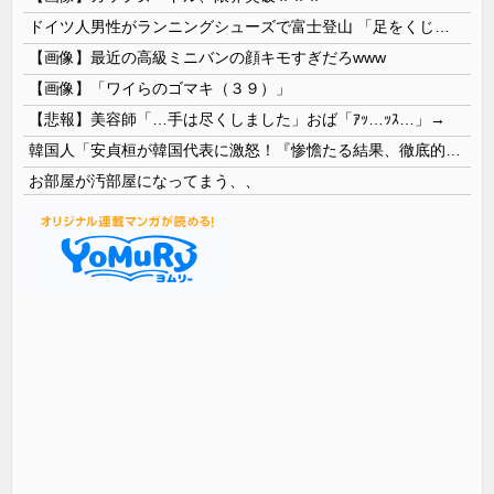
ドイツ人男性がランニングシューズで富士登山 「足をくじいて動けない」
【画像】最近の高級ミニバンの顔キモすぎだろwww
【画像】「ワイらのゴマキ（３９）」
【悲報】美容師「…手は尽くしました」おば「ｱｯ…ｯｽ…」→
韓国人「安貞桓が韓国代表に激怒！『惨憺たる結果、徹底的な刷新が必要だ』と監督や協会を痛烈批判」
お部屋が汚部屋になってまう、、