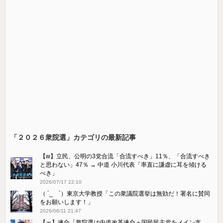
「２０２６衆院選」カテゴリの最新記事
【w】立民、公明の3党合流「合流すべき」11％、「合流すべき
と思わない」47％ → 中道 小川代表「率直に謙虚に耳を傾ける
べき」
2026/07/17 22:10
（ ´_ゝ`）東京大学教授「この衆議院選挙は無効だ！署名に賛同
をお願いします！」
2026/06/11 21:47
【ｗ】連合「衆院選は中道改革連合＋国民民主党をメイン支