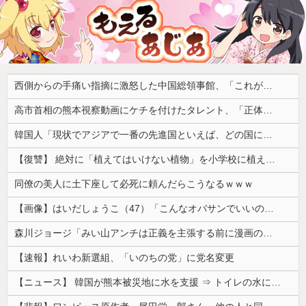
西側からの手痛い指摘に激怒した中国総領事館、「これが米国人Youtuberが紹介する本当の中国だ」と動画を公開するも……
高市首相の熊本視察動画にケチを付けたタレント、「正体バレバレよな」と黒電話の呼び方であっさりと……
韓国人「現状でアジアで一番の先進国といえば、どの国になるんだ？やはり日本という認識なのだろうか？」
【復讐】 絶対に「植えてはいけない植物」を小学校に植えた→20年経って見に行くと…「！？」衝撃の光景が・・・
同僚の美人に土下座して必死に頼んだらこうなるｗｗｗ
【画像】はいだしょうこ（47）「こんなオバサンでいいの…？」
森川ジョージ「みい山アンチは正義を主張する前に漫画の無断転載をやめろよ」←これwwww
【速報】れいわ新選組、「いのちの党」に党名変更
【ニュース】 韓国が熊本被災地に水を支援 ⇒ トイレの水にｗｗｗｗｗｗｗ