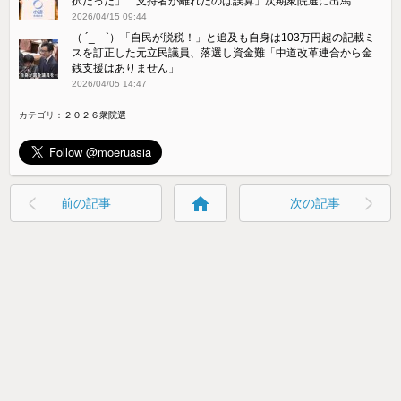
択だった」「支持者が離れたのは誤算」次期衆院選に出馬
2026/04/15 09:44
（ ´_ゝ`）「自民が脱税！」と追及も自身は103万円超の記載ミ
スを訂正した元立民議員、落選し資金難「中道改革連合から金
銭支援はありません」
2026/04/05 14:47
カテゴリ：
２０２６衆院選
home
前の記事
次の記事