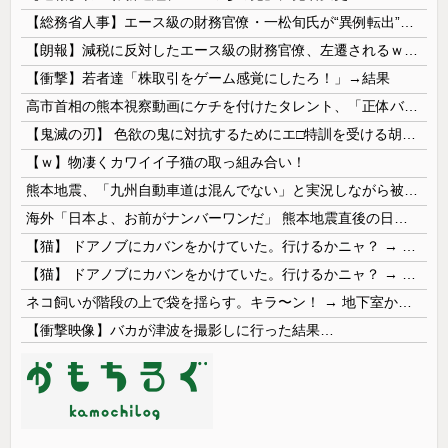
【総務省人事】エース級の財務官僚・一松旬氏が“異例転出”へ 官邸幹部「協力的でなかったから」
【朗報】減税に反対したエース級の財務官僚、左遷されるｗｗｗｗｗｗ
【衝撃】若者達「株取引をゲーム感覚にしたろ！」→結果
高市首相の熊本視察動画にケチを付けたタレント、「正体バレバレよな」と黒電話の呼び方であっさりと……
【鬼滅の刃】 色欲の鬼に対抗するためにエ□特訓を受ける胡蝶しのぶ…！クールなしのぶが快楽に抗えず翻弄されちゃう…
【ｗ】物凄くカワイイ子猫の取っ組み合い！
熊本地震、「九州自動車道は混んでない」と実況しながら被災地へ向かう有名アナなどに批判殺到 全国紙記者「最新の状況をいち早く伝えることは報道機関としての責務」「情報を取り上げることには大きな意義がある」
海外「日本よ、お前がナンバーワンだ」 熊本地震直後の日本の対応のスピードに世界が衝撃
【猫】 ドアノブにカバンをかけていた。行けるかニャ？ → 猫はこうなります…
【猫】 ドアノブにカバンをかけていた。行けるかニャ？ → 猫はこうなります…
ネコ飼いが階段の上で袋を揺らす。キラ〜ン！ → 地下室からヤツが現れる…
【衝撃映像】バカが津波を撮影しに行った結果…