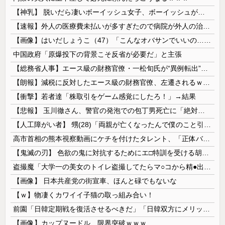
【神乳】 脱いだら凄いボーイッシュ女子、ボーイッシュがどうでも良くなる ”お○ぱい” がこちらｗｗｗｗｗ
【速報】外人の医療費未払いが多すぎたので病院が外人の治療を断るようになってしまう
【画像】はいだしょうこ（47）「こんなオバサンでいいの…？」
中国政府「原爆投下の背景こそ反省が必要だ」と主張
【総務省人事】エース級の財務官僚・一松旬氏が“異例転出”へ 官邸幹部「協力的でなかったから」
【朗報】減税に反対したエース級の財務官僚、左遷されるｗｗｗｗｗｗ
【衝撃】若者達「株取引をゲーム感覚にしたろ！」→結果
【悲報】 玉川徹さん、警官の発泡での包丁男死亡に「絶対に死刑にならない罪なのに警察が死刑にした！」 → 元警官のマジレスがコチラ → ………
【人工障がい者】 甥(28)「両親が亡くなったんで僕のこと引き取ってほしいんですけど！」なんでいい年したヒキニートを引き取らなきゃいけないんだ...
高市首相の熊本視察動画にケチを付けたタレント、「正体バレバレよな」と黒電話の呼び方であっさりと……
【鬼滅の刃】 色欲の鬼に対抗するためにエ□特訓を受ける胡蝶しのぶ…！クールなしのぶが快楽に抗えず翻弄されちゃう…
盗撮魔「大学一の美女のトイレ盗撮してたらマ○コから精●出てきたんだが…」（動画あり）
【画像】 日本共産党の街宣車、ほんと碌でもないな
【ｗ】物凄くカワイイ子猫の取っ組み合い！
前園「日韓定期戦を復活させるべきだ」「日韓双方にメリットがある」……日本へのメリットがなにもないんですが、それは
【画像】カップヌードル、限界突破ｗｗｗ