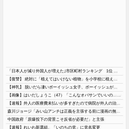
「日本人が減り外国人が増えた｣市区町村ランキング 1位 大阪市、2位 横浜市、3位 名古屋市、4位 京都市、5位 埼玉県川口市
【復讐】 絶対に「植えてはいけない植物」を小学校に植えた→20年経って見に行くと…「！？」衝撃の光景が・・・
【神乳】 脱いだら凄いボーイッシュ女子、ボーイッシュがどうでも良くなる ”お○ぱい” がこちらｗｗｗｗｗ
【画像】はいだしょうこ（47）「こんなオバサンでいいの…？」
【速報】外人の医療費未払いが多すぎたので病院が外人の治療を断るようになってしまう
森川ジョージ「みい山アンチは正義を主張する前に漫画の無断転載をやめろよ」←これwwww
中国政府「原爆投下の背景こそ反省が必要だ」と主張
【速報】れいわ新選組、「いのちの党」に党名変更