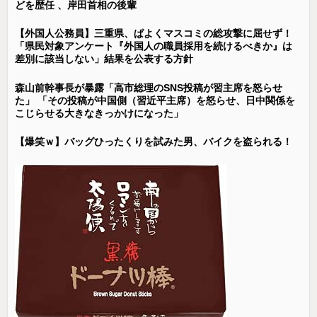
どを歴任 、岸田首相の後輩
【外国人公務員】三重県、ぱよくマスコミの総攻撃に屈せず！
「県民対象アンケート『外国人の職員採用を続けるべきか』は
差別に該当しない」結果を公表する方針
森山前幹事長が暴露「高市総理のSNS投稿が習主席を怒らせ
た」 「その投稿が中国側（習近平主席）を怒らせ、日中関係を
こじらせる大きなきっかけになった」
【爆笑ｗ】バッグひったくりを試みた男、バイクを盗られる！