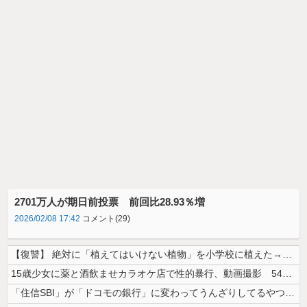
2701万人が期日前投票 前回比28.93％増
2026/02/08 17:42
コメント(29)
【復讐】 絶対に「植えてはいけない植物」を小学校に植えた→20年経って...
15歳少女に薬と酒飲ませカラオケ店で性的暴行、動画撮影 54歳無職を再...
「住信SBI」が「ドコモの銀行」に変わってうんざりしてるやつｗｗｗｗｗ...