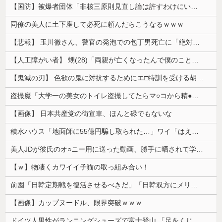
【国防】被爆者団体「非核三原則見直し論は許すわけにいかない」 ネット「議論すらするなと言うのは民主主義的ではない」
同僚の美人に土下座して必死に頼んだらこうなるｗｗｗ
【悲報】 玉川徹さん、警官の発泡での包丁男死亡に「絶対に死刑にならない罪なのに警察が死刑にした！」 → 元警官のマジレスがコチラ → ………
【人工障がい者】 甥(28)「両親が亡くなったんで僕のこと引き取ってほしいんですけど！」なんでいい年したヒキニートを引き取らなきゃいけないんだ...
【鬼滅の刃】 色欲の鬼に対抗するためにエ□特訓を受ける胡蝶しのぶ…！クールなしのぶが快楽に抗えず翻弄されちゃう…
盗撮魔「大学一の美女のトイレ盗撮してたらマ○コから精●出てきたんだが…」（動画あり）
【画像】 日本共産党の街宣車、ほんと碌でもないな
積水ハウス「地面師に55億円騙し取られた…」ワイ「はえーかわいそう…会社滅茶苦茶やろなぁ」
美人JDが彼氏のオ○ニー用に送った動画、勝手に晒されて学校中の”共有オカズ” にされる
【ｗ】物凄くカワイイ子猫の取っ組み合い！
前園「日韓定期戦を復活させるべきだ」「日韓双方にメリットがある」……日本へのメリットがなにもないんですが、それは
【画像】カップヌードル、限界突破ｗｗｗ
ドイツ人男性がランニングシューズで富士登山 「足をくじいて動けない」