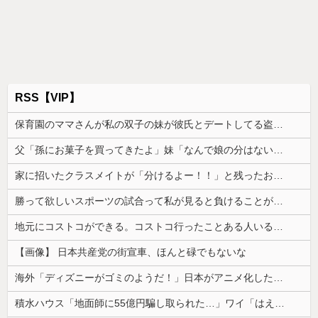
RSS【VIP】
保育園のママさんが私の双子の妹が彼氏とデートしてる盗み撮り画像を見せて「あとはわかるよね？とりあえず5万を家に持ってきて」と脅してきた
父「孫にお菓子を買ってきたよ」妹「なんで娘の分はないの！？そのお菓子、半分はうちの子のだからね！」→あまりの言い分に絶句して…
家に招いたクラスメイトが「分けるよー！！」と残ったお菓子を配り始めた。最後はコピー紙1枚と折り紙1枚まで根こそぎ…
勝って欲しいスポーツの試合って私が見ると負けることがすごく多い気がしてる
地元にコストコができる。コストコ行ったことある人いる？なにがオススメだろうか
【画像】 日本共産党の街宣車、ほんと碌でもないな
海外「ディズニーがゴミのようだ！」日本がアニメ化した米人気SF作品に絶賛の声が殺到中
積水ハウス「地面師に55億円騙し取られた…」ワイ「はえーかわいそう…会社滅茶苦茶やろなぁ」