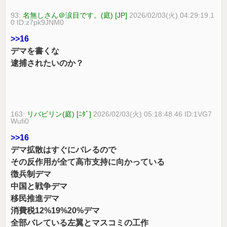
93:
名無しさん＠涙目です。(庭) [JP]
2026/02/03(火) 04:29:19.1
0 ID:z7pk9JNM0
>>16
デマを書くな
逮捕されたいのか？
163:
リバビリン(庭) [ﾆﾀﾞ]
2026/02/03(火) 05:18:48.46 ID:1VG7
Wufi0
>>16
デマ拡散はすぐにバレるので
その反作用が全て高市支持に向かっている
徴兵制デマ
中国と戦争デマ
移民推進デマ
消費税12%19%20%デマ
全部バレている左翼とマスコミの工作