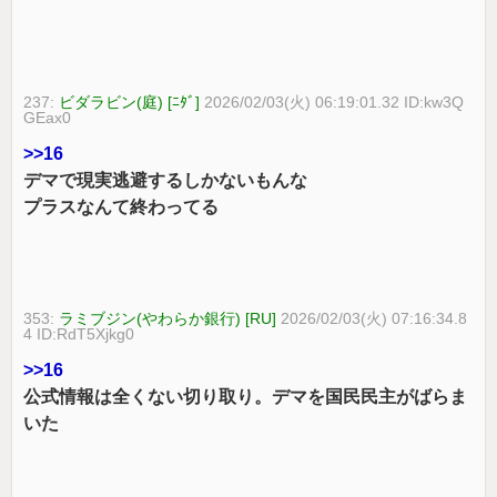
237:
ビダラビン(庭) [ﾆﾀﾞ]
2026/02/03(火) 06:19:01.32 ID:kw3Q
GEax0
>>16
デマで現実逃避するしかないもんな
プラスなんて終わってる
353:
ラミブジン(やわらか銀行) [RU]
2026/02/03(火) 07:16:34.8
4 ID:RdT5Xjkg0
>>16
公式情報は全くない切り取り。デマを国民民主がばらま
いた