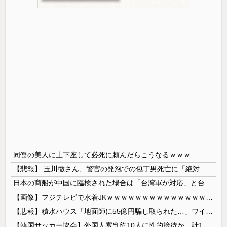
同僚の美人に土下座して必死に頼んだらこうなるｗｗｗ
【悲報】 玉川徹さん、警官の発泡での包丁男死亡に「絶対に死刑にならない罪なのに警察が死刑にした！」 → 元警官のマジレスがコチラ → ………
日本の商船が中国に臨検された場合は「台湾軍が対応」と台湾軍トップ！
【画像】フジテレビで水着JKｗｗｗｗｗｗｗｗｗｗｗｗｗｗｗｗ
【悲報】積水ハウス「地面師に55億円騙し取られた…」ワイ「会社終わったやろなぁ」→結果ｗｗｗｗ
【韓国サッカー協会】外国人審判約10人に性的接待か 計1496回、約2億ウォン（約2200万円）