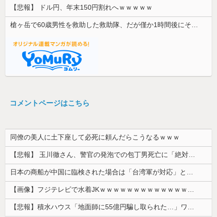
【悲報】 ドル円、年末150円割れへｗｗｗｗｗ
槍ヶ岳で60歳男性を救助した救助隊、だが僅か1時間後にその男性が所属していたPTから連絡があって……
コメントページはこちら
同僚の美人に土下座して必死に頼んだらこうなるｗｗｗ
【悲報】 玉川徹さん、警官の発泡での包丁男死亡に「絶対に死刑にならない罪なのに警察が死刑にした！」 → 元警官のマジレスがコチラ → ………
日本の商船が中国に臨検された場合は「台湾軍が対応」と台湾軍トップ！
【画像】フジテレビで水着JKｗｗｗｗｗｗｗｗｗｗｗｗｗｗｗｗ
【悲報】積水ハウス「地面師に55億円騙し取られた…」ワイ「会社終わったやろなぁ」→結果ｗｗｗｗ