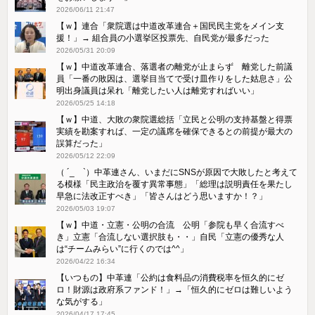
2026/06/11 21:47
【ｗ】連合「衆院選は中道改革連合＋国民民主党をメイン支
援！」→ 組合員の小選挙区投票先、自民党が最多だった
2026/05/31 20:09
【ｗ】中道改革連合、落選者の離党が止まらず 離党した前議
員「一番の敗因は、選挙目当てで受け皿作りをした姑息さ」公
明出身議員は呆れ「離党したい人は離党すればいい」
2026/05/25 14:18
【ｗ】中道、大敗の衆院選総括「立民と公明の支持基盤と得票
実績を勘案すれば、一定の議席を確保できるとの前提が最大の
誤算だった」
2026/05/12 22:09
（ ´_ゝ`）中革連さん、いまだにSNSが原因で大敗したと考えて
る模様「民主政治を覆す異常事態」「総理は説明責任を果たし
早急に法改正すべき」「皆さんはどう思いますか！？」
2026/05/03 19:07
【ｗ】中道・立憲・公明の合流 公明「参院も早く合流すべ
き」立憲「合流しない選択肢も・・」自民「立憲の優秀な人
は“チームみらい”に行くのでは^^」
2026/04/22 16:34
【いつもの】中革連「公約は食料品の消費税率を恒久的にゼ
ロ！財源は政府系ファンド！」→「恒久的にゼロは難しいよう
な気がする」
2026/04/17 17:45