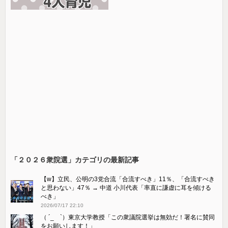
「２０２６衆院選」カテゴリの最新記事
【w】立民、公明の3党合流「合流すべき」11％、「合流すべき
と思わない」47％ → 中道 小川代表「率直に謙虚に耳を傾ける
べき」
2026/07/17 22:10
（ ´_ゝ`）東京大学教授「この衆議院選挙は無効だ！署名に賛同
をお願いします！」