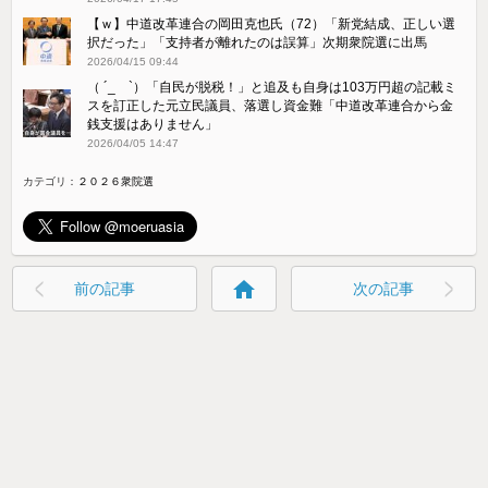
【ｗ】中道改革連合の岡田克也氏（72）「新党結成、正しい選
択だった」「支持者が離れたのは誤算」次期衆院選に出馬
2026/04/15 09:44
（ ´_ゝ`）「自民が脱税！」と追及も自身は103万円超の記載ミ
スを訂正した元立民議員、落選し資金難「中道改革連合から金
銭支援はありません」
2026/04/05 14:47
カテゴリ：
２０２６衆院選
home
前の記事
次の記事