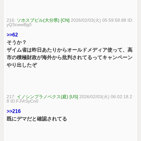
216:
ソホスブビル(大分県) [CN]
2026/02/03(火) 05:59:58.88 ID:
yQScwwBg0
>>62
そうか？
ザイム省は昨日あたりからオールドメディア使って、高
市の積極財政が海外から批判されてるってキャンペーン
やり出したぞ
217:
イノシンプラノベクス(庭) [US]
2026/02/03(火) 06:02:18.2
8 ID:FJVrSyCn0
>>216
既にデマだと確認されてる