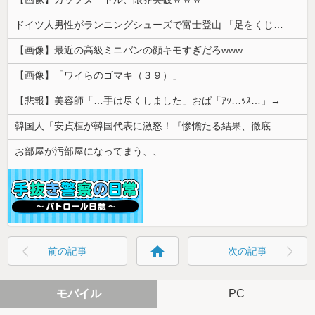
ドイツ人男性がランニングシューズで富士登山 「足をくじいて動けない」
【画像】最近の高級ミニバンの顔キモすぎだろwww
【画像】「ワイらのゴマキ（３９）」
【悲報】美容師「…手は尽くしました」おば「ｱｯ…ｯｽ…」→
韓国人「安貞桓が韓国代表に激怒！『惨憺たる結果、徹底的な刷新が必要だ』と監督や協会を痛烈批判」
お部屋が汚部屋になってまう、、
home
前の記事
次の記事
モバイル
PC