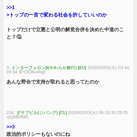
>>1
>トップの一言で変わる社会を許していいのか
トップだけで立憲と公明の解党合併を決めた中道のこ
と？🤔
3:
インターフェロンβ(やわらか銀行) [EU]
2026/02/03(火) 03:44:
09.94 ID:ClO8w4tq0
あんな野合で支持が取れると思ってたのか
234:
ダサブビル(ジパング) [CL]
2026/02/03(火) 06:15:30.29 ID:
ojQbB0fM0
>>3
政治的ポリシーもないのにね