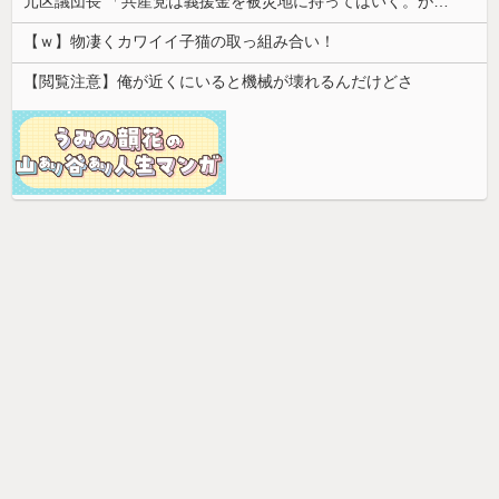
元区議団長 「共産党は義援金を被災地に持ってはいく。が、持って行った先で党の活動のために使う」 日本共産党「事実ではありません」
【ｗ】物凄くカワイイ子猫の取っ組み合い！
【閲覧注意】俺が近くにいると機械が壊れるんだけどさ