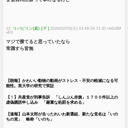
12:
リバビリン(庭) [ﾆﾀﾞ]
2026/02/03(火) 03:48:34.71 ID:+bGi3M
vF0
マジで勝てると思っていたなら
常識すら皆無
【朗報】かわいい動物の動画がストレス・不安の軽減になる可
能性。英大学の研究で実証
【！】共産党が刑事告訴 「しんぶん赤旗」１７００件以上の
虚偽購読申し込み 「厳重な処罰を求める」
【速報】山本太郎が去ったれいわ新選組、新たな党名は「いの
ちの党」 略称「いのち」