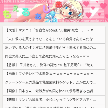
【大阪】マスコミ「警察官が発砲し“刃物男”死亡！」 → ネットで拡散された現場の無修正動画で衝撃の真相が発覚 → ………
「人に恨みを買うようなことをしている自覚はあるんだな」と高市首相を嘲笑った左派、平和記念式典での演説にケチを付けるも……
泳いでいる人のすぐ横に消防飛行艇が次々着水する南仏の湖「肝心の場面で毎回カメラが逃げる」【海外の反応】
同僚の美人に土下座して必死に頼んだらこうなるｗｗｗ
【悲報】 玉川徹さん、警官の発泡での包丁男死亡に「絶対に死刑にならない罪なのに警察が死刑にした！」 → 元警官のマジレスがコチラ → ………
【画像】フジテレビで水着JKｗｗｗｗｗｗｗｗｗｗｗｗｗｗｗｗ
クレーンゲームの景品で乳酸菌飲料をゲット、だが飲んでみると妙に酸っぱくて体調が悪化してしまい……
【画像】日本さん、避難所が各国と比べて優秀過ぎると話題に
【悲報】マンガの編集者、令和になってもグラビアのアイドルを美味しくいただいていた模様。小学館第三者委員会が公表