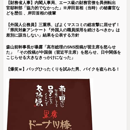
【財務省人事】内閣人事局、エース級の財務官僚を異例転出
官邸幹部「協力的でなかった」※岸田首相（当時）の秘書官な
どを歴任 、岸田首相の後輩
【外国人公務員】三重県、ぱよくマスコミの総攻撃に屈せず！
「県民対象アンケート『外国人の職員採用を続けるべきか』は
差別に該当しない」結果を公表する方針
森山前幹事長が暴露「高市総理のSNS投稿が習主席を怒らせ
た」 「その投稿が中国側（習近平主席）を怒らせ、日中関係を
こじらせる大きなきっかけになった」
【爆笑ｗ】バッグひったくりを試みた男、バイクを盗られる！