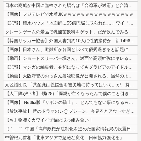
日本の商船が中国に臨検された場合は「台湾軍が対応」と台湾軍トップ！
【画像】フジテレビで水着JKｗｗｗｗｗｗｗｗｗｗｗｗｗｗｗｗ
【悲報】積水ハウス「地面師に55億円騙し取られた…」ワイ「会社終わった...
クレーンゲームの景品で乳酸菌飲料をゲット、だが飲んでみると妙に酸っぱく...
【韓国サッカー協会】外国人審判約10人に性的接待か 計1496回、約2...
【画像】日本さん、避難所が各国と比べて優秀過ぎると話題に
【動画】ショートスリーパー堀さん、対面で高須幹弥にキレるｗｗｗｗｗｗｗ...
【悲報】マンガの編集者、令和になってもグラビアのアイドルを美味しくいた...
【動画】大阪府警のおっさん射殺映像が公開される。当然のように無抵抗だっ...
元区議団長 「共産党は義援金を被災地に持ってはいく。が、持って行った先...
【人工障がい者】 甥(28)「両親が亡くなったんで僕のこと引き取ってほ...
【画像】 Netflix版『リボンの騎士』、とんでもない事になるｗｗｗ...
【放送事故】 昔のドラマのレ◯プシーン、今見るとアウトすぎる・・・
【ｗ】物凄くカワイイ子猫の取っ組み合い！
（ ´_ゝ`）中国「高市政権が法制化を進めた国家情報局の設置日が7月3...
中曽根元首相「北東アジアで急激な変化 日韓協力強化を」