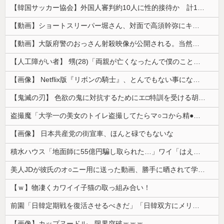
【韓国サッカー協会】外国人審判約10人に性的接待か 計1496回、約2億ウォン（約2200万円）
【動画】ショートスリーパー堀さん、対面で高須幹弥にキレるｗｗｗｗｗｗｗｗｗ
【動画】大阪府警のおっさん射殺映像が公開される。当然のように無抵抗だったことが発覚
【人工障がい者】 甥(28)「両親が亡くなったんで僕のこと引き取ってほしいんですけど！」なんでいい年したヒキニートを引き取らなきゃいけないんだ...
【画像】 Netflix版『リボンの騎士』、とんでもない事になるｗｗｗｗｗ
【鬼滅の刃】 色欲の鬼に対抗するためにエ□特訓を受ける胡蝶しのぶ…！クールなしのぶが快楽に抗えず翻弄されちゃう…
盗撮魔「大学一の美女のトイレ盗撮してたらマ○コから精●出てきたんだが…」（動画あり）
【画像】 日本共産党の街宣車、ほんと碌でもないな
積水ハウス「地面師に55億円騙し取られた…」ワイ「はえーかわいそう…会社滅茶苦茶やろなぁ」
美人JDが彼氏のオ○ニー用に送った動画、勝手に晒されて学校中の”共有オカズ” にされる
【ｗ】物凄くカワイイ子猫の取っ組み合い！
前園「日韓定期戦を復活させるべきだ」「日韓双方にメリットがある」……日本へのメリットがなにもないんですが、それは
【画像】カップヌードル、限界突破ｗｗｗ