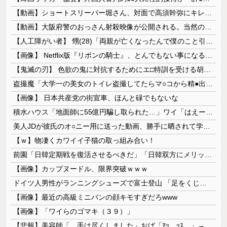
【動画】ショートスリーパー堀さん、対面で高須幹弥にキレるｗｗｗｗｗｗｗｗｗ
【動画】大阪府警のおっさん射殺映像が公開される。当然のように無抵抗だったことが発覚
【人工障がい者】 甥(28)「両親が亡くなったんで僕のこと引き取ってほしいんですけど！」なんでいい年したヒキニートを引き取らなきゃいけないんだ...
【画像】 Netflix版『リボンの騎士』、とんでもない事になるｗｗｗｗｗ
【鬼滅の刃】 色欲の鬼に対抗するためにエ□特訓を受ける胡蝶しのぶ…！クールなしのぶが快楽に抗えず翻弄されちゃう…
盗撮魔「大学一の美女のトイレ盗撮してたらマ○コから精●出てきたんだが…」（動画あり）
【画像】 日本共産党の街宣車、ほんと碌でもないな
積水ハウス「地面師に55億円騙し取られた…」ワイ「はえーかわいそう…会社滅茶苦茶やろなぁ」
美人JDが彼氏のオ○ニー用に送った動画、勝手に晒されて学校中の”共有オカズ” にされる
【ｗ】物凄くカワイイ子猫の取っ組み合い！
前園「日韓定期戦を復活させるべきだ」「日韓双方にメリットがある」……日本へのメリットがなにもないんですが、それは
【画像】カップヌードル、限界突破ｗｗｗ
ドイツ人男性がランニングシューズで富士登山 「足をくじいて動けない」
【画像】最近の高級ミニバンの顔キモすぎだろwww
【画像】「ワイらのゴマキ（３９）」
【悲報】美容師「…手は尽くしました」おば「ｱｯ…ｯｽ…」→