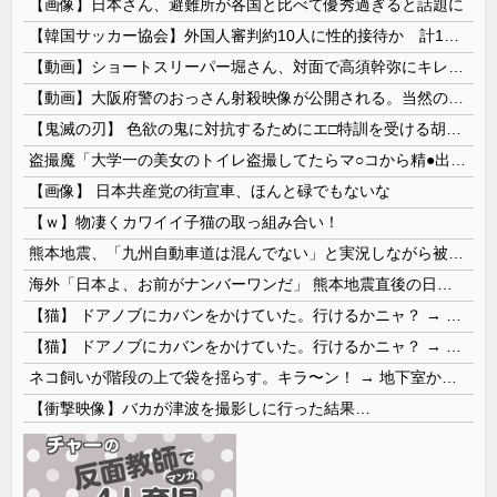
【画像】日本さん、避難所が各国と比べて優秀過ぎると話題に
【韓国サッカー協会】外国人審判約10人に性的接待か 計1496回、約2億ウォン（約2200万円）
【動画】ショートスリーパー堀さん、対面で高須幹弥にキレるｗｗｗｗｗｗｗｗｗ
【動画】大阪府警のおっさん射殺映像が公開される。当然のように無抵抗だったことが発覚
【鬼滅の刃】 色欲の鬼に対抗するためにエ□特訓を受ける胡蝶しのぶ…！クールなしのぶが快楽に抗えず翻弄されちゃう…
盗撮魔「大学一の美女のトイレ盗撮してたらマ○コから精●出てきたんだが…」（動画あり）
【画像】 日本共産党の街宣車、ほんと碌でもないな
【ｗ】物凄くカワイイ子猫の取っ組み合い！
熊本地震、「九州自動車道は混んでない」と実況しながら被災地へ向かう有名アナなどに批判殺到 全国紙記者「最新の状況をいち早く伝えることは報道機関としての責務」「情報を取り上げることには大きな意義がある」
海外「日本よ、お前がナンバーワンだ」 熊本地震直後の日本の対応のスピードに世界が衝撃
【猫】 ドアノブにカバンをかけていた。行けるかニャ？ → 猫はこうなります…
【猫】 ドアノブにカバンをかけていた。行けるかニャ？ → 猫はこうなります…
ネコ飼いが階段の上で袋を揺らす。キラ〜ン！ → 地下室からヤツが現れる…
【衝撃映像】バカが津波を撮影しに行った結果…