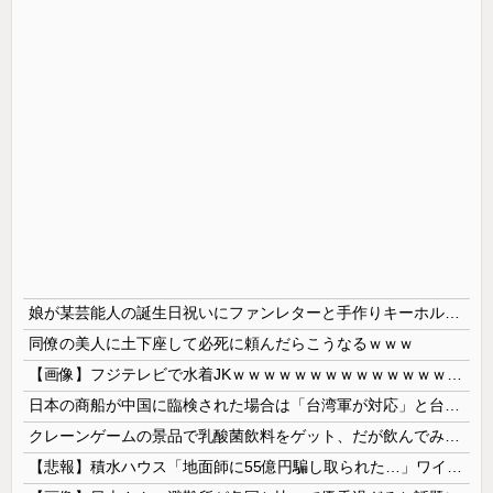
娘が某芸能人の誕生日祝いにファンレターと手作りキーホルダーを贈った。数か月後に娘が突然「ファンレターを送らなきゃ良かった！ 嫌い！」と泣き出したので理由を聞くと
同僚の美人に土下座して必死に頼んだらこうなるｗｗｗ
【画像】フジテレビで水着JKｗｗｗｗｗｗｗｗｗｗｗｗｗｗｗｗ
日本の商船が中国に臨検された場合は「台湾軍が対応」と台湾軍トップ！
クレーンゲームの景品で乳酸菌飲料をゲット、だが飲んでみると妙に酸っぱくて体調が悪化してしまい……
【悲報】積水ハウス「地面師に55億円騙し取られた…」ワイ「会社終わったやろなぁ」→結果ｗｗｗｗ