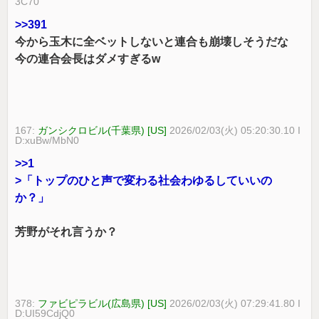
3C70
>>391
今から玉木に全ベットしないと連合も崩壊しそうだな
今の連合会長はダメすぎるw
167:
ガンシクロビル(千葉県) [US]
2026/02/03(火) 05:20:30.10 I
D:xuBw/MbN0
>>1
>「トップのひと声で変わる社会わゆるしていいの
か？」
芳野がそれ言うか？
378:
ファビピラビル(広島県) [US]
2026/02/03(火) 07:29:41.80 I
D:UI59CdjQ0