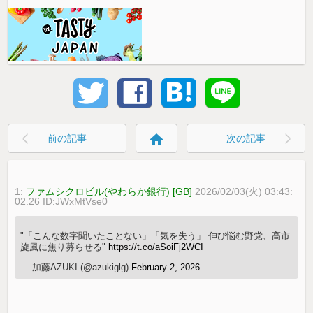
home
前の記事
次の記事
1:
ファムシクロビル(やわらか銀行) [GB]
2026/02/03(火) 03:43:
02.26 ID:JWxMtVse0
"「こんな数字聞いたことない」「気を失う」 伸び悩む野党、高市
旋風に焦り募らせる"
https://t.co/aSoiFj2WCI
— 加藤AZUKI (@azukiglg)
February 2, 2026