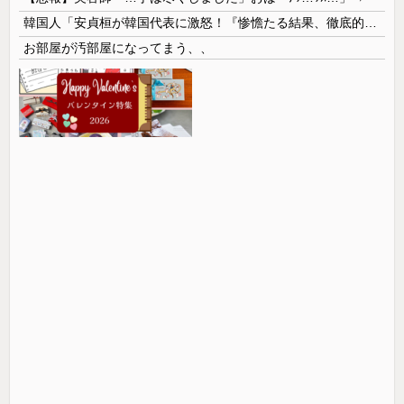
韓国人「安貞桓が韓国代表に激怒！『惨憺たる結果、徹底的な刷新が必要だ』と監督や協会を痛烈批判」
お部屋が汚部屋になってまう、、