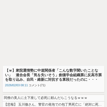
【ｗ】衆院選情勢に中道関係者「こんな数字聞いたことな
い」 連合会長「気を失いそう」創価学会組織票に反高市票
を取り込み、自民・維新に対抗する算段だったのに・・・
2026/02/03 08:11
コメント(71)
同僚の美人に土下座して必死に頼んだらこうなるｗｗｗ
【悲報】 玉川徹さん、警官の発泡での包丁男死亡に「絶対に死刑にならない...