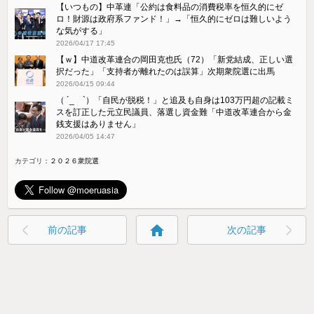
【いつもの】中革連「公約は食料品の消費税率を恒久的にゼ
ロ！財源は政府系ファンド！」→「恒久的にゼロは難しいよう
な気がする」
2026/04/17 17:45
【ｗ】中道改革連合の岡田克也氏（72）「新党結成、正しい選
択だった」「支持者が離れたのは誤算」次期衆院選に出馬
2026/04/15 09:44
（ ´_ゝ`）「自民が脱税！」と追及も自身は103万円超の記載ミ
スを訂正した元立民議員、落選し資金難「中道改革連合から金
銭支援はありません」
2026/04/05 14:47
カテゴリ：
２０２６衆院選
home
前の記事
次の記事