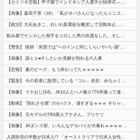
【カミツキ悲報】甲子園でインドネシア人選手が始球式→日本保守党・百田尚樹代表「甲子園を政治利用するな！」
【画像】森高千里（18）「私がオバさんになったらミニスカートは無理よ」→現在ｗｗｗｗ
【政治】大石あきこ、れいわ新選組を離党して活動休止…「スジは通します」とは何だったのか
飲み屋でケンカした相手をコロした男の弁護をした。そして数年後、因果応報を思わせる出来事が…
【警告】 医師「米国では”ヘロインと同じくらいヤバい薬”が日本では平気で処方されてる」
【画像】 誰とエ●チしたいか見解が別れる六人衆
【悲報】 夏のピーク、もう終わってたｗｗｗｗｗ
【緊急】 今の若者に急増している『コレ』依存、めちゃくちゃ深刻な模様w w w w w w w w w w
【画像】 イケおじ(54)、JK10人とハメ撮り770本撮って逮捕ｗｗｗｗｗｗｗ
【動画】 ”別れさせ屋” のセ○クス、凄すぎるｗｗｗ そりゃ肉便器に堕ちるわｗｗｗ
【画像】 元モデルのTBS新人アナさん、プリケツ
【画像】 JKダンス部、いろんなデカパイが大暴れｗｗｗｗｗｗｗ
入国拒否の半数が日本人!? 「オーストラリアで日本人女性が売春」