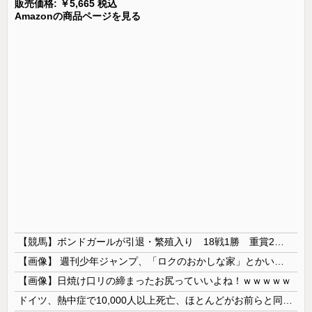
販売価格: ￥5,665 税込
Amazonの商品ページを見る
【競馬】ボンドガールが引退・繁殖入り 18戦1勝 重賞2着7回
【画像】 週刊少年ジャンプ、「ロクのおかしな家」とかいう微妙な漫画を巻頭カラーにしたせいで100万部切る
【画像】日焼け口リの締まったお尻っていいよね！ｗｗｗｗｗ
ドイツ、熱中症で10,000人以上死亡、ほとんどがお前らと同年代で若者は元気💪