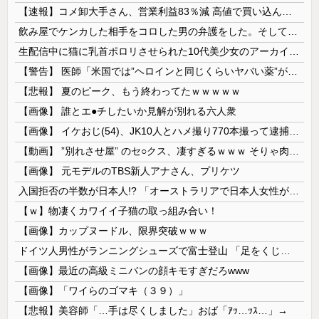
【速報】コメ卸大手さん、営業利益83％減 高値で買い込んだ米が売れず「損切り祭り」開幕へ
飲み屋でケンカした相手をコロした男の弁護をした。そして数年後、因果応報を思わせる出来事が…
生配信中に猫に乳首ポロリさせられた10代美少女のアーカイブ、500万再生越えｗｗｗ
【警告】 医師「米国では”ヘロインと同じくらいヤバい薬”が日本では平気で処方されてる」
【悲報】 夏のピーク、もう終わってたｗｗｗｗｗ
【画像】 誰とエ●チしたいか見解が別れる六人衆
【画像】 イケおじ(54)、JK10人とハメ撮り770本撮って逮捕ｗｗｗｗｗｗｗ
【動画】 ”別れさせ屋” のセ○クス、凄すぎるｗｗｗ そりゃ肉便器に堕ちるわｗｗｗ
【画像】 元モデルのTBS新人アナさん、プリケツ
入国拒否の半数が日本人!? 「オーストラリアで日本人女性が売春」
【ｗ】物凄くカワイイ子猫の取っ組み合い！
【画像】カップヌードル、限界突破ｗｗｗ
ドイツ人男性がランニングシューズで富士登山 「足をくじいて動けない」
【画像】最近の高級ミニバンの顔キモすぎだろwww
【画像】「ワイらのゴマキ（３９）」
【悲報】美容師「…手は尽くしました」おば「ｱｯ…ｯｽ…」→