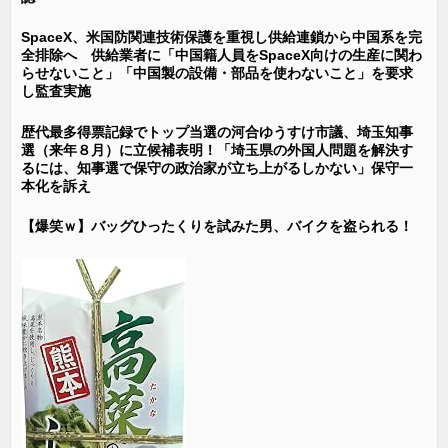
SpaceX、米国防関連技術保護を重視し供給連鎖から中国系を完
全排除へ 供給業者に「中国籍人員をSpaceX向けの生産に関わ
らせないこと」「中国製の設備・部品を使わないこと」を要求
し監査実施
歴代最多得票記録でトップ当選の河合ゆうすけ市議、埼玉知事
選（来年８月）に立候補表明！「埼玉県の外国人問題を解決す
るには、知事選で保守の政治家が立ち上がるしかない」保守一
本化を訴え
【爆笑ｗ】バッグひったくりを試みた男、バイクを盗られる！