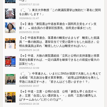
べき」
2026/07/17 22:10
（ ´_ゝ`）東京大学教授「この衆議院選挙は無効だ！署名に賛同
をお願いします！」
2026/06/11 21:47
【ｗ】連合「衆院選は中道改革連合＋国民民主党をメイン支
援！」→ 組合員の小選挙区投票先、自民党が最多だった
2026/05/31 20:09
【ｗ】中道改革連合、落選者の離党が止まらず 離党した前議
員「一番の敗因は、選挙目当てで受け皿作りをした姑息さ」公
明出身議員は呆れ「離党したい人は離党すればいい」
2026/05/25 14:18
【ｗ】中道、大敗の衆院選総括「立民と公明の支持基盤と得票
実績を勘案すれば、一定の議席を確保できるとの前提が最大の
誤算だった」
2026/05/12 22:09
（ ´_ゝ`）中革連さん、いまだにSNSが原因で大敗したと考えて
る模様「民主政治を覆す異常事態」「総理は説明責任を果たし
早急に法改正すべき」「皆さんはどう思いますか！？」
2026/05/03 19:07
【ｗ】中道・立憲・公明の合流 公明「参院も早く合流すべ
き」立憲「合流しない選択肢も・・」自民「立憲の優秀な人
は“チームみらい”に行くのでは^^」
2026/04/22 16:34