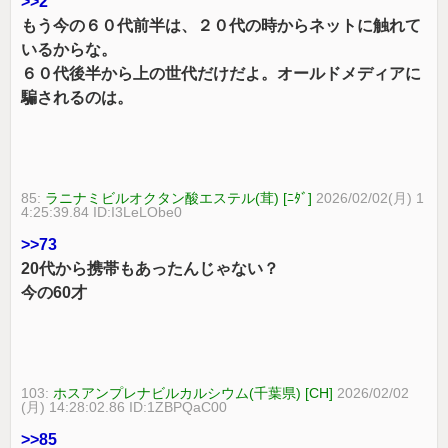
>>2
もう今の６０代前半は、２０代の時からネットに触れて
いるからな。
６０代後半から上の世代だけだよ。オールドメディアに
騙されるのは。
85:
ラニナミビルオクタン酸エステル(茸) [ﾆﾀﾞ]
2026/02/02(月) 1
4:25:39.84 ID:I3LeLObe0
>>73
20代から携帯もあったんじゃない？
今の60才
103:
ホスアンプレナビルカルシウム(千葉県) [CH]
2026/02/02
(月) 14:28:02.86 ID:1ZBPQaC00
>>85