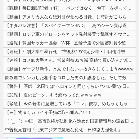
【戦慄】毎日新聞記者（47）、ペンではなく「包丁」を握ってしまった結果...
【動画】アメリカ人なら絶対目が覚める目覚まし時計がこちらｗｗｗｗｗ
【ネタバレ注意】『スパイダーマンBND』、あのシーン実は過去作のセルフ...
【動画】ロシア軍のドローンをネット発射装置で撃墜するウクライナ。
【速報】韓国サッカー協会、W杯・五輪予選で外国審判員や監督官を性接待！...
【速報】江別大学生暴行死 “主犯格”の特定少年・川口侑斗被告に「無期懲...
【速報】コメ卸大手さん、営業利益83％減 高値で買い込んだ米が売れず「...
【動画】ゲーフリ新作、とんでもない手抜きをしてしまうwwwww
飲み屋でケンカした相手をコロした男の弁護をした。そして数年後、因果応報...
【警告】 医師「米国では”ヘロインと同じくらいヤバい薬”が日本では平気...
【悲報】 夏のピーク、もう終わってたｗｗｗｗｗ
【緊急】 今の若者に急増している『コレ』依存、めちゃくちゃ深刻な模様w...
【ｗ】物凄くカワイイ子猫の取っ組み合い！
（ ´_ゝ`）中国「高市政権が法制化を進めた国家情報局の設置日が7月3...
中曽根元首相「北東アジアで急激な変化 日韓協力強化を」