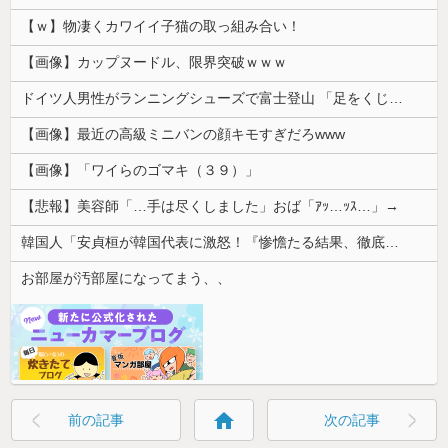
【ｗ】物凄くカワイイ子猫の取っ組み合い！
【画像】カップヌードル、限界突破ｗｗｗ
ドイツ人男性がランニングシューズで富士登山 「足をくじいて動けない」
【画像】最近の高級ミニバンの顔キモすぎだろwww
【画像】「ワイらのゴマキ（３９）」
【悲報】美容師「…手は尽くしました」おば「ｱｯ…ｯｽ…」→
韓国人「安貞桓が韓国代表に激怒！『惨憺たる結果、徹底的な刷新が必要だ』と監督や協会を痛烈批判」
お部屋が汚部屋になってまう、、
home
前の記事
次の記事