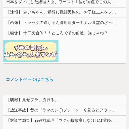
日本をダメにした総理大臣、ワースト１位が同点でこの人ｗｗｗｗｗｗ
【速報】 みいちゃん、覚醒し戦闘民族化。お子様二人をフルボッコにしてしまう
【画像】 トラックの運ちゃん御用達ターミナル食堂のざっかけないオムライスｗｗｗｗｗｗｗｗｗｗ
【画像】 十二支合体！！ところでその前足、猫じゃね？
コメントページはこちら
【朗報】見せブラ、流行る。
【放送事故】昔のドラマのレ◯プシーン、今見るとアウトすぎる・・・
【対談で激突】石破前総理「ウクが核放棄しなければ露侵攻なかった」 湯崎前県知事「核抑止はフィクション」