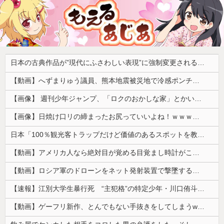
日本の古典作品が”現代にふさわしい表現”に強制変更される事態が進行中、今の価値観に照らせば……
【動画】へずまりゅう議員、熊本地震被災地で冷感ポンチョ配布 → 被災民の衝撃の反応がコチラ → ｗｗｗｗｗｗｗｗｗｗｗｗｗｗｗｗ
【画像】 週刊少年ジャンプ、「ロクのおかしな家」とかいう微妙な漫画を巻頭カラーにしたせいで100万部切る
【画像】日焼け口リの締まったお尻っていいよね！ｗｗｗｗｗ
日本「100％観光客トラップだけど価値のあるスポットを教えてほしい」
【動画】アメリカ人なら絶対目が覚める目覚まし時計がこちらｗｗｗｗｗ
【動画】ロシア軍のドローンをネット発射装置で撃墜するウクライナ。
【速報】江別大学生暴行死 “主犯格”の特定少年・川口侑斗被告に「無期懲役」の判決 当時17歳少年に「懲役30年」の判決
【動画】ゲーフリ新作、とんでもない手抜きをしてしまうwwwww