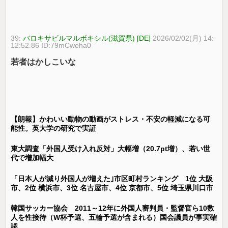
39:
バロキサビルマルボキシル(滋賀県) [DE]
2026/02/02(月) 14:
12:52.86 ID:79mCweha0
若者はかしこいな
【朗報】かわいい動物の動画がストレス・不安の軽減になる可
能性。英大学の研究で実証
東大調査「外国人受け入れ反対」大幅増（20.7pt増）、若い世
代で増加幅大
「日本人が減り外国人が増えた｣市区町村ランキング 1位 大阪
市、2位 横浜市、3位 名古屋市、4位 京都市、5位 埼玉県川口市
韓国サッカー協会 2011～12年に外国人審判員・監督官ら10数
人を性接待（W杯予選、五輪予選が含まれる）国会議員が事実確
認