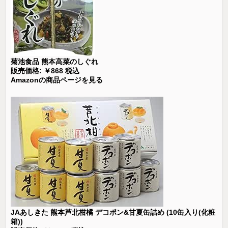
菊池食品 熊本高菜のしぐれ
販売価格: ￥868 税込
Amazonの商品ページを見る
JAあしきた 熊本芦北柑橘 デコポン&甘夏缶詰め (10缶入り(化粧
箱))