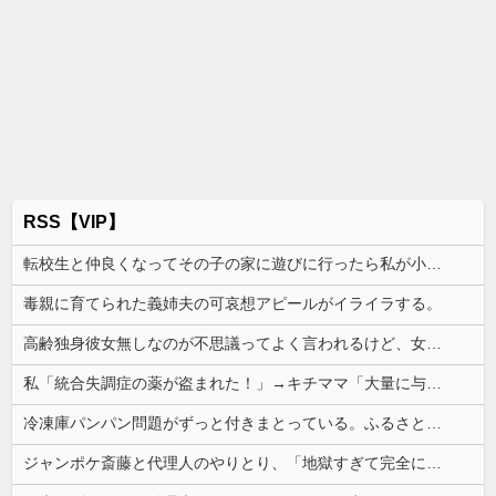
RSS【VIP】
転校生と仲良くなってその子の家に遊びに行ったら私が小さい頃に撮った写真があった
毒親に育てられた義姉夫の可哀想アピールがイライラする。
高齢独身彼女無しなのが不思議ってよく言われるけど、女と人付き合いとかめんどくさすぎる
私「統合失調症の薬が盗まれた！」→キチママ「大量に与えたら娘が病院に運ばれた！ヤバい薬！」私「えっ」→盗まれた薬が思わぬ形で使われていて…
冷凍庫パンパン問題がずっと付きまとっている。ふるさと納税も頼みたいけれど入れる場所がない
ジャンポケ斎藤と代理人のやりとり、「地獄すぎて完全にコントになってる……」と衝撃を受ける人が続出中