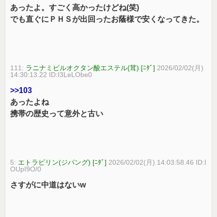
あったよ。すごく高かったけどね(笑)
でも直ぐにＰＨＳが出回ったお蔭様で安くなってきた。
111:
ラニナミビルオクタン酸エステル(茸) [ﾆﾀﾞ]
2026/02/02(月)
14:30:13.22 ID:I3LeLObe0
>>103
あったよね
携帯の歴史って意外と古い
5:
エトラビリン(ジパング) [ﾆﾀﾞ]
2026/02/02(月) 14:03:58.46 ID:I
OUpI9O/0
さすがに中道はないw