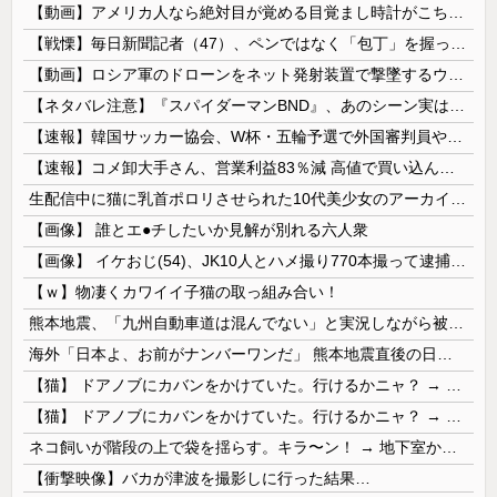
【動画】アメリカ人なら絶対目が覚める目覚まし時計がこちらｗｗｗｗｗ
【戦慄】毎日新聞記者（47）、ペンではなく「包丁」を握ってしまった結果・・・・・
【動画】ロシア軍のドローンをネット発射装置で撃墜するウクライナ。
【ネタバレ注意】『スパイダーマンBND』、あのシーン実は過去作のセルフカバーだった
【速報】韓国サッカー協会、W杯・五輪予選で外国審判員や監督官を性接待！！！！
【速報】コメ卸大手さん、営業利益83％減 高値で買い込んだ米が売れず「損切り祭り」開幕へ
生配信中に猫に乳首ポロリさせられた10代美少女のアーカイブ、500万再生越えｗｗｗ
【画像】 誰とエ●チしたいか見解が別れる六人衆
【画像】 イケおじ(54)、JK10人とハメ撮り770本撮って逮捕ｗｗｗｗｗｗｗ
【ｗ】物凄くカワイイ子猫の取っ組み合い！
熊本地震、「九州自動車道は混んでない」と実況しながら被災地へ向かう有名アナなどに批判殺到 全国紙記者「最新の状況をいち早く伝えることは報道機関としての責務」「情報を取り上げることには大きな意義がある」
海外「日本よ、お前がナンバーワンだ」 熊本地震直後の日本の対応のスピードに世界が衝撃
【猫】 ドアノブにカバンをかけていた。行けるかニャ？ → 猫はこうなります…
【猫】 ドアノブにカバンをかけていた。行けるかニャ？ → 猫はこうなります…
ネコ飼いが階段の上で袋を揺らす。キラ〜ン！ → 地下室からヤツが現れる…
【衝撃映像】バカが津波を撮影しに行った結果…