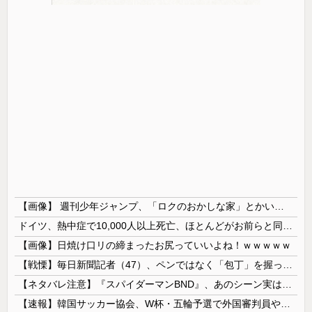
【画像】 週刊少年ジャンプ、「ロクのおかしな家」とかいう微妙な漫画を巻頭カラーにしたせいで100万部切る
ドイツ、熱中症で10,000人以上死亡、ほとんどがお前らと同年代で若者は元気💪
【画像】日焼け口リの締まったお尻っていいよね！ｗｗｗｗｗ
【戦慄】毎日新聞記者（47）、ペンではなく「包丁」を握ってしまった結果・・・・・
【ネタバレ注意】『スパイダーマンBND』、あのシーン実は過去作のセルフカバーだった
【速報】韓国サッカー協会、W杯・五輪予選で外国審判員や監督官を性接待！！！！