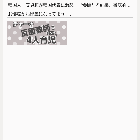
韓国人「安貞桓が韓国代表に激怒！『惨憺たる結果、徹底的な刷新が必要だ』と監督や協会を痛烈批判」
お部屋が汚部屋になってまう、、