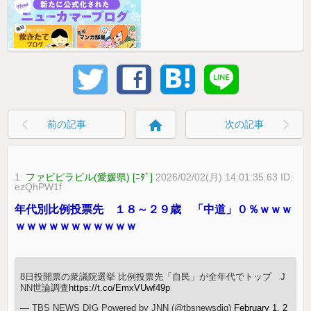
home
前の記事
次の記事
1:
ファビピラビル(愛媛県) [ﾆﾀﾞ]
2026/02/02(月) 14:01:35.63 ID:
ezQhPW1f
年代別比例投票先 １８～２９歳 「中道」０％ｗｗｗ
ｗｗｗｗｗｗｗｗｗｗｗ
8日投開票の衆議院選挙 比例投票先「自民」が全年代でトップ J
NN世論調査
https://t.co/EmxVUwf49p
— TBS NEWS DIG Powered by JNN (@tbsnewsdig)
February 1, 2