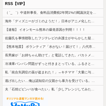
RSS【VIP】
（ ´_ゝ`）中道幹事長、食料品消費税2年間1%の閣議決定を批判 → 記者「中道改革連合は食料品消費税ゼロを公約に掲げていたが？」→ 階猛氏「
海外「ディズニーがゴミのようだ！」日本がアニメ化した米人気SF作品に絶賛の声が殺到中
【速報】 イオンモール熊本の爆発原因が判明！！！！
佐藤氏を事情聴取したフジテレビの弁護士がやらかした疑惑が浮上、「これが事実なら全部が怪しすぎるぞ」と前科に衝撃を受ける人が続出
【熊本地震】 ボランティア「水がない！届けて！」八代市市長「自分で取りに行って」
長男嫁が「お姉ちゃん助けて」と電話してきた。バカトメが、雪の中うちの息子に会いに来ようとしたらしく...
冷凍庫パンパン問題がずっと付きまとっている。ふるさと納税も頼みたいけれど入れる場所がない
私「統合失調症の薬が盗まれた！」→キチママ「大量に与えたら娘が病院に運ばれた！ヤバい薬！」私「えっ」→盗まれた薬が思わぬ形で使われていて…
逃げ出したい....俺は認知症の父親から暴力を受けている。精神手帳は3級。
夫「石焼ビビンバが食べたい」私「少しアレンジしてみたよ」→出した瞬間、夫の機嫌が急変して…