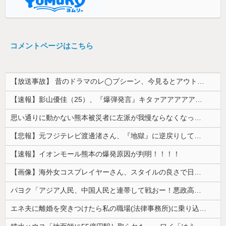
コメントページはこちら
【放送事故】 昔のドラマのレ◯プシーン、今見るとアウトすぎる・・・
【速報】影山優佳（25）、『爆弾発言』キタァアアアアアーーーーー！！
思い通りに動かない熊本被災者に左派が我慢ならなくなった模様、避難所で苦しむ被災者に対して……
【悲報】元フジテレビ渡邊渚さん、『地獄』に逆戻りしてしまう・・・・・
【速報】イオンモール熊本の爆発原因が判明！！！！
【画像】海外女コスプレイヤーさん、スタイルの良さで日本人を圧倒してしまう 【Pickup06072001】
パヨク「アジア人民、中国人民と連帯して戦おー！悪政高市を打倒するぞー！」
エネ夫に離婚を突きつけたら私の職場(法律事務所)に乗り込んできた 堂々と「離婚の法律相談です。母の薦めでこちらに参りました」と言っているが、...