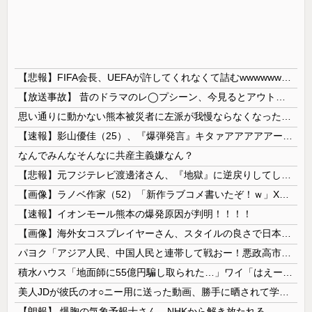
【悲報】FIFA会長、UEFAが許してくれなくて詰むwwwwwwww
【放送事故】 昔のドラマのレ◯プシーン、今見るとアウトすぎる・・・
思い通りに動かない熊本被災者に左派が我慢ならなくなった模様、避難所で苦しむ被災者に対して……
【速報】影山優佳（25）、『爆弾発言』キタァアアアアアーーーーー！！
なんでみんなそんなに共産主義嫌なん？
【悲報】元フジテレビ渡邊渚さん、『地獄』に逆戻りしてしまう・・・・・
【画像】ラノベ作家（52）「新作ラブコメ書いたぞ！ｗ」X民「いい歳こいてラブコメ（笑）恥ずかしくないの？」←やめたれｗと話題に
【速報】イオンモール熊本の爆発原因が判明！！！！
【画像】海外女コスプレイヤーさん、スタイルの良さで日本人を圧倒してしまう 【Pickup06072001】
パヨク「アジア人民、中国人民と連帯して戦おー！悪政高市を打倒するぞー！」
積水ハウス「地面師に55億円騙し取られた…」ワイ「はえーかわいそう…会社滅茶苦茶やろなぁ」
美人JDが彼氏のオ○ニー用に送った動画、勝手に晒されて学校中の”共有オカズ” にされる
【朗報】 爆胸の気象予報士さん、NHKから解き放たれる