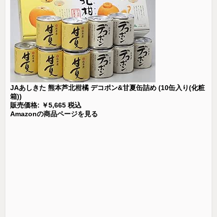
JAあしきた 熊本芦北柑橘 デコポン&甘夏缶詰め (10缶入り(化粧
箱))
販売価格: ￥5,665 税込
Amazonの商品ページを見る