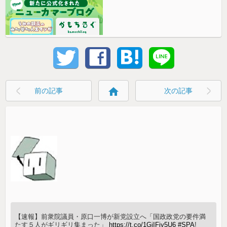
home
前の記事
次の記事
【速報】前衆院議員・原口一博が新党設立へ「国政政党の要件満
たす５人がギリギリ集まった」
https://t.co/1GiIFiy5U6
#SPA
!