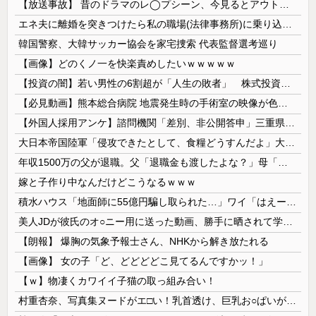
【放送事故】 昔のドラマのレ◯プシーン、今見るとアウトすぎる・・・
エネ夫に離婚を突きつけたら私の職場(法律事務所)に乗り込んできた 堂々と「離婚の法律相談です。母の薦めでこちらに参りました」と言っているが、...
韓国警察、大韓サッカー協会を家宅捜索 代表監督選考巡り
【画像】どのくノ一を快楽責めしたいｗｗｗｗｗ
【投資の闇】若い男性の6割超が「人生の敗者」 株式投資が自信喪失の原因に
【必見動画】熊本総合病院 地震発生時の手術室の映像が色んな意味で衝撃的だと話題に
【外国人採用アンケ】諮問機関「差別、非公開答申」三重県「差別に当たらず、公表する方針を決定した」
大日本帝国陸軍「侵攻できたとして、食糧どうすんだよ」大本営「現地調達」陸軍「え？」
年収1500万の父が退職。父「退職金も渡したよな？」母「貯金なんてないよー」父「全部なくなったの！？」→予想外の返事に家族騒然となり…
嫁と子作り中なんだけどこうなるｗｗｗ
積水ハウス「地面師に55億円騙し取られた…」ワイ「はえーかわいそう…会社滅茶苦茶やろなぁ」
美人JDが彼氏のオ○ニー用に送った動画、勝手に晒されて学校中の”共有オカズ” にされる
【朗報】 爆胸の気象予報士さん、NHKから解き放たれる
【画像】 女の子「ど、どどどどこ見てるんですかッ！」
【ｗ】物凄くカワイイ子猫の取っ組み合い！
村重杏奈、写真集ヌードがエ□い！乳首透け、巨乳お○ぱいが最高過ぎる！