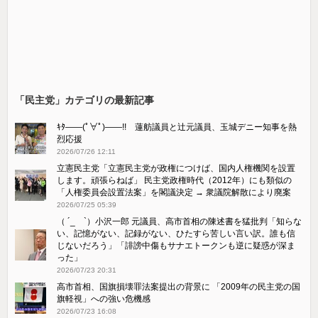
「民主党」カテゴリの最新記事
ｷﾀ――(ﾟ∀ﾟ)――!! 蓮舫議員と辻元議員、玉城デニー知事を熱
烈応援
2026/07/26 12:11
立憲民主党「立憲民主党が政権につけば、国内人権機関を設置
します。頑張らねば」 民主党政権時代（2012年）にも類似の
「人権委員会設置法案」を閣議決定 → 衆議院解散により廃案
2026/07/25 05:39
（ ´_ゝ`）小沢一郎 元議員、高市首相の陳述書を猛批判「知らな
い、記憶がない、記録がない、ひたすら苦しい言い訳。誰も信
じないだろう」「誹謗中傷もサナエトークンも逆に疑惑が深ま
った」
2026/07/23 20:31
高市首相、国旗損壊罪法案提出の背景に 「2009年の民主党の国
旗軽視」への強い危機感
2026/07/23 16:08