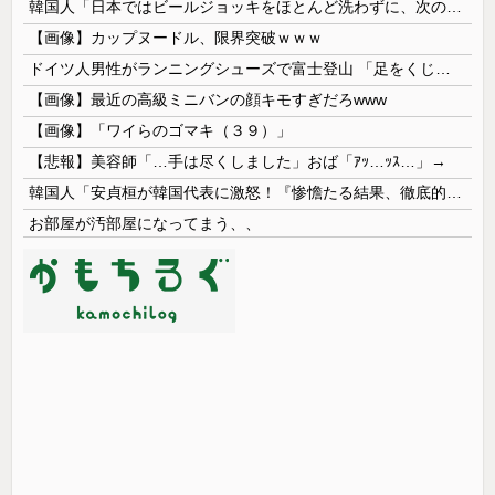
韓国人「日本ではビールジョッキをほとんど洗わずに、次の客に出すんだ！ これが証拠の映像だ!!」……あー、なるほどですねー。韓国には「アレ」がないんだ？
【画像】カップヌードル、限界突破ｗｗｗ
ドイツ人男性がランニングシューズで富士登山 「足をくじいて動けない」
【画像】最近の高級ミニバンの顔キモすぎだろwww
【画像】「ワイらのゴマキ（３９）」
【悲報】美容師「…手は尽くしました」おば「ｱｯ…ｯｽ…」→
韓国人「安貞桓が韓国代表に激怒！『惨憺たる結果、徹底的な刷新が必要だ』と監督や協会を痛烈批判」
お部屋が汚部屋になってまう、、