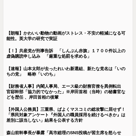
【朗報】かわいい動物の動画がストレス・不安の軽減になる可
能性。英大学の研究で実証
【！】共産党が刑事告訴 「しんぶん赤旗」１７００件以上の
虚偽購読申し込み 「厳重な処罰を求める」
【速報】山本太郎が去ったれいわ新選組、新たな党名は「いの
ちの党」 略称「いのち」
【財務省人事】内閣人事局、エース級の財務官僚を異例転出
官邸幹部「協力的でなかった」※岸田首相（当時）の秘書官な
どを歴任 、岸田首相の後輩
【外国人公務員】三重県、ぱよくマスコミの総攻撃に屈せず！
「県民対象アンケート『外国人の職員採用を続けるべきか』は
差別に該当しない」結果を公表する方針
森山前幹事長が暴露「高市総理のSNS投稿が習主席を怒らせ