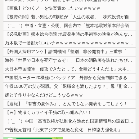
【画像】どのくノ一を快楽責めしたいｗｗｗｗｗ
【投資の闇】若い男性の6割超が「人生の敗者」 株式投資が自信喪失の原因...
（ ´_ゝ`）中道・立憲・公明、国会内で「熊本地震対策本部会議」各省庁...
【必見動画】熊本総合病院 地震発生時の手術室の映像が色んな意味で衝撃的...
乃木坂で一番顔がエ●い子ｗｗｗｗｗｗｗｗｗｗｗｗｗｗｗｗｗｗｗ
【外国人採用アンケ】諮問機関「差別、非公開答申」三重県「差別に当たらず...
海外「世界で日本を死守するぞ！」 日本の消防署を訪れたちびっ子集団が世...
大日本帝国陸軍「侵攻できたとして、食糧どうすんだよ」大本営「現地調達」...
中国製ルーター20機種にバックドア 外部から完全制御できる機能が仕込ま...
年収1500万の父が退職。父「退職金も渡したよな？」母「貯金なんてない...
嫁と子作り中なんだけどこうなるｗｗｗ
【速報】 『有吉の夏休み』、とんでもない発表をしてしまう！！！！！
【ｗ】物凄くカワイイ子猫の取っ組み合い！
（ ´_ゝ`）中国「高市政権が法制化を進めた国家情報局の設置日が7月3...
中曽根元首相「北東アジアで急激な変化 日韓協力強化を」