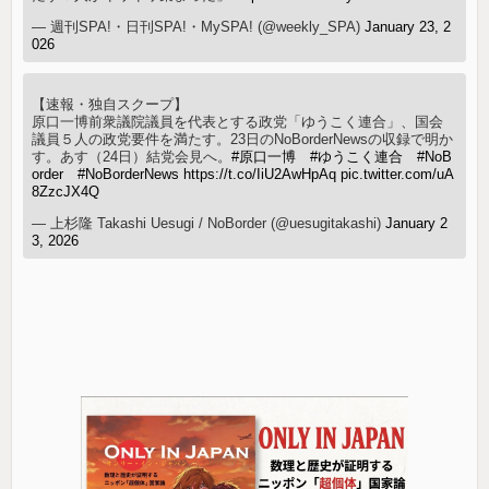
— 週刊SPA!・日刊SPA!・MySPA! (@weekly_SPA)
January 23, 2
026
【速報・独自スクープ】
原口一博前衆議院議員を代表とする政党「ゆうこく連合」、国会
議員５人の政党要件を満たす。23日のNoBorderNewsの収録で明か
す。あす（24日）結党会見へ。
#原口一博
#ゆうこく連合
#NoB
order
#NoBorderNews
https://t.co/IiU2AwHpAq
pic.twitter.com/uA
8ZzcJX4Q
— 上杉隆 Takashi Uesugi / NoBorder (@uesugitakashi)
January 2
3, 2026