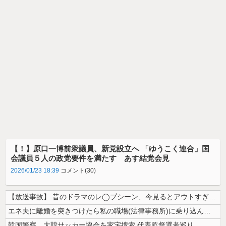
【！】原口一博前衆議員、新党設立へ 「ゆうこく連合」国
会議員５人の政党要件を満たす あす結党会見
2026/01/23 18:39
コメント(30)
【放送事故】 昔のドラマのレ◯プシーン、今見るとアウトすぎる・・・
エネ夫に離婚を突きつけたら私の職場(法律事務所)に乗り込んできた 堂々...
韓国警察、大韓サッカー協会を家宅捜索 代表監督選考巡り