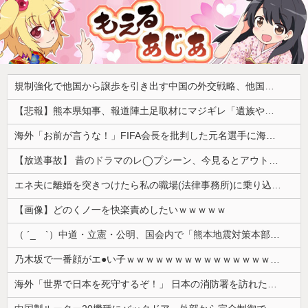
規制強化で他国から譲歩を引き出す中国の外交戦略、他国がサプライチェーン変更で対抗した結果……
【悲報】熊本県知事、報道陣土足取材にマジギレ「遺族や被災者から強い不満でてる！」 → 記者「例えば？」 → 知事、怒り通り越して呆れてしまう ………
海外「お前が言うな！」FIFA会長を批判した元名選手に海外から猛反発！（海外の反応）
【放送事故】 昔のドラマのレ◯プシーン、今見るとアウトすぎる・・・
エネ夫に離婚を突きつけたら私の職場(法律事務所)に乗り込んできた 堂々と「離婚の法律相談です。母の薦めでこちらに参りました」と言っているが、...
【画像】どのくノ一を快楽責めしたいｗｗｗｗｗ
（ ´_ゝ`）中道・立憲・公明、国会内で「熊本地震対策本部会議」各省庁からヒアリング・現地から意見聴取「パーティション、人手、宿泊施設の不足や、...
乃木坂で一番顔がエ●い子ｗｗｗｗｗｗｗｗｗｗｗｗｗｗｗｗｗｗｗ
海外「世界で日本を死守するぞ！」 日本の消防署を訪れたちびっ子集団が世界をメロメロに