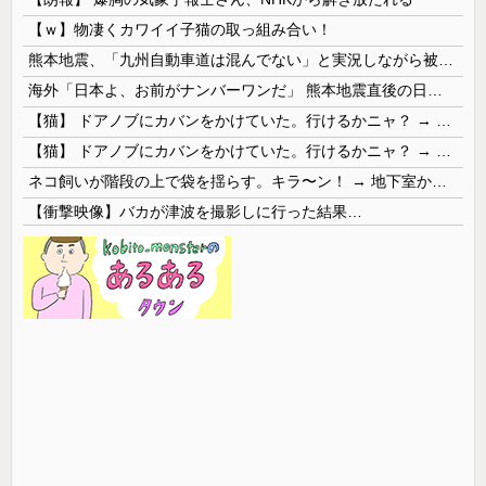
【ｗ】物凄くカワイイ子猫の取っ組み合い！
熊本地震、「九州自動車道は混んでない」と実況しながら被災地へ向かう有名アナなどに批判殺到 全国紙記者「最新の状況をいち早く伝えることは報道機関としての責務」「情報を取り上げることには大きな意義がある」
海外「日本よ、お前がナンバーワンだ」 熊本地震直後の日本の対応のスピードに世界が衝撃
【猫】 ドアノブにカバンをかけていた。行けるかニャ？ → 猫はこうなります…
【猫】 ドアノブにカバンをかけていた。行けるかニャ？ → 猫はこうなります…
ネコ飼いが階段の上で袋を揺らす。キラ〜ン！ → 地下室からヤツが現れる…
【衝撃映像】バカが津波を撮影しに行った結果…