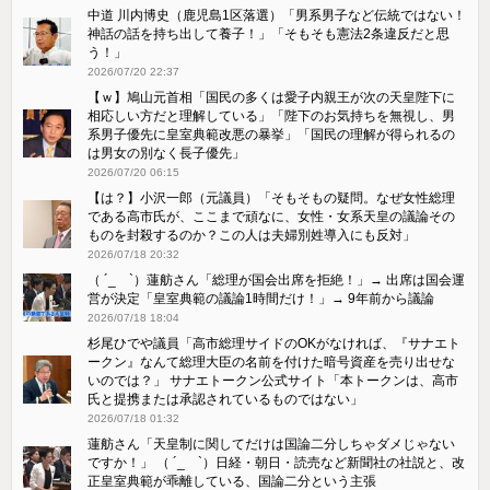
中道 川内博史（鹿児島1区落選）「男系男子など伝統ではない！
神話の話を持ち出して養子！」「そもそも憲法2条違反だと思
う！」
2026/07/20 22:37
【ｗ】鳩山元首相「国民の多くは愛子内親王が次の天皇陛下に
相応しい方だと理解している」「陛下のお気持ちを無視し、男
系男子優先に皇室典範改悪の暴挙」「国民の理解が得られるの
は男女の別なく長子優先」
2026/07/20 06:15
【は？】小沢一郎（元議員）「そもそもの疑問。なぜ女性総理
である高市氏が、ここまで頑なに、女性・女系天皇の議論その
ものを封殺するのか？この人は夫婦別姓導入にも反対」
2026/07/18 20:32
（ ´_ゝ`）蓮舫さん「総理が国会出席を拒絶！」→ 出席は国会運
営が決定「皇室典範の議論1時間だけ！」→ 9年前から議論
2026/07/18 18:04
杉尾ひでや議員「高市総理サイドのOKがなければ、『サナエト
ークン』なんて総理大臣の名前を付けた暗号資産を売り出せな
いのでは？」 サナエトークン公式サイト「本トークンは、高市
氏と提携または承認されているものではない」
2026/07/18 01:32
蓮舫さん「天皇制に関してだけは国論二分しちゃダメじゃない
ですか！」 （ ´_ゝ`）日経・朝日・読売など新聞社の社説と、改
正皇室典範が乖離している、国論二分という主張