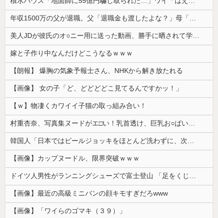
積水ハウス「地面師に55億円騙し取られた…」ワイ「はえーかわいそう…会社滅茶苦茶やろなぁ」
年収1500万の父が退職。父「退職金も渡したよな？」母「貯金なんてないよー」父「全部なくなったの！？」→予想外の返事に家族騒然となり…
美人JDが彼氏のオ○ニー用に送った動画、勝手に晒されて学校中の”共有オカズ” にされる
嫁と子作り中なんだけどこうなるｗｗｗ
【朗報】 爆胸の気象予報士さん、NHKから解き放たれる
【画像】 女の子「ど、どどどどこ見てるんですかッ！」
【ｗ】物凄くカワイイ子猫の取っ組み合い！
村重杏奈、写真集ヌードがエ□い！乳首透け、巨乳お○ぱいが最高過ぎる！
韓国人「日本ではビールジョッキをほとんど洗わずに、次の客に出すんだ！ これが証拠の映像だ!!」……あー、なるほどですねー。韓国には「アレ」がないんだ？
【画像】カップヌードル、限界突破ｗｗｗ
ドイツ人男性がランニングシューズで富士登山 「足をくじいて動けない」
【画像】最近の高級ミニバンの顔キモすぎだろwww
【画像】「ワイらのゴマキ（３９）」