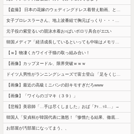
【盗撮】 日本の花嫁のウェディングドレス着替え動画、とんでもない神乳だと海外で話題に
女子プロレスラーさん、地上波番組で胸元ぱっくり・・・（※画像あり）
元子役の紫堂るいの競泳水着お○ぱいポロリ具合がエ□い
韓国メディア「経済成長しているといっても中味はメモリ価格だけ。雇用増加見通しが半減してしまった」……韓国の内需不況は根強い状況っすね
【ｗ】物凄くカワイイ子猫の取っ組み合い！
【画像】カップヌードル、限界突破ｗｗｗ
ドイツ人男性がランニングシューズで富士登山 「足をくじいて動けない」
【画像】最近の高級ミニバンの顔キモすぎだろwww
【画像】「ワイらのゴマキ（３９）」
【悲報】美容師「…手は尽くしました」おば「ｱｯ…ｯｽ…」→
韓国人「安貞桓が韓国代表に激怒！『惨憺たる結果、徹底的な刷新が必要だ』と監督や協会を痛烈批判」
お部屋が汚部屋になってまう、、