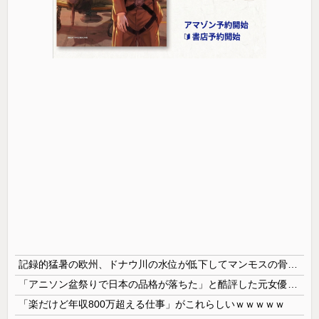
記録的猛暑の欧州、ドナウ川の水位が低下してマンモスの骨や沈没したドイツ軍の戦艦が出現
「アニソン盆祭りで日本の品格が落ちた」と酷評した元女優、「あんたが品格を語るのかよ！」と総ツッコミを食らってしまい……
「楽だけど年収800万超える仕事」がこれらしいｗｗｗｗｗ