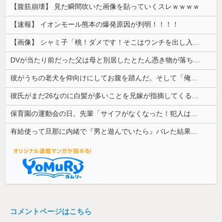
【腹筋崩壊】 見た瞬間吹いた画像を貼っていくスレｗｗｗｗ
【速報】 イオンモール熊本の爆発原因が判明！！！！
【画像】 シャミ子「桃！ダメです！そこはウンチを出し入れする穴です！」
DVが当たり前だった父は母と別居したとたん憑き物が落ちたみたいに落ち着いた
彼がうちの老犬を仰向けにしてお腹を踏んだ。そして「俺が一番偉いってわかって、おとなしくしてるだろ」と…
彼氏がまだ26なのに白髪が多いことを兄嫁が指摘してくる。そんな兄嫁を結婚式に呼びたくないんだが...
保育園の運動会の日。先輩「サイフがなくなった！犯人は私子だ！」園長「警察沙汰は勘弁して～」→誰も味方がいないと思ったその時…
有給使って旦那に内緒で『男と遊んでいたら』バレた結果・・・
コメントページはこちら