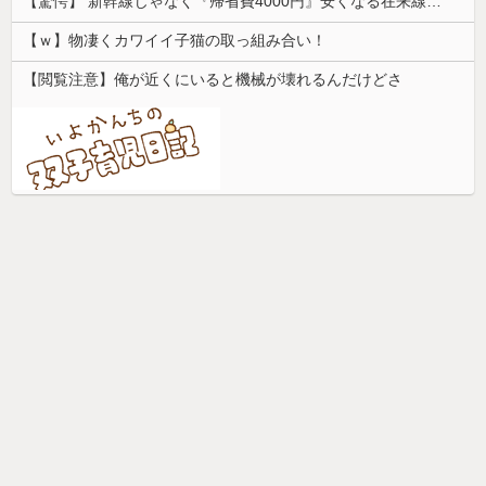
【驚愕】 新幹線じゃなく『帰省費4000円』安くなる在来線で帰省した結果ｗｗｗｗｗ
【ｗ】物凄くカワイイ子猫の取っ組み合い！
【閲覧注意】俺が近くにいると機械が壊れるんだけどさ