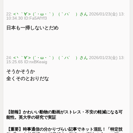
22:
<丶｀∀´>（´・ω・｀）（｀ハ´ ）さん
2026/01/23(金) 13:
10:34.30 ID:Fa5AfYf3
日本も一掃しないとだめ
24:
<丶｀∀´>（´・ω・｀）（｀ハ´ ）さん
2026/01/23(金) 13:
15:25.65 ID:nxBKeaig
そうかそうか
全くそのとおりだな
【朗報】かわいい動物の動画がストレス・不安の軽減になる可
能性。英大学の研究で実証
【重要】時事通信の分かりづらい記事でネット混乱！「特定技