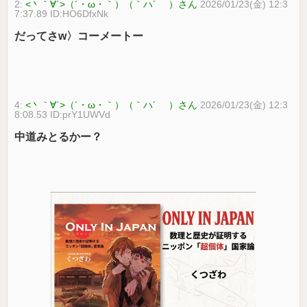
2:
<丶｀∀´>（´・ω・｀）（｀ハ´ ）さん
2026/01/23(金) 12:3
7:37.89 ID:HO6DfxNk
だってさw〉コーメートー
4:
<丶｀∀´>（´・ω・｀）（｀ハ´ ）さん
2026/01/23(金) 12:3
8:08.53 ID:prY1UWVd
中道みとるかー？