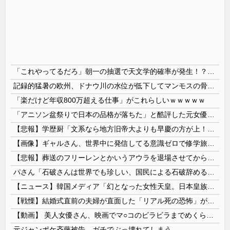
「これやってるだろ」朝一の抽選で天文学的確率が発生！？並んだ人とその前後で連番が出てしまう…
記録的猛暑の欧州、ドナウ川の水位が低下してマンモスの骨や沈没したドイツ軍の戦艦が出現
「楽だけど年収800万超える仕事」がこれらしいｗｗｗｗｗ
「アニソン盆祭りで日本の品格が落ちた」と酷評した元女優、「あんたが品格を語るのかよ！」と総ツッコミを食らってしまい……
【悲報】学歴厨「文系なら地方旧帝大よりも早慶の方が上！」←これｗｗｗｗ
【画像】ギャルさん、世界中に発信してる意識ゼロで修学旅行の宿をSNS公開してしまうｗｗｗ 【Pickup08082952】
【悲報】葬送のフリーレンとかいうアウラを退場させてから駄作になった作品ｗｗｗｗｗ
パさん「石破さんは世界でも珍しい、国民による石破辞めるなデモが自然発生した総理大臣です」
【ニュース】韓国メディア「幻となった女性天皇。日本皇族に韓半島の男の血が入る可能性がゼロに・・・」
【戦慄】結婚式直前の夫婦が直面した「リアル死の恐怖」がヤバすぎる・・・・
【動画】 美人女優さん、映画でマ○コのビラビラまでめくらせてしまうｗｗｗｗｗｗ
元ジャンポケ斉藤被告、ガチでぶっ壊れてしまう