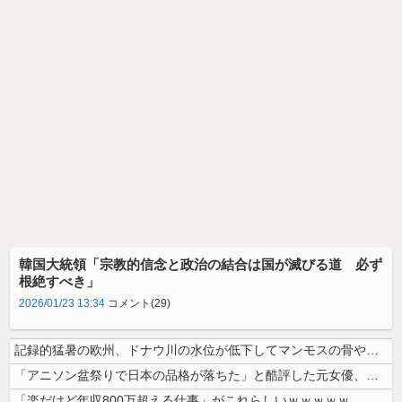
韓国大統領「宗教的信念と政治の結合は国が滅びる道 必ず
根絶すべき」
2026/01/23 13:34
コメント(29)
記録的猛暑の欧州、ドナウ川の水位が低下してマンモスの骨や沈没したドイツ...
「アニソン盆祭りで日本の品格が落ちた」と酷評した元女優、「あんたが品格...
「楽だけど年収800万超える仕事」がこれらしいｗｗｗｗｗ