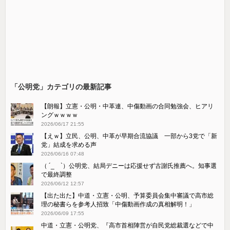
「公明党」カテゴリの最新記事
【朗報】立憲・公明・中革連、中傷動画の合同勉強会、ヒアリ
ングｗｗｗｗ
2026/06/17 21:55
【えｗ】立民、公明、中革が早期合流協議 一部から3党で「新
党」結成を求める声
2026/06/16 07:48
（ ´_ゝ`）公明党、結局デニーは応援せず古謝氏推薦へ。知事選
で最終調整
2026/06/12 12:57
【出た出た】中道・立憲・公明、予算委員会集中審議で高市総
理の秘書らを参考人招致「中傷動画作成の真相解明！」
2026/06/09 17:55
中道・立憲・公明党、『高市首相陣営が自民党総裁選などで中