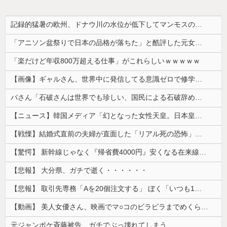
記録的猛暑の欧州、ドナウ川の水位が低下してマンモスの骨や沈没したドイツ軍の戦艦が出現
「アニソン盆祭りで日本の品格が落ちた」と酷評した元女優、「あんたが品格を語るのかよ！」と総ツッコミを食らってしまい……
「楽だけど年収800万超える仕事」がこれらしいｗｗｗｗｗ
【画像】ギャルさん、世界中に発信してる意識ゼロで修学旅行の宿をSNS公開してしまうｗｗｗ 【Pickup08082952】
パさん「石破さんは世界でも珍しい、国民による石破辞めるなデモが自然発生した総理大臣です」
【ニュース】韓国メディア「幻となった女性天皇。日本皇族に韓半島の男の血が入る可能性がゼロに・・・」
【戦慄】結婚式直前の夫婦が直面した「リアル死の恐怖」がヤバすぎる・・・・
【驚愕】 新幹線じゃなく『帰省費4000円』安くなる在来線で帰省した結果ｗｗｗｗｗ
【悲報】 大分県、ガチで逝く・・・・・・
【悲報】 取引先専務「Aを20個注文する」 ぼく「いつも1～2個しか使わないけど本当に20であってる？」 取専「あってる」→結果『こう』なったんだが...
【動画】 美人女優さん、映画でマ○コのビラビラまでめくらせてしまうｗｗｗｗｗｗ
元ジャンポケ斉藤被告、ガチでぶっ壊れてしまう