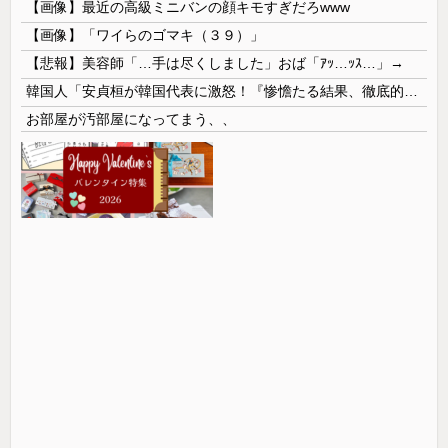
【画像】最近の高級ミニバンの顔キモすぎだろwww
【画像】「ワイらのゴマキ（３９）」
【悲報】美容師「…手は尽くしました」おば「ｱｯ…ｯｽ…」→
韓国人「安貞桓が韓国代表に激怒！『惨憺たる結果、徹底的な刷新が必要だ』と監督や協会を痛烈批判」
お部屋が汚部屋になってまう、、