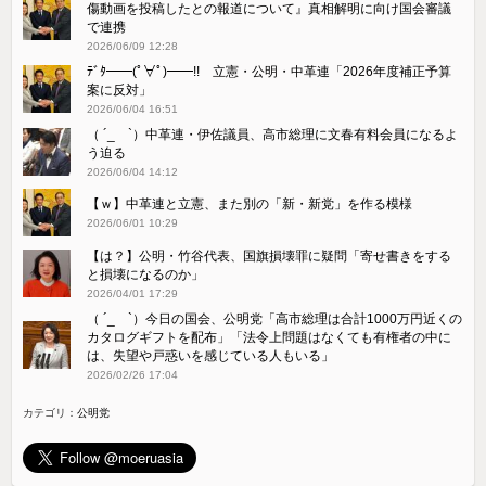
傷動画を投稿したとの報道について』真相解明に向け国会審議
で連携
2026/06/09 12:28
ﾃﾞﾀ━━(ﾟ∀ﾟ)━━!! 立憲・公明・中革連「2026年度補正予算
案に反対」
2026/06/04 16:51
（ ´_ゝ`）中革連・伊佐議員、高市総理に文春有料会員になるよ
う迫る
2026/06/04 14:12
【ｗ】中革連と立憲、また別の「新・新党」を作る模様
2026/06/01 10:29
【は？】公明・竹谷代表、国旗損壊罪に疑問「寄せ書きをする
と損壊になるのか」
2026/04/01 17:29
（ ´_ゝ`）今日の国会、公明党「高市総理は合計1000万円近くの
カタログギフトを配布」「法令上問題はなくても有権者の中に
は、失望や戸惑いを感じている人もいる」
2026/02/26 17:04
カテゴリ：
公明党