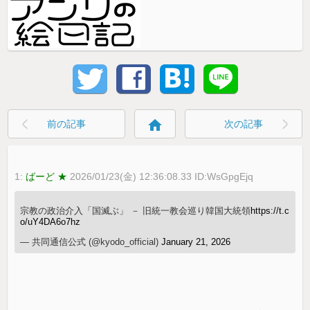
home
前の記事
次の記事
1:
ばーど ★
2026/01/23(金) 12:36:08.33 ID:WsGpgEjq
宗教の政治介入「国滅ぶ」 － 旧統一教会巡り韓国大統領
https://t.c
o/uY4DA6o7hz
— 共同通信公式 (@kyodo_official)
January 21, 2026