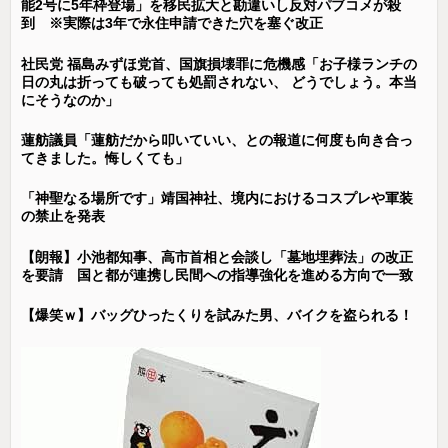
能2号に5年枠登場」を移民拡大と勘違いし反対パブコメが殺
到 ※実際は3年で永住申請できた穴を塞ぐ改正
社民党 福島みずほ党首、国旗損壊罪に危機感「お子様ランチの
日の丸は折っても破っても処罰されない、 どうでしょう。本当
にそうなのか」
蓮舫議員「蓮舫だから叩いていい、との報道に何度も向き合っ
てきました。悔しくても」
「神聖なる場所です」靖国神社、境内におけるコスプレや軍装
の禁止を発表
【朗報】小池都知事、高市首相と会談し「墓地埋葬法」の改正
を要請 国と都が連携し民間への指導強化を進める方向で一致
【爆笑ｗ】バッグひったくりを試みた男、バイクを盗られる！