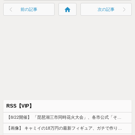
home
前の記事
次の記事
RSS【VIP】
【8/22開催】 「琵琶湖三市同時花火大会」、各市公式「そんな花火大会は存在しない」→ 高価チケットを購入した人達がSNS阿鼻叫喚
【画像】 キャミイの18万円の最新フィギュア、ガチで作り込みがエグすぎる