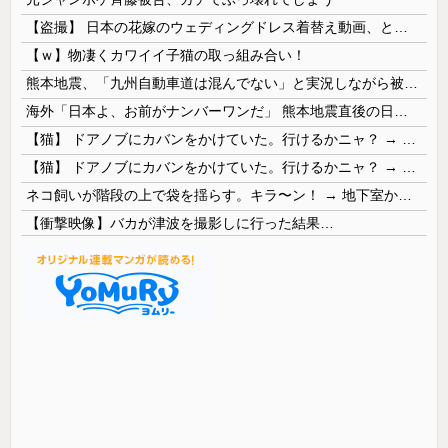
【盗撮】 日本の花嫁のウェディングドレス着替え動画、とんでもない神乳だと海外で話題に
【ｗ】物凄くカワイイ子猫の取っ組み合い！
熊本地震、「九州自動車道は混んでない」と実況しながら被災地へ向かう有名アナなどに批判殺到 全国紙記者「最新の状況をいち早く伝えることは報道機関としての責務」「情報を取り上げることには大きな意義がある」
海外「日本よ、お前がナンバーワンだ」 熊本地震直後の日本の対応のスピードに世界が衝撃
【猫】 ドアノブにカバンをかけていた。行けるかニャ？ → 猫はこうなります…
【猫】 ドアノブにカバンをかけていた。行けるかニャ？ → 猫はこうなります…
ネコ飼いが階段の上で袋を揺らす。キラ〜ン！ → 地下室からヤツが現れる…
【衝撃映像】バカが津波を撮影しに行った結果…