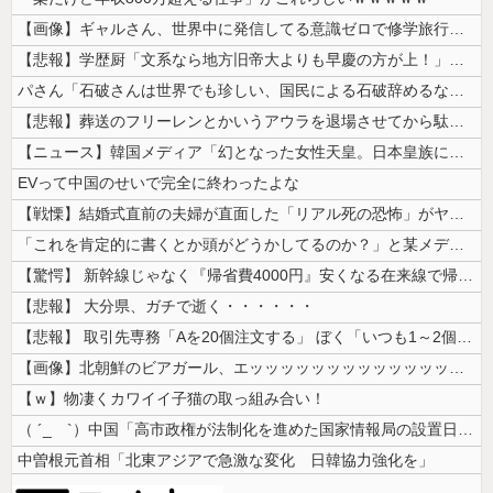
【画像】ギャルさん、世界中に発信してる意識ゼロで修学旅行の宿をSNS公...
【悲報】学歴厨「文系なら地方旧帝大よりも早慶の方が上！」←これｗｗｗｗ
パさん「石破さんは世界でも珍しい、国民による石破辞めるなデモが自然発生...
【悲報】葬送のフリーレンとかいうアウラを退場させてから駄作になった作品...
【ニュース】韓国メディア「幻となった女性天皇。日本皇族に韓半島の男の血...
EVって中国のせいで完全に終わったよな
【戦慄】結婚式直前の夫婦が直面した「リアル死の恐怖」がヤバすぎる・・・...
「これを肯定的に書くとか頭がどうかしてるのか？」と某メディアの焚書称賛...
【驚愕】 新幹線じゃなく『帰省費4000円』安くなる在来線で帰省した結...
【悲報】 大分県、ガチで逝く・・・・・・
【悲報】 取引先専務「Aを20個注文する」 ぼく「いつも1～2個しか使...
【画像】北朝鮮のビアガール、エッッッッッッッッッッッッッッッッッ！
【ｗ】物凄くカワイイ子猫の取っ組み合い！
（ ´_ゝ`）中国「高市政権が法制化を進めた国家情報局の設置日が7月3...
中曽根元首相「北東アジアで急激な変化 日韓協力強化を」