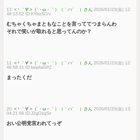
13:
<丶｀∀´>（´・ω・｀）（｀ハ´ ）さん
2026/01/23(金) 12:
48:13.52 ID:KYbzSCrv
むちゃくちゃまともなことを言っててつまらんわ
それで笑いが取れると思ってんのか？
11:
<丶｀∀´>（´・ω・｀）（｀ハ´ ）さん
2026/01/23(金) 12:
46:58.31 ID:bwpfaGPZ
まったくだ
20:
<丶｀∀´>（´・ω・｀）（｀ハ´ ）さん
2026/01/23(金) 13:
04:21.66 ID:J2gOzqSz
おい公明党言われてっぞ