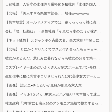
日経社説、入管庁の永住許可厳格化を猛批判「永住外国人の生活保護受給をなくす目的、外国人の意欲をそがないか懸念」「外国人を一時的な労働力ではなく、...
【悲報】「美人すぎる県警本部長」、離任wwwwwww
【熊本地震】オールドメディアでは、絶っっっっっ対に流れない動画
会社「君、転勤ね」→ 男性社員「それなら妻のほうが稼ぎいいんで辞めます」⇒ 結果・・・
【ネット騒然】 元ジャンポケ斉藤の妻、夫の求刑7年翌日にインスタ更新！その内容がガチでヤバすぎる…
【悲報】 とにかくヤりたくてブスと付き合ったらｗｗｗｗｗｗｗｗｗｗｗｗｗｗｗ
彼女がタヒんだ。悲しみに暮れながらも彼女の分まで精一杯生きようと誓った。だが実は生きていた！突撃するとふっくらした顔で大きなお腹を抱えて...
コスプレイヤーまめだいふくさんが駅のホームでパンモロ事故
生配信中に猫に乳首ポロリさせられた10代美少女のアーカイブ、500万再生越えｗｗｗ
【画像】 誰とエ●チしたいか見解が別れる六人衆
【画像】 イケおじ(54)、JK10人とハメ撮り770本撮って逮捕ｗｗｗｗｗｗｗ
韓国政府「3年前に石炭火発のアンモニア混焼で協力するっていったけどあれ取りやめな。政権変わったし」……韓国とまともな協力ができない理由、これなんですよね