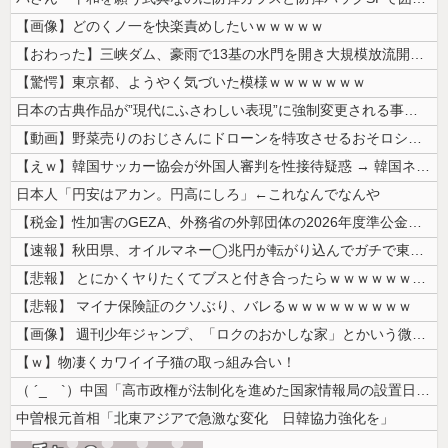
【画像】どのくノ一を快楽責めしたいｗｗｗｗｗ
【おわった】三峡ダム、豪雨で13基の水門を開き大規模放流開始か 下流の...
【驚愕】東京都、ようやく気づいた模様ｗｗｗｗｗｗｗ
日本の古典作品が”現代にふさわしい表現”に強制変更される事態が進行中、...
【動画】野菜売りのおじさんにドローンを特攻させるおそロシア。
【えｗ】韓国サッカー協会が外国人審判を性接待疑惑 → 韓国ネットに動揺...
日本人「円安はアカン。円高にしろ」←これなんでなんや
【税金】性加害のGEZA、外務省の外郭団体の2026年度準公金事業に選...
【速報】秋田県、オイルマネー◯兆円が転がり込んでガチで東北最強へ
【悲報】 とにかくヤりたくてブスと付き合ったらｗｗｗｗｗｗｗｗｗｗｗｗ...
【悲報】 マイナ保険証のクソぶり、バレるｗｗｗｗｗｗｗｗｗ
【画像】 週刊少年ジャンプ、「ロクのおかしな家」とかいう微妙な漫画を巻...
【ｗ】物凄くカワイイ子猫の取っ組み合い！
（ ´_ゝ`）中国「高市政権が法制化を進めた国家情報局の設置日が7月3...
中曽根元首相「北東アジアで急激な変化 日韓協力強化を」