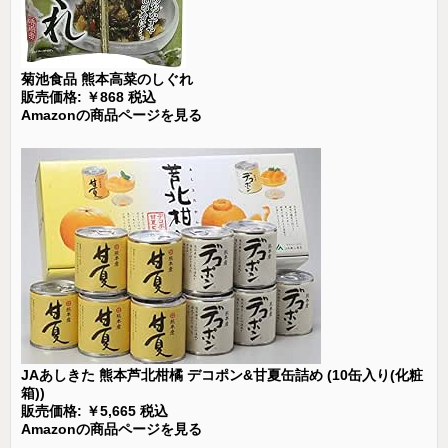
菊池食品 熊本高菜のしぐれ
販売価格: ￥868 税込
Amazonの商品ページを見る
JAあしきた 熊本芦北柑橘 デコポン&甘夏缶詰め (10缶入り(化粧
箱))
販売価格: ￥5,665 税込
Amazonの商品ページを見る