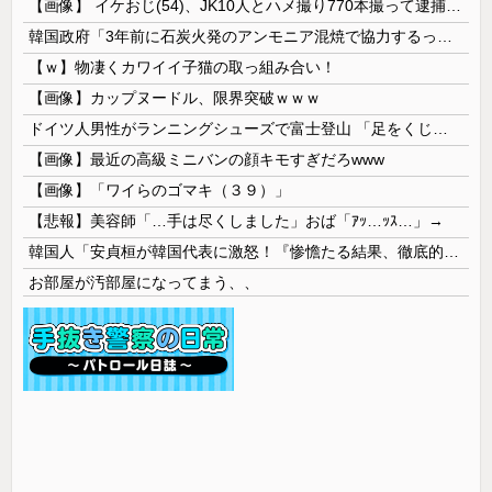
【画像】 イケおじ(54)、JK10人とハメ撮り770本撮って逮捕ｗｗｗｗｗｗｗ
韓国政府「3年前に石炭火発のアンモニア混焼で協力するっていったけどあれ取りやめな。政権変わったし」……韓国とまともな協力ができない理由、これなんですよね
【ｗ】物凄くカワイイ子猫の取っ組み合い！
【画像】カップヌードル、限界突破ｗｗｗ
ドイツ人男性がランニングシューズで富士登山 「足をくじいて動けない」
【画像】最近の高級ミニバンの顔キモすぎだろwww
【画像】「ワイらのゴマキ（３９）」
【悲報】美容師「…手は尽くしました」おば「ｱｯ…ｯｽ…」→
韓国人「安貞桓が韓国代表に激怒！『惨憺たる結果、徹底的な刷新が必要だ』と監督や協会を痛烈批判」
お部屋が汚部屋になってまう、、