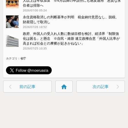
人以上は年収加算 ※4月以降の申請分にも遡及適用 悪質な永
住者は排除へ
2026/07/30 05:24
永住資格取消しの判断基準が判明 税金納付意思なし、脱税、
財産隠しで取消し
2026/07/26 19:52
政府、外国人の受入れ人数に数値目標を検討、経済界「制限強
化は困る」と懸念 ※自民・維新 連立政権合意「外国人比率が
高まれば社会との摩擦が起きかねない」
2026/07/25 10:35
カテゴリ：
省庁
home
前の記事
次の記事