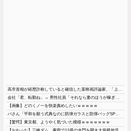
高市首相が経歴詐称していると確信した某映画評論家、「上級公務員試験に合格とは書いてないんですが…」とツッコミを受けまくり……
会社「君、転勤ね」→ 男性社員「それなら妻のほうが稼ぎいいんで辞めます」⇒ 結果・・・
【画像】どのくノ一を快楽責めしたいｗｗｗｗｗ
パさん「平和を願う式典なのに防弾ガラスと防弾バッグSPで囲まれた壇上でスピーチする人が総理大臣」
【驚愕】東京都、ようやく気づいた模様ｗｗｗｗｗｗｗ
【おわった】三峡ダム、豪雨で13基の水門を開き大規模放流開始か 下流の工場地帯に洪水流入で崩壊はじまる