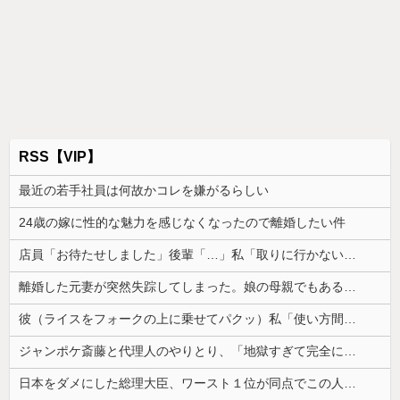
RSS【VIP】
最近の若手社員は何故かコレを嫌がるらしい
24歳の嫁に性的な魅力を感じなくなったので離婚したい件
店員「お待たせしました」後輩「…」私「取りに行かないの？」→初日の昼食で後輩の非常識さに驚いて…
離婚した元妻が突然失踪してしまった。娘の母親でもある相手だから放っておけず連絡を探すことに…
彼（ライスをフォークの上に乗せてパクッ）私「使い方間違ってるよ」彼「これはイギリス式のマナーなんだっ！！！」→真相を調べることになり…
ジャンポケ斎藤と代理人のやりとり、「地獄すぎて完全にコントになってる……」と衝撃を受ける人が続出中
日本をダメにした総理大臣、ワースト１位が同点でこの人ｗｗｗｗｗｗ