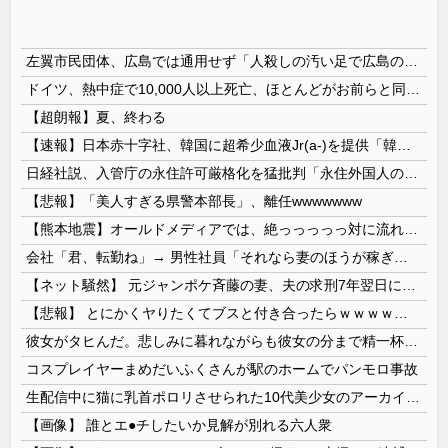
左翼市民団体、広島では通用せず「人殺しの汚い足で広島の土を踏むな！」→広島県民「お前らの方が汚いんじゃ！」「ワシらが広島県民じゃ」
ドイツ、熱中症で10,000人以上死亡、ほとんどがお前らと同年代で若者は元気💪
【超朗報】夏、終わる
【速報】日本赤十字社、韓国に超希少血液Jr(a-)を提供「韓国内では適合する血液を確保できなかった」※今回で4回目
日経社説、入管庁の永住許可厳格化を猛批判「永住外国人の生活保護受給をなくす目的、外国人の意欲をそがないか懸念」「外国人を一時的な労働力ではなく、...
【悲報】「美人すぎる県警本部長」、離任wwwwwww
【熊本地震】オールドメディアでは、絶っっっっっ対に流れない動画
会社「君、転勤ね」→ 男性社員「それなら妻のほうが稼ぎいいんで辞めます」⇒ 結果・・・
【ネット騒然】 元ジャンポケ斉藤の妻、夫の求刑7年翌日にインスタ更新！その内容がガチでヤバすぎる…
【悲報】 とにかくヤりたくてブスと付き合ったらｗｗｗｗｗｗｗｗｗｗｗｗｗｗｗ
彼女がタヒんだ。悲しみに暮れながらも彼女の分まで精一杯生きようと誓った。だが実は生きていた！突撃するとふっくらした顔で大きなお腹を抱えて...
コスプレイヤーまめだいふくさんが駅のホームでパンモロ事故
生配信中に猫に乳首ポロリさせられた10代美少女のアーカイブ、500万再生越えｗｗｗ
【画像】 誰とエ●チしたいか見解が別れる六人衆