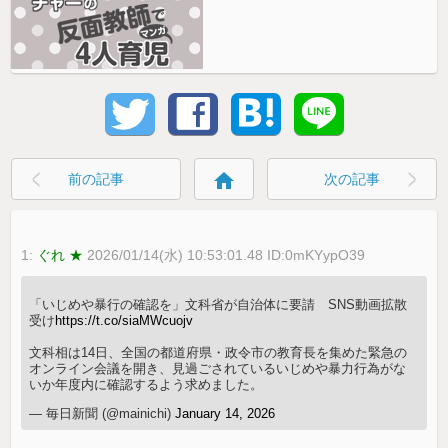
home
前の記事
次の記事
1:
ぐれ ★
2026/01/14(水) 10:53:01.48 ID:0mKYypO39
「いじめや暴行の確認を」文科省が自治体に要請 SNS動画拡散
受け
https://t.co/siaMWcuojv
文科相は14日、全国の都道府県・政令市の教育長を集めた緊急の
オンライン会議を開き、見過ごされているいじめや暴力行為がな
いか年度内に確認するよう求めました。
— 毎日新聞 (@mainichi)
January 14, 2026