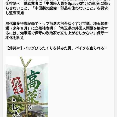
全排除へ 供給業者に「中国籍人員をSpaceX向けの生産に関わ
らせないこと」「中国製の設備・部品を使わないこと」を要求
し監査実施
歴代最多得票記録でトップ当選の河合ゆうすけ市議、埼玉知事
選（来年８月）に立候補表明！「埼玉県の外国人問題を解決す
るには、知事選で保守の政治家が立ち上がるしかない」保守一
本化を訴え
【爆笑ｗ】バッグひったくりを試みた男、バイクを盗られる！