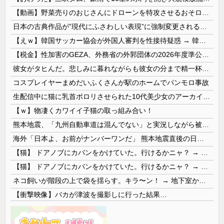
【動画】野菜売りのおじさんにドローンを特攻させるおそロシア。
日本の古典作品が”現代にふさわしい表現”に強制変更される事態が進行中、今の価値観に照らせば……
【えｗ】韓国サッカー協会が外国人審判を性接待疑惑 → 韓国ネットに動揺広がる「信じられない」「要求した外国人審判もおかしい」「韓国以外の国にも要...
【税金】性加害のGEZA、外務省の外郭団体の2026年度準公金事業に選ばれていた…ネット「首相を小馬鹿にしながら公金に群がってたの？」「右手で補...
彼女がタヒんだ。悲しみに暮れながらも彼女の分まで精一杯生きようと誓った。だが実は生きていた！突撃するとふっくらした顔で大きなお腹を抱えて...
コスプレイヤーまめだいふくさんが駅のホームでパンモロ事故
生配信中に猫に乳首ポロリさせられた10代美少女のアーカイブ、500万再生越えｗｗｗ
【ｗ】物凄くカワイイ子猫の取っ組み合い！
熊本地震、「九州自動車道は混んでない」と実況しながら被災地へ向かう有名アナなどに批判殺到 全国紙記者「最新の状況をいち早く伝えることは報道機関としての責務」「情報を取り上げることには大きな意義がある」
海外「日本よ、お前がナンバーワンだ」 熊本地震直後の日本の対応のスピードに世界が衝撃
【猫】 ドアノブにカバンをかけていた。行けるかニャ？ → 猫はこうなります…
【猫】 ドアノブにカバンをかけていた。行けるかニャ？ → 猫はこうなります…
ネコ飼いが階段の上で袋を揺らす。キラ〜ン！ → 地下室からヤツが現れる…
【衝撃映像】バカが津波を撮影しに行った結果…