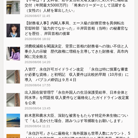
交付（年間最大5000万円）「将来のリーダーとして活躍する
（女性の）人材を輩出したい」
2026/08/07 11:45
【財務省人事】内閣人事局、エース級の財務官僚を異例転出
官邸幹部「協力的でなかった」※岸田首相（当時）の秘書官な
どを歴任 、岸田首相の後輩
2026/08/06 18:02
消費税減税を閣議決定、背景に首相の財務省への強い不信と人
事介入の示唆 歴代政権に増税を主導してきた財務省、高市内
閣に完全敗北
2026/08/06 14:20
入管庁、永住許可ガイドライン改定 「永住は特に慎重な審査
が必要な資格」と初明記 収入要件は比較的早期（10月頃）に
導入 パブコメ締切は９月４日
2026/08/04 17:55
出入国在留管理庁『永住外国人の生活保護受給率、日本全体と
同水準』を問題視 収入要件など厳格化したガイドライン改定案
を公表
2026/08/04 13:45
鈴木憲和農水大臣、深刻な被害をもたらす特定外来生物につい
て「もし見かけた場合、踏みつぶす等捕殺をお願いします」
2026/08/04 11:21
『永住許可』さらに厳格化！海外親族も世帯人数にカウント、5