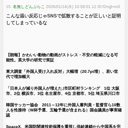
15:
名無しどんぶらこ
2026/01/14(水) 10:58:01.12 ID:f2mjjl+m0
こんな温い反応じゃSNSで拡散することが正しいと証明
してしまっているな
【朗報】かわいい動物の動画がストレス・不安の軽減になる可
能性。英大学の研究で実証
東大調査「外国人受け入れ反対」大幅増（20.7pt増）、若い世
代で増加幅大
「日本人が減り外国人が増えた｣市区町村ランキング 1位 大阪
市、2位 横浜市、3位 名古屋市、4位 京都市、5位 埼玉県川口市
韓国サッカー協会 2011～12年に外国人審判員・監督官ら10数
人を性接待（W杯予選、五輪予選が含まれる）国会議員が事実確
認
SpaceX、米国防関連技術保護を重視し供給連鎖から中国系を完