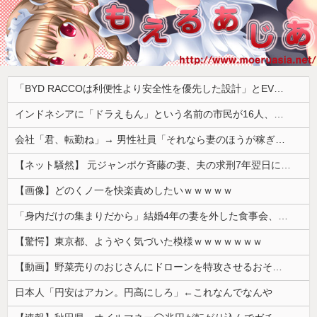
「BYD RACCOは利便性より安全性を優先した設計」とEV推進派がスカスカ構造を絶賛、これがRACCOの一番の特徴よな
インドネシアに「ドラえもん」という名前の市民が16人、「のび太」は181人
会社「君、転勤ね」→ 男性社員「それなら妻のほうが稼ぎいいんで辞めます」⇒ 結果・・・
【ネット騒然】 元ジャンポケ斉藤の妻、夫の求刑7年翌日にインスタ更新！その内容がガチでヤバすぎる…
【画像】どのくノ一を快楽責めしたいｗｗｗｗｗ
「身内だけの集まりだから」結婚4年の妻を外した食事会、その義理の両親が泊まりに来ると言い出して
【驚愕】東京都、ようやく気づいた模様ｗｗｗｗｗｗｗ
【動画】野菜売りのおじさんにドローンを特攻させるおそロシア。
日本人「円安はアカン。円高にしろ」←これなんでなんや