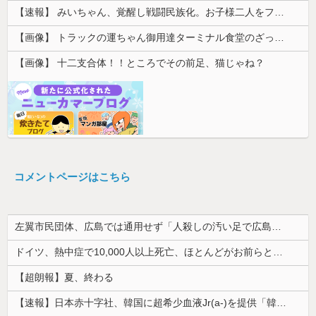
【速報】 みいちゃん、覚醒し戦闘民族化。お子様二人をフルボッコにしてしまう
【画像】 トラックの運ちゃん御用達ターミナル食堂のざっかけないオムライスｗｗｗｗｗｗｗｗｗｗ
【画像】 十二支合体！！ところでその前足、猫じゃね？
コメントページはこちら
左翼市民団体、広島では通用せず「人殺しの汚い足で広島の土を踏むな！」→広島県民「お前らの方が汚いんじゃ！」「ワシらが広島県民じゃ」
ドイツ、熱中症で10,000人以上死亡、ほとんどがお前らと同年代で若者は元気💪
【超朗報】夏、終わる
【速報】日本赤十字社、韓国に超希少血液Jr(a-)を提供「韓国内では適合する血液を確保できなかった」※今回で4回目