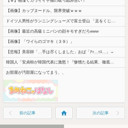
【ｗ】物凄くカワイイ子猫の取っ組み合い！
【画像】カップヌードル、限界突破ｗｗｗ
ドイツ人男性がランニングシューズで富士登山 「足をくじいて動けない」
【画像】最近の高級ミニバンの顔キモすぎだろwww
【画像】「ワイらのゴマキ（３９）」
【悲報】美容師「…手は尽くしました」おば「ｱｯ…ｯｽ…」→
韓国人「安貞桓が韓国代表に激怒！『惨憺たる結果、徹底的な刷新が必要だ』と監督や協会を痛烈批判」
お部屋が汚部屋になってまう、、
home
前の記事
次の記事