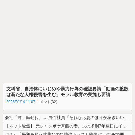
文科省、自治体にいじめや暴力行為の確認要請「動画の拡散
は新たな人権侵害を生む」モラル教育の実施も要請
2026/01/14 11:07
コメント(32)
会社「君、転勤ね」→ 男性社員「それなら妻のほうが稼ぎいいんで辞めます...
【ネット騒然】 元ジャンポケ斉藤の妻、夫の求刑7年翌日にインスタ更新！...
パさん「平和を願う式典なのに防弾ガラスと防弾バッグSPで囲まれた壇上で...