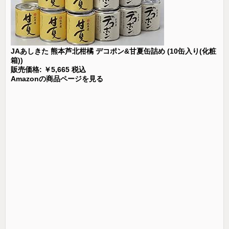
JAあしきた 熊本芦北柑橘 デコポン&甘夏缶詰め (10缶入り(化粧
箱))
販売価格: ￥5,665 税込
Amazonの商品ページを見る