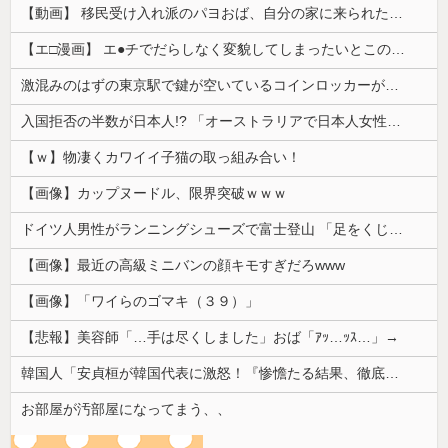
【動画】 移民受け入れ派のパヨおば、自分の家に来られたら全力で拒否るｗｗｗｗｗｗｗｗｗｗｗｗ
【エ□漫画】 エ●チでだらしなく変貌してしまったいとこのお姉ちゃんにチン○ン搾り取られちゃうショタ君…！
激混みのはずの東京駅で鍵が空いているコインロッカーが散見、「ラッキー」と思って中を確認してみると……
入国拒否の半数が日本人!? 「オーストラリアで日本人女性が売春」
【ｗ】物凄くカワイイ子猫の取っ組み合い！
【画像】カップヌードル、限界突破ｗｗｗ
ドイツ人男性がランニングシューズで富士登山 「足をくじいて動けない」
【画像】最近の高級ミニバンの顔キモすぎだろwww
【画像】「ワイらのゴマキ（３９）」
【悲報】美容師「…手は尽くしました」おば「ｱｯ…ｯｽ…」→
韓国人「安貞桓が韓国代表に激怒！『惨憺たる結果、徹底的な刷新が必要だ』と監督や協会を痛烈批判」
お部屋が汚部屋になってまう、、