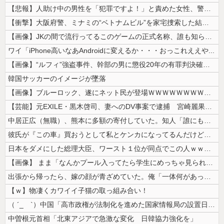
【悲報】人助け中の男性を「犯罪ですよ！」と責めた女性、警察が来た瞬間逃...
【衝撃】大阪府警、ミナミの“ベトナムビル”を家宅捜索した結果・・・・・...
【画像】JKの間で流行ってるこのゲームの正式名称、誰も知らないｗｗｗｗ
ワイ「iPhone高いなあAndroidに変えるか・・・おっこれええや...
【画像】“ルフィ”強盗事件、幹部の男に懲役20年の有罪判決確定！！！
韓国サッカーのイメージが墜落
【画像】ブルーロック、遂にネット民が登場ＷＷＷＷＷＷＷＷＷＷＷ
【芸能】元EXILE・黒木啓司、妻へのDV事案で逮捕 宮崎麗果被告は全...
中居正広（無職）、熊本に多額の寄付していた。知人「誰にも知られなくても...
彼氏が『この車』買おうとして私とケンカになってるんだけどｗｗｗｗｗｗ
日本をダメにした総理大臣、ワースト１位が同点でこの人ｗｗｗｗｗｗ
【画像】 まま「なんかプール入ってたら学生にめっちゃ見られたw」
出張から帰ったら、嫁の顔が青ざめていた。俺「一体何があったんだ？」嫁「...
【ｗ】物凄くカワイイ子猫の取っ組み合い！
（ ´_ゝ`）中国「高市政権が法制化を進めた国家情報局の設置日が7月3...
中曽根元首相「北東アジアで急激な変化 日韓協力強化を」