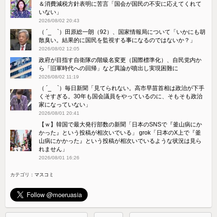
＆消費減税方針表明に苦言「国会が国民の不安に応えてくれて
いない」
2026/08/02 20:43
（ ´_ゝ`）田原総一朗（92）、国家情報局について「いかにも胡
散臭い。結果的に国民を監視する事になるのではないか？」
2026/08/02 12:05
政府が目指す自衛隊の階級名変更（国際標準化）、自民党内か
ら「旧軍時代への回帰」など異論が噴出し実現困難に
2026/08/02 11:19
（ ´_ゝ`）毎日新聞「見てられない。高市早苗首相は政治が下手
くそすぎる。30年も国会議員をやっているのに、そもそも政治
家になっていない」
2026/08/01 20:41
【ｗ】韓国で最大発行部数の新聞「日本のSNSで『釜山病にか
かった』という投稿が相次いでいる」 grok「日本のX上で『釜
山病にかかった』という投稿が相次いでいるような状況は見ら
れません」
2026/08/01 16:26
カテゴリ：
マスコミ