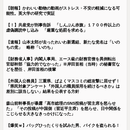
【朗報】かわいい動物の動画がストレス・不安の軽減になる可
能性。英大学の研究で実証
【！】共産党が刑事告訴 「しんぶん赤旗」１７００件以上の
虚偽購読申し込み 「厳重な処罰を求める」
【速報】山本太郎が去ったれいわ新選組、新たな党名は「いの
ちの党」 略称「いのち」
【財務省人事】内閣人事局、エース級の財務官僚を異例転出
官邸幹部「協力的でなかった」※岸田首相（当時）の秘書官な
どを歴任 、岸田首相の後輩
【外国人公務員】三重県、ぱよくマスコミの総攻撃に屈せず！
「県民対象アンケート『外国人の職員採用を続けるべきか』は
差別に該当しない」結果を公表する方針
森山前幹事長が暴露「高市総理のSNS投稿が習主席を怒らせ
た」 「その投稿が中国側（習近平主席）を怒らせ、日中関係を
こじらせる大きなきっかけになった」
【爆笑ｗ】バッグひったくりを試みた男、バイクを盗られる！