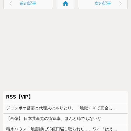
home
前の記事
次の記事
RSS【VIP】
ジャンポケ斎藤と代理人のやりとり、「地獄すぎて完全にコントになってる……」と衝撃を受ける人が続出中
【画像】 日本共産党の街宣車、ほんと碌でもないな
積水ハウス「地面師に55億円騙し取られた…」ワイ「はえーかわいそう…会社滅茶苦茶やろなぁ」