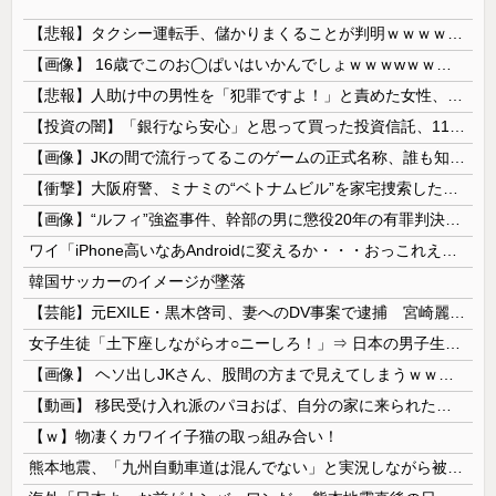
【悲報】タクシー運転手、儲かりまくることが判明ｗｗｗｗｗｗｗｗ
【画像】 16歳でこのお◯ぱいはいかんでしょｗｗｗwｗｗｗｗｗｗｗｗ❤
【悲報】人助け中の男性を「犯罪ですよ！」と責めた女性、警察が来た瞬間逃げる
【投資の闇】「銀行なら安心」と思って買った投資信託、11年後に確認した結果……
【画像】JKの間で流行ってるこのゲームの正式名称、誰も知らないｗｗｗｗ
【衝撃】大阪府警、ミナミの“ベトナムビル”を家宅捜索した結果・・・・・・
【画像】“ルフィ”強盗事件、幹部の男に懲役20年の有罪判決確定！！！
ワイ「iPhone高いなあAndroidに変えるか・・・おっこれええやん！」→iPhoneより高い
韓国サッカーのイメージが墜落
【芸能】元EXILE・黒木啓司、妻へのDV事案で逮捕 宮崎麗果被告は全身打撲・頭部裂傷などのけが
女子生徒「土下座しながらオ○ニーしろ！」⇒ 日本の男子生徒への性的いじめ動画がエ□すぎる
【画像】 ヘソ出しJKさん、股間の方まで見えてしまうｗｗｗｗｗｗｗｗｗ
【動画】 移民受け入れ派のパヨおば、自分の家に来られたら全力で拒否るｗｗｗｗｗｗｗｗｗｗｗｗ
【ｗ】物凄くカワイイ子猫の取っ組み合い！
熊本地震、「九州自動車道は混んでない」と実況しながら被災地へ向かう有名アナなどに批判殺到 全国紙記者「最新の状況をいち早く伝えることは報道機関としての責務」「情報を取り上げることには大きな意義がある」