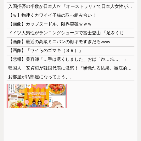
入国拒否の半数が日本人!? 「オーストラリアで日本人女性が売春」
【ｗ】物凄くカワイイ子猫の取っ組み合い！
【画像】カップヌードル、限界突破ｗｗｗ
ドイツ人男性がランニングシューズで富士登山 「足をくじいて動けない」
【画像】最近の高級ミニバンの顔キモすぎだろwww
【画像】「ワイらのゴマキ（３９）」
【悲報】美容師「…手は尽くしました」おば「ｱｯ…ｯｽ…」→
韓国人「安貞桓が韓国代表に激怒！『惨憺たる結果、徹底的な刷新が必要だ』と監督や協会を痛烈批判」
お部屋が汚部屋になってまう、、