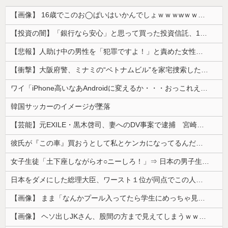
【画像】 16歳でこのお◯ぱいはいかんでしょｗｗｗwｗｗｗｗｗｗｗｗ❤
【投資の闇】「銀行なら安心」と思って買った投資信託、11年後に確認した結果……
【悲報】人助け中の男性を「犯罪ですよ！」と責めた女性、警察が来た瞬間逃げる
【衝撃】大阪府警、ミナミの“ベトナムビル”を家宅捜索した結果・・・・・・
ワイ「iPhone高いなあAndroidに変えるか・・・おっこれええやん！」→iPhoneより高い
韓国サッカーのイメージが墜落
【芸能】元EXILE・黒木啓司、妻へのDV事案で逮捕 宮崎麗果被告は全身打撲・頭部裂傷などのけが
彼氏が『この車』買おうとして私とケンカになってるんだけどｗｗｗｗｗｗ
女子生徒「土下座しながらオ○ニーしろ！」⇒ 日本の男子生徒への性的いじめ動画がエ□すぎる
日本をダメにした総理大臣、ワースト１位が同点でこの人ｗｗｗｗｗｗ
【画像】 まま「なんかプール入ってたら学生にめっちゃ見られたw」
【画像】 ヘソ出しJKさん、股間の方まで見えてしまうｗｗｗｗｗｗｗｗｗ