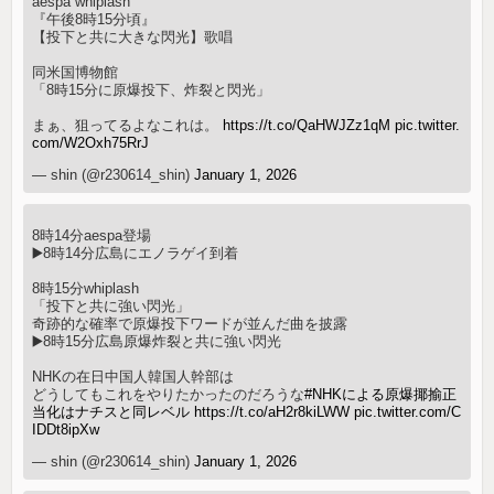
aespa whiplash
『午後8時15分頃』
【投下と共に大きな閃光】歌唱
同米国博物館
「8時15分に原爆投下、炸裂と閃光」
まぁ、狙ってるよなこれは。
https://t.co/QaHWJZz1qM
pic.twitter.
com/W2Oxh75RrJ
— shin (@r230614_shin)
January 1, 2026
8時14分aespa登場
▶️8時14分広島にエノラゲイ到着
8時15分whiplash
「投下と共に強い閃光」
奇跡的な確率で原爆投下ワードが並んだ曲を披露
▶️8時15分広島原爆炸裂と共に強い閃光
NHKの在日中国人韓国人幹部は
どうしてもこれをやりたかったのだろうな
#NHKによる原爆揶揄正
当化はナチスと同レベル
https://t.co/aH2r8kiLWW
pic.twitter.com/C
IDDt8ipXw
— shin (@r230614_shin)
January 1, 2026