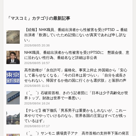
「マスコミ」カテゴリの最新記事
【続報】NHK職員、番組出演者から性被害を受けPTSD → 番組
出演者「飲酒していたため記憶にないが真実であれば申し訳な
い」
2026/08/05 20:36
NHK職員、番組出演者から性被害を受けPTSDに 懇親会後、意
に沿わない性行為、番組名など詳細は非公表
2026/08/05 16:57
高市政権が「永住許可」厳格化、事実上抑止 外国籍から「安心
して暮らせなくなる」「今の日本は居づらい」「自分を成長さ
せられない。帰国するか他の国に行くかも選択肢」と落胆の声
2026/08/05 11:01
（ ´_ゝ`）石破前首相、きのう記者団に「日本は少子高齢化が世
界トップ。財政は世界で一番悪い」
2026/08/04 16:24
【テレビ】橋下徹氏「男系男子は重要かもしれないが、これ一
本やりでやっていけるのなら、世界各国の王室はすべてが残っ
ているはず」
2026/08/03 07:17
（ ´_ゝ`）サンモニ 膳場貴子アナ 高市首相の支持率下落の発言