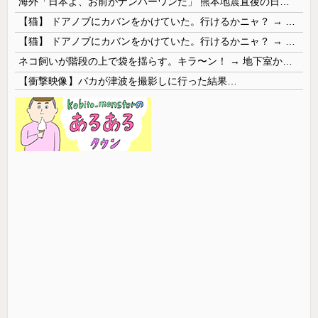
海外「日本よ、お前がナンバーワンだ」 熊本地震直後の日本の対応のスピードに世界が衝撃
【猫】 ドアノブにカバンをかけていた。行けるかニャ？ → 猫はこうなります…
【猫】 ドアノブにカバンをかけていた。行けるかニャ？ → 猫はこうなります…
ネコ飼いが階段の上で袋を揺らす。キラ〜ン！ → 地下室からヤツが現れる…
【衝撃映像】バカが津波を撮影しに行った結果…