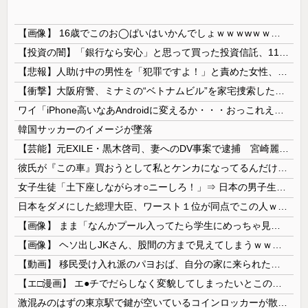
【画像】 16歳でこのお◯ぱいはいかんでしょｗｗｗwｗｗｗｗｗｗｗｗ❤
【投資の闇】「銀行なら安心」と思って買った投資信託、11年後に確認した結果……
【悲報】人助け中の男性を「犯罪ですよ！」と責めた女性、警察が来た瞬間逃げる
【衝撃】大阪府警、ミナミの“ベトナムビル”を家宅捜索した結果・・・・・・
ワイ「iPhone高いなあAndroidに変えるか・・・おっこれええやん！」→iPhoneより高い
韓国サッカーのイメージが墜落
【芸能】元EXILE・黒木啓司、妻へのDV事案で逮捕 宮崎麗果被告は全身打撲・頭部裂傷などのけが
彼氏が『この車』買おうとして私とケンカになってるんだけどｗｗｗｗｗｗ
女子生徒「土下座しながらオ○ニーしろ！」⇒ 日本の男子生徒への性的いじめ動画がエ□すぎる
日本をダメにした総理大臣、ワースト１位が同点でこの人ｗｗｗｗｗｗ
【画像】 まま「なんかプール入ってたら学生にめっちゃ見られたw」
【画像】 ヘソ出しJKさん、股間の方まで見えてしまうｗｗｗｗｗｗｗｗｗ
【動画】 移民受け入れ派のパヨおば、自分の家に来られたら全力で拒否るｗｗｗｗｗｗｗｗｗｗｗｗ
【エ□漫画】 エ●チでだらしなく変貌してしまったいとこのお姉ちゃんにチン○ン搾り取られちゃうショタ君…！
激混みのはずの東京駅で鍵が空いているコインロッカーが散見、「ラッキー」と思って中を確認してみると……