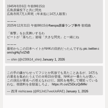
1945年8月6日 午前8時15分
広島原爆投下と共に閃光
広島市民7万人即死（年末迄に14万人殺害）
ーーー
2025年12月31日 午後8時15分
#aespa原爆ランプ事件
歌唱曲
「衝撃」をお見舞いするわ
ビートが「落ちた」途端「大きな閃光」と一緒にね
ーーー
最初からこの日本ヘイトがNHKの目的だったんですね
pic.twitter.c
om/sgHq7xIZhB
— shin (@r230614_shin)
January 1, 2026
この手の嫌がらせってフジとか民放でも見たことあるが、14万も
の署名を集めたうえでの８時15分登場。NHKが一番たちが悪い、
この演出が署名への答えなわけだ。国民を侮辱して嘲笑っている
わな。視聴料を全額返しろよ。
https://t.co/ZSDczQdWkr
— 西澤 nishizawa (@R1Jnl17veoUoRAE)
January 1, 2026