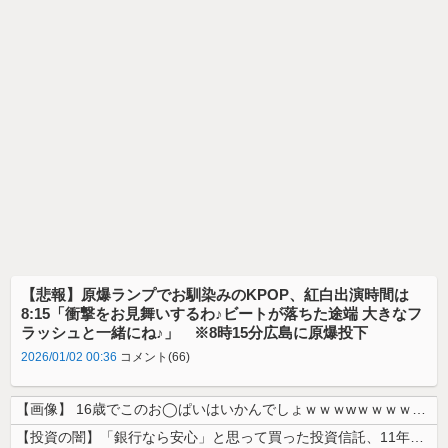
【悲報】原爆ランプでお馴染みのKPOP、紅白出演時間は
8:15「衝撃をお見舞いするわ♪ビートが落ちた途端 大きなフ
ラッシュと一緒にね♪」 ※8時15分広島に原爆投下
2026/01/02 00:36
コメント(66)
【画像】 16歳でこのお◯ぱいはいかんでしょｗｗｗwｗｗｗｗｗｗｗｗ❤
【投資の闇】「銀行なら安心」と思って買った投資信託、11年後に確認した...