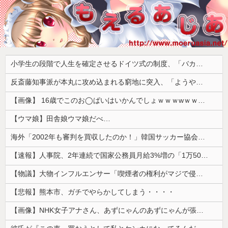
小学生の段階で人生を確定させるドイツ式の制度、「バカを振い落せるから合理的だ」と自惚れていた結果……
反斎藤知事派が本丸に攻め込まれる窮地に突入、「ようやく反撃のターンやね」と手際の良さに感心する人が続出中
【画像】 16歳でこのお◯ぱいはいかんでしょｗｗｗwｗｗｗｗｗｗｗｗ❤
【ウマ娘】田舎娘ウマ娘だべ…
海外「2002年も審判を買収したのか！」韓国サッカー協会による国際試合の審判買収が発覚し大騒ぎ！【海外の反応】
【速報】人事院、2年連続で国家公務員月給3%増の「1万5056円」引き上げ勧告 2年で6%超え
【物議】大物インフルエンサー「喫煙者の権利がマジで侵害されてる。いくら税金払ってるんだ」
【悲報】熊本市、ガチでやらかしてしまう・・・・
【画像】NHK女子アナさん、あずにゃんのあずにゃんが張ってしまう