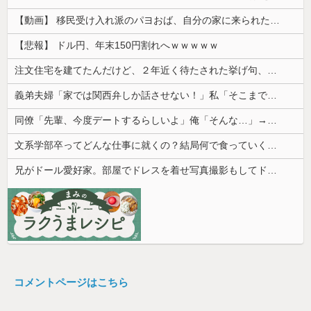
【動画】 移民受け入れ派のパヨおば、自分の家に来られたら全力で拒否るｗｗｗｗｗｗｗｗｗｗｗｗ
【悲報】 ドル円、年末150円割れへｗｗｗｗｗ
注文住宅を建てたんだけど、２年近く待たされた挙げ句、追加費用1400万請求された。流石におかしいよね？
義弟夫婦「家では関西弁しか話させない！」私「そこまで徹底するの？」→その教育方針が思わぬ結果を招いて…
同僚「先輩、今度デートするらしいよ」俺「そんな…」→密かに想い続けていた相手の話を聞いて落ち込んで…
文系学部卒ってどんな仕事に就くの？結局何で食っていくかわからないんだけど...
兄がドール愛好家。部屋でドレスを着せ写真撮影もしてドン引きした
コメントページはこちら