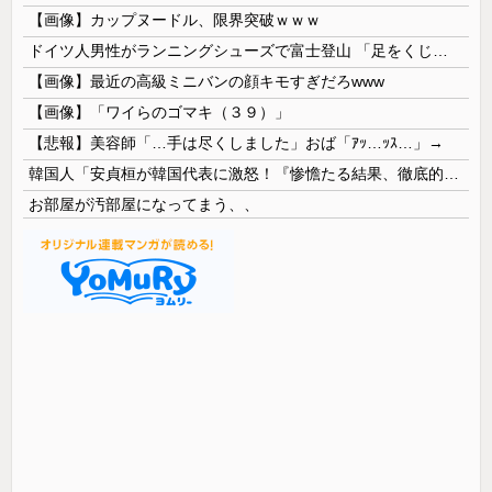
【画像】カップヌードル、限界突破ｗｗｗ
ドイツ人男性がランニングシューズで富士登山 「足をくじいて動けない」
【画像】最近の高級ミニバンの顔キモすぎだろwww
【画像】「ワイらのゴマキ（３９）」
【悲報】美容師「…手は尽くしました」おば「ｱｯ…ｯｽ…」→
韓国人「安貞桓が韓国代表に激怒！『惨憺たる結果、徹底的な刷新が必要だ』と監督や協会を痛烈批判」
お部屋が汚部屋になってまう、、