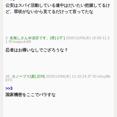
公安はスパイ活動している連中はだいたい把握してるけ
ど、罪状がないから見てるだけって言ってたな
3:
名無しさん＠涙目です。(茸) [ﾆﾀﾞ]
2025/12/04(木) 10:56:11.2
1 ID:ksapxJu00
忍者はお構いなしでござろうな？
45:
カノープス(庭) [CH]
2025/12/04(木) 11:10:24.37 ID:xGuyBb
EF0
>>3
国家機密をここでバラすな