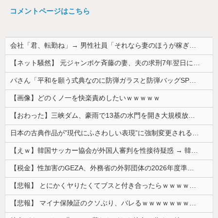
コメントページはこちら
会社「君、転勤ね」→ 男性社員「それなら妻のほうが稼ぎいいんで辞めます」⇒ 結果・・・
【ネット騒然】 元ジャンポケ斉藤の妻、夫の求刑7年翌日にインスタ更新！その内容がガチでヤバすぎる…
パさん「平和を願う式典なのに防弾ガラスと防弾バッグSPで囲まれた壇上でスピーチする人が総理大臣」
【画像】どのくノ一を快楽責めしたいｗｗｗｗｗ
【おわった】三峡ダム、豪雨で13基の水門を開き大規模放流開始か 下流の工場地帯に洪水流入で崩壊はじまる
日本の古典作品が”現代にふさわしい表現”に強制変更される事態が進行中、今の価値観に照らせば……
【えｗ】韓国サッカー協会が外国人審判を性接待疑惑 → 韓国ネットに動揺広がる「信じられない」「要求した外国人審判もおかしい」「韓国以外の国にも要...
【税金】性加害のGEZA、外務省の外郭団体の2026年度準公金事業に選ばれていた…ネット「首相を小馬鹿にしながら公金に群がってたの？」「右手で補...
【悲報】 とにかくヤりたくてブスと付き合ったらｗｗｗｗｗｗｗｗｗｗｗｗｗｗｗ
【悲報】 マイナ保険証のクソぶり、バレるｗｗｗｗｗｗｗｗｗ