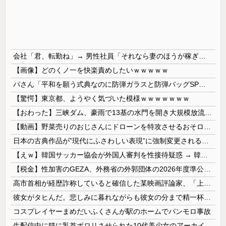
会社「君、転勤ね」→ 男性社員「それなら妻のほうが稼ぎいいんで辞めます」⇒ 結果・・・
【画像】どのくノ一を快楽責めしたいｗｗｗｗｗ
パさん「平和を願う式典なのに防弾ガラスと防弾バッグSPで囲まれた壇上でスピーチする人が総理大臣」
【驚愕】東京都、ようやく気づいた模様ｗｗｗｗｗｗｗ
【おわった】三峡ダム、豪雨で13基の水門を開き大規模放流開始か 下流の工場地帯に洪水流入で崩壊はじまる
【動画】野菜売りのおじさんにドローンを特攻させるおそロシア。
日本の古典作品が”現代にふさわしい表現”に強制変更される事態が進行中、今の価値観に照らせば……
【えｗ】韓国サッカー協会が外国人審判を性接待疑惑 → 韓国ネットに動揺広がる「信じられない」「要求した外国人審判もおかしい」「韓国以外の国にも要...
【税金】性加害のGEZA、外務省の外郭団体の2026年度準公金事業に選ばれていた…ネット「首相を小馬鹿にしながら公金に群がってたの？」「右手で補...
高市首相が経歴詐称していると確信した某映画評論家、「上級公務員試験に合格とは書いてないんですが…」とツッコミを受けまくり……
彼女がタヒんだ。悲しみに暮れながらも彼女の分まで精一杯生きようと誓った。だが実は生きていた！突撃するとふっくらした顔で大きなお腹を抱えて...
コスプレイヤーまめだいふくさんが駅のホームでパンモロ事故
生配信中に猫に乳首ポロリさせられた10代美少女のアーカイブ、500万再生越えｗｗｗ