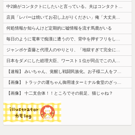
中2娘がコンタクトにしたいと言っている。夫はコンタクトは高校生からと猛反対してて、どうしたらいい？
店員「レバーは焼いてお召し上がりください」俺「大丈夫でしょ」→生で食べた瞬間、店員が血相を変えてきて…
何処情報か知らんけど定期的に嘘情報を流す馬鹿がいる
毎日のように電車で痴漢に遭うので、背中を押すフリをしてある作戦をしたら...
ジャンポケ斎藤と代理人のやりとり、「地獄すぎて完全にコントになってる……」と衝撃を受ける人が続出中
日本をダメにした総理大臣、ワースト１位が同点でこの人ｗｗｗｗｗｗ
【速報】 みいちゃん、覚醒し戦闘民族化。お子様二人をフルボッコにしてしまう
【画像】 トラックの運ちゃん御用達ターミナル食堂のざっかけないオムライスｗｗｗｗｗｗｗｗｗｗ
【画像】 十二支合体！！ところでその前足、猫じゃね？