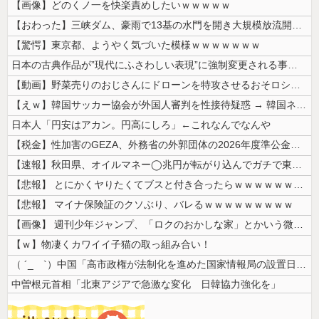
【画像】どのくノ一を快楽責めしたいｗｗｗｗｗ
【おわった】三峡ダム、豪雨で13基の水門を開き大規模放流開始か 下流の...
【驚愕】東京都、ようやく気づいた模様ｗｗｗｗｗｗｗ
日本の古典作品が”現代にふさわしい表現”に強制変更される事態が進行中、...
【動画】野菜売りのおじさんにドローンを特攻させるおそロシア。
【えｗ】韓国サッカー協会が外国人審判を性接待疑惑 → 韓国ネットに動揺...
日本人「円安はアカン。円高にしろ」←これなんでなんや
【税金】性加害のGEZA、外務省の外郭団体の2026年度準公金事業に選...
【速報】秋田県、オイルマネー◯兆円が転がり込んでガチで東北最強へ
【悲報】 とにかくヤりたくてブスと付き合ったらｗｗｗｗｗｗｗｗｗｗｗｗ...
【悲報】 マイナ保険証のクソぶり、バレるｗｗｗｗｗｗｗｗｗ
【画像】 週刊少年ジャンプ、「ロクのおかしな家」とかいう微妙な漫画を巻...
【ｗ】物凄くカワイイ子猫の取っ組み合い！
（ ´_ゝ`）中国「高市政権が法制化を進めた国家情報局の設置日が7月3...
中曽根元首相「北東アジアで急激な変化 日韓協力強化を」