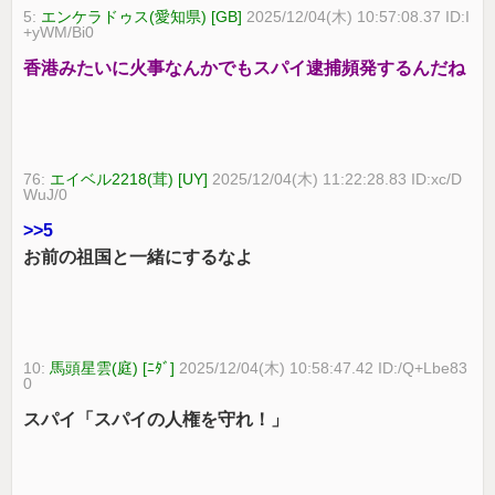
5:
エンケラドゥス(愛知県) [GB]
2025/12/04(木) 10:57:08.37 ID:I
+yWM/Bi0
香港みたいに火事なんかでもスパイ逮捕頻発するんだね
76:
エイベル2218(茸) [UY]
2025/12/04(木) 11:22:28.83 ID:xc/D
WuJ/0
>>5
お前の祖国と一緒にするなよ
10:
馬頭星雲(庭) [ﾆﾀﾞ]
2025/12/04(木) 10:58:47.42 ID:/Q+Lbe83
0
スパイ「スパイの人権を守れ！」