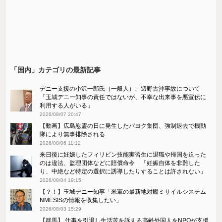
「国内」カテゴリの最新記事
デニー支援の小沢一郎氏（一般人）、辺野古沖事故について
「玉城デニー知事の責任ではないが、不幸な出来事を悪宣伝に
利用する人がいる」
2026/08/07 20:47
【動画】広島慰霊の日に発生したパヨク集団、強制退去で機動
隊により無事排除される
2026/08/06 11:12
来日後に妊娠したフィリピン技能実習生に退職や帰国を迫った
のは違法、監理団体などに賠償命令 「妊娠自体を非難した
り、中絶など特定の選択に誘導したりすることは許されない」
2026/08/04 19:15
【？！】玉城デニー知事「米軍の最新地対艦ミサイルシステム
NMESISの情報を収集したい」
2026/08/03 15:29
【群馬】 仕事を引退し生活苦を訴える高齢外国人をNPOが支援