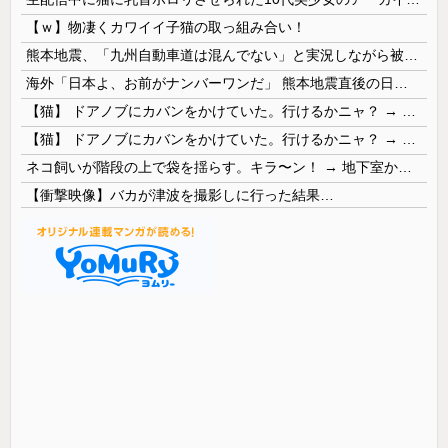
【ｗ】物凄くカワイイ子猫の取っ組み合い！
熊本地震、「九州自動車道は混んでない」と実況しながら被災地へ向かう有名アナなどに批判殺到 全国紙記者「最新の状況をいち早く伝えることは報道機関としての責務」「情報を取り上げることには大きな意義がある」
海外「日本よ、お前がナンバーワンだ」 熊本地震直後の日本の対応のスピードに世界が衝撃
【猫】 ドアノブにカバンをかけていた。行けるかニャ？ → 猫はこうなります…
【猫】 ドアノブにカバンをかけていた。行けるかニャ？ → 猫はこうなります…
ネコ飼いが階段の上で袋を揺らす。キラ〜ン！ → 地下室からヤツが現れる…
【衝撃映像】バカが津波を撮影しに行った結果…