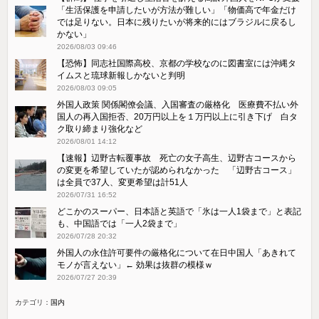
「生活保護を申請したいが方法が難しい」「物価高で年金だけ
では足りない。日本に残りたいが将来的にはブラジルに戻るし
かない」
2026/08/03 09:46
【恐怖】同志社国際高校、京都の学校なのに図書室には沖縄タ
イムスと琉球新報しかないと判明
2026/08/03 09:05
外国人政策 関係閣僚会議、入国審査の厳格化 医療費不払い外
国人の再入国拒否、20万円以上を１万円以上に引き下げ 白タ
ク取り締まり強化など
2026/08/01 14:12
【速報】辺野古転覆事故 死亡の女子高生、辺野古コースから
の変更を希望していたが認められなかった 「辺野古コース」
は全員で37人、変更希望は計51人
2026/07/31 16:52
どこかのスーパー、日本語と英語で「氷は一人1袋まで」と表記
も、中国語では「一人2袋まで」
2026/07/28 20:32
外国人の永住許可要件の厳格化について在日中国人「あきれて
モノが言えない」← 効果は抜群の模様ｗ
2026/07/27 20:39
カテゴリ：
国内