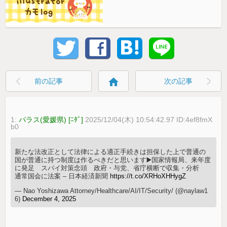
home
前の記事
次の記事
1:
パラス(愛媛県) [ﾆﾀﾞ]
2025/12/04(木) 10:54:42.97 ID:4ef8fmX
b0
新たな法改正として法律による適正手続きは担保した上で普通の
国が普通に持つ制度は作るべきだと思います▶️国家情報局、来年度
に発足 スパイ対策念頭 政府・与党、省庁横断で収集・分析
通常国会に法案 – 日本経済新聞
https://t.co/XRHoXHHygZ
— Nao Yoshizawa Attorney/Healthcare/AI/IT/Security/ (@naylaw1
6)
December 4, 2025