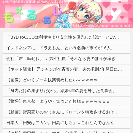
「BYD RACCOは利便性より安全性を優先した設計」とEV推進派がスカスカ構造を絶賛、これがRACCOの一番の特徴よな
インドネシアに「ドラえもん」という名前の市民が16人、「のび太」は181人
会社「君、転勤ね」→ 男性社員「それなら妻のほうが稼ぎいいんで辞めます」⇒ 結果・・・
【ネット騒然】 元ジャンポケ斉藤の妻、夫の求刑7年翌日にインスタ更新！その内容がガチでヤバすぎる…
【画像】どのくノ一を快楽責めしたいｗｗｗｗｗ
「身内だけの集まりだから」結婚4年の妻を外した食事会、その義理の両親が泊まりに来ると言い出して
【驚愕】東京都、ようやく気づいた模様ｗｗｗｗｗｗｗ
【動画】野菜売りのおじさんにドローンを特攻させるおそロシア。
日本人「円安はアカン。円高にしろ」←これなんでなんや