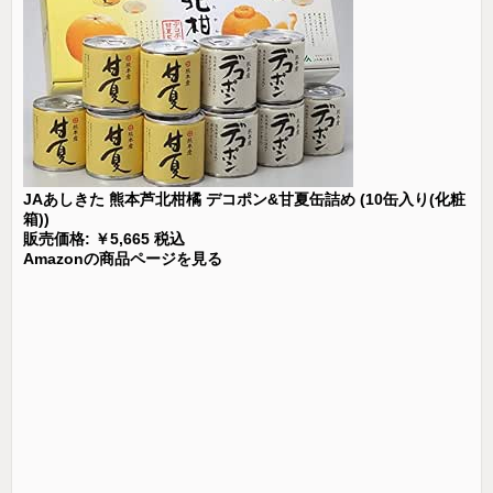
JAあしきた 熊本芦北柑橘 デコポン&甘夏缶詰め (10缶入り(化粧
箱))
販売価格: ￥5,665 税込
Amazonの商品ページを見る