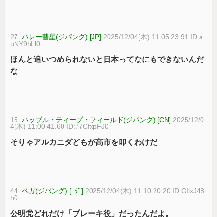
27:
ハレー彗星(ジパング) [JP]
2025/12/04(木) 11:05:23.91 ID:a
uNY9hLl0
ほんと追いつめられないと日本ってなにもできないんだ
な
15:
ハッブル・ディープ・フィールド(ジパング) [CN]
2025/12/0
4(木) 11:00:41.60 ID:77CfxpFJ0
そりゃアルカニダどもが高市を叩くわけだ
44:
ベガ(ジパング) [ﾆﾀﾞ]
2025/12/04(木) 11:10:20.20 ID:GIlxJ48
h0
公明党どれだけ「ブレーキ役」だったんだよ。