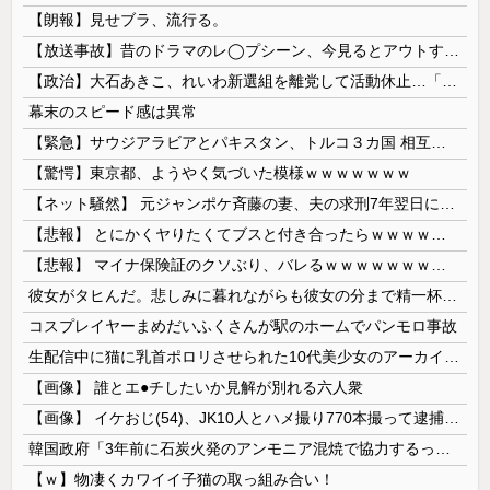
【朗報】見せブラ、流行る。
【放送事故】昔のドラマのレ◯プシーン、今見るとアウトすぎる・・・
【政治】大石あきこ、れいわ新選組を離党して活動休止…「スジは通します」とは何だったのか
幕末のスピード感は異常
【緊急】サウジアラビアとパキスタン、トルコ３カ国 相互防衛協定締結
【驚愕】東京都、ようやく気づいた模様ｗｗｗｗｗｗｗ
【ネット騒然】 元ジャンポケ斉藤の妻、夫の求刑7年翌日にインスタ更新！その内容がガチでヤバすぎる…
【悲報】 とにかくヤりたくてブスと付き合ったらｗｗｗｗｗｗｗｗｗｗｗｗｗｗｗ
【悲報】 マイナ保険証のクソぶり、バレるｗｗｗｗｗｗｗｗｗ
彼女がタヒんだ。悲しみに暮れながらも彼女の分まで精一杯生きようと誓った。だが実は生きていた！突撃するとふっくらした顔で大きなお腹を抱えて...
コスプレイヤーまめだいふくさんが駅のホームでパンモロ事故
生配信中に猫に乳首ポロリさせられた10代美少女のアーカイブ、500万再生越えｗｗｗ
【画像】 誰とエ●チしたいか見解が別れる六人衆
【画像】 イケおじ(54)、JK10人とハメ撮り770本撮って逮捕ｗｗｗｗｗｗｗ
韓国政府「3年前に石炭火発のアンモニア混焼で協力するっていったけどあれ取りやめな。政権変わったし」……韓国とまともな協力ができない理由、これなんですよね
【ｗ】物凄くカワイイ子猫の取っ組み合い！