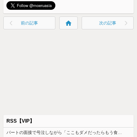
home
前の記事
次の記事
RSS【VIP】
パートの面接で号泣しながら「ここもダメだったらもう食べていけないんです」って熱弁してた人がいた