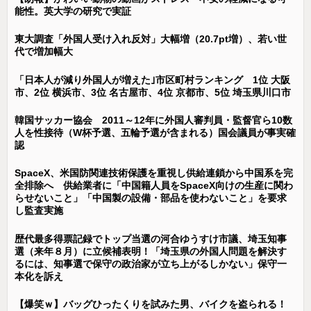
能性。英大学の研究で実証
東大調査「外国人受け入れ反対」大幅増（20.7pt増）、若い世
代で増加幅大
「日本人が減り外国人が増えた｣市区町村ランキング 1位 大阪
市、2位 横浜市、3位 名古屋市、4位 京都市、5位 埼玉県川口市
韓国サッカー協会 2011～12年に外国人審判員・監督官ら10数
人を性接待（W杯予選、五輪予選が含まれる）国会議員が事実確
認
SpaceX、米国防関連技術保護を重視し供給連鎖から中国系を完
全排除へ 供給業者に「中国籍人員をSpaceX向けの生産に関わ
らせないこと」「中国製の設備・部品を使わないこと」を要求
し監査実施
歴代最多得票記録でトップ当選の河合ゆうすけ市議、埼玉知事
選（来年８月）に立候補表明！「埼玉県の外国人問題を解決す
るには、知事選で保守の政治家が立ち上がるしかない」保守一
本化を訴え
【爆笑ｗ】バッグひったくりを試みた男、バイクを盗られる！