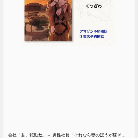
会社「君、転勤ね」→ 男性社員「それなら妻のほうが稼ぎいいんで辞めます」⇒ 結果・・・