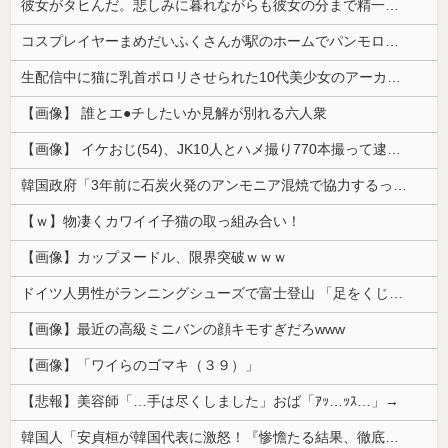
彼女がタヒんだ。悲しみに暮れながらも彼女の分まで精一杯生きようと誓った。だが実は生きていた！突撃するとふっくらした顔で大きなお腹を抱えて...
コスプレイヤーまめだいふくさんが駅のホームでパンモロ事故
生配信中に猫に乳首ポロリさせられた10代美少女のアーカイブ、500万再生越えｗｗｗ
【画像】 誰とエ●チしたいか見解が別れる六人衆
【画像】 イケおじ(54)、JK10人とハメ撮り770本撮って逮捕ｗｗｗｗｗｗｗ
韓国政府「3年前に石炭火発のアンモニア混焼で協力するっていったけどあれ取りやめな。政権変わったし」……韓国とまともな協力ができない理由、これなんですよね
【ｗ】物凄くカワイイ子猫の取っ組み合い！
【画像】カップヌードル、限界突破ｗｗｗ
ドイツ人男性がランニングシューズで富士登山 「足をくじいて動けない」
【画像】最近の高級ミニバンの顔キモすぎだろwww
【画像】「ワイらのゴマキ（３９）」
【悲報】美容師「…手は尽くしました」おば「ｱｯ…ｯｽ…」→
韓国人「安貞桓が韓国代表に激怒！『惨憺たる結果、徹底的な刷新が必要だ』と監督や協会を痛烈批判」