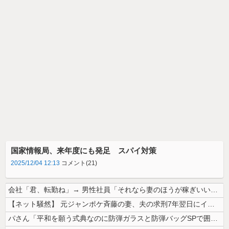
国家情報局、来年度にも発足 スパイ対策
2025/12/04 12:13
コメント(21)
会社「君、転勤ね」→ 男性社員「それなら妻のほうが稼ぎいいんで辞めます...
【ネット騒然】 元ジャンポケ斉藤の妻、夫の求刑7年翌日にインスタ更新！...
パさん「平和を願う式典なのに防弾ガラスと防弾バッグSPで囲まれた壇上で...