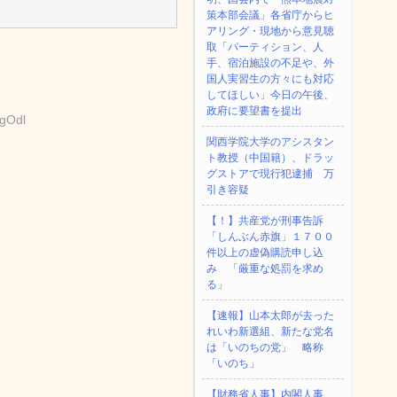
策本部会議」各省庁からヒ
アリング・現地から意見聴
取「パーティション、人
手、宿泊施設の不足や、外
国人実習生の方々にも対応
してほしい」今日の午後、
政府に要望書を提出
+gOdl
関西学院大学のアシスタン
ト教授（中国籍）、ドラッ
グストアで現行犯逮捕 万
引き容疑
【！】共産党が刑事告訴
「しんぶん赤旗」１７００
件以上の虚偽購読申し込
み 「厳重な処罰を求め
る」
【速報】山本太郎が去った
れいわ新選組、新たな党名
は「いのちの党」 略称
「いのち」
【財務省人事】内閣人事