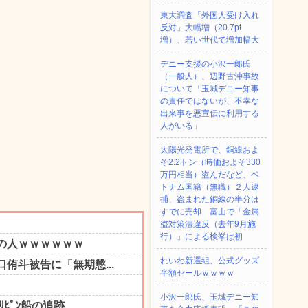
東大調査「外国人受け入れ
反対」大幅増（20.7pt
増）、若い世代で増加幅大
デニー支援の小沢一郎氏
（一般人）、辺野古沖事故
について「玉城デニー知事
の責任ではないが、不幸な
出来事を悪宣伝に利用する
人がいる」
太陽光発電所で、銅線およ
そ2.2トン（時価およそ330
万円相当）盗んだなど、ベ
トナム国籍（無職）２人逮
捕、盗まれた銅線の半分は
すでに売却 富山で「金属
盗対策法違反（去年9月施
行）」による検挙は初
れいわ新選組、公式グッズ
半額セールｗｗｗｗ
小沢一郎氏、玉城デニー知