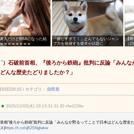
美人だけどBBAになった結
「嬉しすぎて！」とんでもないジャン
【画
ｗｗｗｗｗｗｗｗ
プ力を発揮する柴犬が話題に
（2
を募
_ゝ`）石破前首相、『後ろから鉄砲』批判に反論「みん
どんな歴史たどりましたか？」
月03日20:15 / カテゴリ：
自民党
 ★
2025/12/03(水) 19:13:31.31 ID:+fw1C0lw
首相“後ろから鉄砲”批判に反論「みんなが黙るってことで日本はどんな歴史
ス)
https://t.co/qB2SNglwkw