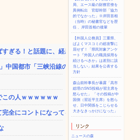
局、エース級の財務官僚を
異例転出 官邸幹部「協力
的でなかった」※岸田首相
（当時）の秘書官などを歴
任 、岸田首相の後輩
【外国人公務員】三重県、
ぱよくマスコミの総攻撃に
屈せず！「県民対象アンケ
すぎる！と話題に、経歴自...
ート『外国人の職員採用を
続けるべきか』は差別に該
中国都市「三峡沿線の道...
当しない」結果を公表する
方針
森山前幹事長が暴露「高市
総理のSNS投稿が習主席を
怒らせた」 「その投稿が中
でこの人ｗｗｗｗｗｗ
国側（習近平主席）を怒ら
せ、日中関係をこじらせる
大きなきっかけになった」
完全にコントになってる…...
リンク
な
ニュースの森