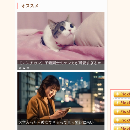
オススメ
【マンチカン】子猫同士のケンカが可愛すぎるｗ
ｗｗｗ
大学入ったら彼女できるって言ってた奴来い