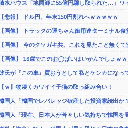
積水ハウス「地面師に55億円騙し取られた…」ワイ
【悲報】 ドル円、年末150円割れへｗｗｗｗｗ
【画像】 トラックの運ちゃん御用達ターミナル食堂
【画像】 今のクソガキ共、これを見たこと無くて渡
【画像】 16歳でこのお◯ぱいはいかんでしょｗ
彼氏が『この車』買おうとして私とケンカになっ
【ｗ】物凄くカワイイ子猫の取っ組み合い！
韓国人「韓国でレバレッジ破産した投資家続出か？‥損
韓国人「現在、日本人が苦々しい気持ちで韓国を見