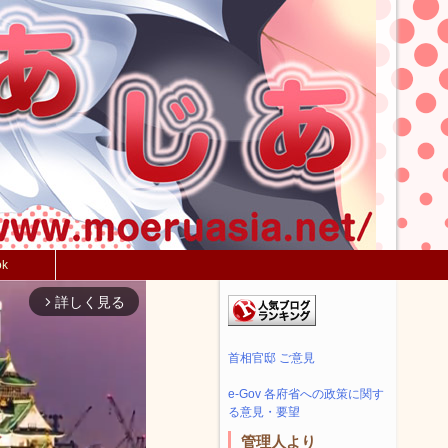
ok
詳しく見る
arrow_forward_ios
首相官邸 ご意見
e-Gov 各府省への政策に関す
る意見・要望
管理人より