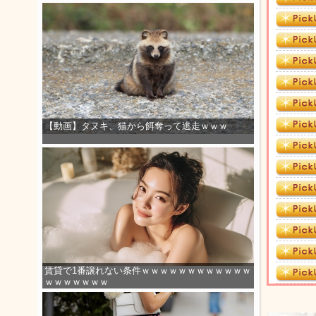
【動画】タヌキ、猫から餌奪って逃走ｗｗｗ
賃貸で1番譲れない条件ｗｗｗｗｗｗｗｗｗｗｗｗ
ｗｗｗｗｗｗｗ