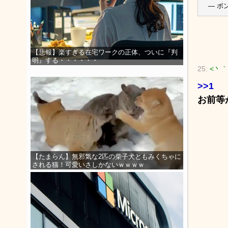
— ボン
【悲報】楽すぎる在宅ワークの正体、ついに『判
明』する・・・・・・
25:
<丶｀
>>1
お前等
【たまらん】無邪気な2匹の柴子犬ともみくちゃに
される猫！可愛いさしかないｗｗｗｗ