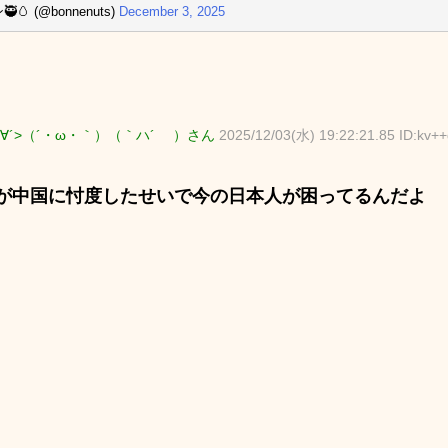
🥚 (@bonnenuts)
December 3, 2025
∀´>（´・ω・｀）（｀ハ´ ）さん
2025/12/03(水) 19:22:21.85 ID:kv+
が中国に忖度したせいで今の日本人が困ってるんだよ