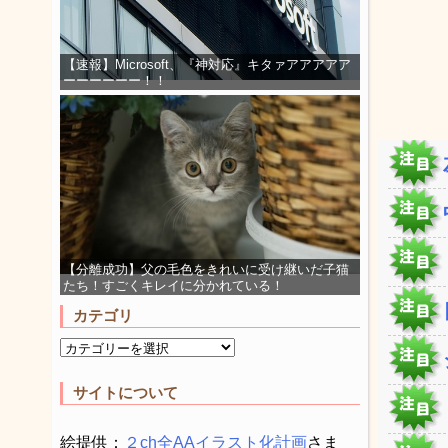
【速報】Microsoft、『神対応』キタァアアアアア
ーーーーーー！！
【分離成功】父の毛色をきれいに受け継いだ子猫
たち！すごくキレイに分かれている！
カテゴリ
サイトについて
絵提供：
２ch全AAイラスト化計画
さま