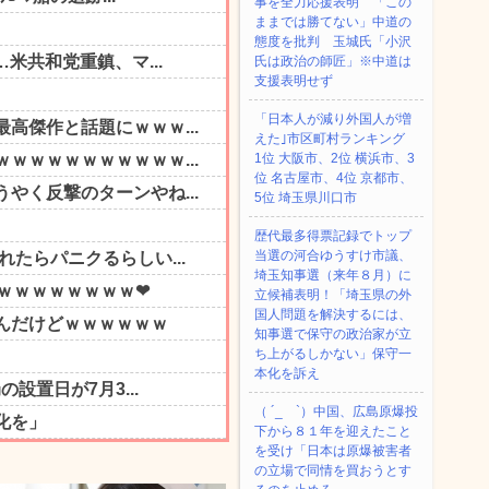
事を全力応援表明 「この
ままでは勝てない」中道の
態度を批判 玉城氏「小沢
氏は政治の師匠」※中道は
支援表明せず
「日本人が減り外国人が増
えた｣市区町村ランキング
1位 大阪市、2位 横浜市、3
位 名古屋市、4位 京都市、
5位 埼玉県川口市
歴代最多得票記録でトップ
当選の河合ゆうすけ市議、
埼玉知事選（来年８月）に
立候補表明！「埼玉県の外
国人問題を解決するには、
知事選で保守の政治家が立
ち上がるしかない」保守一
本化を訴え
（ ´_ゝ`）中国、広島原爆投
下から８１年を迎えたこと
を受け「日本は原爆被害者
の立場で同情を買おうとす