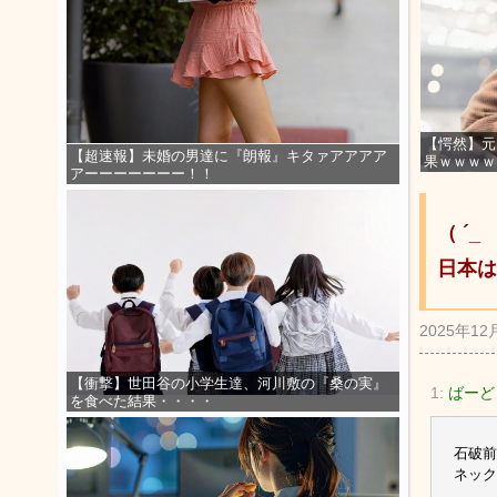
【愕然】元
【超速報】未婚の男達に『朗報』キタァアアアア
果ｗｗｗｗ
アーーーーーーー！！
（ ´
日本は
2025年12
【衝撃】世田谷の小学生達、河川敷の『桑の実』
1:
ばーど
を食べた結果・・・・
石破前
ネック