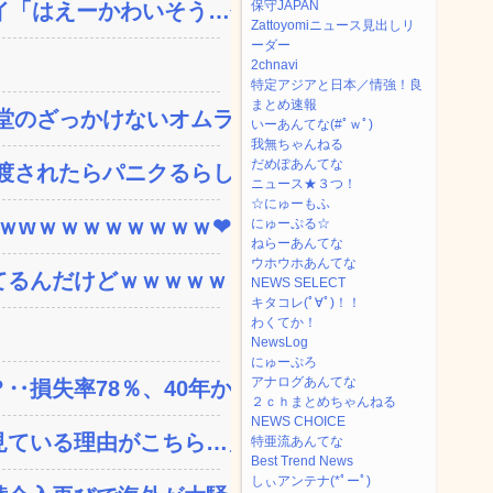
保守JAPAN
「はえーかわいそう…会...
Zattoyomiニュース見出しリ
ーダー
2chnavi
特定アジアと日本／情強！良
まとめ速報
のざっかけないオムライ...
いーあんてな(#ﾟｗﾟ)
我無ちゃんねる
だめぽあんてな
されたらパニクるらしい...
ニュース★３つ！
☆にゅーもふ
ｗｗwｗｗｗｗｗｗｗｗ❤
にゅーぷる☆
ねらーあんてな
ウホウホあんてな
てるんだけどｗｗｗｗｗｗ
NEWS SELECT
キタコレ(ﾟ∀ﾟ)！！
わくてか！
NewsLog
にゅーぷろ
アナログあんてな
失率78％、40年か...
２ｃｈまとめちゃんねる
NEWS CHOICE
ている理由がこちら…」→...
特亜流あんてな
Best Trend News
しぃアンテナ(*ﾟーﾟ)