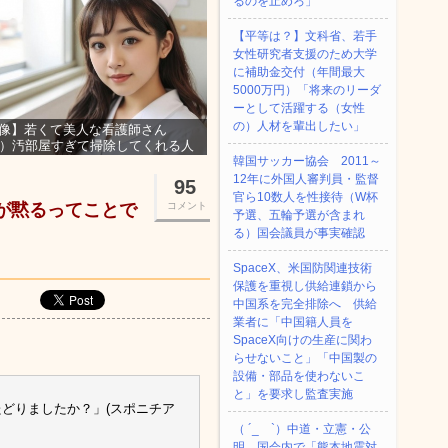
るのを止めろ」
【平等は？】文科省、若手
女性研究者支援のため大学
に補助金交付（年間最大
5000万円）「将来のリーダ
ーとして活躍する（女性
の）人材を輩出したい」
像】若くて美人な看護師さん
3）汚部屋すぎて掃除してくれる人
集ｗｗｗ
韓国サッカー協会 2011～
12年に外国人審判員・監督
95
官ら10数人を性接待（W杯
なが黙るってことで
コメント
予選、五輪予選が含まれ
る）国会議員が事実確認
SpaceX、米国防関連技術
保護を重視し供給連鎖から
中国系を完全排除へ 供給
業者に「中国籍人員を
SpaceX向けの生産に関わ
らせないこと」「中国製の
設備・部品を使わないこ
と」を要求し監査実施
たどりましたか？」(スポニチア
（ ´_ゝ`）中道・立憲・公
明、国会内で「熊本地震対