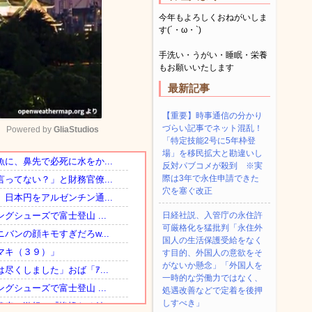
今年もよろしくおねがいしま
す(´・ω・`)
手洗い・うがい・睡眠・栄養
もお願いいたします
最新記事
【重要】時事通信の分かり
づらい記事でネット混乱！
Powered by 
GliaStudios
「特定技能2号に5年枠登
場」を移民拡大と勘違いし
反対パブコメが殺到 ※実
Mute
際は3年で永住申請できた
穴を塞ぐ改正
日経社説、入管庁の永住許
可厳格化を猛批判「永住外
国人の生活保護受給をなく
す目的、外国人の意欲をそ
がないか懸念」「外国人を
一時的な労働力ではなく、
処遇改善などで定着を後押
しすべき」