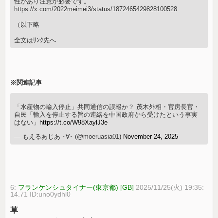
性があり注意が必要です。
https://x.com/2022meimei3/status/1872465429828100528
（以下略
全文はﾘﾝｸ先へ
※関連記事
「水産物の輸入停止」共同通信の誤報か？ 茂木外相・官房長官・
自民「輸入を停止する旨の連絡を中国政府から受けたという事実
はない」
https://t.co/W98XaylJ3e
— もえるあじあ ･∀･ (@moeruasia01)
November 24, 2025
6:
フランケンシュタイナー(東京都) [GB]
2025/11/25(火) 19:35:
14.71 ID:uno0ydhl0
草