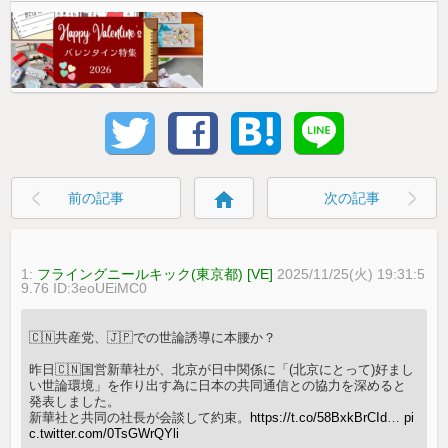
home
前の記事
次の記事
1:
フライングニールキック(東京都) [VE]
2025/11/25(火) 19:31:5
9.76 ID:3eoUEiMC0
🇨🇳共産党、🇯🇵での世論誘導に本腰か？
昨日🇨🇳国営新華社が、北京が日中関係に「(北京にとって)好まし
い世論環境」を作り出す為に日本の共同通信との協力を深めると
発表しました。
新華社と共同の社長が会談して約束。
https://t.co/58BxkBrCId
…
pi
c.twitter.com/0TsGWrQYli