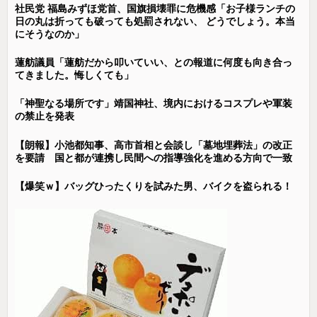
社民党 福島みずほ党首、国旗損壊罪に危機感「お子様ランチの
日の丸は折っても破っても処罰されない、 どうでしょう。本当
にそうなのか」
蓮舫議員「蓮舫だから叩いていい、との報道に何度も向き合っ
てきました。悔しくても」
「神聖なる場所です」靖国神社、境内におけるコスプレや軍装
の禁止を発表
【朗報】小池都知事、高市首相と会談し「墓地埋葬法」の改正
を要請 国と都が連携し民間への指導強化を進める方向で一致
【爆笑ｗ】バッグひったくりを試みた男、バイクを盗られる！