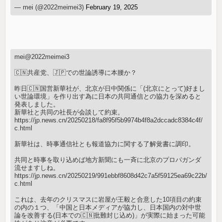
— mei (@2022meimei3)
February 19, 2025
mei@2022meimei3
🇨🇳共産党、🇯🇵での世論誘導に本腰か？
昨日🇨🇳国営新華社が、北京が日中関係に「(北京にとって)好まし
い世論環境」を作り出す為に日本の共同通信との協力を深めると
発表しました。
新華社と共同の社長が会談して約束。
https://jp.news.cn/20250218/fa8f95f5b9974b4f8a2dccadc8384c4f/
c.html
新華社は、時事通信社とも報道協力に関する了解覚書に調印。
共同と時事を取り込めば地方新聞にも一斉に北京のプロパガンダ
流せますしね。
https://jp.news.cn/20250219/991ebbf8608d42c7a5f59125ea69c22b/
c.html
これは、去年のクリスマスに岩屋が王毅と合意した10項目の約束
の内の１つ、「中国と日本メディアが協力し、日本国内の対中世
論を改善する(日本での🇨🇳批難封じ込め)」が実際に始まった可能