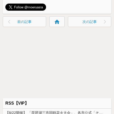
home
前の記事
次の記事
RSS【VIP】
【8/22開催】 「琵琶湖三市同時花火大会」、各市公式「そんな花火大会は存在しない」→ 高価チケットを購入した人達がSNS阿鼻叫喚