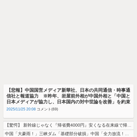
【悲報】中国国営メディア新華社、日本の共同通信・時事通
信社と報道協力 ※昨年、岩屋前外相が中国外相と「中国と
日本メディアが協力し、日本国内の対中世論を改善」を約束
2025/11/25 20:08
コメント(69)
【驚愕】 新幹線じゃなく『帰省費4000円』安くなる在来線で帰省した結...
中国「大豪雨！」三峡ダム「基礎部分破損」中国「全力放流！」台風13号「...