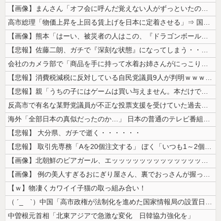
【画像】まんさん「オフ会に呼んだ覚えない人がずっといたので晒すわ」（パ...
高市総理「物価上昇を上回る賃上げを日本に定着させる」⇒ 国家公務員月...
【画像】熊本「はーい、被災者の人はこの、『ドラゴンボールの家』みたいな...
【悲報】佐藤二朗、ガチで『深刻な状態』になってしまう・・・・
会社のカメラ部で「商品を手に持って水着お姉さんがにっこり」を撮影、だが...
【悲報】消費税減税に反対している自民党議員9人が判明ｗｗｗｗｗｗ
【悲報】親「うちの子にはゲームは買い与えません。本だけで十分」→結果ｗ...
反高市で有名な某野党議員が不正な投票支援を受けていた過去が発掘、「説明...
海外「全部日本の真似だったのか…」 日本の普通のテレビ番組が最新SNS...
【悲報】 大分県、ガチで逝く・・・・・・
【悲報】 取引先専務「Aを20個注文する」 ぼく「いつも1～2個しか使...
【画像】北朝鮮のビアガール、エッッッッッッッッッッッッッッッッッ！
【画像】 例の美人すぎるおにぎり屋さん、裏でおっさんが握っていたｗｗｗ...
【ｗ】物凄くカワイイ子猫の取っ組み合い！
（ ´_ゝ`）中国「高市政権が法制化を進めた国家情報局の設置日が7月3...
中曽根元首相「北東アジアで急激な変化 日韓協力強化を」