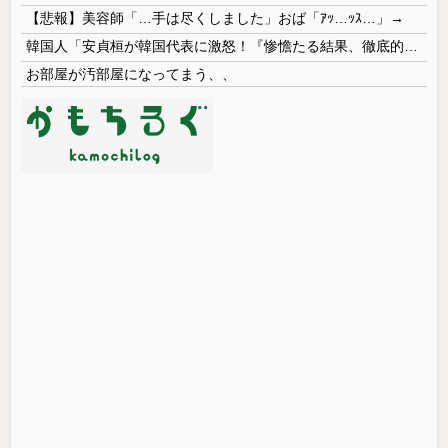
【悲報】美容師「…手は尽くしました」おば「ｱｯ…ｯｽ…」→
韓国人「安貞桓が韓国代表に激怒！『惨憺たる結果、徹底的な刷新が必要だ』と監督や協会を痛烈批判」
お部屋が汚部屋になってまう、、