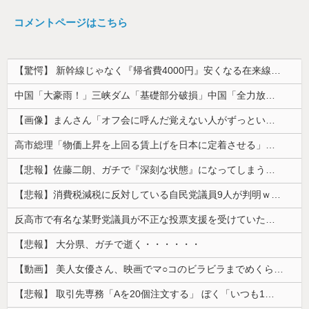
コメントページはこちら
【驚愕】 新幹線じゃなく『帰省費4000円』安くなる在来線で帰省した結果ｗｗｗｗｗ
中国「大豪雨！」三峡ダム「基礎部分破損」中国「全力放流！」台風13号「中国上陸予測」台風15号「中国接近（画像」中国「台風同時上陸！（穀物生産が...
【画像】まんさん「オフ会に呼んだ覚えない人がずっといたので晒すわ」（パシャ）
高市総理「物価上昇を上回る賃上げを日本に定着させる」⇒ 国家公務員月給3.51％増へ
【悲報】佐藤二朗、ガチで『深刻な状態』になってしまう・・・・
【悲報】消費税減税に反対している自民党議員9人が判明ｗｗｗｗｗｗ
反高市で有名な某野党議員が不正な投票支援を受けていた過去が発掘、「説明責任があるのでは？」と揶揄されており……
【悲報】 大分県、ガチで逝く・・・・・・
【動画】 美人女優さん、映画でマ○コのビラビラまでめくらせてしまうｗｗｗｗｗｗ
【悲報】 取引先専務「Aを20個注文する」 ぼく「いつも1～2個しか使わないけど本当に20であってる？」 取専「あってる」→結果『こう』なったんだが...