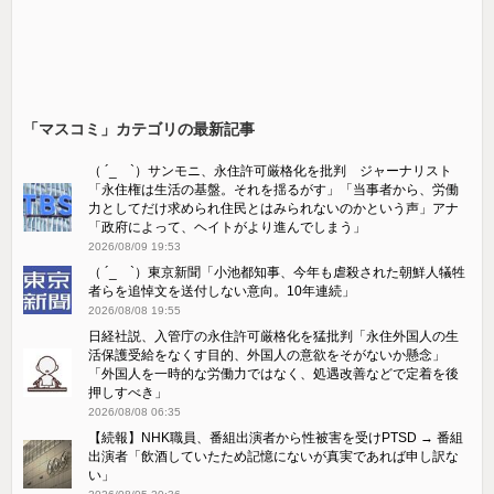
「マスコミ」カテゴリの最新記事
（ ´_ゝ`）サンモニ、永住許可厳格化を批判 ジャーナリスト
「永住権は生活の基盤。それを揺るがす」「当事者から、労働
力としてだけ求められ住民とはみられないのかという声」アナ
「政府によって、ヘイトがより進んでしまう」
2026/08/09 19:53
（ ´_ゝ`）東京新聞「小池都知事、今年も虐殺された朝鮮人犠牲
者らを追悼文を送付しない意向。10年連続」
2026/08/08 19:55
日経社説、入管庁の永住許可厳格化を猛批判「永住外国人の生
活保護受給をなくす目的、外国人の意欲をそがないか懸念」
「外国人を一時的な労働力ではなく、処遇改善などで定着を後
押しすべき」
2026/08/08 06:35
【続報】NHK職員、番組出演者から性被害を受けPTSD → 番組
出演者「飲酒していたため記憶にないが真実であれば申し訳な
い」