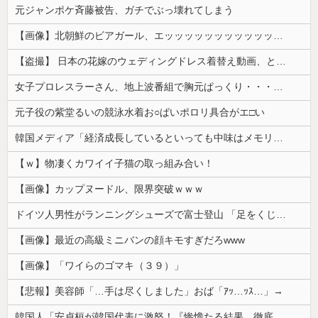
元ジャンポケ斉藤被告、ガチでぶっ壊れてしまう
【画像】北朝鮮のビアガール、エッッッッッッッッッッッッッッッッッ！
【盗撮】 日本の花嫁のウェディングドレス着替え動画、とんでもない神乳だと海外で話題に
女子プロレスラーさん、地上波番組で胸元ぱっくり・・・（※画像あり）
元子役の紫堂るいの競泳水着お○ぱいポロリ具合がエ□い
韓国メディア「経済成長しているといっても中味はメモリ価格だけ。雇用増加見通しが半減してしまった」……韓国の内需不況は根強い状況っすね
【ｗ】物凄くカワイイ子猫の取っ組み合い！
【画像】カップヌードル、限界突破ｗｗｗ
ドイツ人男性がランニングシューズで富士登山 「足をくじいて動けない」
【画像】最近の高級ミニバンの顔キモすぎだろwww
【画像】「ワイらのゴマキ（３９）」
【悲報】美容師「…手は尽くしました」おば「ｱｯ…ｯｽ…」→
韓国人「安貞桓が韓国代表に激怒！『惨憺たる結果、徹底的な刷新が必要だ』と監督や協会を痛烈批判」