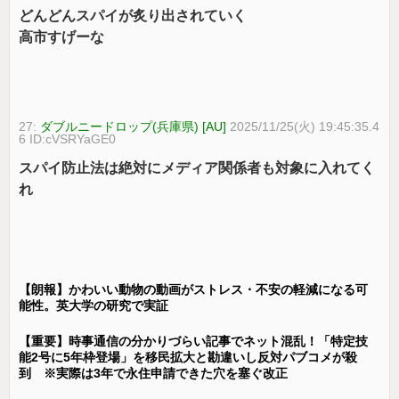
どんどんスパイが炙り出されていく
高市すげーな
27:
ダブルニードロップ(兵庫県) [AU]
2025/11/25(火) 19:45:35.4
6 ID:cVSRYaGE0
スパイ防止法は絶対にメディア関係者も対象に入れてく
れ
【朗報】かわいい動物の動画がストレス・不安の軽減になる可
能性。英大学の研究で実証
【重要】時事通信の分かりづらい記事でネット混乱！「特定技
能2号に5年枠登場」を移民拡大と勘違いし反対パブコメが殺
到 ※実際は3年で永住申請できた穴を塞ぐ改正