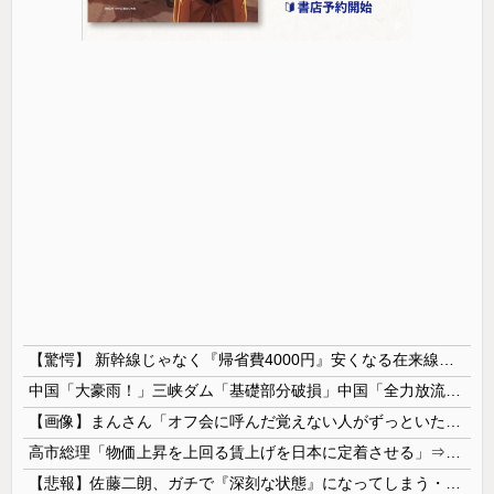
【驚愕】 新幹線じゃなく『帰省費4000円』安くなる在来線で帰省した結果ｗｗｗｗｗ
中国「大豪雨！」三峡ダム「基礎部分破損」中国「全力放流！」台風13号「中国上陸予測」台風15号「中国接近（画像」中国「台風同時上陸！（穀物生産が...
【画像】まんさん「オフ会に呼んだ覚えない人がずっといたので晒すわ」（パシャ）
高市総理「物価上昇を上回る賃上げを日本に定着させる」⇒ 国家公務員月給3.51％増へ
【悲報】佐藤二朗、ガチで『深刻な状態』になってしまう・・・・