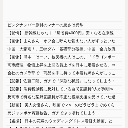
ピンクナンバー原付のマナーの悪さは異常
【驚愕】 新幹線じゃなく『帰省費4000円』安くなる在来線で帰省した結果ｗｗｗｗｗ
【画像】まんさん「オフ会に呼んだ覚えない人がずっといたので晒すわ」（パシャ）
中国「大豪雨！」三峡ダム「基礎部分破損」中国「全力放流！」台風13号「中国上陸予測」台風15号「中国接近（画像」中国「台風同時上陸！（穀物生産が...
【画像】熊本「はーい、被災者の人はこの、『ドラゴンボールの家』みたいな奴の中で過ごしてねー」
高市総理「物価上昇を上回る賃上げを日本に定着させる」⇒ 国家公務員月給3.51％増へ
会社のカメラ部で「商品を手に持って水着お姉さんがにっこり」を撮影、だがお姉さんは素人アルバイトで親バレした結果……
【悲報】佐藤二朗、ガチで『深刻な状態』になってしまう・・・・
【悲報】消費税減税に反対している自民党議員9人が判明ｗｗｗｗｗｗ
反高市で有名な某野党議員が不正な投票支援を受けていた過去が発掘、「説明責任があるのでは？」と揶揄されており……
【動画】 美人女優さん、映画でマ○コのビラビラまでめくらせてしまうｗｗｗｗｗｗ
元ジャンポケ斉藤被告、ガチでぶっ壊れてしまう
【盗撮】 日本の花嫁のウェディングドレス着替え動画、とんでもない神乳だと海外で話題に