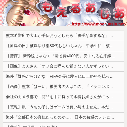
熊本避難所で大工が手伝おうとしたら「勝手な事するな」と行政側に止められた！との証言、内容があまりに胡散臭すぎた結果……
【原爆の日】被爆語り部80代おじいちゃん、中学生に「核を持たないで日本を守れますか？」「日本も原爆を持たないと負ける！」と言われ絶句 ………
【驚愕】 新幹線じゃなく『帰省費4000円』安くなる在来線で帰省した結果ｗｗｗｗｗ
【画像】まんさん「オフ会に呼んだ覚えない人がずっといたので晒すわ」（パシャ）
海外「疑惑だらけだな」FIFA会長に愛人に口止め料を払っていた疑惑（海外の反応）
【画像】熊本「はーい、被災者の人はこの、『ドラゴンボールの家』みたいな奴の中で過ごしてねー」
会社のカメラ部で「商品を手に持って水着お姉さんがにっこり」を撮影、だがお姉さんは素人アルバイトで親バレした結果……
【悲報】親「うちの子にはゲームは買い与えません。本だけで十分」→結果ｗｗｗ
海外「全部日本の真似だったのか…」 日本の普通のテレビ番組が最新SNSの数十年先を行っていたと話題に