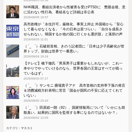
2026/08/05 20:36
NHK職員、番組出演者から性被害を受けPTSDに 懇親会後、意
に沿わない性行為、番組名など詳細は非公表
2026/08/05 16:57
高市政権が「永住許可」厳格化、事実上抑止 外国籍から「安心
して暮らせなくなる」「今の日本は居づらい」「自分を成長さ
せられない。帰国するか他の国に行くかも選択肢」と落胆の声
2026/08/05 11:01
（ ´_ゝ`）石破前首相、きのう記者団に「日本は少子高齢化が世
界トップ。財政は世界で一番悪い」
2026/08/04 16:24
【テレビ】橋下徹氏「男系男子は重要かもしれないが、これ一
本やりでやっていけるのなら、世界各国の王室はすべてが残っ
ているはず」
2026/08/03 07:17
（ ´_ゝ`）サンモニ 膳場貴子アナ 高市首相の支持率下落の発言
＆消費減税方針表明に苦言「国会が国民の不安に応えてくれて
いない」
2026/08/02 20:43
（ ´_ゝ`）田原総一朗（92）、国家情報局について「いかにも胡
散臭い。結果的に国民を監視する事になるのではないか？」
2026/08/02 12:05
カテゴリ：
マスコミ