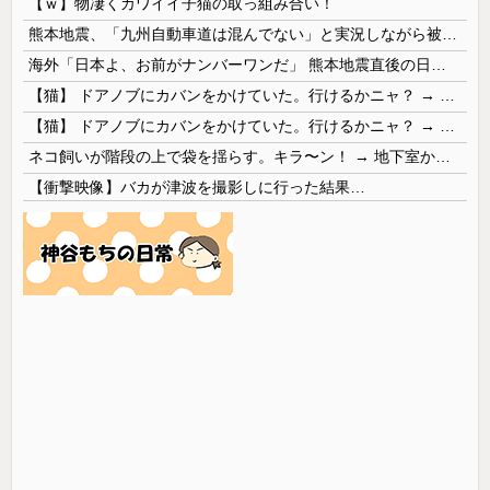
【ｗ】物凄くカワイイ子猫の取っ組み合い！
熊本地震、「九州自動車道は混んでない」と実況しながら被災地へ向かう有名アナなどに批判殺到 全国紙記者「最新の状況をいち早く伝えることは報道機関としての責務」「情報を取り上げることには大きな意義がある」
海外「日本よ、お前がナンバーワンだ」 熊本地震直後の日本の対応のスピードに世界が衝撃
【猫】 ドアノブにカバンをかけていた。行けるかニャ？ → 猫はこうなります…
【猫】 ドアノブにカバンをかけていた。行けるかニャ？ → 猫はこうなります…
ネコ飼いが階段の上で袋を揺らす。キラ〜ン！ → 地下室からヤツが現れる…
【衝撃映像】バカが津波を撮影しに行った結果…