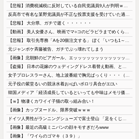
【悲報】消費税減税に反対している自民党議員9人が判明ｗｗｗｗｗｗ
反高市で有名な某野党議員が不正な投票支援を受けていた過去が発掘、「説明責任があるのでは？」と揶揄されており……
【悲報】 大分県、ガチで逝く・・・・・・
【動画】 美人女優さん、映画でマ○コのビラビラまでめくらせてしまうｗｗｗｗｗｗ
【悲報】 取引先専務「Aを20個注文する」 ぼく「いつも1～2個しか使わないけど本当に20であってる？」 取専「あってる」→結果『こう』なったんだが...
元ジャンポケ斉藤被告、ガチでぶっ壊れてしまう
【画像】北朝鮮のビアガール、エッッッッッッッッッッッッッッッッッ！
【盗撮】 日本の花嫁のウェディングドレス着替え動画、とんでもない神乳だと海外で話題に
女子プロレスラーさん、地上波番組で胸元ぱっくり・・・（※画像あり）
元子役の紫堂るいの競泳水着お○ぱいポロリ具合がエ□い
韓国メディア「経済成長しているといっても中味はメモリ価格だけ。雇用増加見通しが半減してしまった」……韓国の内需不況は根強い状況っすね
【ｗ】物凄くカワイイ子猫の取っ組み合い！
【画像】カップヌードル、限界突破ｗｗｗ
ドイツ人男性がランニングシューズで富士登山 「足をくじいて動けない」
【画像】最近の高級ミニバンの顔キモすぎだろwww
【画像】「ワイらのゴマキ（３９）」