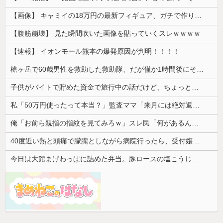
【画像】 キャミイの18万円の最新フィギュア、ガチで作り込みがエグすぎる
【腹筋崩壊】 見た瞬間吹いた画像を貼っていくスレｗｗｗｗ
【速報】 イオンモール熊本の爆発原因が判明！！！！
槍ヶ岳で60歳男性を救助した救助隊、だが僅か1時間後にその男性が所属していたPTから連絡があって……
子供がバイトで貯めた資金で旅行中の話だけど、ちょっとお金足りないから貸してくれる？って連絡きた
私「50万円使ったって本当？」監査ママ「来月には絶対返すから…」→約束を信じて待った結果、警察に通報することになり…
俺「お前ら親指の指紋を見てみろｗ」スレ民「何があるんだ？」→見た瞬間、思わず笑ってしまう人が続出して…
40度近い熱と頭痛で朦朧としながら病院行ったら、受付嬢が「予約のない人は診ません」と拒否された。タクシーを呼ぶための電話も貸してくれず...
今日は大館まげわっぱに詰めた弁当。豚ロースの塩こうじ＆ガーリック焼き