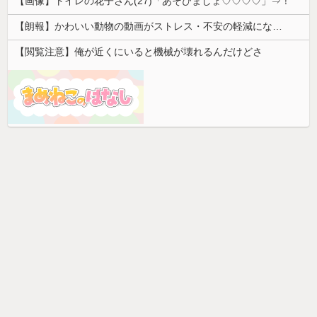
【画像】トイレの花子さん(27)「あそびましょ♡♡♡♡」⇒！
【朗報】かわいい動物の動画がストレス・不安の軽減になる可能性。英大学の研究で実証
【閲覧注意】俺が近くにいると機械が壊れるんだけどさ