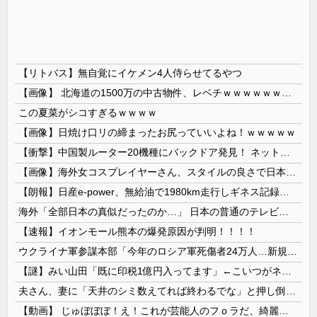
【リトバス】無自覚にイケメン4人侍らせてるやつ
【画像】 北海道の1500万の中古物件、レベチｗｗｗｗｗｗｗｗｗｗｗｗｗｗｗｗｗｗｗｗ
この夏菜がシコすぎるｗｗｗｗ
【画像】日焼け口リの締まったお尻っていいよね！ｗｗｗｗｗ
【衝撃】中国製ルーター20機種にバックドア発見！ ネットに繋ぐだけで35秒ごとに中国のサーバーと通信
【画像】海外女コスプレイヤーさん、スタイルの良さで日本人を圧倒してしまう 【Pickup06072001】
【朗報】日産e-power、無給油で1980km走行しギネス記録を達成 55Lタンクでリッター36km（SUV）
海外「全部日本の真似だったのか…」 日本の普通のテレビ番組が最新SNSの数十年先を行っていたと話題に
【速報】イオンモール熊本の爆発原因が判明！！！！
ウクライナ軍参謀本部「今年のロシア軍死傷者24万人…新規兵力の募集規模を上回る」！
【謎】みい山田「既に印税1億円入ってます」←こいつがネットの叩き程度にムキになる理由
夫さん、妻に「天井のシミ数えてれば終わるでな」と押し倒されて性行為 → 凄いことになるｗｗｗｗｗ
【動画】 じゅぼぼぼ！え！これが芸能人のフｏラだ、綺麗な顔とお口でこんなことしているだ 笑