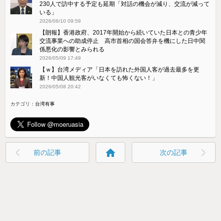
230人で訪中する予定も延期「対話の機会が減り、交流が減って
いる」
2026/06/10 09:59
【朗報】香港政府、2017年開始から続いていた日本との青少年
交流事業への助成停止 高市首相の国会答弁を機にした日中関
係悪化の影響とみられる
2026/05/09 17:49
【ｗ】台湾メディア「日本を訪れた外国人客が過去最多を更
新！中国人観光客がいなくても怖くない！」
2026/05/08 20:42
カテゴリ：
台湾有事
home
前の記事
次の記事