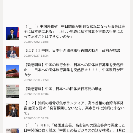
（ ´_ゝ`）中国外務省「中日関係が困難な状況になった責任は完
全に日本側にある」「正しい軌道に戻す誠意を実際の行動によ
って示すことはできないのか」
2026/07/02 21:58
【は？！】中国、日本行き団体旅行再開の動き 政府が黙認
2026/06/27 13:34
【緊急朗報】中国の旅行会社、日本への団体旅行募集を突然停
止 「日本への団体旅行募集を突然停止！！！」中国政府が圧
力か
2026/06/19 21:50
【緊急悲報】中国、日本への団体旅行再開の動き
2026/06/19 13:04
【！？】沖縄の遺骨収集ボランティア、高市首相の台湾有事発
言 撤回を要求「発言撤回しないなら、高市首相は沖縄に来ない
で」
2026/06/17 08:29
（ ´_ゝ`）ＮＨＫ「経団連会長、高市首相の国会答弁で悪化した
日中関係に強く懸念『中国との新ビジネスの話が枯渇』」1月に