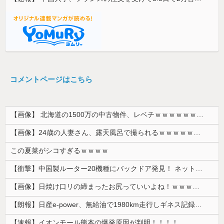
コメントページはこちら
【画像】 北海道の1500万の中古物件、レベチｗｗｗｗｗｗｗｗｗｗｗｗｗｗｗｗｗｗｗｗ
【画像】24歳の人妻さん、露天風呂で撮られるｗｗｗｗｗｗｗｗｗｗｗｗｗｗｗｗｗ
この夏菜がシコすぎるｗｗｗｗ
【衝撃】中国製ルーター20機種にバックドア発見！ ネットに繋ぐだけで35秒ごとに中国のサーバーと通信
【画像】日焼け口リの締まったお尻っていいよね！ｗｗｗｗｗ
【朗報】日産e-power、無給油で1980km走行しギネス記録を達成 55Lタンクでリッター36km（SUV）
【速報】イオンモール熊本の爆発原因が判明！！！！