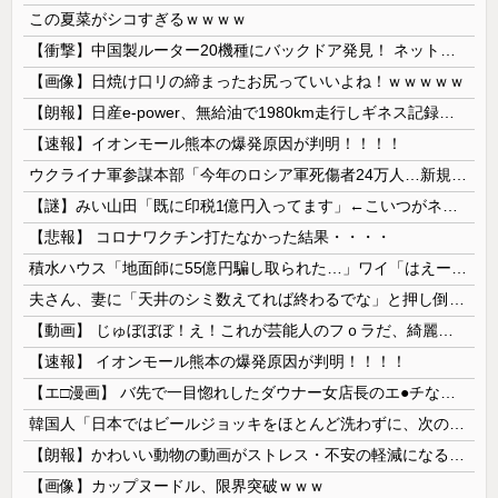
この夏菜がシコすぎるｗｗｗｗ
【衝撃】中国製ルーター20機種にバックドア発見！ ネットに繋ぐだけで35秒ごとに中国のサーバーと通信
【画像】日焼け口リの締まったお尻っていいよね！ｗｗｗｗｗ
【朗報】日産e-power、無給油で1980km走行しギネス記録を達成 55Lタンクでリッター36km（SUV）
【速報】イオンモール熊本の爆発原因が判明！！！！
ウクライナ軍参謀本部「今年のロシア軍死傷者24万人…新規兵力の募集規模を上回る」！
【謎】みい山田「既に印税1億円入ってます」←こいつがネットの叩き程度にムキになる理由
【悲報】 コロナワクチン打たなかった結果・・・・
積水ハウス「地面師に55億円騙し取られた…」ワイ「はえーかわいそう…会社滅茶苦茶やろなぁ」→
夫さん、妻に「天井のシミ数えてれば終わるでな」と押し倒されて性行為 → 凄いことになるｗｗｗｗｗ
【動画】 じゅぼぼぼ！え！これが芸能人のフｏラだ、綺麗な顔とお口でこんなことしているだ 笑
【速報】 イオンモール熊本の爆発原因が判明！！！！
【エ□漫画】 バ先で一目惚れしたダウナー女店長のエ●チなサービスで給料0円…！弱点チクビ責めでイカせまくってわからせる…！
韓国人「日本ではビールジョッキをほとんど洗わずに、次の客に出すんだ！ これが証拠の映像だ!!」……あー、なるほどですねー。韓国には「アレ」がないんだ？
【朗報】かわいい動物の動画がストレス・不安の軽減になる可能性。英大学の研究で実証
【画像】カップヌードル、限界突破ｗｗｗ