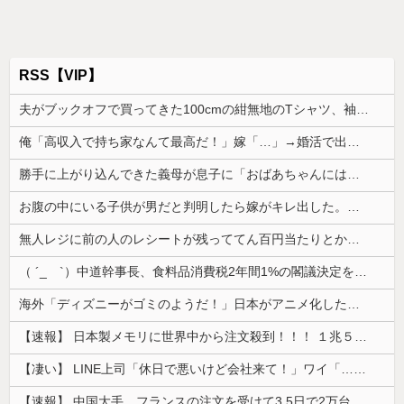
RSS【VIP】
夫がブックオフで買ってきた100cmの紺無地のTシャツ、袖の付き方とか胸元が明らかに女児用
俺「高収入で持ち家なんて最高だ！」嫁「…」→婚活で出会った理想の相手と結婚した後、思わぬ現実を知り…
勝手に上がり込んできた義母が息子に「おばあちゃんにはお帰りなさいでしょ？」と言った。息子は「ここは僕とママとパパのお家だから、お邪魔しますって言...
お腹の中にいる子供が男だと判明したら嫁がキレ出した。嫁はどうしても女が欲しかったらしく...
無人レジに前の人のレシートが残っててん百円当たりとか書かれた当たり券だったが店員がさっと取ってった
（ ´_ゝ`）中道幹事長、食料品消費税2年間1%の閣議決定を批判 → 記者「中道改革連合は食料品消費税ゼロを公約に掲げていたが？」→ 階猛氏「
海外「ディズニーがゴミのようだ！」日本がアニメ化した米人気SF作品に絶賛の声が殺到中
【速報】 日本製メモリに世界中から注文殺到！！！ １兆５０００億円で工場増築へ
【凄い】 LINE上司「休日で悪いけど会社来て！」ワイ「…無視」上司「マジでヤバいから！」←その結果ｗｗｗｗｗ
【速報】 中国大手、フランスの注文を受けて3.5日で2万台のエアコンを製造し出荷完了「毎度アル♡」