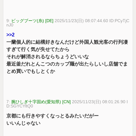
9:
ビッグブーツ(糸) [DE]
2025/11/23(日) 08:07:44.60 ID:PCyTjC
nJ0
>>2
一蘭個人的に結構好きなんだけど外国人観光客の行列凄
すぎて行く気が失せてたから
それが解消されるならちょうどいいな
最近釜だれとんこつのカップ麺が出たらしいし店舗でま
とめ買いでもしとくか
7:
腕ひしぎ十字固め(愛知県) [CN]
2025/11/23(日) 08:01:26.90 I
D:SGYCYltQ0
京都にも行きやすくなっとるみたいだがー
いいんじゃない