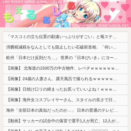
「マスコミの立ち位置の勘違いっぷりがすごい」と報ステ大越キャスターの台詞に視聴者絶句、高市とトランプを同列視させようという思惑がひしひしと
消費税減税をなんとしても阻止したい石破前首相、「何いってんのこいつ」と有権者をドン引きさせるよな屁理屈を……
欧州「日本だけ反則だろ…」 世界の『日本びいき』にヨーロッパ全土から不満の声
【画像】 北海道の1500万の中古物件、レベチｗｗｗｗｗｗｗｗｗｗｗｗｗｗｗｗｗｗｗｗ
【画像】24歳の人妻さん、露天風呂で撮られるｗｗｗｗｗｗｗｗｗｗｗｗｗｗｗｗｗ
【画像】日焼け口リの締まったお尻っていいよね！ｗｗｗｗｗ
【画像】海外女コスプレイヤーさん、スタイルの良さで日本人を圧倒してしまう 【Pickup06072001】
海外「全部日本の真似だったのか…」 日本の普通のテレビ番組が最新SNSの数十年先を行っていたと話題に
【動画】サッカーの試合中の落雷で選手1人が死亡、12人が負傷した事故。