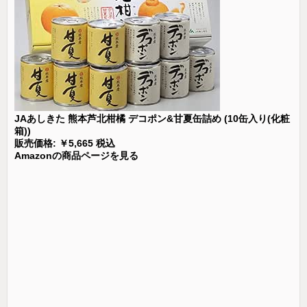
JAあしきた 熊本芦北柑橘 デコポン&甘夏缶詰め (10缶入り(化粧
箱))
販売価格: ￥5,665 税込
Amazonの商品ページを見る