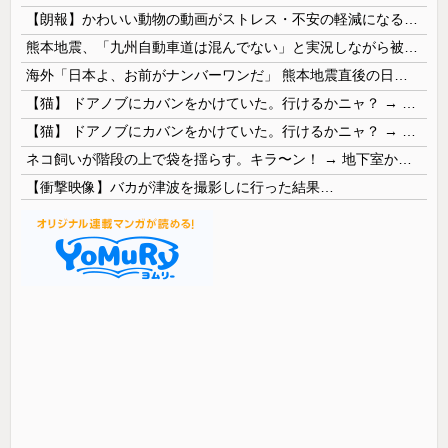
【朗報】かわいい動物の動画がストレス・不安の軽減になる可能性。英大学の研究で実証
熊本地震、「九州自動車道は混んでない」と実況しながら被災地へ向かう有名アナなどに批判殺到 全国紙記者「最新の状況をいち早く伝えることは報道機関としての責務」「情報を取り上げることには大きな意義がある」
海外「日本よ、お前がナンバーワンだ」 熊本地震直後の日本の対応のスピードに世界が衝撃
【猫】 ドアノブにカバンをかけていた。行けるかニャ？ → 猫はこうなります…
【猫】 ドアノブにカバンをかけていた。行けるかニャ？ → 猫はこうなります…
ネコ飼いが階段の上で袋を揺らす。キラ〜ン！ → 地下室からヤツが現れる…
【衝撃映像】バカが津波を撮影しに行った結果…