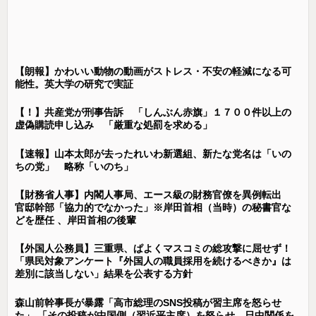
【朗報】かわいい動物の動画がストレス・不安の軽減になる可
能性。英大学の研究で実証
【！】共産党が刑事告訴 「しんぶん赤旗」１７００件以上の
虚偽購読申し込み 「厳重な処罰を求める」
【速報】山本太郎が去ったれいわ新選組、新たな党名は「いの
ちの党」 略称「いのち」
【財務省人事】内閣人事局、エース級の財務官僚を異例転出
官邸幹部「協力的でなかった」※岸田首相（当時）の秘書官な
どを歴任 、岸田首相の後輩
【外国人公務員】三重県、ぱよくマスコミの総攻撃に屈せず！
「県民対象アンケート『外国人の職員採用を続けるべきか』は
差別に該当しない」結果を公表する方針
森山前幹事長が暴露「高市総理のSNS投稿が習主席を怒らせ
た」 「その投稿が中国側（習近平主席）を怒らせ、日中関係を