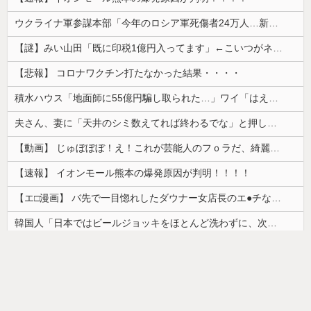
ウクライナ軍参謀本部「今年のロシア軍死傷者24万人…新規兵力の募集規模を上回る」！
【謎】みい山田「既に印税1億円入ってます」←こいつがネットの叩き程度にムキになる理由
【悲報】 コロナワクチン打たなかった結果・・・・
積水ハウス「地面師に55億円騙し取られた…」ワイ「はえーかわいそう…会社滅茶苦茶やろなぁ」→
夫さん、妻に「天井のシミ数えてれば終わるでな」と押し倒されて性行為 → 凄いことになるｗｗｗｗｗ
【動画】 じゅぼぼぼ！え！これが芸能人のフｏラだ、綺麗な顔とお口でこんなことしているだ 笑
【速報】 イオンモール熊本の爆発原因が判明！！！！
【エ□漫画】 バ先で一目惚れしたダウナー女店長のエ●チなサービスで給料0円…！弱点チクビ責めでイカせまくってわからせる…！
韓国人「日本ではビールジョッキをほとんど洗わずに、次の客に出すんだ！ これが証拠の映像だ!!」……あー、なるほどですねー。韓国には「アレ」がないんだ？
【朗報】かわいい動物の動画がストレス・不安の軽減になる可能性。英大学の研究で実証
【画像】カップヌードル、限界突破ｗｗｗ
ドイツ人男性がランニングシューズで富士登山 「足をくじいて動けない」