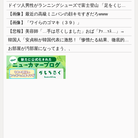
ドイツ人男性がランニングシューズで富士登山 「足をくじいて動けない」
【画像】最近の高級ミニバンの顔キモすぎだろwww
【画像】「ワイらのゴマキ（３９）」
【悲報】美容師「…手は尽くしました」おば「ｱｯ…ｯｽ…」→
韓国人「安貞桓が韓国代表に激怒！『惨憺たる結果、徹底的な刷新が必要だ』と監督や協会を痛烈批判」
お部屋が汚部屋になってまう、、