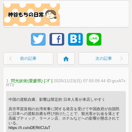
home
前の記事
次の記事
1:
閃光妖術(愛媛県) [ﾆﾀﾞ]
2025/11/23(日) 07:55:09.44 ID:gcxA7x
RT0
中国の渡航自粛、影響は限定的 日本人客が来店しやすく
高市早苗首相の台湾有事に関する発言を受けて中国政府が自国民
に日本への渡航自粛を呼び掛けたことで、観光客がお金を落とす
高級ブティック、ラーメン店、ホテルなどへの影響が懸念されて
いる。
https://t.co/oDERtICUuT