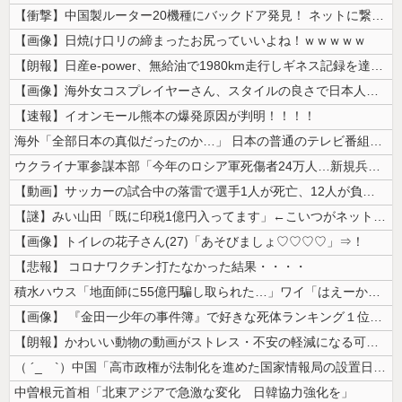
【衝撃】中国製ルーター20機種にバックドア発見！ ネットに繋ぐだけで3...
【画像】日焼け口リの締まったお尻っていいよね！ｗｗｗｗｗ
【朗報】日産e-power、無給油で1980km走行しギネス記録を達成...
【画像】海外女コスプレイヤーさん、スタイルの良さで日本人を圧倒してしま...
【速報】イオンモール熊本の爆発原因が判明！！！！
海外「全部日本の真似だったのか…」 日本の普通のテレビ番組が最新SNS...
ウクライナ軍参謀本部「今年のロシア軍死傷者24万人…新規兵力の募集規模...
【動画】サッカーの試合中の落雷で選手1人が死亡、12人が負傷した事故。
【謎】みい山田「既に印税1億円入ってます」←こいつがネットの叩き程度に...
【画像】トイレの花子さん(27)「あそびましょ♡♡♡♡」⇒！
【悲報】 コロナワクチン打たなかった結果・・・・
積水ハウス「地面師に55億円騙し取られた…」ワイ「はえーかわいそう…会...
【画像】 『金田一少年の事件簿』で好きな死体ランキング１位がこちら！
【朗報】かわいい動物の動画がストレス・不安の軽減になる可能性。英大学の...
（ ´_ゝ`）中国「高市政権が法制化を進めた国家情報局の設置日が7月3...
中曽根元首相「北東アジアで急激な変化 日韓協力強化を」