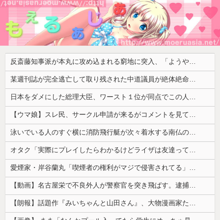
反斎藤知事派が本丸に攻め込まれる窮地に突入、「ようやく反撃のターンやね」と手際の良さに感心する人が続出中
某週刊誌が完全逃亡して取り残された中道議員が絶体絶命の窮地、「今度は宏池会に矛先を向けたか……」と節操の無さに呆れる人が続出
日本をダメにした総理大臣、ワースト１位が同点でこの人ｗｗｗｗｗｗ
【ウマ娘】スレ民、サークル申請が来るがコメントを見て思わず拒否してしまう
泳いでいる人のすぐ横に消防飛行艇が次々着水する南仏の湖「肝心の場面で毎回カメラが逃げる」【海外の反応】
オタク「実際にプレイしたらわかるけどライザは友達って感じで性的な目では見れないｗ」←これｗ
愛煙家・岸谷蘭丸「喫煙者の権利がマジで侵害されてる」と私見 「いくら税金を我々が払ってるんだと」
【動画】名古屋栄で不良外人が警察官を突き飛ばす。逮捕しろやｗｗｗ
【朗報】話題作『みいちゃんと山田さん』、大物漫画家たちから絶賛されるwwww