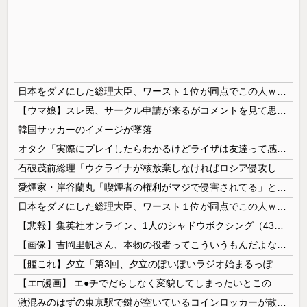
日本をダメにした総理大臣、ワースト１位が同点でこの人ｗｗｗｗｗｗ
【ウマ娘】スレ民、サークル申請が来るがコメントを見て思わず拒否してしまう
韓国サッカーのイメージが墜落
オタク「実際にプレイしたらわかるけどライザは友達って感じで性的な目では見れないｗ」←これｗ
石破茂前総理「ウクライナが核放棄しなければロシア侵攻しなかった」！
愛煙家・岸谷蘭丸「喫煙者の権利がマジで侵害されてる」と私見 「いくら税金を我々が払ってるんだと」
日本をダメにした総理大臣、ワースト１位が同点でこの人ｗｗｗｗｗｗ
【悲報】集英社オンライン、1人のシャドウボクシング（43億注文）によって長期間業務を妨害され続けていた模様・・・
【画像】吉岡里帆さん、本物の役者ってこういうもんだよなと話題に
【艦これ】夕立「第3回、夕立のぽいぽいラジオ始まるっぽいよ！」
【エ□漫画】 エ●チでだらしなく変貌してしまったいとこのお姉ちゃんにチン○ン搾り取られちゃうショタ君…！
激混みのはずの東京駅で鍵が空いているコインロッカーが散見、「ラッキー」と思って中を確認してみると……