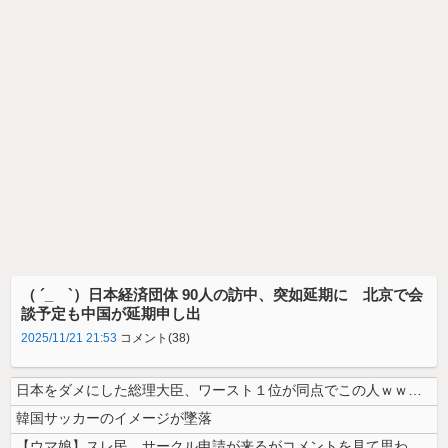
（ ´_ゝ`）日本経済団体 90人の訪中、突如延期に 北京で会
談予定も中国が延期申し出
2025/11/21 21:53
コメント(38)
日本をダメにした総理大臣、ワースト１位が同点でこの人ｗｗｗｗｗｗ
韓国サッカーのイメージが墜落
【ウマ娘】スレ民、サークル申請が来るがコメントを見て思わず拒否してしま...