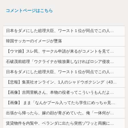
コメントページはこちら
日本をダメにした総理大臣、ワースト１位が同点でこの人ｗｗｗｗｗｗ
韓国サッカーのイメージが墜落
【ウマ娘】スレ民、サークル申請が来るがコメントを見て思わず拒否してしまう
石破茂前総理「ウクライナが核放棄しなければロシア侵攻しなかった」！
日本をダメにした総理大臣、ワースト１位が同点でこの人ｗｗｗｗｗｗ
【悲報】集英社オンライン、1人のシャドウボクシング（43億注文）によって長期間業務を妨害され続けていた模様・・・
【画像】吉岡里帆さん、本物の役者ってこういうもんだよなと話題に
【画像】 まま「なんかプール入ってたら学生にめっちゃ見られたw」
出張から帰ったら、嫁の顔が青ざめていた。俺「一体何があったんだ？」嫁「…」→子供たちに話を聞くと…
賃貸物件を内覧中、ベランダに出たら突然ゾワッと両腕に鳥肌が出た。「やっぱりこの部屋嫌だ」と思った瞬間、体が前にドンッと突き飛ばされて…