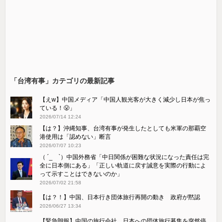
「台湾有事」カテゴリの最新記事
【えw】中国メディア「中国人観光客が大きく減少し日本が焦っ
ている！😤」
2026/07/14 12:24
【は？】沖縄知事、台湾有事が発生したとしても米軍の那覇空
港使用は「認めない」断言
2026/07/07 10:23
（ ´_ゝ`）中国外務省「中日関係が困難な状況になった責任は完
全に日本側にある」「正しい軌道に戻す誠意を実際の行動によ
って示すことはできないのか」
2026/07/02 21:58
【は？！】中国、日本行き団体旅行再開の動き 政府が黙認
2026/06/27 13:34
【緊急朗報】中国の旅行会社、日本への団体旅行募集を突然停