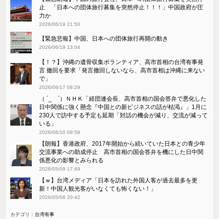
止 「日本への団体旅行募集を突然停止！！！」中国政府が圧
力か
2026/06/19 21:50
【緊急悲報】中国、日本への団体旅行再開の動き
2026/06/19 13:04
【！？】沖縄の遺骨収集ボランティア、高市首相の台湾有事発
言 撤回を要求「発言撤回しないなら、高市首相は沖縄に来ない
で」
2026/06/17 08:29
（ ´_ゝ`）ＮＨＫ「経団連会長、高市首相の国会答弁で悪化した
日中関係に強く懸念『中国との新ビジネスの話が枯渇』」1月に
230人で訪中する予定も延期「対話の機会が減り、交流が減って
いる」
2026/06/10 09:59
【朗報】香港政府、2017年開始から続いていた日本との青少年
交流事業への助成停止 高市首相の国会答弁を機にした日中関
係悪化の影響とみられる
2026/05/09 17:49
【ｗ】台湾メディア「日本を訪れた外国人客が過去最多を更
新！中国人観光客がいなくても怖くない！」
2026/05/08 20:42
カテゴリ：
台湾有事