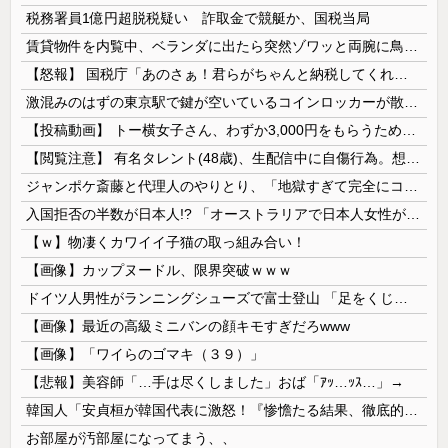
税務署員1億円超脱税疑い 詐取金で競艇か、国税当局
賃貸物件を内覧中、ベランダに出たら突然ゾワッと両腕に鳥肌が出た。「やっぱりこの部屋嫌だ」と思った瞬間、体が前にドンッと突き飛ばされて…
【怒報】 国税庁「あのさぁ！君らがちゃんと納税してくれないとこうなっちゃうけどどうする？！」←これw w w w w w w w
激混みのはずの東京駅で鍵が空いているコインロッカーが散見、「ラッキー」と思って中を確認してみると……
【投稿動画】 トー横女子さん、わずか3,000円をもらうために大人のチ●ポをしゃぶってしまう…
【閲覧注意】 有名タレント(48歳)、生配信中に自傷行為。想像の10倍エグくてファン全員トラウマに…
ジャンポケ斎藤と代理人のやりとり、「地獄すぎて完全にコントになってる……」と衝撃を受ける人が続出中
入国拒否の半数が日本人!? 「オーストラリアで日本人女性が売春」
【ｗ】物凄くカワイイ子猫の取っ組み合い！
【画像】カップヌードル、限界突破ｗｗｗ
ドイツ人男性がランニングシューズで富士登山 「足をくじいて動けない」
【画像】最近の高級ミニバンの顔キモすぎだろwww
【画像】「ワイらのゴマキ（３９）」
【悲報】美容師「…手は尽くしました」おば「ｱｯ…ｯｽ…」→
韓国人「安貞桓が韓国代表に激怒！『惨憺たる結果、徹底的な刷新が必要だ』と監督や協会を痛烈批判」
お部屋が汚部屋になってまう、、