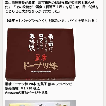
森山前幹事長が暴露「高市総理のSNS投稿が習主席を怒らせ
た」 「その投稿が中国側（習近平主席）を怒らせ、日中関係を
こじらせる大きなきっかけになった」
【爆笑ｗ】バッグひったくりを試みた男、バイクを盗られる！
黒糖ドーナツ棒 20本 お菓子 熊本 フジバンビ
販売価格: ￥1,710 税込
Amazonの商品ページを見る