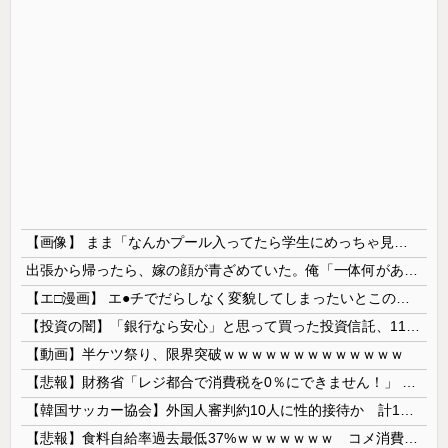
【画像】 まま「なんかプール入ってたら学生にめっちゃ見られたw」
出張から帰ったら、嫁の顔が青ざめていた。俺「一体何があったんだ？」嫁「…」→子供たちに話を聞くと…
【エ□漫画】 エ●チでだらしなく変貌してしまったいとこのお姉ちゃんにチン○ン搾り取られちゃうショタ君…！
【投資の闇】「銀行なら安心」と思って買った投資信託、11年後に確認した結果……
【動画】半ケツ祭り、限界突破ｗｗｗｗｗｗｗｗｗｗｗｗｗ
【悲報】財務省「レジ都合で消費税を0％にできません！」 → X民「指定ゴミ袋を買ってレシート見たら消費税はゼロになるんだけど？」ｗｗｗｗｗｗｗｗ...
【韓国サッカー協会】外国人審判約10人に性的接待か 計1496回、約2億ウォン（約2200万円）
【悲報】食料自給率過去最低37%ｗｗｗｗｗｗｗ コメ消費減響く・・・