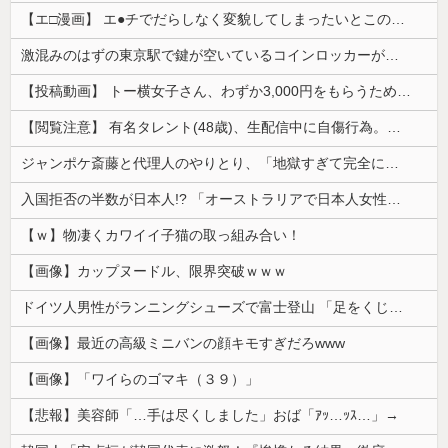
【エ□漫画】 エ●チでだらしなく変貌してしまったいとこのお姉ちゃんにチン○ン搾り取られちゃうショタ君…！
激混みのはずの東京駅で鍵が空いているコインロッカーが散見、「ラッキー」と思って中を確認してみると……
【投稿動画】 トー横女子さん、わずか3,000円をもらうために大人のチ●ポをしゃぶってしまう…
【閲覧注意】 有名タレント(48歳)、生配信中に自傷行為。想像の10倍エグくてファン全員トラウマに…
ジャンポケ斎藤と代理人のやりとり、「地獄すぎて完全にコントになってる……」と衝撃を受ける人が続出中
入国拒否の半数が日本人!? 「オーストラリアで日本人女性が売春」
【ｗ】物凄くカワイイ子猫の取っ組み合い！
【画像】カップヌードル、限界突破ｗｗｗ
ドイツ人男性がランニングシューズで富士登山 「足をくじいて動けない」
【画像】最近の高級ミニバンの顔キモすぎだろwww
【画像】「ワイらのゴマキ（３９）」
【悲報】美容師「…手は尽くしました」おば「ｱｯ…ｯｽ…」→