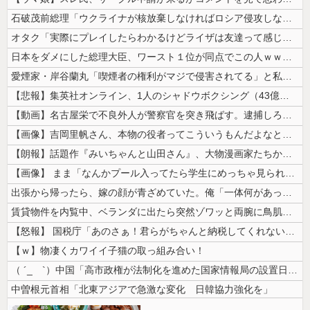
石破茂前総理「ウクライナが核放棄しなければロシア侵攻しなかった」！
オタク「実際にプレイしたらわかるけどライザは友達って感じで性的な目では...
日本をダメにした総理大臣、ワースト１位が同点でこの人ｗｗｗｗｗｗ
愛煙家・岸谷蘭丸「喫煙者の権利がマジで侵害されてる」と私見 「いくら税...
【悲報】集英社オンライン、1人のシャドウボクシング（43億注文）によっ...
【動画】名古屋栄で不良外人が警察官を突き飛ばす。逮捕しろやｗｗｗ
【画像】吉岡里帆さん、本物の役者ってこういうもんだよなと話題に
【朗報】話題作『みいちゃんと山田さん』、大物漫画家たちから絶賛されるw...
【画像】 まま「なんかプール入ってたら学生にめっちゃ見られたw」
出張から帰ったら、嫁の顔が青ざめていた。俺「一体何があったんだ？」嫁「...
賃貸物件を内覧中、ベランダに出たら突然ゾワッと両腕に鳥肌が出た。「やっ...
【怒報】 国税庁「あのさぁ！君らがちゃんと納税してくれないとこうなっち...
【ｗ】物凄くカワイイ子猫の取っ組み合い！
（ ´_ゝ`）中国「高市政権が法制化を進めた国家情報局の設置日が7月3...
中曽根元首相「北東アジアで急激な変化 日韓協力強化を」