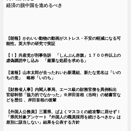
経済の脱中国を進めるべき
【朗報】かわいい動物の動画がストレス・不安の軽減になる可
能性。英大学の研究で実証
【！】共産党が刑事告訴 「しんぶん赤旗」１７００件以上の
虚偽購読申し込み 「厳重な処罰を求める」
【速報】山本太郎が去ったれいわ新選組、新たな党名は「いの
ちの党」 略称「いのち」
【財務省人事】内閣人事局、エース級の財務官僚を異例転出
官邸幹部「協力的でなかった」※岸田首相（当時）の秘書官な
どを歴任 、岸田首相の後輩
【外国人公務員】三重県、ぱよくマスコミの総攻撃に屈せず！
「県民対象アンケート『外国人の職員採用を続けるべきか』は
差別に該当しない」結果を公表する方針