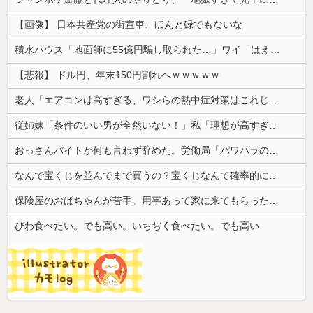
【画像】 日本共産党の街宣車、ほんと碌でもないな
積水ハウス「地面師に55億円騙し取られた…」ワイ「はえーかわいそう…会社滅茶苦茶やろなぁ」
【悲報】 ドル円、年末150円割れへｗｗｗｗｗ
老人「エアコンは高すぎる、ワシらの熱中症対策はこれじゃよ」
従姉妹「条件のいい男が全然いない！」私「理想が高すぎるんじゃ…？」→婚活の愚痴を聞き続けた結果…
おっさんバイトが何も言わず辞めた。労働局「パワハラの通報がありました」俺「えっ、教育係は俺ですが…」→突然の聞き取り調査が始まり…
なんで宝くじを並んでまで買うの？宝くじなんて確率的に当選する可能性は低いのに...
保険屋のおばちゃんが苦手。用事あって家に来てもらったらずっと自分の話ばかり3,4時間も聞かされた
びわ食べたい。でも高い。いちぢく食べたい。でも高い