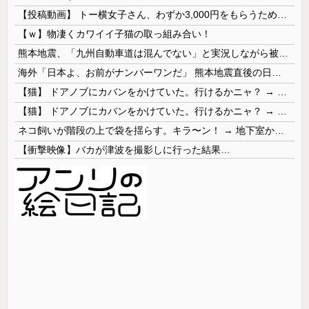
【投稿動画】 トー横女子さん、わずか3,000円をもらうために大人のチ●ポをしゃぶってしまう…
【ｗ】物凄くカワイイ子猫の取っ組み合い！
熊本地震、「九州自動車道は混んでない」と実況しながら被災地へ向かう有名アナなどに批判殺到 全国紙記者「最新の状況をいち早く伝えることは報道機関としての責務」「情報を取り上げることには大きな意義がある」
海外「日本よ、お前がナンバーワンだ」 熊本地震直後の日本の対応のスピードに世界が衝撃
【猫】 ドアノブにカバンをかけていた。行けるかニャ？ → 猫はこうなります…
【猫】 ドアノブにカバンをかけていた。行けるかニャ？ → 猫はこうなります…
ネコ飼いが階段の上で袋を揺らす。キラ〜ン！ → 地下室からヤツが現れる…
【衝撃映像】バカが津波を撮影しに行った結果…