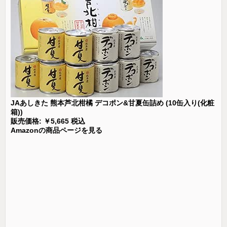
JAあしきた 熊本芦北柑橘 デコポン&甘夏缶詰め (10缶入り(化粧
箱))
販売価格: ￥5,665 税込
Amazonの商品ページを見る