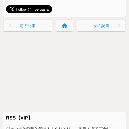
home
前の記事
次の記事
RSS【VIP】
ジャンポケ斎藤と代理人のやりとり、「地獄すぎて完全にコントになってる……」と衝撃を受ける人が続出中