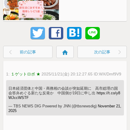
home
前の記事
次の記事
1:
１ゲットロボ ★
2025/11/21(金) 20:12:27.65 ID:WX/Dmf9V9
日本経済団体と中国・商務相の会談が突如延期に 高市総理の国
会答弁めぐる新たな反発か 中国側が19日に申し出
https://t.co/y8
WJccWSTF
— TBS NEWS DIG Powered by JNN (@tbsnewsdig)
November 21,
2025