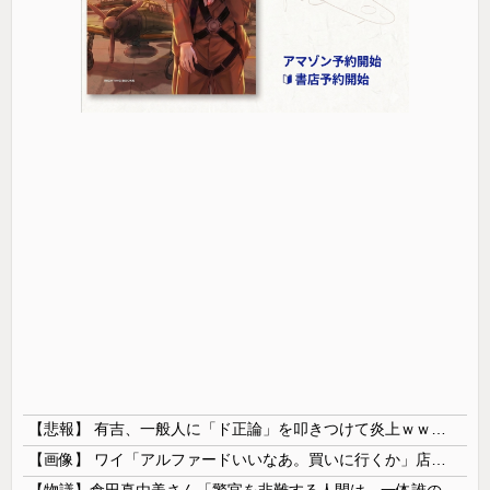
【悲報】 有吉、一般人に「ド正論」を叩きつけて炎上ｗｗｗｗｗｗｗｗ
【画像】 ワイ「アルファードいいなあ。買いに行くか」店員「ほいっ見積もりな！」ワイ「金額おかしくね？」←お前らもそう思うよな？？？？？
【物議】倉田真由美さん「警官を非難する人間は、一体誰の命を守りたいのか」