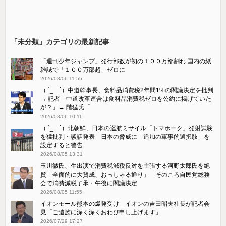
「未分類」カテゴリの最新記事
「週刊少年ジャンプ」発行部数が初の１００万部割れ 国内の紙
雑誌で「１００万部超」ゼロに
2026/08/06 11:55
（ ´_ゝ`）中道幹事長、食料品消費税2年間1%の閣議決定を批判
→ 記者「中道改革連合は食料品消費税ゼロを公約に掲げていた
が？」→ 階猛氏「
2026/08/06 10:16
（ ´_ゝ`）北朝鮮、日本の巡航ミサイル「‌トマホーク」発射試験
を猛批判・談話発表 日本の脅威に「追加の軍事的選択肢」を
設定すると警告
2026/08/05 13:31
玉川徹氏、生出演で消費税減税反対を主張する河野太郎氏を絶
賛「全面的に大賛成、おっしゃる通り」 そのころ自民党総務
会で消費減税了承・午後に閣議決定
2026/08/05 11:55
イオンモール熊本の爆発受け イオンの吉田昭夫社長が記者会
見「ご遺族に深く深くおわび申し上げます」
2026/07/29 17:27