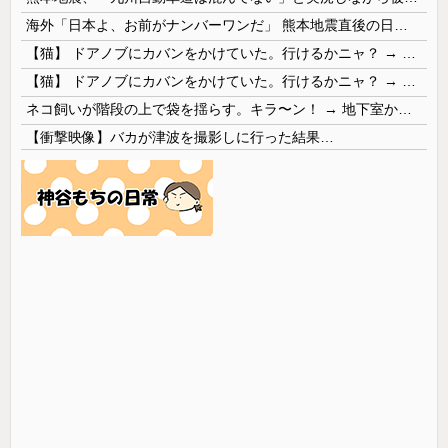
海外「日本よ、お前がナンバーワンだ」 熊本地震直後の日本の対応のスピードに世界が衝撃
【猫】 ドアノブにカバンをかけていた。行けるかニャ？ → 猫はこうなります…
【猫】 ドアノブにカバンをかけていた。行けるかニャ？ → 猫はこうなります…
ネコ飼いが階段の上で袋を揺らす。キラ〜ン！ → 地下室からヤツが現れる…
【衝撃映像】バカが津波を撮影しに行った結果…