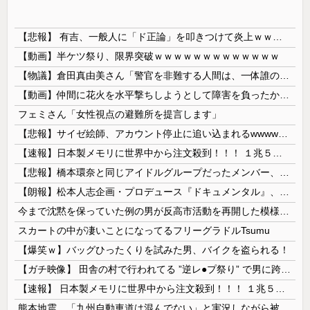
【悲報】 有吉、一般人に「ド正論」を叩きつけて炎上ｗｗｗｗｗｗｗｗ
【動画】半ケツ祭り、限界突破ｗｗｗｗｗｗｗｗｗｗｗｗｗ
【物議】倉田真由美さん「警官を非難する人間は、一体誰の命を守りたいのか」
【動画】仲間に花火を水平撃ちしようとして障害を負ったかもしれない事故。
フェミさん「女性視点の避難所を提言します」
【悲報】サイゼ絵師、アカウント停止に追い込まれるwwwwwww
【速報】日本製メモリに世界中から注文殺到！！！ １兆５０００億円で工場増築へ
【悲報】橋本環奈と同じアイドルグループだったメンバー、突然暴露をしだす 【Pickup05153422】
【朗報】松本人志企画・プロデュース『ドキュメンタル』、アメリカで初の制作が決定！ 海外タイトル『LOL』として世界25ヶ国・地域で展開
今まで沈黙を保っていた例の男が反高市活動を再開した模様、財務省を手を組んでの返り咲きが狙いか？
スカートの中が凄いことになってるフリーグラドルTsumu
【爆笑ｗ】バッグひったくりを試みた男、バイクを盗られる！
【ガチ映像】 田舎の村で行われてる ”逆レ●プ祭り” で男に跨って無理矢理チ●コを挿入する女の動画がエ□すぎる…
【速報】 日本製メモリに世界中から注文殺到！！！ １兆５０００億円で工場増築へ
熊本地震、「九州自動車道は混んでない」と実況しながら被災地へ向かう有名アナなどに批判殺到 全国紙記者「最新の状況をいち早く伝えることは報道機関としての責務」「情報を取り上げることには大きな意義がある」