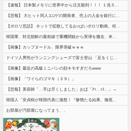
【速報】 日本製メモリに世界中から注文殺到！！！ １兆５０００億円で工場増築へ
【悲報】 大ヒット同人エ□ゲの開発者、売上の入金を銀行に拒否され受け取れず、多額の納税義務だけが残る
【ポロリ悲話】 ネットで拡散してるお○ぱいポロリ動画、何故か叩かれる・・・
韓国軍、対北朝鮮の最前線で重機関銃から実弾を撤去、米韓合同演習では米軍の無人機を「北朝鮮の侵入だ！」と迎撃一歩手前まで……ゆるんでるなぁ
【画像】カップヌードル、限界突破ｗｗｗ
ドイツ人男性がランニングシューズで富士登山 「足をくじいて動けない」
【画像】最近の高級ミニバンの顔キモすぎだろwww
【画像】「ワイらのゴマキ（３９）」
【悲報】美容師「…手は尽くしました」おば「ｱｯ…ｯｽ…」→
韓国人「安貞桓が韓国代表に激怒！『惨憺たる結果、徹底的な刷新が必要だ』と監督や協会を痛烈批判」
お部屋が汚部屋になってまう、、