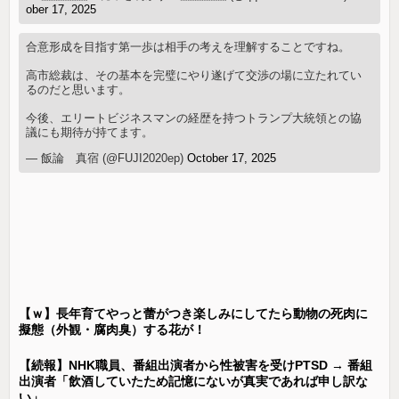
ober 17, 2025
合意形成を目指す第一歩は相手の考えを理解することですね。
高市総裁は、その基本を完璧にやり遂げて交渉の場に立たれてい
るのだと思います。
今後、エリートビジネスマンの経歴を持つトランプ大統領との協
議にも期待が持てます。
— 飯論 真宿 (@FUJI2020ep)
October 17, 2025
【ｗ】長年育てやっと蕾がつき楽しみにしてたら動物の死肉に
擬態（外観・腐肉臭）する花が！
【続報】NHK職員、番組出演者から性被害を受けPTSD → 番組
出演者「飲酒していたため記憶にないが真実であれば申し訳な
い」