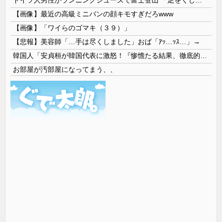
【画像】最近の高級ミニバンの顔キモすぎだろwww
【画像】「ワイらのゴマキ（３９）」
【悲報】美容師「…手は尽くしました」おば「ｱｯ…ｯｽ…」→
韓国人「安貞桓が韓国代表に激怒！『惨憺たる結果、徹底的な刷新が必要だ』と監督や協会を痛烈批判」
お部屋が汚部屋になってまう、、