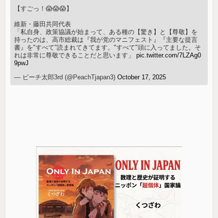
【すごっ！😱😱😱】
維新・藤田共同代表
「私自身、政策協議が始まって、ある種の【驚き】と【尊敬】を
持ったのは、高市総裁は『我が党のマニフェスト』『主要な提言
書』を"すべて"読まれてきてます。"すべて"頭に入ってました。そ
れは非常に尊敬できることだと思います」
pic.twitter.com/7LZAg0
9pwJ
— ピーチ太郎3rd (@PeachTjapan3)
October 17, 2025