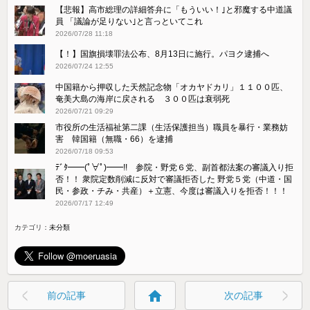
【悲報】高市総理の詳細答弁に「もういい！｣と邪魔する中道議
員 「議論が足りない｣と言っといてこれ
2026/07/28 11:18
【！】国旗損壊罪法公布、8月13日に施行。パヨク逮捕へ
2026/07/24 12:55
中国籍から押収した天然記念物「オカヤドカリ」１１００匹、
奄美大島の海岸に戻される ３００匹は衰弱死
2026/07/21 09:29
市役所の生活福祉第二課（生活保護担当）職員を暴行・業務妨
害 韓国籍（無職・66）を逮捕
2026/07/18 09:53
ﾃﾞﾀ━━(ﾟ∀ﾟ)━━!! 参院・野党６党、副首都法案の審議入り拒
否！！ 衆院定数削減に反対で審議拒否した 野党５党（中道・国
民・参政・チみ・共産）＋立憲、今度は審議入りを拒否！！！
2026/07/17 12:49
カテゴリ：
未分類
home
前の記事
次の記事