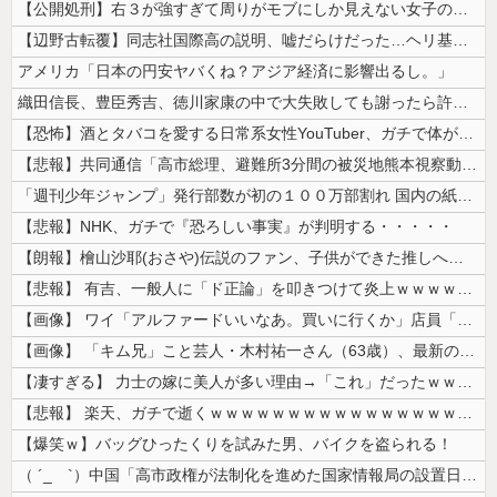
【公開処刑】右３が強すぎて周りがモブにしか見えない女子の集団ｗｗｗｗ ...
【辺野古転覆】同志社国際高の説明、嘘だらけだった…ヘリ基地反対協議会の...
アメリカ「日本の円安ヤバくね？アジア経済に影響出るし。」
織田信長、豊臣秀吉、徳川家康の中で大失敗しても謝ったら許してくれそうな...
【恐怖】酒とタバコを愛する日常系女性YouTuber、ガチで体が終わる...
【悲報】共同通信「高市総理、避難所3分間の被災地熊本視察動画に批判！」...
「週刊少年ジャンプ」発行部数が初の１００万部割れ 国内の紙雑誌で「１０...
【悲報】NHK、ガチで『恐ろしい事実』が判明する・・・・・
【朗報】檜山沙耶(おさや)伝説のファン、子供ができた推しへの正直な気持...
【悲報】 有吉、一般人に「ド正論」を叩きつけて炎上ｗｗｗｗｗｗｗｗ
【画像】 ワイ「アルファードいいなあ。買いに行くか」店員「ほいっ見積も...
【画像】 「キム兄」こと芸人・木村祐一さん（63歳）、最新の松本人志さ...
【凄すぎる】 力士の嫁に美人が多い理由→「これ」だったｗｗｗｗｗｗｗ
【悲報】 楽天、ガチで逝くｗｗｗｗｗｗｗｗｗｗｗｗｗｗｗｗｗｗｗｗ
【爆笑ｗ】バッグひったくりを試みた男、バイクを盗られる！
（ ´_ゝ`）中国「高市政権が法制化を進めた国家情報局の設置日が7月3...