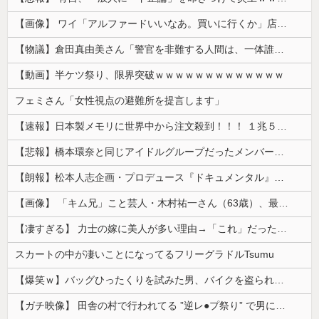
【画像】 ワイ「アルファードいいなあ。買いに行くか」店員「ほいっ見積もりな！」ワイ「金額おかしくね？」←お前らもそう思うよな？？？？？
【物議】倉田真由美さん「警官を非難する人間は、一体誰の命を守りたいのか」
【動画】半ケツ祭り、限界突破ｗｗｗｗｗｗｗｗｗｗｗｗｗ
フェミさん「女性視点の避難所を提言します」
【速報】日本製メモリに世界中から注文殺到！！！ １兆５０００億円で工場増築へ
【悲報】橋本環奈と同じアイドルグループだったメンバー、突然暴露をしだす 【Pickup05153422】
【朗報】松本人志企画・プロデュース『ドキュメンタル』、アメリカで初の制作が決定！ 海外タイトル『LOL』として世界25ヶ国・地域で展開
【画像】 「キム兄」こと芸人・木村祐一さん（63歳）、最新の松本人志さんとのツーショットが完全に別人だとネット騒然！ 「マジで誰かわからん」...
【凄すぎる】 力士の嫁に美人が多い理由→「これ」だったｗｗｗｗｗｗｗ
スカートの中が凄いことになってるフリーグラドルTsumu
【爆笑ｗ】バッグひったくりを試みた男、バイクを盗られる！
【ガチ映像】 田舎の村で行われてる ”逆レ●プ祭り” で男に跨って無理矢理チ●コを挿入する女の動画がエ□すぎる…