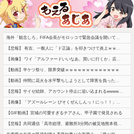
海外「観念しろ」FIFA会長がモロッコで緊急会議を開いて海外大騒ぎ！（海外の反応）
【悲報】 有吉、一般人に「ド正論」を叩きつけて炎上ｗｗｗｗｗｗｗｗ
【画像】 ワイ「アルファードいいなあ。買いに行くか」店員「ほいっ見積もりな！」ワイ「金額おかしくね？」←お前らもそう思うよな？？？？？
【動画】半ケツ祭り、限界突破ｗｗｗｗｗｗｗｗｗｗｗｗｗ
【動画】仲間に花火を水平撃ちしようとして障害を負ったかもしれない事故。
【悲報】サイゼ絵師、アカウント停止に追い込まれるwwwwwww
【画像】「アズールレーン びそくぜんしんっ！にっ！！」、マジのガチでシコらせにくるｗｗｗｗｗ
【GIF動画】宮城の可愛すぎるチアさん、甲子園で発見される
【悲報】共同通信「高市総理、避難所3分間の被災地熊本視察動画に批判！」 → 内閣報道官「避難所視察は51分間！大変な状況の中で、1時間近く受け入れていただき、感謝！」