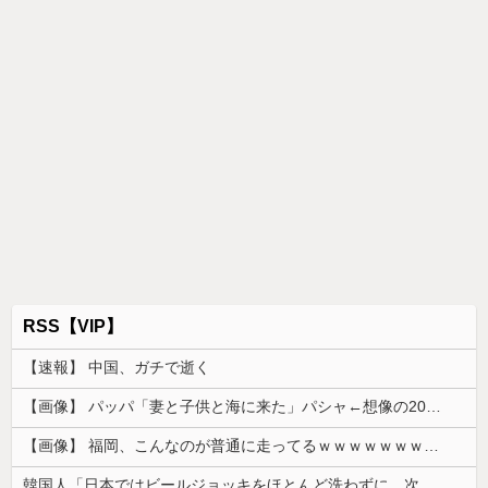
RSS【VIP】
【速報】 中国、ガチで逝く
【画像】 パッパ「妻と子供と海に来た」パシャ←想像の200倍は神々しくて草
【画像】 福岡、こんなのが普通に走ってるｗｗｗｗｗｗｗｗｗｗｗｗｗｗｗｗｗｗｗｗｗｗｗｗｗｗｗｗｗｗｗｗｗｗｗｗｗｗｗｗ
韓国人「日本ではビールジョッキをほとんど洗わずに、次の客に出すんだ！ これが証拠の映像だ!!」……あー、なるほどですねー。韓国には「アレ」がな...