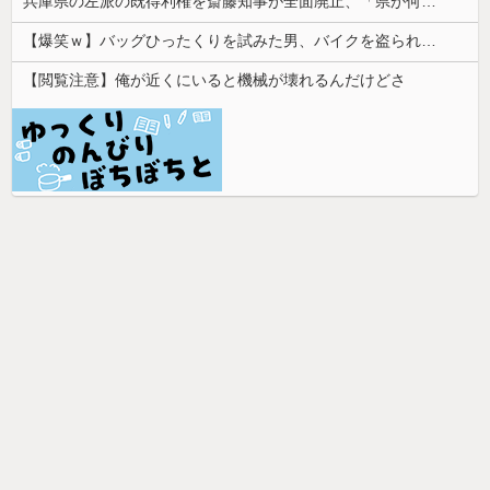
兵庫県の左派の既得利権を斎藤知事が全面廃止、「県が何をするねん？」と存在意義そのものが不明で……
【爆笑ｗ】バッグひったくりを試みた男、バイクを盗られる！
【閲覧注意】俺が近くにいると機械が壊れるんだけどさ