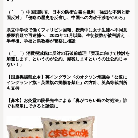
（ ´_ゝ`）中国国防省、日本の防衛白書を批判「強烈な不満と断
固反対」「侵略の歴史を反省し、中国への内政干渉をやめろ」
県立中学校で働くフィリピン国籍、授業中に女子生徒へ不同意
猥褻容疑で再逮捕へ 2023年11月以降、生徒複数が被害訴え →
半年後、学校と県教委が警察に相談
（ ´_ゝ`）消費税減税に反対の石破前総理「実現に向けて検討を
加速します、というのが公約。減税しますというのは公約じゃ
ない！」
【国旗掲揚禁止令】英イングランドのオクソン州議会「公道に
イングランド旗・英国旗の掲揚を禁止」の方針、英高等裁判所
も支持
【鼻水】お灸堂の院長先生による「鼻がつらい時の対処法」誰
でも簡単にできると話題に