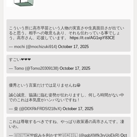
こういう所に高市早苗という人物の実直さや生真面目さが出てい
ると思う。相手への敬意もあり、それも伝わっている事でしょ
う。高市さん、応援しています。
https://t.co/AG1xpY83CE
— mochi (@mochizuki914)
October 17, 2025
すごい❤❤❤
— Tomo (@Tomo20309138)
October 17, 2025
優秀という言葉だけでは足りませんね😁
誠心誠意、協議に臨む姿勢が伝わりますし、何しろ時間がない中
でのこれは本気度がハンパないですね！
— 柴 (@D0XRkFRDSf218vX)
October 17, 2025
これは尊敬するべきですね、やっぱり政策通の高市さんです。凄
いわ。
— 🇺🇸🇹🇼🎌睨みを利かす🎌🇺🇦🇮🇱 (@qqbXMfk3rvUoEkR)
Oct