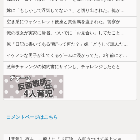
嫁に「もしかして浮気してない？」と切り出された。俺が「おまえと違って浮気なんかするほど今の生活に不満なんてないし。」と言った途端に嫁が泣...
空き巣にウォシュレット便座と貴金属を盗まれた。警察が家の前の水跡を追うと五軒先の幼稚園ママ宅に行きついて…
俺の彼女が実家に帰省。ついでに「お見合い」してたことが発覚した
俺「日記に書いてある“檻”って何だ？」嫁「どうして読んだの…」→その言葉の本当の意味を知って愕然として…
イケメンな男子が出てくるゲームに浸かってた。2年前にオタ趣味を卒業してから私生活にやる気がなくなって焦ってる
激辛チャレンジの契約書にサインし、チャレンジしたらとんでもない事態になった。救急車運ばれ胃の洗浄や入院2日で10万超えて...
コメントページはこちら
【悲報】 有吉、一般人に「ド正論」を叩きつけて炎上ｗｗｗｗｗｗｗｗ