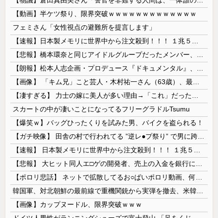
【動画】半ケツ祭り、限界突破ｗｗｗｗｗｗｗｗｗｗｗｗｗ
フェミさん「女性視点の避難所を提言します」
【速報】日本製メモリに世界中から注文殺到！！！ １兆５０００億円で工場増築へ
【悲報】橋本環奈と同じアイドルグループだったメンバー、突然暴露をしだす 【Pickup05153422】
【朗報】松本人志企画・プロデュース『ドキュメンタル』、アメリカで初の制作が決定！ 海外タイトル『LOL』として世界25ヶ国・地域で展開
【画像】 「キム兄」こと芸人・木村祐一さん（63歳）、最新の松本人志さんとのツーショットが完全に別人だとネット騒然！ 「マジで誰かわからん」...
【凄すぎる】 力士の嫁に美人が多い理由→「これ」だったｗｗｗｗｗｗｗ
スカートの中が凄いことになってるフリーグラドルTsumu
【爆笑ｗ】バッグひったくりを試みた男、バイクを盗られる！
【ガチ映像】 田舎の村で行われてる ”逆レ●プ祭り” で男に跨って無理矢理チ●コを挿入する女の動画がエ□すぎる…
【速報】 日本製メモリに世界中から注文殺到！！！ １兆５０００億円で工場増築へ
【悲報】 大ヒット同人エ□ゲの開発者、売上の入金を銀行に拒否され受け取れず、多額の納税義務だけが残る
【ポロリ悲話】 ネットで拡散してるお○ぱいポロリ動画、何故か叩かれる・・・
韓国軍、対北朝鮮の最前線で重機関銃から実弾を撤去、米韓合同演習では米軍の無人機を「北朝鮮の侵入だ！」と迎撃一歩手前まで……ゆるんでるなぁ
【画像】カップヌードル、限界突破ｗｗｗ
ドイツ人男性がランニングシューズで富士登山 「足をくじいて動けない」