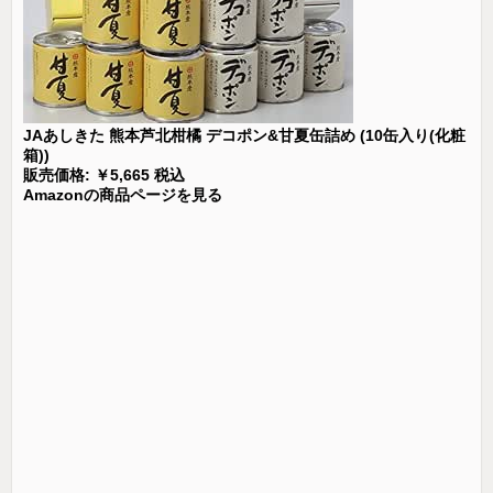
JAあしきた 熊本芦北柑橘 デコポン&甘夏缶詰め (10缶入り(化粧
箱))
販売価格: ￥5,665 税込
Amazonの商品ページを見る