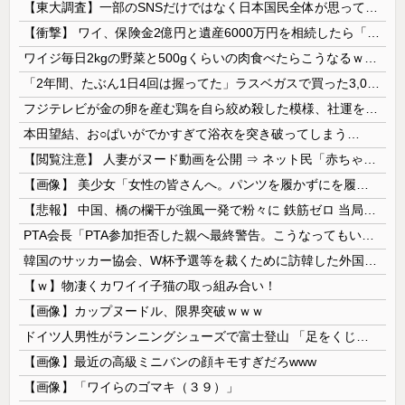
【東大調査】一部のSNSだけではなく日本国民全体が思っていた「外国人受け入れ反対」大幅増20.7%↑56.3%
【衝撃】 ワイ、保険金2億円と遺産6000万円を相続したら「こう」なった・・・
ワイジ毎日2kgの野菜と500gくらいの肉食べたらこうなるｗｗｗ
「2年間、たぶん1日4回は握ってた」ラスベガスで買った3,000円のキーホルダーを調べたら
フジテレビが金の卵を産む鶏を自ら絞め殺した模様、社運を賭けたドル箱コンテンツが御蔵入りになってしまい……
本田望結、お○ぱいがでかすぎて浴衣を突き破ってしまう…
【閲覧注意】 人妻がヌード動画を公開 ⇒ ネット民「赤ちゃんに絶対に母乳を上げないで！」（衝撃動画）
【画像】 美少女「女性の皆さんへ。パンツを履かずにを履いてみてください」
【悲報】 中国、橋の欄干が強風一発で粉々に 鉄筋ゼロ 当局「接着剤でくっつけただけ」「正常で、品質問題はない」
PTA会長「PTA参加拒否した親へ最終警告。こうなってもいい？」
韓国のサッカー協会、W杯予選等を裁くために訪韓した外国人審判を「性接待」していた……大して強くもないチームが潤沢な予算を持ってりゃそうなるわな
【ｗ】物凄くカワイイ子猫の取っ組み合い！
【画像】カップヌードル、限界突破ｗｗｗ
ドイツ人男性がランニングシューズで富士登山 「足をくじいて動けない」
【画像】最近の高級ミニバンの顔キモすぎだろwww
【画像】「ワイらのゴマキ（３９）」