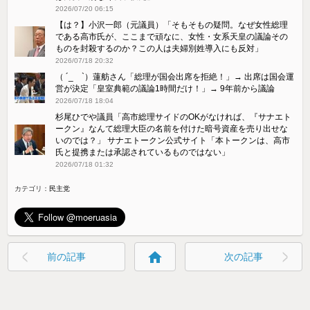
2026/07/20 06:15
【は？】小沢一郎（元議員）「そもそもの疑問。なぜ女性総理
である高市氏が、ここまで頑なに、女性・女系天皇の議論その
ものを封殺するのか？この人は夫婦別姓導入にも反対」
2026/07/18 20:32
（ ´_ゝ`）蓮舫さん「総理が国会出席を拒絶！」→ 出席は国会運
営が決定「皇室典範の議論1時間だけ！」→ 9年前から議論
2026/07/18 18:04
杉尾ひでや議員「高市総理サイドのOKがなければ、『サナエト
ークン』なんて総理大臣の名前を付けた暗号資産を売り出せな
いのでは？」 サナエトークン公式サイト「本トークンは、高市
氏と提携または承認されているものではない」
2026/07/18 01:32
カテゴリ：
民主党
home
前の記事
次の記事