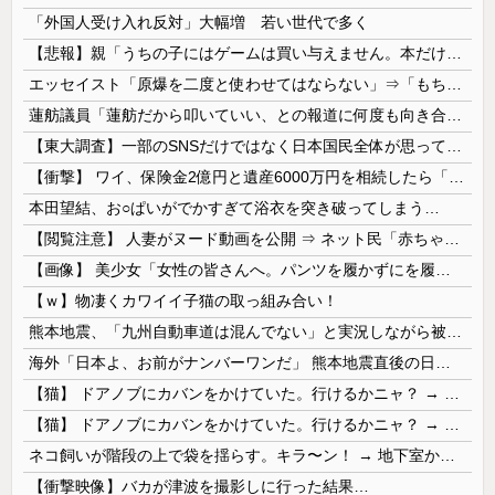
「外国人受け入れ反対」大幅増 若い世代で多く
【悲報】親「うちの子にはゲームは買い与えません。本だけで十分」→結果ｗｗｗ
エッセイスト「原爆を二度と使わせてはならない」⇒「もちろん中国の核も非難する？」⇒「中国の核は綺麗な核！」
蓮舫議員「蓮舫だから叩いていい、との報道に何度も向き合ってきました。悔しくても」
【東大調査】一部のSNSだけではなく日本国民全体が思っていた「外国人受け入れ反対」大幅増20.7%↑56.3%
【衝撃】 ワイ、保険金2億円と遺産6000万円を相続したら「こう」なった・・・
本田望結、お○ぱいがでかすぎて浴衣を突き破ってしまう…
【閲覧注意】 人妻がヌード動画を公開 ⇒ ネット民「赤ちゃんに絶対に母乳を上げないで！」（衝撃動画）
【画像】 美少女「女性の皆さんへ。パンツを履かずにを履いてみてください」
【ｗ】物凄くカワイイ子猫の取っ組み合い！
熊本地震、「九州自動車道は混んでない」と実況しながら被災地へ向かう有名アナなどに批判殺到 全国紙記者「最新の状況をいち早く伝えることは報道機関としての責務」「情報を取り上げることには大きな意義がある」
海外「日本よ、お前がナンバーワンだ」 熊本地震直後の日本の対応のスピードに世界が衝撃
【猫】 ドアノブにカバンをかけていた。行けるかニャ？ → 猫はこうなります…
【猫】 ドアノブにカバンをかけていた。行けるかニャ？ → 猫はこうなります…
ネコ飼いが階段の上で袋を揺らす。キラ〜ン！ → 地下室からヤツが現れる…
【衝撃映像】バカが津波を撮影しに行った結果…