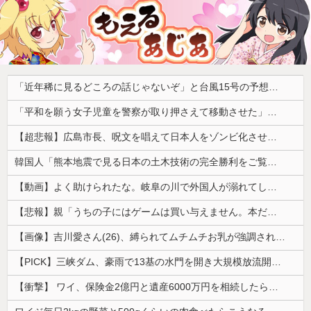
「近年稀に見るどころの話じゃないぞ」と台風15号の予想進路に困惑する人が多数、偏西風が全く通用していないんだけど……
「平和を願う女子児童を警察が取り押さえて移動させた」と市民団体が告発、「児童……どこ？」とガチで困惑する人が続出
【超悲報】広島市長、呪文を唱えて日本人をゾンビ化させていると非難されてしまう
韓国人「熊本地震で見る日本の土木技術の完全勝利をご覧ください」→「これはすごいわ」「こういうのを見ると日本人は何か適当に作る感じがしない・・・」...
【動画】よく助けられたな。岐阜の川で外国人が溺れてしまう事故。
【悲報】親「うちの子にはゲームは買い与えません。本だけで十分」→結果ｗｗｗ
【画像】吉川愛さん(26)、縛られてムチムチお乳が強調されてしまう
【PICK】三峡ダム、豪雨で13基の水門を開き大規模放流開始か 下流の工場地帯に洪水流入で崩壊はじまる
【衝撃】 ワイ、保険金2億円と遺産6000万円を相続したら「こう」なった・・・