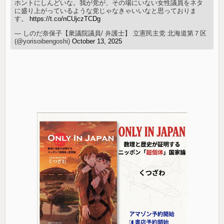
ホントにしんどいな。我が党が、その場にいない女性議員をネタ
に盛り上がっているような党じゃなきゃいいなと思っておりま
す。
https://t.co/nCUjczTCDg
— しのだ奈保子【衆議院議員/ 弁護士】 立憲民主党 北海道第７区
(@yorisoibengoshi)
October 13, 2025