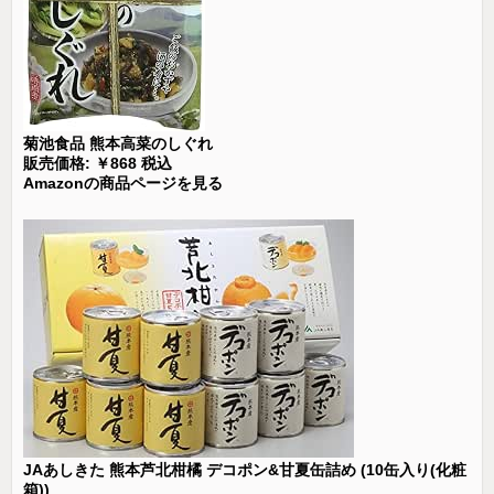
菊池食品 熊本高菜のしぐれ
販売価格: ￥868 税込
Amazonの商品ページを見る
JAあしきた 熊本芦北柑橘 デコポン&甘夏缶詰め (10缶入り(化粧
箱))