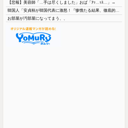
【悲報】美容師「…手は尽くしました」おば「ｱｯ…ｯｽ…」→
韓国人「安貞桓が韓国代表に激怒！『惨憺たる結果、徹底的な刷新が必要だ』と監督や協会を痛烈批判」
お部屋が汚部屋になってまう、、