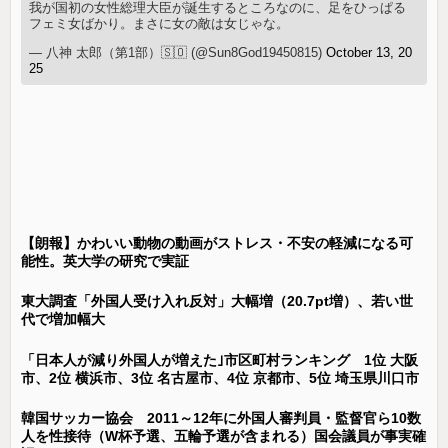
我が国初の女性総理大臣が誕生するところなのに、足をひっぱる
フェミ女ばかり。まさに女の敵は女じゃな。
— 八神 太郎（第1部）🇸🇴 (@Sun8God19450815)
October 13, 20
25
【朗報】かわいい動物の動画がストレス・不安の軽減になる可
能性。英大学の研究で実証
東大調査「外国人受け入れ反対」大幅増（20.7pt増）、若い世
代で増加幅大
「日本人が減り外国人が増えた｣市区町村ランキング 1位 大阪
市、2位 横浜市、3位 名古屋市、4位 京都市、5位 埼玉県川口市
韓国サッカー協会 2011～12年に外国人審判員・監督官ら10数
人を性接待（W杯予選、五輪予選が含まれる）国会議員が事実確