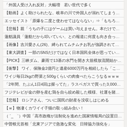
「外国人受け入れ反対」大幅増 若い世代で多く
【動画】よく助けられたな。岐阜の川で外国人が溺れてしまう事故。
エッセイスト「原爆を二度と使わせてはならない」⇒「もちろん中国の核も非...
【悲報】親「うちの子にはゲームは買い与えません。本だけで十分」→結果ｗ...
蓮舫議員「蓮舫だから叩いていい、との報道に何度も向き合ってきました。悔...
【画像】吉川愛さん(26)、縛られてムチムチお乳が強調されてしまう
【東大調査】一部のSNSだけではなく日本国民全体が思っていた「外国人受...
【PICK】三峡ダム、豪雨で13基の水門を開き大規模放流開始か 下流の...
【衝撃】 ワイ、保険金2億円と遺産6000万円を相続したら「こう」なっ...
ワイジ毎日2kgの野菜と500gくらいの肉食べたらこうなるｗｗｗ
「2年間、たぶん1日4回は握ってた」ラスベガスで買った3,000円のキ...
フジテレビが金の卵を産む鶏を自ら絞め殺した模様、社運を賭けたドル箱コン...
【悲報】 ロシアさん、ついに国民の財産を没収しはじめる
【ｗ】物凄くカワイイ子猫の取っ組み合い！
（ ´_ゝ`）中国「高市政権が法制化を進めた国家情報局の設置日が7月3...
中曽根元首相「北東アジアで急激な変化 日韓協力強化を」