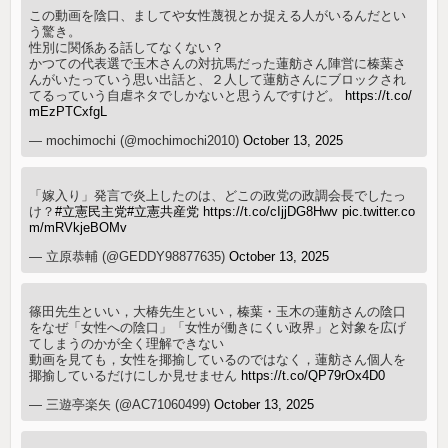
この動画を陰口、ましてや女性蔑視とか捉える人がいるんだとい
う驚き。
性別に関係ある話してなくない？
かつての代表選で玉木さんの対抗馬だった蓮舫さん陣営に榛葉さ
んがいたっていう思い出話と、２人して蓮舫さんにブロックされ
てるっていう自虐ネタでしかないと思うんですけど。
https://t.co/
mEzPTCxfgL
— mochimochi (@mochimochi2010)
October 13, 2025
「嫁入り」発言で炎上したのは、どこの政党の政調会長でしたっ
け？
#立憲民主党
#立憲共産党
https://t.co/cIjjDG8Hwv
pic.twitter.co
m/mRVkjeBOMv
— 立原恭輔 (@GEDDY98877635)
October 13, 2025
篠田先生といい，大椿先生といい，榛葉・玉木の蓮舫さんの陰口
をなぜ「女性への陰口」「女性が働きにくい政界」と対象を広げ
てしまうのかが全く理解できない
動画を見ても，女性を揶揄しているのではなく，蓮舫さん個人を
揶揄しているだけにしか見せません
https://t.co/QP79rOx4D0
— 三遊亭楽矢 (@AC71060499)
October 13, 2025