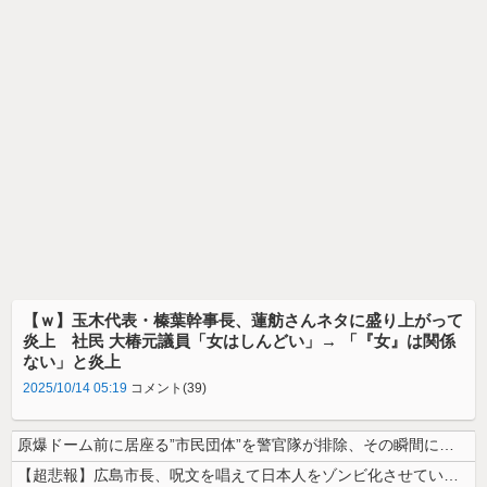
【ｗ】玉木代表・榛葉幹事長、蓮舫さんネタに盛り上がって
炎上 社民 大椿元議員「女はしんどい」→ 「『女』は関係
ない」と炎上
2025/10/14 05:19
コメント(39)
原爆ドーム前に居座る”市民団体”を警官隊が排除、その瞬間に周囲で見守っ...
【超悲報】広島市長、呪文を唱えて日本人をゾンビ化させていると非難されて...