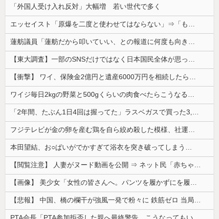
「外国人受け入れ反対」大幅増 若い世代で多く
エッセイスト「原爆を二度と使わせてはならない」⇒「もちろん中国の核も非難する？」⇒「中国の核は綺麗な核！」
蓮舫議員「蓮舫だから叩いていい、との報道に何度も向き合ってきました。悔しくても」
【東大調査】一部のSNSだけではなく日本国民全体が思っていた「外国人受け入れ反対」大幅増20.7%↑56.3%
【衝撃】 ワイ、保険金2億円と遺産6000万円を相続したら「こう」なった・・・
ワイジ毎日2kgの野菜と500gくらいの肉食べたらこうなるｗｗｗ
「2年間、たぶん1日4回は握ってた」ラスベガスで買った3,000円のキーホルダーを調べたら
フジテレビが金の卵を産む鶏を自ら絞め殺した模様、社運を賭けたドル箱コンテンツが御蔵入りになってしまい……
本田望結、お○ぱいがでかすぎて浴衣を突き破ってしまう…
【閲覧注意】 人妻がヌード動画を公開 ⇒ ネット民「赤ちゃんに絶対に母乳を上げないで！」（衝撃動画）
【画像】 美少女「女性の皆さんへ。パンツを履かずにを履いてみてください」
【悲報】 中国、橋の欄干が強風一発で粉々に 鉄筋ゼロ 当局「接着剤でくっつけただけ」「正常で、品質問題はない」
PTA会長「PTA参加拒否した親へ最終警告。こうなってもいい？」