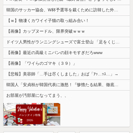
韓国のサッカー協会、W杯予選等を裁くために訪韓した外国人審判を「性接待」していた……大して強くもないチームが潤沢な予算を持ってりゃそうなるわな
【ｗ】物凄くカワイイ子猫の取っ組み合い！
【画像】カップヌードル、限界突破ｗｗｗ
ドイツ人男性がランニングシューズで富士登山 「足をくじいて動けない」
【画像】最近の高級ミニバンの顔キモすぎだろwww
【画像】「ワイらのゴマキ（３９）」
【悲報】美容師「…手は尽くしました」おば「ｱｯ…ｯｽ…」→
韓国人「安貞桓が韓国代表に激怒！『惨憺たる結果、徹底的な刷新が必要だ』と監督や協会を痛烈批判」
お部屋が汚部屋になってまう、、