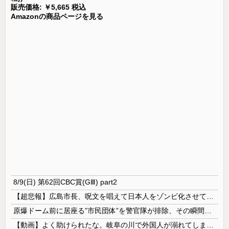
販売価格: ￥5,665 税込
Amazonの商品ページを見る
8/9(日) 第62回CBC賞(GⅢ) part2
【超悲報】広島市長、呪文を唱えて日本人をゾンビ化させていると非難されてしまう
原爆ドーム前に居座る”市民団体”を警官隊が排除、その瞬間に周囲で見守っていた観客たちが……
【動画】よく助けられたな。岐阜の川で外国人が溺れてしまう事故。