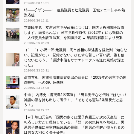
2026/08/08 16:31
ｷﾀ――(ﾟ∀ﾟ)――!! 蓮舫議員と辻元議員、玉城デニー知事を熱
烈応援
2026/07/26 12:11
立憲民主党「立憲民主党が政権につけば、国内人権機関を設置
します。頑張らねば」 民主党政権時代（2012年）にも類似の
「人権委員会設置法案」を閣議決定 → 衆議院解散により廃案
2026/07/25 05:39
（ ´_ゝ`）小沢一郎 元議員、高市首相の陳述書を猛批判「知らな
い、記憶がない、記録がない、ひたすら苦しい言い訳。誰も信
じないだろう」「誹謗中傷もサナエトークンも逆に疑惑が深ま
った」
2026/07/23 20:31
高市首相、国旗損壊罪法案提出の背景に 「2009年の民主党の国
旗軽視」への強い危機感
2026/07/23 16:08
中道 川内博史（鹿児島1区落選）「男系男子など伝統ではない！
神話の話を持ち出して養子！」「そもそも憲法2条違反だと思
う！」
2026/07/20 22:37
【ｗ】鳩山元首相「国民の多くは愛子内親王が次の天皇陛下に
相応しい方だと理解している」「陛下のお気持ちを無視し、男
系男子優先に皇室典範改悪の暴挙」「国民の理解が得られるの
は男女の別なく長子優先」