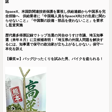
認
SpaceX、米国防関連技術保護を重視し供給連鎖から中国系を完
全排除へ 供給業者に「中国籍人員をSpaceX向けの生産に関わ
らせないこと」「中国製の設備・部品を使わないこと」を要求
し監査実施
歴代最多得票記録でトップ当選の河合ゆうすけ市議、埼玉知事
選（来年８月）に立候補表明！「埼玉県の外国人問題を解決す
るには、知事選で保守の政治家が立ち上がるしかない」保守一
本化を訴え
【爆笑ｗ】バッグひったくりを試みた男、バイクを盗られる！