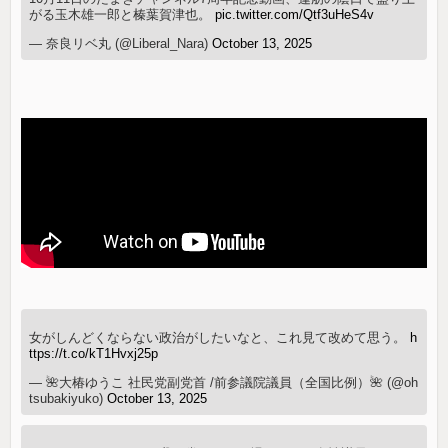
がる玉木雄一郎と榛葉賀津也。
pic.twitter.com/Qtf3uHeS4v
— 奈良リベ丸 (@Liberal_Nara)
October 13, 2025
女がしんどくならない政治がしたいなと、これ見て改めて思う。
h
ttps://t.co/kT1Hvxj25p
— 🌺大椿ゆうこ 社民党副党首 /前参議院議員（全国比例）🌺 (@oh
tsubakiyuko)
October 13, 2025