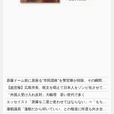
原爆ドーム前に居座る”市民団体”を警官隊が排除、その瞬間に周囲で見守っていた観客たちが……
【超悲報】広島市長、呪文を唱えて日本人をゾンビ化させていると非難されてしまう
「外国人受け入れ反対」大幅増 若い世代で多く
エッセイスト「原爆を二度と使わせてはならない」⇒「もちろん中国の核も非難する？」⇒「中国の核は綺麗な核！」
蓮舫議員「蓮舫だから叩いていい、との報道に何度も向き合ってきました。悔しくても」