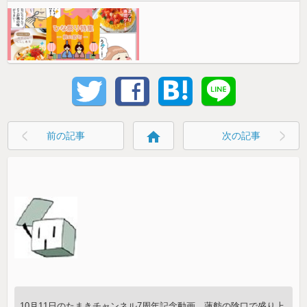
home
前の記事
次の記事
10月11日のたまきチャンネル7周年記念動画、蓮舫の陰口で盛り上