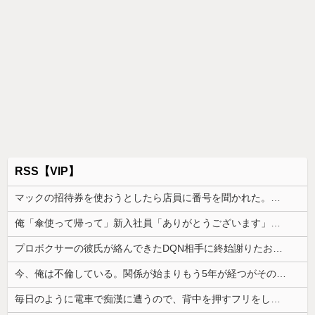
RSS【VIP】
マックの招待券を使おうとしたら店員に番号を聞かれた。激怒した僕は「どうしてくれんねん！！！無料券よこせや！！！！」と怒鳴って…
俺「傘使って帰って」新入社員「ありがとうございます」→その後、目の前にベンツが止まってまさかの展開に…
プロボクサーの彼氏が絡んできたDQN相手に終始謝りたおしててダサすぎる。正直かっこ悪かった
今、俺は不倫している。関係が始まりもう5年が経つがその不倫相手のスマホを見てしまい...
毎日のように電車で痴漢に遭うので、背中を押すフリをしてある作戦をしたら...