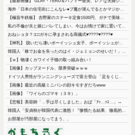
【最新画像】 GLAY・TERU＆パフィー亜美、レアな夫婦ショットを公開してしまう！
海外「日本の住宅街にこんなレ●プ魔が潜んでるとかマジかよ…さすがHENTAIの国…」
【極旨牛鉄板】 吉野家のステーキ定食1500円、ガチで美味そうｗｗｗ
私の不倫が夫と娘にバレてしまい、今はお情けで家に置いてもらっている状態です。行為を娘に見られていたなんて全く気付きませんでした。娘の「汚...
おねショタ？エ□ガキに孕まされる両儀式♥️????♥️????♥️
【神乳】 脱いだら凄いボーイッシュ女子、ボーイッシュがどうでも良くなる ”お○ぱい” がこちらｗｗｗｗｗ
韓国人「株でお金を失ったのはイ・ジェミョンのせいだ！」として支持率が右肩下がりに……まあ、本当にその側面があるので救えないんですが
【ｗ】物凄くカワイイ子猫の取っ組み合い！
【画像】カップヌードル、限界突破ｗｗｗ
ドイツ人男性がランニングシューズで富士登山 「足をくじいて動けない」
【画像】最近の高級ミニバンの顔キモすぎだろwww
【画像】「ワイらのゴマキ（３９）」
【悲報】美容師「…手は尽くしました」おば「ｱｯ…ｯｽ…」→
韓国人「安貞桓が韓国代表に激怒！『惨憺たる結果、徹底的な刷新が必要だ』と監督や協会を痛烈批判」
お部屋が汚部屋になってまう、、