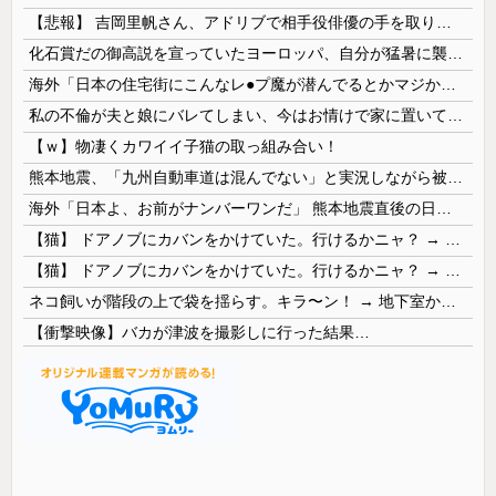
【悲報】 吉岡里帆さん、アドリブで相手役俳優の手を取りお○ぱいに押し当てる
化石賞だの御高説を宣っていたヨーロッパ、自分が猛暑に襲われると為すすべべもなくダメージを受けてしまい……
海外「日本の住宅街にこんなレ●プ魔が潜んでるとかマジかよ…さすがHENTAIの国…」
私の不倫が夫と娘にバレてしまい、今はお情けで家に置いてもらっている状態です。行為を娘に見られていたなんて全く気付きませんでした。娘の「汚...
【ｗ】物凄くカワイイ子猫の取っ組み合い！
熊本地震、「九州自動車道は混んでない」と実況しながら被災地へ向かう有名アナなどに批判殺到 全国紙記者「最新の状況をいち早く伝えることは報道機関としての責務」「情報を取り上げることには大きな意義がある」
海外「日本よ、お前がナンバーワンだ」 熊本地震直後の日本の対応のスピードに世界が衝撃
【猫】 ドアノブにカバンをかけていた。行けるかニャ？ → 猫はこうなります…
【猫】 ドアノブにカバンをかけていた。行けるかニャ？ → 猫はこうなります…
ネコ飼いが階段の上で袋を揺らす。キラ〜ン！ → 地下室からヤツが現れる…
【衝撃映像】バカが津波を撮影しに行った結果…