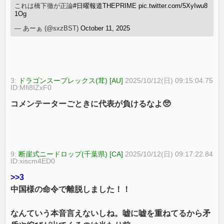
これは橋下徹が正論
#日曜報道THEPRIME
pic.twitter.com/5XyIwu8
1Og
— あーぁ (@sxzBST)
October 11, 2025
3:
ドラゴンスープレックス(茸) [AU]
2025/10/12(日) 09:15:04.75
ID:Mfi8IZxF0
コメンテーターごときに代表が負けるなよ🥺
9:
断崖式ニードロップ(千葉県) [CA]
2025/10/12(日) 09:17:22.84
ID:xiscm4ED0
>>3
中国様の命令で離脱しました！！
なんていう本音言えないしね。嘘に嘘を重ねてるから矛