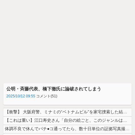
公明・斉藤代表、橋下徹氏に論破されてしまう
2025/10/12 09:55
コメント(51)
【衝撃】 大阪府警、ミナミの“ベトナムビル”を家宅捜索した結果・・・・...
【これは重い】江口寿史さん「自分の絵ごと、このジャンルはそろそろ終わり...
体調不良で休んでパチ●コ通ってたら、数十日単位の証拠写真撮られて会社ク...