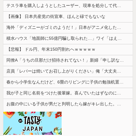
テスラ車を購入しようとしたユーザー、現車を処分して代金を支払い、平日の納車日に予定を合わせた結果……
【画像】 日本共産党の街宣車、ほんと碌でもないな
海外「ディズニーがゴミのようだ！」日本がアニメ化した米人気SF作品に絶賛の声が殺到中
積水ハウス「地面師に55億円騙し取られた…」ワイ「はえーかわいそう…会社滅茶苦茶やろなぁ」
【悲報】 ドル円、年末150円割れへｗｗｗｗｗ
同僚A「うちの旦那だけ招待されてない！」新婦「申し訳ないけど…」→披露宴の空気が一気に凍りついて…
店員「レバーは焼いてお召し上がりください」俺「大丈夫でしょ」→生で食べた瞬間、店員が血相を変えてきて…
春から小学生なんだけど、6畳のリビングに子供の勉強机置くのって無理だよね
我が子と同じ名前をつけた後輩嫁。喜んでいたはずなのに、突然子供を拒絶するようになり…
お腹の中にいる子供が男だと判明したら嫁がキレ出した。嫁はどうしても女が欲しかったらしく...