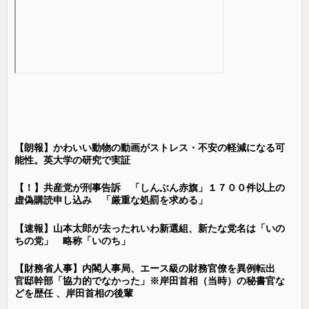
【朗報】かわいい動物の動画がストレス・不安の軽減になる可
能性。英大学の研究で実証
【！】共産党が刑事告訴 「しんぶん赤旗」１７００件以上の
虚偽購読申し込み 「厳重な処罰を求める」
【速報】山本太郎が去ったれいわ新選組、新たな党名は「いの
ちの党」 略称「いのち」
【財務省人事】内閣人事局、エース級の財務官僚を異例転出
官邸幹部「協力的でなかった」※岸田首相（当時）の秘書官な
どを歴任 、岸田首相の後輩