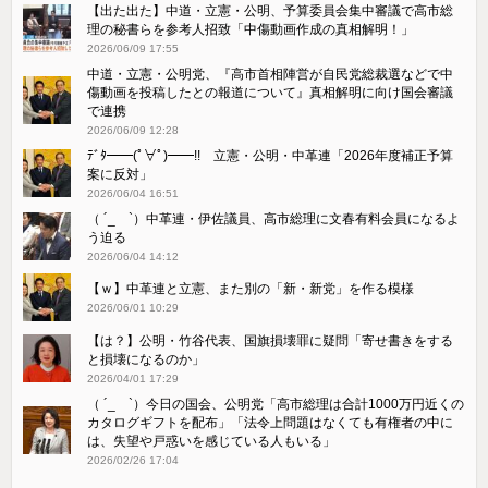
【出た出た】中道・立憲・公明、予算委員会集中審議で高市総
理の秘書らを参考人招致「中傷動画作成の真相解明！」
2026/06/09 17:55
中道・立憲・公明党、『高市首相陣営が自民党総裁選などで中
傷動画を投稿したとの報道について』真相解明に向け国会審議
で連携
2026/06/09 12:28
ﾃﾞﾀ━━(ﾟ∀ﾟ)━━!! 立憲・公明・中革連「2026年度補正予算
案に反対」
2026/06/04 16:51
（ ´_ゝ`）中革連・伊佐議員、高市総理に文春有料会員になるよ
う迫る
2026/06/04 14:12
【ｗ】中革連と立憲、また別の「新・新党」を作る模様
2026/06/01 10:29
【は？】公明・竹谷代表、国旗損壊罪に疑問「寄せ書きをする
と損壊になるのか」
2026/04/01 17:29
（ ´_ゝ`）今日の国会、公明党「高市総理は合計1000万円近くの
カタログギフトを配布」「法令上問題はなくても有権者の中に
は、失望や戸惑いを感じている人もいる」
2026/02/26 17:04