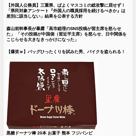
【外国人公務員】三重県、ぱよくマスコミの総攻撃に屈せず！
「県民対象アンケート『外国人の職員採用を続けるべきか』は
差別に該当しない」結果を公表する方針
森山前幹事長が暴露「高市総理のSNS投稿が習主席を怒らせ
た」 「その投稿が中国側（習近平主席）を怒らせ、日中関係を
こじらせる大きなきっかけになった」
【爆笑ｗ】バッグひったくりを試みた男、バイクを盗られる！
黒糖ドーナツ棒 20本 お菓子 熊本 フジバンビ