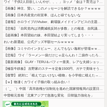
ワイ「子供2人目欲しいんやが、、、」ヨッメ「金は？育児は？私の仕事は？...
【画像】神主、賢い。このメッセージを解読できるか？ｗｗｗｗ
【画像】日本共産党の街宣車、ほんと碌でもないな
【速報】ホロライブのVtuber、劇場版メイドインアビスの主題歌決定w...
【悲報】「自民党内は消費減税反対が多数」との報道、自民議員の内部証言と...
【超画像】本田望結の妹、本田望結より実ってしまう・・・
れいわ新選組、公式グッズ半額セールｗｗｗｗ
【画像】コミケのインタビュー、とんでもない逸材が登場ｗｗｗｗｗｗ 【P...
【悲報】 ワイ「ラーメン一袋だけじゃ足らんわ！二袋作ったろ！」→結果ｗ...
【最新画像】 GLAY・TERU＆パフィー亜美、レアな夫婦ショットを公...
【極旨牛鉄板】 吉野家のステーキ定食1500円、ガチで美味そうｗｗｗ
【復讐】 絶対に「植えてはいけない植物」を小学校に植えた→20年経って...
【ｗ】物凄くカワイイ子猫の取っ組み合い！
（ ´_ゝ`）中国「高市政権が法制化を進めた国家情報局の設置日が7月3...
中曽根元首相「北東アジアで急激な変化 日韓協力強化を」