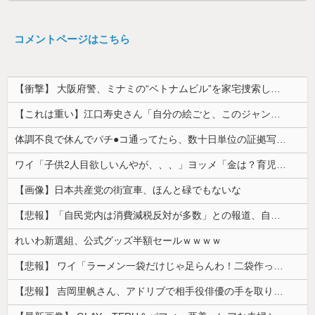
コメントページはこちら
【衝撃】 大阪府警、ミナミの“ベトナムビル”を家宅捜索した結果・・・・・・
【これは重い】江口寿史さん「自分の絵ごと、このジャンルはそろそろ終わりかな」
体調不良で休んでパチ●コ通ってたら、数十日単位の証拠写真撮られて会社クビになった
ワイ「子供2人目欲しいんやが、、、」ヨッメ「金は？育児は？私の仕事は？キャリアは？」
【画像】日本共産党の街宣車、ほんと碌でもないな
【悲報】「自民党内は消費減税反対が多数」との報道、自民議員の内部証言と食い違うｗｗｗｗ
れいわ新選組、公式グッズ半額セールｗｗｗｗ
【悲報】 ワイ「ラーメン一袋だけじゃ足らんわ！二袋作ったろ！」→結果ｗｗｗ
【悲報】 吉岡里帆さん、アドリブで相手役俳優の手を取りお○ぱいに押し当てる