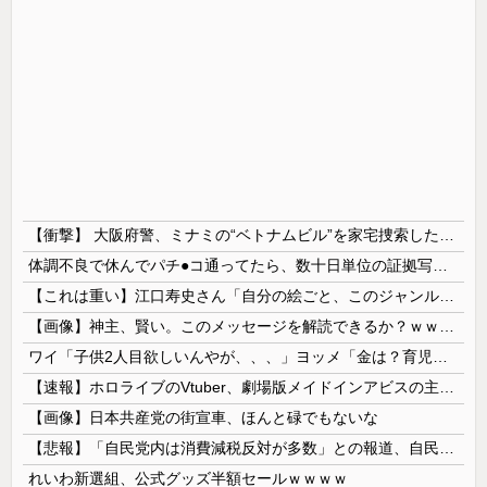
【衝撃】 大阪府警、ミナミの“ベトナムビル”を家宅捜索した結果・・・・・・
体調不良で休んでパチ●コ通ってたら、数十日単位の証拠写真撮られて会社クビになった
【これは重い】江口寿史さん「自分の絵ごと、このジャンルはそろそろ終わりかな」
【画像】神主、賢い。このメッセージを解読できるか？ｗｗｗｗ
ワイ「子供2人目欲しいんやが、、、」ヨッメ「金は？育児は？私の仕事は？キャリアは？」
【速報】ホロライブのVtuber、劇場版メイドインアビスの主題歌決定wwwwwwwwww
【画像】日本共産党の街宣車、ほんと碌でもないな
【悲報】「自民党内は消費減税反対が多数」との報道、自民議員の内部証言と食い違うｗｗｗｗ
れいわ新選組、公式グッズ半額セールｗｗｗｗ