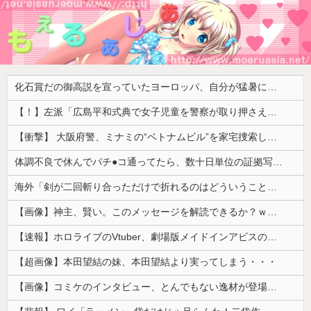
化石賞だの御高説を宣っていたヨーロッパ、自分が猛暑に襲われると為すすべべもなくダメージを受けてしまい……
【！】左派「広島平和式典で女子児童を警察が取り押さえて無理矢理、排除しました！」 → ネット特定班「女児？全学連のプロ活動家では？」
【衝撃】 大阪府警、ミナミの“ベトナムビル”を家宅捜索した結果・・・・・・
体調不良で休んでパチ●コ通ってたら、数十日単位の証拠写真撮られて会社クビになった
海外「剣が二回斬り合っただけで折れるのはどういうことなんだ」満点なのに二度と起動しない理由…
【画像】神主、賢い。このメッセージを解読できるか？ｗｗｗｗ
【速報】ホロライブのVtuber、劇場版メイドインアビスの主題歌決定wwwwwwwwww
【超画像】本田望結の妹、本田望結より実ってしまう・・・
【画像】コミケのインタビュー、とんでもない逸材が登場ｗｗｗｗｗｗ 【Pickup07092041】