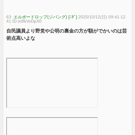
63:
エルボードロップ(ジパング) [ﾆﾀﾞ]
2025/10/12(日) 09:41:12.
41 ID:m8bVoDpX0
自民議員より野党や公明の裏金の方が額がでかいのは芸
術点高いよな