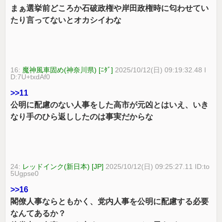
まぁ選挙前どころか石破政権や岸田政権時に匂わせてい
たり言ってないとオカシイわな
16:
魔神風車固め(神奈川県) [ﾆﾀﾞ]
2025/10/12(日) 09:19:32.48 I
D:7U+txdAf0
>>11
公明に配慮のない人事をした高市が元凶とはいえ、いき
なり手のひら返ししたのは事実だからな
24:
レッドインク(新日本) [JP]
2025/10/12(日) 09:25:27.11 ID:to
5Ugpse0
>>16
閣僚人事ならともかく、党内人事を公明に配慮する必要
なんてあるか？