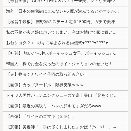
【最新画像】 GLAY・TERU＆パフィー亜美、レアな夫婦ショットを公開してしまう！
海外「日本の住宅街にこんなレ●プ魔が潜んでるとかマジかよ…さすがHENTAIの国…」
【極旨牛鉄板】 吉野家のステーキ定食1500円、ガチで美味そうｗｗｗ
私の不倫が夫と娘にバレてしまい、今はお情けで家に置いてもらっている状態です。行為を娘に見られていたなんて全く気付きませんでした。娘の「汚...
おねショタ？エ□ガキに孕まされる両儀式♥️????♥️????♥️
【神乳】 脱いだら凄いボーイッシュ女子、ボーイッシュがどうでも良くなる ”お○ぱい” がこちらｗｗｗｗｗ
韓国人「株でお金を失ったのはイ・ジェミョンのせいだ！」として支持率が右肩下がりに……まあ、本当にその側面があるので救えないんですが
【ｗ】物凄くカワイイ子猫の取っ組み合い！
【画像】カップヌードル、限界突破ｗｗｗ
ドイツ人男性がランニングシューズで富士登山 「足をくじいて動けない」
【画像】最近の高級ミニバンの顔キモすぎだろwww
【画像】「ワイらのゴマキ（３９）」
【悲報】美容師「…手は尽くしました」おば「ｱｯ…ｯｽ…」→