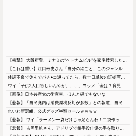
【衝撃】 大阪府警、ミナミの“ベトナムビル”を家宅捜索した結果・・・・・・
【これは重い】江口寿史さん「自分の絵ごと、このジャンルはそろそろ終わりかな」
体調不良で休んでパチ●コ通ってたら、数十日単位の証拠写真撮られて会社クビになった
ワイ「子供2人目欲しいんやが、、、」ヨッメ「金は？育児は？私の仕事は？キャリアは？」
【画像】日本共産党の街宣車、ほんと碌でもないな
【悲報】「自民党内は消費減税反対が多数」との報道、自民議員の内部証言と食い違うｗｗｗｗ
れいわ新選組、公式グッズ半額セールｗｗｗｗ
【悲報】 ワイ「ラーメン一袋だけじゃ足らんわ！二袋作ったろ！」→結果ｗｗｗ
【悲報】 吉岡里帆さん、アドリブで相手役俳優の手を取りお○ぱいに押し当てる