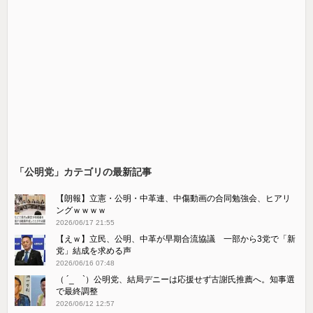
「公明党」カテゴリの最新記事
【朗報】立憲・公明・中革連、中傷動画の合同勉強会、ヒアリ
ングｗｗｗｗ
2026/06/17 21:55
【えｗ】立民、公明、中革が早期合流協議 一部から3党で「新
党」結成を求める声
2026/06/16 07:48
（ ´_ゝ`）公明党、結局デニーは応援せず古謝氏推薦へ。知事選
で最終調整
2026/06/12 12:57