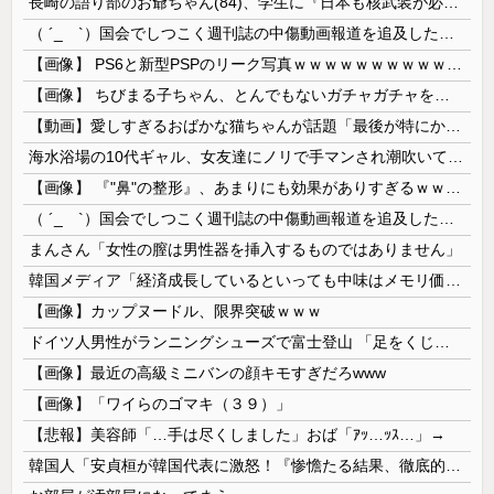
長崎の語り部のお爺ちゃん(84)、学生に『日本も核武装が必要』と言われびっくり
（ ´_ゝ`）国会でしつこく週刊誌の中傷動画報道を追及した立憲議員、自身への誹謗中傷・苦情電話被害を訴え「総理に疑問を質す、当然のことをしただけ...
【画像】 PS6と新型PSPのリーク写真ｗｗｗｗｗｗｗｗｗｗｗｗｗｗｗｗｗｗｗ
【画像】 ちびまる子ちゃん、とんでもないガチャガチャを発売してしまうｗｗｗｗ
【動画】愛しすぎるおばかな猫ちゃんが話題「最後が特にかわいいｗ」
海水浴場の10代ギャル、女友達にノリで手マンされ潮吹いてガチイキしてしまうｗｗｗ
【画像】 『"鼻"の整形』、あまりにも効果がありすぎるｗｗｗｗｗｗｗｗｗｗｗ
（ ´_ゝ`）国会でしつこく週刊誌の中傷動画報道を追及した立憲議員、自身への誹謗中傷・苦情電話被害を訴え「総理に疑問を質す、当然のことをした...
まんさん「女性の膣は男性器を挿入するものではありません」
韓国メディア「経済成長しているといっても中味はメモリ価格だけ。雇用増加見通しが半減してしまった」……韓国の内需不況は根強い状況っすね
【画像】カップヌードル、限界突破ｗｗｗ
ドイツ人男性がランニングシューズで富士登山 「足をくじいて動けない」
【画像】最近の高級ミニバンの顔キモすぎだろwww
【画像】「ワイらのゴマキ（３９）」
【悲報】美容師「…手は尽くしました」おば「ｱｯ…ｯｽ…」→
韓国人「安貞桓が韓国代表に激怒！『惨憺たる結果、徹底的な刷新が必要だ』と監督や協会を痛烈批判」