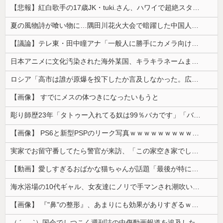
【悲報】紅白歌手の17歳JK・tuki.さん、ハワイで超絶スタイルを晒すも『顔だけ頑なに隠す』ムーブを継続へｗｗｗｗ
夏の風物詩が喰い物に…隅田川花火大会で暗躍した中国人「場所取り転売ヤー」の高笑い
【議論】テレ東・田中瞳アナ「一般人に勝手にカメラ向けられて恐怖を感じるの！」←これ
日本アニメに文化汚染された海外某国、キラキラネームまで日本風の”あれ”に影響されてしまった結果……
ロシア「高市は誰が原爆を投下したか言及しなかった。広島と長崎に落ちたのはUFOだと思っているのか?」
【画像】 すでにメスの体つきになったいもうと
彫り師歴23年「タトゥー入れてる奴は99％バカです」「バカは5000円が好き」無断キャンセル、挨拶できない、金がない…客層をぶっちゃけ
【画像】 PS6と新型PSPのリーク写真ｗｗｗｗｗｗｗｗｗｗｗｗｗｗｗｗｗｗｗ
実家でお留守番してたら警官が来訪、「この家空き家でしたよね？」と問いかけてくるが実際は30年ほど住んでおり……
【動画】愛しすぎるおばかな猫ちゃんが話題「最後が特にかわいいｗ」
海水浴場の10代ギャル、女友達にノリで手マンされ潮吹いてガチイキしてしまうｗｗｗ
【画像】 『"鼻"の整形』、あまりにも効果がありすぎるｗｗｗｗｗｗｗｗｗｗｗ
（ ´_ゝ`）国会でしつこく週刊誌の中傷動画報道を追及した立憲議員、自身への誹謗中傷・苦情電話被害を訴え「総理に疑問を質す、当然のことをした...