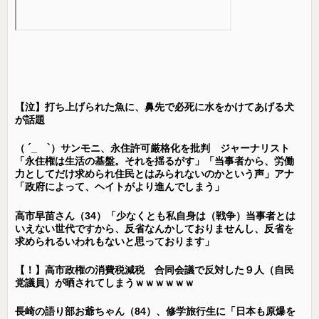
【泣】打ち上げられた魚に、鼻先で必死に水をかけてあげる犬
が話題
（ ´_ゝ`）サンモニ、永住許可厳格化を批判 ジャーナリスト
「永住権は生活の基盤。それを揺るがす」「当事者から、労働
力としてだけ求められ住民とはみられないのかという声」アナ
「政府によって、ヘイトがより進んでしまう」
高市早苗さん（34）「少なくとも私自身は（戦争）当事者とは
いえない世代ですから、反省なんかしておりませんし、反省を
求められるいわれもないと思っております」
【！】高市政権の消費税減税 合同会議で反対した９人（自民
党議員）が晒されてしまうｗｗｗｗｗｗ
長崎の語り部お爺ちゃん（84）、修学旅行生に「日本も原爆を