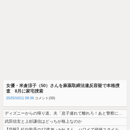
女優・米倉涼子（50）さんを麻薬取締法違反容疑で本格捜
査 8月に家宅捜索
2025/10/11 09:36
コメント(30)
ディズニーからの帰り道。夫「息子連れて離れろ！あと警察に通報！」私「助...
武田信玄と上杉謙信はどっちが格上なのか
【悲報】紅白歌手の17歳JK・tuki.さん、ハワイで超絶スタイルを晒...