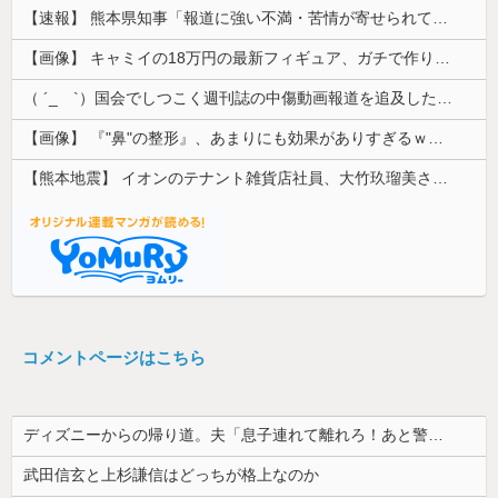
【速報】 熊本県知事「報道に強い不満・苦情が寄せられている」→TBSの報道特集がまさにそれな件
【画像】 キャミイの18万円の最新フィギュア、ガチで作り込みがエグすぎる
（ ´_ゝ`）国会でしつこく週刊誌の中傷動画報道を追及した立憲議員、自身への誹謗中傷・苦情電話被害を訴え「総理に疑問を質す、当然のことをした...
【画像】 『"鼻"の整形』、あまりにも効果がありすぎるｗｗｗｗｗｗｗｗｗｗｗ
【熊本地震】 イオンのテナント雑貨店社員、大竹玖瑠美さん(22)がカワイイ・・・
コメントページはこちら
ディズニーからの帰り道。夫「息子連れて離れろ！あと警察に通報！」私「助けて！」駅員「どうしました！？」→トンデモナイことに…
武田信玄と上杉謙信はどっちが格上なのか