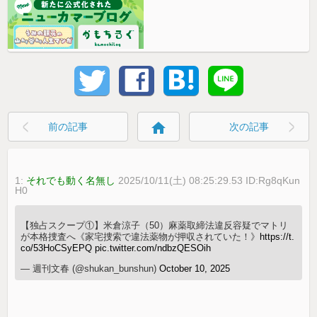
home
前の記事
次の記事
1:
それでも動く名無し
2025/10/11(土) 08:25:29.53 ID:Rg8qKun
H0
【独占スクープ①】米倉涼子（50）麻薬取締法違反容疑でマトリ
が本格捜査へ《家宅捜索で違法薬物が押収されていた！》
https://t.
co/53HoCSyEPQ
pic.twitter.com/ndbzQESOih
— 週刊文春 (@shukan_bunshun)
October 10, 2025