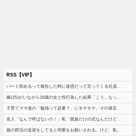
RSS【VIP】
パート辞めるって報告した時に迷惑だって言ってくる社員がいて、その人の不満を言い返してしまった
嫁(25)がいながら18歳の女と性行為した結果「こう」なった・・・
子育てママ達の「勉強って必要？」にモヤモヤ。その発言を聞くたびに感じてしまうことがあり…
友人「なんで呼ばないの！」私「親族だけの式なんだけど…」→神前式を身内だけで済ませたら、友人が暴走し始めて…
娘の部活の送迎をしてると同乗をお願いされる。けど、私も旦那も喫煙者なので車の中が...