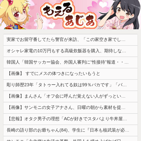
実家でお留守番してたら警官が来訪、「この家空き家でしたよね？」と問いかけてくるが実際は30年ほど住んでおり……
オシャレ家電の10万円もする高級炊飯器を購入、期待しながら御飯を炊いてみた結果……
韓国人「韓国サッカー協会、外国人審判に“性接待”報道・・・」→「2002年の審判買収が事実だったのか？」「日本人が言ってたこと正しかったね・・・...
【画像】 すでにメスの体つきになったいもうと
彫り師歴23年「タトゥー入れてる奴は99％バカです」「バカは5000円が好き」無断キャンセル、挨拶できない、金がない…客層をぶっちゃけ
【画像】まんさん「オフ会に呼んだ覚えない人がずっといたので晒すわ」（パシャ）
【画像】サンモニの女子アナさん、日曜の朝から素材を提供してしまう
【悲報】オタク男子の理想「ACが好きでスタバより牛丼屋に行きたがる女」、この銀河に1人も存在しないｗｗｗｗ
長崎の語り部のお爺ちゃん(84)、学生に『日本も核武装が必要』と言われびっくり