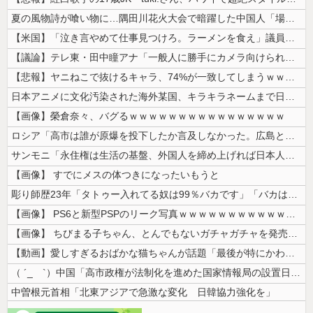
夏の風物詩が喰い物に…隅田川花火大会で暗躍した中国人「場所取り転売ヤー...
【米国】「泣き言やめて仕事見つけろ。ラーメンを食え」議員らの投稿にバン...
【議論】テレ東・田中瞳アナ「一般人に勝手にカメラ向けられて恐怖を感じる...
【悲報】ヤニねこで抜けるキャラ、74%が一致してしまうｗｗｗｗｗ
日本アニメに文化汚染された海外某国、キラキラネームまで日本風の”あれ”...
【画像】榮倉奈々、バグるｗｗｗｗｗｗｗｗｗｗｗｗｗｗｗｗ
ロシア「高市は誰が原爆を投下したか言及しなかった。広島と長崎に落ちたの...
サンモニ「永住権は生活の基盤、外国人を締め上げれば日本人が生きやすくな...
【画像】 すでにメスの体つきになったいもうと
彫り師歴23年「タトゥー入れてる奴は99％バカです」「バカは5000円...
【画像】 PS6と新型PSPのリーク写真ｗｗｗｗｗｗｗｗｗｗｗｗｗｗｗ...
【画像】 ちびまる子ちゃん、とんでもないガチャガチャを発売してしまうｗ...
【動画】愛しすぎるおばかな猫ちゃんが話題「最後が特にかわいいｗ」
（ ´_ゝ`）中国「高市政権が法制化を進めた国家情報局の設置日が7月3...
中曽根元首相「北東アジアで急激な変化 日韓協力強化を」