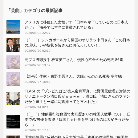
「芸能」カテゴリの最新記事
アメリカに移住した女性アナ「日本を卑下しているのは日本人
だけ」「海外では本当に尊敬されている」
2026/08/02 22:27
（ ´_ゝ`）シンガポールから帰国のオリラジ中田さん「この日本
の現状、いや惨状を皆さんにお伝えしたい！」
2026/07/29 02:10
元プロ野球投手 板東英二さん、慢性心不全のため死去 86歳
2026/07/28 13:59
【訃報】作家・東野圭吾さん、大腸がんのため死去 享年68
2026/07/27 16:48
FLASHの「ゾンビたばこ”売人蜜月写真」に野田元総理と対談の
サナエトークン溝口氏がｗｗｗｗ → 溝口氏「溝口さんのファン
だから選手と一緒に写真撮ってと言われた」
2026/07/14 02:18
（ ´_ゝ`）性的暴行複数回で実刑歴ありの韓国人歌手（50）、日
本でAV男優を希望「韓国じゃ仕事を見つけるのは大変そうだか
ら…」
2026/07/13 17:48
国旗損壊罪に反対の橋下元大阪市長「維新の政治思想は中国共