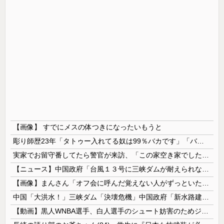
【画像】 すでにメスの体つきになったいもうと
彫り師歴23年「タトゥー入れてる奴は99％バカです」「バカは5000円が好き」無断キャンセル、挨拶できない、金がない…客層をぶっちゃけ
実家でお留守番してたら警官が来訪、「この家空き家でしたよね？」と問いかけてくるが実際は30年ほど住んでおり……
【ニュース】中国政府「台風１３号に三峡ダムが耐えられない！全開放流しろ！」⇒ 下流域の街が壊滅状態ｗｗｗｗｗ
【画像】まんさん「オフ会に呼んだ覚えない人がずっといたので晒すわ」（パシャ）
中国「大洪水！」三峡ダム「決壊危機」中国政府「新水路建設！（三峡新水路」現場職員「内部情報公開！（失踪」湖南省「三峡放流情報（画像」台風13号「...
【動画】黒人WNBA選手、白人選手のシュート妨害のためジャンピング・ネックブリーカー・ドロップして退場処分→ロッカールームから「白人特権」と投稿...