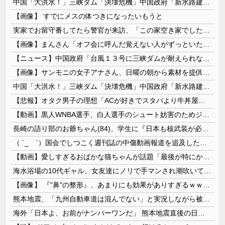
中国「大洪水！」三峡ダム「決壊危機」中国政府「新水路建設！（三峡新水路」現場職員「内部情報公開！（失踪」湖南省「三峡放流情報（画像」台風13号「三峡接近」→
【画像】 すでにメスの体つきになったいもうと
実家でお留守番してたら警官が来訪、「この家空き家でしたよね？」と問いかけてくるが実際は30年ほど住んでおり……
【画像】まんさん「オフ会に呼んだ覚えない人がずっといたので晒すわ」（パシャ）
【ニュース】中国政府「台風１３号に三峡ダムが耐えられない！全開放流しろ！」⇒ 下流域の街が壊滅状態ｗｗｗｗｗ
【画像】サンモニの女子アナさん、日曜の朝から素材を提供してしまう
中国「大洪水！」三峡ダム「決壊危機」中国政府「新水路建設！（三峡新水路」現場職員「内部情報公開！（失踪」湖南省「三峡放流情報（画像」台風13号「...
【悲報】オタク男子の理想「ACが好きでスタバより牛丼屋に行きたがる女」、この銀河に1人も存在しないｗｗｗｗ
【動画】黒人WNBA選手、白人選手のシュート妨害のためジャンピング・ネックブリーカー・ドロップして退場処分→ロッカールームから「白人特権」と投稿...
長崎の語り部のお爺ちゃん(84)、学生に『日本も核武装が必要』と言われびっくり
（ ´_ゝ`）国会でしつこく週刊誌の中傷動画報道を追及した立憲議員、自身への誹謗中傷・苦情電話被害を訴え「総理に疑問を質す、当然のことをしただけ...
【動画】愛しすぎるおばかな猫ちゃんが話題「最後が特にかわいいｗ」
海水浴場の10代ギャル、女友達にノリで手マンされ潮吹いてガチイキしてしまうｗｗｗ
【画像】 『"鼻"の整形』、あまりにも効果がありすぎるｗｗｗｗｗｗｗｗｗｗｗ
熊本地震、「九州自動車道は混んでない」と実況しながら被災地へ向かう有名アナなどに批判殺到 全国紙記者「最新の状況をいち早く伝えることは報道機関としての責務」「情報を取り上げることには大きな意義がある」
海外「日本よ、お前がナンバーワンだ」 熊本地震直後の日本の対応のスピードに世界が衝撃