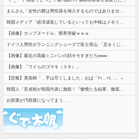
まんさん「女性の膣は男性器を挿入するものではありません」
韓国メディア「経済成長しているといっても中味はメモリ価格だけ。雇用増加見通しが半減してしまった」……韓国の内需不況は根強い状況っすね
【画像】カップヌードル、限界突破ｗｗｗ
ドイツ人男性がランニングシューズで富士登山 「足をくじいて動けない」
【画像】最近の高級ミニバンの顔キモすぎだろwww
【画像】「ワイらのゴマキ（３９）」
【悲報】美容師「…手は尽くしました」おば「ｱｯ…ｯｽ…」→
韓国人「安貞桓が韓国代表に激怒！『惨憺たる結果、徹底的な刷新が必要だ』と監督や協会を痛烈批判」
お部屋が汚部屋になってまう、、