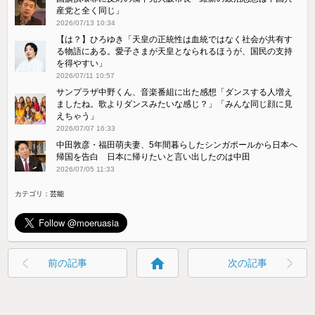
産党と全く同じ」
2026/07/13 10:34
【は？】ひろゆき「天皇の正統性は血統ではなく社会が共有す
る物語にある。愛子さまが天皇となられるほうが、国民の支持
を得やすい」
2026/07/11 10:57
サンプラザ中野くん、音楽番組に出た感想「ダンスする人増え
ましたね。歌よりダンスみたいな感じ？」「みんな同じ顔に見
えちゃう」
2026/07/07 16:33
中田敦彦・福田萌夫妻、5年間暮らしたシンガポールから日本へ
帰国を告白 日本に帰りたいと言い出したのは中田
2026/07/05 11:33
カテゴリ：
芸能
home
前の記事
次の記事