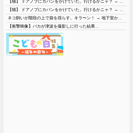
【猫】 ドアノブにカバンをかけていた。行けるかニャ？ → 猫はこうなります…
【猫】 ドアノブにカバンをかけていた。行けるかニャ？ → 猫はこうなります…
ネコ飼いが階段の上で袋を揺らす。キラ〜ン！ → 地下室からヤツが現れる…
【衝撃映像】バカが津波を撮影しに行った結果…